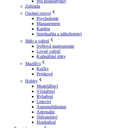
Pro hospodyňky
Zahrada
Osobní rozvoj
Psychologie
Management
Kariéra
Spiritualita a náboženství
Jídlo a vaření
Světová gastronomie
Levné vaření
Kulinářské triky
Mazlíčci
Kočky
Pejskové
Hobby
Modelářství
Včelařství
Rybaření
Letectví
Automobilismus
Adrenalin
Sběratelství
Houbaření