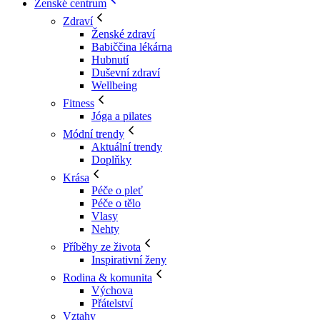
Ženské centrum
Zdraví
Ženské zdraví
Babiččina lékárna
Hubnutí
Duševní zdraví
Wellbeing
Fitness
Jóga a pilates
Módní trendy
Aktuální trendy
Doplňky
Krása
Péče o pleť
Péče o tělo
Vlasy
Nehty
Příběhy ze života
Inspirativní ženy
Rodina & komunita
Výchova
Přátelství
Vztahy