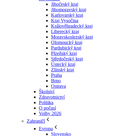
Jihočeský kraj
Jihomoravský kraj
Karlovarský kraj
Kraj Vysočina
Králověhradecký kraj
Liberecký kraj
Moravskoslezský kraj
Olomoucký kraj
Pardubický kraj
Plzeňský kraj
Středočeský kraj
Ústecký kraj
Zlínský kraj
Praha
Brno
Ostrava
Školství
Zdravotnictví
Politika
O počasí
Volby 2026
Zahraničí
Evropa
Slovensko