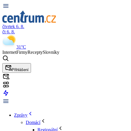
čtvrtek 6. 8.
čt 6. 8.
31°C
Internet
Firmy
Recepty
Slovníky
Přihlášení
Zprávy
Domácí
Regionální