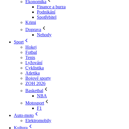
Ekonomika
Finance a burza
Podnikání
Spotřebitel
Krimi
Doprava
Nehody
Sport
Hokej
Fotbal
Tenis
Lyžování
Cyklistika
Atletika
Bojové sporty
ZOH 2026
Basketbal
NBA
Motosport
F1
Auto-moto
Elektromobily
Kultura