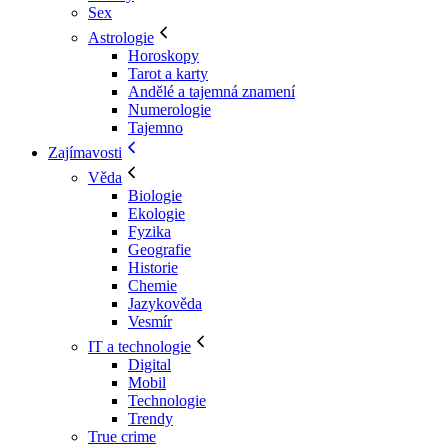
Sex
Astrologie
Horoskopy
Tarot a karty
Andělé a tajemná znamení
Numerologie
Tajemno
Zajímavosti
Věda
Biologie
Ekologie
Fyzika
Geografie
Historie
Chemie
Jazykověda
Vesmír
IT a technologie
Digital
Mobil
Technologie
Trendy
True crime