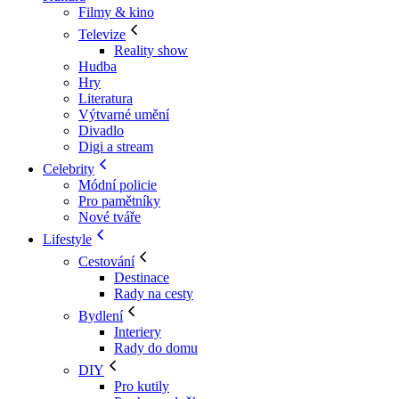
Filmy & kino
Televize
Reality show
Hudba
Hry
Literatura
Výtvarné umění
Divadlo
Digi a stream
Celebrity
Módní policie
Pro pamětníky
Nové tváře
Lifestyle
Cestování
Destinace
Rady na cesty
Bydlení
Interiery
Rady do domu
DIY
Pro kutily