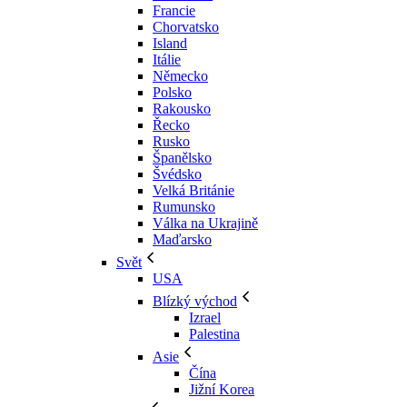
Francie
Chorvatsko
Island
Itálie
Německo
Polsko
Rakousko
Řecko
Rusko
Španělsko
Švédsko
Velká Británie
Rumunsko
Válka na Ukrajině
Maďarsko
Svět
USA
Blízký východ
Izrael
Palestina
Asie
Čína
Jižní Korea