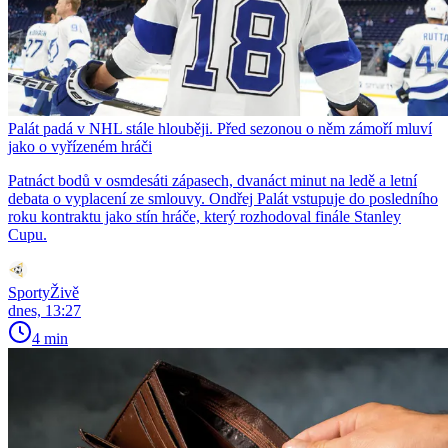
Palát padá v NHL stále hlouběji. Před sezonou o něm zámoří mluví
jako o vyřízeném hráči
Patnáct bodů v osmdesáti zápasech, dvanáct minut na ledě a letní
debata o vyplacení ze smlouvy. Ondřej Palát vstupuje do posledního
roku kontraktu jako stín hráče, který rozhodoval finále Stanley
Cupu.
SportyŽivě
dnes, 13:27
4 min