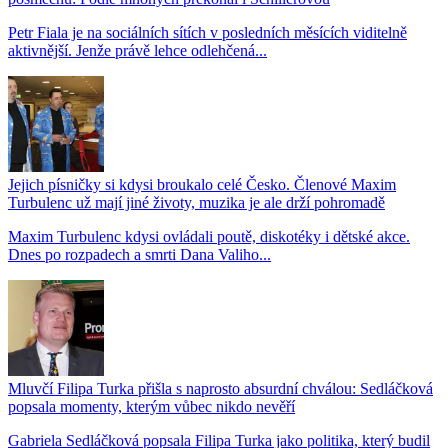
Petr Fiala je na sociálních sítích v posledních měsících viditelně
aktivnější. Jenže právě lehce odlehčená...
Jejich písničky si kdysi broukalo celé Česko. Členové Maxim
Turbulenc už mají jiné životy, muzika je ale drží pohromadě
Maxim Turbulenc kdysi ovládali poutě, diskotéky i dětské akce.
Dnes po rozpadech a smrti Dana Valiho...
Mluvčí Filipa Turka přišla s naprosto absurdní chválou: Sedláčková
popsala momenty, kterým vůbec nikdo nevěří
Gabriela Sedláčková popsala Filipa Turka jako politika, který budil