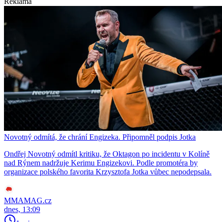
Reklama
Novotný odmítá, že chrání Engizeka. Připomněl podpis Jotka
Ondřej Novotný odmítl kritiku, že Oktagon po incidentu v Kolíně
nad Rýnem nadržuje Kerimu Engizekovi. Podle promotéra by
organizace polského favorita Krzysztofa Jotka vůbec nepodepsala.
MMAMAG.cz
dnes, 13:09