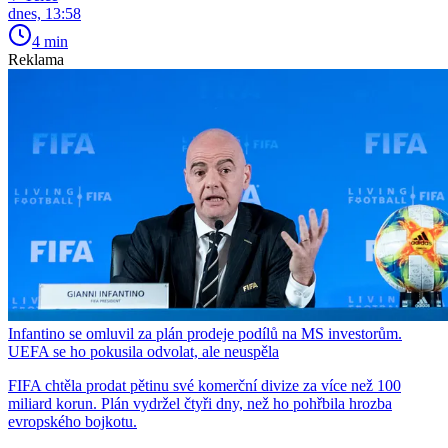
dnes, 13:58
4 min
Reklama
Infantino se omluvil za plán prodeje podílů na MS investorům.
UEFA se ho pokusila odvolat, ale neuspěla
FIFA chtěla prodat pětinu své komerční divize za více než 100
miliard korun. Plán vydržel čtyři dny, než ho pohřbila hrozba
evropského bojkotu.