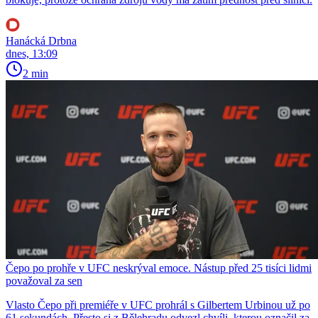
Hanácká Drbna
dnes, 13:09
2 min
Čepo po prohře v UFC neskrýval emoce. Nástup před 25 tisíci lidmi
považoval za sen
Vlasto Čepo při premiéře v UFC prohrál s Gilbertem Urbinou už po
61 sekundách. Přesto si z Bělehradu odvezl chvíli, kterou označil za