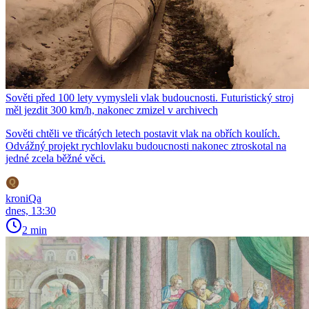
Sověti před 100 lety vymysleli vlak budoucnosti. Futuristický stroj
měl jezdit 300 km/h, nakonec zmizel v archivech
Sověti chtěli ve třicátých letech postavit vlak na obřích koulích.
Odvážný projekt rychlovlaku budoucnosti nakonec ztroskotal na
jedné zcela běžné věci.
kroniQa
dnes, 13:30
2 min