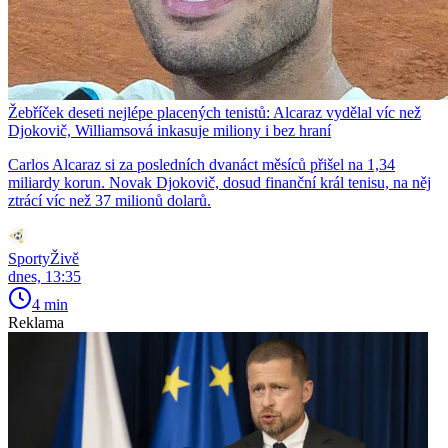
Žebříček deseti nejlépe placených tenistů: Alcaraz vydělal víc než
Djokovič, Williamsová inkasuje miliony i bez hraní
Carlos Alcaraz si za posledních dvanáct měsíců přišel na 1,34
miliardy korun. Novak Djokovič, dosud finanční král tenisu, na něj
ztrácí víc než 37 milionů dolarů.
SportyŽivě
dnes, 13:35
4 min
Reklama