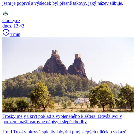
jsem je poprvé a výsledek byl přesně takový, jaký název slibuje.
Cooky.cz
dnes, 13:43
4 min
Trosky měly ukrýt poklad z vypleněného kláštera. Odvážlivci v
podzemí našli varovné nápisy i slepé chodby
Hrad Trosky ukrývá spletitý labyrint plný slepých uliček a vzkazů