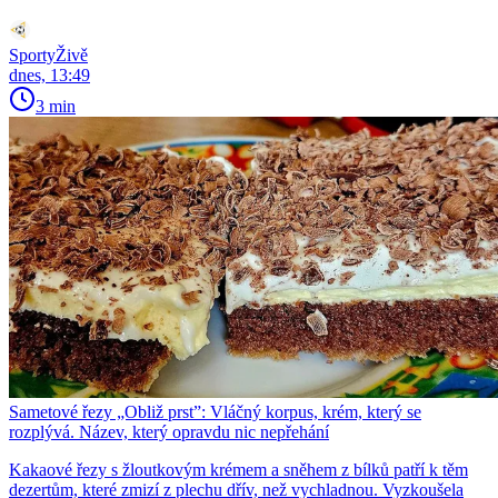
SportyŽivě
dnes, 13:49
3 min
Sametové řezy „Obliž prst”: Vláčný korpus, krém, který se
rozplývá. Název, který opravdu nic nepřehání
Kakaové řezy s žloutkovým krémem a sněhem z bílků patří k těm
dezertům, které zmizí z plechu dřív, než vychladnou. Vyzkoušela