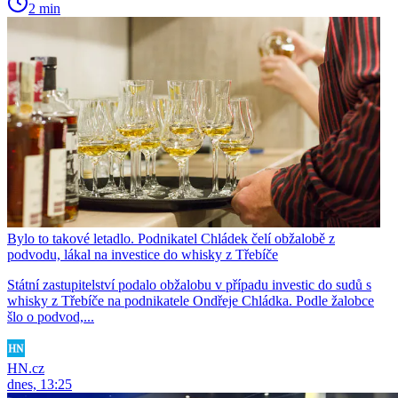
2 min
Bylo to takové letadlo. Podnikatel Chládek čelí obžalobě z
podvodu, lákal na investice do whisky z Třebíče
Státní zastupitelství podalo obžalobu v případu investic do sudů s
whisky z Třebíče na podnikatele Ondřeje Chládka. Podle žalobce
šlo o podvod,...
HN.cz
dnes, 13:25