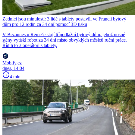
Zedníci jsou minulostí: 3 lidé s tablety postavili ve Francii bytový
dům pro 12 rodin za 34 dní pomocí 3D tisku
V Bezannes u Remeše stojí třípodlažní bytový dům, jehož nosné
stěny vytiskl robot za 34 dní místo obvyklých měsíců ruční práce.
Řídili to 3 operátoři s tablety.
Mobify.cz
dnes, 14:04
4 min