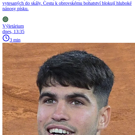
vytesaných do skály. Cestu k obrovskému bohatství blokují hluboké
nánosy písku.
Výletárium
dnes, 13:35
3 min