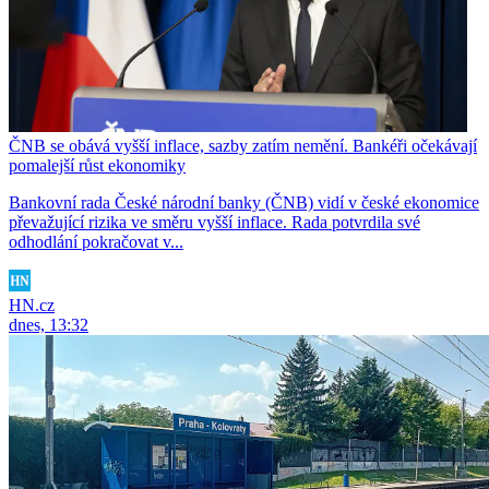
ČNB se obává vyšší inflace, sazby zatím nemění. Bankéři očekávají
pomalejší růst ekonomiky
Bankovní rada České národní banky (ČNB) vidí v české ekonomice
převažující rizika ve směru vyšší inflace. Rada potvrdila své
odhodlání pokračovat v...
HN.cz
dnes, 13:32