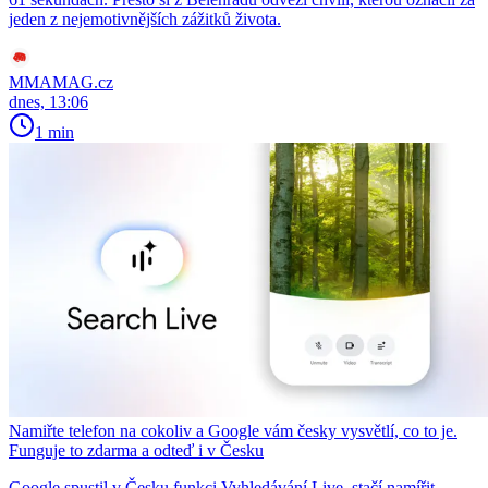
jeden z nejemotivnějších zážitků života.
MMAMAG.cz
dnes, 13:06
1 min
Namiřte telefon na cokoliv a Google vám česky vysvětlí, co to je.
Funguje to zdarma a odteď i v Česku
Google spustil v Česku funkci Vyhledávání Live, stačí namířit