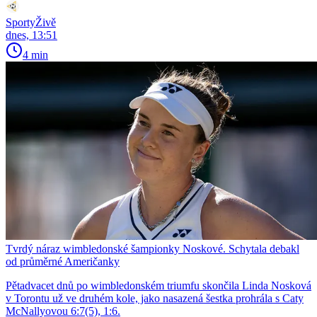
SportyŽivě
dnes, 13:51
4 min
Tvrdý náraz wimbledonské šampionky Noskové. Schytala debakl
od průměrné Američanky
Pětadvacet dnů po wimbledonském triumfu skončila Linda Nosková
v Torontu už ve druhém kole, jako nasazená šestka prohrála s Caty
McNallyovou 6:7(5), 1:6.