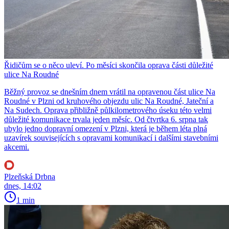
Řidičům se o něco uleví. Po měsíci skončila oprava části důležité
ulice Na Roudné
Běžný provoz se dnešním dnem vrátil na opravenou část ulice Na
Roudné v Plzni od kruhového objezdu ulic Na Roudné, Jateční a
Na Sudech. Oprava přibližně půlkilometrového úseku této velmi
důležité komunikace trvala jeden měsíc. Od čtvrtka 6. srpna tak
ubylo jedno dopravní omezení v Plzni, která je během léta plná
uzavírek souvisejících s opravami komunikací i dalšími stavebními
akcemi.
Plzeňská Drbna
dnes, 14:02
1 min