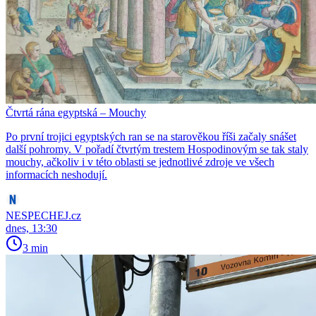
Čtvrtá rána egyptská – Mouchy
Po první trojici egyptských ran se na starověkou říši začaly snášet
další pohromy. V pořadí čtvrtým trestem Hospodinovým se tak staly
mouchy, ačkoliv i v této oblasti se jednotlivé zdroje ve všech
informacích neshodují.
NESPECHEJ.cz
dnes, 13:30
3 min