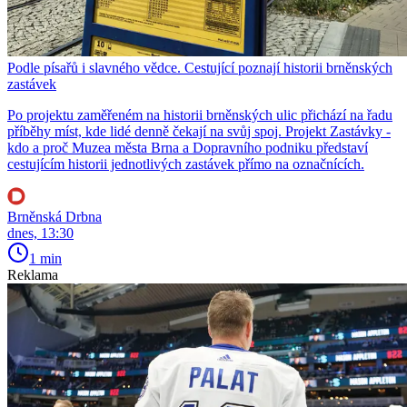
Podle písařů i slavného vědce. Cestující poznají historii brněnských
zastávek
Po projektu zaměřeném na historii brněnských ulic přichází na řadu
příběhy míst, kde lidé denně čekají na svůj spoj. Projekt Zastávky -
kdo a proč Muzea města Brna a Dopravního podniku představí
cestujícím historii jednotlivých zastávek přímo na označnících.
Brněnská Drbna
dnes, 13:30
1 min
Reklama