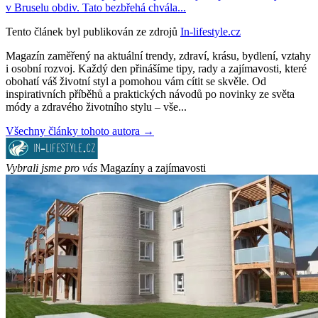
v Bruselu obdiv. Tato bezbřehá chvála...
Tento článek byl publikován ze zdrojů
In-lifestyle.cz
Magazín zaměřený na aktuální trendy, zdraví, krásu, bydlení, vztahy
i osobní rozvoj. Každý den přinášíme tipy, rady a zajímavosti, které
obohatí váš životní styl a pomohou vám cítit se skvěle. Od
inspirativních příběhů a praktických návodů po novinky ze světa
módy a zdravého životního stylu – vše...
Všechny články tohoto autora →
Vybrali jsme pro vás
Magazíny a zajímavosti