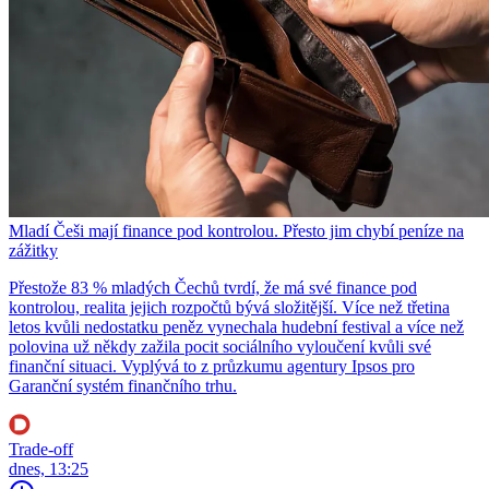
Mladí Češi mají finance pod kontrolou. Přesto jim chybí peníze na
zážitky
Přestože 83 % mladých Čechů tvrdí, že má své finance pod
kontrolou, realita jejich rozpočtů bývá složitější. Více než třetina
letos kvůli nedostatku peněz vynechala hudební festival a více než
polovina už někdy zažila pocit sociálního vyloučení kvůli své
finanční situaci. Vyplývá to z průzkumu agentury Ipsos pro
Garanční systém finančního trhu.
Trade-off
dnes, 13:25