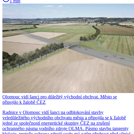
1 min
Olomouc vidí šanci pro důležitý východní obchvat. Město se
připojilo k žalobě ČEZ
Radnice v Olomouc vidí šanci na odblokování stavby
veledůležitého východního obchvatu města a připojila se k žalobě
jedné ze společností energetické skupiny ČEZ na zrušení
ochranného pásma vodního zdroje OLMA. Pásmo stavbu tangenty
blokuje, protože ochrana zdrojů vody má zatím přednost před silnicí.