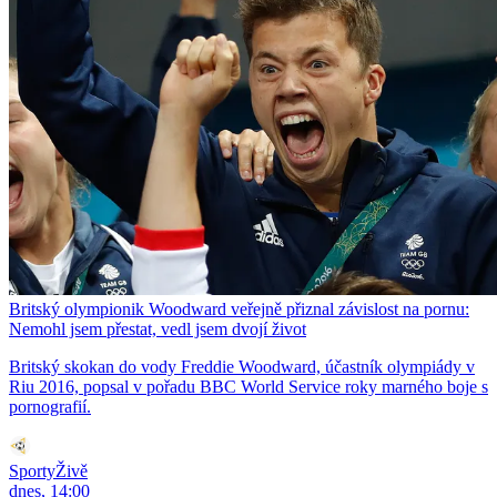
Britský olympionik Woodward veřejně přiznal závislost na pornu:
Nemohl jsem přestat, vedl jsem dvojí život
Britský skokan do vody Freddie Woodward, účastník olympiády v
Riu 2016, popsal v pořadu BBC World Service roky marného boje s
pornografií.
SportyŽivě
dnes, 14:00