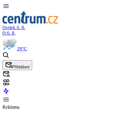
čtvrtek 6. 8.
čt 6. 8.
29°C
Přihlášení
Reklama