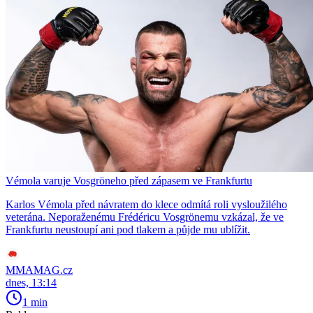
Vémola varuje Vosgröneho před zápasem ve Frankfurtu
Karlos Vémola před návratem do klece odmítá roli vysloužilého
veterána. Neporaženému Frédéricu Vosgrönemu vzkázal, že ve
Frankfurtu neustoupí ani pod tlakem a půjde mu ublížit.
MMAMAG.cz
dnes, 13:14
1 min