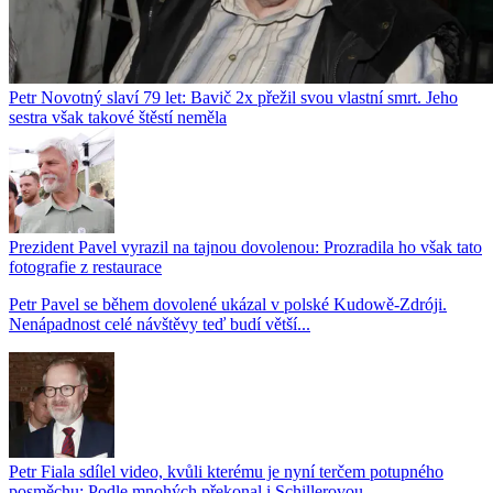
Petr Novotný slaví 79 let: Bavič 2x přežil svou vlastní smrt. Jeho
sestra však takové štěstí neměla
Prezident Pavel vyrazil na tajnou dovolenou: Prozradila ho však tato
fotografie z restaurace
Petr Pavel se během dovolené ukázal v polské Kudowě-Zdróji.
Nenápadnost celé návštěvy teď budí větší...
Petr Fiala sdílel video, kvůli kterému je nyní terčem potupného
posměchu: Podle mnohých překonal i Schillerovou