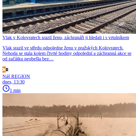
Vlak v Kolovratech srazil ženu, záchranáři ji hledali i s vrtulníkem
Vlak srazil ve středu odpoledne ženu v pražských Kolovratech.
Nehoda se stala kolem čtvrté hodiny odpolední a záchranná akce se
od začátku neobešla bez…
Náš REGION
dnes, 13:30
1 min