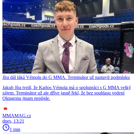
Jíra dál láká Vémolu do G MMA. Terminátor už nastavil podmínku
Jakub Jíra tvrdí, že Karlos Vémola má o spolupráci s G MMA velký
zájem. Terminátor už ale dříve jasně řekl, že bez souhlasu vedení
Oktagonu jinam nepůjde.
MMAMAG.cz
dnes, 13:21
1 min