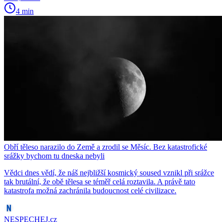
4 min
Obří těleso narazilo do Země a zrodil se Měsíc. Bez katastrofické
srážky bychom tu dneska nebyli
Vědci dnes vědí, že náš nejbližší kosmický soused vznikl při srážce
tak brutální, že obě tělesa se téměř celá roztavila. A právě tato
katastrofa možná zachránila budoucnost celé civilizace.
NESPECHEJ.cz