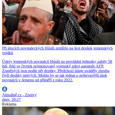
Při útocích povstaleckých Húsíů zemřelo na šest desítek jemenských
vojáků
Údery jemenských povstalců Húsíů na provládní jednotky zabily 58
lidí, řekl ve čtvrtek nejmenovaný vojenský zdroj agentuře AFP.
Zraněných jsou podle něj desítky. Předchozí údaje uváděly zhruba
čtyři desítky mrtvých. Mohlo by se tak jednat o nejkrvavější útok
povstalců v Jemenu od příměří z roku 2022.
Aktuálně.cz - Zprávy
dnes, 20:27
Reklama