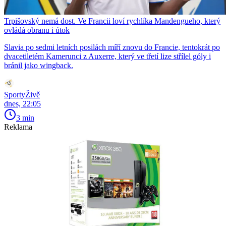
Trpišovský nemá dost. Ve Francii loví rychlíka Mandengueho, který
ovládá obranu i útok
Slavia po sedmi letních posilách míří znovu do Francie, tentokrát po
dvacetiletém Kamerunci z Auxerre, který ve třetí lize střílel góly i
bránil jako wingback.
SportyŽivě
dnes, 22:05
3 min
Reklama