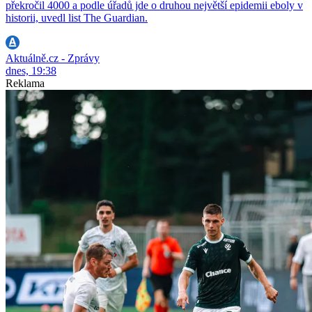
překročil 4000 a podle úřadů jde o druhou největší epidemii eboly v
historii, uvedl list The Guardian.
Aktuálně.cz - Zprávy
dnes, 19:38
Reklama