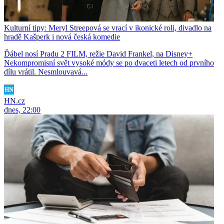
Kulturní tipy: Meryl Streepová se vrací v ikonické roli, divadlo na
hradě Kašperk i nová česká komedie
Ďábel nosí Pradu 2 FILM, režie David Frankel, na Disney+
Nekompromisní svět vysoké módy se po dvaceti letech od prvního
dílu vrátil. Nesmlouvavá...
HN.cz
dnes, 22:00