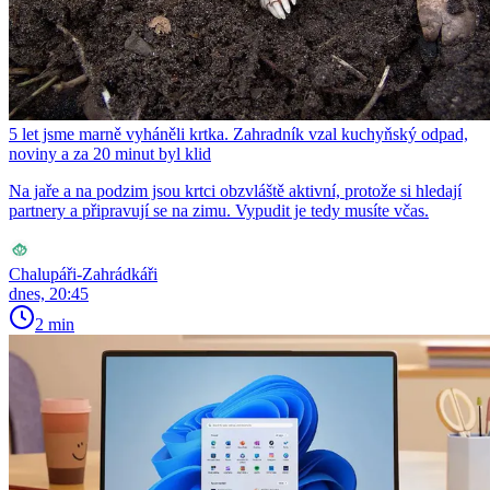
5 let jsme marně vyháněli krtka. Zahradník vzal kuchyňský odpad,
noviny a za 20 minut byl klid
Na jaře a na podzim jsou krtci obzvláště aktivní, protože si hledají
partnery a připravují se na zimu. Vypudit je tedy musíte včas.
Chalupáři-Zahrádkáři
dnes, 20:45
2 min