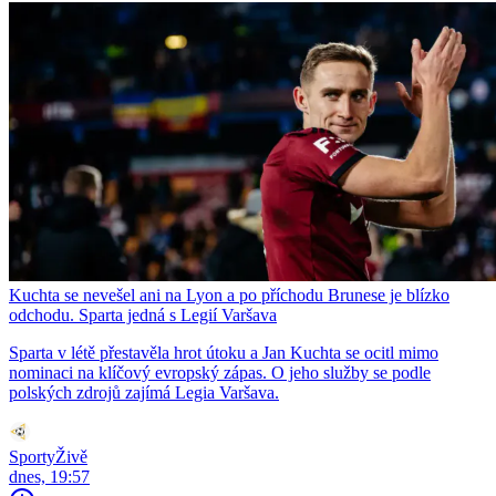
Kuchta se nevešel ani na Lyon a po příchodu Brunese je blízko
odchodu. Sparta jedná s Legií Varšava
Sparta v létě přestavěla hrot útoku a Jan Kuchta se ocitl mimo
nominaci na klíčový evropský zápas. O jeho služby se podle
polských zdrojů zajímá Legia Varšava.
SportyŽivě
dnes, 19:57