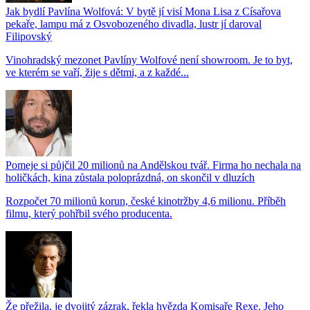
Jak bydlí Pavlína Wolfová: V bytě jí visí Mona Lisa z Císařova
pekaře, lampu má z Osvobozeného divadla, lustr jí daroval
Filipovský
Vinohradský mezonet Pavlíny Wolfové není showroom. Je to byt,
ve kterém se vaří, žije s dětmi, a z každé...
Pomeje si půjčil 20 milionů na Andělskou tvář. Firma ho nechala na
holičkách, kina zůstala poloprázdná, on skončil v dluzích
Rozpočet 70 milionů korun, české kinotržby 4,6 milionu. Příběh
filmu, který pohřbil svého producenta.
Že přežila, je dvojitý zázrak, řekla hvězda Komisaře Rexe. Jeho