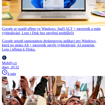
Google se usadil přímo ve Windows. Stačí ALT + mezerník a máte
vyhledávání, Lens i Disk bez otevření prohlížeče
Google spustil samostatnou desktopovou aplikaci pro Windows,
která po stisku Alt + mezerník otevře vyhledávání, AI asistenta,
Lens i přístup k Disku.
Mobify.cz
dnes, 20:32
4 min