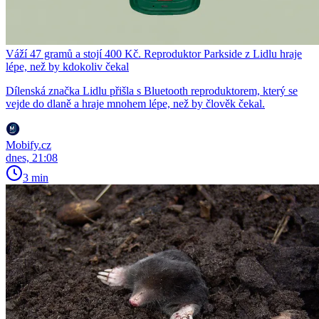
Váží 47 gramů a stojí 400 Kč. Reproduktor Parkside z Lidlu hraje
lépe, než by kdokoliv čekal
Dílenská značka Lidlu přišla s Bluetooth reproduktorem, který se
vejde do dlaně a hraje mnohem lépe, než by člověk čekal.
Mobify.cz
dnes, 21:08
3 min