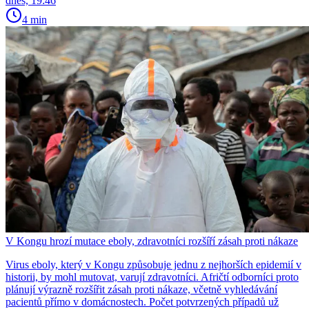
dnes, 19:46
4 min
V Kongu hrozí mutace eboly, zdravotníci rozšíří zásah proti nákaze
Virus eboly, který v Kongu způsobuje jednu z nejhorších epidemií v
historii, by mohl mutovat, varují zdravotníci. Afričtí odborníci proto
plánují výrazně rozšířit zásah proti nákaze, včetně vyhledávání
pacientů přímo v domácnostech. Počet potvrzených případů už