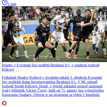
2 min
Hradec v Evropské lize podlehl Besiktasi 0:1, v oslabení rozhodl
Kilicsoy
Fotbalisté Hradce Králové v úvodním utkání 3. předkola Evropské
ligy podlehli doma favorizovanému Besiktasi 0:1. V 80. minutě
rozhodl Semih Kilicsoy. Hosté, v jejichž základní sestavě nastoupil
český křídelník Václav Černý, hráli od 71. minuty bez vyloučeného
Kassouma Ouattary. Odveta je na programu za týden v Istanbulu.