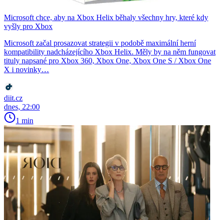
Microsoft chce, aby na Xbox Helix běhaly všechny hry, které kdy
vyšly pro Xbox
Microsoft začal prosazovat strategii v podobě maximální herní
kompatibility nadcházejícího Xbox Helix. Měly by na něm fungovat
tituly napsané pro Xbox 360, Xbox One, Xbox One S / Xbox One
X i novinky…
diit.cz
dnes, 22:00
1 min