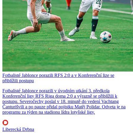
Fotbalisté Jablonce porazili RFS 2:0 a v Konferenční lize se
přiblížili postupu
Fotbalisté Jablonce porazili v úvodním utkání 3. předkola
Konferenční ligy RFS Riga doma 2:0 a výrazně se přiblížili k
postupu. Severočechy poslal v 18. minutě do vedení Vachtang
Čanturišvili a po pauze přidal pojistku Matěj Polidar. Odveta je na
programu za týden na stadionu lídra lotyšské ligy.
Liberecká Drbna