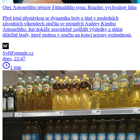
Otec Antonelliho trénuje Fittipaldiho syna: Brazilec vychvaluje lídra
Před letní přestávkou se dynamika boje o titul v posledních
závodních víkendech otočila ve prospěch Andrey Kimiho
Antonelliho. Ital dokáže pravidelně zajíždět výsledky a sbírat
důležité body, které mohou v součtu na konci sezony rozhodnout.
SvětFormule.cz
dnes, 22:47
1 min