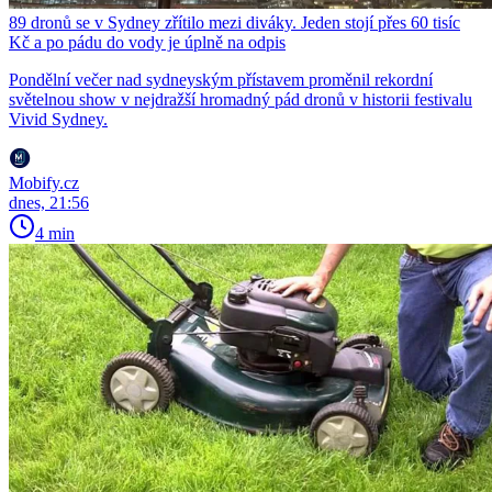
89 dronů se v Sydney zřítilo mezi diváky. Jeden stojí přes 60 tisíc
Kč a po pádu do vody je úplně na odpis
Pondělní večer nad sydneyským přístavem proměnil rekordní
světelnou show v nejdražší hromadný pád dronů v historii festivalu
Vivid Sydney.
Mobify.cz
dnes, 21:56
4 min