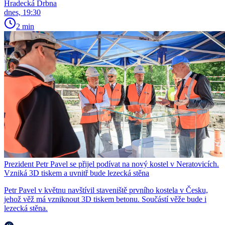
Hradecká Drbna
dnes, 19:30
2 min
Prezident Petr Pavel se přijel podívat na nový kostel v Neratovicích.
Vzniká 3D tiskem a uvnitř bude lezecká stěna
Petr Pavel v květnu navštívil staveniště prvního kostela v Česku,
jehož věž má vzniknout 3D tiskem betonu. Součástí věže bude i
lezecká stěna.