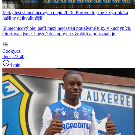
Velký test slunečnicových olejů 2026: Porovnali jsme 7 výrobků a
našli ty nejkvalitnější
Slunečnicový olej patří mezi nejčastěji používané tuky v kuchyních.
Otestovali jsme 7 běžně dostupných výrobků a porovnali je.
Cooky.cz
dnes, 22:40
4 min