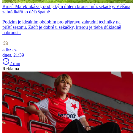
Brusíř Marek ukázal, pod jakým úhlem brousit nůž sekačky. Většina
zahrádkářů to dělá špatně
Podzim je ideálním obdobím pro přípravu zahradní techniky na
příští sezonu. Začít je dobré u sekačky, kterou je třeba důkladně
nabrousit.
adbz.cz
dnes, 21:39
2 min
Reklama