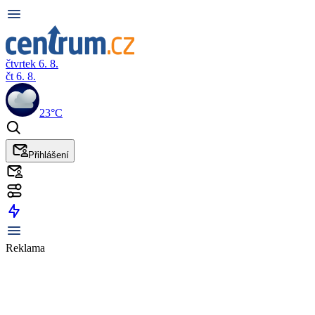
čtvrtek 6. 8.
čt 6. 8.
23°C
Přihlášení
Reklama