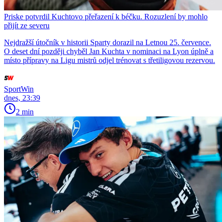
Priske potvrdil Kuchtovo přeřazení k béčku. Rozuzlení by mohlo
přijít ze severu
Nejdražší útočník v historii Sparty dorazil na Letnou 25. července.
O deset dní později chyběl Jan Kuchta v nominaci na Lyon úplně a
místo přípravy na Ligu mistrů odjel trénovat s třetiligovou rezervou.
SportWin
dnes, 23:39
2 min