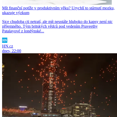
Mít finanční potíže v produktivním věku? Urychlí to stárnutí mozku,
ukazuje výzkum
Sice chudoba cti netratí, ale mít neustále hluboko do kapsy není nic
příjemného. Tým britských vědců pod vedením Praveethy
Patalayové z londýnské...
HN.cz
dnes, 22:00