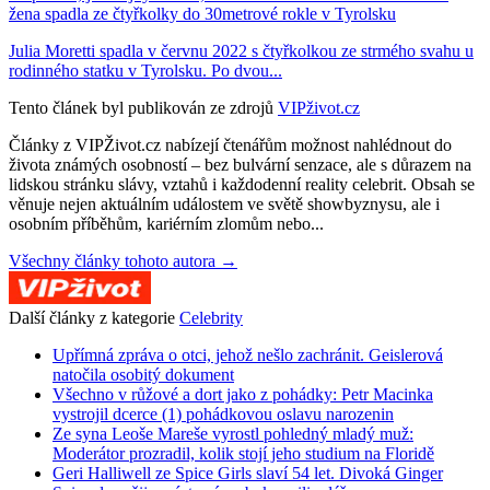
žena spadla ze čtyřkolky do 30metrové rokle v Tyrolsku
Julia Moretti spadla v červnu 2022 s čtyřkolkou ze strmého svahu u
rodinného statku v Tyrolsku. Po dvou...
Tento článek byl publikován ze zdrojů
VIPživot.cz
Články z VIPŽivot.cz nabízejí čtenářům možnost nahlédnout do
života známých osobností – bez bulvární senzace, ale s důrazem na
lidskou stránku slávy, vztahů i každodenní reality celebrit. Obsah se
věnuje nejen aktuálním událostem ve světě showbyznysu, ale i
osobním příběhům, kariérním zlomům nebo...
Všechny články tohoto autora →
Další články z kategorie
Celebrity
Upřímná zpráva o otci, jehož nešlo zachránit. Geislerová
natočila osobitý dokument
Všechno v růžové a dort jako z pohádky: Petr Macinka
vystrojil dcerce (1) pohádkovou oslavu narozenin
Ze syna Leoše Mareše vyrostl pohledný mladý muž:
Moderátor prozradil, kolik stojí jeho studium na Floridě
Geri Halliwell ze Spice Girls slaví 54 let. Divoká Ginger