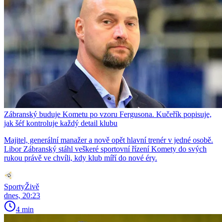
Zábranský buduje Kometu po vzoru Fergusona. Kučeřík popisuje,
jak šéf kontroluje každý detail klubu
Majitel, generální manažer a nově opět hlavní trenér v jedné osobě.
Libor Zábranský stáhl veškeré sportovní řízení Komety do svých
rukou právě ve chvíli, kdy klub míří do nové éry.
SportyŽivě
dnes, 20:23
4 min