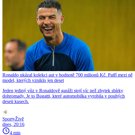
Ronaldo ukázal kolekci aut v hodnotě 700 milionů Kč. Patří mezi ně
model, kterých vzniklo jen deset
Jeden jediný vůz v Ronaldově garáži stojí víc než zbytek sbírky
dohromady. Je to Bugatti, které automobilka vyrobila v pouhých
deseti kusech.
SportyŽivě
dnes, 20:16
4 min