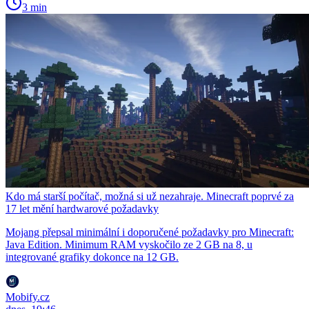
3 min
Kdo má starší počítač, možná si už nezahraje. Minecraft poprvé za
17 let mění hardwarové požadavky
Mojang přepsal minimální i doporučené požadavky pro Minecraft:
Java Edition. Minimum RAM vyskočilo ze 2 GB na 8, u
integrované grafiky dokonce na 12 GB.
Mobify.cz