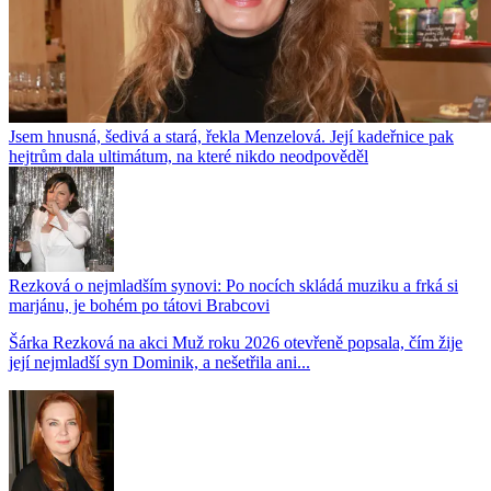
Jsem hnusná, šedivá a stará, řekla Menzelová. Její kadeřnice pak
hejtrům dala ultimátum, na které nikdo neodpověděl
Rezková o nejmladším synovi: Po nocích skládá muziku a frká si
marjánu, je bohém po tátovi Brabcovi
Šárka Rezková na akci Muž roku 2026 otevřeně popsala, čím žije
její nejmladší syn Dominik, a nešetřila ani...