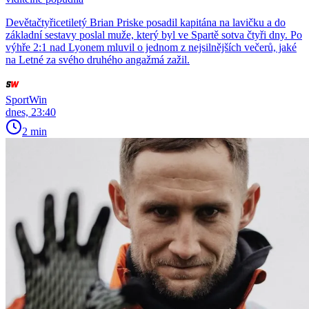
Devětačtyřicetiletý Brian Priske posadil kapitána na lavičku a do
základní sestavy poslal muže, který byl ve Spartě sotva čtyři dny. Po
výhře 2:1 nad Lyonem mluvil o jednom z nejsilnějších večerů, jaké
na Letné za svého druhého angažmá zažil.
SportWin
dnes, 23:40
2 min