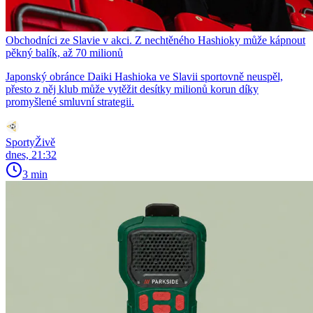
Obchodníci ze Slavie v akci. Z nechtěného Hashioky může kápnout
pěkný balík, až 70 milionů
Japonský obránce Daiki Hashioka ve Slavii sportovně neuspěl,
přesto z něj klub může vytěžit desítky milionů korun díky
promyšlené smluvní strategii.
SportyŽivě
dnes, 21:32
3 min