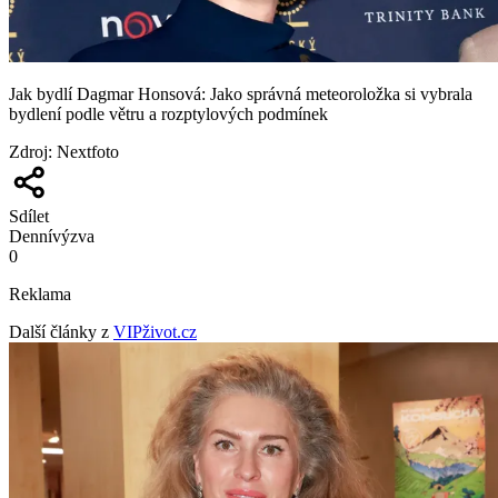
Jak bydlí Dagmar Honsová: Jako správná meteoroložka si vybrala
bydlení podle větru a rozptylových podmínek
Zdroj
:
Nextfoto
Sdílet
Denní
výzva
0
Reklama
Další články z
VIPživot.cz