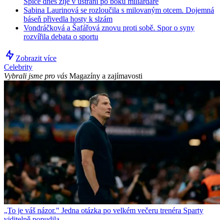
Spice dnes žije v ústraní po boku miliardáře
Sabina Laurinová se rozloučila s milovaným otcem. Dojemná
báseň přivedla hosty k slzám
Vondráčková a Šafářová znovu proti sobě. Spor o syny
rozvířila debata o sportu
Zobrazit více
Celebrity
Vybrali jsme pro vás
Magazíny a zajímavosti
„To je váš názor." Jedna otázka po velkém večeru trenéra Sparty
viditelně popudila