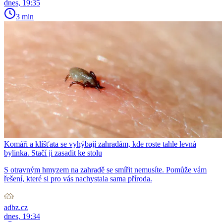
dnes, 19:35
3 min
Komáři a klíšťata se vyhýbají zahradám, kde roste tahle levná
bylinka. Stačí ji zasadit ke stolu
S otravným hmyzem na zahradě se smířit nemusíte. Pomůže vám
řešení, které si pro vás nachystala sama příroda.
adbz.cz
dnes, 19:34