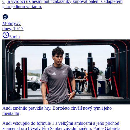
C, a výrobci už nesmí nutit zákazníky kupovat balení s adaptérem
jako jedinou variantu.
Mobify.cz
dnes, 19:17
5 min
Audi změnilo pravidla hry. Bortoleto chválí nový tým i jeho
mentalitu
Audi vstoupilo do formule 1 s velkými ambicemi a jeho příchod
znamenal pro bývalý tým Sauber zásadní změnu. Podle Gabriela