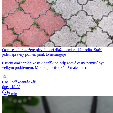
Ocet se solí rozežere plevel mezi dlaždicemi za 12 hodin. Stačí
jeden správný poměr, jinak to nefunguje
Čištění dlažebních kostek například příjezdové cesty nemusí být
velkým problémem. Mnoho prostředků už máte doma.
Chalupáři-Zahrádkáři
dnes, 18:28
2 min