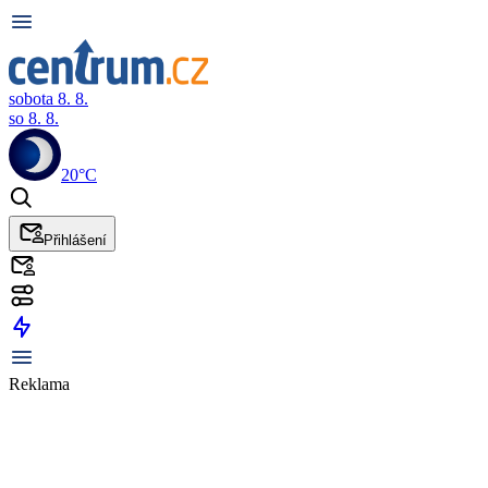
sobota 8. 8.
so 8. 8.
20°C
Přihlášení
Reklama