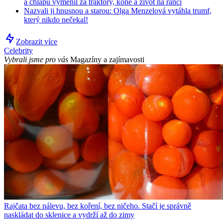
a chlapů vyměnil za traktory, koně a život na ranči
Nazvali ji hnusnou a starou: Olga Menzelová vytáhla trumf,
který nikdo nečekal!
Zobrazit více
Celebrity
Vybrali jsme pro vás
Magazíny a zajímavosti
Rajčata bez nálevu, bez koření, bez ničeho. Stačí je správně
naskládat do sklenice a vydrží až do zimy