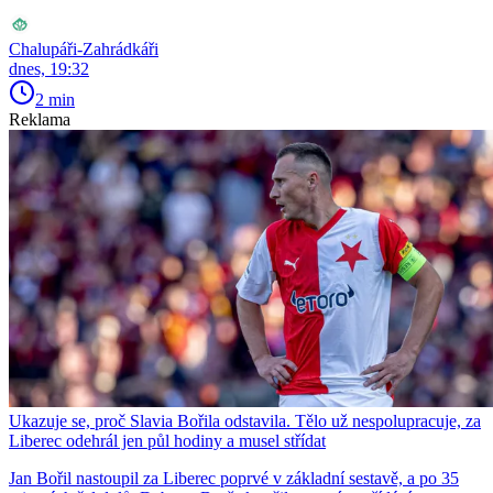
Chalupáři-Zahrádkáři
dnes, 19:32
2 min
Reklama
Ukazuje se, proč Slavia Bořila odstavila. Tělo už nespolupracuje, za
Liberec odehrál jen půl hodiny a musel střídat
Jan Bořil nastoupil za Liberec poprvé v základní sestavě, a po 35