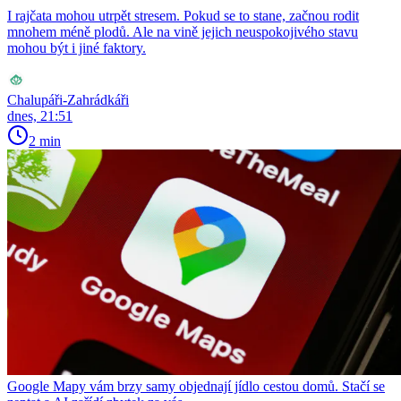
I rajčata mohou utrpět stresem. Pokud se to stane, začnou rodit
mnohem méně plodů. Ale na vině jejich neuspokojivého stavu
mohou být i jiné faktory.
Chalupáři-Zahrádkáři
dnes, 21:51
2 min
Google Mapy vám brzy samy objednají jídlo cestou domů. Stačí se