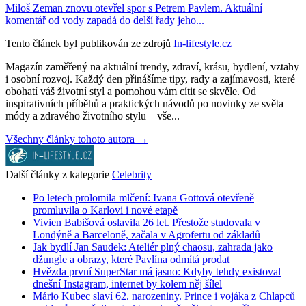
Miloš Zeman znovu otevřel spor s Petrem Pavlem. Aktuální
komentář od vody zapadá do delší řady jeho...
Tento článek byl publikován ze zdrojů
In-lifestyle.cz
Magazín zaměřený na aktuální trendy, zdraví, krásu, bydlení, vztahy
i osobní rozvoj. Každý den přinášíme tipy, rady a zajímavosti, které
obohatí váš životní styl a pomohou vám cítit se skvěle. Od
inspirativních příběhů a praktických návodů po novinky ze světa
módy a zdravého životního stylu – vše...
Všechny články tohoto autora →
Další články z kategorie
Celebrity
Po letech prolomila mlčení: Ivana Gottová otevřeně
promluvila o Karlovi i nové etapě
Vivien Babišová oslavila 26 let. Přestože studovala v
Londýně a Barceloně, začala v Agrofertu od základů
Jak bydlí Jan Saudek: Ateliér plný chaosu, zahrada jako
džungle a obrazy, které Pavlína odmítá prodat
Hvězda první SuperStar má jasno: Kdyby tehdy existoval
dnešní Instagram, internet by kolem něj šílel
Mário Kubec slaví 62. narozeniny. Prince i vojáka z Chlapců