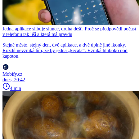
Jedna aplikace slibuje slunce, druhá déšť. Proč se předpovědi počasí
v telefonu tak liší a která má pravdu
Stejné město, stejný den, dvě aplikace, a dvě úplně jiné ikonky.
Rozdíl nevzniká tím, že by jedna „kecala“. Vzniká hluboko pod
kapotou.
Mobify.cz
dnes, 20:42
4 min