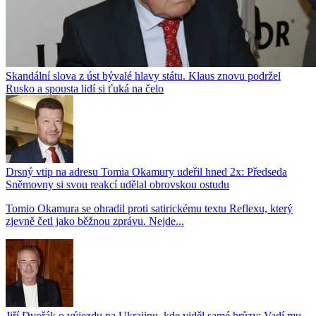
Skandální slova z úst bývalé hlavy státu. Klaus znovu podržel
Rusko a spousta lidí si ťuká na čelo
Drsný vtip na adresu Tomia Okamury udeřil hned 2x: Předseda
Sněmovny si svou reakcí udělal obrovskou ostudu
Tomio Okamura se ohradil proti satirickému textu Reflexu, který
zjevně četl jako běžnou zprávu. Nejde...
Jiří Dvořák o výjezdu na Ukrajinu, kde viděl samé hrůzy: Vadí mu,