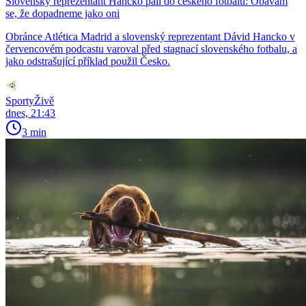
Slovenský reprezentant Hancko pálí do českého fotbalu: Obávám
se, že dopadneme jako oni
Obránce Atlética Madrid a slovenský reprezentant Dávid Hancko v
červencovém podcastu varoval před stagnací slovenského fotbalu, a
jako odstrašující příklad použil Česko.
SportyŽivě
dnes, 21:43
3 min