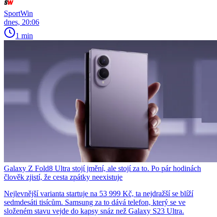
SportWin
dnes, 20:06
1 min
Galaxy Z Fold8 Ultra stojí jmění, ale stojí za to. Po pár hodinách
člověk zjistí, že cesta zpátky neexistuje
Nejlevnější varianta startuje na 53 999 Kč, ta nejdražší se blíží
sedmdesáti tisícům. Samsung za to dává telefon, který se ve
složeném stavu vejde do kapsy snáz než Galaxy S23 Ultra.