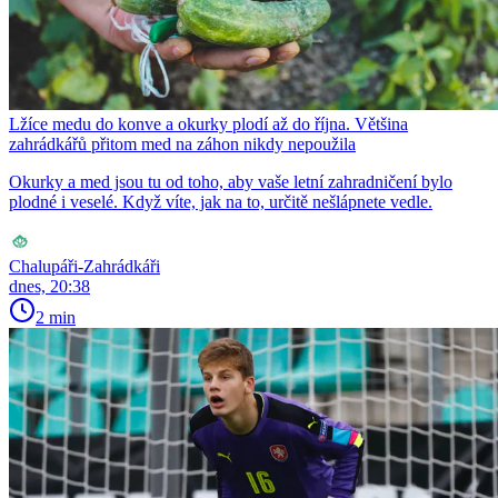
Lžíce medu do konve a okurky plodí až do října. Většina
zahrádkářů přitom med na záhon nikdy nepoužila
Okurky a med jsou tu od toho, aby vaše letní zahradničení bylo
plodné i veselé. Když víte, jak na to, určitě nešlápnete vedle.
Chalupáři-Zahrádkáři
dnes, 20:38
2 min