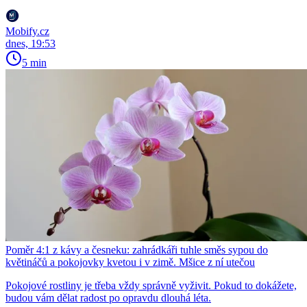
Mobify.cz
dnes, 19:53
5 min
Poměr 4:1 z kávy a česneku: zahrádkáři tuhle směs sypou do
květináčů a pokojovky kvetou i v zimě. Mšice z ní utečou
Pokojové rostliny je třeba vždy správně vyživit. Pokud to dokážete,
budou vám dělat radost po opravdu dlouhá léta.