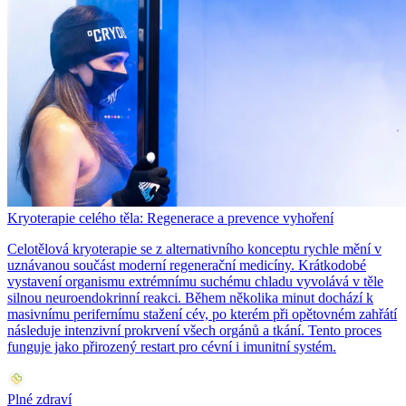
Kryoterapie celého těla: Regenerace a prevence vyhoření
Celotělová kryoterapie se z alternativního konceptu rychle mění v
uznávanou součást moderní regenerační medicíny. Krátkodobé
vystavení organismu extrémnímu suchému chladu vyvolává v těle
silnou neuroendokrinní reakci. Během několika minut dochází k
masivnímu perifernímu stažení cév, po kterém při opětovném zahřátí
následuje intenzivní prokrvení všech orgánů a tkání. Tento proces
funguje jako přirozený restart pro cévní i imunitní systém.
Plné zdraví