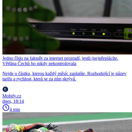
Jedno číslo na faktuře za internet prozradí, jestli (ne)přeplácíte.
Většina Čechů ho nikdy nekontrolovala
Nejde o částku, kterou každý měsíc zaplatíte. Rozhodující je název
tarifu a rychlost, která se za ním skrývá.
Mobify.cz
dnes, 18:14
4 min