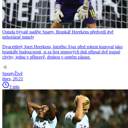
Ostuda bývalé naděje Sparty. Brankář Heerkens předvedl dvě
nehorázné minely
Dvacetiletý Joeri Heerkens, kterého Ajax před rokem kupoval jako
brankáře budoucnosti, si za šest srpnových dnů připsal dvě trapné
chyby, jednu v přípravě, druhou v ostrém zápase.
SportyŽivě
dnes, 20:21
3 min