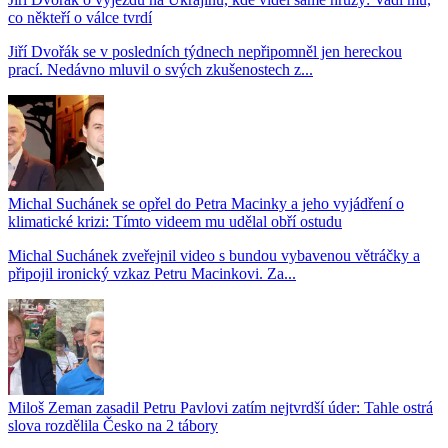
co někteří o válce tvrdí
Jiří Dvořák se v posledních týdnech nepřipomněl jen hereckou
prací. Nedávno mluvil o svých zkušenostech z...
Michal Suchánek se opřel do Petra Macinky a jeho vyjádření o
klimatické krizi: Tímto videem mu udělal obří ostudu
Michal Suchánek zveřejnil video s bundou vybavenou větráčky a
připojil ironický vzkaz Petru Macinkovi. Za...
Miloš Zeman zasadil Petru Pavlovi zatím nejtvrdší úder: Tahle ostrá
slova rozdělila Česko na 2 tábory