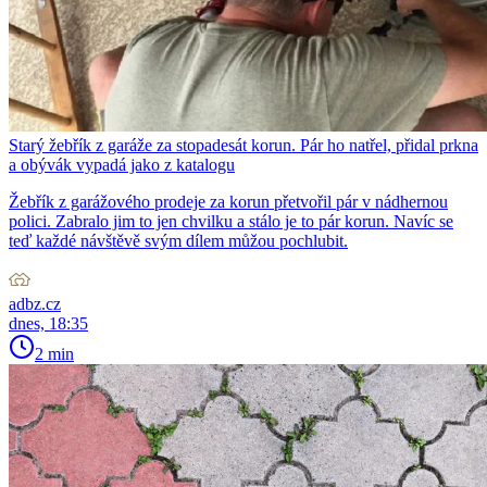
Starý žebřík z garáže za stopadesát korun. Pár ho natřel, přidal prkna
a obývák vypadá jako z katalogu
Žebřík z garážového prodeje za korun přetvořil pár v nádhernou
polici. Zabralo jim to jen chvilku a stálo je to pár korun. Navíc se
teď každé návštěvě svým dílem můžou pochlubit.
adbz.cz
dnes, 18:35
2 min