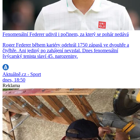
Fenomenální Federer udivil i počinem, za který se pohár nedává
Roger Federer během kariéry odehrál 1750 zápasů ve dvouhře a
čtyřhře. Ani jediný po zahájení nevzdal. Dnes fenomenální
švýcarský tenista slaví 45. narozeniny.
Aktuálně.cz - Sport
dnes, 18:50
Reklama