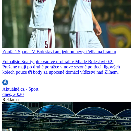
Zoufalá Sparta. V Boleslavi ani jednou nevystřelila na branku
Fotbalisté Sparty překvapivě prohráli v Mladé Boleslavi 0:2.
Pražané mají po druhé porážce v nové sezoně po třech ligových
kolech pouze tři body za upocené domácí vítězství nad Zlínem.
Aktuálně.cz - Sport
dnes, 20:20
Reklama