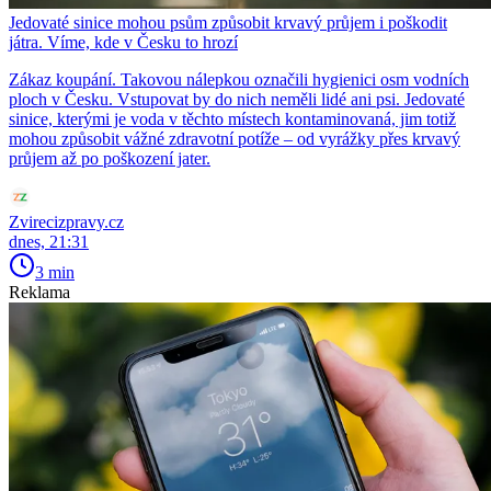
Jedovaté sinice mohou psům způsobit krvavý průjem i poškodit
játra. Víme, kde v Česku to hrozí
Zákaz koupání. Takovou nálepkou označili hygienici osm vodních
ploch v Česku. Vstupovat by do nich neměli lidé ani psi. Jedovaté
sinice, kterými je voda v těchto místech kontaminovaná, jim totiž
mohou způsobit vážné zdravotní potíže – od vyrážky přes krvavý
průjem až po poškození jater.
Zvirecizpravy.cz
dnes, 21:31
3 min
Reklama