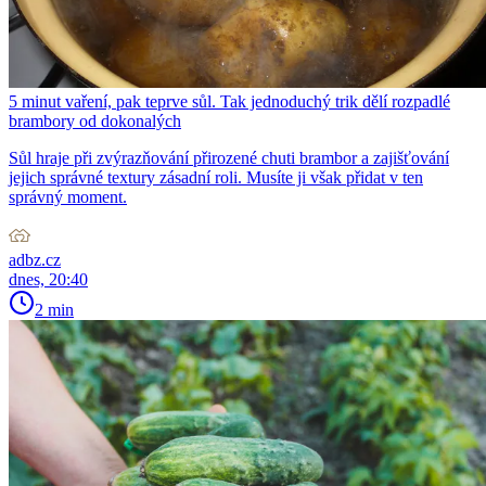
5 minut vaření, pak teprve sůl. Tak jednoduchý trik dělí rozpadlé
brambory od dokonalých
Sůl hraje při zvýrazňování přirozené chuti brambor a zajišťování
jejich správné textury zásadní roli. Musíte ji však přidat v ten
správný moment.
adbz.cz
dnes, 20:40
2 min