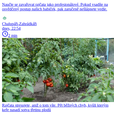
Naučte se zavařovat rajčata jako profesionálové. Pokud vsadíte na
osvědčený postup našich babiček, pak zaručeně nešlápnete vedle.
Chalupáři-Zahrádkáři
dnes, 22:54
2 min
Rajčata stresujete, aniž o tom víte. Pět běžných chyb, kvůli kterým
keře nasadí sotva třetinu plodů