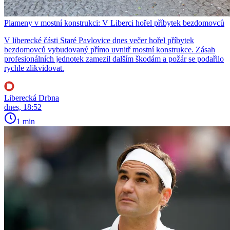
Plameny v mostní konstrukci: V Liberci hořel příbytek bezdomovců
V liberecké části Staré Pavlovice dnes večer hořel příbytek
bezdomovců vybudovaný přímo uvnitř mostní konstrukce. Zásah
profesionálních jednotek zamezil dalším škodám a požár se podařilo
rychle zlikvidovat.
Liberecká Drbna
dnes, 18:52
1 min