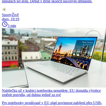
minutách šel dolů. Debut v Brně skončil nuceným střídáním.
SportyŽivě
dnes, 19:19
3 min
Nabíječku už v krabici notebooku nenajdete. EU donutila výrobce
změnit pravidla, od dubna jedině za své
Pro notebooky prodávané v EU platí povinnost nabíjení přes USB-