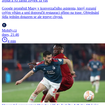
zeptat a AI zařídí zbytek za vás
Google proměnil Mapy v konverzačního asistenta, který rozumí
celým větám a umí doporučit restauraci přímo na trase. Objednání
jídla jedním dotazem se ale teprve chystá.
Mobify.cz
dnes, 21:46
4 min