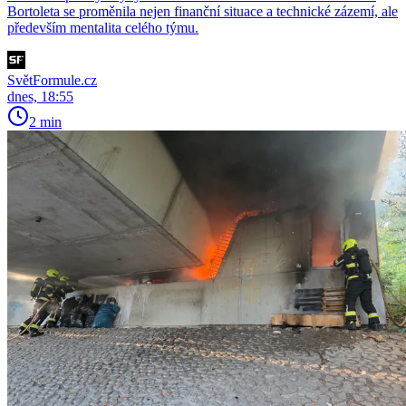
Bortoleta se proměnila nejen finanční situace a technické zázemí, ale
především mentalita celého týmu.
SvětFormule.cz
dnes, 18:55
2 min