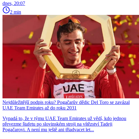
dnes, 20:07
2 min
Nejdůležitější podpis roku? Pogačarův dědic Del Toro se zavázal
UAE Team Emirates až do roku 2031
Vypadá to, že v týmu UAE Team Emirates už vědí, kdo jednou
převezme štafetu po slovinském stroji na vítězství Tadeji
Pogačarovi. A není mu ještě ani třiadvacet let...