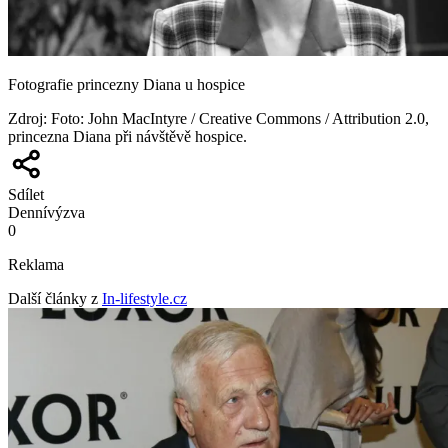
Fotografie princezny Diana u hospice
Zdroj
:
Foto: John MacIntyre / Creative Commons / Attribution 2.0,
princezna Diana při návštěvě hospice.
Sdílet
Denní
výzva
0
Reklama
Další články z
In-lifestyle.cz