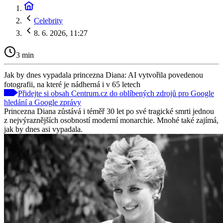
Celebrity
8. 6. 2026, 11:27
3 min
Jak by dnes vypadala princezna Diana: AI vytvořila povedenou
fotografii, na které je nádherná i v 65 letech
Přidejte si obsah Centrum.cz do oblíbených zdrojů pro Google
hledání a Google zprávy
Princezna Diana zůstává i téměř 30 let po své tragické smrti jednou
z nejvýraznějších osobností moderní monarchie. Mnohé také zajímá,
jak by dnes asi vypadala.