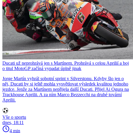
Ducati už neprohrává jen s Martínem. Prohrává s celou Aprilií a boj
o titul MotoGP začíná vypadat úplně jinak
Jorge Martín vyhrál sobotní sprint v Silverstonu. Kdyby šlo jen o
něj, Ducati by si ještě mohla vysvětlovat výsledek kvalitou jednoho
jezdce. Jenže za Martínem nepřijela další Ducati. Přijel Ai Ogura na
Trackhouse Aprilii. A za ním Marco Bezzecchi na druhé tovární
Aprilii.
Vše o sportu
dnes, 18:11
4 min