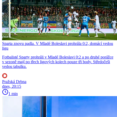
Sparta znovu padla. V Mladé Boleslavi prohrála 0:2, domácí vedou
ligu
Fotbalisté Sparty prohráli v Mladé Boleslavi 0:2 a po druhé porážce
v sezoně mají po třech ligových kolech pouze tři body. Středočeši
vedou tabulku.
Pražská Drbna
dnes, 20:15
1 min