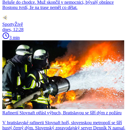
Beluše do chodce. Muž skončil v nemocnici, bývalý obránce
Bostonu tvrdí, že na trase neměl co dělat.
SportyŽivě
dnes, 12:28
3 min
Rafinerií Slovnaft otřásl výbuch, Bratislavou se šíří dým z požáru
V bratislavské rafinerii Slovnaft hoří, slovenskou metropolí se šíří
hustý černý dým. Slovenský zpravodajský server Denník N napsal,