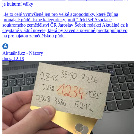
je kulturní války
„Je to celé vymyšlené jen pro velké agropodniky, které žijí na
pronajaté půdě. Jsme kategoricky proti,“ řekl šéf Asociace
soukromého zemědělství ČR Jaroslav Šebek redakci Aktuálně.cz k
chystané vládní novele, která by zavedla povinné předkupní právo
na pronajatou zemědělskou půdu.
Aktuálně.cz - Názory
dnes, 12:19