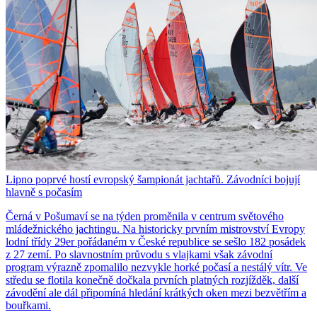
Lipno poprvé hostí evropský šampionát jachtařů. Závodníci bojují
hlavně s počasím
Černá v Pošumaví se na týden proměnila v centrum světového
mládežnického jachtingu. Na historicky prvním mistrovství Evropy
lodní třídy 29er pořádaném v České republice se sešlo 182 posádek
z 27 zemí. Po slavnostním průvodu s vlajkami však závodní
program výrazně zpomalilo nezvykle horké počasí a nestálý vítr. Ve
středu se flotila konečně dočkala prvních platných rozjížděk, další
závodění ale dál připomíná hledání krátkých oken mezi bezvětřím a
bouřkami.