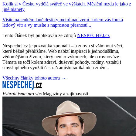
Kolik si v Česku vydělá svářeč ve výškách. Měsíční mzda je jako z
jiné planety
Visíte na tenkém laně desítky metrů nad zemí, kolem vás fouká
ledový vítr a vy musíte s naprostou přesností...
Tento článek byl publikován ze zdrojů
NESPECHEJ.cz
Nespechej.cz je pozvánka zpomalit – a znovu si všimnout věcí,
které běžně přehlížíme. Web nabízí inspiraci k jednoduššímu,
vědomějšímu životu, který není o výkonech, ale o rovnováze.
Témata se točí kolem zdraví, duševní pohody, rodiny, vztahů i
smysluplného využití času. Namísto radikálních změn...
Všechny články tohoto autora →
Vybrali jsme pro vás
Magazíny a zajímavosti