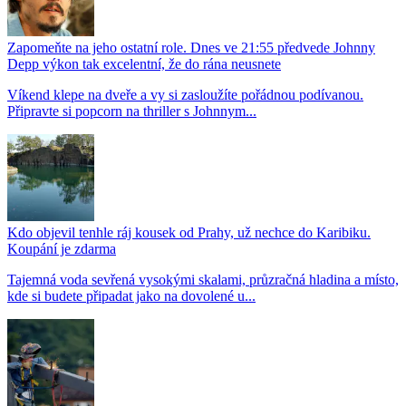
Zapomeňte na jeho ostatní role. Dnes ve 21:55 předvede Johnny
Depp výkon tak excelentní, že do rána neusnete
Víkend klepe na dveře a vy si zasloužíte pořádnou podívanou.
Připravte si popcorn na thriller s Johnnym...
Kdo objevil tenhle ráj kousek od Prahy, už nechce do Karibiku.
Koupání je zdarma
Tajemná voda sevřená vysokými skalami, průzračná hladina a místo,
kde si budete připadat jako na dovolené u...