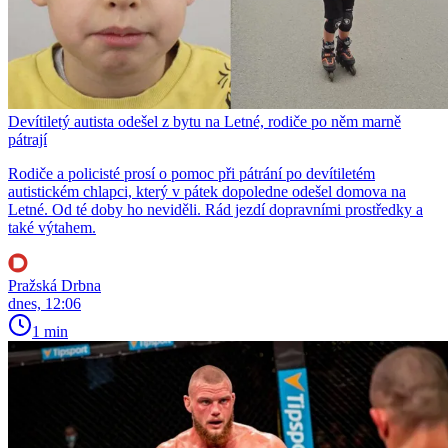
Devítiletý autista odešel z bytu na Letné, rodiče po něm marně
pátrají
Rodiče a policisté prosí o pomoc při pátrání po devítiletém
autistickém chlapci, který v pátek dopoledne odešel domova na
Letné. Od té doby ho neviděli. Rád jezdí dopravními prostředky a
také výtahem.
Pražská Drbna
dnes, 12:06
1 min