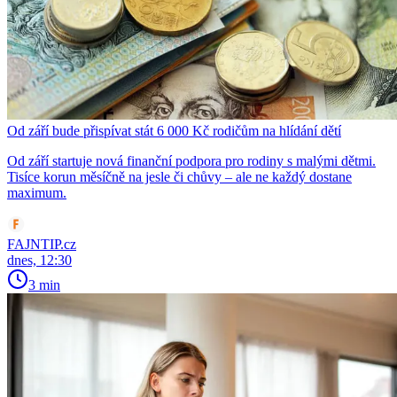
Od září bude přispívat stát 6 000 Kč rodičům na hlídání dětí
Od září startuje nová finanční podpora pro rodiny s malými dětmi.
Tisíce korun měsíčně na jesle či chůvy – ale ne každý dostane
maximum.
FAJNTIP.cz
dnes, 12:30
3 min