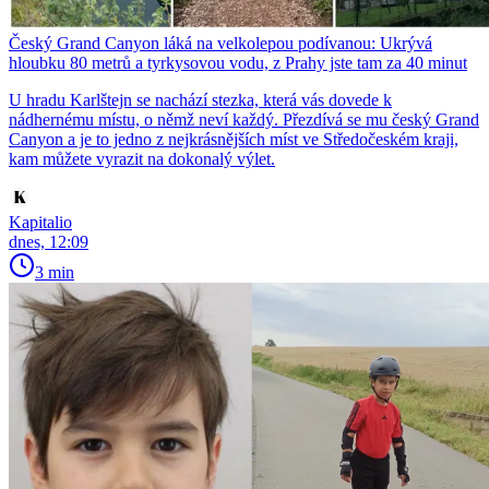
Český Grand Canyon láká na velkolepou podívanou: Ukrývá
hloubku 80 metrů a tyrkysovou vodu, z Prahy jste tam za 40 minut
U hradu Karlštejn se nachází stezka, která vás dovede k
nádhernému místu, o němž neví každý. Přezdívá se mu český Grand
Canyon a je to jedno z nejkrásnějších míst ve Středočeském kraji,
kam můžete vyrazit na dokonalý výlet.
Kapitalio
dnes, 12:09
3 min