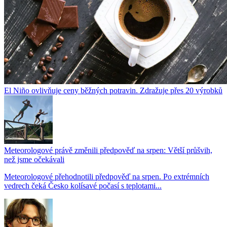
El Niño ovlivňuje ceny běžných potravin. Zdražuje přes 20 výrobků
Meteorologové právě změnili předpověď na srpen: Větší průšvih,
než jsme očekávali
Meteorologové přehodnotili předpověď na srpen. Po extrémních
vedrech čeká Česko kolísavé počasí s teplotami...