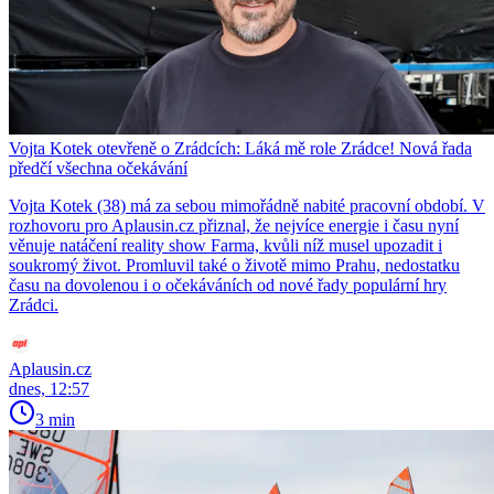
Vojta Kotek otevřeně o Zrádcích: Láká mě role Zrádce! Nová řada
předčí všechna očekávání
Vojta Kotek (38) má za sebou mimořádně nabité pracovní období. V
rozhovoru pro Aplausin.cz přiznal, že nejvíce energie i času nyní
věnuje natáčení reality show Farma, kvůli níž musel upozadit i
soukromý život. Promluvil také o životě mimo Prahu, nedostatku
času na dovolenou i o očekáváních od nové řady populární hry
Zrádci.
Aplausin.cz
dnes, 12:57
3 min