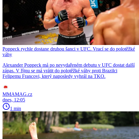
Poppeck rychle dostane druhou šanci v UFC. Vrací se do polotěžké
váhy
Alexander Poppeck má po nevydařeném debutu v UFC dostat další
zápas. V říjnu se má vrátit do polotěžké váhy proti Brazilci
Felipemu Francovi, který naposledy vyhrál na TKO.
MMAMAG.cz
dnes, 12:05
1 min