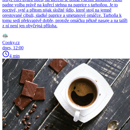
padne volba právě na kuřecí stehna na paprice s tarhoňou. Je to
poctivé, syté a přitom nijak složité jídlo, které stojí na jemně
orestované cibuli, sladké paprice a smetanové omáčce. Tarhoňa k
tomu sedí překvapivě dobře, protože omáčku pěkně nasaje a na talíři
z ní není jen obyčejná příloha.
Cooky.cz
dnes, 12:00
4 min