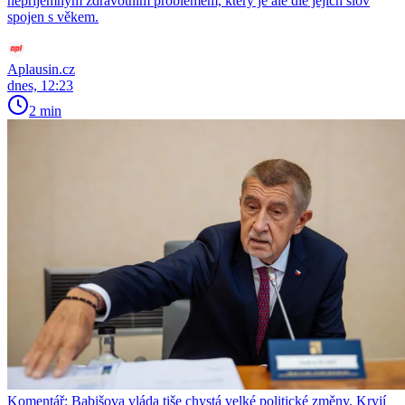
nepříjemným zdravotním problémem, který je ale dle jejích slov
spojen s věkem.
Aplausin.cz
dnes, 12:23
2 min
Komentář: Babišova vláda tiše chystá velké politické změny. Kryjí