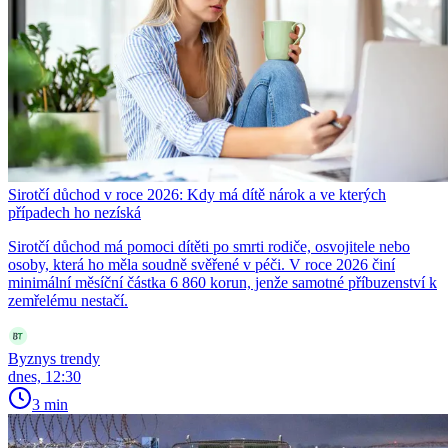
Sirotčí důchod v roce 2026: Kdy má dítě nárok a ve kterých
případech ho nezíská
Sirotčí důchod má pomoci dítěti po smrti rodiče, osvojitele nebo
osoby, která ho měla soudně svěřené v péči. V roce 2026 činí
minimální měsíční částka 6 860 korun, jenže samotné příbuzenství k
zemřelému nestačí.
Byznys trendy
dnes, 12:30
3 min