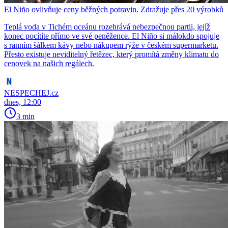
El Niño ovlivňuje ceny běžných potravin. Zdražuje přes 20 výrobků
Teplá voda v Tichém oceánu rozehrává nebezpečnou partii, jejíž
konec pocítíte přímo ve své peněžence. El Niño si málokdo spojuje
s ranním šálkem kávy nebo nákupem rýže v českém supermarketu.
Přesto existuje neviditelný řetězec, který promítá změny klimatu do
cenovek na našich regálech.
NESPECHEJ.cz
dnes, 12:00
3 min