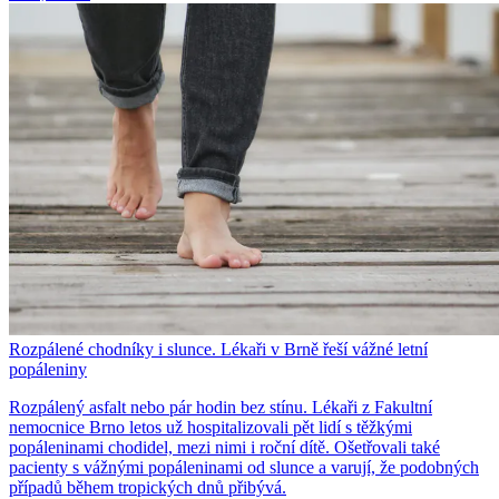
Rozpálené chodníky i slunce. Lékaři v Brně řeší vážné letní
popáleniny
Rozpálený asfalt nebo pár hodin bez stínu. Lékaři z Fakultní
nemocnice Brno letos už hospitalizovali pět lidí s těžkými
popáleninami chodidel, mezi nimi i roční dítě. Ošetřovali také
pacienty s vážnými popáleninami od slunce a varují, že podobných
případů během tropických dnů přibývá.