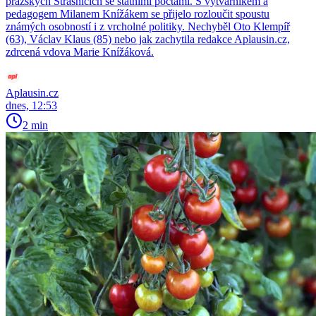
pražských Strašnicích se státními poctami. S výtvarníkem a
pedagogem Milanem Knížákem se přijelo rozloučit spoustu
známých osobností i z vrcholné politiky. Nechyběl Oto Klempíř
(63), Václav Klaus (85) nebo jak zachytila redakce Aplausin.cz,
zdrcená vdova Marie Knížáková.
Aplausin.cz
dnes, 12:53
2 min