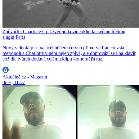
Zpěvačka Charlotte Gott zveřejnila videoklip ke svému třetímu
singlu Paris
Nový videoklip se natáčel během června přímo ve francouzské
metropoli a Charlotte v něm nejen zpívá, ale doprovází se i na klavír,
což dle tvůrců dodává celému klipu komornější ráz.
Aktuálně.cz - Magazín
dnes, 11:57