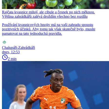
Rajčata kvasnice milují, ale cibule a česnek po nich měknou.
Většina zahrádkářů zalévá droždím všechno bez rozdílu
Používání kvasnicových hnojiv má na vaši zahradu spoustu
pozitivních účinků. Aby tomu tak však skutečně bylo, musíte
pamatovat na tato jednoduchá pravidla.
Chalupáři-Zahrádkáři
dnes, 12:53
2 min