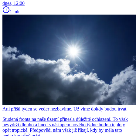
dnes, 12:00
1 min
Ani příští týden se veder nezbavíme. Už víme dokdy budou trvat
Studená fronta na naše území přinesla důležité ochlazení. To však
nevydrží dlouho a hned s nástupem nového týdne budou teploty
opět tropické. Předpovědi nám však již říkají, kdy by měla tato
vedra konečně ustat.