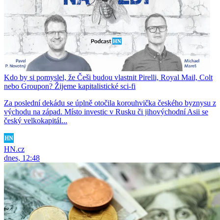
Kdo by si pomyslel, že Češi budou vlastnit Pirelli, Royal Mail, Colt
nebo Groupon? Žijeme kapitalistické sci-fi
Za poslední dekádu se úplně otočila korouhvička českého byznysu z
východu na západ. Místo investic v Rusku či jihovýchodní Asii se
český velkokapitál...
HN.cz
dnes, 12:48