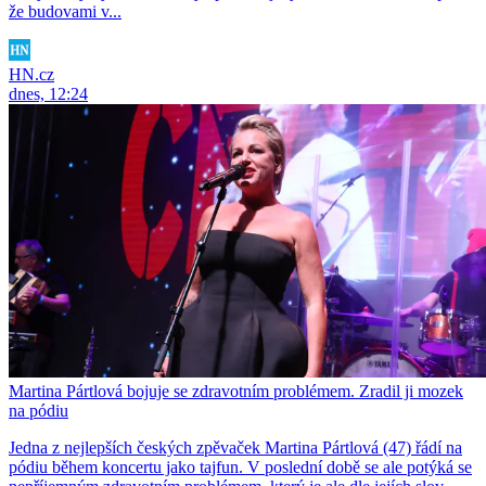
že budovami v...
HN.cz
dnes, 12:24
Martina Pártlová bojuje se zdravotním problémem. Zradil ji mozek
na pódiu
Jedna z nejlepších českých zpěvaček Martina Pártlová (47) řádí na
pódiu během koncertu jako tajfun. V poslední době se ale potýká se