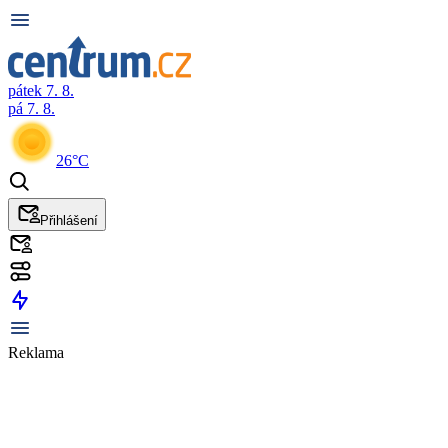
pátek 7. 8.
pá 7. 8.
26°C
Přihlášení
Reklama