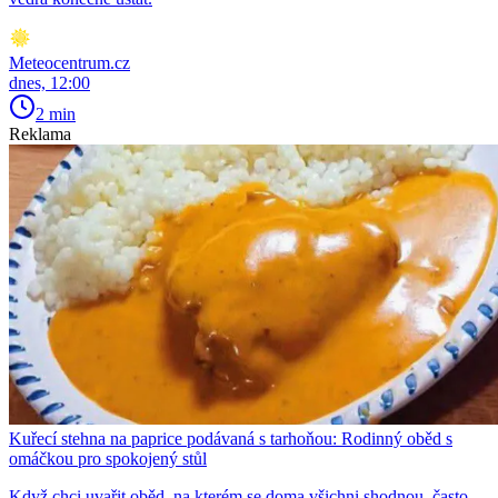
Meteocentrum.cz
dnes, 12:00
2 min
Reklama
Kuřecí stehna na paprice podávaná s tarhoňou: Rodinný oběd s
omáčkou pro spokojený stůl
Když chci uvařit oběd, na kterém se doma všichni shodnou, často