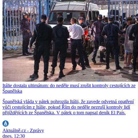
Itálie dostala ultimátum: do neděle musí zrušit kontroly cestujících ze
Španělska
Španělská vláda v pátek pohrozila Itálii, že zavede odvetná opatření
vůči cestujícím z Itálie, pokud Řím do neděle nezruší kontroly lidí
přijíždějících ze Španělska. V pátek o tom napsal deník El País.
Aktuálně.cz - Zprávy
dnes, 12:30