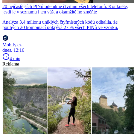
20 nejčastějších PINů odemkne čtvrtinu všech telefonů. Koukněte,
jestli je v seznamu i ten váš, a okamžitě ho změňte
Analýza 3,4 milionu uniklých čtyřmístných kódů odhalila, že
pouhých 20 kombinací pokrývá 27 % všech PINů ve vzorku.
Mobify.cz
dnes, 12:16
4 min
Reklama