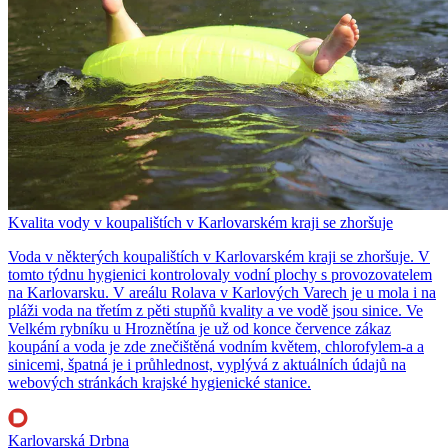
Kvalita vody v koupalištích v Karlovarském kraji se zhoršuje
Voda v některých koupalištích v Karlovarském kraji se zhoršuje. V
tomto týdnu hygienici kontrolovaly vodní plochy s provozovatelem
na Karlovarsku. V areálu Rolava v Karlových Varech je u mola i na
pláži voda na třetím z pěti stupňů kvality a ve vodě jsou sinice. Ve
Velkém rybníku u Hroznětína je už od konce července zákaz
koupání a voda je zde znečištěná vodním květem, chlorofylem-a a
sinicemi, špatná je i průhlednost, vyplývá z aktuálních údajů na
webových stránkách krajské hygienické stanice.
Karlovarská Drbna