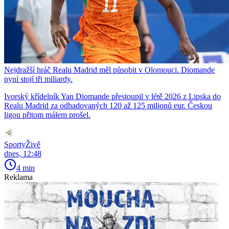
Nejdražší hráč Realu Madrid měl působit v Olomouci. Diomande
nyní stojí tři miliardy.
Ivorský křídelník Yan Diomande přestoupil v létě 2026 z Lipska do
Realu Madrid za odhadovaných 120 až 125 milionů eur. Českou
ligou přitom málem prošel.
SportyŽivě
dnes, 12:48
4 min
Reklama