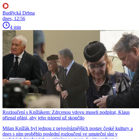
Budějcká Drbna
dnes, 12:56
4 min
Rozloučení s Knížákem: Zdrcenou vdovu museli podpírat, Klaus
přiznal přání, aby jeho trápení už skončilo
Milan Knížák byl jednou z nejsvéráznějších postav české kultury a
dnes s ním proběhlo poslední rozloučení ve smuteční síni v