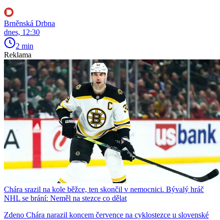
Brněnská Drbna
dnes, 12:30
2 min
Reklama
Chára srazil na kole běžce, ten skončil v nemocnici. Bývalý hráč
NHL se brání: Neměl na stezce co dělat
Zdeno Chára narazil koncem července na cyklostezce u slovenské