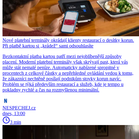
Nové platební terminály okrádají klienty restaurací o desítky korun.
Při platbě kartou si „krádež“ sami odsouhlasíte
Bezkontaktní platba kartou patří mezi nejoblíbenější způsoby
placení. Moderní platební terminály však skrývají past, která vás
může stát nemalé peníze. Automaticky nabízené spropitné v
procentech z celkové částky a nepřehledné ovládání vedou k tomu,
že zákazníci nechtěně posílají podnikům stovky korun navíc.
Problém se týká především restaurací a služeb, kde je tempo u
pokladny rychlé a čas na rozmyšlenou minimální.
NESPECHEJ.cz
dnes, 13:00
3 min