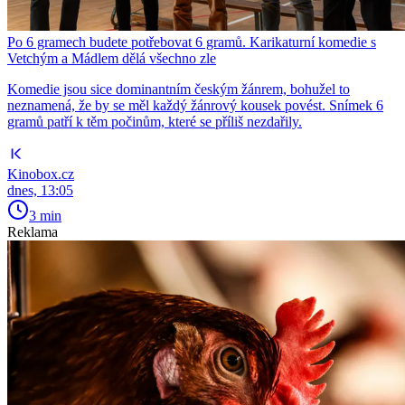
Po 6 gramech budete potřebovat 6 gramů. Karikaturní komedie s
Vetchým a Mádlem dělá všechno zle
Komedie jsou sice dominantním českým žánrem, bohužel to
neznamená, že by se měl každý žánrový kousek povést. Snímek 6
gramů patří k těm počinům, které se příliš nezdařily.
Kinobox.cz
dnes, 13:05
3 min
Reklama