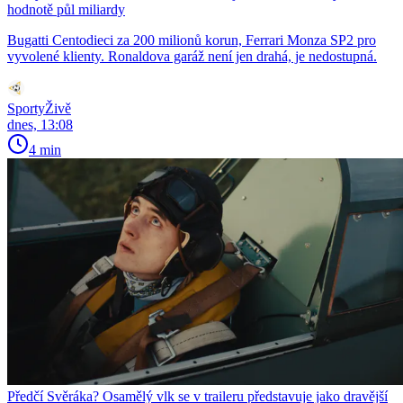
hodnotě půl miliardy
Bugatti Centodieci za 200 milionů korun, Ferrari Monza SP2 pro
vyvolené klienty. Ronaldova garáž není jen drahá, je nedostupná.
SportyŽivě
dnes, 13:08
4 min
Předčí Svěráka? Osamělý vlk se v traileru představuje jako dravější