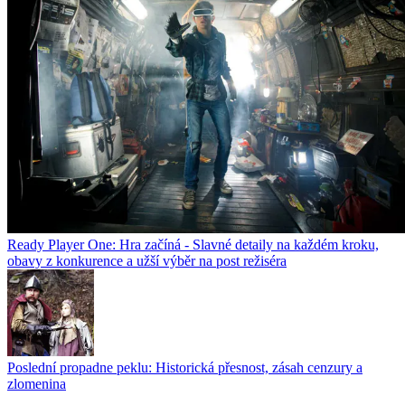
Ready Player One: Hra začíná - Slavné detaily na každém kroku,
obavy z konkurence a užší výběr na post režiséra
Poslední propadne peklu: Historická přesnost, zásah cenzury a
zlomenina