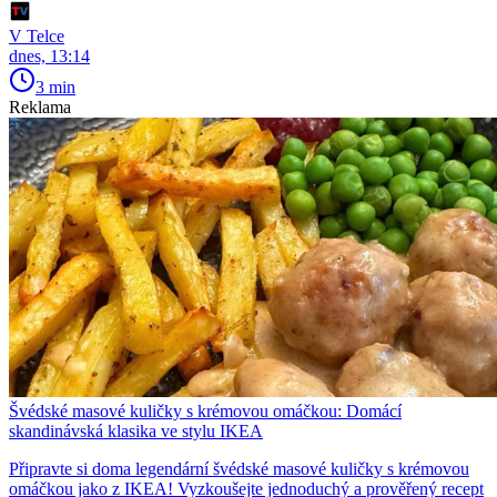
V Telce
dnes, 13:14
3 min
Reklama
Švédské masové kuličky s krémovou omáčkou: Domácí
skandinávská klasika ve stylu IKEA
Připravte si doma legendární švédské masové kuličky s krémovou
omáčkou jako z IKEA! Vyzkoušejte jednoduchý a prověřený recept