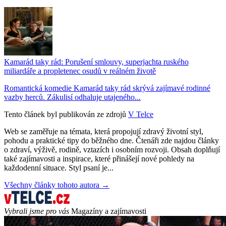
Kamarád taky rád: Porušení smlouvy, superjachta ruského
miliardáře a propletenec osudů v reálném životě
Romantická komedie Kamarád taky rád skrývá zajímavé rodinné
vazby herců. Zákulisí odhaluje utajeného...
Tento článek byl publikován ze zdrojů
V Telce
Web se zaměřuje na témata, která propojují zdravý životní styl,
pohodu a praktické tipy do běžného dne. Čtenáři zde najdou články
o zdraví, výživě, rodině, vztazích i osobním rozvoji. Obsah doplňují
také zajímavosti a inspirace, které přinášejí nové pohledy na
každodenní situace. Styl psaní je...
Všechny články tohoto autora →
Vybrali jsme pro vás
Magazíny a zajímavosti