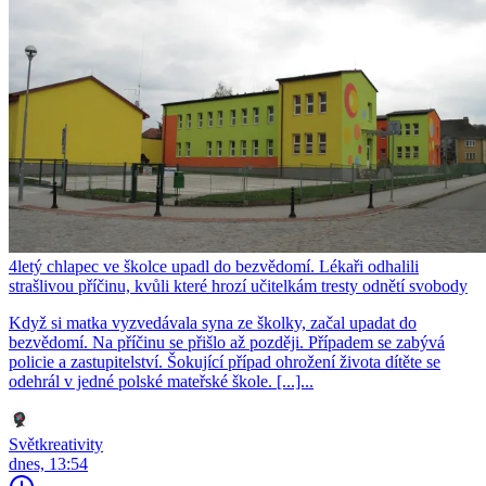
4letý chlapec ve školce upadl do bezvědomí. Lékaři odhalili
strašlivou příčinu, kvůli které hrozí učitelkám tresty odnětí svobody
Když si matka vyzvedávala syna ze školky, začal upadat do
bezvědomí. Na příčinu se přišlo až později. Případem se zabývá
policie a zastupitelství. Šokující případ ohrožení života dítěte se
odehrál v jedné polské mateřské škole. [...]...
Světkreativity
dnes, 13:54