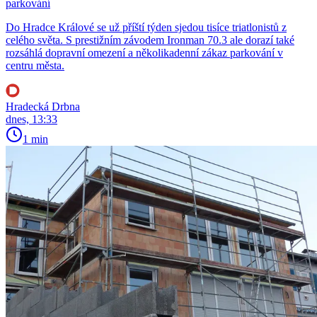
parkování
Do Hradce Králové se už příští týden sjedou tisíce triatlonistů z
celého světa. S prestižním závodem Ironman 70.3 ale dorazí také
rozsáhlá dopravní omezení a několikadenní zákaz parkování v
centru města.
Hradecká Drbna
dnes, 13:33
1 min