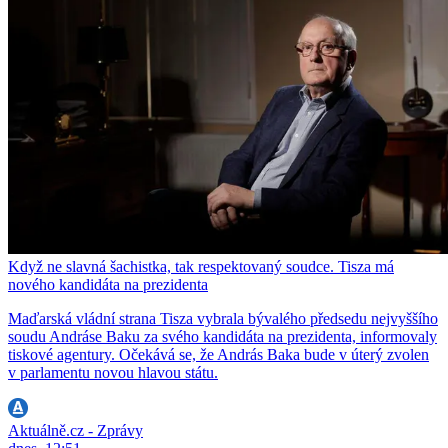
Když ne slavná šachistka, tak respektovaný soudce. Tisza má
nového kandidáta na prezidenta
Maďarská vládní strana Tisza vybrala bývalého předsedu nejvyššího
soudu Andráse Baku za svého kandidáta na prezidenta, informovaly
tiskové agentury. Očekává se, že András Baka bude v úterý zvolen
v parlamentu novou hlavou státu.
Aktuálně.cz - Zprávy