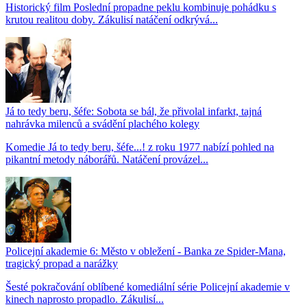
Historický film Poslední propadne peklu kombinuje pohádku s
krutou realitou doby. Zákulisí natáčení odkrývá...
Já to tedy beru, šéfe: Sobota se bál, že přivolal infarkt, tajná
nahrávka milenců a svádění plachého kolegy
Komedie Já to tedy beru, šéfe...! z roku 1977 nabízí pohled na
pikantní metody náborářů. Natáčení provázel...
Policejní akademie 6: Město v obležení - Banka ze Spider-Mana,
tragický propad a narážky
Šesté pokračování oblíbené komediální série Policejní akademie v
kinech naprosto propadlo. Zákulisí...