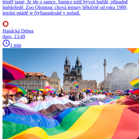
téměř jasné, že jde o samce. Samice totiž bývají hnědé, případně
hnědošedé. Zoo Olomouc chová lemury běločelé od roku 1989,
letošní mládě je čtyřiapadesáté v pořadí.
Hanácká Drbna
dnes, 13:49
1 min