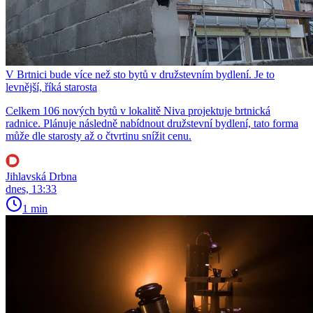
V Brtnici bude více než sto bytů v družstevním bydlení. Je to
levnější, říká starosta
Celkem 106 nových bytů v lokalitě Niva projektuje brtnická
radnice. Plánuje následně nabídnout družstevní bydlení, tato forma
může dle starosty až o čtvrtinu snížit cenu.
Jihlavská Drbna
dnes, 13:33
1 min