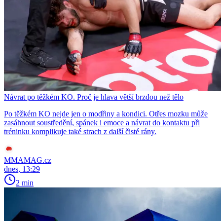
Návrat po těžkém KO. Proč je hlava větší brzdou než tělo
Po těžkém KO nejde jen o modřiny a kondici. Otřes mozku může
zasáhnout soustředění, spánek i emoce a návrat do kontaktu při
tréninku komplikuje také strach z další čisté rány.
MMAMAG.cz
dnes, 13:29
2 min