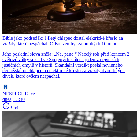
Bible jako podsedák: 14letý chlapec dostal elektrické křeslo za
vraždy, které nespáchal. Odsouzen byl za pouhých 10 minut
Jeho poslední slova zněla: „Ne, pane.“ Necelý rok před koncem 2.
světové války se stal ve Spojených státech jeden z největších
justičních omylů v historii. Skandální verdikt poslal nevinného
černošského chlapce na elektrické křeslo za vraždy dvou bílých
dívek, které ovšem nespáchal.
NESPECHEJ.cz
dnes, 13:30
3 min