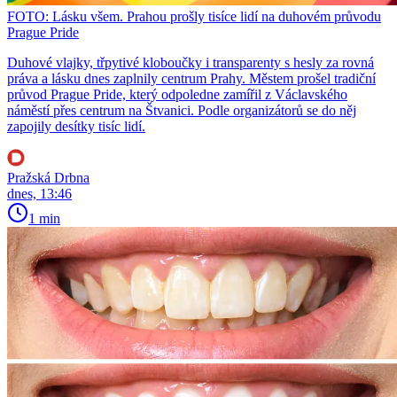
FOTO: Lásku všem. Prahou prošly tisíce lidí na duhovém průvodu
Prague Pride
Duhové vlajky, třpytivé kloboučky i transparenty s hesly za rovná
práva a lásku dnes zaplnily centrum Prahy. Městem prošel tradiční
průvod Prague Pride, který odpoledne zamířil z Václavského
náměstí přes centrum na Štvanici. Podle organizátorů se do něj
zapojily desítky tisíc lidí.
Pražská Drbna
dnes, 13:46
1 min