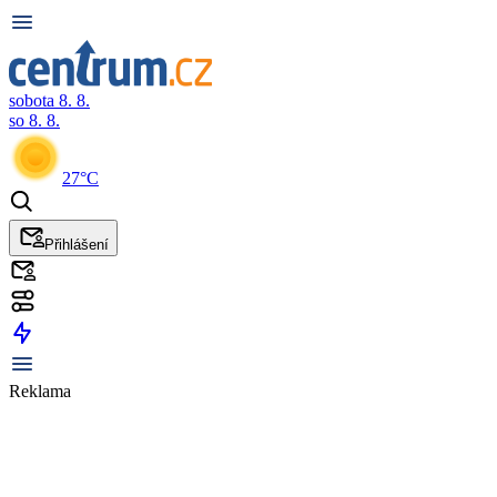
sobota 8. 8.
so 8. 8.
27°C
Přihlášení
Reklama