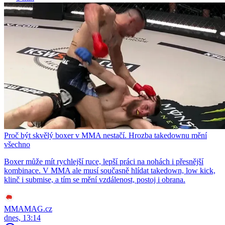
Proč být skvělý boxer v MMA nestačí. Hrozba takedownu mění
všechno
Boxer může mít rychlejší ruce, lepší práci na nohách i přesnější
kombinace. V MMA ale musí současně hlídat takedown, low kick,
klinč i submise, a tím se mění vzdálenost, postoj i obrana.
MMAMAG.cz
dnes, 13:14