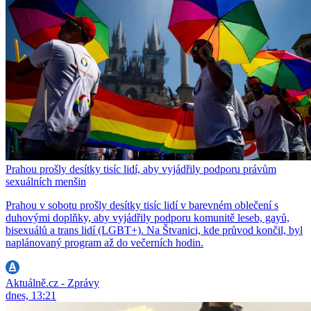
Prahou prošly desítky tisíc lidí, aby vyjádřily podporu právům
sexuálních menšin
Prahou v sobotu prošly desítky tisíc lidí v barevném oblečení s
duhovými doplňky, aby vyjádřily podporu komunitě leseb, gayů,
bisexuálů a trans lidí (LGBT+). Na Štvanici, kde průvod končil, byl
naplánovaný program až do večerních hodin.
Aktuálně.cz - Zprávy
dnes, 13:21