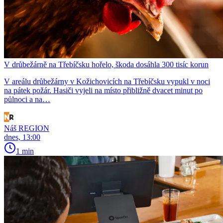
V drůbežárně na Třebíčsku hořelo, škoda dosáhla 300 tisíc korun
V areálu drůbežárny v Kožichovicích na Třebíčsku vypukl v noci
na pátek požár. Hasiči vyjeli na místo přibližně dvacet minut po
půlnoci a na…
Náš REGION
dnes, 13:00
1 min