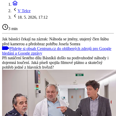
V Telce
18. 5. 2026, 17:12
3 min
Jak básníci čekají na zázrak: Náhoda se jmény, utajený člen štábu
před kamerou a předobraz pohřbu Josefa Somra
Přidejte si obsah Centrum.cz do oblíbených zdrojů pro Google
hledání a Google zprávy
Při natáčení šestého dílu Básníků došlo na podivuhodné náhody i
dojemná loučení. Jaká píseň spojila filmové plátno a skutečný
pohřeb jedné z hlavních hvězd?