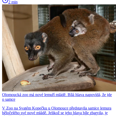
2 min
Olomoucká zoo má nové lemuří mládě. Bílá hlava napovídá, že jde
o samce
V Zoo na Svatém Kopečku u Olomouce představila samice lemura
běločelého své nové mládě. Jelikož se jeho hlava bíle zbarvila, je