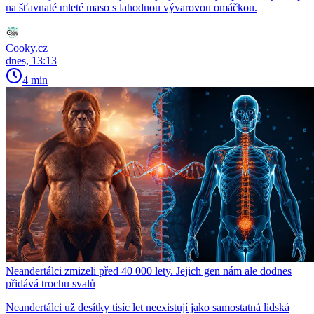
na šťavnaté mleté maso s lahodnou vývarovou omáčkou.
Cooky.cz
dnes, 13:13
4 min
Neandertálci zmizeli před 40 000 lety. Jejich gen nám ale dodnes
přidává trochu svalů
Neandertálci už desítky tisíc let neexistují jako samostatná lidská