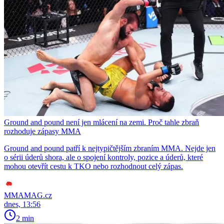
Ground and pound není jen mlácení na zemi. Proč tahle zbraň
rozhoduje zápasy MMA
Ground and pound patří k nejtypičtějším zbraním MMA. Nejde jen
o sérii úderů shora, ale o spojení kontroly, pozice a úderů, které
mohou otevřít cestu k TKO nebo rozhodnout celý zápas.
MMAMAG.cz
dnes, 13:56
2 min