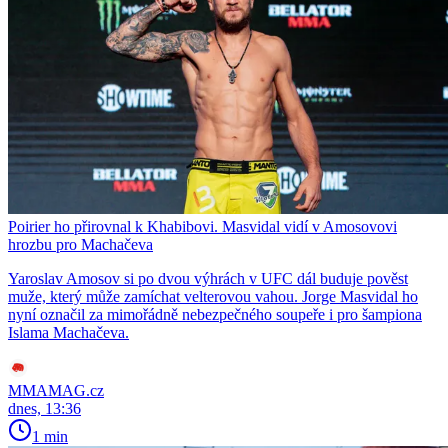
Poirier ho přirovnal k Khabibovi. Masvidal vidí v Amosovovi
hrozbu pro Machačeva
Yaroslav Amosov si po dvou výhrách v UFC dál buduje pověst
muže, který může zamíchat velterovou vahou. Jorge Masvidal ho
nyní označil za mimořádně nebezpečného soupeře i pro šampiona
Islama Machačeva.
MMAMAG.cz
dnes, 13:36
1 min