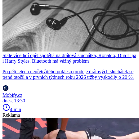
Stále více lidí opět spoléhá na drátová sluchátka, Ronaldo, Dua Lipa
i Harry Styles. Bluetooth má vážný problém
Po pěti letech nepřetržitého poklesu prodeje drátových sluchátek se
trend otočil a v prvních týdnech roku 2026 tržby vyskočily o 20 %.
Mobify.cz
dnes, 13:30
4 min
Reklama