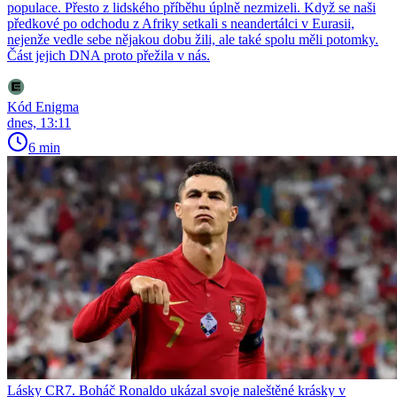
populace. Přesto z lidského příběhu úplně nezmizeli. Když se naši
předkové po odchodu z Afriky setkali s neandertálci v Eurasii,
nejenže vedle sebe nějakou dobu žili, ale také spolu měli potomky.
Část jejich DNA proto přežila v nás.
Kód Enigma
dnes, 13:11
6 min
Lásky CR7. Boháč Ronaldo ukázal svoje naleštěné krásky v