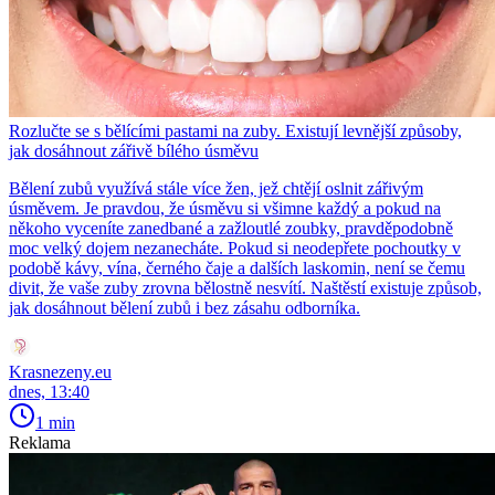
Rozlučte se s bělícími pastami na zuby. Existují levnější způsoby,
jak dosáhnout zářivě bílého úsměvu
Bělení zubů využívá stále více žen, jež chtějí oslnit zářivým
úsměvem. Je pravdou, že úsměvu si všimne každý a pokud na
někoho vyceníte zanedbané a zažloutlé zoubky, pravděpodobně
moc velký dojem nezanecháte. Pokud si neodepřete pochoutky v
podobě kávy, vína, černého čaje a dalších laskomin, není se čemu
divit, že vaše zuby zrovna bělostně nesvítí. Naštěstí existuje způsob,
jak dosáhnout bělení zubů i bez zásahu odborníka.
Krasnezeny.eu
dnes, 13:40
1 min
Reklama