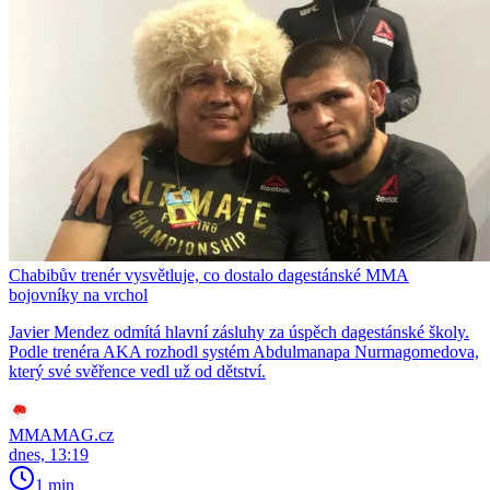
Chabibův trenér vysvětluje, co dostalo dagestánské MMA
bojovníky na vrchol
Javier Mendez odmítá hlavní zásluhy za úspěch dagestánské školy.
Podle trenéra AKA rozhodl systém Abdulmanapa Nurmagomedova,
který své svěřence vedl už od dětství.
MMAMAG.cz
dnes, 13:19
1 min