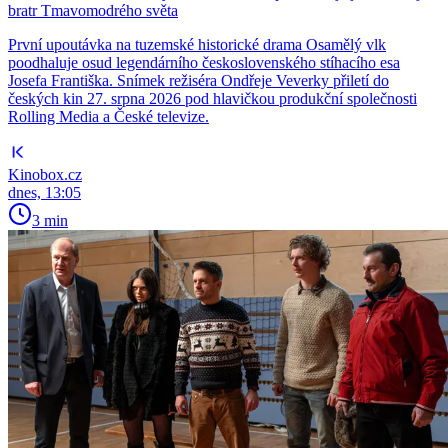
bratr Tmavomodrého světa
První upoutávka na tuzemské historické drama Osamělý vlk
poodhaluje osud legendárního československého stíhacího esa
Josefa Františka. Snímek režiséra Ondřeje Veverky přiletí do
českých kin 27. srpna 2026 pod hlavičkou produkční společnosti
Rolling Media a České televize.
Kinobox.cz
dnes, 13:05
3 min