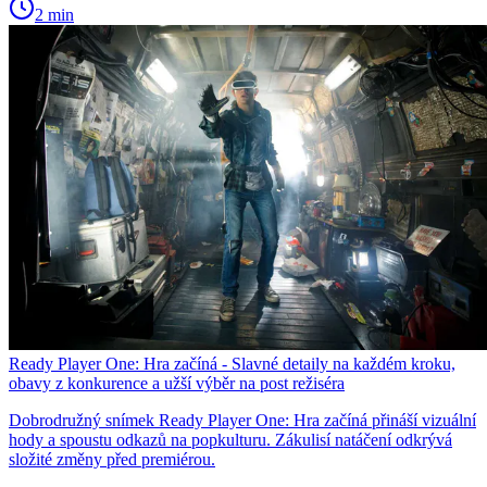
2 min
Ready Player One: Hra začíná - Slavné detaily na každém kroku,
obavy z konkurence a užší výběr na post režiséra
Dobrodružný snímek Ready Player One: Hra začíná přináší vizuální
hody a spoustu odkazů na popkulturu. Zákulisí natáčení odkrývá
složité změny před premiérou.