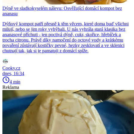
Dýně ve sladkokyselém nálevu: Osvěžující domácí kompot bez
ananasu
Dýňový kompot patří přesně k těm věcem, které doma buď všichni
milují, nebo se jim roky vyhýbali. U nás vyhrála stará klasika bez
ananasové příchuti - jen poctivá dýně, cukr, skořice, hřebíček a
trocha citronu. Právě díky namočení do octové vody a krátkému
povaření zůstávají kostičky pevné, hezky zesklovatí a ve sklenici
chutnají tak, jak si je pamatuji z domácí spíže.
Cooky.cz
dnes, 16:34
4 min
Reklama