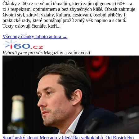
Články z i60.cz se věnují tématům, která zajímají generaci 60+ – a
to s respektem, optimismem a bez zbytečných klišé. Obsah zahrnuje
životní styl, zdraví, vztahy, kulturu, cestování, osobní příběhy i
praktické rady, které pomáhají prožít zralý věk naplno a s chutí.
Texty oslovují čtenáře, kteří...
Všechny články tohoto autora →
Vybrali jsme pro vás
Magazíny a zajímavosti
Sparťanský klenot Mercado v hledáčku velkoklubů. Od Rosického