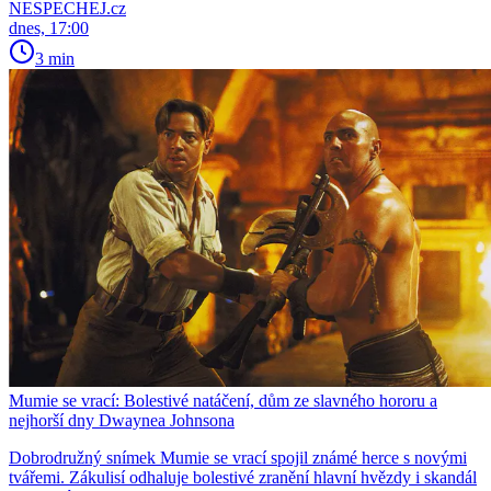
NESPECHEJ.cz
dnes, 17:00
3 min
Mumie se vrací: Bolestivé natáčení, dům ze slavného hororu a
nejhorší dny Dwaynea Johnsona
Dobrodružný snímek Mumie se vrací spojil známé herce s novými
tvářemi. Zákulisí odhaluje bolestivé zranění hlavní hvězdy i skandál