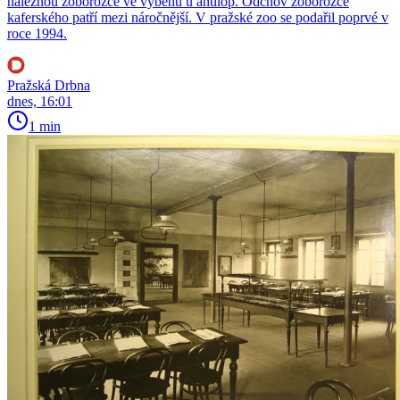
naleznou zoborožce ve výběhu u antilop. Odchov zoborožce
kaferského patří mezi náročnější. V pražské zoo se podařil poprvé v
roce 1994.
Pražská Drbna
dnes, 16:01
1 min