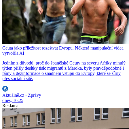
Ceuta jako příležitost rozeštvat Evropu. Některá manipulační videa
vytvořila AI
Jedním z důvodů, proč do španělské Ceuty na severu Afriky minulý
týden přišly desítky tisíc migrantů z Maroka, byly pravděpodobně i
fámy a dezinformace o snadném vstupu do Evropy, které se šířily
přes sociální sítě.
Aktuálně.cz - Zprávy
dnes, 16:25
Reklama