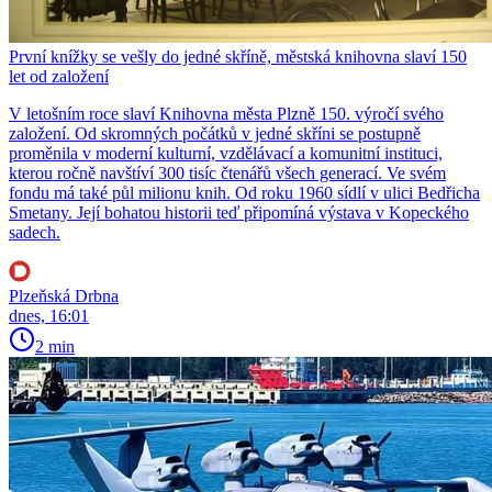
První knížky se vešly do jedné skříně, městská knihovna slaví 150
let od založení
V letošním roce slaví Knihovna města Plzně 150. výročí svého
založení. Od skromných počátků v jedné skříni se postupně
proměnila v moderní kulturní, vzdělávací a komunitní instituci,
kterou ročně navštíví 300 tisíc čtenářů všech generací. Ve svém
fondu má také půl milionu knih. Od roku 1960 sídlí v ulici Bedřicha
Smetany. Její bohatou historii teď připomíná výstava v Kopeckého
sadech.
Plzeňská Drbna
dnes, 16:01
2 min