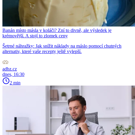
Banán místo másla v koláči? Zní to divně, ale výsledek je
krémovější. A stojí to zlomek ceny
Šetrné náhražky: Jak snížit náklady na máslo pomocí chutných
alternativ, které vaše recepty ještě vylepší.
adbz.cz
dnes, 16:30
2 min