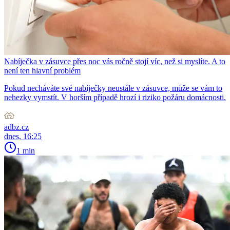
Nabíječka v zásuvce přes noc vás ročně stojí víc, než si myslíte. A to
není ten hlavní problém
Pokud necháváte své nabíječky neustále v zásuvce, může se vám to
nehezky vymstít. V horším případě hrozí i riziko požáru domácnosti.
adbz.cz
dnes, 16:25
1 min