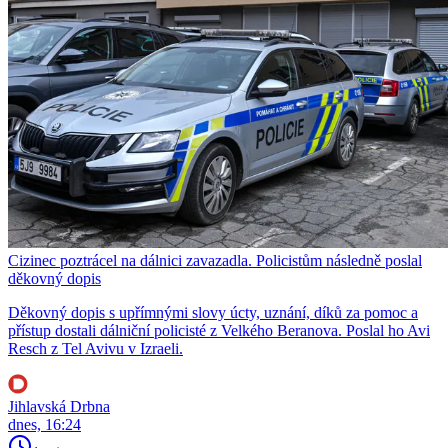
Cizinec poztrácel na dálnici zavazadla. Policistům následně poslal
děkovný dopis
Děkovný dopis s upřímnými slovy úcty, uznání, díků za pomoc a
přístup dostali dálniční policisté z Velkého Beranova. Poslal ho Avi
Resch z Tel Avivu v Izraeli.
Jihlavská Drbna
dnes, 16:24