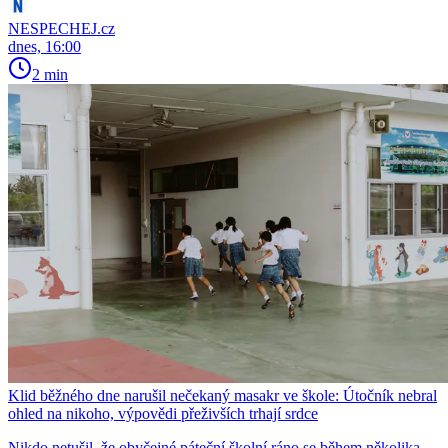
NESPECHEJ.cz
dnes, 16:00
2 min
Klid běžného dne narušil nečekaný masakr ve škole: Útočník nebral
ohled na nikoho, výpovědi přeživších trhají srdce
Nikdo netušil, že obyčejné páteční školní ráno se během několika