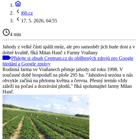
i60.cz
17. 5. 2026, 04:55
4 min
Jahody z velké části spálil mráz, ale pro samosběr jich bude dost a v
dobré kvalitě, říká Milan Hanč z Farmy Vraňany
Přidejte si obsah Centrum.cz do oblíbených zdrojů pro Google
hledání a Google zprávy
Rodinná farma ve Vraňanech pěstuje jahody od roku 1998. V
současné době hospodaří na ploše 295 ha. "Jahodová sezóna u nás
obvykle začíná na přelomu května a června. Přesný termín vždy
záleží na počasí a dozrávání plodů," říká spolumajitel farmy Milan
Hanč.