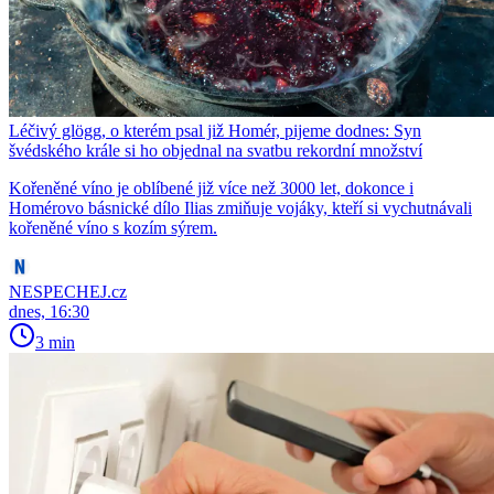
Léčivý glögg, o kterém psal již Homér, pijeme dodnes: Syn
švédského krále si ho objednal na svatbu rekordní množství
Kořeněné víno je oblíbené již více než 3000 let, dokonce i
Homérovo básnické dílo Ilias zmiňuje vojáky, kteří si vychutnávali
kořeněné víno s kozím sýrem.
NESPECHEJ.cz
dnes, 16:30
3 min