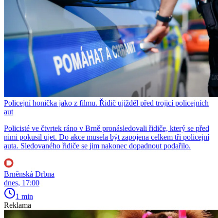
Policejní honička jako z filmu. Řidič ujížděl před trojicí policejních
aut
Policisté ve čtvrtek ráno v Brně pronásledovali řidiče, který se před
nimi pokusil ujet. Do akce musela být zapojena celkem tři policejní
auta. Sledovaného řidiče se jim nakonec dopadnout podařilo.
Brněnská Drbna
dnes, 17:00
1 min
Reklama