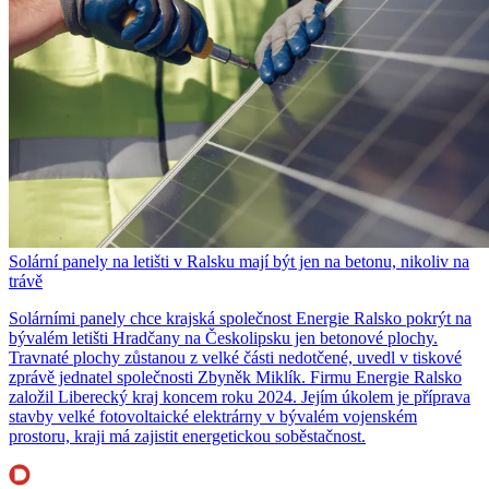
Solární panely na letišti v Ralsku mají být jen na betonu, nikoliv na
trávě
Solárními panely chce krajská společnost Energie Ralsko pokrýt na
bývalém letišti Hradčany na Českolipsku jen betonové plochy.
Travnaté plochy zůstanou z velké části nedotčené, uvedl v tiskové
zprávě jednatel společnosti Zbyněk Miklík. Firmu Energie Ralsko
založil Liberecký kraj koncem roku 2024. Jejím úkolem je příprava
stavby velké fotovoltaické elektrárny v bývalém vojenském
prostoru, kraji má zajistit energetickou soběstačnost.