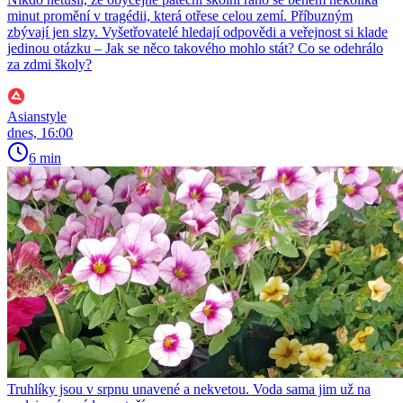
minut promění v tragédii, která otřese celou zemí. Příbuzným
zbývají jen slzy. Vyšetřovatelé hledají odpovědi a veřejnost si klade
jedinou otázku – Jak se něco takového mohlo stát? Co se odehrálo
za zdmi školy?
Asianstyle
dnes, 16:00
6 min
Truhlíky jsou v srpnu unavené a nekvetou. Voda sama jim už na