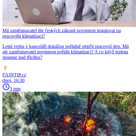
Má zaměstnavatel dle českých zákonů povinnost instalovat na
pracovišti klimatizaci?
Letní vedra v kanceláři dokážou pořádně ztrpčit pracovní den. Má
ale zaměstnavatel povinnost pořídit klimatizaci? A co když teplota
stoupne nad třicítku?
FAJNTIP.cz
dnes, 16:30
3 min