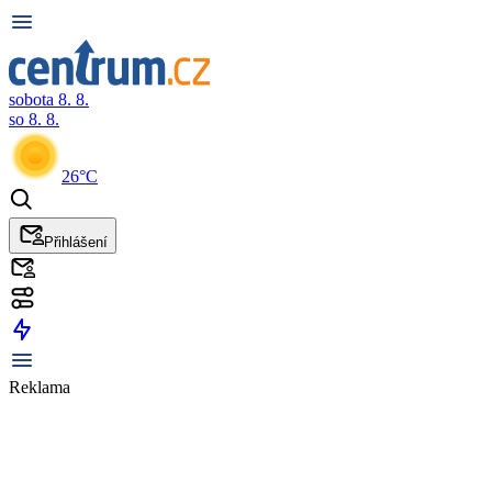
sobota 8. 8.
so 8. 8.
26°C
Přihlášení
Reklama