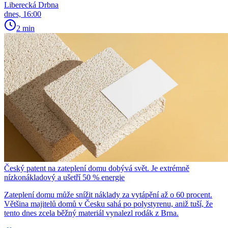
Liberecká Drbna
dnes, 16:00
2 min
Český patent na zateplení domu dobývá svět. Je extrémně
nízkonákladový a ušetří 50 % energie
Zateplení domu může snížit náklady za vytápění až o 60 procent.
Většina majitelů domů v Česku sahá po polystyrenu, aniž tuší, že
tento dnes zcela běžný materiál vynalezl rodák z Brna.