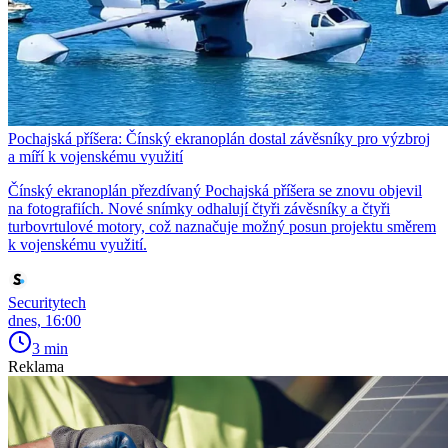
Pochajská příšera: Čínský ekranoplán dostal závěsníky pro výzbroj
a míří k vojenskému využití
Čínský ekranoplán přezdívaný Pochajská příšera se znovu objevil
na fotografiích. Nové snímky odhalují čtyři závěsníky a čtyři
turbovrtulové motory, což naznačuje možný posun projektu směrem
k vojenskému využití.
Securitytech
dnes, 16:00
3 min
Reklama