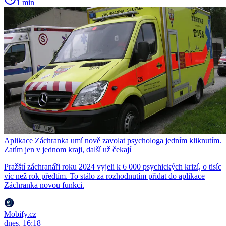
1 min
Aplikace Záchranka umí nově zavolat psychologa jedním kliknutím.
Zatím jen v jednom kraji, další už čekají
Pražští záchranáři roku 2024 vyjeli k 6 000 psychických krizí, o tisíc
víc než rok předtím. To stálo za rozhodnutím přidat do aplikace
Záchranka novou funkci.
Mobify.cz
dnes, 16:18