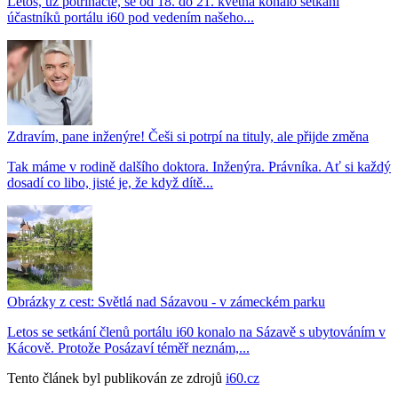
Letos, už potřinácté, se od 18. do 21. května konalo setkání
účastníků portálu i60 pod vedením našeho...
Zdravím, pane inženýre! Češi si potrpí na tituly, ale přijde změna
Tak máme v rodině dalšího doktora. Inženýra. Právníka. Ať si každý
dosadí co libo, jisté je, že když dítě...
Obrázky z cest: Světlá nad Sázavou - v zámeckém parku
Letos se setkání členů portálu i60 konalo na Sázavě s ubytováním v
Kácově. Protože Posázaví téměř neznám,...
Tento článek byl publikován ze zdrojů
i60.cz