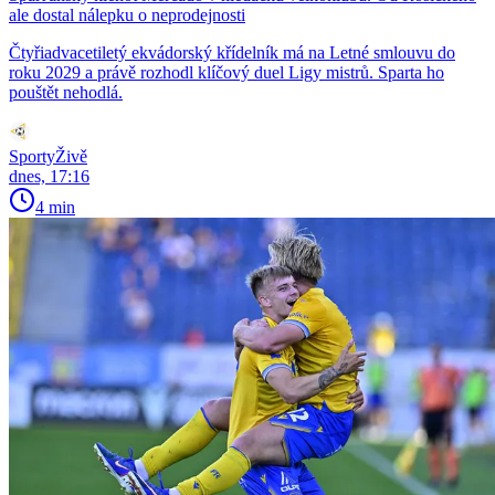
ale dostal nálepku o neprodejnosti
Čtyřiadvacetiletý ekvádorský křídelník má na Letné smlouvu do
roku 2029 a právě rozhodl klíčový duel Ligy mistrů. Sparta ho
pouštět nehodlá.
SportyŽivě
dnes, 17:16
4 min