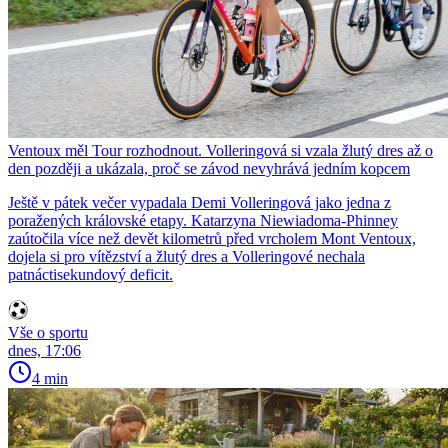
Ventoux měl Tour rozhodnout. Volleringová si vzala žlutý dres až o
den později a ukázala, proč se závod nevyhrává jedním kopcem
Ještě v pátek večer vypadala Demi Volleringová jako jedna z
poražených královské etapy. Katarzyna Niewiadoma-Phinney
zaútočila více než devět kilometrů před vrcholem Mont Ventoux,
dojela si pro vítězství a žlutý dres a Volleringové nechala
patnáctisekundový deficit.
Vše o sportu
dnes, 17:06
4 min