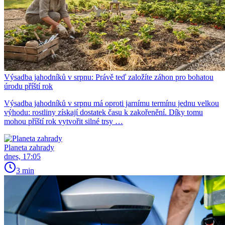
Výsadba jahodníků v srpnu: Právě teď založíte záhon pro bohatou
úrodu příští rok
Výsadba jahodníků v srpnu má oproti jarnímu termínu jednu velkou
výhodu: rostliny získají dostatek času k zakořenění. Díky tomu
mohou příští rok vytvořit silné trsy …
Planeta zahrady
dnes, 17:05
3 min