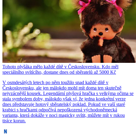
Tohoto plyšáka mělo každé dítě v Československu. Kdo měl
speciálního svítícího, dostane dnes od sběratelů až 5000 Kč
V osmdesátých letech po něm toužilo snad každé dítě v
Československu, ale jen málokdo mohl mít doma ten skutečně
nejvzácnější kousek. Legendární plyšová hračka s velkýma očima se
stala symbolem doby, málokdo však ví, že jedna konkrétní verze
dnes představuje hotový sběratelský poklad. Pokud ve vaší staré
krabici s hračkami odpočívá nepoškozená východoněmecká
varianta, která dokáže v noci magicky svítit, můžete mít v rukou
tisíce korun.