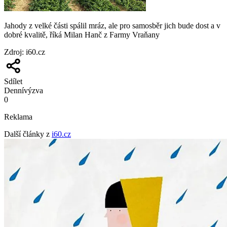
Jahody z velké části spálil mráz, ale pro samosběr jich bude dost a v
dobré kvalitě, říká Milan Hanč z Farmy Vraňany
Zdroj
:
i60.cz
Sdílet
Denní
výzva
0
Reklama
Další články z
i60.cz