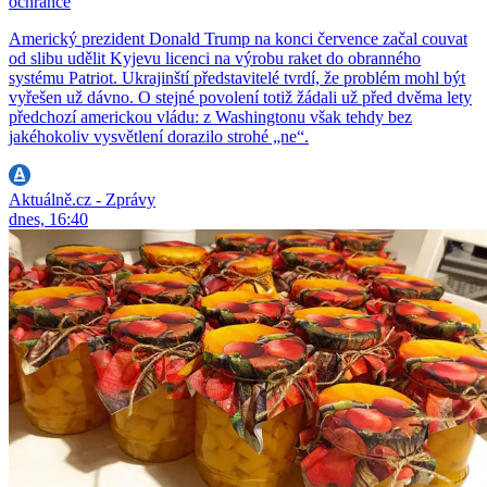
ochránce
Americký prezident Donald Trump na konci července začal couvat
od slibu udělit Kyjevu licenci na výrobu raket do obranného
systému Patriot. Ukrajinští představitelé tvrdí, že problém mohl být
vyřešen už dávno. O stejné povolení totiž žádali už před dvěma lety
předchozí americkou vládu: z Washingtonu však tehdy bez
jakéhokoliv vysvětlení dorazilo strohé „ne“.
Aktuálně.cz - Zprávy
dnes, 16:40