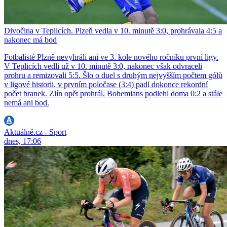
Divočina v Teplicích. Plzeň vedla v 10. minutě 3:0, prohrávala 4:5 a
nakonec má bod
Fotbalisté Plzně nevyhráli ani ve 3. kole nového ročníku první ligy.
V Teplicích vedli už v 10. minutě 3:0, nakonec však odvraceli
prohru a remizovali 5:5. Šlo o duel s druhým nejvyšším počtem gólů
v ligové historii, v prvním poločase (3:4) padl dokonce rekordní
počet branek. Zlín opět prohrál, Bohemians podlehl doma 0:2 a stále
nemá ani bod.
Aktuálně.cz - Sport
dnes, 17:06