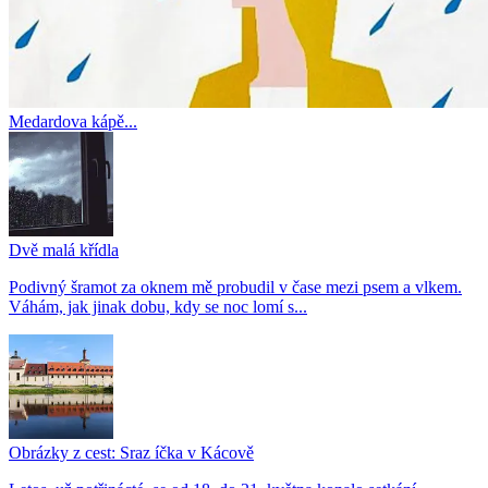
Medardova kápě...
Dvě malá křídla
Podivný šramot za oknem mě probudil v čase mezi psem a vlkem.
Váhám, jak jinak dobu, kdy se noc lomí s...
Obrázky z cest: Sraz íčka v Kácově