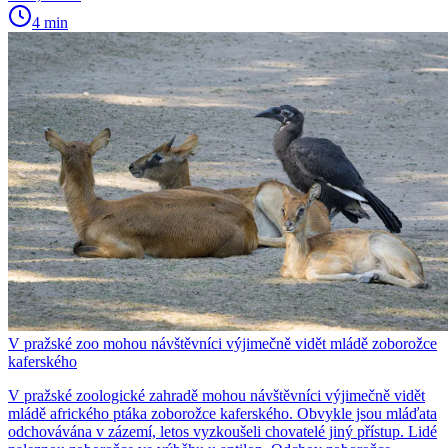
4 min
V pražské zoo mohou návštěvníci výjimečně vidět mládě zoborožce
kaferského
V pražské zoologické zahradě mohou návštěvníci výjimečně vidět
mládě afrického ptáka zoborožce kaferského. Obvykle jsou mláďata
odchovávána v zázemí, letos vyzkoušeli chovatelé jiný přístup. Lidé