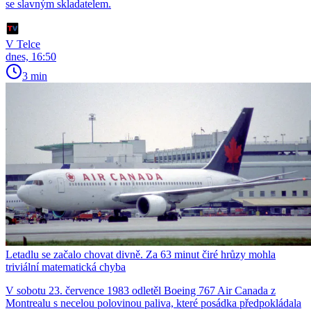
se slavným skladatelem.
V Telce
dnes, 16:50
3 min
Letadlu se začalo chovat divně. Za 63 minut čiré hrůzy mohla
triviální matematická chyba
V sobotu 23. července 1983 odletěl Boeing 767 Air Canada z
Montrealu s necelou polovinou paliva, které posádka předpokládala