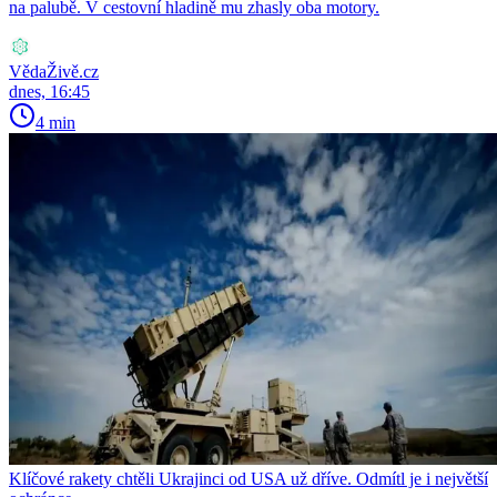
na palubě. V cestovní hladině mu zhasly oba motory.
VědaŽivě.cz
dnes, 16:45
4 min
Klíčové rakety chtěli Ukrajinci od USA už dříve. Odmítl je i největší