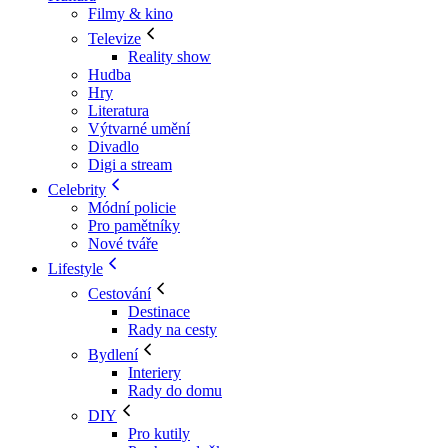
Filmy & kino
Televize
Reality show
Hudba
Hry
Literatura
Výtvarné umění
Divadlo
Digi a stream
Celebrity
Módní policie
Pro pamětníky
Nové tváře
Lifestyle
Cestování
Destinace
Rady na cesty
Bydlení
Interiery
Rady do domu
DIY
Pro kutily