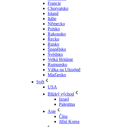
Francie
Chorvatsko
Island
Itálie
Německo
Polsko
Rakousko
Řecko
Rusko
Španělsko
Švédsko
Velká Británie
Rumunsko
Válka na Ukrajině
Maďarsko
Svět
USA
Blízký východ
Izrael
Palestina
Asie
Čína
Jižní Korea