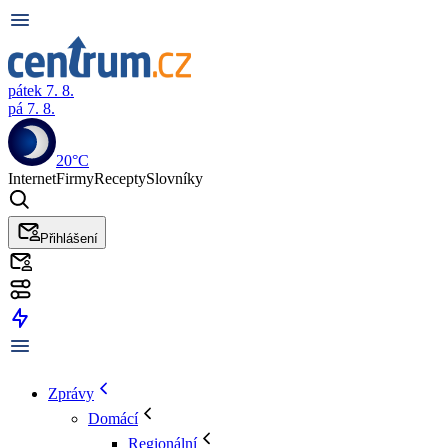
pátek 7. 8.
pá 7. 8.
20°C
Internet
Firmy
Recepty
Slovníky
Přihlášení
Zprávy
Domácí
Regionální