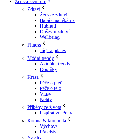
Ženské centrum
Zdraví
Ženské zdraví
Babiččina lékárna
Hubnutí
Duševní zdraví
Wellbeing
Fitness
Jóga a pilates
Módní trendy
Aktuální trendy
Doplňky
Krása
Péče o pleť
Péče o tělo
Vlasy
Nehty
Příběhy ze života
Inspirativní ženy
Rodina & komunita
Výchova
Přátelství
Vztahy