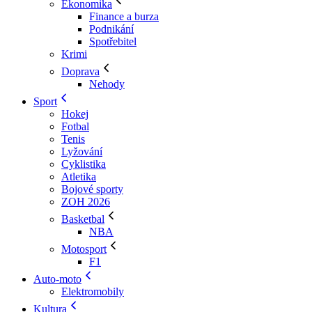
Ekonomika
Finance a burza
Podnikání
Spotřebitel
Krimi
Doprava
Nehody
Sport
Hokej
Fotbal
Tenis
Lyžování
Cyklistika
Atletika
Bojové sporty
ZOH 2026
Basketbal
NBA
Motosport
F1
Auto-moto
Elektromobily
Kultura