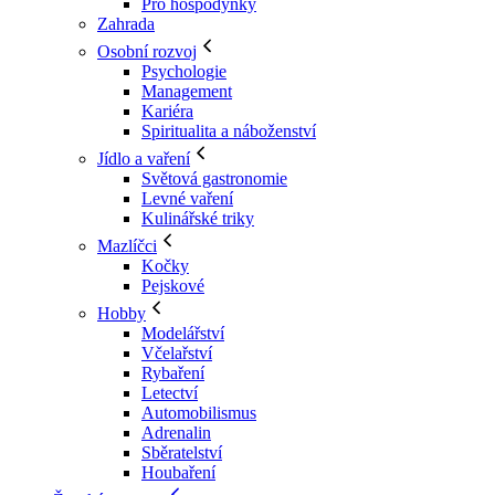
Pro hospodyňky
Zahrada
Osobní rozvoj
Psychologie
Management
Kariéra
Spiritualita a náboženství
Jídlo a vaření
Světová gastronomie
Levné vaření
Kulinářské triky
Mazlíčci
Kočky
Pejskové
Hobby
Modelářství
Včelařství
Rybaření
Letectví
Automobilismus
Adrenalin
Sběratelství
Houbaření