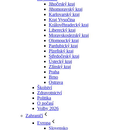
Jihočeský kraj
Jihomoravský kraj
Karlovarský kraj
Kraj Vysočina
Králověhradecký kraj
Liberecký kraj
Moravskoslezský kraj
Olomoucký kraj
Pardubický kraj
Plzeňský kraj
Středočeský kraj
Ústecký kraj
Zlínský kraj
Praha
Brno
Ostrava
Školství
Zdravotnictví
Politika
O počasí
Volby 2026
Zahraničí
Evropa
Slovensko