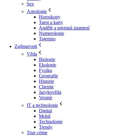
Sex
Astrologie
Horoskopy
Tarot a karty
Andělé a tajemná znamení
Numerologie
Tajemno
Zajímavosti
Věda
Biologie
Ekologie
Fyzika
Geografie
Historie
Chemie
Jazykověda
Vesmír
IT a technologie
Digital
Mobil
Technologie
Trendy
True crime