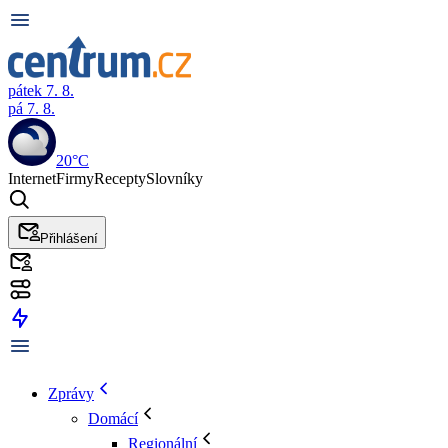
pátek 7. 8.
pá 7. 8.
20°C
Internet
Firmy
Recepty
Slovníky
Přihlášení
Zprávy
Domácí
Regionální