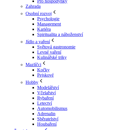
Pro hospodyňky
Zahrada
Osobní rozvoj
Psychologie
Management
Kariéra
Spiritualita a náboženství
Jídlo a vaření
Světová gastronomie
Levné vaření
Kulinářské triky
Mazlíčci
Kočky
Pejskové
Hobby
Modelářství
Včelařství
Rybaření
Letectví
Automobilismus
Adrenalin
Sběratelství
Houbaření