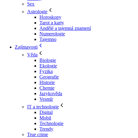
Sex
Astrologie
Horoskopy
Tarot a karty
Andělé a tajemná znamení
Numerologie
Tajemno
Zajímavosti
Věda
Biologie
Ekologie
Fyzika
Geografie
Historie
Chemie
Jazykověda
Vesmír
IT a technologie
Digital
Mobil
Technologie
Trendy
True crime