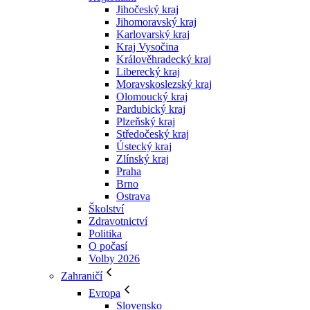
Jihočeský kraj
Jihomoravský kraj
Karlovarský kraj
Kraj Vysočina
Králověhradecký kraj
Liberecký kraj
Moravskoslezský kraj
Olomoucký kraj
Pardubický kraj
Plzeňský kraj
Středočeský kraj
Ústecký kraj
Zlínský kraj
Praha
Brno
Ostrava
Školství
Zdravotnictví
Politika
O počasí
Volby 2026
Zahraničí
Evropa
Slovensko