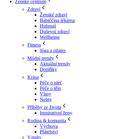
Ženské centrum
Zdraví
Ženské zdraví
Babiččina lékárna
Hubnutí
Duševní zdraví
Wellbeing
Fitness
Jóga a pilates
Módní trendy
Aktuální trendy
Doplňky
Krása
Péče o pleť
Péče o tělo
Vlasy
Nehty
Příběhy ze života
Inspirativní ženy
Rodina & komunita
Výchova
Přátelství
Vztahy