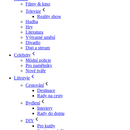
Filmy & kino
Televize
Reality show
Hudba
Hry
Literatura
Výtvarné umění
Divadlo
Digi a stream
Celebrity
Módní policie
Pro pamětníky
Nové tváře
Lifestyle
Cestování
Destinace
Rady na cesty
Bydlení
Interiery
Rady do domu
DIY
Pro kutily