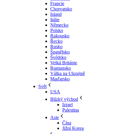
Francie
Chorvatsko
Island
Itálie
Německo
Polsko
Rakousko
Řecko
Rusko
Španělsko
Švédsko
Velká Británie
Rumunsko
Válka na Ukrajině
Maďarsko
Svět
USA
Blízký východ
Izrael
Palestina
Asie
Čína
Jižní Korea