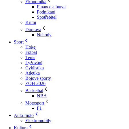
Ekonomika
Finance a burza
Podnikání
Spotřebitel
Krimi
Doprava
Nehody
Sport
Hokej
Fotbal
Tenis
Lyžování
Cyklistika
Atletika
Bojové sporty
ZOH 2026
Basketbal
NBA
Motosport
F1
Auto-moto
Elektromobily
Kultura