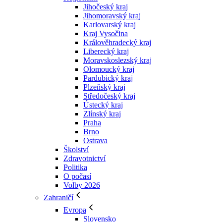
Jihočeský kraj
Jihomoravský kraj
Karlovarský kraj
Kraj Vysočina
Králověhradecký kraj
Liberecký kraj
Moravskoslezský kraj
Olomoucký kraj
Pardubický kraj
Plzeňský kraj
Středočeský kraj
Ústecký kraj
Zlínský kraj
Praha
Brno
Ostrava
Školství
Zdravotnictví
Politika
O počasí
Volby 2026
Zahraničí
Evropa
Slovensko