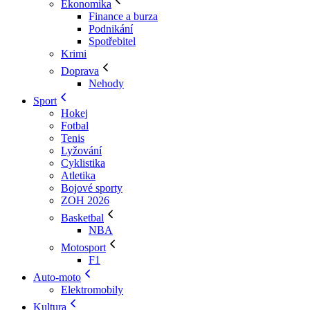
Ekonomika
Finance a burza
Podnikání
Spotřebitel
Krimi
Doprava
Nehody
Sport
Hokej
Fotbal
Tenis
Lyžování
Cyklistika
Atletika
Bojové sporty
ZOH 2026
Basketbal
NBA
Motosport
F1
Auto-moto
Elektromobily
Kultura