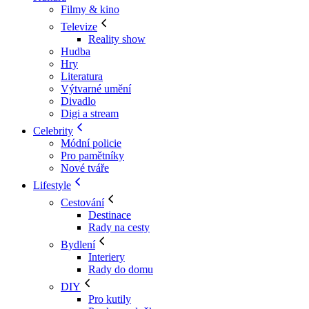
Filmy & kino
Televize
Reality show
Hudba
Hry
Literatura
Výtvarné umění
Divadlo
Digi a stream
Celebrity
Módní policie
Pro pamětníky
Nové tváře
Lifestyle
Cestování
Destinace
Rady na cesty
Bydlení
Interiery
Rady do domu
DIY
Pro kutily