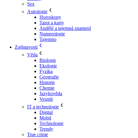
Sex
Astrologie
Horoskopy
Tarot a karty
Andělé a tajemná znamení
Numerologie
Tajemno
Zajímavosti
Věda
Biologie
Ekologie
Fyzika
Geografie
Historie
Chemie
Jazykověda
Vesmír
IT a technologie
Digital
Mobil
Technologie
Trendy
True crime