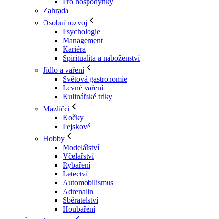
Pro hospodyňky
Zahrada
Osobní rozvoj
Psychologie
Management
Kariéra
Spiritualita a náboženství
Jídlo a vaření
Světová gastronomie
Levné vaření
Kulinářské triky
Mazlíčci
Kočky
Pejskové
Hobby
Modelářství
Včelařství
Rybaření
Letectví
Automobilismus
Adrenalin
Sběratelství
Houbaření