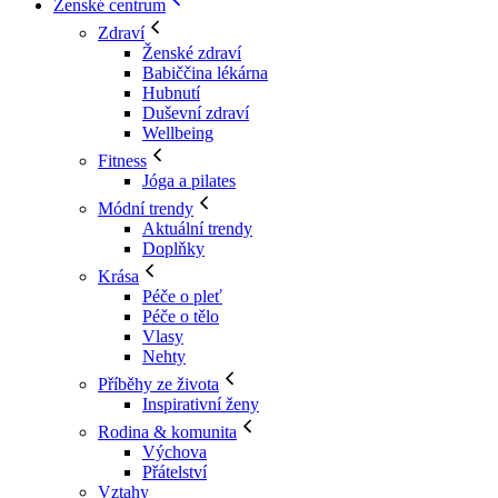
Ženské centrum
Zdraví
Ženské zdraví
Babiččina lékárna
Hubnutí
Duševní zdraví
Wellbeing
Fitness
Jóga a pilates
Módní trendy
Aktuální trendy
Doplňky
Krása
Péče o pleť
Péče o tělo
Vlasy
Nehty
Příběhy ze života
Inspirativní ženy
Rodina & komunita
Výchova
Přátelství
Vztahy