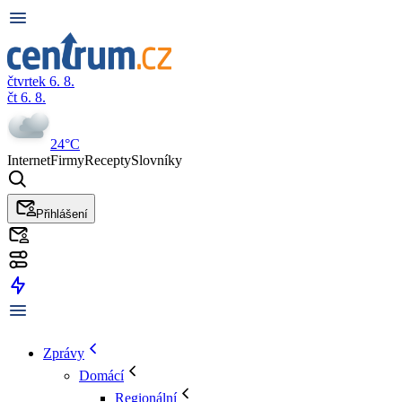
čtvrtek 6. 8.
čt 6. 8.
24°C
Internet
Firmy
Recepty
Slovníky
Přihlášení
Zprávy
Domácí
Regionální