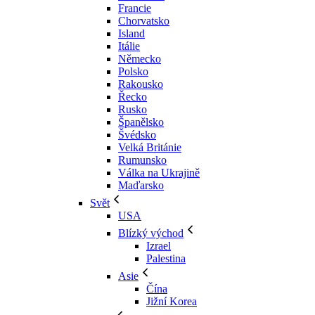
Francie
Chorvatsko
Island
Itálie
Německo
Polsko
Rakousko
Řecko
Rusko
Španělsko
Švédsko
Velká Británie
Rumunsko
Válka na Ukrajině
Maďarsko
Svět
USA
Blízký východ
Izrael
Palestina
Asie
Čína
Jižní Korea