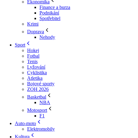
Ekonomika
Finance a burza
Podnikání
Spotřebitel
Krimi
Doprava
Nehody
Sport
Hokej
Fotbal
Tenis
Lyžování
Cyklistika
Atletika
Bojové sporty
ZOH 2026
Basketbal
NBA
Motosport
F1
Auto-moto
Elektromobily
Kultura