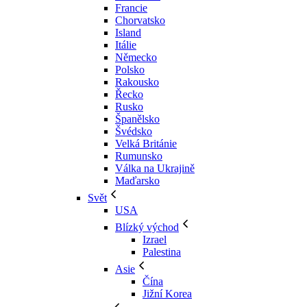
Francie
Chorvatsko
Island
Itálie
Německo
Polsko
Rakousko
Řecko
Rusko
Španělsko
Švédsko
Velká Británie
Rumunsko
Válka na Ukrajině
Maďarsko
Svět
USA
Blízký východ
Izrael
Palestina
Asie
Čína
Jižní Korea