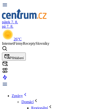
pátek 7. 8.
pá 7. 8.
26°C
Internet
Firmy
Recepty
Slovníky
Přihlášení
Zprávy
Domácí
Regionální