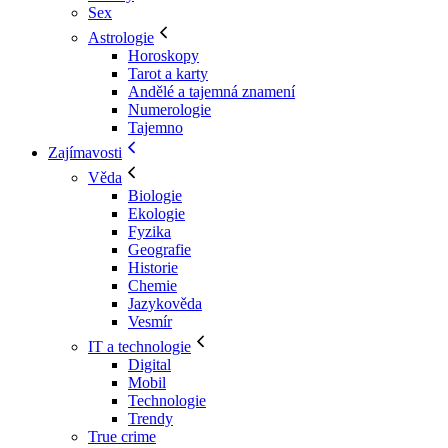
Sex
Astrologie
Horoskopy
Tarot a karty
Andělé a tajemná znamení
Numerologie
Tajemno
Zajímavosti
Věda
Biologie
Ekologie
Fyzika
Geografie
Historie
Chemie
Jazykověda
Vesmír
IT a technologie
Digital
Mobil
Technologie
Trendy
True crime