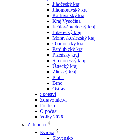
Jihočeský kraj
Jihomoravský kraj
Karlovarský kraj
Kraj Vysočina
Králověhradecký kraj
Liberecký kraj
Moravskoslezský kraj
Olomoucký kraj
Pardubický kraj
Plzeňský kraj
Středočeský kraj
Ústecký kraj
Zlínský kraj
Praha
Brno
Ostrava
Školství
Zdravotnictví
Politika
O počasí
Volby 2026
Zahraničí
Evropa
Slovensko