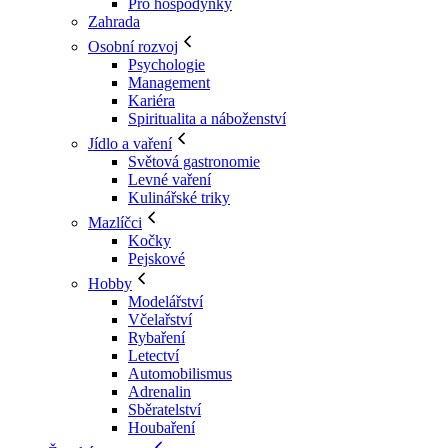
Pro hospodyňky
Zahrada
Osobní rozvoj
Psychologie
Management
Kariéra
Spiritualita a náboženství
Jídlo a vaření
Světová gastronomie
Levné vaření
Kulinářské triky
Mazlíčci
Kočky
Pejskové
Hobby
Modelářství
Včelařství
Rybaření
Letectví
Automobilismus
Adrenalin
Sběratelství
Houbaření