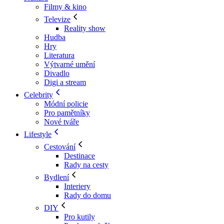
Filmy & kino
Televize
Reality show
Hudba
Hry
Literatura
Výtvarné umění
Divadlo
Digi a stream
Celebrity
Módní policie
Pro pamětníky
Nové tváře
Lifestyle
Cestování
Destinace
Rady na cesty
Bydlení
Interiery
Rady do domu
DIY
Pro kutily