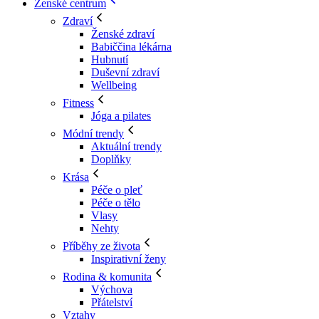
Ženské centrum
Zdraví
Ženské zdraví
Babiččina lékárna
Hubnutí
Duševní zdraví
Wellbeing
Fitness
Jóga a pilates
Módní trendy
Aktuální trendy
Doplňky
Krása
Péče o pleť
Péče o tělo
Vlasy
Nehty
Příběhy ze života
Inspirativní ženy
Rodina & komunita
Výchova
Přátelství
Vztahy