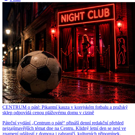
CENTRUM o páté: Pikantní kauza v korejském fotbalu a pražský
sklep odpovídá cenou plážovému domu v cizině
Páteční vydání „Centrum o páté“ přináší denní redakční přehled
nejzajímavějších témat dne na Centru. Klidný letní den se nesl ve
znamení událostí z domova i zahraničí, kulturních připomínek,