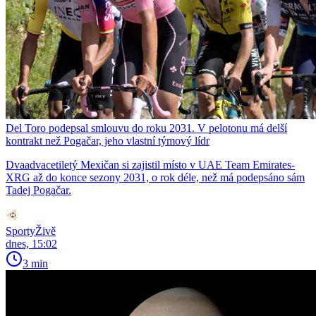
Del Toro podepsal smlouvu do roku 2031. V pelotonu má delší
kontrakt než Pogačar, jeho vlastní týmový lídr
Dvaadvacetiletý Mexičan si zajistil místo v UAE Team Emirates-
XRG až do konce sezony 2031, o rok déle, než má podepsáno sám
Tadej Pogačar.
SportyŽivě
dnes, 15:02
3 min