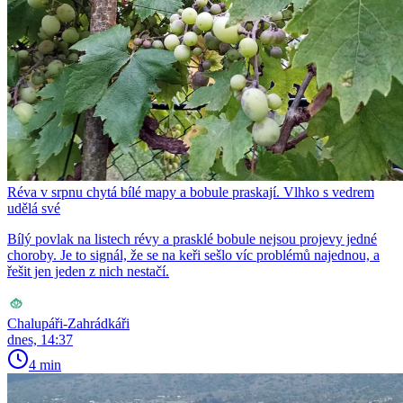
Réva v srpnu chytá bílé mapy a bobule praskají. Vlhko s vedrem
udělá své
Bílý povlak na listech révy a prasklé bobule nejsou projevy jedné
choroby. Je to signál, že se na keři sešlo víc problémů najednou, a
řešit jen jeden z nich nestačí.
Chalupáři-Zahrádkáři
dnes, 14:37
4 min