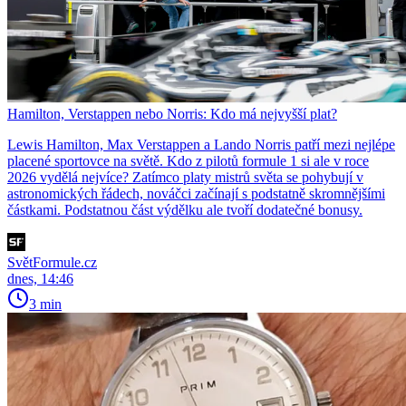
Hamilton, Verstappen nebo Norris: Kdo má nejvyšší plat?
Lewis Hamilton, Max Verstappen a Lando Norris patří mezi nejlépe
placené sportovce na světě. Kdo z pilotů formule 1 si ale v roce
2026 vydělá nejvíce? Zatímco platy mistrů světa se pohybují v
astronomických řádech, nováčci začínají s podstatně skromnějšími
částkami. Podstatnou část výdělku ale tvoří dodatečné bonusy.
SvětFormule.cz
dnes, 14:46
3 min