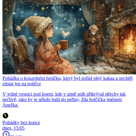
Pohádka o kouzelném hrníčku, který byl pořád plný kakaa a nechtěl
zůstat jen na poličce
V jedné vesnici pod lesem, kde v zimě sníh přikrýval střechy tak
pečlivě, jako by je někdo balil do peřiny, žila holčička jménem
Anežka.
Pohádky bez konce
dnes, 15:05