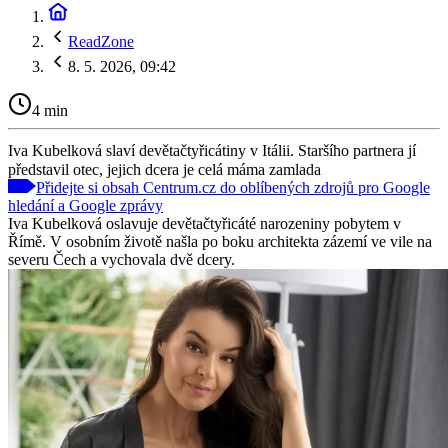
ReadZone
8. 5. 2026, 09:42
4 min
Iva Kubelková slaví devětačtyřicátiny v Itálii. Staršího partnera jí
představil otec, jejich dcera je celá máma zamlada
Přidejte si obsah Centrum.cz do oblíbených zdrojů pro Google
hledání a Google zprávy
Iva Kubelková oslavuje devětačtyřicáté narozeniny pobytem v
Římě. V osobním životě našla po boku architekta zázemí ve vile na
severu Čech a vychovala dvě dcery.