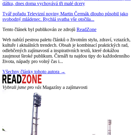
dálku, dnes doma vychovává tři malé dcery
Tvář pořadu Televizní noviny Martin Čermák dlouho působil jako
svobodný mládenec. Rychlá svatba vše otočila...
Tento článek byl publikován ze zdrojů
ReadZone
Web nabízí pestrou paletu článků o životním stylu, zdraví, vztazích,
kultuře i aktuálních trendech. Obsah je kombinací praktických rad,
odlehčených zajímavostí a inspirativních textů, které dokážou
zaujmout široké publikum. Čtenáři tu najdou tipy do každodenního
života, nápady pro volný čas i...
Všechny články tohoto autora →
Vybrali jsme pro vás
Magazíny a zajímavosti