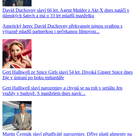
David Duchovny slaví 66 let. Agent Mulder z Akt X dnes natáčí v
dámských šatech a má o 33 let mladší manželku
Americký herec David Duchovny překvapuje tajnou svatbou s
výrazně mladší partnerkou i nečekanou filmovou...
Geri Halliwell ze Spice Girls slaví 54 let. Divoká Ginger Spice dnes
žije v ústraní po boku miliardáře
Geri Halliwell slaví narozeniny a chystá se na roli v seriálu Jen
vraždy v budově. S manželem dnes navíc...
Martin Čermák slaví pětatřicáté narozeniny. Dříve platil alimenty na