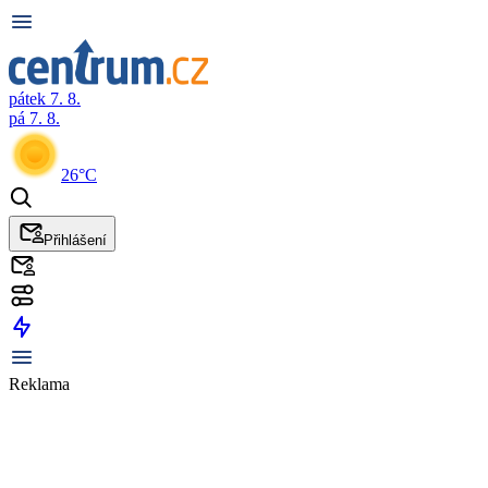
pátek 7. 8.
pá 7. 8.
26°C
Přihlášení
Reklama