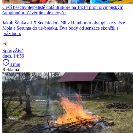
Čeští beachvolejbalisté dotáhli skóre na 14:14 proti olympijským
šampionům. Závěr jim ale nevyšel
Jakub Šépka a Jiří Sedlák dotlačili v Hamburku olympijské vítěze
Mola a Søruma do tie-breaku. Dva body od senzace skončili s
prázdnou.
SportyŽivě
dnes, 14:56
3 min
Reklama