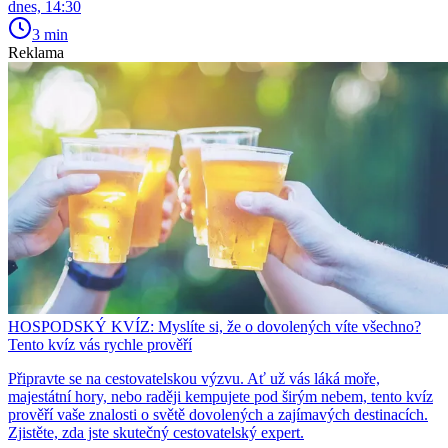
dnes, 14:30
3 min
Reklama
HOSPODSKÝ KVÍZ: Myslíte si, že o dovolených víte všechno?
Tento kvíz vás rychle prověří
Připravte se na cestovatelskou výzvu. Ať už vás láká moře,
majestátní hory, nebo raději kempujete pod širým nebem, tento kvíz
prověří vaše znalosti o světě dovolených a zajímavých destinacích.
Zjistěte, zda jste skutečný cestovatelský expert.