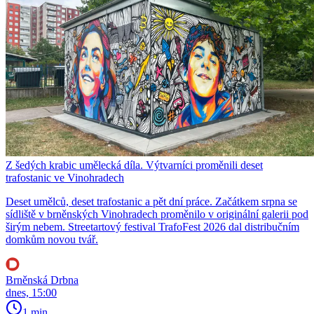
Z šedých krabic umělecká díla. Výtvarníci proměnili deset
trafostanic ve Vinohradech
Deset umělců, deset trafostanic a pět dní práce. Začátkem srpna se
sídliště v brněnských Vinohradech proměnilo v originální galerii pod
širým nebem. Streetartový festival TrafoFest 2026 dal distribučním
domkům novou tvář.
Brněnská Drbna
dnes, 15:00
1 min