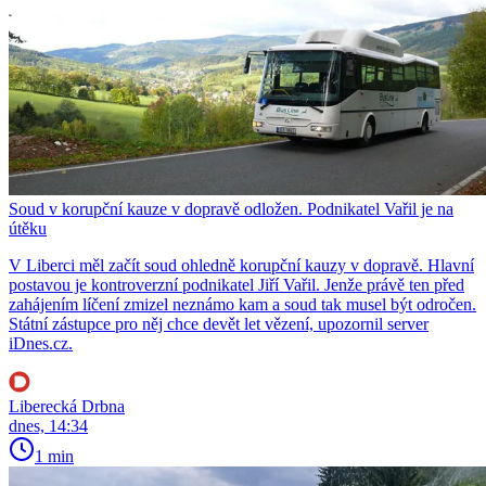
Soud v korupční kauze v dopravě odložen. Podnikatel Vařil je na
útěku
V Liberci měl začít soud ohledně korupční kauzy v dopravě. Hlavní
postavou je kontroverzní podnikatel Jiří Vařil. Jenže právě ten před
zahájením líčení zmizel neznámo kam a soud tak musel být odročen.
Státní zástupce pro něj chce devět let vězení, upozornil server
iDnes.cz.
Liberecká Drbna
dnes, 14:34
1 min