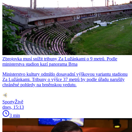
Zbrojovka musí snížit tribuny Za Lužánkami o 9 metrů. Podle
ministerstva stadion kazí panorama Brna
Ministerstvo kultury odmítlo dosavadní výškovou variantu stadionu
Za Lužánkami. Tribuny o výšce 37 metrů by podle úřadu narušily
chráněné pohledy na brněnskou vedutu.
SportyŽivě
dnes, 15:13
3 min