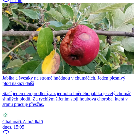
11 min
Jablka a švestky na stromě hnědnou v chumáčích. Jeden plesnivý
plod nakazí další
Stačí jeden den prodlení, a z jednoho hnědého jablka je celý chumáč
shnilých plodů. Za rychlým šířením stojí houbová choroba, která v
srpnu pracuje přesčas.
Chalupáři-Zahrádkáři
dnes, 15:05