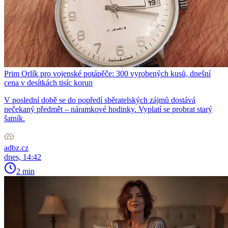
Prim Orlík pro vojenské potápěče: 300 vyrobených kusů, dnešní
cena v desítkách tisíc korun
V poslední době se do popředí sběratelských zájmů dostává
nečekaný předmět – náramkové hodinky. Vyplatí se probrat starý
šatník.
adbz.cz
dnes, 14:42
2 min