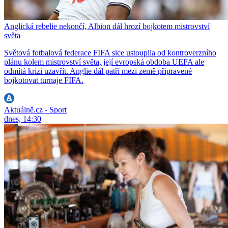
Anglická rebelie nekončí, Albion dál hrozí bojkotem mistrovství
světa
Světová fotbalová federace FIFA sice ustoupila od kontroverzního
plánu kolem mistrovství světa, její evropská obdoba UEFA ale
odmítá krizi uzavřít. Anglie dál patří mezi země připravené
bojkotovat turnaje FIFA.
Aktuálně.cz - Sport
dnes, 14:30