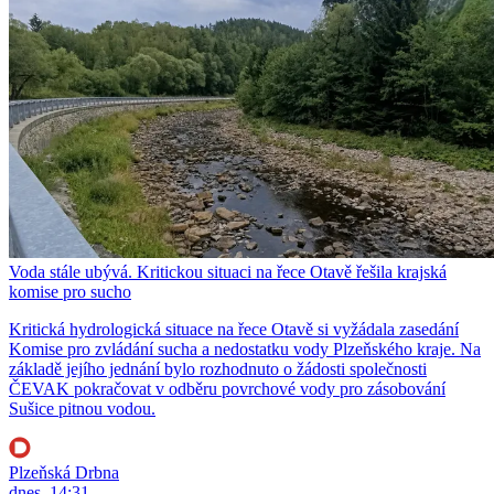
Voda stále ubývá. Kritickou situaci na řece Otavě řešila krajská
komise pro sucho
Kritická hydrologická situace na řece Otavě si vyžádala zasedání
Komise pro zvládání sucha a nedostatku vody Plzeňského kraje. Na
základě jejího jednání bylo rozhodnuto o žádosti společnosti
ČEVAK pokračovat v odběru povrchové vody pro zásobování
Sušice pitnou vodou.
Plzeňská Drbna
dnes, 14:31