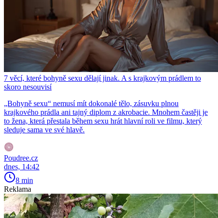
7 věcí, které bohyně sexu dělají jinak. A s krajkovým prádlem to
skoro nesouvisí
„Bohyně sexu“ nemusí mít dokonalé tělo, zásuvku plnou
krajkového prádla ani tajný diplom z akrobacie. Mnohem častěji je
to žena, která přestala během sexu hrát hlavní roli ve filmu, který
sleduje sama ve své hlavě.
Poudree.cz
dnes, 14:42
8 min
Reklama