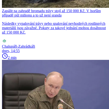
Zapálit na zahradě hromadu trávy stojí až 150 000 Kč. V horším
případě půl milionu a to už není sranda
Následky vypalování trávy nebo spalování nevhodných rostlinných
materiálů jsou závažné. Pokuty za takové jednání mohou dosáhnout
až 150 000 Kč.
Chalupáři-Zahrádkáři
dnes, 14:55
2 min