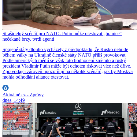
Strašidelný scénář pro NATO. Putin může otestovat „hranice“
nečekaně brzy, tvrdí agenti
Spojené státy dlouho vycházely z předpokladu, že Rusko nebude
během války na Ukrajině členské státy NATO příliš provokovat.
Podle amerických médií se však toto hodnocení změnilo a ruský
prezident Vladimir Putin může být ochoten riskovat více než dříve.
Zpravodajci zároveň upozorňují na několik scénářů, jak by Moskva
mohla odhodlání aliance otestovat.
Aktuálně.cz - Zprávy
dnes, 14:49