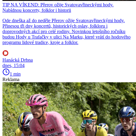
TIP NA VÍKEND: Přerov ožije Svatovavřineckými hody.
Nabídnou koncerty, folklor i historii
Ode dneška až do neděle Přerov ožije Svatovavřineckými hody.
Přinesou tři dny koncertů, historických oslav, folkloru i
doprovodných akcí pro celé rodiny. Novinkou letošního ročníku
budou Hody u Trafačky v ulici Na Marku, které vrátí do hodového
programu lidové tradice, kroje a folklor.
Hanácká Drbna
dnes, 15:04
1 min
Reklama