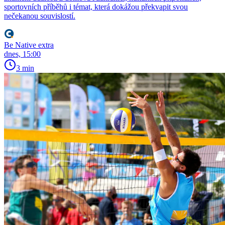
sportovních příběhů i témat, která dokážou překvapit svou
nečekanou souvislostí.
Be Native extra
dnes, 15:00
3 min