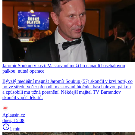
Jaromír Soukup v krvi: Maskovaní muži ho napadli basebalovou
pálkou, nutná operace
Bývalý mediální magnát Jaromír Soukup (57) skončil v krvi poté, co
ho ve středu večer přepadli maskovaní útočníci basebalovou pálkou
a způsobili mu tržná poranění. Někdejší majitel TV Barrandov
skončil v péči lékařů.
Aplausin.cz
dnes, 15:08
1 min