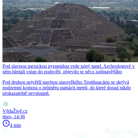
Pod slavnou mexickou pyramidou vede tajný tunel. Archeologové v
něm hledali vstup do podsvětí, objevilo se něco zajímavějšího
Pod druhou největší stavbou starověkého Teotihuacánu se skrývá
podzemní komora o průměru patnácti metrů, do které dosud nikdo
prokazatelně nevstoupil.
VědaŽivě.cz
dnes, 14:36
4 min