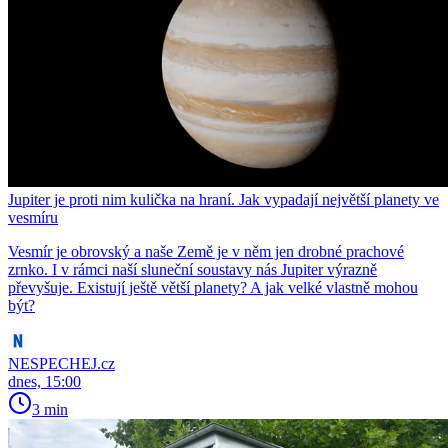
Jupiter je proti nim kulička na hraní. Jak vypadají největší planety ve
vesmíru
Vesmír je obrovský a naše Země je v něm jen drobné prachové
zrnko. I v rámci naší sluneční soustavy nás Jupiter výrazně
převyšuje. Existují ještě větší planety? A jak velké vlastně mohou
být?
NESPECHEJ.cz
dnes, 15:00
3 min