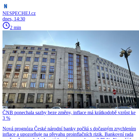
NESPECHEJ.cz
dnes, 14:30
2 min
ČNB ponechala sazby beze změny, inflace má krátkodobě vzrůst ke
3 %
Nová prognóza České národní banky počítá s dočasným zrychlením
inflace a upozorňuje na převahu proinflačních rizik. Bankovní rada