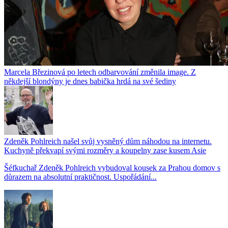
Marcela Březinová po letech odbarvování změnila image. Z
někdejší blondýny je dnes babička hrdá na své šediny
Zdeněk Pohlreich našel svůj vysněný dům náhodou na internetu.
Kuchyně překvapí svými rozměry a koupelny zase kusem Asie
Šéfkuchař Zdeněk Pohlreich vybudoval kousek za Prahou domov s
důrazem na absolutní praktičnost. Uspořádání...