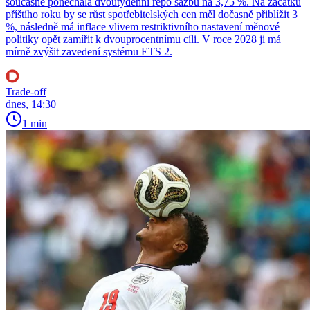
současně ponechala dvoutýdenní repo sazbu na 3,75 %. Na začátku
příštího roku by se růst spotřebitelských cen měl dočasně přiblížit 3
%, následně má inflace vlivem restriktivního nastavení měnové
politiky opět zamířit k dvouprocentnímu cíli. V roce 2028 ji má
mírně zvýšit zavedení systému ETS 2.
Trade-off
dnes, 14:30
1 min