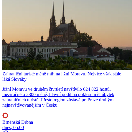
Zahraniční turisté méně míří na jižní Moravu. Nejvíce však stále
láká Slováky
Jižní Moravu ve druhém čtvrtletí navštívilo 624 822 hostů,
meziročně o 2300 méně, hlavní podíl na poklesu měl úbytek
zahraničních turistů. Přesto region zůstává po Praze druhým
nejnavštěvovanějším v Česku.
Brněnská Drbna
dnes, 05:00