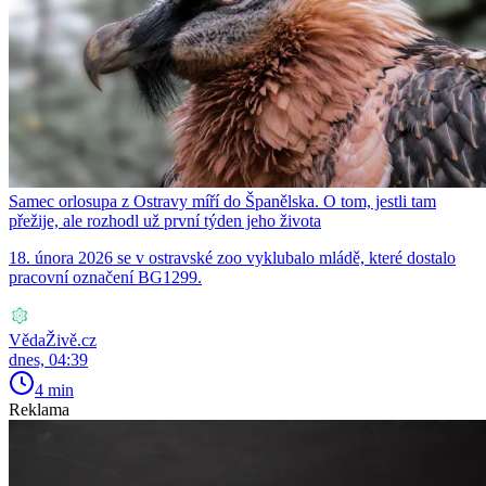
Samec orlosupa z Ostravy míří do Španělska. O tom, jestli tam
přežije, ale rozhodl už první týden jeho života
18. února 2026 se v ostravské zoo vyklubalo mládě, které dostalo
pracovní označení BG1299.
VědaŽivě.cz
dnes, 04:39
4 min
Reklama