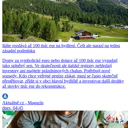
Itálie rozdává až 100 tisíc eur na bydlení. Češi ale narazí na jednu
zásadní podmínku
Domy za symbolické euro nebo dotace až 100 tisíc eur vypadají
jako splněný sen. Ve skutečnosti ale italské regiony nehledají
investory ani majitele prázdninových chalup. Potřebují nové
sousedy. Kdo chce veřejné peníze získat, musí se často skutečně
přestěhovat, zřídit si v obci hlavní bydliště a investovat další desítky
až stovky tisíc eur do rekonstrukce.
Aktuálně.cz - Magazín
dnes, 04:45