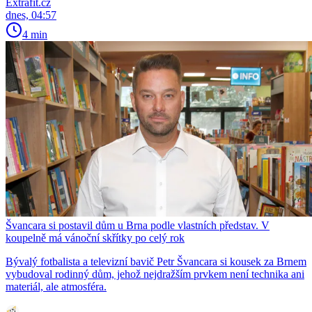
Extrafit.cz
dnes, 04:57
4 min
Švancara si postavil dům u Brna podle vlastních představ. V
koupelně má vánoční skřítky po celý rok
Bývalý fotbalista a televizní bavič Petr Švancara si kousek za Brnem
vybudoval rodinný dům, jehož nejdražším prvkem není technika ani
materiál, ale atmosféra.