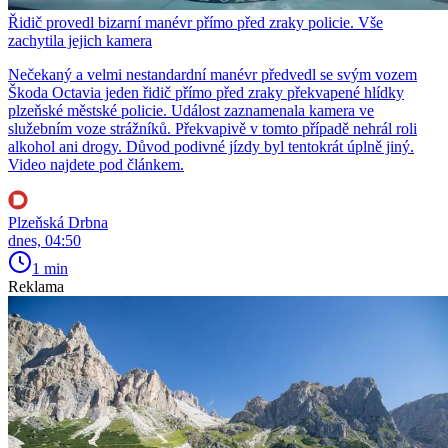
Řidič provedl bizarní manévr přímo před zraky policie. Vše
zachytila jejich kamera
Nečekaný a velmi nestandardní manévr předvedl se svým vozem
Škoda Octavia jeden řidič přímo před zraky překvapené hlídky
plzeňské městské policie. Událost zaznamenala kamera ve
služebním voze strážníků. Překvapivě v tomto případě nehrál roli
alkohol ani drogy. Důvod podivné jízdy byl tentokrát úplně jiný.
Video najdete pod článkem.
Plzeňská Drbna
dnes, 04:50
1 min
Reklama