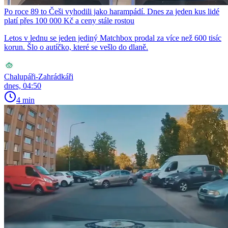
Po roce 89 to Češi vyhodili jako harampádí. Dnes za jeden kus lidé
platí přes 100 000 Kč a ceny stále rostou
Letos v lednu se jeden jediný Matchbox prodal za více než 600 tisíc
korun. Šlo o autíčko, které se vešlo do dlaně.
Chalupáři-Zahrádkáři
dnes, 04:50
4 min