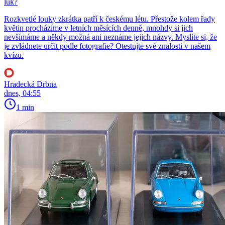
luk?
Rozkvetlé louky zkrátka patří k českému létu. Přestože kolem řady
květin procházíme v letních měsících denně, mnohdy si jich
nevšímáme a někdy možná ani neznáme jejich názvy. Myslíte si, že
je zvládnete určit podle fotografie? Otestujte své znalosti v našem
kvízu.
Hradecká Drbna
dnes, 04:55
1 min