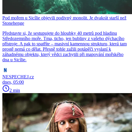
Pod mořem u Sicílie objevili podivný monolit. Je dvakrát starší než
Stonehenge
Představte si, že sestupujete do hloubky 40 metrů pod hladinu
Středozemního moře. Tma, ticho, jen bubliny z vašeho dýchacího
přístroje. A pak to spatříte – masivní kamennou strukturu, která tam
prostě nemá co dělat. Přesně tohle zažili potápěči vyslaní k
záhadnému objektu, který vědci zachytili při mapování mořského
dna u Sicílie.
NESPECHEJ.cz
dnes, 05:00
2 min