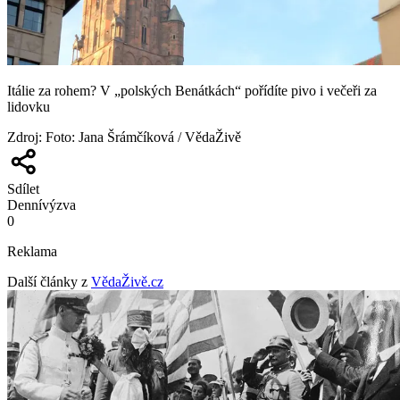
Itálie za rohem? V „polských Benátkách“ pořídíte pivo i večeři za
lidovku
Zdroj
:
Foto: Jana Šrámčíková / VědaŽivě
Sdílet
Denní
výzva
0
Reklama
Další články z
VědaŽivě.cz