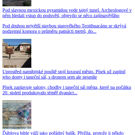
Pod slavnou mexickou pyramidou vede tajný tunel. Archeologové v
něm hledali vstup do podsvětí, objevilo se něco zajímavějšího
Pod druhou největší stavbou starověkého Teotihuacánu se skrývá
podzemní komora o průměru patnácti metrů, do...
Uprostřed namibijské pouště stojí luxusní město. Písek už zaplnil
jeho domy i taneční sál, s dronem sem ale nesmíte
Písek zaplavuje salony, chodby i taneční sál města, které na počátku
20. století produkovalo téměř dvanáct...
Ďáblova bible váží jako pořádný balík. Přežila, protože ji někdo