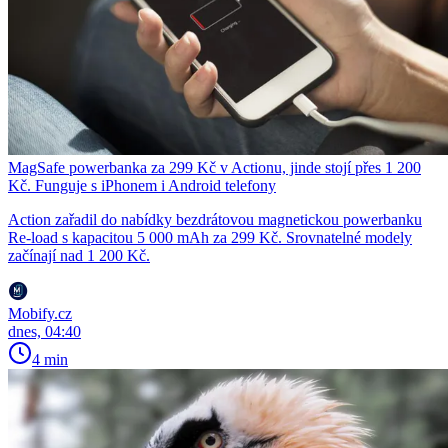
MagSafe powerbanka za 299 Kč v Actionu, jinde stojí přes 1 200
Kč. Funguje s iPhonem i Android telefony
Action zařadil do nabídky bezdrátovou magnetickou powerbanku
Re-load s kapacitou 5 000 mAh za 299 Kč. Srovnatelné modely
začínají nad 1 200 Kč.
Mobify.cz
dnes, 04:40
4 min