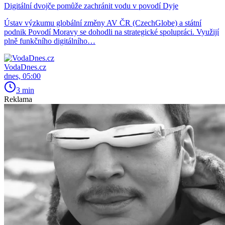
Digitální dvojče pomůže zachránit vodu v povodí Dyje
Ústav výzkumu globální změny AV ČR (CzechGlobe) a státní
podnik Povodí Moravy se dohodli na strategické spolupráci. Využijí
plně funkčního digitálního…
VodaDnes.cz
dnes, 05:00
3 min
Reklama