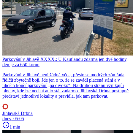
Parkování v Jihlavě XXXX.: U Kauflandu zdarma jen dvě hodiny,
den je za 650 korun
Parkování v Jihlavě není žádná věda, přesto se modrých zón řada
řidičů zbytečně bojí. Jde jen o to, že se zavádí placená stání a v
ulicích končí parkování „na divoko“. Na druhou stranu vznikají i
plochy, kde lze nechat auto stát zadarmo. Jihlavská Drbna postupně
představí jednotlivé lokality a pravidla, jak tam parkovat.
Jihlavská Drbna
dnes, 05:05
1 min