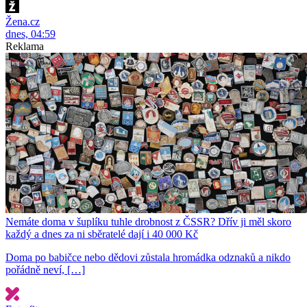
Žena.cz
dnes, 04:59
Reklama
Nemáte doma v šuplíku tuhle drobnost z ČSSR? Dřív ji měl skoro
každý a dnes za ni sběratelé dají i 40 000 Kč
Doma po babičce nebo dědovi zůstala hromádka odznaků a nikdo
pořádně neví, […]