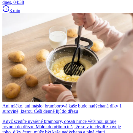
dnes, 04:38
3 min
Ani mléko, ani máslo: bramborová kaše bude nadýchaná díky 1
surovině, kterou Češi denně lijí do dřezu
Když scedíte uvařené brambory, obsah hrnce většinou putuje
rovnou do dřezu. Málokdo přitom tuší, že se v tu chvíli zbavuje
toho, díky čemu může být kaše nadýchaná a plná chuti....