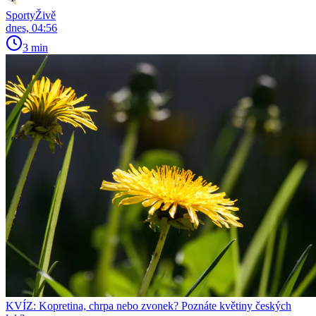
SportyŽivě
dnes, 04:56
3 min
KVÍZ: Kopretina, chrpa nebo zvonek? Poznáte květiny českých