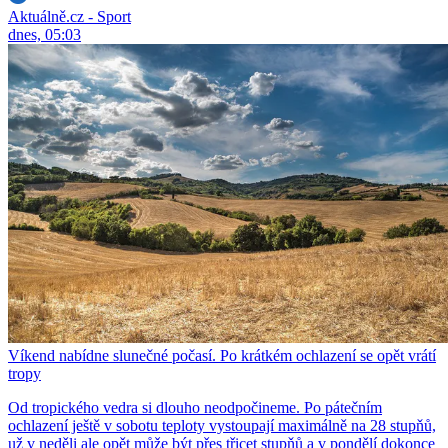
Aktuálně.cz - Sport
dnes, 05:03
Víkend nabídne slunečné počasí. Po krátkém ochlazení se opět vrátí
tropy
Od tropického vedra si dlouho neodpočineme. Po pátečním
ochlazení ještě v sobotu teploty vystoupají maximálně na 28 stupňů,
už v neděli ale opět může být přes třicet stupňů a v pondělí dokonce