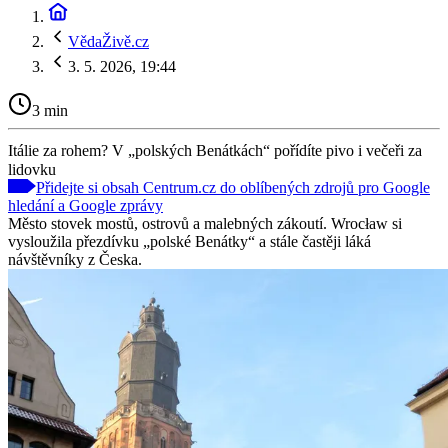
VědaŽivě.cz
3. 5. 2026, 19:44
3 min
Itálie za rohem? V „polských Benátkách“ pořídíte pivo i večeři za
lidovku
Přidejte si obsah Centrum.cz do oblíbených zdrojů pro Google
hledání a Google zprávy
Město stovek mostů, ostrovů a malebných zákoutí. Wrocław si
vysloužila přezdívku „polské Benátky“ a stále častěji láká
návštěvníky z Česka.