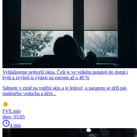
Vyhlašujeme nejhorší okna. Češi je ve velkém instalují do domů i
bytů a zvyšují si výdaje na energie až o 40 %
Sáhnete v zimě na vnitřní sklo a je ledové, u parapetu se drží pás
studeného vzduchu a účet...
FVE.info
dnes, 05:05
4 min