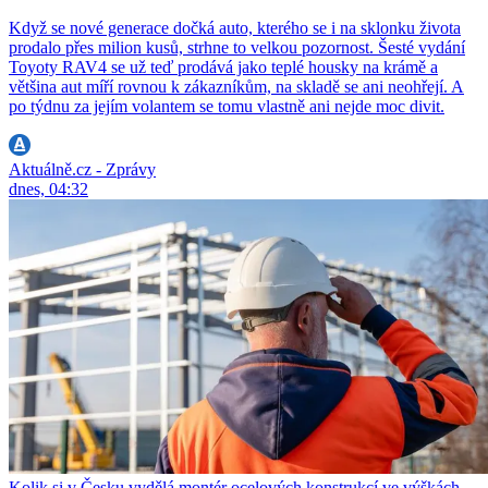
Když se nové generace dočká auto, kterého se i na sklonku života
prodalo přes milion kusů, strhne to velkou pozornost. Šesté vydání
Toyoty RAV4 se už teď prodává jako teplé housky na krámě a
většina aut míří rovnou k zákazníkům, na skladě se ani neohřejí. A
po týdnu za jejím volantem se tomu vlastně ani nejde moc divit.
Aktuálně.cz - Zprávy
dnes, 04:32
Kolik si v Česku vydělá montér ocelových konstrukcí ve výškách.