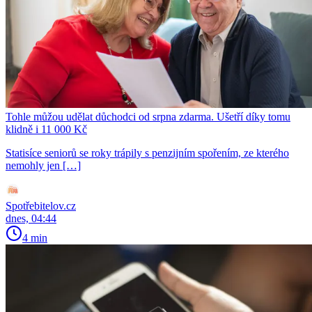
Tohle můžou udělat důchodci od srpna zdarma. Ušetří díky tomu
klidně i 11 000 Kč
Statisíce seniorů se roky trápily s penzijním spořením, ze kterého
nemohly jen […]
Spotřebitelov.cz
dnes, 04:44
4 min