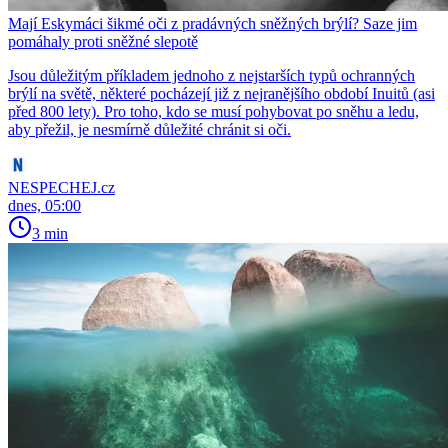
Mají Eskymáci šikmé oči z pradávných sněžných brýlí? Saze jim
pomáhaly proti sněžné slepotě
Jsou důležitým příkladem jednoho z nejstarších typů ochranných
brýlí na světě, některé pocházejí již z nejranějšího období Inuitů (asi
před 800 lety). Pro toho, kdo se musí pohybovat po sněhu a ledu,
aby přežil, je nesmírně důležité chránit si oči.
NESPECHEJ.cz
dnes, 05:00
3 min