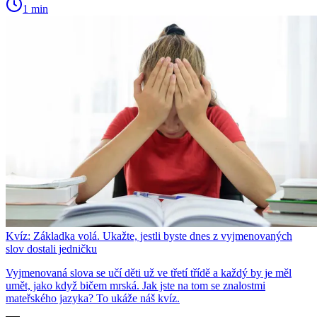
1 min
Kvíz: Základka volá. Ukažte, jestli byste dnes z vyjmenovaných
slov dostali jedničku
Vyjmenovaná slova se učí děti už ve třetí třídě a každý by je měl
umět, jako když bičem mrská. Jak jste na tom se znalostmi
mateřského jazyka? To ukáže náš kvíz.