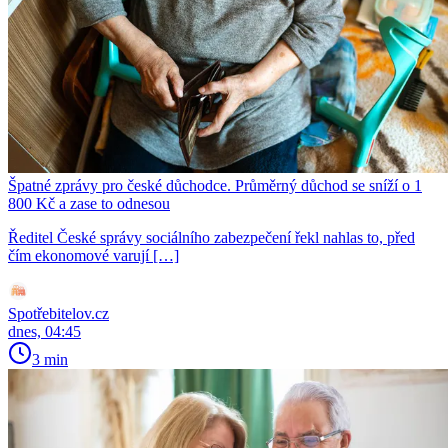
Špatné zprávy pro české důchodce. Průměrný důchod se sníží o 1
800 Kč a zase to odnesou
Ředitel České správy sociálního zabezpečení řekl nahlas to, před
čím ekonomové varují […]
Spotřebitelov.cz
dnes, 04:45
3 min