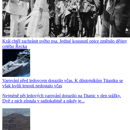
Král chtěl zachránit svého psa. Jediné kousnutí opice změnilo dějiny
celého Řecka
Varování před ledovcem dorazilo včas. K důstojníkům Titaniku se
však kvůli lenosti nedostalo včas
Nejméně pět ledových varování dorazilo na Titanic v den srážky.
Dvě z nich zůstala v radiokabině a nikdy je...