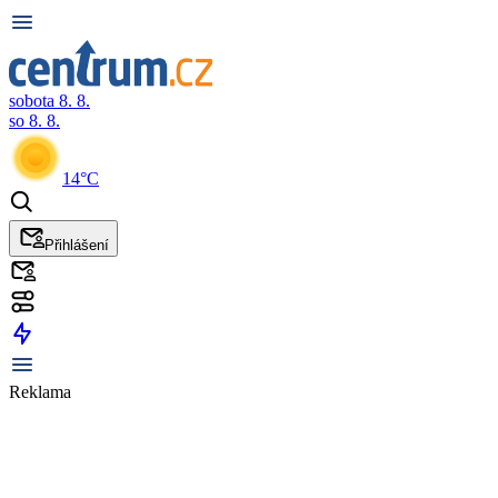
sobota 8. 8.
so 8. 8.
14°C
Přihlášení
Reklama