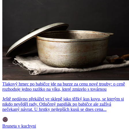
Tlakový hrnec po babičce jde na burze za cenu nové trouby: o ceně
rozhoduje jedno razítko na víku, které zmizelo s továrnou
Ještě nedávno překážel ve sklepě jako těžký kus kovu, se kterým si
nikdo nevěděl rady. Otlučený papiňák po babičce ale zažívá
nečekaný návrat. U hrstky nejlepších kusů se dnes cena...
Bruneta v kuchyni