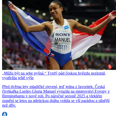
„Můžu být na sebe pyšná.“ Tvrdý pád českou hvězdu nezlomil,
vystřelila ještě výše
Před dvěma lety mladičké zjevení, teď jedna z favoritek. Česká
čtvrtkařka Lurdes Gloria Manuel vyrazila na mistrovství Evropy v
Birminghamu v nové roli. Po náročné sezoně 2025 a vleklém
zranění se letos na atletickou dráhu vrátila se vší parádou a silnější
než dřív.