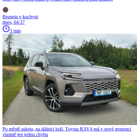
Bruneta v kuchyni
dnes, 04:37
3 min
Po městě asketa, na dálnici král. Toyota RAV4 má v nové generaci
vlastně jen jednu chybu