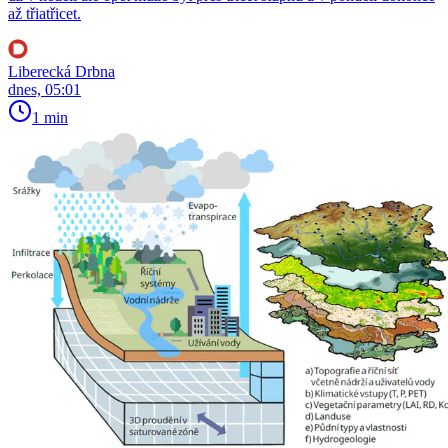
až třiatřicet.
Liberecká Drbna
dnes, 05:01
1 min