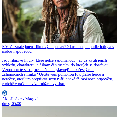
KVÍZ: Znáte jména filmových postav? Zkuste to jen podle fotky a s
malou nápovědou
Jsou filmové figury, které nelze zapomenout – ať už kvůli jejich
vzhledu, charakteru, hláškám či situacím, do kterých se dostávají.
Vzpomenete si na jména těch nejslavnějších z českých i
zahraničních snímků? Určitě vám pomohou fotografie herců a
hereček, kteří jim propůjčili svou tvář, a také tři možnosti odpovědí,
z nichž v našem kvízu můžete vybírat.
Aktuálně.cz - Magazín
dnes, 05:00