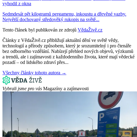
vyhodil z okna
Sedmdesát pět kilogramů pergamenu, inkoustu a dřevěné vazby.
Největší dochovaný středověký rukopis na světě...
Tento článek byl publikován ze zdrojů
VědaŽivě.cz
Články z VědaŽivě.cz přibližují aktuální dění ve světě vědy,
technologií a přírody způsobem, který je srozumitelný i pro čtenáře
bez odborného vzdělání. Nabízejí přehled nových objevů, výzkumů
a trendů, ale i zajímavosti z každodenního života, které mají vědecké
pozadí – od lidského zdraví přes...
Všechny články tohoto autora →
Vybrali jsme pro vás
Magazíny a zajímavosti