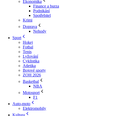
Ekonomika
Finance a burza
Podnikání
Spotřebitel
Krimi
Doprava
Nehody
Sport
Hokej
Fotbal
Tenis
Lyžování
Cyklistika
Atletika
Bojové sporty
ZOH 2026
Basketbal
NBA
Motosport
F1
Auto-moto
Elektromobily
Kultura