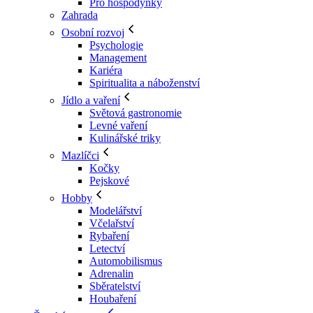
Pro hospodyňky
Zahrada
Osobní rozvoj
Psychologie
Management
Kariéra
Spiritualita a náboženství
Jídlo a vaření
Světová gastronomie
Levné vaření
Kulinářské triky
Mazlíčci
Kočky
Pejskové
Hobby
Modelářství
Včelařství
Rybaření
Letectví
Automobilismus
Adrenalin
Sběratelství
Houbaření