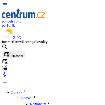
pondělí 10. 8.
po 10. 8.
21°C
Internet
Firmy
Recepty
Slovníky
Přihlášení
Zprávy
Domácí
Regionální