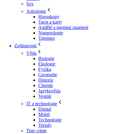
Sex
Astrologie
Horoskopy
Tarot a karty
Andělé a tajemná znamení
Numerologie
Tajemno
Zajímavosti
Věda
Biologie
Ekologie
Fyzika
Geografie
Historie
Chemie
Jazykověda
Vesmír
IT a technologie
Digital
Mobil
Technologie
Trendy
True crime