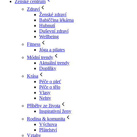
Ženské centrum
Zdraví
Ženské zdraví
Babiččina lékárna
Hubnutí
Duševní zdraví
Wellbeing
Fitness
Jóga a pilates
Módní trendy
Aktuální trendy
Doplňky
Krása
Péče o pleť
Péče o tělo
Vlasy
Nehty
Příběhy ze života
Inspirativní ženy
Rodina & komunita
Výchova
Přátelství
Vztahy