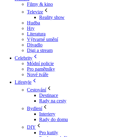
Filmy & kino
Televize
Reality show
Hudba
Hry
Literatura
Výtvarné umění
Divadlo
Digi a stream
Celebrity
Módní policie
Pro pamětníky
Nové tváře
Lifestyle
Cestování
Destinace
Rady na cesty
Bydlení
Interiery
Rady do domu
DIY
Pro kutily