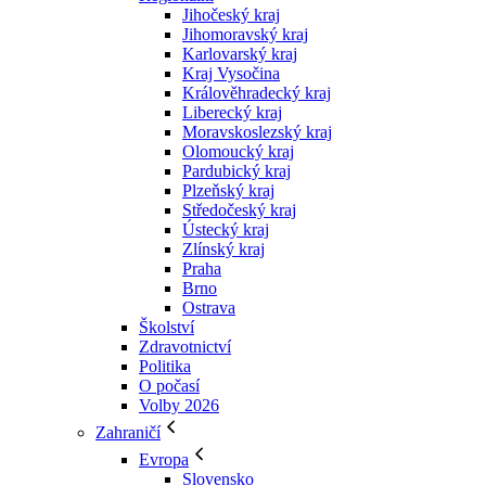
Jihočeský kraj
Jihomoravský kraj
Karlovarský kraj
Kraj Vysočina
Králověhradecký kraj
Liberecký kraj
Moravskoslezský kraj
Olomoucký kraj
Pardubický kraj
Plzeňský kraj
Středočeský kraj
Ústecký kraj
Zlínský kraj
Praha
Brno
Ostrava
Školství
Zdravotnictví
Politika
O počasí
Volby 2026
Zahraničí
Evropa
Slovensko