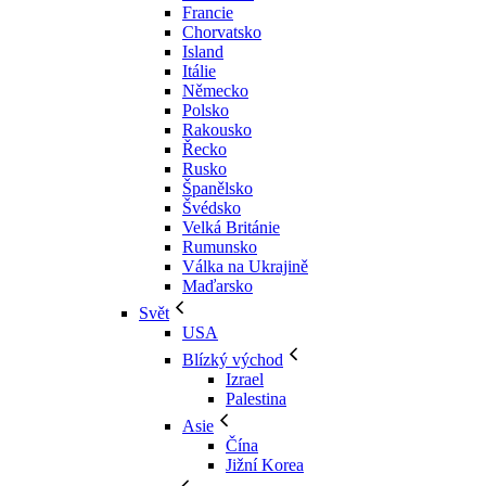
Francie
Chorvatsko
Island
Itálie
Německo
Polsko
Rakousko
Řecko
Rusko
Španělsko
Švédsko
Velká Británie
Rumunsko
Válka na Ukrajině
Maďarsko
Svět
USA
Blízký východ
Izrael
Palestina
Asie
Čína
Jižní Korea