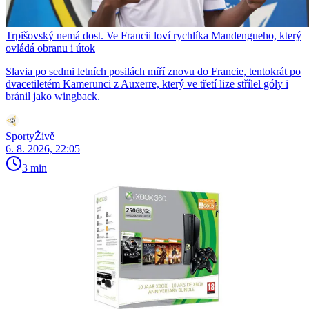
Trpišovský nemá dost. Ve Francii loví rychlíka Mandengueho, který
ovládá obranu i útok
Slavia po sedmi letních posilách míří znovu do Francie, tentokrát po
dvacetiletém Kamerunci z Auxerre, který ve třetí lize střílel góly i
bránil jako wingback.
SportyŽivě
6. 8. 2026, 22:05
3 min