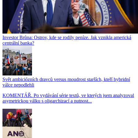
Investor Brůna: Ostrov, kde se rodily peníze. Jak vznikla americká
centrální banka?
Svět ambiciózních dravců versus moudrost starších, kteří hybridní
válce nepodlehli
KOMENTÁŘ. Po vydávání série textů, ve kterých jsem analyzoval
asymetrickou válku s oligarchizací a nutnost...