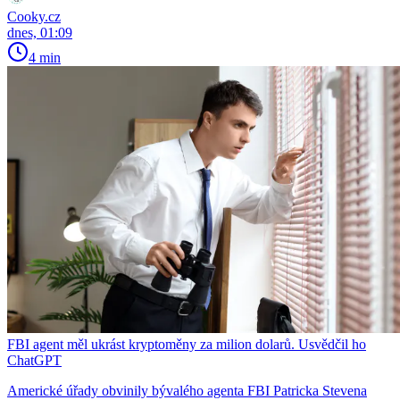
Cooky.cz
dnes, 01:09
4 min
FBI agent měl ukrást kryptoměny za milion dolarů. Usvědčil ho
ChatGPT
Americké úřady obvinily bývalého agenta FBI Patricka Stevena