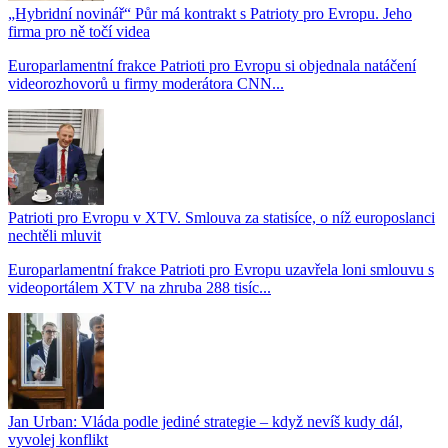
„Hybridní novinář“ Půr má kontrakt s Patrioty pro Evropu. Jeho
firma pro ně točí videa
Europarlamentní frakce Patrioti pro Evropu si objednala natáčení
videorozhovorů u firmy moderátora CNN...
Patrioti pro Evropu v XTV. Smlouva za statisíce, o níž europoslanci
nechtěli mluvit
Europarlamentní frakce Patrioti pro Evropu uzavřela loni smlouvu s
videoportálem XTV na zhruba 288 tisíc...
Jan Urban: Vláda podle jediné strategie – když nevíš kudy dál,
vyvolej konflikt