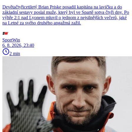
Devětačtyřicetiletý Brian Priske posadil kapitána na lavičku a do
základní sestavy poslal muže, který byl ve Spartě sotva čtyři dny. Po
výhře 2:1 nad Lyonem mluvil o jednom z nejsilnějších večerů, jaké
na Letné za svého druhého angažmá zažil.
SportWin
6. 8. 2026, 23:40
2 min