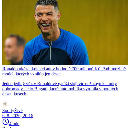
Ronaldo ukázal kolekci aut v hodnotě 700 milionů Kč. Patří mezi ně
model, kterých vzniklo jen deset
Jeden jediný vůz v Ronaldově garáži stojí víc než zbytek sbírky
dohromady. Je to Bugatti, které automobilka vyrobila v pouhých
deseti kusech.
SportyŽivě
6. 8. 2026, 20:16
4 min