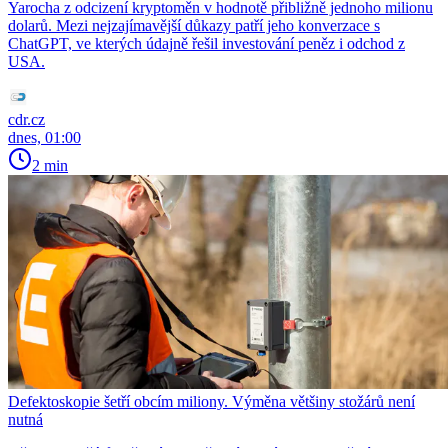
Yarocha z odcizení kryptoměn v hodnotě přibližně jednoho milionu
dolarů. Mezi nejzajímavější důkazy patří jeho konverzace s
ChatGPT, ve kterých údajně řešil investování peněz i odchod z
USA.
cdr.cz
dnes, 01:00
2 min
Defektoskopie šetří obcím miliony. Výměna většiny stožárů není
nutná