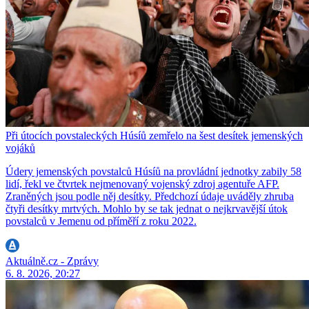
Při útocích povstaleckých Húsíů zemřelo na šest desítek jemenských
vojáků
Údery jemenských povstalců Húsíů na provládní jednotky zabily 58
lidí, řekl ve čtvrtek nejmenovaný vojenský zdroj agentuře AFP.
Zraněných jsou podle něj desítky. Předchozí údaje uváděly zhruba
čtyři desítky mrtvých. Mohlo by se tak jednat o nejkrvavější útok
povstalců v Jemenu od příměří z roku 2022.
Aktuálně.cz - Zprávy
6. 8. 2026, 20:27