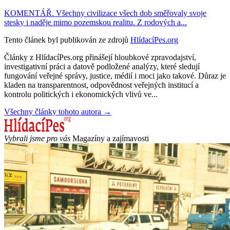
KOMENTÁŘ. Všechny civilizace všech dob směřovaly svoje
stesky i naděje mimo pozemskou realitu. Z rodových a...
Tento článek byl publikován ze zdrojů
HlídacíPes.org
Články z HlídacíPes.org přinášejí hloubkové zpravodajství,
investigativní práci a datově podložené analýzy, které sledují
fungování veřejné správy, justice, médií i moci jako takové. Důraz je
kladen na transparentnost, odpovědnost veřejných institucí a
kontrolu politických i ekonomických vlivů ve...
Všechny články tohoto autora →
Vybrali jsme pro vás
Magazíny a zajímavosti