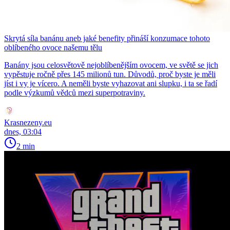
Skrytá síla banánu aneb jaké benefity přináší konzumace tohoto
oblíbeného ovoce našemu tělu
Banány jsou celosvětově nejoblíbenějším ovocem, ve světě se jich
vypěstuje ročně přes 145 milionů tun. Důvodů, proč byste je měli
jíst i vy je vícero. A neměli byste vyhazovat ani slupku, i ta se řadí
podle výzkumů vědců mezi superpotraviny.
Krasnezeny.eu
dnes, 03:04
2 min