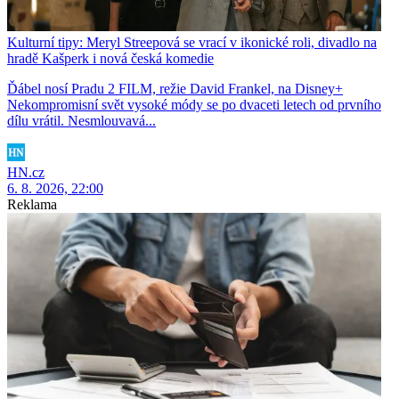
Kulturní tipy: Meryl Streepová se vrací v ikonické roli, divadlo na
hradě Kašperk i nová česká komedie
Ďábel nosí Pradu 2 FILM, režie David Frankel, na Disney+
Nekompromisní svět vysoké módy se po dvaceti letech od prvního
dílu vrátil. Nesmlouvavá...
HN.cz
6. 8. 2026, 22:00
Reklama