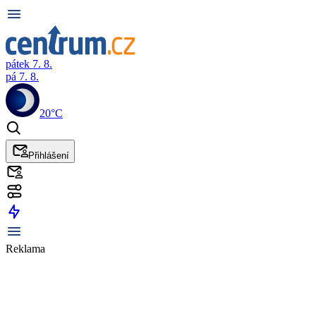
pátek 7. 8.
pá 7. 8.
20°C
Přihlášení
Reklama