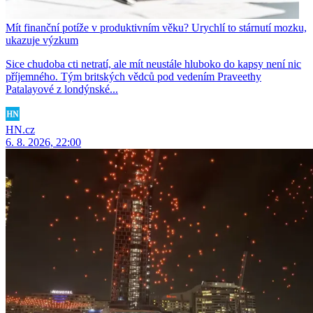
Mít finanční potíže v produktivním věku? Urychlí to stárnutí mozku,
ukazuje výzkum
Sice chudoba cti netratí, ale mít neustále hluboko do kapsy není nic
příjemného. Tým britských vědců pod vedením Praveethy
Patalayové z londýnské...
HN.cz
6. 8. 2026, 22:00