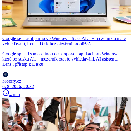
Google se usadil přímo ve Windows. Stačí ALT + mezerník a máte
vyhledávání, Lens i Disk bez otevření prohlížeče
Google spustil samostatnou desktopovou aplikaci pro Windows,
která po stisku Alt + mezerník otevře vyhledávání, AI asistenta,
Lens i přístup k Disku.
Mobify.cz
6. 8. 2026, 20:32
4 min