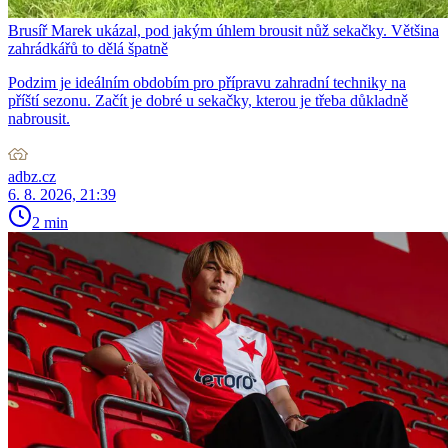
Brusíř Marek ukázal, pod jakým úhlem brousit nůž sekačky. Většina
zahrádkářů to dělá špatně
Podzim je ideálním obdobím pro přípravu zahradní techniky na
příští sezonu. Začít je dobré u sekačky, kterou je třeba důkladně
nabrousit.
adbz.cz
6. 8. 2026, 21:39
2 min