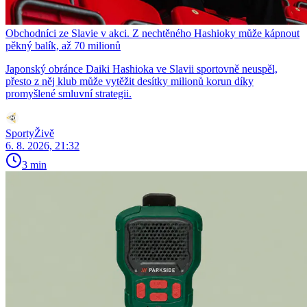
Obchodníci ze Slavie v akci. Z nechtěného Hashioky může kápnout
pěkný balík, až 70 milionů
Japonský obránce Daiki Hashioka ve Slavii sportovně neuspěl,
přesto z něj klub může vytěžit desítky milionů korun díky
promyšlené smluvní strategii.
SportyŽivě
6. 8. 2026, 21:32
3 min