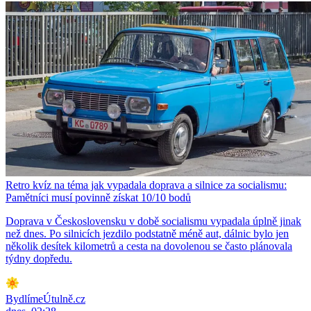
Retro kvíz na téma jak vypadala doprava a silnice za socialismu:
Pamětníci musí povinně získat 10/10 bodů
Doprava v Československu v době socialismu vypadala úplně jinak
než dnes. Po silnicích jezdilo podstatně méně aut, dálnic bylo jen
několik desítek kilometrů a cesta na dovolenou se často plánovala
týdny dopředu.
BydlímeÚtulně.cz