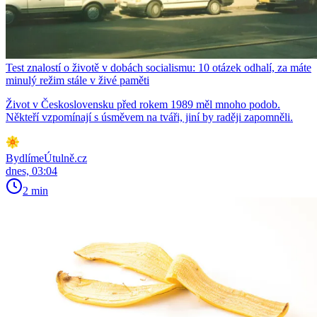
Test znalostí o životě v dobách socialismu: 10 otázek odhalí, za máte
minulý režim stále v živé paměti
Život v Československu před rokem 1989 měl mnoho podob.
Někteří vzpomínají s úsměvem na tváři, jiní by raději zapomněli.
BydlímeÚtulně.cz
dnes, 03:04
2 min