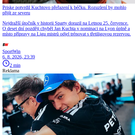
Priske potvrdil Kuchtovo přeřazení k béčku. Rozuzlení by mohlo
přijít ze severu
Nejdražší útočník v historii Sparty dorazil na Letnou 25. července.
O deset dní později chyběl Jan Kuchta v nominaci na Lyon úplně a
místo přípravy na Ligu mistrů odjel trénovat s třetiligovou rezervou.
SportWin
6. 8. 2026, 23:39
2 min
Reklama