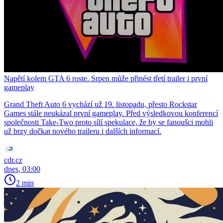
Napětí kolem GTA 6 roste. Srpen může přinést třetí trailer i první
gameplay
Grand Theft Auto 6 vychází už 19. listopadu, přesto Rockstar
Games stále neukázal první gameplay. Před výsledkovou konferencí
společnosti Take-Two proto sílí spekulace, že by se fanoušci mohli
už brzy dočkat nového traileru i dalších informací.
cdr.cz
dnes, 03:00
2 min