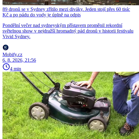
89 dronů se v Sydney zřítilo mezi diváky. Jeden stojí přes 60 tisíc
Kč a po pádu do vody je úplně na odpis
Pondělní večer nad sydneyským přístavem proměnil rekordní
světelnou show v nejdražší hromadný pád dronů v historii festivalu
Vivid Sydney.
Mobify.cz
6. 8. 2026, 21:56
4 min