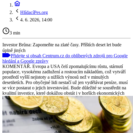
HlídacíPes.org
4. 6. 2026, 14:00
3 min
Investor Brůna: Zapomeňte na zlaté časy. Příštích deset let bude
úplně jiných
Přidejte si obsah Centrum.cz do oblíbených zdrojů pro Google
hledání a Google zprávy
KOMENTÁŘ. Evropa a USA čelí zpomalujícímu růstu, stárnutí
populace, vysokému zadlužení a rostoucím nákladům, což vytváří
prostředí vyšší nejistoty a nižších výnosů než v minulých
desetiletích. Pro obyčejné lidi nestačí už jen vydělávat peníze, musí
se více postarat o jejich investování. Bude důležité se soustředit na
kvalitní investice, které dokážou obstát i v horších ekonomických