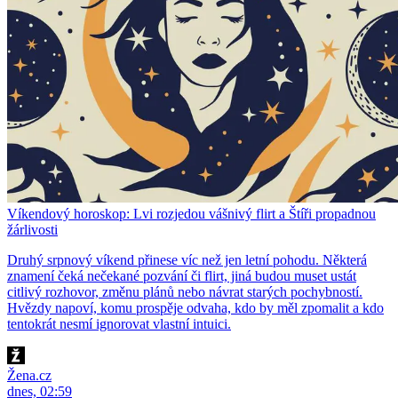
Víkendový horoskop: Lvi rozjedou vášnivý flirt a Štíři propadnou
žárlivosti
Druhý srpnový víkend přinese víc než jen letní pohodu. Některá
znamení čeká nečekané pozvání či flirt, jiná budou muset ustát
citlivý rozhovor, změnu plánů nebo návrat starých pochybností.
Hvězdy napoví, komu prospěje odvaha, kdo by měl zpomalit a kdo
tentokrát nesmí ignorovat vlastní intuici.
Žena.cz
dnes, 02:59