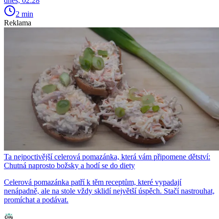
dnes, 02:28
2 min
Reklama
Ta nejpoctivější celerová pomazánka, která vám připomene dětství:
Chutná naprosto božsky a hodí se do diety
Celerová pomazánka patří k těm receptům, které vypadají
nenápadně, ale na stole vždy sklidí největší úspěch. Stačí nastrouhat,
promíchat a podávat.