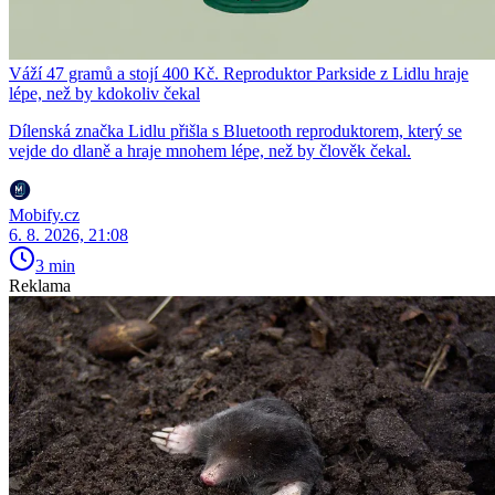
Váží 47 gramů a stojí 400 Kč. Reproduktor Parkside z Lidlu hraje
lépe, než by kdokoliv čekal
Dílenská značka Lidlu přišla s Bluetooth reproduktorem, který se
vejde do dlaně a hraje mnohem lépe, než by člověk čekal.
Mobify.cz
6. 8. 2026, 21:08
3 min
Reklama