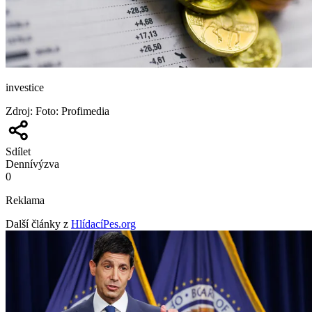
investice
Zdroj
:
Foto: Profimedia
Sdílet
Denní
výzva
0
Reklama
Další články z
HlídacíPes.org