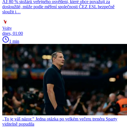
Až 80 % stožárů veřejného osvětlení, které obce považují za
dosloužilé, může podle měření společnosti ČEZ ESL bezpečně
sloužit i…
Volty
dnes, 01:00
1 min
„To je váš názor." Jedna otázka po velkém večeru trenéra Sparty
viditelně popudila