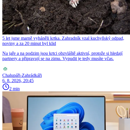
5 let jsme marně vyháněli krtka. Zahradník vzal kuchyňský odpad,
noviny a za 20 minut byl klid
Na jaře a na podzim jsou krtci obzvláště aktivní, protože si hledají
partnery a připravují se na zimu. Vypudit je tedy musíte včas.
Chalupáři-Zahrádkáři
6. 8. 2026, 20:45
2 min