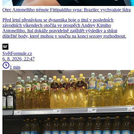
Otec Antonelliho trénuje Fittipaldiho syna: Brazilec vychvaluje lídra
Před letní přestávkou se dynamika boje o titul v posledních
závodních víkendech otočila ve prospěch Andrey Kimiho
Antonelliho. Ital dokáže pravidelně zajíždět výsledky a sbírat
důležité body, které mohou v součtu na konci sezony rozhodnout.
SvětFormule.cz
6. 8. 2026, 22:47
1 min