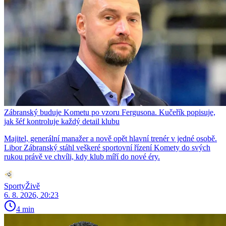
Zábranský buduje Kometu po vzoru Fergusona. Kučeřík popisuje,
jak šéf kontroluje každý detail klubu
Majitel, generální manažer a nově opět hlavní trenér v jedné osobě.
Libor Zábranský stáhl veškeré sportovní řízení Komety do svých
rukou právě ve chvíli, kdy klub míří do nové éry.
SportyŽivě
6. 8. 2026, 20:23
4 min