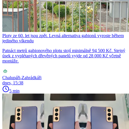
Ploty ze 60. let jsou zpět. Levná alternativa gabionů vyroste během
jediného víkendu
Patnáct metrů gabionového plotu stojí minimálně 94 500 Kč. Stejný
úsek z vyplétaných dřevěných panelů vyjde od 28 000 Kč včetně
montáže.
Chalupáři-Zahrádkáři
dnes, 15:38
5 min