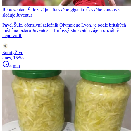
Reprezentant Šulc v zájmu italského giganta. Českého kanonýra
sleduje Juventus
Pavel Šulc, ofenzivní záložník Olympique Lyon, je podle britských
médií na radaru Juventusu. Turínský klub zatím zájem oficiálně
nepotvrdil.
SportyŽivě
dnes, 15:58
4 min