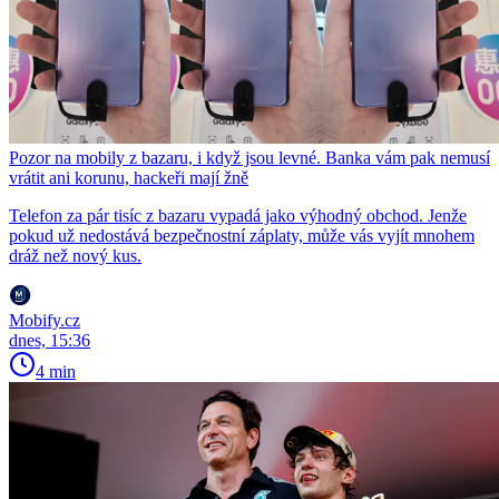
Pozor na mobily z bazaru, i když jsou levné. Banka vám pak nemusí
vrátit ani korunu, hackeři mají žně
Telefon za pár tisíc z bazaru vypadá jako výhodný obchod. Jenže
pokud už nedostává bezpečnostní záplaty, může vás vyjít mnohem
dráž než nový kus.
Mobify.cz
dnes, 15:36
4 min