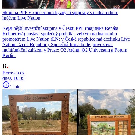
Skupina PPF v koncertním byznysu spojí síly s nadnárodním
hráčem Live Nation
Nejsilnější investiční skupina v Česku PPF (majitelka Renáta
Kellnerová) postaví společný podnik s velkým nadnárodním
promotérem Live Nation (LN; v České republice má dceřinku Live
Nation Czech Republic). Společná firma bude provozovat
multifunkční zařízení v Praze: O2 Arénu, O2 Universum a Forum
Karlín.
Borovan.cz
dnes, 16:05
1 min