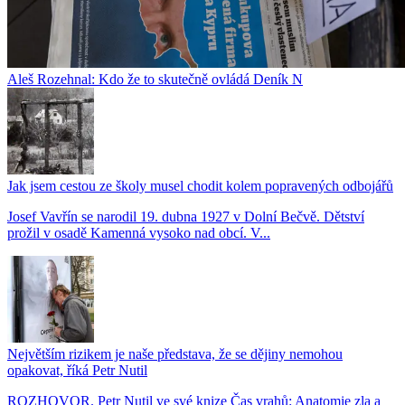
Aleš Rozehnal: Kdo že to skutečně ovládá Deník N
Jak jsem cestou ze školy musel chodit kolem popravených odbojářů
Josef Vavřín se narodil 19. dubna 1927 v Dolní Bečvě. Dětství
prožil v osadě Kamenná vysoko nad obcí. V...
Největším rizikem je naše představa, že se dějiny nemohou
opakovat, říká Petr Nutil
ROZHOVOR. Petr Nutil ve své knize Čas vrahů: Anatomie zla a