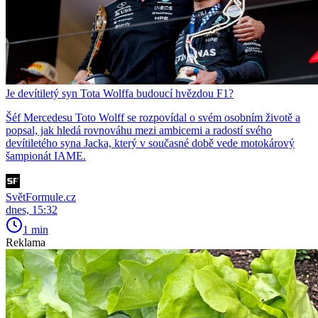
Je devítiletý syn Tota Wolffa budoucí hvězdou F1?
Šéf Mercedesu Toto Wolff se rozpovídal o svém osobním životě a
popsal, jak hledá rovnováhu mezi ambicemi a radostí svého
devítiletého syna Jacka, který v současné době vede motokárový
šampionát IAME.
SvětFormule.cz
dnes, 15:32
1 min
Reklama