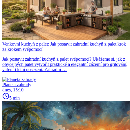
Venkovní kuchyň z palet: Jak postavit zahradní kuchyň z palet krok
za krokem svépomocí
Jak postavit zahradní kuchyň z palet svépomocí? Ukážeme si, jak z
obyčejných palet vytvořit praktické a elegantní zázemí pro grilování,
vaření i letní posezení. Zahradní …
Planeta zahrady
dnes, 15:10
5 min