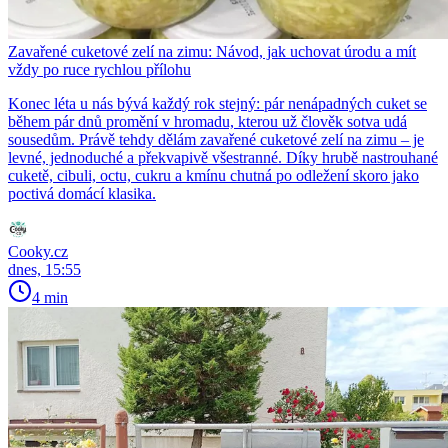
Zavařené cuketové zelí na zimu: Návod, jak uchovat úrodu a mít
vždy po ruce rychlou přílohu
Konec léta u nás bývá každý rok stejný: pár nenápadných cuket se
během pár dnů promění v hromadu, kterou už člověk sotva udá
sousedům. Právě tehdy dělám zavařené cuketové zelí na zimu – je
levné, jednoduché a překvapivě všestranné. Díky hrubě nastrouhané
cuketě, cibuli, octu, cukru a kmínu chutná po odležení skoro jako
poctivá domácí klasika.
Cooky.cz
dnes, 15:55
4 min