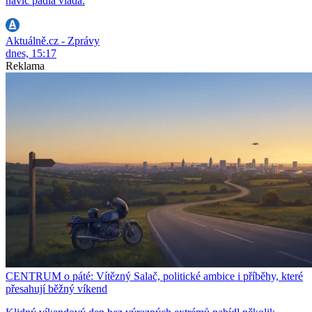
navíc padla vláda.
Aktuálně.cz - Zprávy
dnes, 15:17
Reklama
CENTRUM o páté: Vítězný Salač, politické ambice i příběhy, které
přesahují běžný víkend