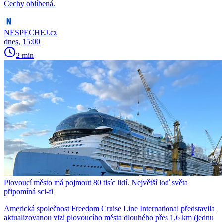
Čechy oblíbená.
NESPECHEJ.cz
dnes, 15:00
2 min
Plovoucí město má pojmout 80 tisíc lidí. Největší loď světa
připomíná sci-fi
Americká společnost Freedom Cruise Line International představila
aktualizovanou vizi plovoucího města dlouhého přes 1,6 km (jednu