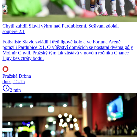
Chytil zařídil Slavii výhru nad Pardubicemi. Sešívaní zdolali
soupeře 2:1
Fotbalisté Slavie zvládli i třetí ligové kolo a ve Fortuna Areně
porazili Pardubice 2:1. O vítězství domácích se postaral dvěma góly
Mojmír Chytil. Pražský tým tak zůstává v novém ročníku Chance
Ligy bez ztráty bodu.
Pražská Drbna
dnes, 15:15
2 min