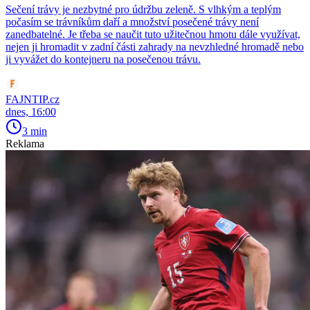
Sečení trávy je nezbytné pro údržbu zeleně. S vlhkým a teplým
počasím se trávníkům daří a množství posečené trávy není
zanedbatelné. Je třeba se naučit tuto užitečnou hmotu dále využívat,
nejen ji hromadit v zadní části zahrady na nevzhledné hromadě nebo
ji vyvážet do kontejneru na posečenou trávu.
FAJNTIP.cz
dnes, 16:00
3 min
Reklama