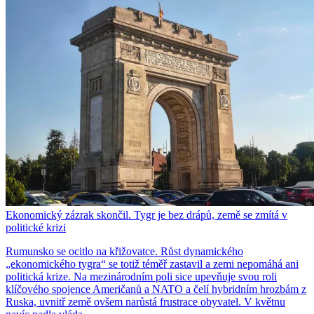
Ekonomický zázrak skončil. Tygr je bez drápů, země se zmítá v
politické krizi
Rumunsko se ocitlo na křižovatce. Růst dynamického
„ekonomického tygra“ se totiž téměř zastavil a zemi nepomáhá ani
politická krize. Na mezinárodním poli sice upevňuje svou roli
klíčového spojence Američanů a NATO a čelí hybridním hrozbám z
Ruska, uvnitř země ovšem narůstá frustrace obyvatel. V květnu