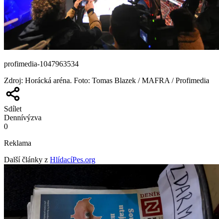
profimedia-1047963534
Zdroj
:
Horácká aréna. Foto: Tomas Blazek / MAFRA / Profimedia
Sdílet
Denní
výzva
0
Reklama
Další články z
HlídacíPes.org