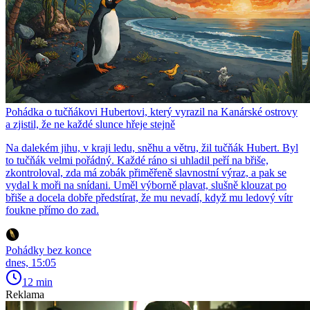
Pohádka o tučňákovi Hubertovi, který vyrazil na Kanárské ostrovy
a zjistil, že ne každé slunce hřeje stejně
Na dalekém jihu, v kraji ledu, sněhu a větru, žil tučňák Hubert. Byl
to tučňák velmi pořádný. Každé ráno si uhladil peří na břiše,
zkontroloval, zda má zobák přiměřeně slavnostní výraz, a pak se
vydal k moři na snídani. Uměl výborně plavat, slušně klouzat po
břiše a docela dobře předstírat, že mu nevadí, když mu ledový vítr
foukne přímo do zad.
Pohádky bez konce
dnes, 15:05
12 min
Reklama