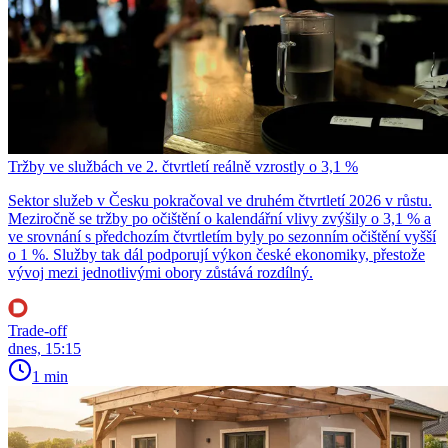
Tržby ve službách ve 2. čtvrtletí reálně vzrostly o 3,1 %
Sektor služeb v Česku pokračoval ve druhém čtvrtletí 2026 v růstu.
Meziročně se tržby po očištění o kalendářní vlivy zvýšily o 3,1 % a
ve srovnání s předchozím čtvrtletím byly po sezonním očištění vyšší
o 1 %. Služby tak dál podporují výkon české ekonomiky, přestože
vývoj mezi jednotlivými obory zůstává rozdílný.
Trade-off
dnes, 15:15
1 min