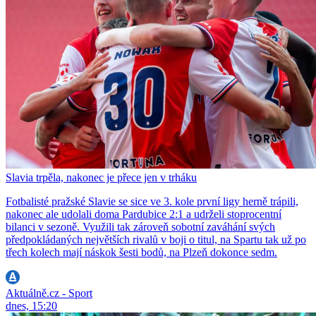
Slavia trpěla, nakonec je přece jen v trháku
Fotbalisté pražské Slavie se sice ve 3. kole první ligy herně trápili,
nakonec ale udolali doma Pardubice 2:1 a udrželi stoprocentní
bilanci v sezoně. Využili tak zároveň sobotní zaváhání svých
předpokládaných největších rivalů v boji o titul, na Spartu tak už po
třech kolech mají náskok šesti bodů, na Plzeň dokonce sedm.
Aktuálně.cz - Sport
dnes, 15:20