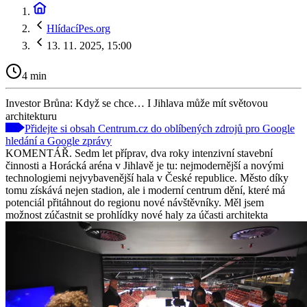
HlídacíPes.org
13. 11. 2025, 15:00
4 min
Investor Brůna: Když se chce… I Jihlava může mít světovou
architekturu
Přidejte si obsah Centrum.cz do oblíbených zdrojů pro Google
hledání a Google zprávy
KOMENTÁŘ. Sedm let příprav, dva roky intenzivní stavební
činnosti a Horácká aréna v Jihlavě je tu: nejmodernější a novými
technologiemi nejvybavenější hala v České republice. Město díky
tomu získává nejen stadion, ale i moderní centrum dění, které má
potenciál přitáhnout do regionu nové návštěvníky. Měl jsem
možnost zúčastnit se prohlídky nové haly za účasti architekta