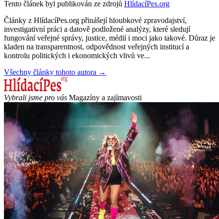
Tento článek byl publikován ze zdrojů
HlídacíPes.org
Články z HlídacíPes.org přinášejí hloubkové zpravodajství,
investigativní práci a datově podložené analýzy, které sledují
fungování veřejné správy, justice, médií i moci jako takové. Důraz je
kladen na transparentnost, odpovědnost veřejných institucí a
kontrolu politických i ekonomických vlivů ve...
Všechny články tohoto autora →
Vybrali jsme pro vás
Magazíny a zajímavosti