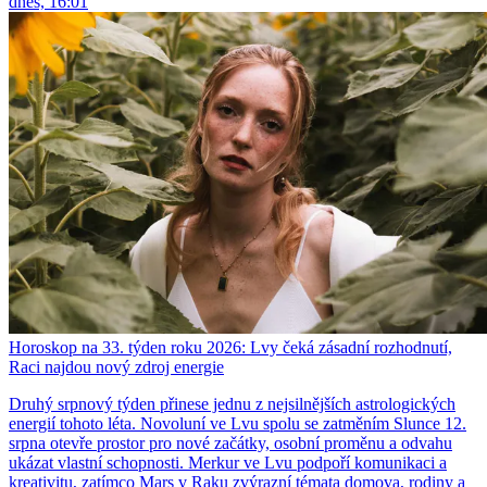
dnes, 16:01
Horoskop na 33. týden roku 2026: Lvy čeká zásadní rozhodnutí,
Raci najdou nový zdroj energie
Druhý srpnový týden přinese jednu z nejsilnějších astrologických
energií tohoto léta. Novoluní ve Lvu spolu se zatměním Slunce 12.
srpna otevře prostor pro nové začátky, osobní proměnu a odvahu
ukázat vlastní schopnosti. Merkur ve Lvu podpoří komunikaci a
kreativitu, zatímco Mars v Raku zvýrazní témata domova, rodiny a