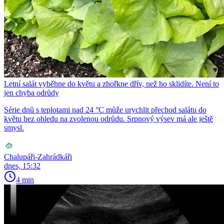
Letní salát vyběhne do květu a zhořkne dřív, než ho sklidíte. Není to
jen chyba odrůdy
Série dnů s teplotami nad 24 °C může urychlit přechod salátu do
květu bez ohledu na zvolenou odrůdu. Srpnový výsev má ale ještě
smysl.
Chalupáři-Zahrádkáři
dnes, 15:32
4 min