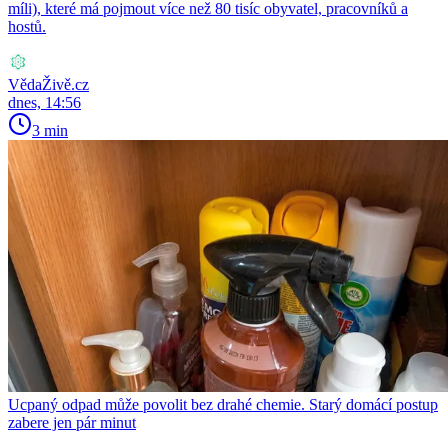
míli), které má pojmout více než 80 tisíc obyvatel, pracovníků a
hostů.
VědaŽivě.cz
dnes, 14:56
3 min
Ucpaný odpad může povolit bez drahé chemie. Starý domácí postup
zabere jen pár minut