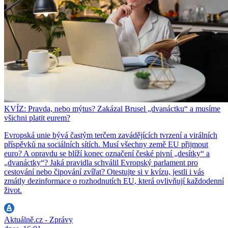
KVÍZ: Pravda, nebo mýtus? Zakázal Brusel „dvanáctku“ a musíme
všichni platit eurem?
Evropská unie bývá častým terčem zavádějících tvrzení a virálních
příspěvků na sociálních sítích. Musí všechny země EU přijmout
euro? A opravdu se blíží konec označení české pivní „desítky“ a
„dvanáctky“? Jaká pravidla schválil Evropský parlament pro
cestování nebo čipování zvířat? Otestujte si v kvízu, jestli i vás
zmátly dezinformace o rozhodnutích EU, která ovlivňují každodenní
život.
Aktuálně.cz - Zprávy