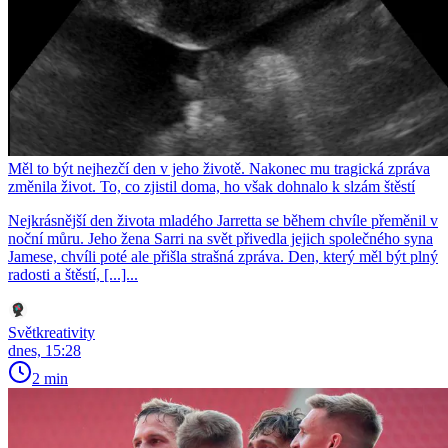
Měl to být nejhezčí den v jeho životě. Nakonec mu tragická zpráva
změnila život. To, co zjistil doma, ho však dohnalo k slzám štěstí
Nejkrásnější den života mladého Jarretta se během chvíle přeměnil v
noční můru. Jeho žena Sarri na svět přivedla jejich společného syna
Jamese, chvíli poté ale přišla strašná zpráva. Den, který měl být plný
radosti a štěstí, [...]...
Světkreativity
dnes, 15:28
2 min