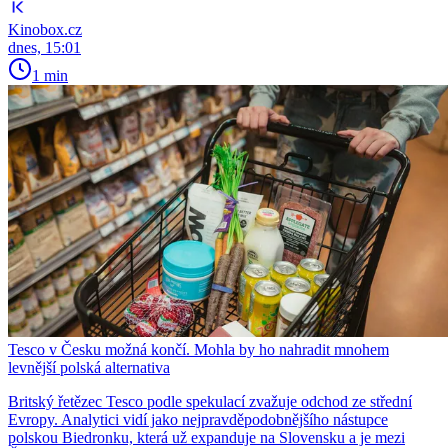
Kinobox.cz
dnes, 15:01
1 min
Tesco v Česku možná končí. Mohla by ho nahradit mnohem
levnější polská alternativa
Britský řetězec Tesco podle spekulací zvažuje odchod ze střední
Evropy. Analytici vidí jako nejpravděpodobnějšího nástupce
polskou Biedronku, která už expanduje na Slovensku a je mezi