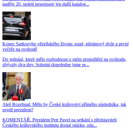
naděje 20. století nesepisuje jen další katalog...
Konec Sarkozyho vězeňského života: soud, gilotinový dvůr a první
večeře na svobodě
Do jednání, které mělo rozhodnout o mém propuštění na svobodu,
zbývaly dva dny. Sobotní dopoledne jsme se...
Aleš Rozehnal: Mělo by České království přímého následníka, jak
uvedl prezident?
KOMENTÁŘ. Prezident Petr Pavel na setkání s představiteli
Českého královského institutu dostal otázku, zda...