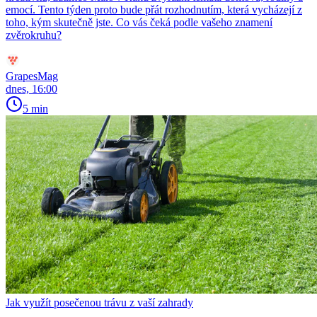
emocí. Tento týden proto bude přát rozhodnutím, která vycházejí z
toho, kým skutečně jste. Co vás čeká podle vašeho znamení
zvěrokruhu?
GrapesMag
dnes, 16:00
5 min
Jak využít posečenou trávu z vaší zahrady