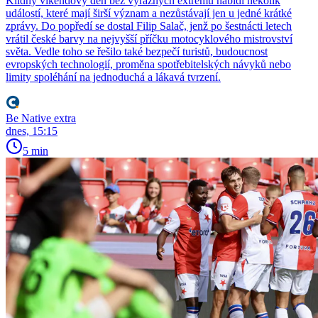
Klidný víkendový den bez výrazných extrémů nabídl několik
událostí, které mají širší význam a nezůstávají jen u jedné krátké
zprávy. Do popředí se dostal Filip Salač, jenž po šestnácti letech
vrátil české barvy na nejvyšší příčku motocyklového mistrovství
světa. Vedle toho se řešilo také bezpečí turistů, budoucnost
evropských technologií, proměna spotřebitelských návyků nebo
limity spoléhání na jednoduchá a lákavá tvrzení.
Be Native extra
dnes, 15:15
5 min