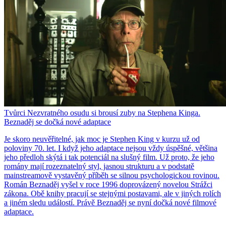
Tvůrci Nezvratného osudu si brousí zuby na Stephena Kinga.
Beznaděj se dočká nové adaptace
Je skoro neuvěřitelné, jak moc je Stephen King v kurzu už od
poloviny 70. let. I když jeho adaptace nejsou vždy úspěšné, většina
jeho předloh skýtá i tak potenciál na slušný film. Už proto, že jeho
romány mají rozeznatelný styl, jasnou strukturu a v podstatě
mainstreamově vystavěný příběh se silnou psychologickou rovinou.
Román Beznaděj vyšel v roce 1996 doprovázený novelou Strážci
zákona. Obě knihy pracují se stejnými postavami, ale v jiných rolích
a jiném sledu událostí. Právě Beznaděj se nyní dočká nové filmové
adaptace.