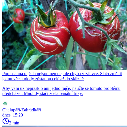
Popraskaná rajčata nejsou nemoc, ale chyba v zálivce. Stačí změnit
jednu věc a plody zůstanou celé až do sklizně
Aby vám už neprasklo ani jedno rajče, naučte se tomuto problému
předcházet. Mnohdy stačí zcela banální triky.
Chalupáři-Zahrádkáři
dnes, 15:20
2 min