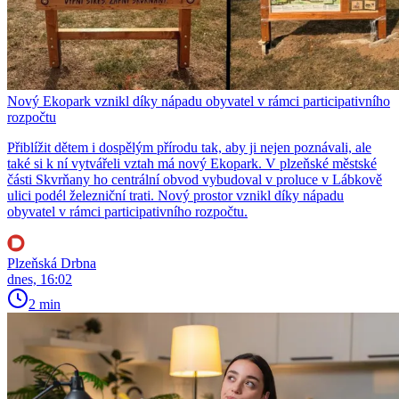
Nový Ekopark vznikl díky nápadu obyvatel v rámci participativního
rozpočtu
Přiblížit dětem i dospělým přírodu tak, aby ji nejen poznávali, ale
také si k ní vytvářeli vztah má nový Ekopark. V plzeňské městské
části Skvrňany ho centrální obvod vybudoval v proluce v Lábkově
ulici podél železniční trati. Nový prostor vznikl díky nápadu
obyvatel v rámci participativního rozpočtu.
Plzeňská Drbna
dnes, 16:02
2 min