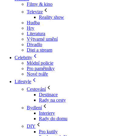
Filmy & kino
Televize
Reality show
Hudba
Hry
Literatura
Výtvarné umění
Divadlo
Digi a stream
Celebrity
Módní policie
Pro pamětníky
Nové tváře
Lifestyle
Cestování
Destinace
Rady na cesty
Bydlení
Interiery
Rady do domu
DIY
Pro kutily