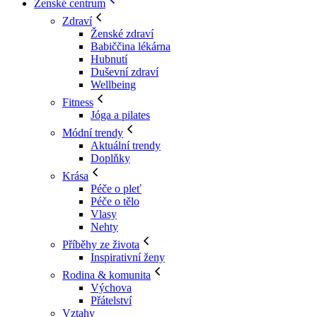
Ženské centrum
Zdraví
Ženské zdraví
Babiččina lékárna
Hubnutí
Duševní zdraví
Wellbeing
Fitness
Jóga a pilates
Módní trendy
Aktuální trendy
Doplňky
Krása
Péče o pleť
Péče o tělo
Vlasy
Nehty
Příběhy ze života
Inspirativní ženy
Rodina & komunita
Výchova
Přátelství
Vztahy