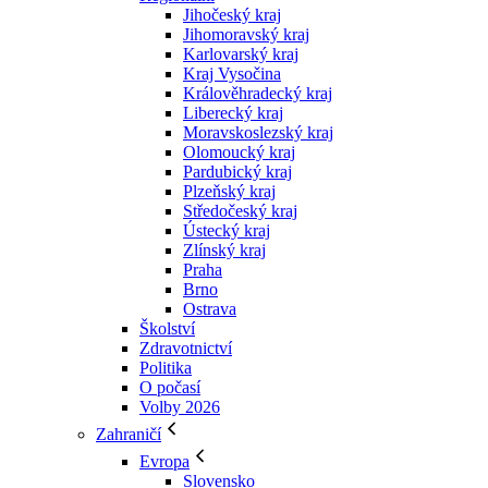
Jihočeský kraj
Jihomoravský kraj
Karlovarský kraj
Kraj Vysočina
Králověhradecký kraj
Liberecký kraj
Moravskoslezský kraj
Olomoucký kraj
Pardubický kraj
Plzeňský kraj
Středočeský kraj
Ústecký kraj
Zlínský kraj
Praha
Brno
Ostrava
Školství
Zdravotnictví
Politika
O počasí
Volby 2026
Zahraničí
Evropa
Slovensko