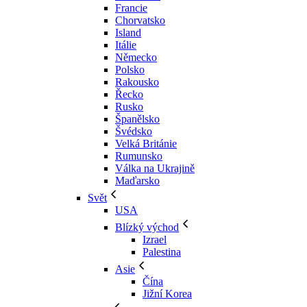
Francie
Chorvatsko
Island
Itálie
Německo
Polsko
Rakousko
Řecko
Rusko
Španělsko
Švédsko
Velká Británie
Rumunsko
Válka na Ukrajině
Maďarsko
Svět
USA
Blízký východ
Izrael
Palestina
Asie
Čína
Jižní Korea