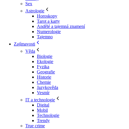
Sex
Astrologie
Horoskopy
Tarot a karty
Andělé a tajemná znamení
Numerologie
Tajemno
Zajímavosti
Věda
Biologie
Ekologie
Fyzika
Geografie
Historie
Chemie
Jazykověda
Vesmír
IT a technologie
Digital
Mobil
Technologie
Trendy
True crime