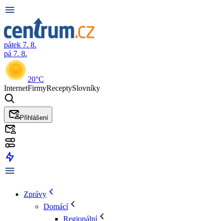
pátek 7. 8.
pá 7. 8.
20°C
Internet
Firmy
Recepty
Slovníky
Přihlášení
Zprávy
Domácí
Regionální