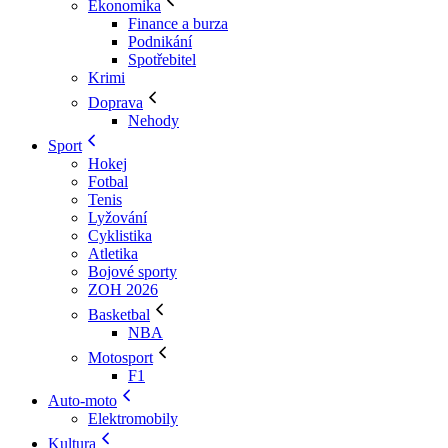
Ekonomika
Finance a burza
Podnikání
Spotřebitel
Krimi
Doprava
Nehody
Sport
Hokej
Fotbal
Tenis
Lyžování
Cyklistika
Atletika
Bojové sporty
ZOH 2026
Basketbal
NBA
Motosport
F1
Auto-moto
Elektromobily
Kultura