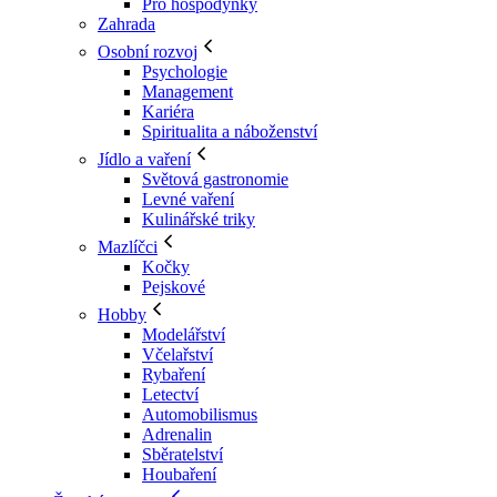
Pro hospodyňky
Zahrada
Osobní rozvoj
Psychologie
Management
Kariéra
Spiritualita a náboženství
Jídlo a vaření
Světová gastronomie
Levné vaření
Kulinářské triky
Mazlíčci
Kočky
Pejskové
Hobby
Modelářství
Včelařství
Rybaření
Letectví
Automobilismus
Adrenalin
Sběratelství
Houbaření