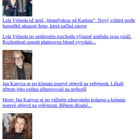
Lela Vémola už není „blondýnkou od Karlose“. Nový vzhled podle
fanoušků ukazuje ženu, která začíná znovu
Lela Vémola po nedávném rozchodu výrazně změnila svou vizáž.
Rozhodnutí opustit platinovou blond vyvolalo...
Jan Kanyza se po kómatu poprvé objevil na veřejnosti. Lékaři
přitom jeho rodinu připravovali na nejhorší
Herec Jan Kanyza se po vážném zdravotním kolapsu a kómatu
poprvé objevil na veřejnosti. Během dlouhé...