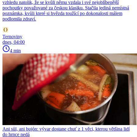
vzhledu natolik, že se kvůli němu vzdala i své nejoblíbenější
pochoutky považované za českou klasiku. Stačila jediná nemístná
poznámka, kvůli které si hvězda toužící po dokonalosti málem
podlomila zdraví.
Ternoviny
dnes, 04:00
4 min
Ani sůl, ani bujón: vývar dostane chuť z 1 věci, kterou většina lidí
do hrnce nedá