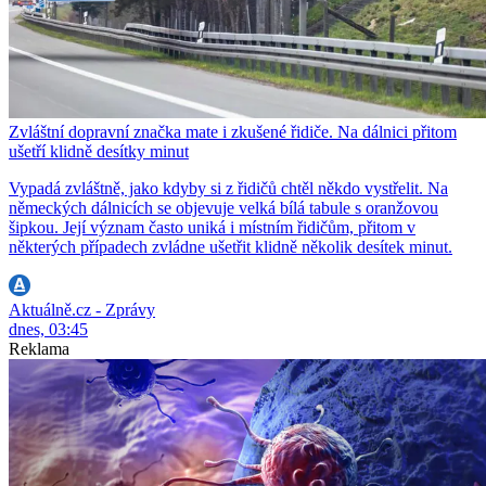
Zvláštní dopravní značka mate i zkušené řidiče. Na dálnici přitom
ušetří klidně desítky minut
Vypadá zvláštně, jako kdyby si z řidičů chtěl někdo vystřelit. Na
německých dálnicích se objevuje velká bílá tabule s oranžovou
šipkou. Její význam často uniká i místním řidičům, přitom v
některých případech zvládne ušetřit klidně několik desítek minut.
Aktuálně.cz - Zprávy
dnes, 03:45
Reklama