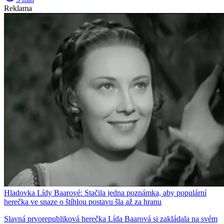
Reklama
Hladovka Lídy Baarové: Stačila jedna poznámka, aby populární
herečka ve snaze o štíhlou postavu šla až za hranu
Slavná prvorepubliková herečka Lída Baarová si zakládala na svém