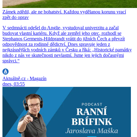
Zámek zdědil, ale ne bohatství. Každou vydělanou korunu vrací
zpět do oprav
V sedmnácti odešel do Anglie, vystudoval univerzitu a začal
budovat vlastní kariéru. Když ale zemřel jeho otec, rozhodl se
Stephanos Germenis-Hildprandt vrátit do jižních Čech a převzít
odpovědnost za rodinné dědictví. Dnes spravuje jeden z
nejkrásnějších vodních zámků v Česku a říká: „Historické památky
nikdo z nás ve skutečnosti nevlastní. Jsme jen jejich dočasnými
správci.“
Aktuálně.cz - Magazín
dnes, 03:55