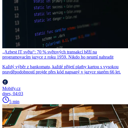
„Azbest IT světa“: 70 % světových transakcí běží na
programovacím jazyce z roku 1959. Nikdo ho neumí nahradit
Každý výběr z bankomatu, každé přijetí platby kartou s vysokou
pravděpodobností projde přes kód napsaný v jazyce starém 66 let.
Mobify.cz
dnes, 04:03
5 min