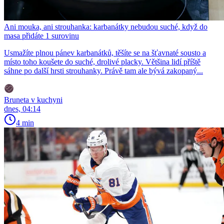
Ani mouka, ani strouhanka: karbanátky nebudou suché, když do
masa přidáte 1 surovinu
Usmažíte plnou pánev karbanátků, těšíte se na šťavnaté sousto a
místo toho koušete do suché, drolivé placky. Většina lidí příště
sáhne po další hrsti strouhanky. Právě tam ale bývá zakopaný...
Bruneta v kuchyni
dnes, 04:14
4 min