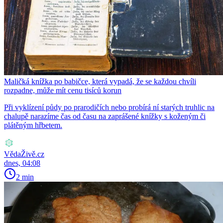
Maličká knížka po babičce, která vypadá, že se každou chvíli
rozpadne, může mít cenu tisíců korun
Při vyklízení půdy po prarodičích nebo probírá ní starých truhlic na
chalupě narazíme čas od času na zaprášené knížky s koženým či
plátěným hřbetem.
VědaŽivě.cz
dnes, 04:08
2 min