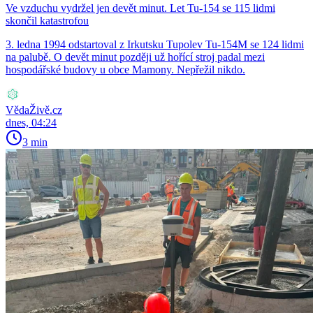
Ve vzduchu vydržel jen devět minut. Let Tu-154 se 115 lidmi
skončil katastrofou
3. ledna 1994 odstartoval z Irkutsku Tupolev Tu-154M se 124 lidmi
na palubě. O devět minut později už hořící stroj padal mezi
hospodářské budovy u obce Mamony. Nepřežil nikdo.
VědaŽivě.cz
dnes, 04:24
3 min