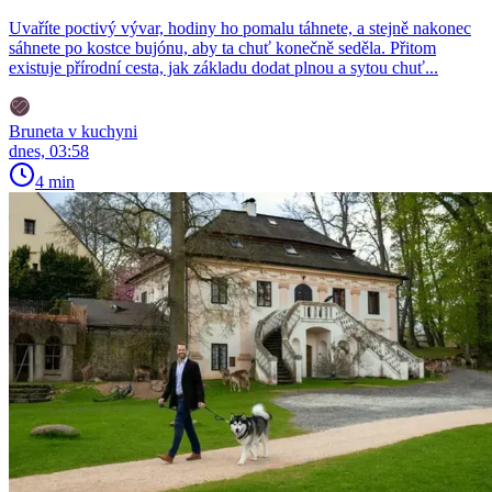
Uvaříte poctivý vývar, hodiny ho pomalu táhnete, a stejně nakonec
sáhnete po kostce bujónu, aby ta chuť konečně seděla. Přitom
existuje přírodní cesta, jak základu dodat plnou a sytou chuť...
Bruneta v kuchyni
dnes, 03:58
4 min