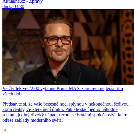
Aktuálně.cz - Zprávy
dnes, 03:30
Ve čtvrtek ve 22:00 vytáhne Prima MAX z archivu nejlepší film
všech dob
Představte si, že vaše bezesné noci splynou v nekonečnou, šedivou
kopii reality, ze které není úniku. Pak ale stačí jedno náhodné
setkání, jediný divoký nápad a zrodí se brutální společenství, které
otřese základy moderního světa.