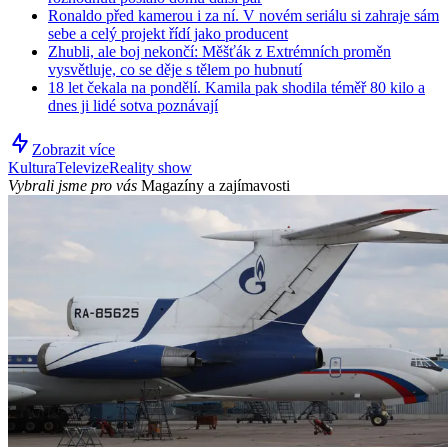
Ronaldo před kamerou i za ní. V novém seriálu si zahraje sám
sebe a celý projekt řídí jako producent
Zhubli, ale boj nekončí: Měšťák z Extrémních proměn
vysvětluje, co se děje s tělem po hubnutí
18 let čekala na pondělí. Kamila pak shodila téměř 80 kilo a
dnes ji lidé sotva poznávají
Zobrazit více
Kultura
Televize
Reality show
Vybrali jsme pro vás
Magazíny a zajímavosti