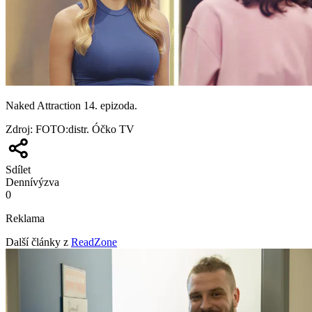
Naked Attraction 14. epizoda.
Zdroj
:
FOTO:distr. Óčko TV
Sdílet
Denní
výzva
0
Reklama
Další články z
ReadZone