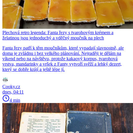
Plechová retro legenda: Fanta řezy s tvarohovým krémem a
želatinou jsou jednoduchý a vděčný moučník na plech
Fanta řezy patří k těm moučníkům, které vypadají slavnostně, ale
doma je zvládnu i bez velkého plánování. Nejraději je dělám na
víkend nebo na návštěvu, protože kakaový korpus, tvarohová
vrstva, mandarinky a vršek z Fanty vytvoří svěží a lehký dezert,
který se dobře krájí a ještě lépe jí.
Cooky.cz
dnes, 04:11
4 min