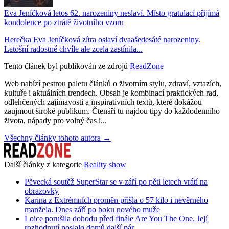
Eva Jeníčková letos 62. narozeniny neslaví. Místo gratulací přijímá
kondolence po ztrátě životního vzoru
Herečka Eva Jeníčková zítra oslaví dvaašedesáté narozeniny.
Letošní radostné chvíle ale zcela zastínila...
Tento článek byl publikován ze zdrojů
ReadZone
Web nabízí pestrou paletu článků o životním stylu, zdraví, vztazích,
kultuře i aktuálních trendech. Obsah je kombinací praktických rad,
odlehčených zajímavostí a inspirativních textů, které dokážou
zaujmout široké publikum. Čtenáři tu najdou tipy do každodenního
života, nápady pro volný čas i...
Všechny články tohoto autora →
Další články z kategorie
Reality show
Pěvecká soutěž SuperStar se v září po pěti letech vrátí na
obrazovky
Karina z Extrémních proměn přišla o 57 kilo i nevěrného
manžela. Dnes září po boku nového muže
Loice porušila dohodu před finále Are You The One. Její
rozhodnutí poslalo domů další pár