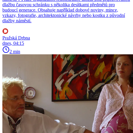
dlažbu časovou schránku s několika desítkami předmětů pro
budoucí generace. Obsahuje například dobové noviny, mince,
vzkazy, fotografie, architektonické návrhy nebo kostku z původní
dlažby náměstí.
Pražská Drbna
dnes, 04:15
2 min