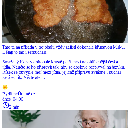
Tato tajná přísada v trojobalu vždy zajistí dokonale křupavou kůrku.
Dělají to tak i šéfkuchaři
Smažený řízek v dokonalé krustě patří mezi nejoblíbenější česká
jídla. Naučte se ho připravit tak, aby se doslova rozplýval na jazyku.
Řízek se obvykle řadí mezi jídla, jejichž přípravu zvládne i kuchař
začátečník. Vězte ale,...
BydlímeÚtulně.cz
dnes, 04:06
2 min