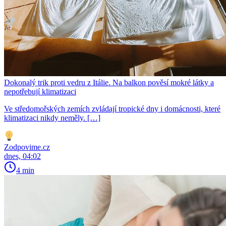
Dokonalý trik proti vedru z Itálie. Na balkon pověsí mokré látky a
nepotřebují klimatizaci
Ve středomořských zemích zvládají tropické dny i domácnosti, které
klimatizaci nikdy neměly. […]
Zodpovime.cz
dnes, 04:02
4 min