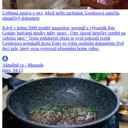
Upřímná zpráva o otci, jehož nešlo zachránit. Geislerová natočila
uhrančivý dokument
Když v lednu 2009 zemřel japanolog, novinář a výtvarník Petr
Geisler, bulvární deníky měly jasno: „Otec slavné herečky zemřel na
cirhózu jater.“ Tento reduktivní obraz se nyní pokouší rozbít
Geislerova nejmladší dcera Ester ve svém osobním dokumentu Dvě
deci tuše, který svou syrovostí připomíná home video.
Aktuálně.cz - Magazín
dnes, 04:15