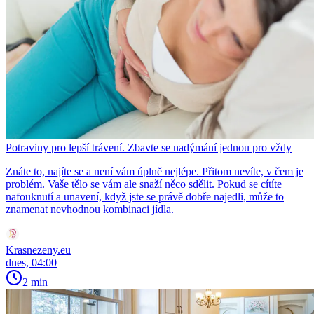
Potraviny pro lepší trávení. Zbavte se nadýmání jednou pro vždy
Znáte to, najíte se a není vám úplně nejlépe. Přitom nevíte, v čem je
problém. Vaše tělo se vám ale snaží něco sdělit. Pokud se cítíte
nafouknutí a unavení, když jste se právě dobře najedli, může to
znamenat nevhodnou kombinaci jídla.
Krasnezeny.eu
dnes, 04:00
2 min