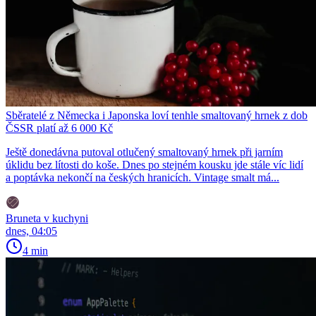
Sběratelé z Německa i Japonska loví tenhle smaltovaný hrnek z dob
ČSSR platí až 6 000 Kč
Ještě donedávna putoval otlučený smaltovaný hrnek při jarním
úklidu bez lítosti do koše. Dnes po stejném kousku jde stále víc lidí
a poptávka nekončí na českých hranicích. Vintage smalt má...
Bruneta v kuchyni
dnes, 04:05
4 min