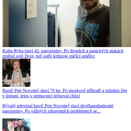
Kuba Ryba slaví 42. narozeniny. Po drogách a panických atakách
změnil svůj život, teď ostře kritizuje mlčící umělce
Bavič Petr Novotný slaví 79 let. Po mozkové příhodě a infarktu žije
v ústraní, letos v nemocnici trénoval chůzi
Bývalý televizní bavič Petr Novotný slaví devětasedmdesáté
narozeniny. Po vážných zdravotních problémech se...