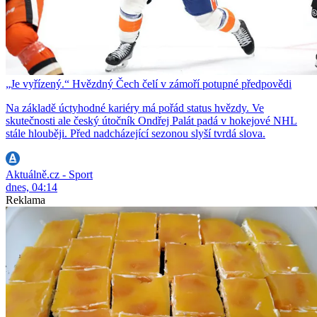
„Je vyřízený.“ Hvězdný Čech čelí v zámoří potupné předpovědi
Na základě úctyhodné kariéry má pořád status hvězdy. Ve
skutečnosti ale český útočník Ondřej Palát padá v hokejové NHL
stále hlouběji. Před nadcházející sezonou slyší tvrdá slova.
Aktuálně.cz - Sport
dnes, 04:14
Reklama