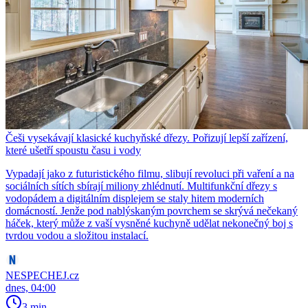
Češi vysekávají klasické kuchyňské dřezy. Pořizují lepší zařízení,
které ušetří spoustu času i vody
Vypadají jako z futuristického filmu, slibují revoluci při vaření a na
sociálních sítích sbírají miliony zhlédnutí. Multifunkční dřezy s
vodopádem a digitálním displejem se staly hitem moderních
domácností. Jenže pod nablýskaným povrchem se skrývá nečekaný
háček, který může z vaší vysněné kuchyně udělat nekonečný boj s
tvrdou vodou a složitou instalací.
NESPECHEJ.cz
dnes, 04:00
3 min