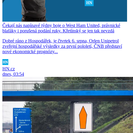
Čekají nás napínavé týdny boje o West Ham United, právnické
blafáky i porušená podání ruky. Křetínský se jen tak nevzdá
Dobré ráno z Hospodářek, je čtvrtek 6. srpna, Orlen Unipetrol
zveřejní hospodářské výsledky za první pololetí, ČNB představí
nové ekonomické prognózy...
HN.cz
dnes, 03:54