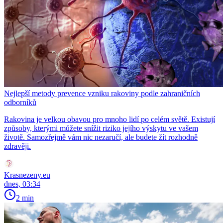
Nejlepší metody prevence vzniku rakoviny podle zahraničních
odborníků
Rakovina je velkou obavou pro mnoho lidí po celém světě. Existují
způsoby, kterými můžete snížit riziko jejího výskytu ve vašem
životě. Samozřejmě vám nic nezaručí, ale budete žít rozhodně
zdravěji.
Krasnezeny.eu
dnes, 03:34
2 min