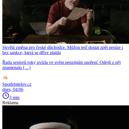
Skvělá změna pro české důchodce. Můžou teď dostat zpět peníze i
bez sankce, která se dříve platila
Řada seniorů roky uvízla ve svém penzijním spoření. Odejít z něj
znamenalo […]
Spotřebitelov.cz
dnes, 04:06
3 min
Reklama