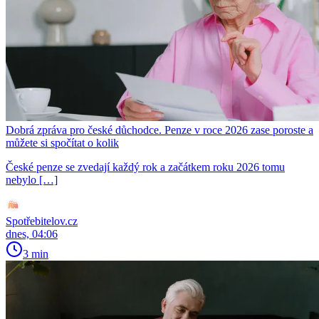
Dobrá zpráva pro české důchodce. Penze v roce 2026 zase poroste a
můžete si spočítat o kolik
České penze se zvedají každý rok a začátkem roku 2026 tomu
nebylo […]
Spotřebitelov.cz
dnes, 04:06
3 min