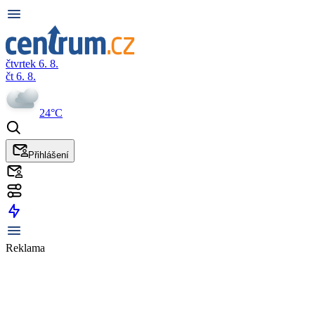
čtvrtek 6. 8.
čt 6. 8.
24°C
Přihlášení
Reklama