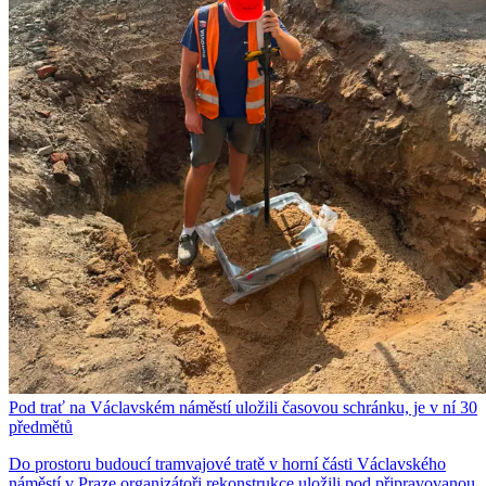
Pod trať na Václavském náměstí uložili časovou schránku, je v ní 30
předmětů
Do prostoru budoucí tramvajové tratě v horní části Václavského
náměstí v Praze organizátoři rekonstrukce uložili pod připravovanou