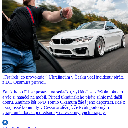
„Frajírek, co provokuje.“ Ukrajincům v Česku vadí incidenty piráta
z D1. Okamura přitvrdil
Za jízdy po D1 se postavil na sedačku, vykláněl se střešním oknem
a vše si natáčel na mobil. Případ ukrajinského piráta silnic má další
dohru. Zatímco šéf SPD Tomio Okamura žádá jeho deportaci, lidé z
ukrajinské komunity v Česku si stěžují, že kvůli podobným
„frajerům“ dopadají předsudky na všechny jejich krajany.