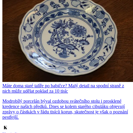
Máte doma staré talíře po babičce? Malý detail na spodní straně z
nich může udělat poklad za 10 tisíc
Modrobílý porcelán býval ozdobou svátečního stolu i prosklené
kredence našich předků. Dnes se kolem starého cibuláku objevují
zprávy o částkách v řádu tisíců korun, skutečnost je však o poznání
pestřejší.