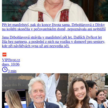
Pět let manželství, pak do konce života sama. Drbohlavová z Dívky
na koštěti skončila v pečovatelském domě, nepoznávala ani nejbližší
Jana Drbohlavová strávila v manželství pět let. Dalších čtyřicet let
žila bez partnera, a poslední z nich na vozíku v domově pro seniory,
kde při návštěvách syna už ani nezvedla oči.
VIPživot.cz
dnes, 10:06
3 min