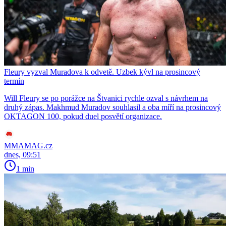
Fleury vyzval Muradova k odvetě. Uzbek kývl na prosincový
termín
Will Fleury se po porážce na Štvanici rychle ozval s návrhem na
druhý zápas. Makhmud Muradov souhlasil a oba míří na prosincový
OKTAGON 100, pokud duel posvětí organizace.
MMAMAG.cz
dnes, 09:51
1 min