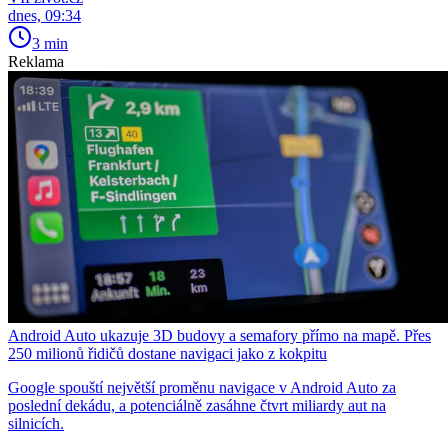
dnes, 09:34
3 min
Reklama
Android Auto ukazuje 3D budovy a semafory přímo na mapě. Přes
250 milionů řidičů dostane navigaci jako z kokpitu
Google spouští největší proměnu navigace v Android Auto za
poslední dekádu, a potenciálně zasáhne čtvrt miliardy aut na
silnicích.