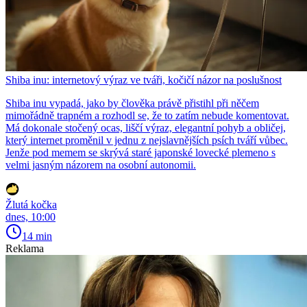
Shiba inu: internetový výraz ve tváři, kočičí názor na poslušnost
Shiba inu vypadá, jako by člověka právě přistihl při něčem
mimořádně trapném a rozhodl se, že to zatím nebude komentovat.
Má dokonale stočený ocas, liščí výraz, elegantní pohyb a obličej,
který internet proměnil v jednu z nejslavnějších psích tváří vůbec.
Jenže pod memem se skrývá staré japonské lovecké plemeno s
velmi jasným názorem na osobní autonomii.
Žlutá kočka
dnes, 10:00
14 min
Reklama