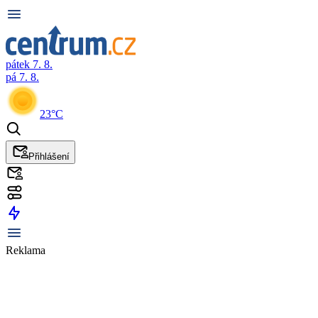
pátek 7. 8.
pá 7. 8.
23°C
Přihlášení
Reklama