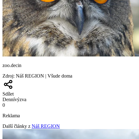
zoo.decin
Zdroj
:
Náš REGION | Všude doma
Sdílet
Denní
výzva
0
Reklama
Další články z
Náš REGION