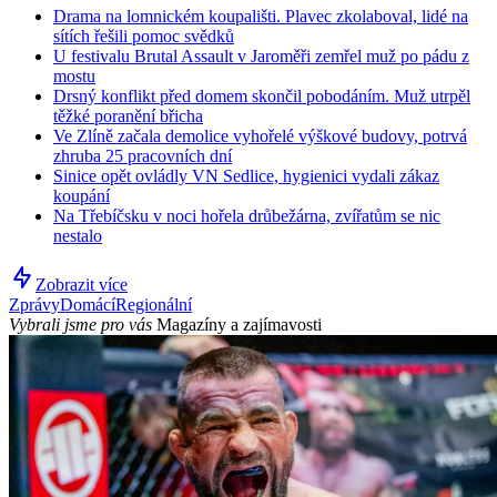
Drama na lomnickém koupališti. Plavec zkolaboval, lidé na
sítích řešili pomoc svědků
U festivalu Brutal Assault v Jaroměři zemřel muž po pádu z
mostu
Drsný konflikt před domem skončil pobodáním. Muž utrpěl
těžké poranění břicha
Ve Zlíně začala demolice vyhořelé výškové budovy, potrvá
zhruba 25 pracovních dní
Sinice opět ovládly VN Sedlice, hygienici vydali zákaz
koupání
Na Třebíčsku v noci hořela drůbežárna, zvířatům se nic
nestalo
Zobrazit více
Zprávy
Domácí
Regionální
Vybrali jsme pro vás
Magazíny a zajímavosti