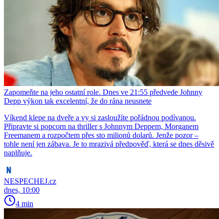
Zapomeňte na jeho ostatní role. Dnes ve 21:55 předvede Johnny
Depp výkon tak excelentní, že do rána neusnete
Víkend klepe na dveře a vy si zasloužíte pořádnou podívanou.
Připravte si popcorn na thriller s Johnnym Deppem, Morganem
Freemanem a rozpočtem přes sto milionů dolarů. Jenže pozor –
tohle není jen zábava. Je to mrazivá předpověď, která se dnes děsivě
naplňuje.
NESPECHEJ.cz
dnes, 10:00
4 min