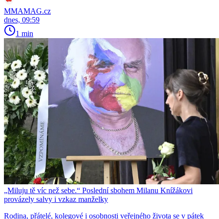
MMAMAG.cz
dnes, 09:59
1 min
„Miluju tě víc než sebe.“ Poslední sbohem Milanu Knížákovi
provázely salvy i vzkaz manželky
Rodina, přátelé, kolegové i osobnosti veřejného života se v pátek