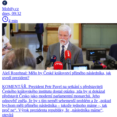
Mobify.cz
dnes, 09:32
4 min
Aleš Rozehnal: Mělo by České království přímého následníka, jak
uvedl prezident?
KOMENTÁŘ. Prezident Petr Pavel na setkání s představiteli
Českého královského institutu dostal otázku, zda by si dokázal
představit Česko jako moderní parlamentní monarchii. Jeho
odpověď zněla, že by s tím neměl sebemenší problém a že „pokud
bychom měli přímého následníka – jakože jednoho máme –, tak
proč ne“. Výrok prezidenta republiky, že „následníka máme“,
otevírá