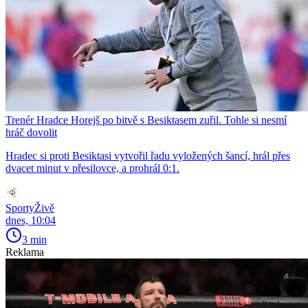
Trenér Hradce Horejš po bitvě s Besiktasem zuřil. Tohle si nesmí
hráč dovolit
Hradec si proti Besiktasi vytvořil řadu vyložených šancí, hrál přes
dvacet minut v přesilovce, a prohrál 0:1.
SportyŽivě
dnes, 10:04
3 min
Reklama