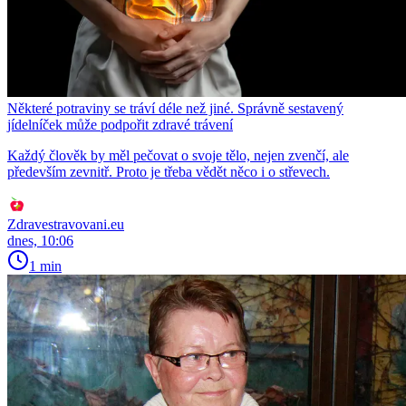
Některé potraviny se tráví déle než jiné. Správně sestavený
jídelníček může podpořit zdravé trávení
Každý člověk by měl pečovat o svoje tělo, nejen zvenčí, ale
především zevnitř. Proto je třeba vědět něco i o střevech.
Zdravestravovani.eu
dnes, 10:06
1 min