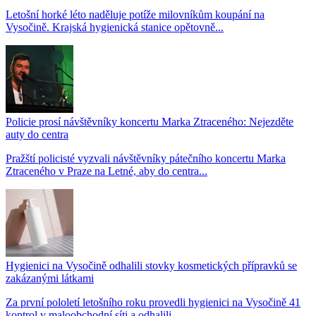
Letošní horké léto naděluje potíže milovníkům koupání na
Vysočině. Krajská hygienická stanice opětovně...
Policie prosí návštěvníky koncertu Marka Ztraceného: Nejezděte
auty do centra
Pražští policisté vyzvali návštěvníky pátečního koncertu Marka
Ztraceného v Praze na Letné, aby do centra...
Hygienici na Vysočině odhalili stovky kosmetických přípravků se
zakázanými látkami
Za první pololetí letošního roku provedli hygienici na Vysočině 41
kontrol v maloobchodní síti a odhalili...