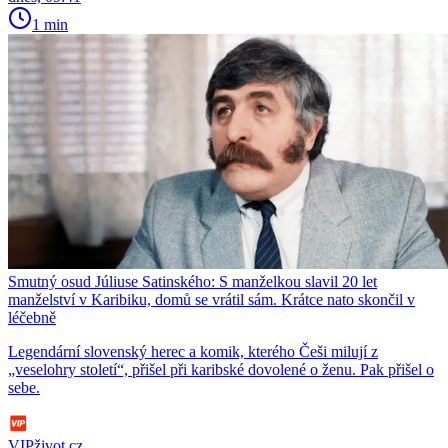
1 min
Smutný osud Júliuse Satinského: S manželkou slavil 20 let
manželství v Karibiku, domů se vrátil sám. Krátce nato skončil v
léčebně
Legendární slovenský herec a komik, kterého Češi milují z
„veselohry století“, přišel při karibské dovolené o ženu. Pak přišel o
sebe.
VIPživot.cz