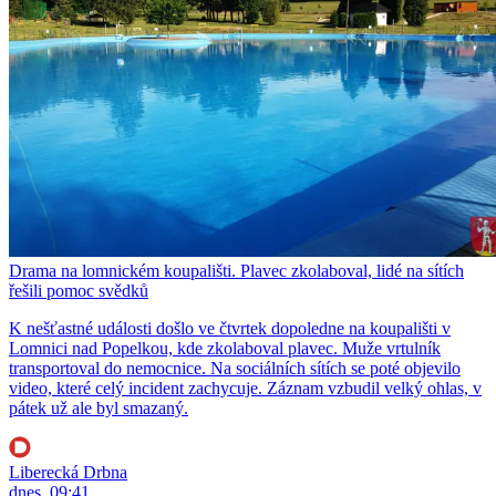
Drama na lomnickém koupališti. Plavec zkolaboval, lidé na sítích
řešili pomoc svědků
K nešťastné události došlo ve čtvrtek dopoledne na koupališti v
Lomnici nad Popelkou, kde zkolaboval plavec. Muže vrtulník
transportoval do nemocnice. Na sociálních sítích se poté objevilo
video, které celý incident zachycuje. Záznam vzbudil velký ohlas, v
pátek už ale byl smazaný.
Liberecká Drbna
dnes, 09:41