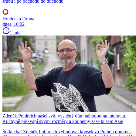
srubu i po odchodu do důchodu.
Hradecká Drbna
dnes, 10:02
1 min
Zdeněk Pohlreich našel svůj vysněný dům náhodou na internetu.
Kuchyně překvapí svými rozměry a koupelny zase kusem Asie
Šéfkuchař Zdeněk Pohlreich vybudoval kousek za Prahou domov s