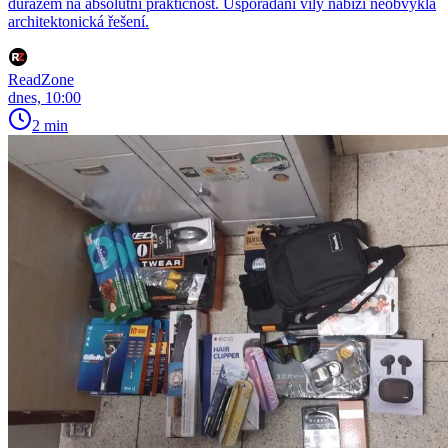
důrazem na absolutní praktičnost. Uspořádání vily nabízí neobvyklá
architektonická řešení.
ReadZone
dnes, 10:00
2 min