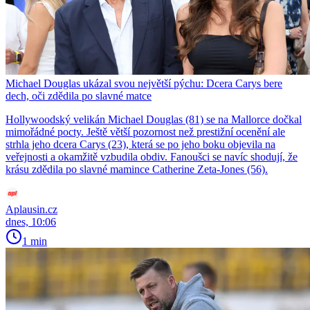
Michael Douglas ukázal svou největší pýchu: Dcera Carys bere
dech, oči zdědila po slavné matce
Hollywoodský velikán Michael Douglas (81) se na Mallorce dočkal
mimořádné pocty. Ještě větší pozornost než prestižní ocenění ale
strhla jeho dcera Carys (23), která se po jeho boku objevila na
veřejnosti a okamžitě vzbudila obdiv. Fanoušci se navíc shodují, že
krásu zdědila po slavné mamince Catherine Zeta-Jones (56).
Aplausin.cz
dnes, 10:06
1 min