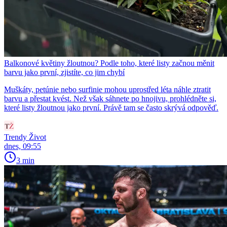
Balkonové květiny žloutnou? Podle toho, které listy začnou měnit
barvu jako první, zjistíte, co jim chybí
Muškáty, petúnie nebo surfinie mohou uprostřed léta náhle ztratit
barvu a přestat kvést. Než však sáhnete po hnojivu, prohlédněte si,
které listy žloutnou jako první. Právě tam se často skrývá odpověď.
Trendy Život
dnes, 09:55
3 min