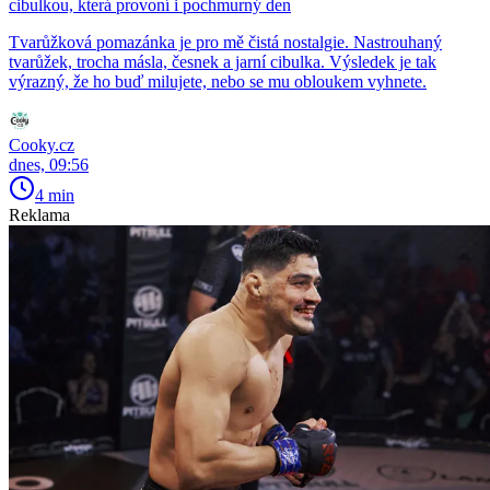
cibulkou, která provoní i pochmurný den
Tvarůžková pomazánka je pro mě čistá nostalgie. Nastrouhaný
tvarůžek, trocha másla, česnek a jarní cibulka. Výsledek je tak
výrazný, že ho buď milujete, nebo se mu obloukem vyhnete.
Cooky.cz
dnes, 09:56
4 min
Reklama