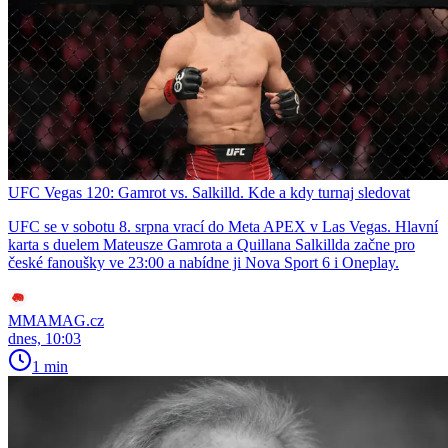
UFC Vegas 120: Gamrot vs. Salkilld. Kde a kdy turnaj sledovat
UFC se v sobotu 8. srpna vrací do Meta APEX v Las Vegas. Hlavní
karta s duelem Mateusze Gamrota a Quillana Salkillda začne pro
české fanoušky ve 23:00 a nabídne ji Nova Sport 6 i Oneplay.
MMAMAG.cz
dnes, 10:03
1 min