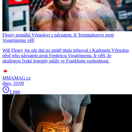
Fleury pomáhá Vémolovi s návratem. Ir Terminátorovi proti
Vosgrönemu věří
Will Fleury jen pár dní po ztrátě titulu trénoval s Karlosem Vémolou
před jeho návratem proti Fredericu Vosgrönemu. Ir věří, že
zkušenost české legendy může ve Frankfurtu rozhodnout.
MMAMAG.cz
dnes, 10:09
1 min