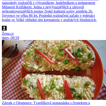
naposledy rozloučili s výtvarníkem, hudebníkem a pedagogem
Milanem Knížákem. Jedna z nejvýraznějších a zároveň
nejkontroverznějších postav české kulturní scény zemřela 26.
července ve věku 86 let. Poslední rozloučení začalo v jedenáct
hodin ve Velké obřadní síni krematoria v pražských Strašnicích.
Žena.cz
dnes, 09:59
Zázrak z Olomouce: Tvarůžková pomazánka s česnekem a