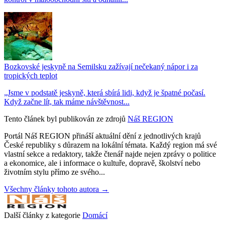
Bozkovské jeskyně na Semilsku zažívají nečekaný nápor i za
tropických teplot
„Jsme v podstatě jeskyně, která sbírá lidi, když je špatné počasí.
Když začne lít, tak máme návštěvnost...
Tento článek byl publikován ze zdrojů
Náš REGION
Portál Náš REGION přináší aktuální dění z jednotlivých krajů
České republiky s důrazem na lokální témata. Každý region má své
vlastní sekce a redaktory, takže čtenář najde nejen zprávy o politice
a ekonomice, ale i informace o kultuře, dopravě, školství nebo
životním stylu přímo ze svého...
Všechny články tohoto autora →
Další články z kategorie
Domácí