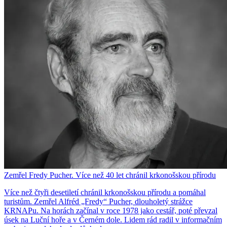
Zemřel Fredy Pucher. Více než 40 let chránil krkonošskou přírodu
Více než čtyři desetiletí chránil krkonošskou přírodu a pomáhal
turistům. Zemřel Alfréd „Fredy“ Pucher, dlouholetý strážce
KRNAPu. Na horách začínal v roce 1978 jako cestář, poté převzal
úsek na Luční hoře a v Černém dole. Lidem rád radil v informačním