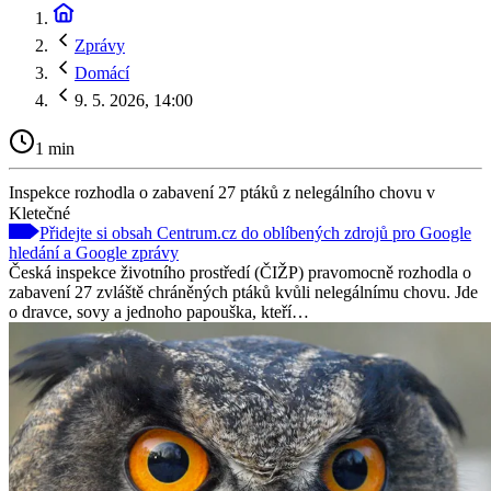
Zprávy
Domácí
9. 5. 2026, 14:00
1 min
Inspekce rozhodla o zabavení 27 ptáků z nelegálního chovu v
Kletečné
Přidejte si obsah Centrum.cz do oblíbených zdrojů pro Google
hledání a Google zprávy
Česká inspekce životního prostředí (ČIŽP) pravomocně rozhodla o
zabavení 27 zvláště chráněných ptáků kvůli nelegálnímu chovu. Jde
o dravce, sovy a jednoho papouška, kteří…