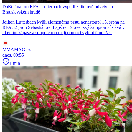
Další rána pro RFA. Lutterbach vypadl z titulové odvety na
Bratislavském hradě
Joilton Lutterbach kvůli zlomenému prstu nenastoupí 15. srpna na
RFA 32 proti Sebastiánovi Fapšovi. Slovenský šampion zůstává v
hlavním zápase a soupeře mu mají pomoci vybrat fanoušci.
MMAMAG.cz
dnes, 09:55
1 min