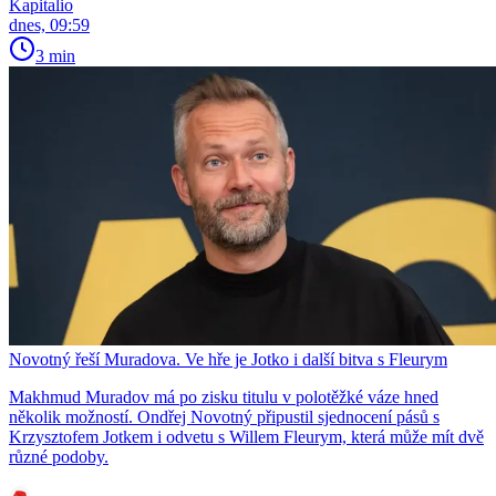
Kapitalio
dnes, 09:59
3 min
Novotný řeší Muradova. Ve hře je Jotko i další bitva s Fleurym
Makhmud Muradov má po zisku titulu v polotěžké váze hned
několik možností. Ondřej Novotný připustil sjednocení pásů s
Krzysztofem Jotkem i odvetu s Willem Fleurym, která může mít dvě
různé podoby.