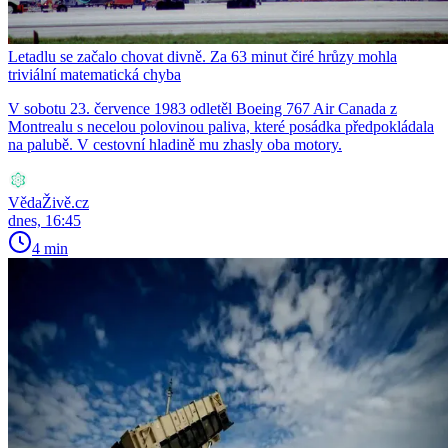
Letadlu se začalo chovat divně. Za 63 minut čiré hrůzy mohla
triviální matematická chyba
V sobotu 23. července 1983 odletěl Boeing 767 Air Canada z
Montrealu s necelou polovinou paliva, které posádka předpokládala
na palubě. V cestovní hladině mu zhasly oba motory.
VědaŽivě.cz
dnes, 16:45
4 min