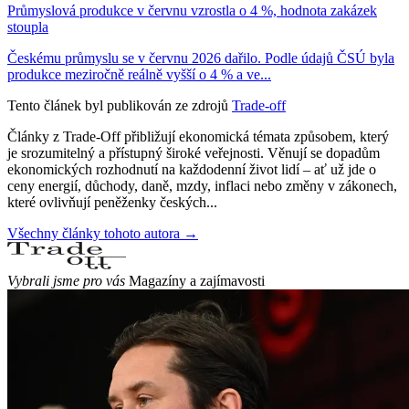
Průmyslová produkce v červnu vzrostla o 4 %, hodnota zakázek
stoupla
Českému průmyslu se v červnu 2026 dařilo. Podle údajů ČSÚ byla
produkce meziročně reálně vyšší o 4 % a ve...
Tento článek byl publikován ze zdrojů
Trade-off
Články z Trade-Off přibližují ekonomická témata způsobem, který
je srozumitelný a přístupný široké veřejnosti. Věnují se dopadům
ekonomických rozhodnutí na každodenní život lidí – ať už jde o
ceny energií, důchody, daně, mzdy, inflaci nebo změny v zákonech,
které ovlivňují peněženky českých...
Všechny články tohoto autora →
Vybrali jsme pro vás
Magazíny a zajímavosti