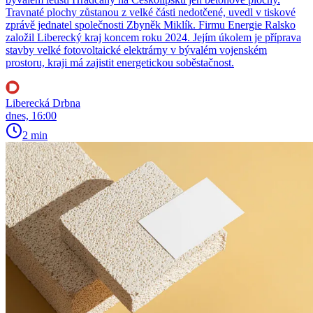
Travnaté plochy zůstanou z velké části nedotčené, uvedl v tiskové
zprávě jednatel společnosti Zbyněk Miklík. Firmu Energie Ralsko
založil Liberecký kraj koncem roku 2024. Jejím úkolem je příprava
stavby velké fotovoltaické elektrárny v bývalém vojenském
prostoru, kraji má zajistit energetickou soběstačnost.
Liberecká Drbna
dnes, 16:00
2 min