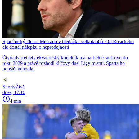
Sparťanský klenot Mercado v hledáčku velkoklubů. Od Rosického
ale dostal nálepku o neprodejnosti
Čtyřiadvacetiletý ekvádorský křídelník má na Letné smlouvu do
roku 2029 a právě rozhodl klíčový duel Ligy mistrů. Sparta ho
pouštět nehodlá.
SportyŽivě
dnes, 17:16
4 min