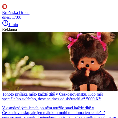
Brněnská Drbna
dnes, 17:00
1 min
Reklama
Tohoto plyšáka mělo každé dítě v Československu. Kdo měl
speciálního svítícího, dostane dnes od sběratelů až 5000 Kč
V osmdesátých letech po něm toužilo snad každé dítě v
Československu, ale jen málokdo mohl mít doma ten skutečně
nejvzácnější kousek. Legendární plyšová hračka s velkýma očima se