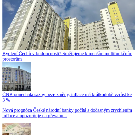
Bydlení Čechů v budoucnosti? Směřujeme k menším multifunkčním
prostorům
ČNB ponechala sazby beze změny, inflace má krátkodobě vzrůst ke
3 %
Nová prognóza České národní banky počítá s dočasným zrychlením
inflace a upozorňuje na převahu...