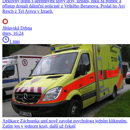
Děkovný dopis s upřímnými slovy úcty, uznání, díků za pomoc a
přístup dostali dálniční policisté z Velkého Beranova. Poslal ho Avi
Resch z Tel Avivu v Izraeli.
Jihlavská Drbna
dnes, 16:24
1 min
Aplikace Záchranka umí nově zavolat psychologa jedním kliknutím.
Zatím jen v jednom kraji, další už čekají