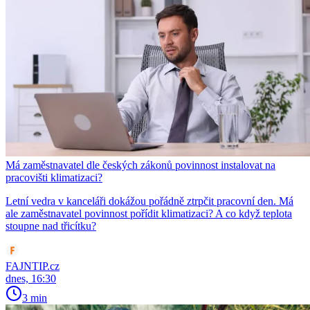
Má zaměstnavatel dle českých zákonů povinnost instalovat na
pracovišti klimatizaci?
Letní vedra v kanceláři dokážou pořádně ztrpčit pracovní den. Má
ale zaměstnavatel povinnost pořídit klimatizaci? A co když teplota
stoupne nad třicítku?
FAJNTIP.cz
dnes, 16:30
3 min