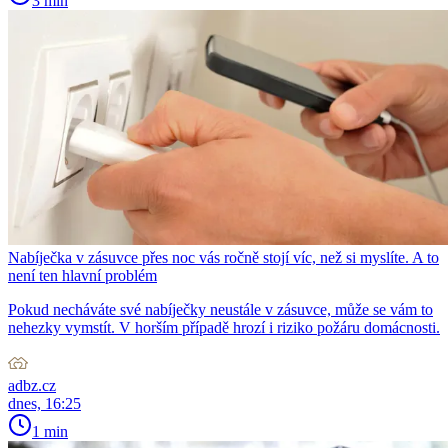
3 min
Nabíječka v zásuvce přes noc vás ročně stojí víc, než si myslíte. A to
není ten hlavní problém
Pokud necháváte své nabíječky neustále v zásuvce, může se vám to
nehezky vymstít. V horším případě hrozí i riziko požáru domácnosti.
adbz.cz
dnes, 16:25
1 min