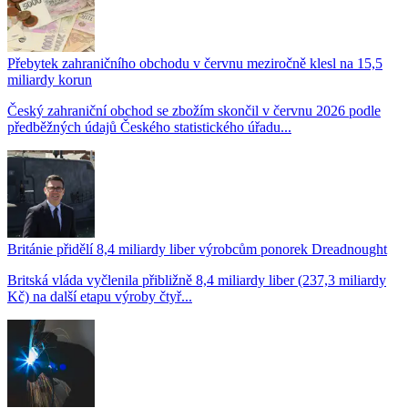
Přebytek zahraničního obchodu v červnu meziročně klesl na 15,5
miliardy korun
Český zahraniční obchod se zbožím skončil v červnu 2026 podle
předběžných údajů Českého statistického úřadu...
Británie přidělí 8,4 miliardy liber výrobcům ponorek Dreadnought
Britská vláda vyčlenila přibližně 8,4 miliardy liber (237,3 miliardy
Kč) na další etapu výroby čtyř...