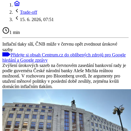
Trade-off
15. 6. 2026, 07:51
1 min
Inflační tlaky sílí, ČNB může v červnu opět zvednout úrokové
sazby
Přidejte si obsah Centrum.cz do oblíbených zdrojů pro Google
hledání a Google zprávy
Zvýšení úrokových sazeb na červnovém zasedání bankovní rady je
podle guvernéra České národní banky Aleše Michla reálnou
možností. V rozhovoru pro Bloomberg uvedl, že argumenty pro
utažení měnové politiky v poslední době zesílily, zejména kvůli
domácím inflačním tlakům.