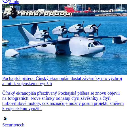
2 min
Pochajská příšera: Čínský ekranoplán dostal závěsníky pro výzbroj
a míří k vojenskému využití
Čínský ekranoplán přezdívaný Pochajská příšera se znovu objevil
na fotografiích. Nové snímky odhalují čtyři závěsníky a čtyři
turbovrtulové motory, což naznačuje možný posun projektu směrem
k vojenskému využití.
Securitytech