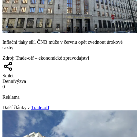
Inflační tlaky sílí, ČNB může v červnu opět zvednout úrokové
sazby
Zdroj
:
Trade-off – ekonomické zpravodajství
Sdílet
Denní
výzva
0
Reklama
Další články z
Trade-off