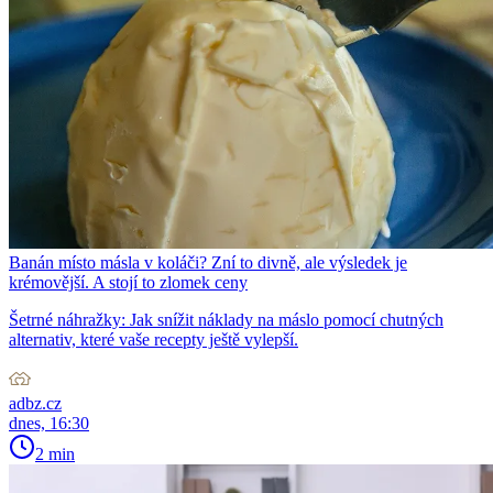
Banán místo másla v koláči? Zní to divně, ale výsledek je
krémovější. A stojí to zlomek ceny
Šetrné náhražky: Jak snížit náklady na máslo pomocí chutných
alternativ, které vaše recepty ještě vylepší.
adbz.cz
dnes, 16:30
2 min