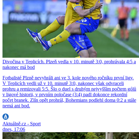
Divočina v Teplicích. Plzeň vedla v 10. minutě 3:0, prohrávala 4:5 a
nakonec má bod
Fotbalisté Plzně nevyhráli ani ve 3. kole nového ročníku první ligy.
V Teplicích vedli už v 10. minutě 3:0, nakonec však odvraceli
prohru a remizovali 5:5. Šlo o duel s druhým nejvyšším počtem gólů
v ligové historii, v prvním poločase (3:4) padl dokonce rekordní
počet branek. Zlín opět prohrál, Bohemians podlehl doma 0:2 a stále
nemá ani bod.
Aktuálně.cz - Sport
dnes, 17:06