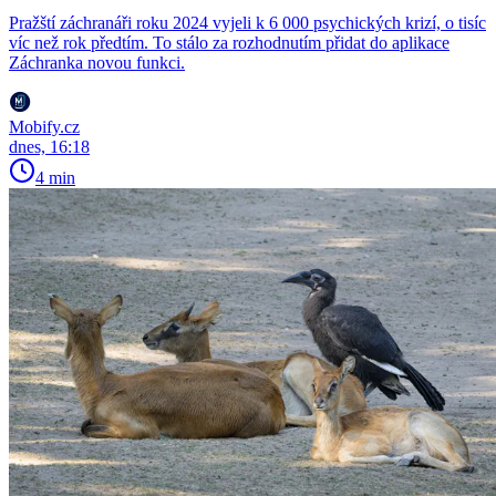
Pražští záchranáři roku 2024 vyjeli k 6 000 psychických krizí, o tisíc
víc než rok předtím. To stálo za rozhodnutím přidat do aplikace
Záchranka novou funkci.
Mobify.cz
dnes, 16:18
4 min