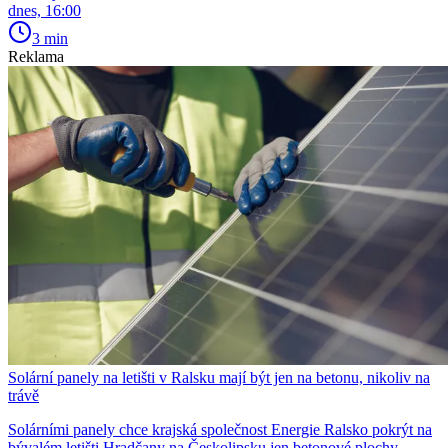
dnes, 16:00
3 min
Reklama
Solární panely na letišti v Ralsku mají být jen na betonu, nikoliv na
trávě
Solárními panely chce krajská společnost Energie Ralsko pokrýt na
bývalém letišti Hradčany na Českolipsku jen betonové plochy.