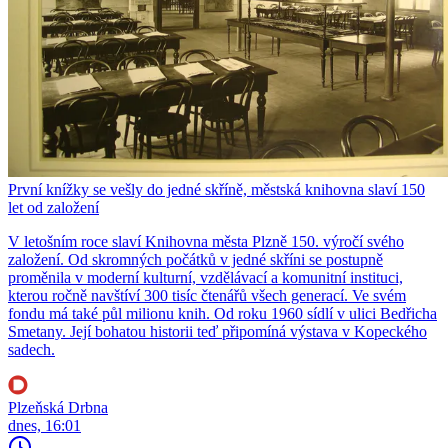
První knížky se vešly do jedné skříně, městská knihovna slaví 150
let od založení
V letošním roce slaví Knihovna města Plzně 150. výročí svého
založení. Od skromných počátků v jedné skříni se postupně
proměnila v moderní kulturní, vzdělávací a komunitní instituci,
kterou ročně navštíví 300 tisíc čtenářů všech generací. Ve svém
fondu má také půl milionu knih. Od roku 1960 sídlí v ulici Bedřicha
Smetany. Její bohatou historii teď připomíná výstava v Kopeckého
sadech.
Plzeňská Drbna
dnes, 16:01