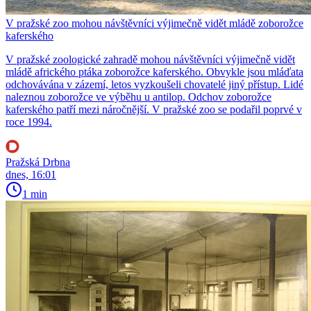
V pražské zoo mohou návštěvníci výjimečně vidět mládě zoborožce
kaferského
V pražské zoologické zahradě mohou návštěvníci výjimečně vidět
mládě afrického ptáka zoborožce kaferského. Obvykle jsou mláďata
odchovávána v zázemí, letos vyzkoušeli chovatelé jiný přístup. Lidé
naleznou zoborožce ve výběhu u antilop. Odchov zoborožce
kaferského patří mezi náročnější. V pražské zoo se podařil poprvé v
roce 1994.
Pražská Drbna
dnes, 16:01
1 min