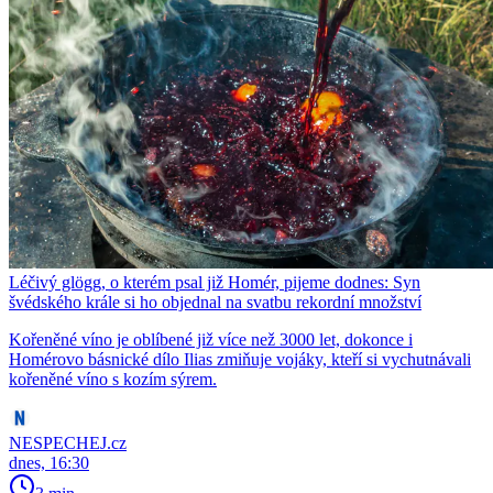
Léčivý glögg, o kterém psal již Homér, pijeme dodnes: Syn
švédského krále si ho objednal na svatbu rekordní množství
Kořeněné víno je oblíbené již více než 3000 let, dokonce i
Homérovo básnické dílo Ilias zmiňuje vojáky, kteří si vychutnávali
kořeněné víno s kozím sýrem.
NESPECHEJ.cz
dnes, 16:30