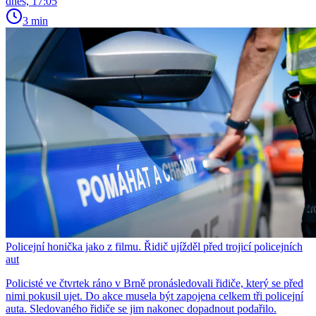
dnes, 17:05
3 min
Policejní honička jako z filmu. Řidič ujížděl před trojicí policejních
aut
Policisté ve čtvrtek ráno v Brně pronásledovali řidiče, který se před
nimi pokusil ujet. Do akce musela být zapojena celkem tři policejní
auta. Sledovaného řidiče se jim nakonec dopadnout podařilo.