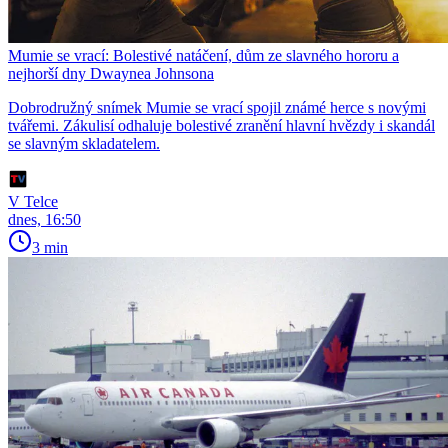
Mumie se vrací: Bolestivé natáčení, dům ze slavného hororu a
nejhorší dny Dwaynea Johnsona
Dobrodružný snímek Mumie se vrací spojil známé herce s novými
tvářemi. Zákulisí odhaluje bolestivé zranění hlavní hvězdy i skandál
se slavným skladatelem.
V Telce
dnes, 16:50
3 min