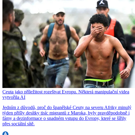
Ceuta jako příležitost rozeštvat Evropu. Některá manipulační videa
vytvořila AI
Jedním z důvodů, proč do španělské Ceuty na severu Afriky minulý
týden přišly desítky tisíc migrantů z Maroka, byly pravděpodobně i
fámy a dezinformace o snadném vstupu do Evropy, které se šířily
přes sociální sítě.