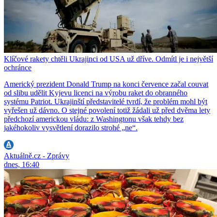
Klíčové rakety chtěli Ukrajinci od USA už dříve. Odmítl je i největší
ochránce
Americký prezident Donald Trump na konci července začal couvat
od slibu udělit Kyjevu licenci na výrobu raket do obranného
systému Patriot. Ukrajinští představitelé tvrdí, že problém mohl být
vyřešen už dávno. O stejné povolení totiž žádali už před dvěma lety
předchozí americkou vládu: z Washingtonu však tehdy bez
jakéhokoliv vysvětlení dorazilo strohé „ne“.
Aktuálně.cz - Zprávy
dnes, 16:40