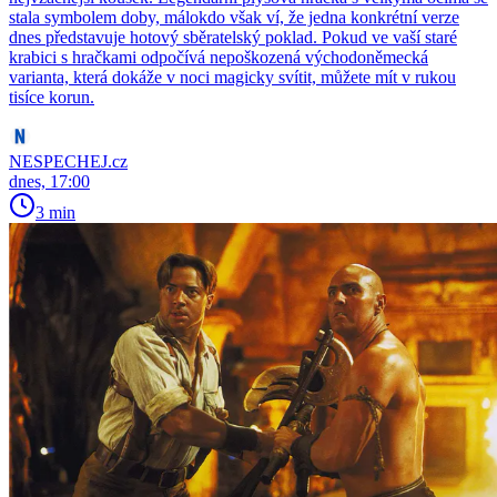
stala symbolem doby, málokdo však ví, že jedna konkrétní verze
dnes představuje hotový sběratelský poklad. Pokud ve vaší staré
krabici s hračkami odpočívá nepoškozená východoněmecká
varianta, která dokáže v noci magicky svítit, můžete mít v rukou
tisíce korun.
NESPECHEJ.cz
dnes, 17:00
3 min