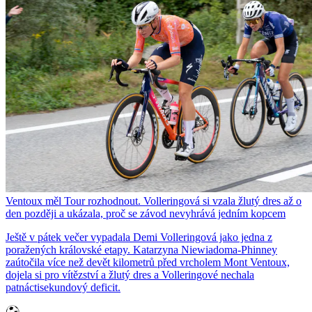
Ventoux měl Tour rozhodnout. Volleringová si vzala žlutý dres až o
den později a ukázala, proč se závod nevyhrává jedním kopcem
Ještě v pátek večer vypadala Demi Volleringová jako jedna z
poražených královské etapy. Katarzyna Niewiadoma-Phinney
zaútočila více než devět kilometrů před vrcholem Mont Ventoux,
dojela si pro vítězství a žlutý dres a Volleringové nechala
patnáctisekundový deficit.