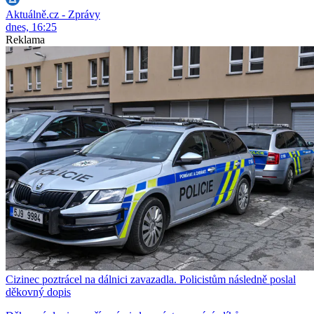
Aktuálně.cz - Zprávy
dnes, 16:25
Reklama
Cizinec poztrácel na dálnici zavazadla. Policistům následně poslal
děkovný dopis