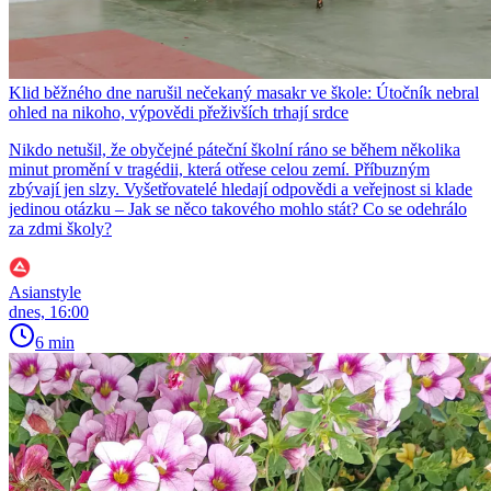
Klid běžného dne narušil nečekaný masakr ve škole: Útočník nebral
ohled na nikoho, výpovědi přeživších trhají srdce
Nikdo netušil, že obyčejné páteční školní ráno se během několika
minut promění v tragédii, která otřese celou zemí. Příbuzným
zbývají jen slzy. Vyšetřovatelé hledají odpovědi a veřejnost si klade
jedinou otázku – Jak se něco takového mohlo stát? Co se odehrálo
za zdmi školy?
Asianstyle
dnes, 16:00
6 min