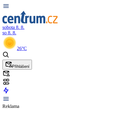
sobota 8. 8.
so 8. 8.
26°C
Přihlášení
Reklama