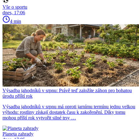
Vše o sportu
dnes, 17:06
4 min
Výsadba jahodníků v srpnu: Právě teď založíte záhon pro bohatou
úrodu příští rok
Výsadba jahodníků v srpnu má oproti jarnímu termínu jednu velkou
výhodu: rostliny získají dostatek času k zakořenění. Díky tomu
mohou příští rok vytvořit silné trsy …
Planeta zahrady