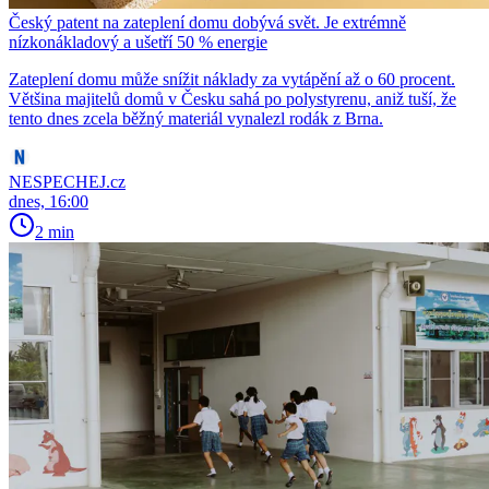
Český patent na zateplení domu dobývá svět. Je extrémně
nízkonákladový a ušetří 50 % energie
Zateplení domu může snížit náklady za vytápění až o 60 procent.
Většina majitelů domů v Česku sahá po polystyrenu, aniž tuší, že
tento dnes zcela běžný materiál vynalezl rodák z Brna.
NESPECHEJ.cz
dnes, 16:00
2 min