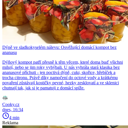
Dýně ve sladkokyselém nálevu: Osvěžující domácí kompot bez
ananasu
Dýňový kompot patří přesně k těm věcem, které doma buď všichni
milují, nebo se jim roky vyhýbali. U nás vyhrála stará klasika bez
ananasové příchuti - jen poctivá dýně, cukr, skořice, hřebíček a
trocha citronu. Právě díky namočení do octové vody a krátkému
povaření zůstávají kostičky pevné, hezky zesklovatí a ve sklenici
chutnají tak, jak si je pamatuji z domácí spíže.
Cooky.cz
dnes, 16:34
4 min
Reklama