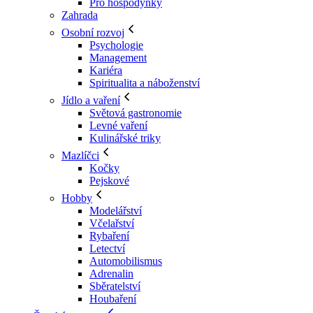
Pro hospodyňky
Zahrada
Osobní rozvoj
Psychologie
Management
Kariéra
Spiritualita a náboženství
Jídlo a vaření
Světová gastronomie
Levné vaření
Kulinářské triky
Mazlíčci
Kočky
Pejskové
Hobby
Modelářství
Včelařství
Rybaření
Letectví
Automobilismus
Adrenalin
Sběratelství
Houbaření