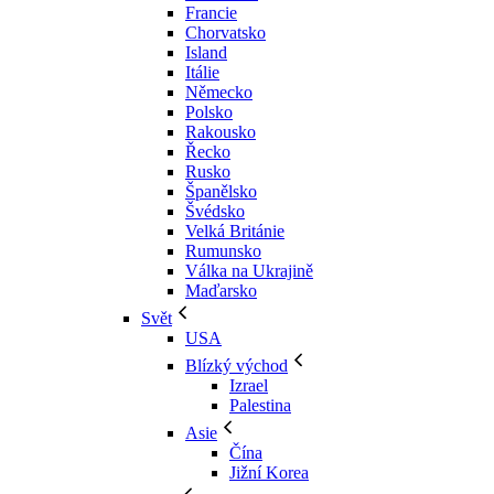
Francie
Chorvatsko
Island
Itálie
Německo
Polsko
Rakousko
Řecko
Rusko
Španělsko
Švédsko
Velká Británie
Rumunsko
Válka na Ukrajině
Maďarsko
Svět
USA
Blízký východ
Izrael
Palestina
Asie
Čína
Jižní Korea