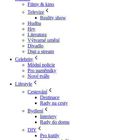
Filmy & kino
Televize
Reality show
Hudba
Hry
Literatura
Výtvarné umění
Divadlo
Digi a stream
Celebrity
Módní policie
Pro pamětníky
Nové tváře
Lifestyle
Cestování
Destinace
Rady na cesty
Bydlení
Interiery
Rady do domu
DIY
Pro kutily