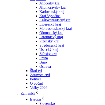
Jihočeský kraj
Jihomoravský kraj
Karlovarský kraj
Kraj Vysočina
Králověhradecký kraj
Liberecký kraj
Moravskoslezský kraj
Olomoucký kraj
Pardubický kraj
Plzeňský kraj
Středočeský kraj
Ústecký kraj
Zlínský kraj
Praha
Brno
Ostrava
Školství
Zdravotnictví
Politika
O počasí
Volby 2026
Zahraničí
Evropa
Slovensko