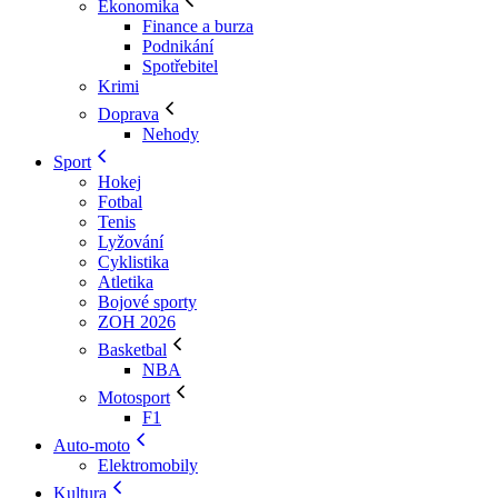
Ekonomika
Finance a burza
Podnikání
Spotřebitel
Krimi
Doprava
Nehody
Sport
Hokej
Fotbal
Tenis
Lyžování
Cyklistika
Atletika
Bojové sporty
ZOH 2026
Basketbal
NBA
Motosport
F1
Auto-moto
Elektromobily
Kultura