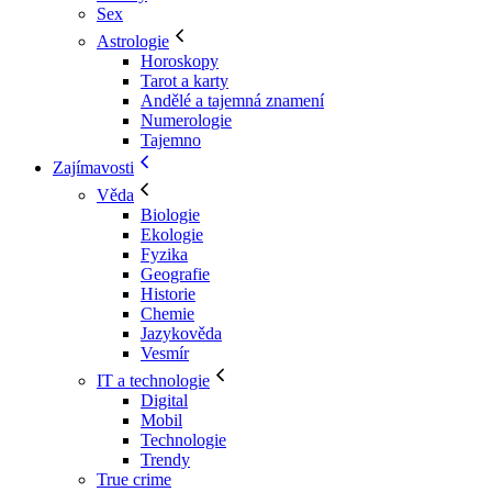
Sex
Astrologie
Horoskopy
Tarot a karty
Andělé a tajemná znamení
Numerologie
Tajemno
Zajímavosti
Věda
Biologie
Ekologie
Fyzika
Geografie
Historie
Chemie
Jazykověda
Vesmír
IT a technologie
Digital
Mobil
Technologie
Trendy
True crime