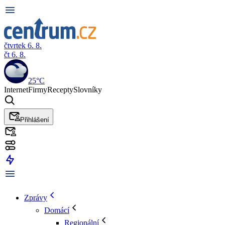
čtvrtek 6. 8.
čt 6. 8.
25°C
Internet
Firmy
Recepty
Slovníky
Přihlášení
Zprávy
Domácí
Regionální