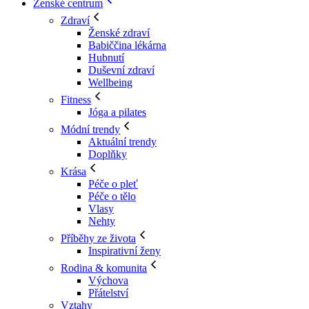
Ženské centrum
Zdraví
Ženské zdraví
Babiččina lékárna
Hubnutí
Duševní zdraví
Wellbeing
Fitness
Jóga a pilates
Módní trendy
Aktuální trendy
Doplňky
Krása
Péče o pleť
Péče o tělo
Vlasy
Nehty
Příběhy ze života
Inspirativní ženy
Rodina & komunita
Výchova
Přátelství
Vztahy