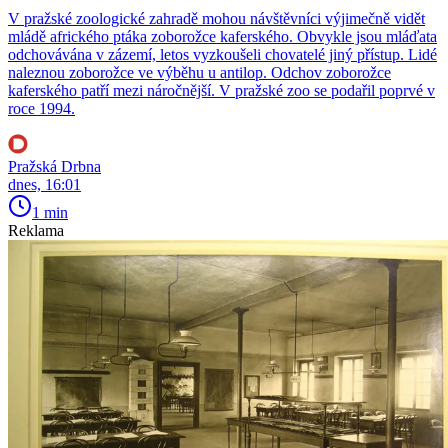
V pražské zoologické zahradě mohou návštěvníci výjimečně vidět
mládě afrického ptáka zoborožce kaferského. Obvykle jsou mláďata
odchovávána v zázemí, letos vyzkoušeli chovatelé jiný přístup. Lidé
naleznou zoborožce ve výběhu u antilop. Odchov zoborožce
kaferského patří mezi náročnější. V pražské zoo se podařil poprvé v
roce 1994.
Pražská Drbna
dnes, 16:01
1 min
Reklama