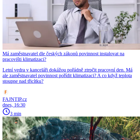
Má zaměstnavatel dle českých zákonů povinnost instalovat na
pracovišti klimatizaci?
Letní vedra v kanceláři dokážou pořádně ztrpčit pracovní den. Má
ale zaměstnavatel povinnost pořídit klimatizaci? A co když teplota
stoupne nad třicítku?
FAJNTIP.cz
dnes, 16:30
3 min