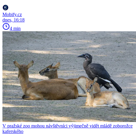
Mobify.cz
dnes, 16:18
4 min
V pražské zoo mohou návštěvníci výjimečně vidět mládě zoborožce
kaferského