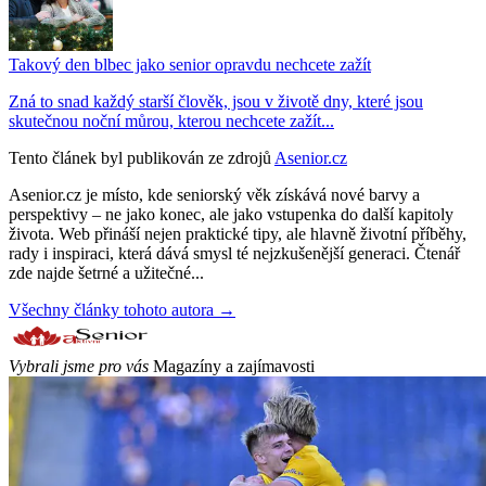
Takový den blbec jako senior opravdu nechcete zažít
Zná to snad každý starší člověk, jsou v životě dny, které jsou
skutečnou noční můrou, kterou nechcete zažít...
Tento článek byl publikován ze zdrojů
Asenior.cz
Asenior.cz je místo, kde seniorský věk získává nové barvy a
perspektivy – ne jako konec, ale jako vstupenka do další kapitoly
života. Web přináší nejen praktické tipy, ale hlavně životní příběhy,
rady i inspiraci, která dává smysl té nejzkušenější generaci. Čtenář
zde najde šetrné a užitečné...
Všechny články tohoto autora →
Vybrali jsme pro vás
Magazíny a zajímavosti