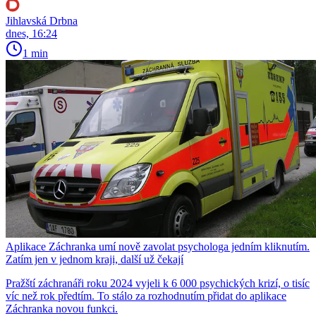
Jihlavská Drbna
dnes, 16:24
1 min
Aplikace Záchranka umí nově zavolat psychologa jedním kliknutím.
Zatím jen v jednom kraji, další už čekají
Pražští záchranáři roku 2024 vyjeli k 6 000 psychických krizí, o tisíc
víc než rok předtím. To stálo za rozhodnutím přidat do aplikace
Záchranka novou funkci.