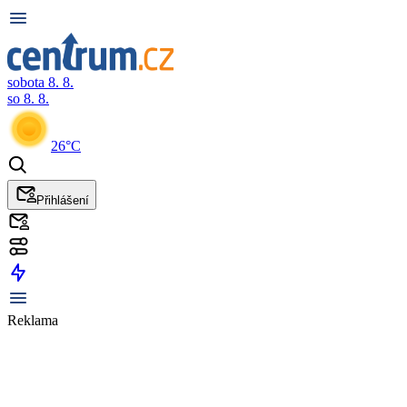
sobota 8. 8.
so 8. 8.
26°C
Přihlášení
Reklama