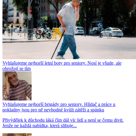
Vyhlašujeme nejhorší letní boty pro seniory. Nosí je všude, ale
ohrožují se tím
Vyhlašujeme nejhorší brigády pro seniory. Hlídač a práce u
pokladny jsou pro ně nevhodné kvůli zátěži a spánku
Přivýdělek k důchodu láká čím dál víc lidí a není se čemu divit.
Jenže ne každá nabídka, která slibuje...