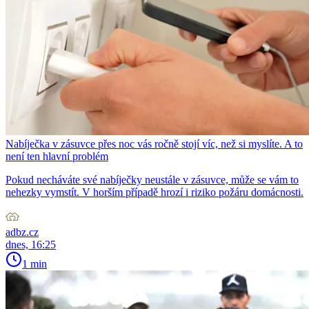
Nabíječka v zásuvce přes noc vás ročně stojí víc, než si myslíte. A to
není ten hlavní problém
Pokud necháváte své nabíječky neustále v zásuvce, může se vám to
nehezky vymstít. V horším případě hrozí i riziko požáru domácnosti.
adbz.cz
dnes, 16:25
1 min