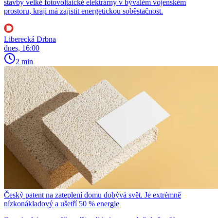
stavby velké fotovoltaické elektrárny v bývalém vojenském
prostoru, kraji má zajistit energetickou soběstačnost.
Liberecká Drbna
dnes, 16:00
2 min
Český patent na zateplení domu dobývá svět. Je extrémně
nízkonákladový a ušetří 50 % energie