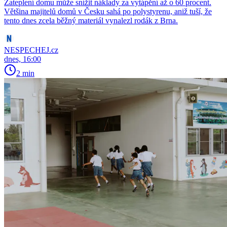
Zateplení domu může snížit náklady za vytápění až o 60 procent.
Většina majitelů domů v Česku sahá po polystyrenu, aniž tuší, že
tento dnes zcela běžný materiál vynalezl rodák z Brna.
NESPECHEJ.cz
dnes, 16:00
2 min