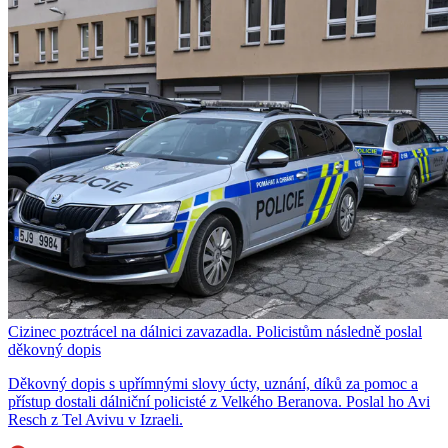
Cizinec poztrácel na dálnici zavazadla. Policistům následně poslal
děkovný dopis
Děkovný dopis s upřímnými slovy úcty, uznání, díků za pomoc a
přístup dostali dálniční policisté z Velkého Beranova. Poslal ho Avi
Resch z Tel Avivu v Izraeli.