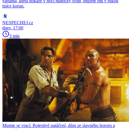
varianta, která dokáže v noci magicky svítit, můžete mít v rukou
tisíce korun.
NESPECHEJ.cz
dnes, 17:00
3 min
Mumie se vrací: Bolestivé natáčení, dům ze slavného hororu a