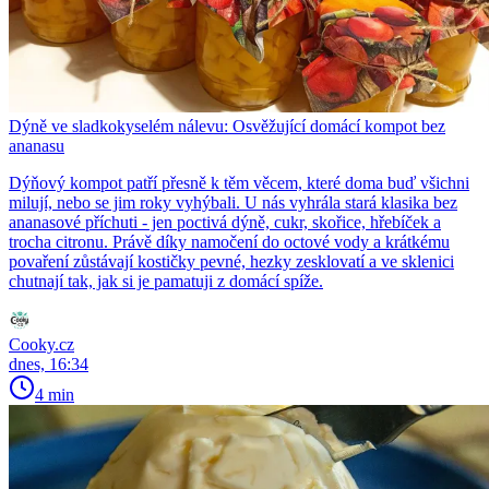
Dýně ve sladkokyselém nálevu: Osvěžující domácí kompot bez
ananasu
Dýňový kompot patří přesně k těm věcem, které doma buď všichni
milují, nebo se jim roky vyhýbali. U nás vyhrála stará klasika bez
ananasové příchuti - jen poctivá dýně, cukr, skořice, hřebíček a
trocha citronu. Právě díky namočení do octové vody a krátkému
povaření zůstávají kostičky pevné, hezky zesklovatí a ve sklenici
chutnají tak, jak si je pamatuji z domácí spíže.
Cooky.cz
dnes, 16:34
4 min