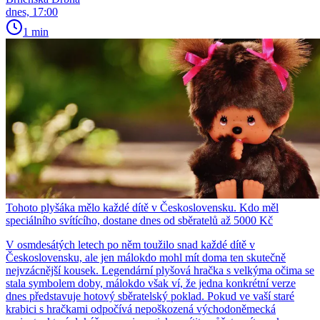
dnes, 17:00
1 min
Tohoto plyšáka mělo každé dítě v Československu. Kdo měl
speciálního svítícího, dostane dnes od sběratelů až 5000 Kč
V osmdesátých letech po něm toužilo snad každé dítě v
Československu, ale jen málokdo mohl mít doma ten skutečně
nejvzácnější kousek. Legendární plyšová hračka s velkýma očima se
stala symbolem doby, málokdo však ví, že jedna konkrétní verze
dnes představuje hotový sběratelský poklad. Pokud ve vaší staré
krabici s hračkami odpočívá nepoškozená východoněmecká