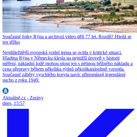
Současné fotky Rýna a archivní video dělí 77 let. Rozdíl? Hledá se
jen těžko
Nejdůležitější evropská vodní tepna se ocitla v kritické situaci.
Hladina Rýna v Německu klesla na nejnižší úroveň v historii
měření, nákladní lodě mohou plout jen s pětinou běžného nákladu a
cena přepravy během několika týdnů několikanásobně vzrostla.
Současné záběry vyschlého koryta navíc připomínají legendární
sucho z roku 1949.
Aktuálně.cz - Zprávy
dnes, 15:57