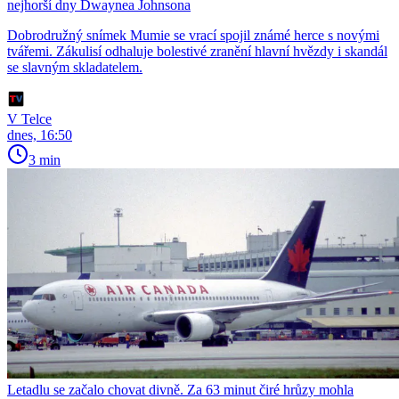
nejhorší dny Dwaynea Johnsona
Dobrodružný snímek Mumie se vrací spojil známé herce s novými
tvářemi. Zákulisí odhaluje bolestivé zranění hlavní hvězdy i skandál
se slavným skladatelem.
V Telce
dnes, 16:50
3 min
Letadlu se začalo chovat divně. Za 63 minut čiré hrůzy mohla