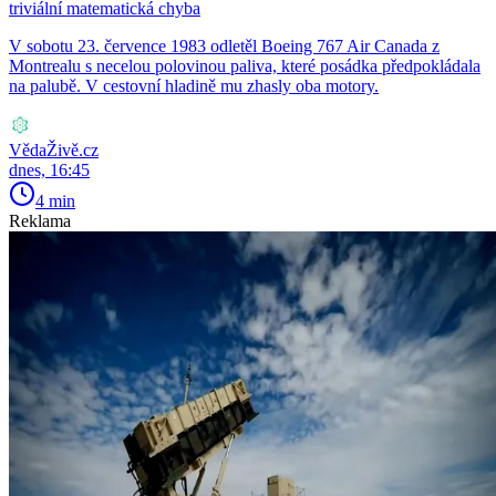
triviální matematická chyba
V sobotu 23. července 1983 odletěl Boeing 767 Air Canada z
Montrealu s necelou polovinou paliva, které posádka předpokládala
na palubě. V cestovní hladině mu zhasly oba motory.
VědaŽivě.cz
dnes, 16:45
4 min
Reklama