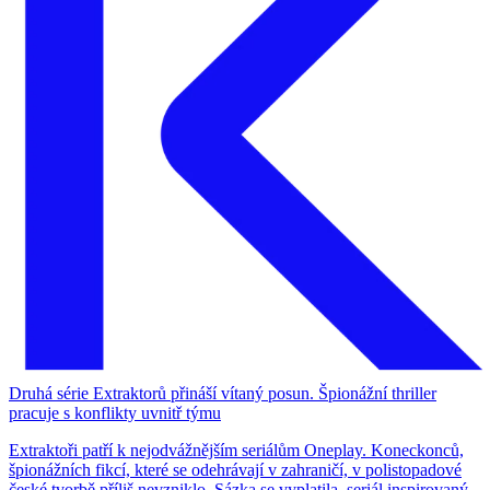
Druhá série Extraktorů přináší vítaný posun. Špionážní thriller
pracuje s konflikty uvnitř týmu
Extraktoři patří k nejodvážnějším seriálům Oneplay. Koneckonců,
špionážních fikcí, které se odehrávají v zahraničí, v polistopadové
české tvorbě příliš nevzniklo. Sázka se vyplatila, seriál inspirovaný