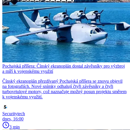
Pochajská příšera: Čínský ekranoplán dostal závěsníky pro výzbroj
a míří k vojenskému využití
Čínský ekranoplán přezdívaný Pochajská příšera se znovu objevil
na fotografiích. Nové snímky odhalují čtyři závěsníky a čtyři
turbovrtulové motory, což naznačuje možný posun projektu směrem
k vojenskému využití.
Securitytech
dnes, 16:00
3 min