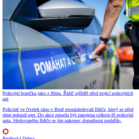
Policejní honička jako z filmu. Řidič ujížděl před trojicí policejních
aut
Policisté ve čtvrtek ráno v Brně pronásledovali řidiče, který se před
nimi pokusil ujet. Do akce musela být zapojena celkem tři policejní
auta. Sledovaného řidiče se jim nakonec dopadnout podařilo.
Brněnská Drbna