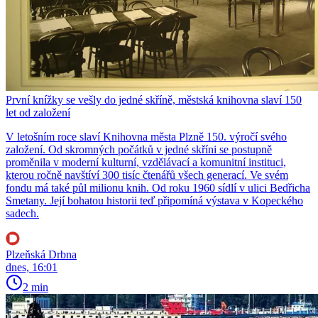
První knížky se vešly do jedné skříně, městská knihovna slaví 150
let od založení
V letošním roce slaví Knihovna města Plzně 150. výročí svého
založení. Od skromných počátků v jedné skříni se postupně
proměnila v moderní kulturní, vzdělávací a komunitní instituci,
kterou ročně navštíví 300 tisíc čtenářů všech generací. Ve svém
fondu má také půl milionu knih. Od roku 1960 sídlí v ulici Bedřicha
Smetany. Její bohatou historii teď připomíná výstava v Kopeckého
sadech.
Plzeňská Drbna
dnes, 16:01
2 min