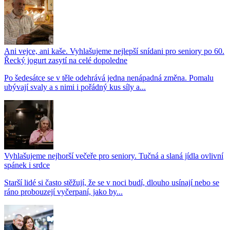
Ani vejce, ani kaše. Vyhlašujeme nejlepší snídani pro seniory po 60.
Řecký jogurt zasytí na celé dopoledne
Po šedesátce se v těle odehrává jedna nenápadná změna. Pomalu
ubývají svaly a s nimi i pořádný kus síly a...
Vyhlašujeme nejhorší večeře pro seniory. Tučná a slaná jídla ovlivní
spánek i srdce
Starší lidé si často stěžují, že se v noci budí, dlouho usínají nebo se
ráno probouzejí vyčerpaní, jako by...