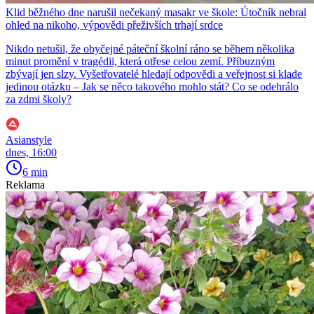
Klid běžného dne narušil nečekaný masakr ve škole: Útočník nebral
ohled na nikoho, výpovědi přeživších trhají srdce
Nikdo netušil, že obyčejné páteční školní ráno se během několika
minut promění v tragédii, která otřese celou zemí. Příbuzným
zbývají jen slzy. Vyšetřovatelé hledají odpovědi a veřejnost si klade
jedinou otázku – Jak se něco takového mohlo stát? Co se odehrálo
za zdmi školy?
Asianstyle
dnes, 16:00
6 min
Reklama