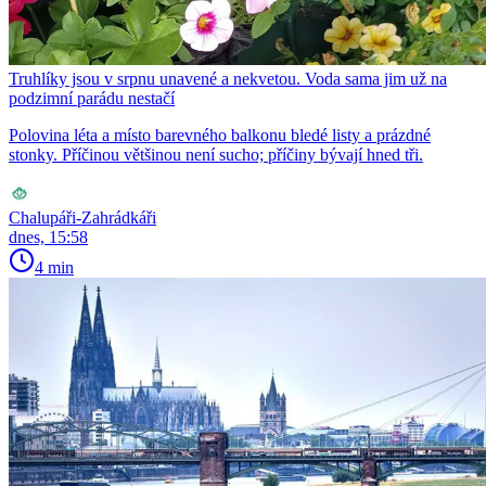
Truhlíky jsou v srpnu unavené a nekvetou. Voda sama jim už na
podzimní parádu nestačí
Polovina léta a místo barevného balkonu bledé listy a prázdné
stonky. Příčinou většinou není sucho; příčiny bývají hned tři.
Chalupáři-Zahrádkáři
dnes, 15:58
4 min