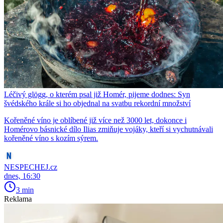
Léčivý glögg, o kterém psal již Homér, pijeme dodnes: Syn
švédského krále si ho objednal na svatbu rekordní množství
Kořeněné víno je oblíbené již více než 3000 let, dokonce i
Homérovo básnické dílo Ilias zmiňuje vojáky, kteří si vychutnávali
kořeněné víno s kozím sýrem.
NESPECHEJ.cz
dnes, 16:30
3 min
Reklama