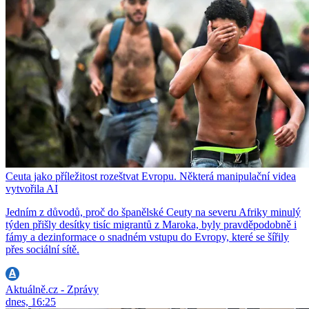
Ceuta jako příležitost rozeštvat Evropu. Některá manipulační videa
vytvořila AI
Jedním z důvodů, proč do španělské Ceuty na severu Afriky minulý
týden přišly desítky tisíc migrantů z Maroka, byly pravděpodobně i
fámy a dezinformace o snadném vstupu do Evropy, které se šířily
přes sociální sítě.
Aktuálně.cz - Zprávy
dnes, 16:25