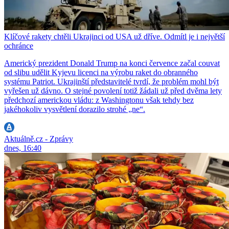
Klíčové rakety chtěli Ukrajinci od USA už dříve. Odmítl je i největší
ochránce
Americký prezident Donald Trump na konci července začal couvat
od slibu udělit Kyjevu licenci na výrobu raket do obranného
systému Patriot. Ukrajinští představitelé tvrdí, že problém mohl být
vyřešen už dávno. O stejné povolení totiž žádali už před dvěma lety
předchozí americkou vládu: z Washingtonu však tehdy bez
jakéhokoliv vysvětlení dorazilo strohé „ne“.
Aktuálně.cz - Zprávy
dnes, 16:40