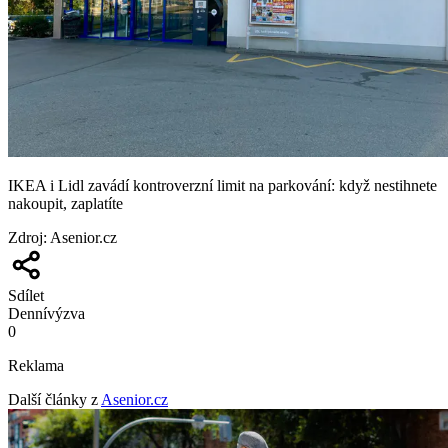
IKEA i Lidl zavádí kontroverzní limit na parkování: když nestihnete
nakoupit, zaplatíte
Zdroj
:
Asenior.cz
Sdílet
Denní
výzva
0
Reklama
Další články z
Asenior.cz