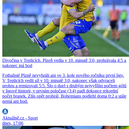
Divočina v Teplicích. Plzeň vedla v 10. minutě 3:0, prohrávala 4:5 a
nakonec má bod
Fotbalisté Plzně nevyhráli ani ve 3. kole nového ročníku první ligy.
V Teplicích vedli už v 10. minutě 3:0, nakonec však odvraceli
prohru a remizovali 5:5. Šlo o duel s druhým nejvyšším počtem gólů
v ligové historii, v prvním poločase (3:4) padl dokonce rekordní
počet branek. Zlín opět prohrál, Bohemians podlehl doma 0:2 a stále
nemá ani bod.
Aktuálně.cz - Sport
dnes, 17:06