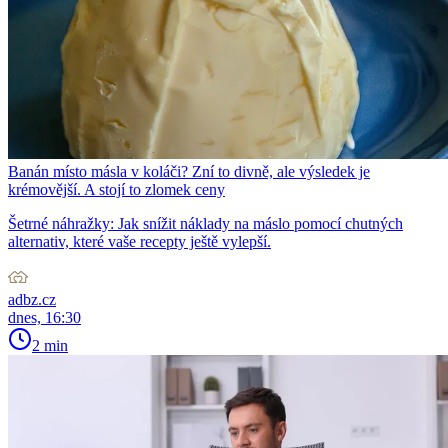
Banán místo másla v koláči? Zní to divně, ale výsledek je
krémovější. A stojí to zlomek ceny
Šetrné náhražky: Jak snížit náklady na máslo pomocí chutných
alternativ, které vaše recepty ještě vylepší.
adbz.cz
dnes, 16:30
2 min