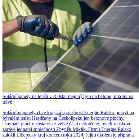
Solární panely na letišti v Ralsku mají být jen na betonu, nikoliv na
trávě
Solárními panely chce krajská společnost Energie Ralsko pokrýt na
bývalém letišti Hradčany na Českolipsku jen betonové plochy.
Travnaté plochy zůstanou z velké části nedotčené, uvedl v tiskové
zprávě jednatel společnosti Zbyněk Miklík. Firmu Energie Ralsko
založil Liberecký kraj koncem roku 2024. Jejím úkolem je příprava