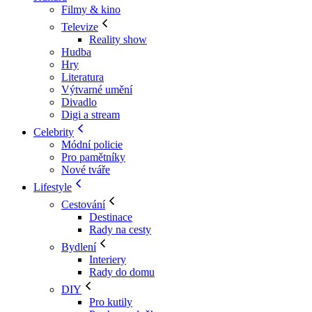
Filmy & kino
Televize
Reality show
Hudba
Hry
Literatura
Výtvarné umění
Divadlo
Digi a stream
Celebrity
Módní policie
Pro pamětníky
Nové tváře
Lifestyle
Cestování
Destinace
Rady na cesty
Bydlení
Interiery
Rady do domu
DIY
Pro kutily