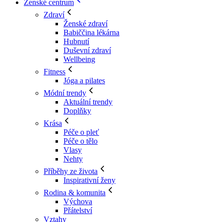
Ženské centrum
Zdraví
Ženské zdraví
Babiččina lékárna
Hubnutí
Duševní zdraví
Wellbeing
Fitness
Jóga a pilates
Módní trendy
Aktuální trendy
Doplňky
Krása
Péče o pleť
Péče o tělo
Vlasy
Nehty
Příběhy ze života
Inspirativní ženy
Rodina & komunita
Výchova
Přátelství
Vztahy