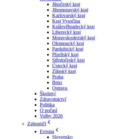
Jihočeský kraj
Jihomoravský kraj
Karlovarský kraj
Kraj Vysočina
Králověhradecký kraj
Liberecký kraj
Moravskoslezský kraj
Olomoucký kraj
Pardubický kraj
Plzeňský kraj
Středočeský kraj
Ústecký kraj
Zlínský kraj
Praha
Brno
Ostrava
Školství
Zdravotnictví
Politika
O počasí
Volby 2026
Zahraničí
Evropa
Slovensko