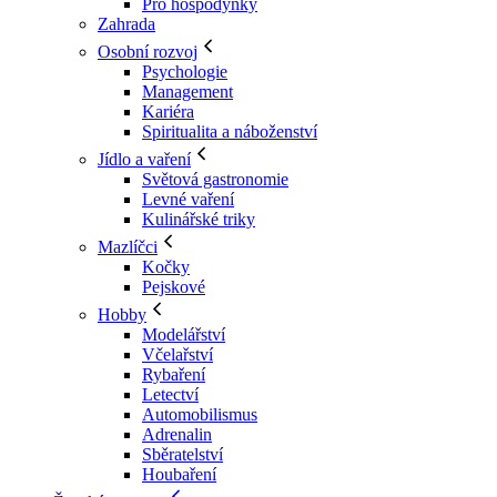
Pro hospodyňky
Zahrada
Osobní rozvoj
Psychologie
Management
Kariéra
Spiritualita a náboženství
Jídlo a vaření
Světová gastronomie
Levné vaření
Kulinářské triky
Mazlíčci
Kočky
Pejskové
Hobby
Modelářství
Včelařství
Rybaření
Letectví
Automobilismus
Adrenalin
Sběratelství
Houbaření