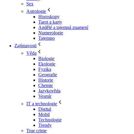
Sex
Astrologie
Horoskopy
Tarot a karty
Andělé a tajemná znamení
Numerologie
Tajemno
Zajímavosti
Věda
Biologie
Ekologie
Fyzika
Geografie
Historie
Chemie
Jazykověda
Vesmír
IT a technologie
Digital
Mobil
Technologie
Trendy
True crime