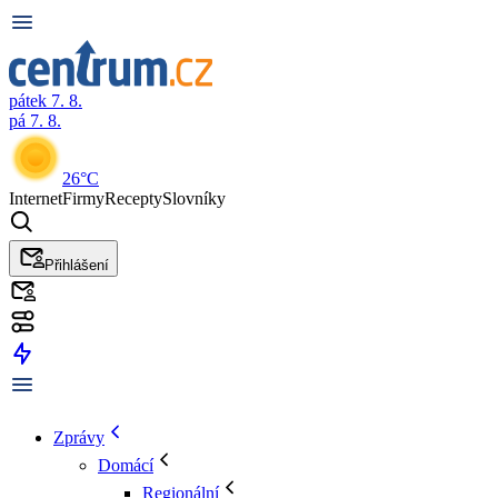
pátek 7. 8.
pá 7. 8.
26°C
Internet
Firmy
Recepty
Slovníky
Přihlášení
Zprávy
Domácí
Regionální