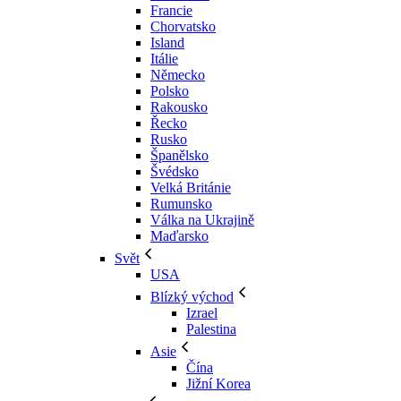
Francie
Chorvatsko
Island
Itálie
Německo
Polsko
Rakousko
Řecko
Rusko
Španělsko
Švédsko
Velká Británie
Rumunsko
Válka na Ukrajině
Maďarsko
Svět
USA
Blízký východ
Izrael
Palestina
Asie
Čína
Jižní Korea