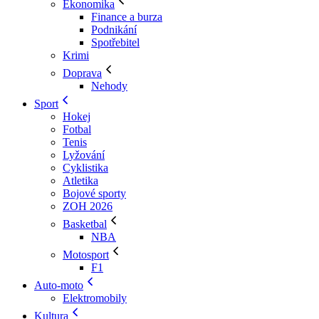
Ekonomika
Finance a burza
Podnikání
Spotřebitel
Krimi
Doprava
Nehody
Sport
Hokej
Fotbal
Tenis
Lyžování
Cyklistika
Atletika
Bojové sporty
ZOH 2026
Basketbal
NBA
Motosport
F1
Auto-moto
Elektromobily
Kultura