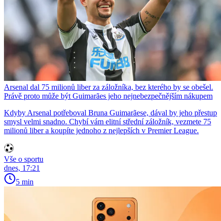
Arsenal dal 75 milionů liber za záložníka, bez kterého by se obešel.
Právě proto může být Guimarães jeho nejnebezpečnějším nákupem
Kdyby Arsenal potřeboval Bruna Guimarãese, dával by jeho přestup
smysl velmi snadno. Chybí vám elitní střední záložník, vezmete 75
milionů liber a koupíte jednoho z nejlepších v Premier League.
Vše o sportu
dnes, 17:21
5 min