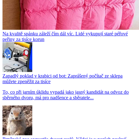
Na kvalitě spánku záleží čím dál víc. Lidé vykupují staré péřové
peřiny za tisíce korun
Zapadlý poklad v krabici od bot: Zaprášený počítač ze sklepa
můžete zpeněžit za tisíce
To, co při jarním úklidu vypadá jako jasný kandidát na odvoz do
sběrného dvoru, má pro nadšence a sběratele...