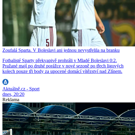
Zoufalá Sparta. V Boleslavi ani jednou nevystřelila na branku
Fotbalisté Sparty překvapivě prohráli v Mladé Boleslavi 0:2.
Pražané mají po druhé porážce v nové sezoně po třech ligových
kolech pouze tři body za upocené domácí vítězství nad Zlínem.
Aktuálně.cz - Sport
dnes, 20:20
Reklama