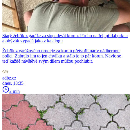
Starý žebřík z garáže za stopadesát korun. Pár ho natřel, přidal prkna
a obývák vypadá jako z katalogu
Žebřík z garážového prodeje za korun přetvořil pár v nádhernou
polici. Zabralo jim to jen chvilku a stálo je to pár korun. Navíc se
teď každé návštěvě svým dílem můžou pochlubit.
adbz.cz
dnes, 18:35
2 min