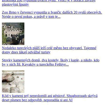
Brněnská zoo vypustila dvacet syslů. Vědci je v norách zavírají
plastovými špunty
Zoo Brno v červenci vypustila u Ivančic dalších 20 syslů obecných.
Nejde o první pokus, a právě v tom je...
Nedaleko tureckých pláží leží celé město bez obyvatel. Tajemné
domy dnes lákají odvážné turisty
Stovky kamenných domů, dva kostely, školy i kaple, a nikdo, kdo
by v nich žil. Kayaköy u tureckého Fethiye...
Kód v kameni prý neprolomili ani géniové. Shugborough skrývá
deset písmen bez odpovědi, neporadila si ani AI