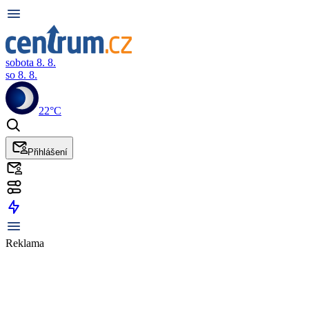
sobota 8. 8.
so 8. 8.
22°C
Přihlášení
Reklama