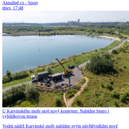
Aktuálně.cz - Sport
dnes, 17:48
U Karvinského moře stojí nový kontejner. Nabídne bistro i
vyhlídkovou terasu
Vodní nádrž Karvinské moře nabídne svým návštěvníkům nové