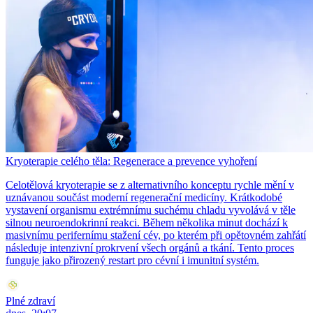
Kryoterapie celého těla: Regenerace a prevence vyhoření
Celotělová kryoterapie se z alternativního konceptu rychle mění v
uznávanou součást moderní regenerační medicíny. Krátkodobé
vystavení organismu extrémnímu suchému chladu vyvolává v těle
silnou neuroendokrinní reakci. Během několika minut dochází k
masivnímu perifernímu stažení cév, po kterém při opětovném zahřátí
následuje intenzivní prokrvení všech orgánů a tkání. Tento proces
funguje jako přirozený restart pro cévní i imunitní systém.
Plné zdraví