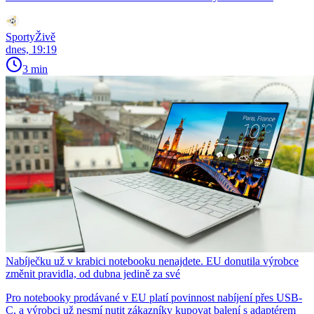
SportyŽivě
dnes, 19:19
3 min
Nabíječku už v krabici notebooku nenajdete. EU donutila výrobce
změnit pravidla, od dubna jedině za své
Pro notebooky prodávané v EU platí povinnost nabíjení přes USB-
C, a výrobci už nesmí nutit zákazníky kupovat balení s adaptérem