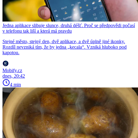
Jedna aplikace slibuje slunce, druhá déšť. Proč se předpovědi počasí
v telefonu tak liší a která má pravdu
Stejné město, stejný den, dvě aplikace, a dvě úplně jiné ikonky.
Rozdíl nevzniká tím, že by jedna „kecala“. Vzniká hluboko pod
kapotou.
Mobify.cz
dnes, 20:42
4 min