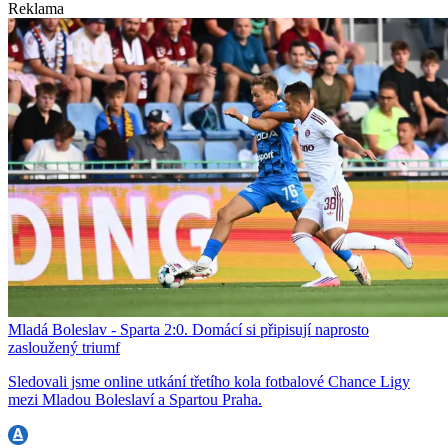
Reklama
Mladá Boleslav - Sparta 2:0. Domácí si připisují naprosto
zasloužený triumf
Sledovali jsme online utkání třetího kola fotbalové Chance Ligy
mezi Mladou Boleslaví a Spartou Praha.