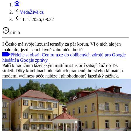
VědaŽivě.cz
11. 1. 2026, 08:22
2 min
I Česko má svoje luxusní termály za pár korun. Ví o nich ale jen
málokdo, jezdí sem hlavně zahraniční hosté
Přidejte si obsah Centrum.cz do oblíbených zdrojů pro Google
hledání a Google zprávy
Patří k tradičním lázeňským místům s historií sahající až do 19.
století. Díky kombinaci minerálních pramenů, horského klimatu a
moderní wellness péče nabízejí plnohodnotný lázeňský zážitek.