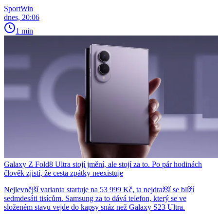
SportWin
dnes, 20:06
1 min
Galaxy Z Fold8 Ultra stojí jmění, ale stojí za to. Po pár hodinách
člověk zjistí, že cesta zpátky neexistuje
Nejlevnější varianta startuje na 53 999 Kč, ta nejdražší se blíží
sedmdesáti tisícům. Samsung za to dává telefon, který se ve
složeném stavu vejde do kapsy snáz než Galaxy S23 Ultra.