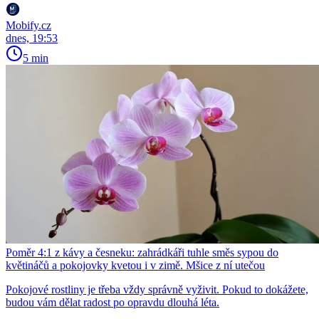
Mobify.cz
dnes, 19:53
5 min
Poměr 4:1 z kávy a česneku: zahrádkáři tuhle směs sypou do
květináčů a pokojovky kvetou i v zimě. Mšice z ní utečou
Pokojové rostliny je třeba vždy správně vyživit. Pokud to dokážete,
budou vám dělat radost po opravdu dlouhá léta.