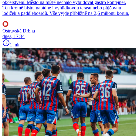
občerstvení. Město na místě nechalo vybudovat gastro kontejner.
Ten kromě bistra nabídne i vyhlídkovou terasu nebo půjčovnu
lodiček a paddleboardů. Vše vyjde přibližně na 2,6 milionu korun.
Ostravská Drbna
dnes, 17:34
1 min