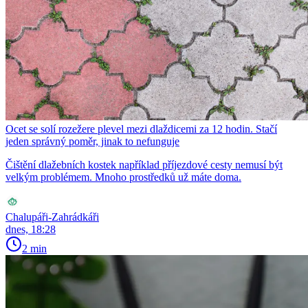
Ocet se solí rozežere plevel mezi dlaždicemi za 12 hodin. Stačí
jeden správný poměr, jinak to nefunguje
Čištění dlažebních kostek například příjezdové cesty nemusí být
velkým problémem. Mnoho prostředků už máte doma.
Chalupáři-Zahrádkáři
dnes, 18:28
2 min