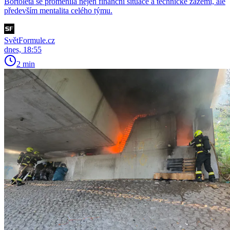
Bortoleta se proměnila nejen finanční situace a technické zázemí, ale
především mentalita celého týmu.
SvětFormule.cz
dnes, 18:55
2 min