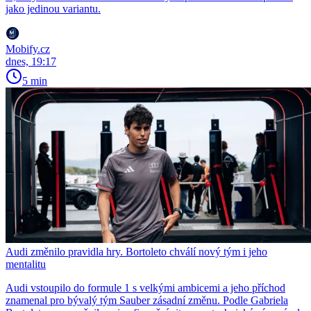
jako jedinou variantu.
Mobify.cz
dnes, 19:17
5 min
Audi změnilo pravidla hry. Bortoleto chválí nový tým i jeho
mentalitu
Audi vstoupilo do formule 1 s velkými ambicemi a jeho příchod
znamenal pro bývalý tým Sauber zásadní změnu. Podle Gabriela