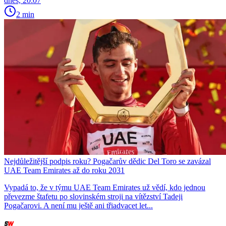
dnes, 20:07
2 min
Nejdůležitější podpis roku? Pogačarův dědic Del Toro se zavázal
UAE Team Emirates až do roku 2031
Vypadá to, že v týmu UAE Team Emirates už vědí, kdo jednou
převezme štafetu po slovinském stroji na vítězství Tadeji
Pogačarovi. A není mu ještě ani třiadvacet let...