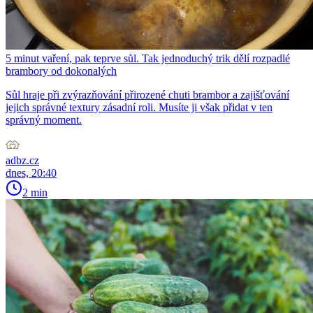
5 minut vaření, pak teprve sůl. Tak jednoduchý trik dělí rozpadlé
brambory od dokonalých
Sůl hraje při zvýrazňování přirozené chuti brambor a zajišťování
jejich správné textury zásadní roli. Musíte ji však přidat v ten
správný moment.
adbz.cz
dnes, 20:40
2 min