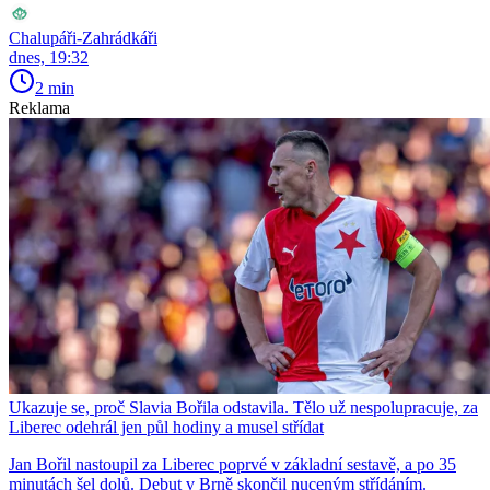
Chalupáři-Zahrádkáři
dnes, 19:32
2 min
Reklama
Ukazuje se, proč Slavia Bořila odstavila. Tělo už nespolupracuje, za
Liberec odehrál jen půl hodiny a musel střídat
Jan Bořil nastoupil za Liberec poprvé v základní sestavě, a po 35
minutách šel dolů. Debut v Brně skončil nuceným střídáním.