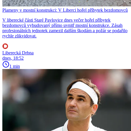
Plameny v mostní konstrukci: V Liberci hořel příbytek bezdomovců
V liberecké části Staré Pavlovice dnes večer hořel příbytek
bezdomovců vybudovaný přímo uvnitř mostní konstrukce. Zásah
profesionálních jednotek zamezil dalším škodám a požár se podařilo
rychle zlikvidovat.
Liberecká Drbna
dnes, 18:52
1 min