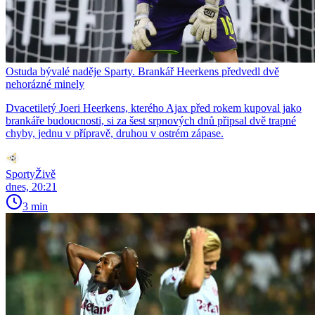
Ostuda bývalé naděje Sparty. Brankář Heerkens předvedl dvě
nehorázné minely
Dvacetiletý Joeri Heerkens, kterého Ajax před rokem kupoval jako
brankáře budoucnosti, si za šest srpnových dnů připsal dvě trapné
chyby, jednu v přípravě, druhou v ostrém zápase.
SportyŽivě
dnes, 20:21
3 min