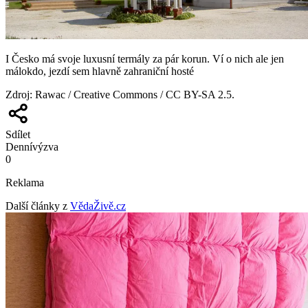
I Česko má svoje luxusní termály za pár korun. Ví o nich ale jen
málokdo, jezdí sem hlavně zahraniční hosté
Zdroj
:
Rawac / Creative Commons / CC BY-SA 2.5.
Sdílet
Denní
výzva
0
Reklama
Další články z
VědaŽivě.cz