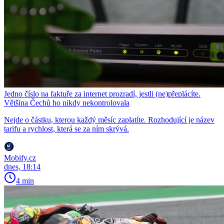
Jedno číslo na faktuře za internet prozradí, jestli (ne)přeplácíte.
Většina Čechů ho nikdy nekontrolovala
Nejde o částku, kterou každý měsíc zaplatíte. Rozhodující je název
tarifu a rychlost, která se za ním skrývá.
Mobify.cz
dnes, 18:14
4 min