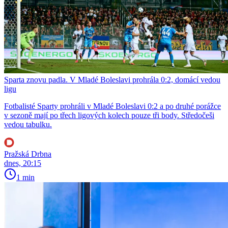
Sparta znovu padla. V Mladé Boleslavi prohrála 0:2, domácí vedou
ligu
Fotbalisté Sparty prohráli v Mladé Boleslavi 0:2 a po druhé porážce
v sezoně mají po třech ligových kolech pouze tři body. Středočeši
vedou tabulku.
Pražská Drbna
dnes, 20:15
1 min