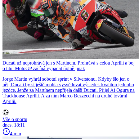
Ducati už neprohrává jen s Martínem. Prohrává s celou Aprilií a boj
o titul MotoGP začíná vypadat úplně jinak
Jorge Martín vyhrál sobotní sprint v Silverstonu. Kdyby šlo jen o
něj, Ducati by si ještě mohla vysvětlovat výsledek kvalitou jednoho
jezdce. Jenže za Martínem nepřijela další Ducati. Přijel Ai Ogura na
Trackhouse Aprilii. A za ním Marco Bezzecchi na druhé tovární
Aprilii.
Vše o sportu
dnes, 18:11
4 min