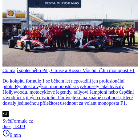
Co mají společného Pitt, Cruise a Rossi? Všichni řídili monopost F1
Do kokpitu formule 1 se během let neposadili jen profesionální
piloti. Rychlost a výkon monopostů si vyzkoušely také hvězdy
Hollywoodu, motocyklové legendy, rallyoví šampioni nebo úspěšní
závodníci z jiných disciplín. Podívejte se na známé osobnosti, které
dostaly jedinečnou příležitost usednout za volant monopostu F1.
SvětFormule.cz
dnes, 18:09
9 min