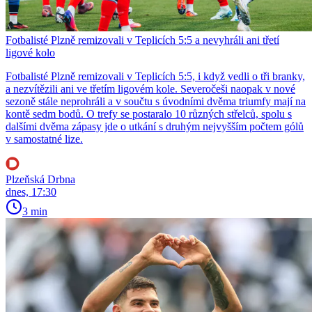
Fotbalisté Plzně remizovali v Teplicích 5:5 a nevyhráli ani třetí
ligové kolo
Fotbalisté Plzně remizovali v Teplicích 5:5, i když vedli o tři branky,
a nezvítězili ani ve třetím ligovém kole. Severočeši naopak v nové
sezoně stále neprohráli a v součtu s úvodními dvěma triumfy mají na
kontě sedm bodů. O trefy se postaralo 10 různých střelců, spolu s
dalšími dvěma zápasy jde o utkání s druhým nejvyšším počtem gólů
v samostatné lize.
Plzeňská Drbna
dnes, 17:30
3 min