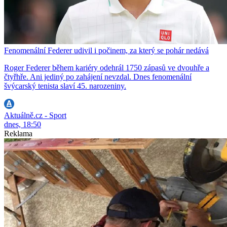
Fenomenální Federer udivil i počinem, za který se pohár nedává
Roger Federer během kariéry odehrál 1750 zápasů ve dvouhře a
čtyřhře. Ani jediný po zahájení nevzdal. Dnes fenomenální
švýcarský tenista slaví 45. narozeniny.
Aktuálně.cz - Sport
dnes, 18:50
Reklama