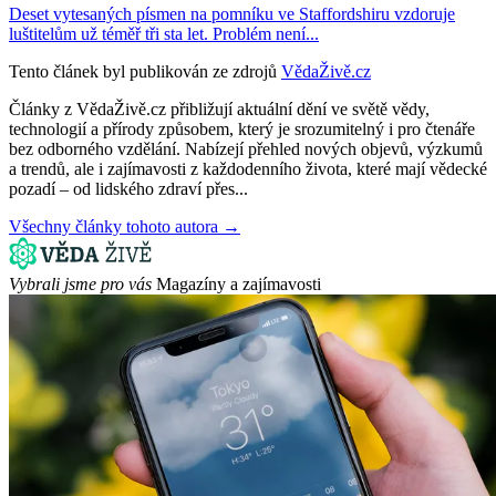
Deset vytesaných písmen na pomníku ve Staffordshiru vzdoruje
luštitelům už téměř tři sta let. Problém není...
Tento článek byl publikován ze zdrojů
VědaŽivě.cz
Články z VědaŽivě.cz přibližují aktuální dění ve světě vědy,
technologií a přírody způsobem, který je srozumitelný i pro čtenáře
bez odborného vzdělání. Nabízejí přehled nových objevů, výzkumů
a trendů, ale i zajímavosti z každodenního života, které mají vědecké
pozadí – od lidského zdraví přes...
Všechny články tohoto autora →
Vybrali jsme pro vás
Magazíny a zajímavosti