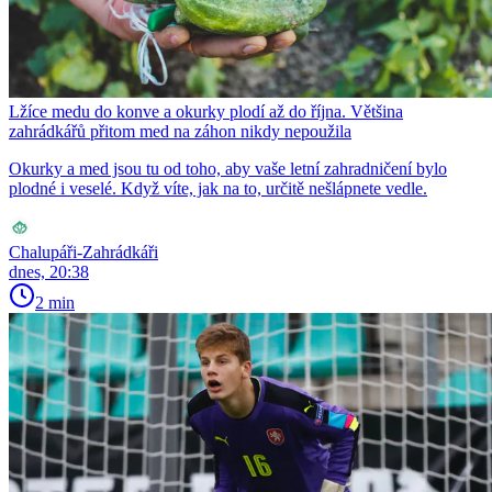
Lžíce medu do konve a okurky plodí až do října. Většina
zahrádkářů přitom med na záhon nikdy nepoužila
Okurky a med jsou tu od toho, aby vaše letní zahradničení bylo
plodné i veselé. Když víte, jak na to, určitě nešlápnete vedle.
Chalupáři-Zahrádkáři
dnes, 20:38
2 min