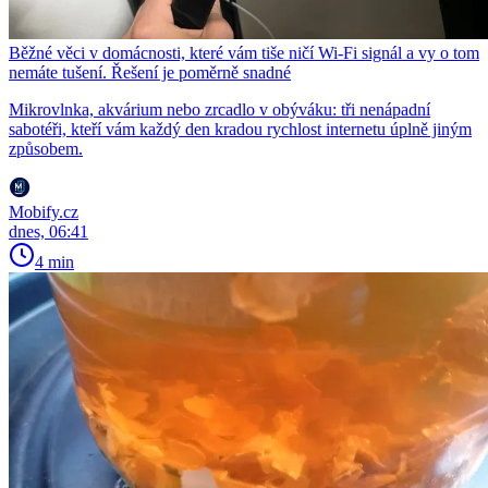
Běžné věci v domácnosti, které vám tiše ničí Wi-Fi signál a vy o tom
nemáte tušení. Řešení je poměrně snadné
Mikrovlnka, akvárium nebo zrcadlo v obýváku: tři nenápadní
sabotéři, kteří vám každý den kradou rychlost internetu úplně jiným
způsobem.
Mobify.cz
dnes, 06:41
4 min