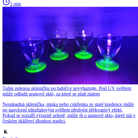
1 min
Tuhle zelenou skleničku po babičce nevyhazujte. Pod UV světlem
může odhalit uranové sklo, za které se platí zlatem
Nenápadná sklenička, miska nebo cukřenka ze staré kredence může
po nasvícení ultrafialovým světlem předvést překvapivý efekt.
Pokud se rozzáří výrazně zeleně, může jít o uranové sklo, které má v
českém sklářství dlouhou tradici.