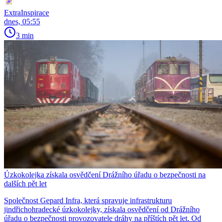
ExtraInspirace
dnes, 05:55
3 min
Úzkokolejka získala osvědčení Drážního úřadu o bezpečnosti na
dalších pět let
Společnost Gepard Infra, která spravuje infrastrukturu
jindřichohradecké úzkokolejky, získala osvědčení od Drážního
úřadu o bezpečnosti provozovatele dráhy na příštích pět let. Od