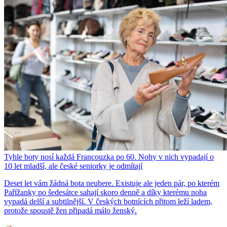
Tyhle boty nosí každá Francouzka po 60. Nohy v nich vypadají o
10 let mladší, ale české seniorky je odmítají
Deset let vám žádná bota neubere. Existuje ale jeden pár, po kterém
Pařížanky po šedesátce sahají skoro denně a díky kterému noha
vypadá delší a subtilnější. V českých botnících přitom leží ladem,
protože spoustě žen připadá málo ženský.