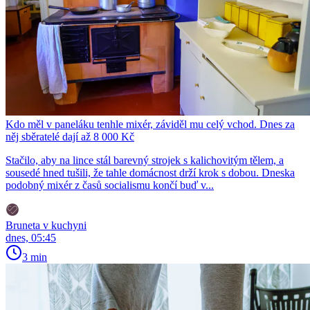
Kdo měl v paneláku tenhle mixér, záviděl mu celý vchod. Dnes za
něj sběratelé dají až 8 000 Kč
Stačilo, aby na lince stál barevný strojek s kalichovitým tělem, a
sousedé hned tušili, že tahle domácnost drží krok s dobou. Dneska
podobný mixér z časů socialismu končí buď v...
Bruneta v kuchyni
dnes, 05:45
3 min