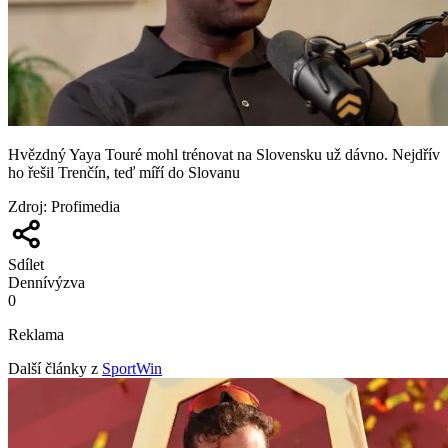
Hvězdný Yaya Touré mohl trénovat na Slovensku už dávno. Nejdřív
ho řešil Trenčín, teď míří do Slovanu
Zdroj
:
Profimedia
Sdílet
Denní
výzva
0
Reklama
Další články z
SportWin