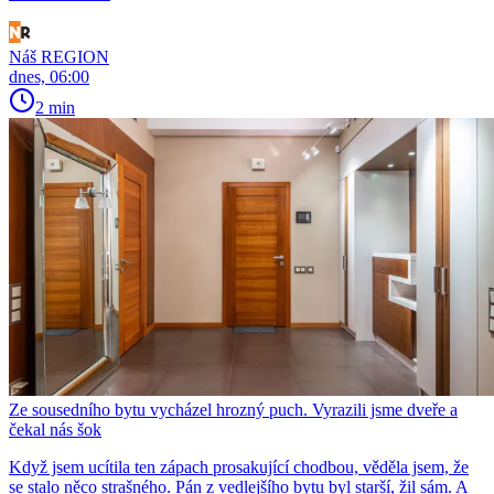
Náš REGION
dnes, 06:00
2 min
Ze sousedního bytu vycházel hrozný puch. Vyrazili jsme dveře a
čekal nás šok
Když jsem ucítila ten zápach prosakující chodbou, věděla jsem, že
se stalo něco strašného. Pán z vedlejšího bytu byl starší, žil sám. A