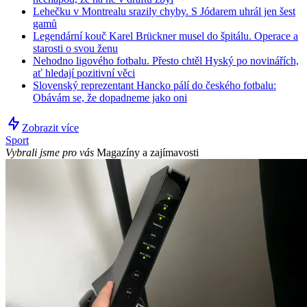
Lehečku v Montrealu srazily chyby. S Jódarem uhrál jen šest
gamů
Legendární kouč Karel Brückner musel do špitálu. Operace a
starosti o svou ženu
Nehodno ligového fotbalu. Přesto chtěl Hyský po novinářích,
ať hledají pozitivní věci
Slovenský reprezentant Hancko pálí do českého fotbalu:
Obávám se, že dopadneme jako oni
Zobrazit více
Sport
Vybrali jsme pro vás
Magazíny a zajímavosti