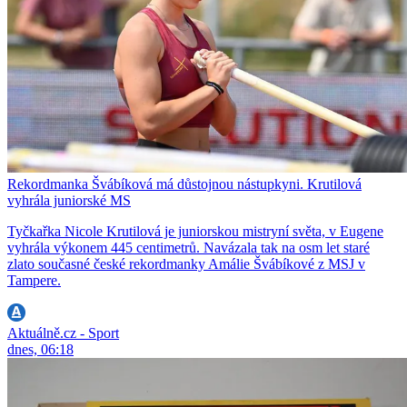
Rekordmanka Švábíková má důstojnou nástupkyni. Krutilová
vyhrála juniorské MS
Tyčkařka Nicole Krutilová je juniorskou mistryní světa, v Eugene
vyhrála výkonem 445 centimetrů. Navázala tak na osm let staré
zlato současné české rekordmanky Amálie Švábíkové z MSJ v
Tampere.
Aktuálně.cz - Sport
dnes, 06:18