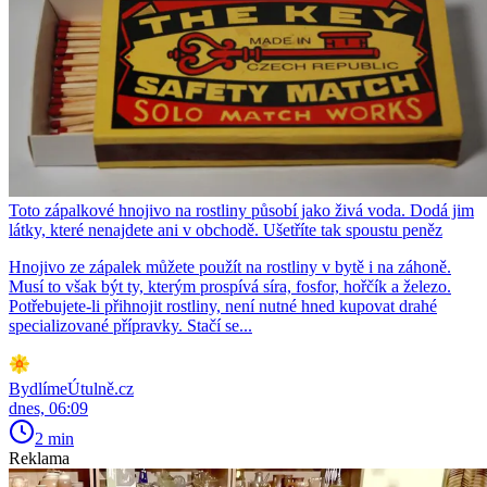
Toto zápalkové hnojivo na rostliny působí jako živá voda. Dodá jim
látky, které nenajdete ani v obchodě. Ušetříte tak spoustu peněz
Hnojivo ze zápalek můžete použít na rostliny v bytě i na záhoně.
Musí to však být ty, kterým prospívá síra, fosfor, hořčík a železo.
Potřebujete-li přihnojit rostliny, není nutné hned kupovat drahé
specializované přípravky. Stačí se...
BydlímeÚtulně.cz
dnes, 06:09
2 min
Reklama