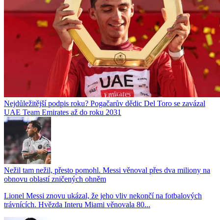
Nejdůležitější podpis roku? Pogačarův dědic Del Toro se zavázal
UAE Team Emirates až do roku 2031
Nežil tam nežil, přesto pomohl. Messi věnoval přes dva miliony na
obnovu oblastí zničených ohněm
Lionel Messi znovu ukázal, že jeho vliv nekončí na fotbalových
trávnících. Hvězda Interu Miami věnovala 80...