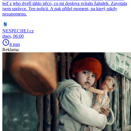
teď z jeho dveří táhlo něco, co mi doslova svíralo žaludek. Zavolala
jsem správce. Ten policii. A pak přišel moment, na který nikdy
nezapomenu.
NESPECHEJ.cz
dnes, 06:00
4 min
Reklama