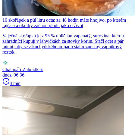
10 skořápek a půl litru octa: za 48 hodin máte hnojivo, po kterém
rajčata a okurky začnou plodit jako o život
Vaječná skořápka je z 95 % uhličitan vápenatý, surovina, kterou
zahradníci kupují v lahvičkách za stovky korun. Stačí ocet a pár
minut, aby se z kuchyňského odpadu stal rozpustný vápníkový
roztok.
Chalupáři-Zahrádkáři
dnes, 06:36
4 min