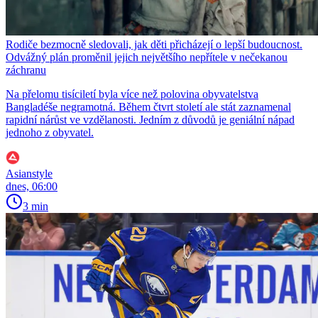
Rodiče bezmocně sledovali, jak děti přicházejí o lepší budoucnost.
Odvážný plán proměnil jejich největšího nepřítele v nečekanou
záchranu
Na přelomu tisíciletí byla více než polovina obyvatelstva
Bangladéše negramotná. Během čtvrt století ale stát zaznamenal
rapidní nárůst ve vzdělanosti. Jedním z důvodů je geniální nápad
jednoho z obyvatel.
Asianstyle
dnes, 06:00
3 min