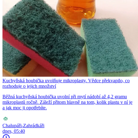
Kuchyňská houbička uvolňuje mikroplasty. Vědce překvapilo, co
rozhoduje o jejich množství
Běžná kuchyňská houbička uvolní při mytí nádobí až 4,2 gramu
mikroplastů ročně. Záleží přitom hlavně na tom, kolik plastu v ní je
a jak moc ji opotřebíte.
Chalupáři-Zahrádkáři
dnes, 05:40