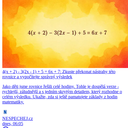
4(x + 2) - 3(2x - 1) + 5 = 6x + 7: Zkuste překonat nástrahy této
rovnice a vypočítejte správný výsledek
Jako děti jsme rovnice řešili celé hodiny. Tohle je dospělá verze -
rychlejší, záludnější a s jedním skrytým detailem, který rozhodne o
celém výsledku. Ukažte, zda si ještě pamatujete základy z hodin
matematiky.
NESPECHEJ.cz
dnes, 06:05