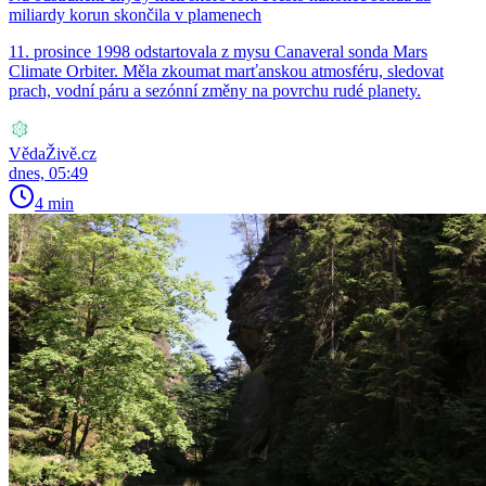
miliardy korun skončila v plamenech
11. prosince 1998 odstartovala z mysu Canaveral sonda Mars
Climate Orbiter. Měla zkoumat marťanskou atmosféru, sledovat
prach, vodní páru a sezónní změny na povrchu rudé planety.
VědaŽivě.cz
dnes, 05:49
4 min