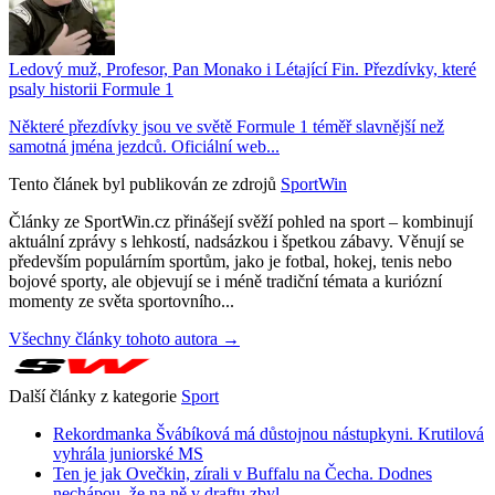
Ledový muž, Profesor, Pan Monako i Létající Fin. Přezdívky, které
psaly historii Formule 1
Některé přezdívky jsou ve světě Formule 1 téměř slavnější než
samotná jména jezdců. Oficiální web...
Tento článek byl publikován ze zdrojů
SportWin
Články ze SportWin.cz přinášejí svěží pohled na sport – kombinují
aktuální zprávy s lehkostí, nadsázkou i špetkou zábavy. Věnují se
především populárním sportům, jako je fotbal, hokej, tenis nebo
bojové sporty, ale objevují se i méně tradiční témata a kuriózní
momenty ze světa sportovního...
Všechny články tohoto autora →
Další články z kategorie
Sport
Rekordmanka Švábíková má důstojnou nástupkyni. Krutilová
vyhrála juniorské MS
Ten je jak Ovečkin, zírali v Buffalu na Čecha. Dodnes
nechápou, že na ně v draftu zbyl