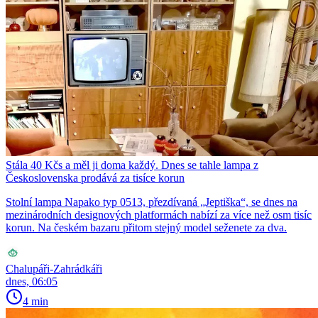
Stála 40 Kčs a měl ji doma každý. Dnes se tahle lampa z
Československa prodává za tisíce korun
Stolní lampa Napako typ 0513, přezdívaná „Jeptiška“, se dnes na
mezinárodních designových platformách nabízí za více než osm tisíc
korun. Na českém bazaru přitom stejný model seženete za dva.
Chalupáři-Zahrádkáři
dnes, 06:05
4 min