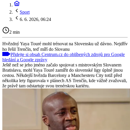
Sport
6. 6. 2026, 06:24
2 min
Hvězdný Yaya Touré mohl trénovat na Slovensku už dávno. Nejdřív
ho řešil Trenčín, teď míří do Slovanu
Přidejte si obsah Centrum.cz do oblíbených zdrojů pro Google
hledání a Google zprávy
Ještě než se jeho jméno začalo spojovat s mistrovským Slovanem
Bratislava, mohl Yaya Touré zamířit do slovenské ligy úplně jinou
cestou. Někdejší hvězda Barcelony a Manchesteru City totiž před
několika lety figurovala v plánech AS Trenčín, kde vážně zvažovali,
že právě tam odstartuje svou trenérskou kariéru.