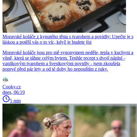
Moravské koláče z kynutého těsta s tvarohem a povidly: Upečte je s
láskou a potěší vás o to víc, když je budete jíst
Moravské koláče jsou pro mě synonymem neděle, tepla v kuchyni a
vůně, která se táhne celým bytem. Tenhle recept s dvojí náplní -
vanilkovým tvarohem a švestkovými povidly - jsem zkoušela
poprvé před pár lety a od té doby ho nepouštím z ruky.
Cooky.cz
dnes, 06:19
5 min