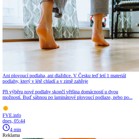
Ani plovoucí podlaha, ani dlaždice. V Česku teď letí 1 materiál
podlahy, který v létě chladí a v zimě zahřeje
Při výběru nové podlahy skončí většina domácností u dvou
možností. Buď sáhnou po laminátové plovoucí podlaze, nebo po...
FVE.info
dnes, 05:44
4 min
Reklama