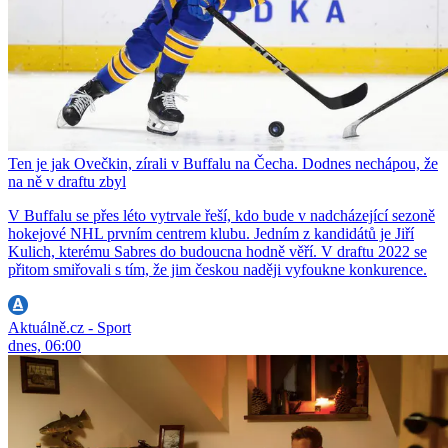
Ten je jak Ovečkin, zírali v Buffalu na Čecha. Dodnes nechápou, že
na ně v draftu zbyl
V Buffalu se přes léto vytrvale řeší, kdo bude v nadcházející sezoně
hokejové NHL prvním centrem klubu. Jedním z kandidátů je Jiří
Kulich, kterému Sabres do budoucna hodně věří. V draftu 2022 se
přitom smiřovali s tím, že jim českou naději vyfoukne konkurence.
Aktuálně.cz - Sport
dnes, 06:00