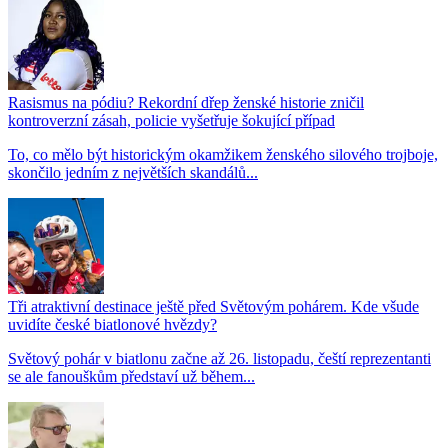
Rasismus na pódiu? Rekordní dřep ženské historie zničil
kontroverzní zásah, policie vyšetřuje šokující případ
To, co mělo být historickým okamžikem ženského silového trojboje,
skončilo jedním z největších skandálů...
Tři atraktivní destinace ještě před Světovým pohárem. Kde všude
uvidíte české biatlonové hvězdy?
Světový pohár v biatlonu začne až 26. listopadu, čeští reprezentanti
se ale fanouškům představí už během...