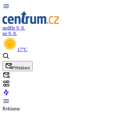
neděle 9. 8.
ne 9. 8.
17°C
Přihlášení
Reklama