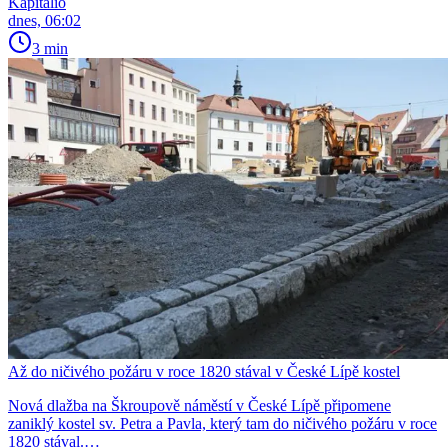
Kapitalio
dnes, 06:02
3 min
Až do ničivého požáru v roce 1820 stával v České Lípě kostel
Nová dlažba na Škroupově náměstí v České Lípě připomene
zaniklý kostel sv. Petra a Pavla, který tam do ničivého požáru v roce
1820 stával.…