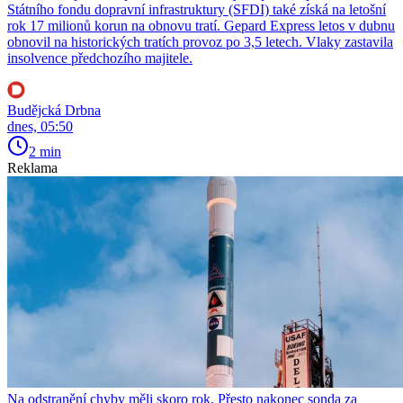
Státního fondu dopravní infrastruktury (SFDI) také získá na letošní
rok 17 milionů korun na obnovu tratí. Gepard Express letos v dubnu
obnovil na historických tratích provoz po 3,5 letech. Vlaky zastavila
insolvence předchozího majitele.
Budějcká Drbna
dnes, 05:50
2 min
Reklama
Na odstranění chyby měli skoro rok. Přesto nakonec sonda za