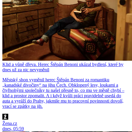
Klid a vůně dřeva. Herec Štěpán Benoni ukázal bydlení, které by
dnes už za nic nevyměnil
Městský shon vyměnil herec Štěpán Benoni za romantiku
„kanadské divočiny“ na jihu Čech. Obklopený lesy, loukami a
čtyřnohými společníky tu našel přesně to, co mu ve městě chybí –
klid a prostor zpomalit. A i když kvůli práci pravidelně usedá do
auta a vyráží do Prahy, jakmile mu to pracovní povinnosti dovolí,
vrací se zpátky na jih.
Žena.cz
dnes, 05:59