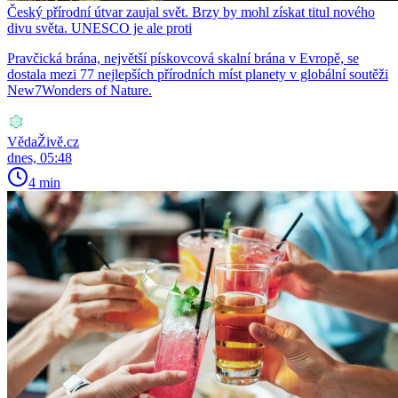
Český přírodní útvar zaujal svět. Brzy by mohl získat titul nového
divu světa. UNESCO je ale proti
Pravčická brána, největší pískovcová skalní brána v Evropě, se
dostala mezi 77 nejlepších přírodních míst planety v globální soutěži
New7Wonders of Nature.
VědaŽivě.cz
dnes, 05:48
4 min