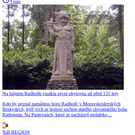
3 min
Na bájném Radhošti vznikla první ubytovna už před 135 lety
Kdo by neznal památnou horu Radhošť v Moravskoslezských
Beskydech, jejíž vrch se honosí sochou starého slovanského boha
Radegasta. Na Pustevnách, které se nacházejí nedaleko…
Náš REGION