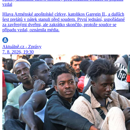
vzdal
Hlava Arménské apoštolské církve, katolikos Garegin II., a dalších
šest prelátů v pátek stanuli před soudem. První jednání, uspořádané
za zavřenými dveřmi, ale zakrátko skončilo, protože soudce se
případu vzdal, oznámila média.
Aktuálně.cz - Zprávy
7. 8. 2026, 19:30