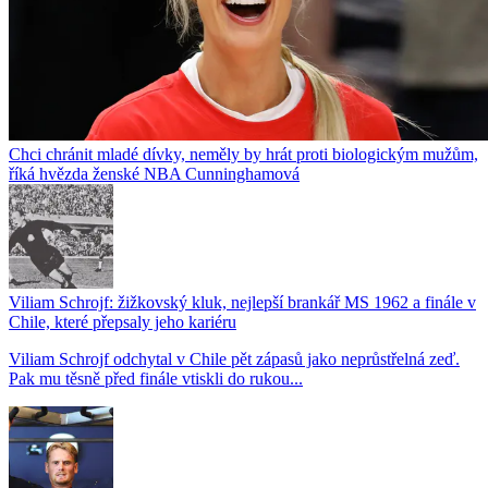
Chci chránit mladé dívky, neměly by hrát proti biologickým mužům,
říká hvězda ženské NBA Cunninghamová
Viliam Schrojf: žižkovský kluk, nejlepší brankář MS 1962 a finále v
Chile, které přepsaly jeho kariéru
Viliam Schrojf odchytal v Chile pět zápasů jako neprůstřelná zeď.
Pak mu těsně před finále vtiskli do rukou...