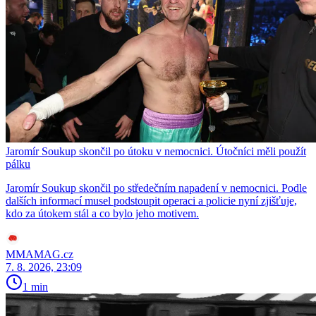
Jaromír Soukup skončil po útoku v nemocnici. Útočníci měli použít
pálku
Jaromír Soukup skončil po středečním napadení v nemocnici. Podle
dalších informací musel podstoupit operaci a policie nyní zjišťuje,
kdo za útokem stál a co bylo jeho motivem.
MMAMAG.cz
7. 8. 2026, 23:09
1 min