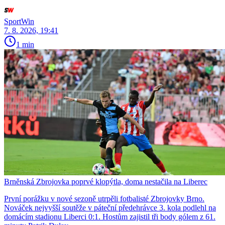
SportWin
7. 8. 2026, 19:41
1 min
Brněnská Zbrojovka poprvé klopýtla, doma nestačila na Liberec
První porážku v nové sezoně utrpěli fotbalisté Zbrojovky Brno.
Nováček nejvyšší soutěže v páteční předehrávce 3. kola podlehl na
domácím stadionu Liberci 0:1. Hostům zajistil tři body gólem z 61.