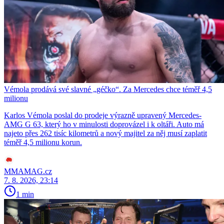
Vémola prodává své slavné „géčko“. Za Mercedes chce téměř 4,5
milionu
Karlos Vémola poslal do prodeje výrazně upravený Mercedes-
AMG G 63, který ho v minulosti doprovázel i k oltáři. Auto má
najeto přes 262 tisíc kilometrů a nový majitel za něj musí zaplatit
téměř 4,5 milionu korun.
MMAMAG.cz
7. 8. 2026, 23:14
1 min