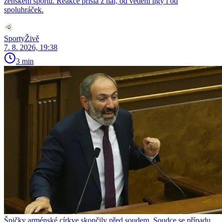
ženském sportu. Reakce přišla z hal, od vedení ligy i od
spoluhráček.
SportyŽivě
7. 8. 2026, 19:38
3 min
Špičky arménské církve skončily před soudem. Soudce se případu