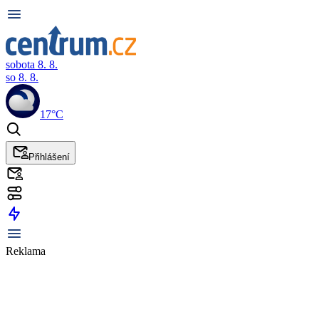
sobota 8. 8.
so 8. 8.
17°C
Přihlášení
Reklama