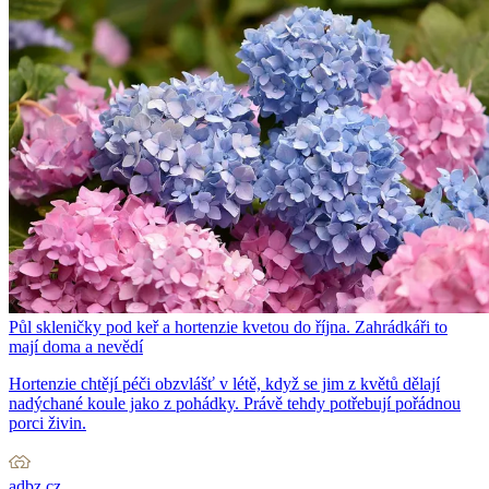
Půl skleničky pod keř a hortenzie kvetou do října. Zahrádkáři to
mají doma a nevědí
Hortenzie chtějí péči obzvlášť v létě, když se jim z květů dělají
nadýchané koule jako z pohádky. Právě tehdy potřebují pořádnou
porci živin.
adbz.cz