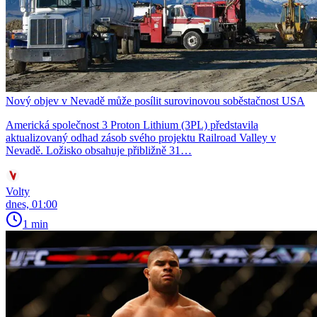
Nový objev v Nevadě může posílit surovinovou soběstačnost USA
Americká společnost 3 Proton Lithium (3PL) představila
aktualizovaný odhad zásob svého projektu Railroad Valley v
Nevadě. Ložisko obsahuje přibližně 31…
Volty
dnes, 01:00
1 min