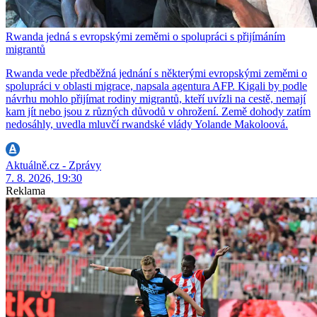
Rwanda jedná s evropskými zeměmi o spolupráci s přijímáním
migrantů
Rwanda vede předběžná jednání s některými evropskými zeměmi o
spolupráci v oblasti migrace, napsala agentura AFP. Kigali by podle
návrhu mohlo přijímat rodiny migrantů, kteří uvízli na cestě, nemají
kam jít nebo jsou z různých důvodů v ohrožení. Země dohody zatím
nedosáhly, uvedla mluvčí rwandské vlády Yolande Makoloová.
Aktuálně.cz - Zprávy
7. 8. 2026, 19:30
Reklama