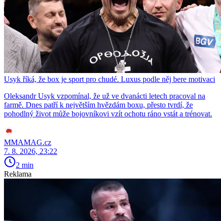
Usyk říká, že box je sport pro chudé. Luxus podle něj bere motivaci
Oleksandr Usyk vzpomínal, že už ve dvanácti letech pracoval na
farmě. Dnes patří k největším hvězdám boxu, přesto tvrdí, že
pohodlný život může bojovníkovi vzít ochotu ráno vstát a trénovat.
MMAMAG.cz
7. 8. 2026, 23:22
2 min
Reklama