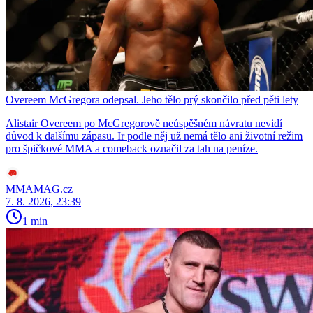
Overeem McGregora odepsal. Jeho tělo prý skončilo před pěti lety
Alistair Overeem po McGregorově neúspěšném návratu nevidí
důvod k dalšímu zápasu. Ir podle něj už nemá tělo ani životní režim
pro špičkové MMA a comeback označil za tah na peníze.
MMAMAG.cz
7. 8. 2026, 23:39
1 min