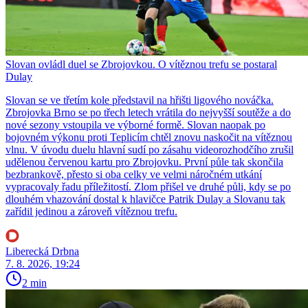
Slovan ovládl duel se Zbrojovkou. O vítěznou trefu se postaral
Dulay
Slovan se ve třetím kole představil na hřišti ligového nováčka.
Zbrojovka Brno se po třech letech vrátila do nejvyšší soutěže a do
nové sezony vstoupila ve výborné formě. Slovan naopak po
bojovném výkonu proti Teplicím chtěl znovu naskočit na vítěznou
vlnu. V úvodu duelu hlavní sudí po zásahu videorozhodčího zrušil
udělenou červenou kartu pro Zbrojovku. První půle tak skončila
bezbrankově, přesto si oba celky ve velmi náročném utkání
vypracovaly řadu příležitostí. Zlom přišel ve druhé půli, kdy se po
dlouhém vhazování dostal k hlavičce Patrik Dulay a Slovanu tak
zařídil jedinou a zároveň vítěznou trefu.
Liberecká Drbna
7. 8. 2026, 19:24
2 min