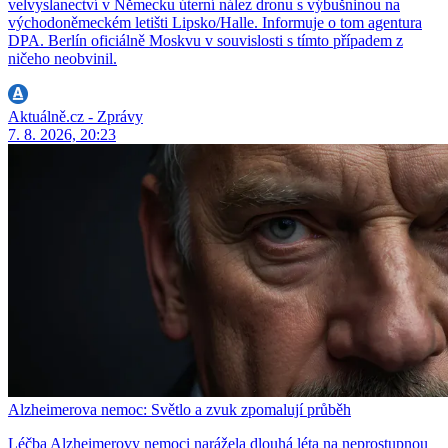
velvyslanectví v Německu úterní nález dronu s výbušninou na
východoněmeckém letišti Lipsko/Halle. Informuje o tom agentura
DPA. Berlín oficiálně Moskvu v souvislosti s tímto případem z
ničeho neobvinil.
Aktuálně.cz - Zprávy
7. 8. 2026, 20:23
Alzheimerova nemoc: Světlo a zvuk zpomalují průběh
Léčba Alzheimerovy nemoci narážela dlouhá léta na neprostupnou