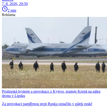
7. 8. 2026, 20:50
2 min
Reklama
Protiruská hysterie a provokace z Kyjeva, reaguje Kreml na nález
dronu v Lipsku
Za provokaci namířenou proti Rusku označilo v pátek ruské