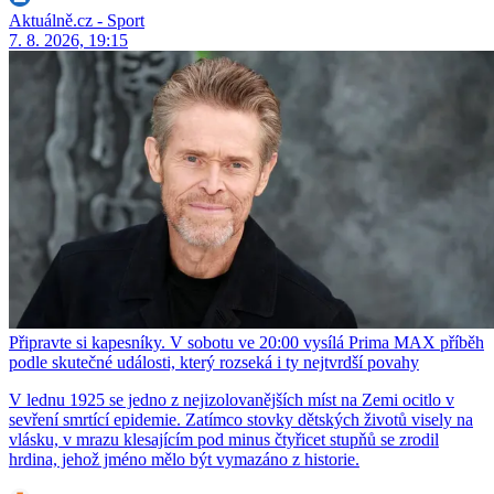
Aktuálně.cz - Sport
7. 8. 2026, 19:15
Připravte si kapesníky. V sobotu ve 20:00 vysílá Prima MAX příběh
podle skutečné události, který rozseká i ty nejtvrdší povahy
V lednu 1925 se jedno z nejizolovanějších míst na Zemi ocitlo v
sevření smrtící epidemie. Zatímco stovky dětských životů visely na
vlásku, v mrazu klesajícím pod minus čtyřicet stupňů se zrodil
hrdina, jehož jméno mělo být vymazáno z historie.