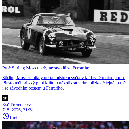
Proč Stirling Moss nikdy nezávodil za Ferrariho
Stirling Moss se nikdy nestal mistrem světa v královně motorsportu.
Přesto měl britský pilot k titulu několikrát velmi blízko. Stejně to měl
i se závodním postem u Ferrariho.
SvětFormule.cz
7. 8. 2026, 21:24
1 min