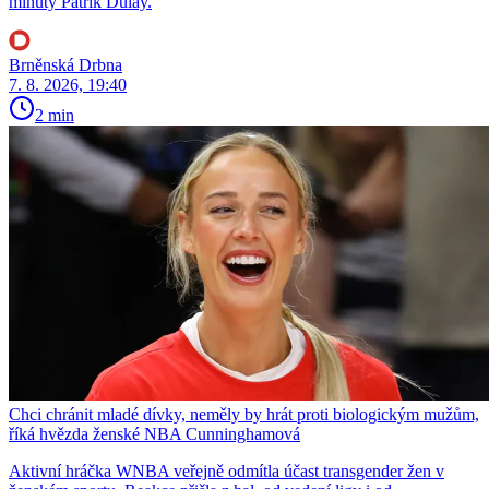
minuty Patrik Dulay.
Brněnská Drbna
7. 8. 2026, 19:40
2 min
Chci chránit mladé dívky, neměly by hrát proti biologickým mužům,
říká hvězda ženské NBA Cunninghamová
Aktivní hráčka WNBA veřejně odmítla účast transgender žen v