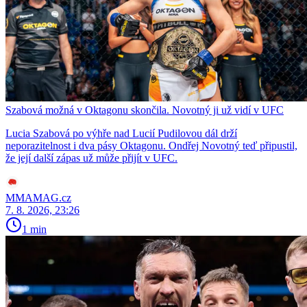
Szabová možná v Oktagonu skončila. Novotný ji už vidí v UFC
Lucia Szabová po výhře nad Lucií Pudilovou dál drží
neporazitelnost i dva pásy Oktagonu. Ondřej Novotný teď připustil,
že její další zápas už může přijít v UFC.
MMAMAG.cz
7. 8. 2026, 23:26
1 min