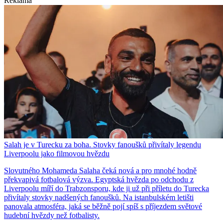
Reklama
Salah je v Turecku za boha. Stovky fanoušků přivítaly legendu
Liverpoolu jako filmovou hvězdu
Slovutného Mohameda Salaha čeká nová a pro mnohé hodně
překvapivá fotbalová výzva. Egyptská hvězda po odchodu z
Liverpoolu míří do Trabzonsporu, kde ji už při příletu do Turecka
přivítaly stovky nadšených fanoušků. Na istanbulském letišti
panovala atmosféra, jaká se běžně pojí spíš s příjezdem světové
hudební hvězdy než fotbalisty.