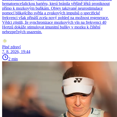
hematoencefalickou bariéru, která bránila většině léků proniknout
přímo k mozkovým buňkám. Objev takzvané neurostimulace
pomocí blikajícího světla a zvukových impulsů o specifické
frekvenci však přináší zcela nový pohled na možnost regenerace.
Vědci zjistili, že synchronizace mozkových vln na frekvenci 40
Hertzů dokáže stimulovat imunitní buňky v mozku k čištění
nebezpečných usazenin.
Plné zdraví
7. 8. 2026, 19:44
2 min