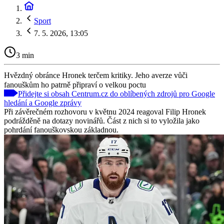
Sport
7. 5. 2026, 13:05
3 min
Hvězdný obránce Hronek terčem kritiky. Jeho averze vůči
fanouškům ho patrně připraví o velkou poctu
Přidejte si obsah Centrum.cz do oblíbených zdrojů pro Google
hledání a Google zprávy
Při závěrečném rozhovoru v květnu 2024 reagoval Filip Hronek
podrážděně na dotazy novinářů. Část z nich si to vyložila jako
pohrdání fanouškovskou základnou.