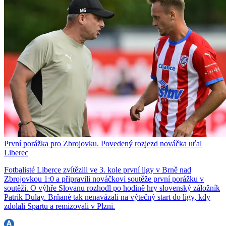
První porážka pro Zbrojovku. Povedený rozjezd nováčka uťal
Liberec
Fotbalisté Liberce zvítězili ve 3. kole první ligy v Brně nad
Zbrojovkou 1:0 a připravili nováčkovi soutěže první porážku v
soutěži. O výhře Slovanu rozhodl po hodině hry slovenský záložník
Patrik Dulay. Brňané tak nenavázali na výtečný start do ligy, kdy
zdolali Spartu a remizovali v Plzni.