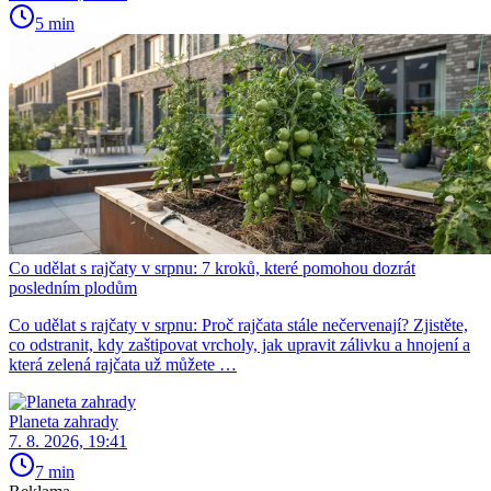
5 min
Co udělat s rajčaty v srpnu: 7 kroků, které pomohou dozrát
posledním plodům
Co udělat s rajčaty v srpnu: Proč rajčata stále nečervenají? Zjistěte,
co odstranit, kdy zaštipovat vrcholy, jak upravit zálivku a hnojení a
která zelená rajčata už můžete …
Planeta zahrady
7. 8. 2026, 19:41
7 min