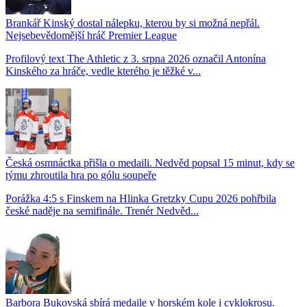
Brankář Kinský dostal nálepku, kterou by si možná nepřál.
Nejsebevědomější hráč Premier League
Profilový text The Athletic z 3. srpna 2026 označil Antonína
Kinského za hráče, vedle kterého je těžké v...
Česká osmnáctka přišla o medaili. Nedvěd popsal 15 minut, kdy se
týmu zhroutila hra po gólu soupeře
Porážka 4:5 s Finskem na Hlinka Gretzky Cupu 2026 pohřbila
české naděje na semifinále. Trenér Nedvěd...
Barbora Bukovská sbírá medaile v horském kole i cyklokrosu.