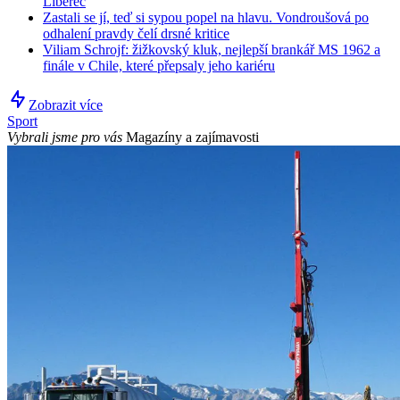
Liberec
Zastali se jí, teď si sypou popel na hlavu. Vondroušová po
odhalení pravdy čelí drsné kritice
Viliam Schrojf: žižkovský kluk, nejlepší brankář MS 1962 a
finále v Chile, které přepsaly jeho kariéru
Zobrazit více
Sport
Vybrali jsme pro vás
Magazíny a zajímavosti