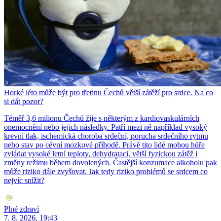
Horké léto může být pro třetinu Čechů větší zátěží pro srdce. Na co
si dát pozor?
Téměř 3,6 milionu Čechů žije s některým z kardiovaskulárních
onemocnění nebo jejich následky. Patří mezi ně například vysoký
krevní tlak, ischemická choroba srdeční, porucha srdečního rytmu
nebo stav po cévní mozkové příhodě. Právě tito lidé mohou hůře
zvládat vysoké letní teploty, dehydrataci, větší fyzickou zátěž i
změny režimu během dovolených. Častější konzumace alkoholu pak
může riziko dále zvyšovat. Jak tedy riziko problémů se srdcem co
nejvíc snížit?
Plné zdraví
7. 8. 2026, 19:43