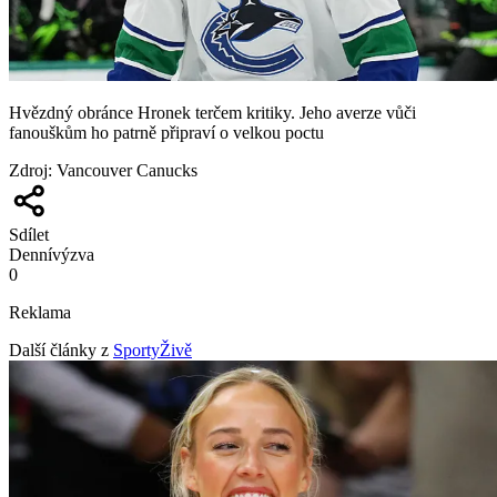
Hvězdný obránce Hronek terčem kritiky. Jeho averze vůči
fanouškům ho patrně připraví o velkou poctu
Zdroj
:
Vancouver Canucks
Sdílet
Denní
výzva
0
Reklama
Další články z
SportyŽivě