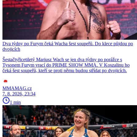
Dva týdny po Furym čeká Wacha šest soupeřů. Do klece půjdou po
dvojicích
Šestačtyřicetiletý Mariusz Wach se jen dva týdny po porážce s
Tysonem Furym vrací do PRIME SHOW MMA. V Koszalinu ho
čeká šest soupeřů, kteří se proti němu budou střídat po dvojicích.
MMAMAG.cz
7. 8. 2026, 23:34
1 min