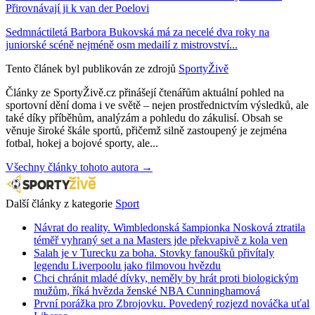
Přirovnávají ji k van der Poelovi
Sedmnáctiletá Barbora Bukovská má za necelé dva roky na
juniorské scéně nejméně osm medailí z mistrovství...
Tento článek byl publikován ze zdrojů
SportyŽivě
Články ze SportyŽivě.cz přinášejí čtenářům aktuální pohled na
sportovní dění doma i ve světě – nejen prostřednictvím výsledků, ale
také díky příběhům, analýzám a pohledu do zákulisí. Obsah se
věnuje široké škále sportů, přičemž silně zastoupený je zejména
fotbal, hokej a bojové sporty, ale...
Všechny články tohoto autora →
Další články z kategorie
Sport
Návrat do reality. Wimbledonská šampionka Nosková ztratila
téměř vyhraný set a na Masters jde překvapivě z kola ven
Salah je v Turecku za boha. Stovky fanoušků přivítaly
legendu Liverpoolu jako filmovou hvězdu
Chci chránit mladé dívky, neměly by hrát proti biologickým
mužům, říká hvězda ženské NBA Cunninghamová
První porážka pro Zbrojovku. Povedený rozjezd nováčka uťal