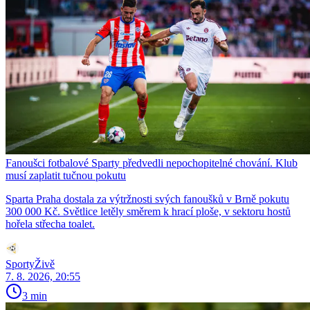
Fanoušci fotbalové Sparty předvedli nepochopitelné chování. Klub
musí zaplatit tučnou pokutu
Sparta Praha dostala za výtržnosti svých fanoušků v Brně pokutu
300 000 Kč. Světlice letěly směrem k hrací ploše, v sektoru hostů
hořela střecha toalet.
SportyŽivě
7. 8. 2026, 20:55
3 min