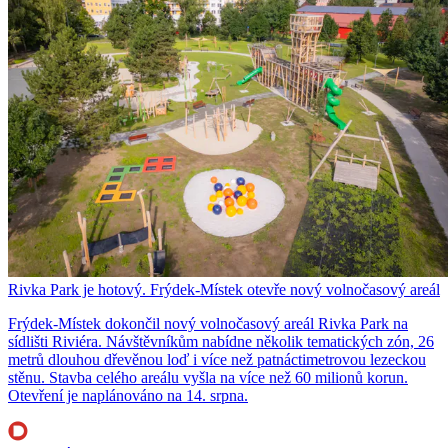
Rivka Park je hotový. Frýdek-Místek otevře nový volnočasový areál
Frýdek-Místek dokončil nový volnočasový areál Rivka Park na
sídlišti Riviéra. Návštěvníkům nabídne několik tematických zón, 26
metrů dlouhou dřevěnou loď i více než patnáctimetrovou lezeckou
stěnu. Stavba celého areálu vyšla na více než 60 milionů korun.
Otevření je naplánováno na 14. srpna.