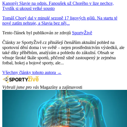
Kanonýr Slavie na odpis. Fanoušek už Chorého v lize nechce,
Tvrdík si ukousl velké sousto
Tomáš Chorý dal v minulé sezoně 17 ligových gólů. Na startu té
nové zatím nehraje, a Slavia bez něj...
Tento článek byl publikován ze zdrojů
SportyŽivě
Články ze SportyŽivě.cz přinášejí čtenářům aktuální pohled na
sportovní dění doma i ve světě – nejen prostřednictvím výsledků, ale
také díky příběhům, analýzám a pohledu do zákulisí. Obsah se
věnuje široké škále sportů, přičemž silně zastoupený je zejména
fotbal, hokej a bojové sporty, ale...
Všechny články tohoto autora →
Vybrali jsme pro vás
Magazíny a zajímavosti