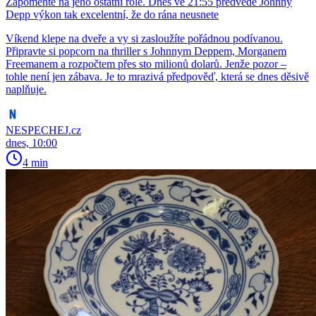
Zapomeňte na jeho ostatní role. Dnes ve 21:55 předvede Johnny
Depp výkon tak excelentní, že do rána neusnete
Víkend klepe na dveře a vy si zasloužíte pořádnou podívanou.
Připravte si popcorn na thriller s Johnnym Deppem, Morganem
Freemanem a rozpočtem přes sto milionů dolarů. Jenže pozor –
tohle není jen zábava. Je to mrazivá předpověď, která se dnes děsivě
naplňuje.
NESPECHEJ.cz
dnes, 10:00
4 min