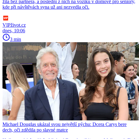
žila bez partnera, a poslední z nich na vozíku v domově pro seniory,
kde při návštěvách syna už ani nezvedla oči.
VIPživot.cz
dnes, 10:06
3 min
Michael Douglas ukázal svou největší pýchu: Dcera Carys bere
dech, oči zdědila po slavné matce