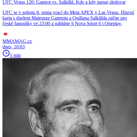
UFC Vegas 120: Gamrot vs. Salkilld. Kde a kdy turnaj sledovat
UFC se v sobotu 8. srpna vrací do Meta APEX v Las Vegas. Hlavní
karta s duelem Mateusze Gamrota a Quillana Salkillda začne pro
české fanoušky ve 23:00 a nabídne ji Nova Sport 6 i Oneplay.
MMAMAG.cz
dnes, 10:03
1 min