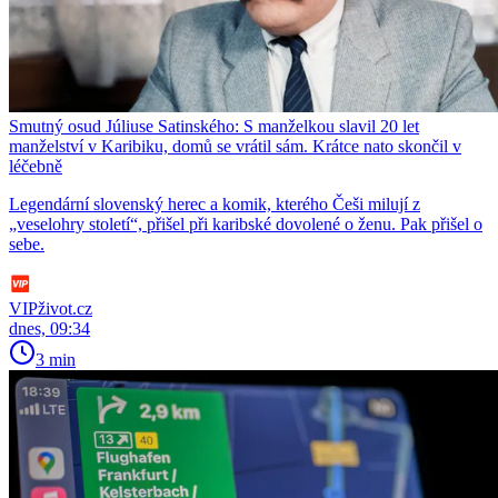
Smutný osud Júliuse Satinského: S manželkou slavil 20 let
manželství v Karibiku, domů se vrátil sám. Krátce nato skončil v
léčebně
Legendární slovenský herec a komik, kterého Češi milují z
„veselohry století“, přišel při karibské dovolené o ženu. Pak přišel o
sebe.
VIPživot.cz
dnes, 09:34
3 min