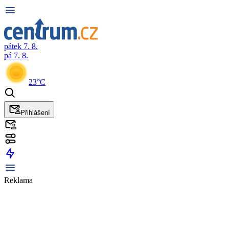
pátek 7. 8.
pá 7. 8.
23°C
Přihlášení
Reklama