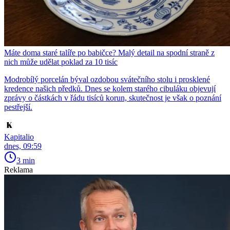
Máte doma staré talíře po babičce? Malý detail na spodní straně z
nich může udělat poklad za 10 tisíc
Modrobílý porcelán býval ozdobou svátečního stolu i prosklené
kredence našich předků. Dnes se kolem starého cibuláku objevují
zprávy o částkách v řádu tisíců korun, skutečnost je však o poznání
pestřejší.
Kapitalio
dnes, 09:59
3 min
Reklama