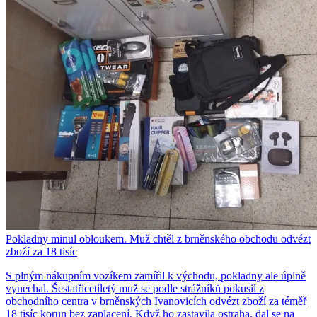
Pokladny minul obloukem. Muž chtěl z brněnského obchodu odvézt
zboží za 18 tisíc
S plným nákupním vozíkem zamířil k východu, pokladny ale úplně
vynechal. Šestatřicetiletý muž se podle strážníků pokusil z
obchodního centra v brněnských Ivanovicích odvézt zboží za téměř
18 tisíc korun bez zaplacení. Když ho zastavila ostraha, dal se na