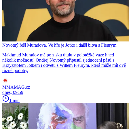
Novotný řeší Muradova. Ve hře je Jotko i další bitva s Fleurym
Makhmud Muradov má po zisku titulu v polotěžké váze hned
několik možností. Ondřej Novotný připustil sjednocení pásů s
Krzysztofem Jotkem i odvetu s Willem Fleurym, která může mít dvě
různé podoby.
MMAMAG.cz
dnes, 09:59
1 min