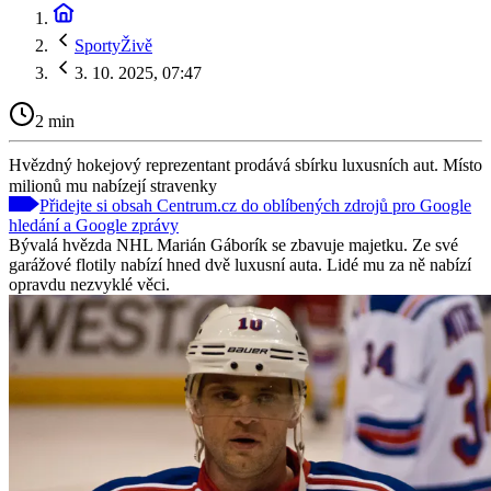
SportyŽivě
3. 10. 2025, 07:47
2 min
Hvězdný hokejový reprezentant prodává sbírku luxusních aut. Místo
milionů mu nabízejí stravenky
Přidejte si obsah Centrum.cz do oblíbených zdrojů pro Google
hledání a Google zprávy
Bývalá hvězda NHL Marián Gáborík se zbavuje majetku. Ze své
garážové flotily nabízí hned dvě luxusní auta. Lidé mu za ně nabízí
opravdu nezvyklé věci.