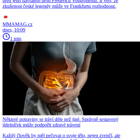
před jeho návratem proti Fredericu Vosgrönemu. Ir věří, že
zkušenost české legendy může ve Frankfurtu rozhodnout.
MMAMAG.cz
dnes, 10:09
1 min
Některé potraviny se tráví déle než jiné. Správně sestavený
jídelníček může podpořit zdravé trávení
Každý člověk by měl pečovat o svoje tělo, nejen zvenčí, ale