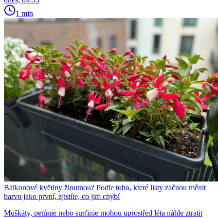
1 min
Balkonové květiny žloutnou? Podle toho, které listy začnou měnit
barvu jako první, zjistíte, co jim chybí
Muškáty, petúnie nebo surfinie mohou uprostřed léta náhle ztratit