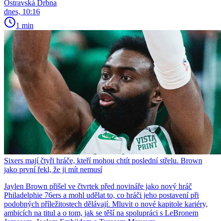
Ostravská Drbna
dnes, 10:16
1 min
Sixers mají čtyři hráče, kteří mohou chtít poslední střelu. Brown
jako první řekl, že ji mít nemusí
Jaylen Brown přišel ve čtvrtek před novináře jako nový hráč
Philadelphie 76ers a mohl udělat to, co hráči jeho postavení při
podobných příležitostech dělávají. Mluvit o nové kapitole kariéry,
ambicích na titul a o tom, jak se těší na spolupráci s LeBronem