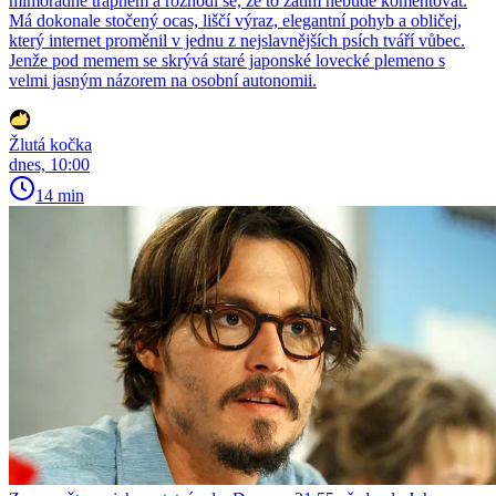
mimořádně trapném a rozhodl se, že to zatím nebude komentovat.
Má dokonale stočený ocas, liščí výraz, elegantní pohyb a obličej,
který internet proměnil v jednu z nejslavnějších psích tváří vůbec.
Jenže pod memem se skrývá staré japonské lovecké plemeno s
velmi jasným názorem na osobní autonomii.
Žlutá kočka
dnes, 10:00
14 min