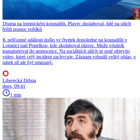
Drama na lomnickém koupališti. Plavec zkolaboval, lidé na sítích
řešili pomoc svědků
K nešťastné události došlo ve čtvrtek dopoledne na koupališti v
Lomnici nad Popelkou, kde zkolaboval plavec. Muže vrtulník
transportoval do nemocnice. Na sociálních sítích se poté objevilo
video, které celý incident zachycuje. Záznam vzbudil velký ohlas, v
pátek už ale byl smazaný.
Liberecká Drbna
dnes, 09:41
1 min