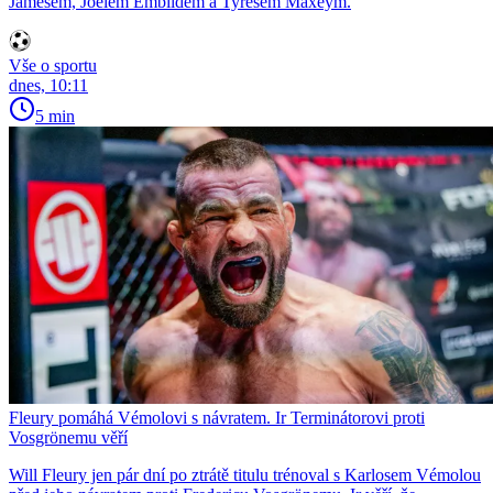
Jamesem, Joelem Embiidem a Tyresem Maxeym.
Vše o sportu
dnes, 10:11
5 min
Fleury pomáhá Vémolovi s návratem. Ir Terminátorovi proti
Vosgrönemu věří
Will Fleury jen pár dní po ztrátě titulu trénoval s Karlosem Vémolou