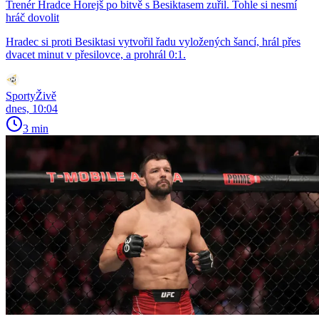
Trenér Hradce Horejš po bitvě s Besiktasem zuřil. Tohle si nesmí
hráč dovolit
Hradec si proti Besiktasi vytvořil řadu vyložených šancí, hrál přes
dvacet minut v přesilovce, a prohrál 0:1.
SportyŽivě
dnes, 10:04
3 min