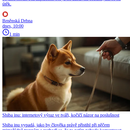
útěk.
Brněnská Drbna
dnes, 10:00
1 min
Shiba inu: internetový výraz ve tváři, kočičí názor na poslušnost
Shiba inu vypadá, jako by člověka právě přistihl při něčem