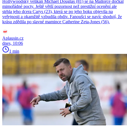
Hollywoodský velikán Michael Douglas (81) se na Mallorce dočkal
mimořádné pocty. Ještě větší pozornost než prestižní ocenění ale
strhla jeho dcera Carys (23), která se po jeho boku objevila na
veřejnosti a okamžitě vzbudila obdiv. Fanoušci se navíc shodují, že
krásu zdědila po slavné mamince Catherine Zeta-Jones (56).
Aplausin.cz
dnes, 10:06
1 min