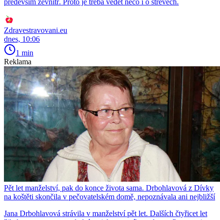
především zevnitř. Proto je třeba vědět něco i o střevech.
Zdravestravovani.eu
dnes, 10:06
1 min
Reklama
Pět let manželství, pak do konce života sama. Drbohlavová z Dívky
na koštěti skončila v pečovatelském domě, nepoznávala ani nejbližší
Jana Drbohlavová strávila v manželství pět let. Dalších čtyřicet let