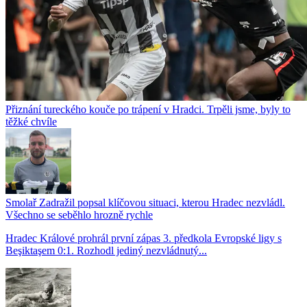
Přiznání tureckého kouče po trápení v Hradci. Trpěli jsme, byly to
těžké chvíle
Smolař Zadražil popsal klíčovou situaci, kterou Hradec nezvládl.
Všechno se seběhlo hrozně rychle
Hradec Králové prohrál první zápas 3. předkola Evropské ligy s
Beşiktaşem 0:1. Rozhodl jediný nezvládnutý...