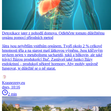
Detoxikace jater z pohodlí domova. Odlehčete tomuto důležitému
orgánu pomocí přírodních metod
Játra jsou největším vnitřním orgánem. Tvoří okolo 2 % celkové
hmotnosti těla a na starost mají látkovou výměnu. Jsou klíčovým
prvkem nejen v metabolismu sacharidů, tuků a bílkovin, ale také
trávicí žlázou produkující žluč. Zastávají také funkci žlázy
endokrinní – produkují některé hormony. Aby mohly správně
fungovat, je důležité se o ně starat.
Krasnezeny.eu
dnes, 10:16
2 min