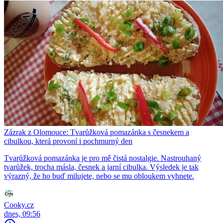
Zázrak z Olomouce: Tvarůžková pomazánka s česnekem a
cibulkou, která provoní i pochmurný den
Tvarůžková pomazánka je pro mě čistá nostalgie. Nastrouhaný
tvarůžek, trocha másla, česnek a jarní cibulka. Výsledek je tak
výrazný, že ho buď milujete, nebo se mu obloukem vyhnete.
Cooky.cz
dnes, 09:56