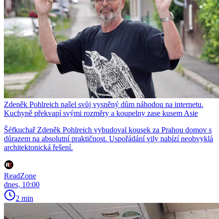
Zdeněk Pohlreich našel svůj vysněný dům náhodou na internetu.
Kuchyně překvapí svými rozměry a koupelny zase kusem Asie
Šéfkuchař Zdeněk Pohlreich vybudoval kousek za Prahou domov s
důrazem na absolutní praktičnost. Uspořádání vily nabízí neobvyklá
architektonická řešení.
ReadZone
dnes, 10:00
2 min