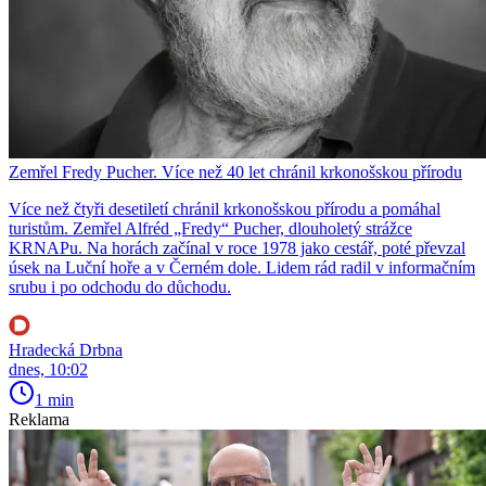
Zemřel Fredy Pucher. Více než 40 let chránil krkonošskou přírodu
Více než čtyři desetiletí chránil krkonošskou přírodu a pomáhal
turistům. Zemřel Alfréd „Fredy“ Pucher, dlouholetý strážce
KRNAPu. Na horách začínal v roce 1978 jako cestář, poté převzal
úsek na Luční hoře a v Černém dole. Lidem rád radil v informačním
srubu i po odchodu do důchodu.
Hradecká Drbna
dnes, 10:02
1 min
Reklama