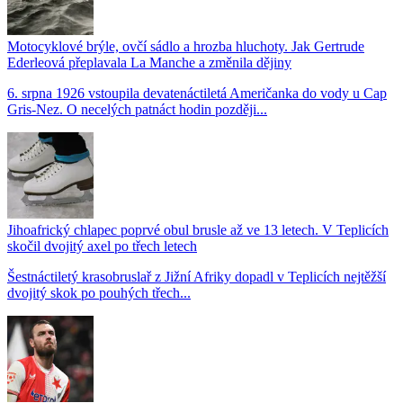
Motocyklové brýle, ovčí sádlo a hrozba hluchoty. Jak Gertrude
Ederleová přeplavala La Manche a změnila dějiny
6. srpna 1926 vstoupila devatenáctiletá Američanka do vody u Cap
Gris-Nez. O necelých patnáct hodin později...
Jihoafrický chlapec poprvé obul brusle až ve 13 letech. V Teplicích
skočil dvojitý axel po třech letech
Šestnáctiletý krasobruslař z Jižní Afriky dopadl v Teplicích nejtěžší
dvojitý skok po pouhých třech...