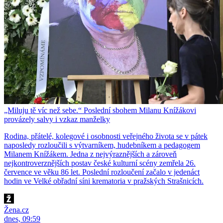
„Miluju tě víc než sebe.“ Poslední sbohem Milanu Knížákovi
provázely salvy i vzkaz manželky
Rodina, přátelé, kolegové i osobnosti veřejného života se v pátek
naposledy rozloučili s výtvarníkem, hudebníkem a pedagogem
Milanem Knížákem. Jedna z nejvýraznějších a zároveň
nejkontroverznějších postav české kulturní scény zemřela 26.
července ve věku 86 let. Poslední rozloučení začalo v jedenáct
hodin ve Velké obřadní síni krematoria v pražských Strašnicích.
Žena.cz
dnes, 09:59