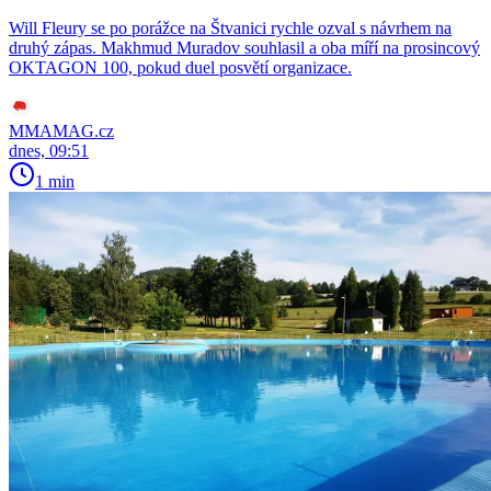
Will Fleury se po porážce na Štvanici rychle ozval s návrhem na
druhý zápas. Makhmud Muradov souhlasil a oba míří na prosincový
OKTAGON 100, pokud duel posvětí organizace.
MMAMAG.cz
dnes, 09:51
1 min