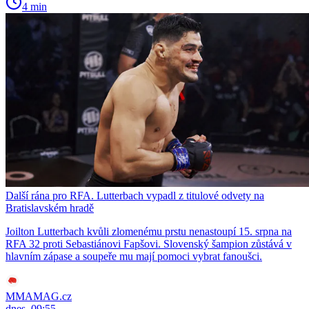
4 min
Další rána pro RFA. Lutterbach vypadl z titulové odvety na
Bratislavském hradě
Joilton Lutterbach kvůli zlomenému prstu nenastoupí 15. srpna na
RFA 32 proti Sebastiánovi Fapšovi. Slovenský šampion zůstává v
hlavním zápase a soupeře mu mají pomoci vybrat fanoušci.
MMAMAG.cz
dnes, 09:55