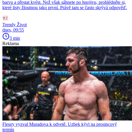
barvu a přestat kvést. Než však sáhnete po hnojivu, prohlédněte si,
které listy žloutnou jako první. Právě tam se často skrývá odpověď.
Trendy Život
dnes, 09:55
3 min
Reklama
Fleury vyzval Muradova k odvetě. Uzbek kývl na prosincový
termín