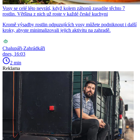
Vosy se celé léto nevrátí, když kolem záhonů zasadíte těchto 7
rostlin. Většina z nich už roste v každé české kuchyni
Kromě výsadby rostlin odpuzujících vosy můžete podniknout i další
kroky, abyste minimalizovali jejich aktivitu na zahradě.
Chalupáři-Zahrádkáři
dnes, 16:03
2 min
Reklama