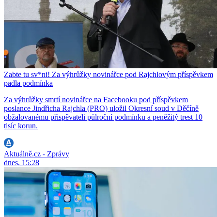
Zabte tu sv*ni! Za výhrůžky novinářce pod Rajchlovým příspěvkem
padla podmínka
Za výhrůžky smrtí novinářce na Facebooku pod příspěvkem
poslance Jindřicha Rajchla (PRO) uložil Okresní soud v Děčíně
obžalovanému přispěvateli půlroční podmínku a peněžitý trest 10
tisíc korun.
Aktuálně.cz - Zprávy
dnes, 15:28