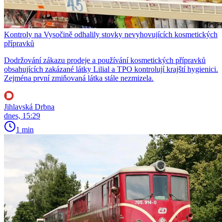
Kontroly na Vysočině odhalily stovky nevyhovujících kosmetických
přípravků
Dodržování zákazu prodeje a používání kosmetických přípravků
obsahujících zakázané látky Lilial a TPO kontrolují krajští hygienici.
Zejména první zmiňovaná látka stále nezmizela.
Jihlavská Drbna
dnes, 15:29
1 min