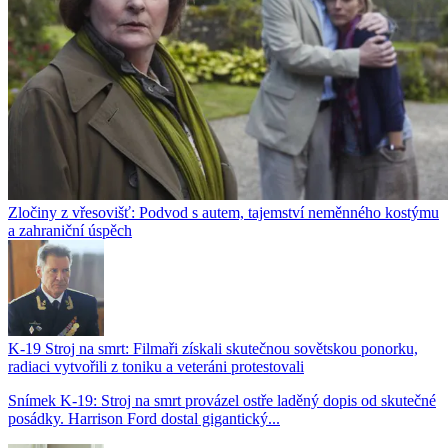
Zločiny z vřesovišť: Podvod s autem, tajemství neměnného kostýmu
a zahraniční úspěch
K-19 Stroj na smrt: Filmaři získali skutečnou sovětskou ponorku,
radiaci vytvořili z toniku a veteráni protestovali
Snímek K-19: Stroj na smrt provázel ostře laděný dopis od skutečné
posádky. Harrison Ford dostal gigantický...