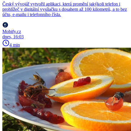
Český vývojář vytvořil aplikaci, která promění jakýkoli telefon i
prohlížeč v digitální vysílačku s dosahem až 100 kilometrů, a to bez
účtu, e-mailu i telefonního čísla.
Mobify.cz
dnes, 16:03
4 min