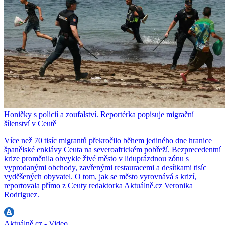
Honičky s policií a zoufalství. Reportérka popisuje migrační
šílenství v Ceutě
Více než 70 tisíc migrantů překročilo během jediného dne hranice
španělské enklávy Ceuta na severoafrickém pobřeží. Bezprecedentní
krize proměnila obvykle živé město v liduprázdnou zónu s
vyprodanými obchody, zavřenými restauracemi a desítkami tisíc
vyděšených obyvatel. O tom, jak se město vyrovnává s krizí,
reportovala přímo z Ceuty redaktorka Aktuálně.cz Veronika
Rodriguez.
Aktuálně.cz - Video