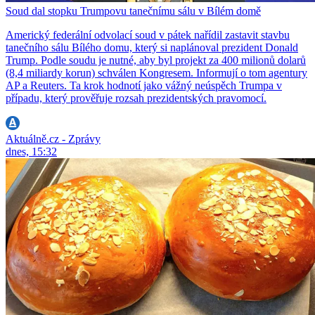
Soud dal stopku Trumpovu tanečnímu sálu v Bílém domě
Americký federální odvolací soud v pátek nařídil zastavit stavbu
tanečního sálu Bílého domu, který si naplánoval prezident Donald
Trump. Podle soudu je nutné, aby byl projekt za 400 milionů dolarů
(8,4 miliardy korun) schválen Kongresem. Informují o tom agentury
AP a Reuters. Ta krok hodnotí jako vážný neúspěch Trumpa v
případu, který prověřuje rozsah prezidentských pravomocí.
Aktuálně.cz - Zprávy
dnes, 15:32