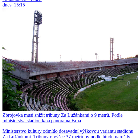
dnes, 15:15
Zbrojovka musí snížit tribuny Za Lužánkami o 9 metrů. Podle
ministerstva stadion kazí panorama Brna
Ministerstvo kultury odmítlo dosavadní výškovou variantu stadionu
Za Lužánkami. Tribuny o výšce 37 metrů by podle úřadu narušily