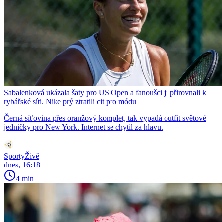
Sabalenková ukázala šaty pro US Open a fanoušci ji přirovnali k
rybářské síti. Nike prý ztratili cit pro módu
Černá síťovina přes oranžový komplet, tak vypadá outfit světové
jedničky pro New York. Internet se chytil za hlavu.
SportyŽivě
dnes, 16:18
4 min