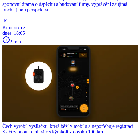
sportovní drama o úspěchu a budování firmy, vyprávění zaujímá
trochu jinou perspektivu.
Kinobox.cz
dnes, 16:05
2 min
Čech vyrobil vysílačku, která běží v mobilu a nepotřebuje registraci.
Stačí zapnout a mluvíte s kýmkoli v dosahu 100 km