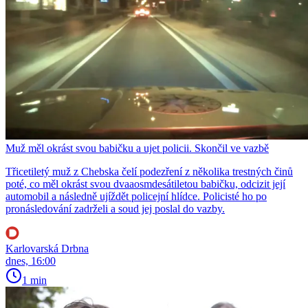
Muž měl okrást svou babičku a ujet policii. Skončil ve vazbě
Třicetiletý muž z Chebska čelí podezření z několika trestných činů
poté, co měl okrást svou dvaaosmdesátiletou babičku, odcizit její
automobil a následně ujíždět policejní hlídce. Policisté ho po
pronásledování zadrželi a soud jej poslal do vazby.
Karlovarská Drbna
dnes, 16:00
1 min