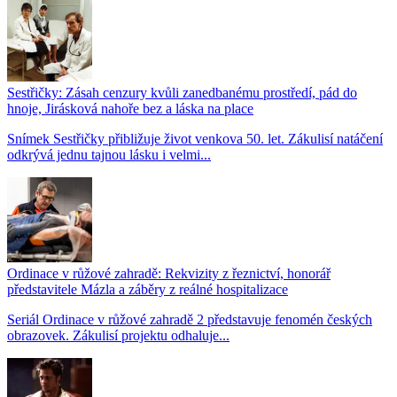
Sestřičky: Zásah cenzury kvůli zanedbanému prostředí, pád do
hnoje, Jirásková nahoře bez a láska na place
Snímek Sestřičky přibližuje život venkova 50. let. Zákulisí natáčení
odkrývá jednu tajnou lásku i velmi...
Ordinace v růžové zahradě: Rekvizity z řeznictví, honorář
představitele Mázla a záběry z reálné hospitalizace
Seriál Ordinace v růžové zahradě 2 představuje fenomén českých
obrazovek. Zákulisí projektu odhaluje...