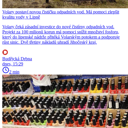
Volary postaví novou čističku odpadních vod. Má pomoci zlepšit
kvalitu vody v Lipně
Volary čeká zásadní investice do nové čistírny odpadních vod.
Projekt za 100 milionů korun má pomoci snížit množství fosforu,
který do lipenské nádrže přitéká Volarským potokem a podporuje
růst sinic. Dvě třetiny nákladů uhradí Jihočeský kraj.
Budějcká Drbna
dnes, 15:29
2 min