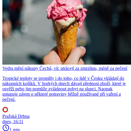
Vedra mění nákupy Čechů, víc utrácejí za zmrzlinu, méně za pečení
Tropické teploty se promítly i do toho, co lidé v Česku vkládají do
nákupních košíků. V horkých dnech dávají přednost zboží, které je
osvěží nebo jim pomůže zvládnout pobyt na slunci. Naopak
ustupuje zájem o některé potraviny běžně používané při vaření a
pečení.
Pražská Drbna
dnes, 16:11
1 min