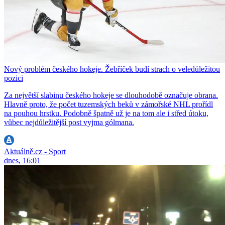
Nový problém českého hokeje. Žebříček budí strach o veledůležitou
pozici
Za největší slabinu českého hokeje se dlouhodobě označuje obrana.
Hlavně proto, že počet tuzemských beků v zámořské NHL prořídl
na pouhou hrstku. Podobně špatně už je na tom ale i střed útoku,
vůbec nejdůležitější post vyjma gólmana.
Aktuálně.cz - Sport
dnes, 16:01