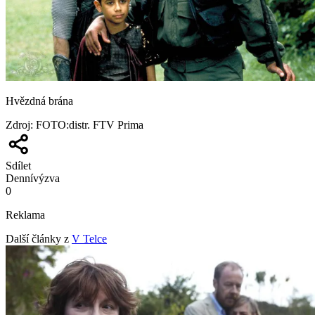
Hvězdná brána
Zdroj
:
FOTO:distr. FTV Prima
Sdílet
Denní
výzva
0
Reklama
Další články z
V Telce