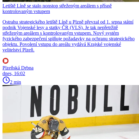
Letiště Líně se stalo nonstop střeženým areálem s přísně
kontrolovaným vstupem
Ostrahu strategického letiště Líně u Plzně převzal od 1. srpna státní
podnik Vojenské lesy a statky ČR (VLS). Je tak nepřetržitě
střeženým areálem s kontrolovaným vstupem. Nový systém
fyzického zabezpečení splňuje požadavky na ochranu strategického
objektu. Povolení vstupu do areálu vydává Krajské vojenské
velitelství Plzeň.
Plzeňská Drbna
dnes, 16:02
2 min