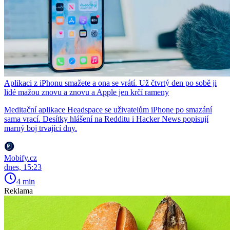
Aplikaci z iPhonu smažete a ona se vrátí. Už čtvrtý den po sobě ji
lidé mažou znovu a znovu a Apple jen krčí rameny
Meditační aplikace Headspace se uživatelům iPhone po smazání
sama vrací. Desítky hlášení na Redditu i Hacker News popisují
marný boj trvající dny.
Mobify.cz
dnes, 15:23
4 min
Reklama