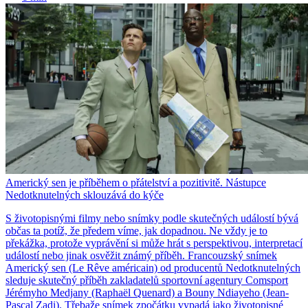
Americký sen je příběhem o přátelství a pozitivitě. Nástupce
Nedotknutelných sklouzává do kýče
S životopisnými filmy nebo snímky podle skutečných událostí bývá
občas ta potíž, že předem víme, jak dopadnou. Ne vždy je to
překážka, protože vyprávění si může hrát s perspektivou, interpretací
událostí nebo jinak osvěžit známý příběh. Francouzský snímek
Americký sen (Le Rêve américain) od producentů Nedotknutelných
sleduje skutečný příběh zakladatelů sportovní agentury Comsport
Jérémyho Medjany (Raphaël Quenard) a Bouny Ndiayeho (Jean-
Pascal Zadi). Třebaže snímek zpočátku vypadá jako životopisné