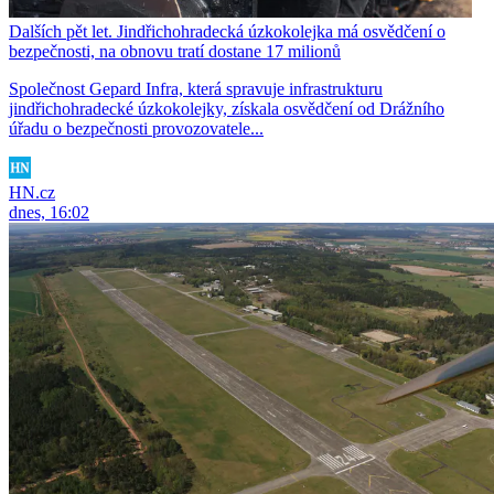
Dalších pět let. Jindřichohradecká úzkokolejka má osvědčení o
bezpečnosti, na obnovu tratí dostane 17 milionů
Společnost Gepard Infra, která spravuje infrastrukturu
jindřichohradecké úzkokolejky, získala osvědčení od Drážního
úřadu o bezpečnosti provozovatele...
HN.cz
dnes, 16:02