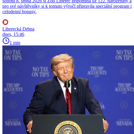
sobotu 8. srpna 2026 si Zoo Liberec připomíná už 122. narozeniny a
pro své návštěvníky si k tomuto výročí připravila speciální program i
celodenní bonusy.
Liberecká Drbna
dnes, 15:46
1 min