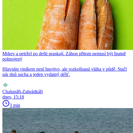
Mrkev a petržel po dešti praskají. Záhon přitom nemusí být špatně
pohnojený
Hlavním viníkem není hnojivo, ale rozkolísaná vláha v půdě. Stačí
pár dnů sucha a jeden vydatný déšť.
Chalupáři-Zahrádkáři
dnes, 15:18
3 min