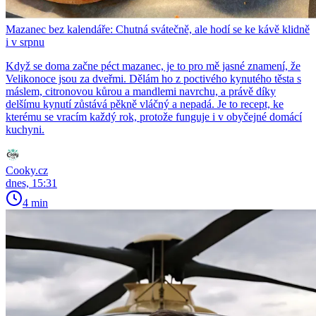
Mazanec bez kalendáře: Chutná svátečně, ale hodí se ke kávě klidně
i v srpnu
Když se doma začne péct mazanec, je to pro mě jasné znamení, že
Velikonoce jsou za dveřmi. Dělám ho z poctivého kynutého těsta s
máslem, citronovou kůrou a mandlemi navrchu, a právě díky
delšímu kynutí zůstává pěkně vláčný a nepadá. Je to recept, ke
kterému se vracím každý rok, protože funguje i v obyčejné domácí
kuchyni.
Cooky.cz
dnes, 15:31
4 min