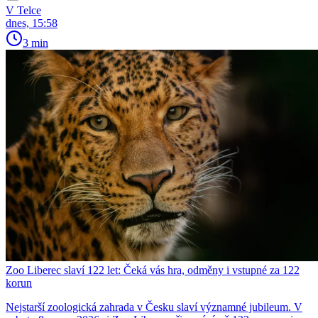
V Telce
dnes, 15:58
3 min
Zoo Liberec slaví 122 let: Čeká vás hra, odměny i vstupné za 122
korun
Nejstarší zoologická zahrada v Česku slaví významné jubileum. V