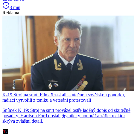
3 min
Reklama
K-19 Stroj na smrt: Filmaři získali skutečnou sovětskou ponorku,
radiaci vytvořili z toniku a veteráni protestovali
Snímek K-19: Stroj na smrt provázel ostře laděný dopis od skutečné
posádky. Harrison Ford dostal gigantický honorář a zářící reaktor
skrývá zvláštní detail.