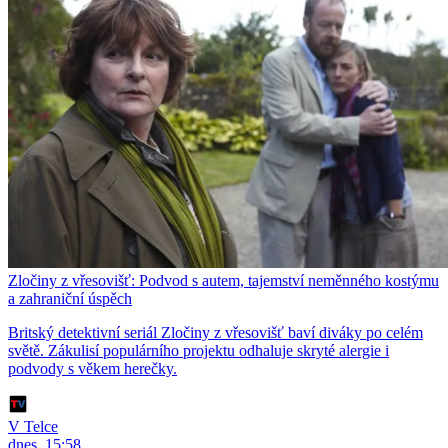
Zločiny z vřesovišť: Podvod s autem, tajemství neměnného kostýmu
a zahraniční úspěch
Britský detektivní seriál Zločiny z vřesovišť baví diváky po celém
světě. Zákulisí populárního projektu odhaluje skryté alergie i
podvody s věkem herečky.
V Telce
dnes, 15:58