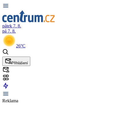
pátek 7. 8.
pá 7. 8.
26°C
Přihlášení
Reklama