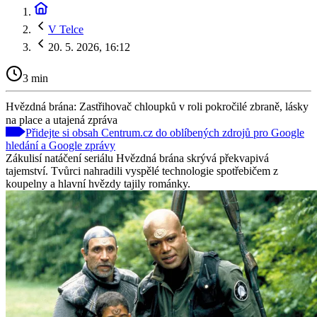
V Telce
20. 5. 2026, 16:12
3 min
Hvězdná brána: Zastřihovač chloupků v roli pokročilé zbraně, lásky
na place a utajená zpráva
Přidejte si obsah Centrum.cz do oblíbených zdrojů pro Google
hledání a Google zprávy
Zákulisí natáčení seriálu Hvězdná brána skrývá překvapivá
tajemství. Tvůrci nahradili vyspělé technologie spotřebičem z
koupelny a hlavní hvězdy tajily románky.