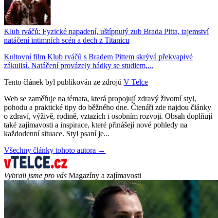
Klub rváčů: Fyzické napadení, uštípnutý zub Brada Pitta, tajemství
natáčení intimních scén a dech z Titanicu
Kultovní film Klub rváčů s Bradem Pittem skrývá překvapivé
zákulisí. Natáčení provázely hádky se studiem,...
Tento článek byl publikován ze zdrojů
V Telce
Web se zaměřuje na témata, která propojují zdravý životní styl,
pohodu a praktické tipy do běžného dne. Čtenáři zde najdou články
o zdraví, výživě, rodině, vztazích i osobním rozvoji. Obsah doplňují
také zajímavosti a inspirace, které přinášejí nové pohledy na
každodenní situace. Styl psaní je...
Všechny články tohoto autora →
Vybrali jsme pro vás
Magazíny a zajímavosti