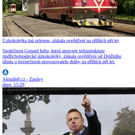
Úzkokolejka má zelenou, získala osvědčení na příštích pět let
Společnost Gepard Infra, která spravuje infrastrukturu
jindřichohradecké úzkokolejky, získala osvědčení od Drážního
úřadu o bezpečnosti provozovatele dráhy na příštích pět let.
Aktuálně.cz - Zprávy
dnes, 15:29