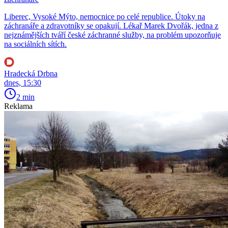
Liberec, Vysoké Mýto, nemocnice po celé republice. Útoky na
záchranáře a zdravotníky se opakují. Lékař Marek Dvořák, jedna z
nejznámějších tváří české záchranné služby, na problém upozorňuje
na sociálních sítích.
Hradecká Drbna
dnes, 15:30
2 min
Reklama