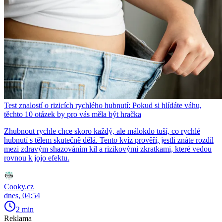
Test znalostí o rizicích rychlého hubnutí: Pokud si hlídáte váhu,
těchto 10 otázek by pro vás měla být hračka
Zhubnout rychle chce skoro každý, ale málokdo tuší, co rychlé
hubnutí s tělem skutečně dělá. Tento kvíz prověří, jestli znáte rozdíl
mezi zdravým shazováním kil a rizikovými zkratkami, které vedou
rovnou k jojo efektu.
Cooky.cz
dnes, 04:54
2 min
Reklama