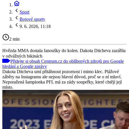
Sport
Bojové sporty
9. 6. 2026, 11:18
2 min
Hvězda MMA dostala fanoušky do kolen. Dakota Ditcheva zazářila
v odvážných bikinách
Přidejte si obsah Centrum.cz do oblíbených zdrojů pro Google
hledání a Google zprávy
Dakota Ditcheva umí přitáhnout pozornost i mimo klec. Plážové
záběry na Instagramu ale nejsou hlavní důvod, proč se o ní mluví.
Neporažená šampionka PFL má za zády soupeřky, které chtějí její
místo.