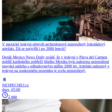
V mexické jeskyni objevili archeologové neporušený čokoládový
artefakt. Dá se po(u)žít i po 2000 letech?
Deník Mexico News Daily uvádí, že v jeskyni v Playa del Carmen
poblíž karibského pobřeží jižního Mexika byla nalezena neporušená
mayská nádoba s odhadovaným stářím 2000 let. Artefakt nalezený v
jeskyni na soukromém pozemku je zcela neporušený.
NESPECHEJ.cz
dnes, 05:00
2 min