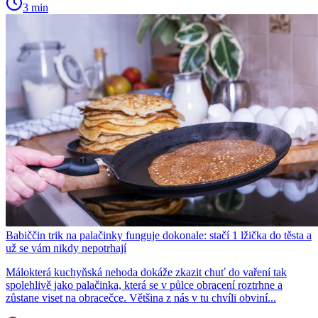
3 min
Babiččin trik na palačinky funguje dokonale: stačí 1 lžička do těsta a
už se vám nikdy nepotrhají
Málokterá kuchyňská nehoda dokáže zkazit chuť do vaření tak
spolehlivě jako palačinka, která se v půlce obracení roztrhne a
zůstane viset na obracečce. Většina z nás v tu chvíli obviní...