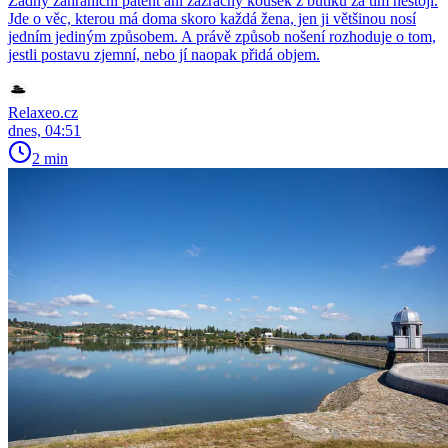
Žádný zahraniční patent ani zázračný kousek z butiku za tím nestojí.
Jde o věc, kterou má doma skoro každá žena, jen ji většinou nosí
jedním jediným způsobem. A právě způsob nošení rozhoduje o tom,
jestli postavu zjemní, nebo jí naopak přidá objem.
Relaxeo.cz
dnes, 04:51
2 min