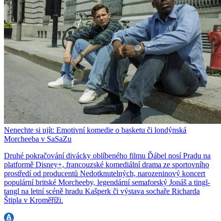
Nenechte si ujít: Emotivní komedie o basketu či londýnská
Morcheeba v SaSaZu
Druhé pokračování divácky oblíbeného filmu Ďábel nosí Pradu na
platformě Disney+, francouzské komediální drama ze sportovního
prostředí od producentů Nedotknutelných, narozeninový koncert
populární britské Morcheeby, legendární semaforský Jonáš a tingl-
tangl na letní scéně hradu Kašperk či výstava sochaře Richarda
Štipla v Kroměříži.