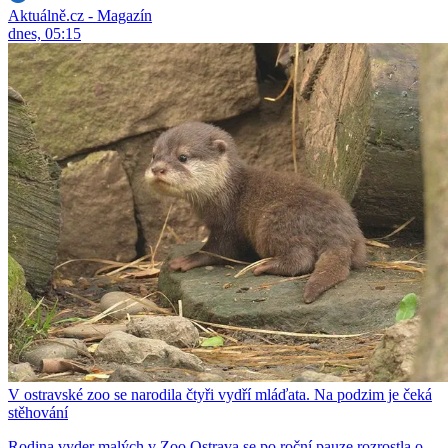
Aktuálně.cz - Magazín
dnes, 05:15
V ostravské zoo se narodila čtyři vydří mláďata. Na podzim je čeká
stěhování
Rodina vyder malých v Zoo Ostrava se po roční pauze rozrostla o