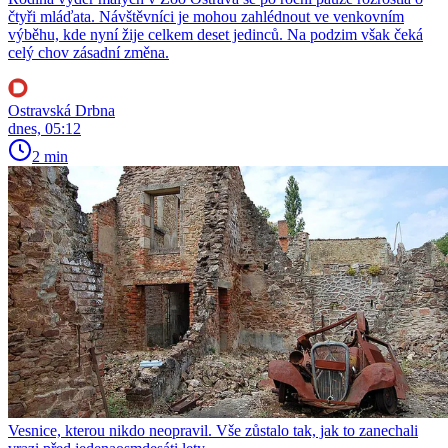
čtyři mláďata. Návštěvníci je mohou zahlédnout ve venkovním
výběhu, kde nyní žije celkem deset jedinců. Na podzim však čeká
celý chov zásadní změna.
Ostravská Drbna
dnes, 05:12
2 min
Vesnice, kterou nikdo neopravil. Vše zůstalo tak, jak to zanechali