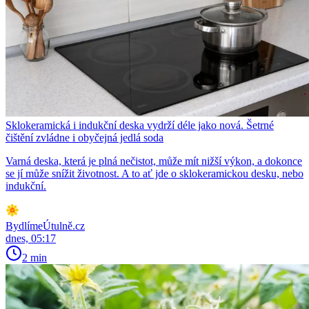
Sklokeramická i indukční deska vydrží déle jako nová. Šetrné
čištění zvládne i obyčejná jedlá soda
Varná deska, která je plná nečistot, může mít nižší výkon, a dokonce
se jí může snížit životnost. A to ať jde o sklokeramickou desku, nebo
indukční.
BydlímeÚtulně.cz
dnes, 05:17
2 min