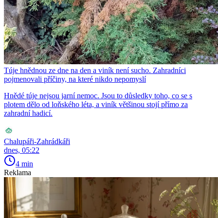
Túje hnědnou ze dne na den a viník není sucho. Zahradníci
pojmenovali příčiny, na které nikdo nepomyslí
Hnědé túje nejsou jarní nemoc. Jsou to důsledky toho, co se s
plotem dělo od loňského léta, a viník většinou stojí přímo za
zahradní hadicí.
Chalupáři-Zahrádkáři
dnes, 05:22
4 min
Reklama