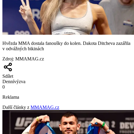
Hvězda MMA dostala fanoušky do kolen. Dakota Ditcheva zazářila
v odvážných bikinách
Zdroj
:
MMAMAG.cz
Sdílet
Denní
výzva
0
Reklama
Další články z
MMAMAG.cz