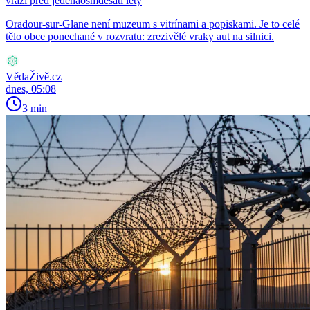
vrazi před jedenaosmdesáti lety
Oradour-sur-Glane není muzeum s vitrínami a popiskami. Je to celé
tělo obce ponechané v rozvratu: zrezivělé vraky aut na silnici.
VědaŽivě.cz
dnes, 05:08
3 min