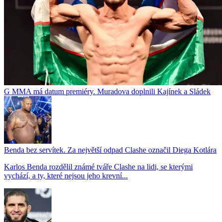
G MMA má datum premiéry. Muradova doplnili Kajínek a Sládek
Benda bez servítek. Za největší odpad Clashe označil Diega Kotlára
Karlos Benda rozdělil známé tváře Clashe na lidi, se kterými
vychází, a ty, které nejsou jeho krevní...