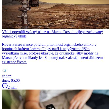
Vědci potvrdili vzácný nález na Marsu. Dosud nejlépe zachovaný
organický uhlík
Rover Perseverance potvrdil přítomnost organického uhlíku v
horninách kráteru Jezero. Objev patří k nejvýznamnějším
výsledkům mise, protože ukazuje, že organické látky mohly na
Marsu přetrvat miliardy let. Samotný nález ale stále není důkazem
existence života.
cdr.cz
dnes, 05:00
2 min