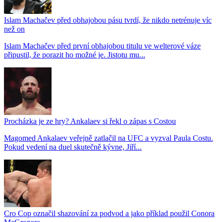
Islam Machačev před obhajobou pásu tvrdí, že nikdo netrénuje víc
než on
Islam Machačev před první obhajobou titulu ve welterové váze
připustil, že porazit ho možné je. Jistotu mu...
Procházka je ze hry? Ankalaev si řekl o zápas s Costou
Magomed Ankalaev veřejně zatlačil na UFC a vyzval Paula Costu.
Pokud vedení na duel skutečně kývne, Jiří...
Cro Cop označil shazování za podvod a jako příklad použil Conora