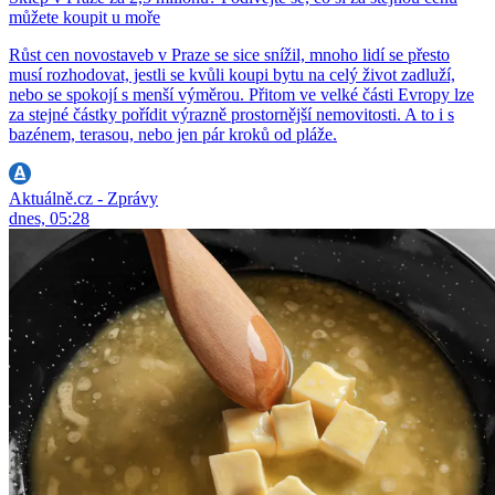
můžete koupit u moře
Růst cen novostaveb v Praze se sice snížil, mnoho lidí se přesto
musí rozhodovat, jestli se kvůli koupi bytu na celý život zadluží,
nebo se spokojí s menší výměrou. Přitom ve velké části Evropy lze
za stejné částky pořídit výrazně prostornější nemovitosti. A to i s
bazénem, terasou, nebo jen pár kroků od pláže.
Aktuálně.cz - Zprávy
dnes, 05:28