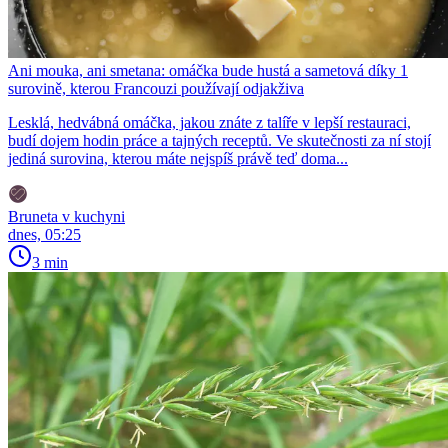
Ani mouka, ani smetana: omáčka bude hustá a sametová díky 1
surovině, kterou Francouzi používají odjakživa
Lesklá, hedvábná omáčka, jakou znáte z talíře v lepší restauraci,
budí dojem hodin práce a tajných receptů. Ve skutečnosti za ní stojí
jediná surovina, kterou máte nejspíš právě teď doma...
Bruneta v kuchyni
dnes, 05:25
3 min