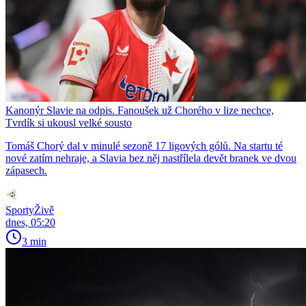
Kanonýr Slavie na odpis. Fanoušek už Chorého v lize nechce,
Tvrdík si ukousl velké sousto
Tomáš Chorý dal v minulé sezoně 17 ligových gólů. Na startu té
nové zatím nehraje, a Slavia bez něj nastřílela devět branek ve dvou
zápasech.
SportyŽivě
dnes, 05:20
3 min