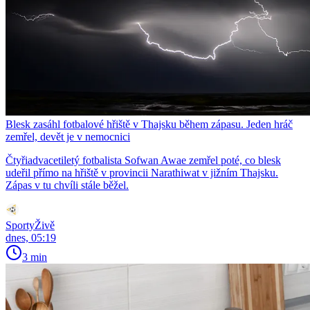
Blesk zasáhl fotbalové hřiště v Thajsku během zápasu. Jeden hráč
zemřel, devět je v nemocnici
Čtyřiadvacetiletý fotbalista Sofwan Awae zemřel poté, co blesk
udeřil přímo na hřiště v provincii Narathiwat v jižním Thajsku.
Zápas v tu chvíli stále běžel.
SportyŽivě
dnes, 05:19
3 min