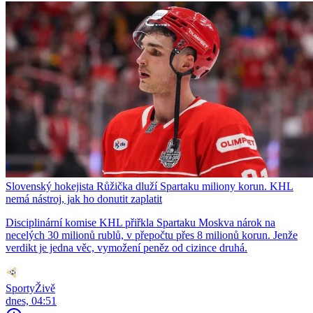
Slovenský hokejista Růžička dluží Spartaku miliony korun. KHL
nemá nástroj, jak ho donutit zaplatit
Disciplinární komise KHL přiřkla Spartaku Moskva nárok na
necelých 30 milionů rublů, v přepočtu přes 8 milionů korun. Jenže
verdikt je jedna věc, vymožení peněz od cizince druhá.
SportyŽivě
dnes, 04:51