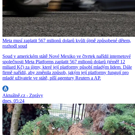
Meta musí zaplatit 567 milionů dolarů kvůli újmě způsobené dětem,
rozhodl soud
Soud v americkém státě Nové Mexiko ve čtvrtek nařídil internetové
společnosti Meta Platforms zaplatit 567 milionů dolarů (téměř 12
miliard Kč) za újmy, které její platformy působí mladým lidem. Dále
firmě nařídil, aby změnila způsob, jakým její platformy fungují pro
mladé uživatele ve státě, píší agentury Reuters a AP.
Aktuálně.cz - Zprávy
dnes, 05:24