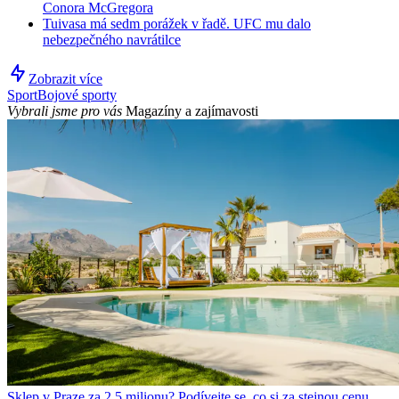
Conora McGregora
Tuivasa má sedm porážek v řadě. UFC mu dalo
nebezpečného navrátilce
Zobrazit více
Sport
Bojové sporty
Vybrali jsme pro vás
Magazíny a zajímavosti
Sklep v Praze za 2,5 milionu? Podívejte se, co si za stejnou cenu