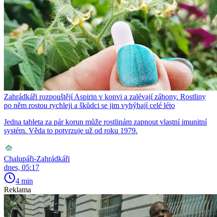
Zahrádkáři rozpouštějí Aspirin v konvi a zalévají záhony. Rostliny
po něm rostou rychleji a škůdci se jim vyhýbají celé léto
Jedna tableta za pár korun může rostlinám zapnout vlastní imunitní
systém. Věda to potvrzuje už od roku 1979.
Chalupáři-Zahrádkáři
dnes, 05:17
4 min
Reklama