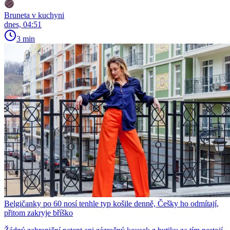
Bruneta v kuchyni
dnes, 04:51
3 min
Belgičanky po 60 nosí tenhle typ košile denně, Češky ho odmítají,
přitom zakryje bříško