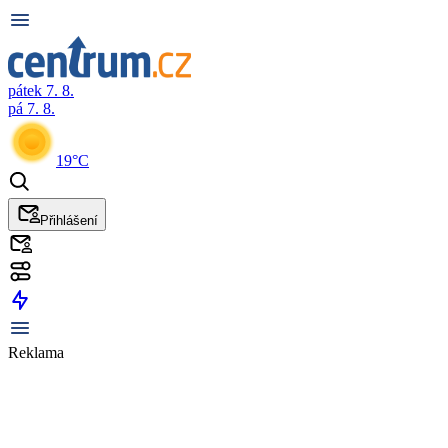
pátek 7. 8.
pá 7. 8.
19°C
Přihlášení
Reklama