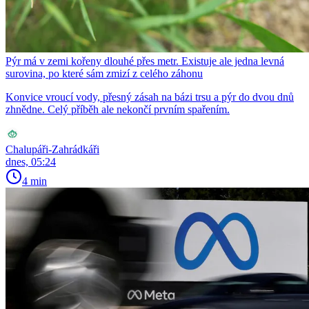
Pýr má v zemi kořeny dlouhé přes metr. Existuje ale jedna levná
surovina, po které sám zmizí z celého záhonu
Konvice vroucí vody, přesný zásah na bázi trsu a pýr do dvou dnů
zhnědne. Celý příběh ale nekončí prvním spařením.
Chalupáři-Zahrádkáři
dnes, 05:24
4 min