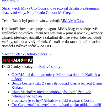
McGregora
Starší výrok Mirka Cro Copa znovu rozvířil debatu o extrémním
shazování váhy. Na příkladu Conora McGregora...
Tento článek byl publikován ze zdrojů
MMAMAG.cz
Kde končí slova, nastupuje oktagon. MMA Mag.cz sleduje svět
smíšených bojových umění bez servítků – přináší novinky, rozbory
zápasů, přestupy, statistiky i zákulisní dění ze světa, kde rozhodují
vteřiny, taktika a tvrdý trénink. Čtenáři se dostanou k informacím o
domácí i světové scéně – od UFC...
Všechny články tohoto autora →
Další články z kategorie
Bojové sporty
G MMA má datum premiéry. Muradova doplnili Kajínek a
Sládek
Benda bez servítek. Za největší odpad Clashe označil Diega
Kotlára
Islam Machačev před obhajobou pásu tvrdí, že nikdo
netrénuje víc než on
Procházka je ze hry? Ankalaev si řekl o zápas s Costou
Cro Cop označil shazování za podvod a jako příklad použil