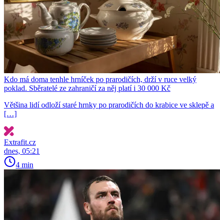
Kdo má doma tenhle hrníček po prarodičích, drží v ruce velký
poklad. Sběratelé ze zahraničí za něj platí i 30 000 Kč
Většina lidí odloží staré hrnky po prarodičích do krabice ve sklepě a
[…]
Extrafit.cz
dnes, 05:21
4 min