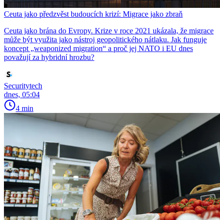
Ceuta jako předzvěst budoucích krizí: Migrace jako zbraň
Ceuta jako brána do Evropy. Krize v roce 2021 ukázala, že migrace
může být využita jako nástroj geopolitického nátlaku. Jak funguje
koncept „weaponized migration“ a proč jej NATO i EU dnes
považují za hybridní hrozbu?
Securitytech
dnes, 05:04
4 min