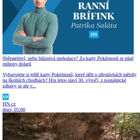
Sběratelství, nebo bláznivá spekulace? Za karty Pokémonů se platí
miliony dolarů
Vybavujete si ještě karty Pokémonů, které děti o přestávkách měnily
na školních chodbách? Hra letos slaví 30. výročí, z nostalgické
zábavy se ale v...
HN.cz
dnes, 05:00