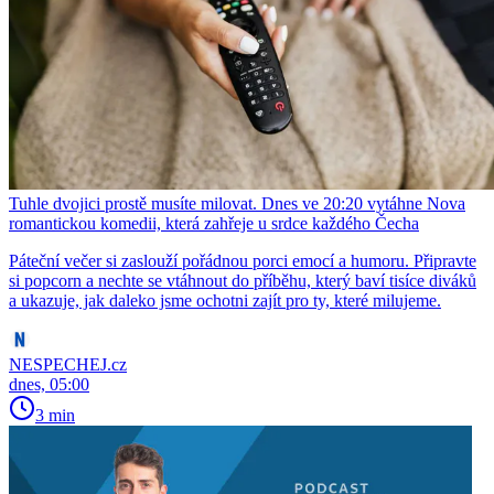
Tuhle dvojici prostě musíte milovat. Dnes ve 20:20 vytáhne Nova
romantickou komedii, která zahřeje u srdce každého Čecha
Páteční večer si zaslouží pořádnou porci emocí a humoru. Připravte
si popcorn a nechte se vtáhnout do příběhu, který baví tisíce diváků
a ukazuje, jak daleko jsme ochotni zajít pro ty, které milujeme.
NESPECHEJ.cz
dnes, 05:00
3 min