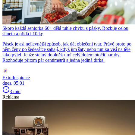
Skoro každá seniorka 60+ dělá tuhle chybu s pásky. Rozbije celou
siluetu a přidá i 10 kg
Pásek je asi nejlevnější způsob, jak dát oblečení tvar. Právě proto po
něm ženy po šedesátce sahají, když jim šaty nebo tunika visí na těle
jako pytel. Jenže stejný doplněk umí celý dojem otočit naruby.
Rozhoduje přitom pár centimetrů a jedna jediná dírka.
ExtraInspirace
dnes, 05:01
3 min
Reklama