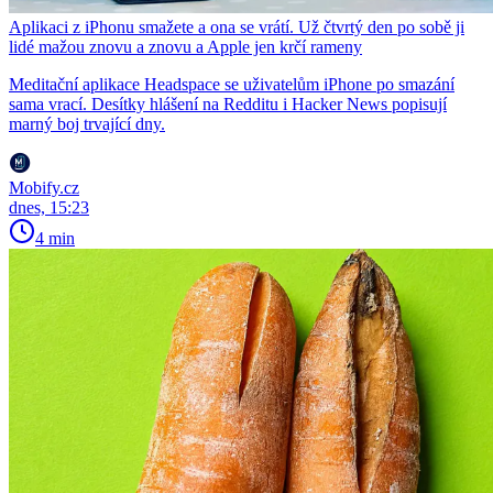
Aplikaci z iPhonu smažete a ona se vrátí. Už čtvrtý den po sobě ji
lidé mažou znovu a znovu a Apple jen krčí rameny
Meditační aplikace Headspace se uživatelům iPhone po smazání
sama vrací. Desítky hlášení na Redditu i Hacker News popisují
marný boj trvající dny.
Mobify.cz
dnes, 15:23
4 min