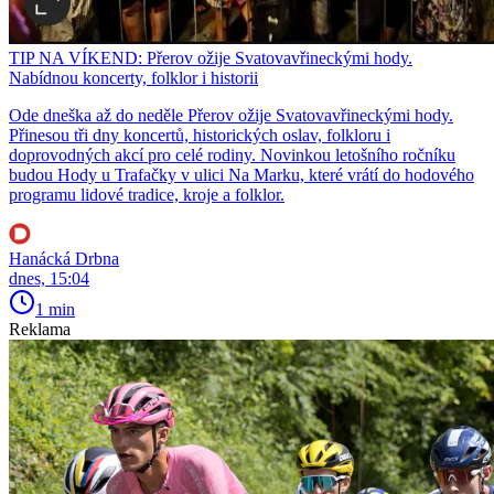
TIP NA VÍKEND: Přerov ožije Svatovavřineckými hody.
Nabídnou koncerty, folklor i historii
Ode dneška až do neděle Přerov ožije Svatovavřineckými hody.
Přinesou tři dny koncertů, historických oslav, folkloru i
doprovodných akcí pro celé rodiny. Novinkou letošního ročníku
budou Hody u Trafačky v ulici Na Marku, které vrátí do hodového
programu lidové tradice, kroje a folklor.
Hanácká Drbna
dnes, 15:04
1 min
Reklama