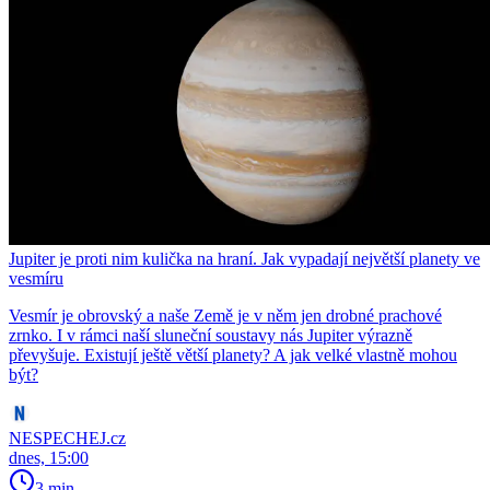
Jupiter je proti nim kulička na hraní. Jak vypadají největší planety ve
vesmíru
Vesmír je obrovský a naše Země je v něm jen drobné prachové
zrnko. I v rámci naší sluneční soustavy nás Jupiter výrazně
převyšuje. Existují ještě větší planety? A jak velké vlastně mohou
být?
NESPECHEJ.cz
dnes, 15:00
3 min