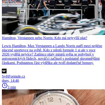
Hamilton, Verstappen nebo Norris: Kdo má nejvyšší plat?
Lewis Hamilton, Max Verstappen a Lando Norris patří mezi nejlépe
placené sportovce na světě. Kdo z pilotů formule 1 si ale v roce
2026 vydělá nejvíce? Zatímco platy mistrů světa se pohybují v
astronomických řádech, nováčci začínají s podstatně skromnějšími
částkami. Podstatnou část výdělku ale tvoří dodatečné bonusy.
SvětFormule.cz
dnes, 14:46
3 min