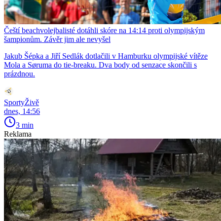
Čeští beachvolejbalisté dotáhli skóre na 14:14 proti olympijským
šampionům. Závěr jim ale nevyšel
Jakub Šépka a Jiří Sedlák dotlačili v Hamburku olympijské vítěze
Mola a Søruma do tie-breaku. Dva body od senzace skončili s
prázdnou.
SportyŽivě
dnes, 14:56
3 min
Reklama