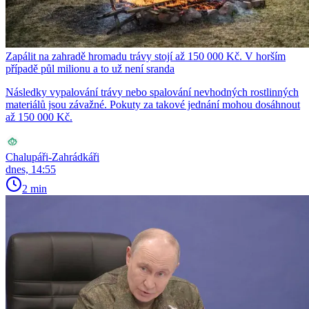
Zapálit na zahradě hromadu trávy stojí až 150 000 Kč. V horším
případě půl milionu a to už není sranda
Následky vypalování trávy nebo spalování nevhodných rostlinných
materiálů jsou závažné. Pokuty za takové jednání mohou dosáhnout
až 150 000 Kč.
Chalupáři-Zahrádkáři
dnes, 14:55
2 min