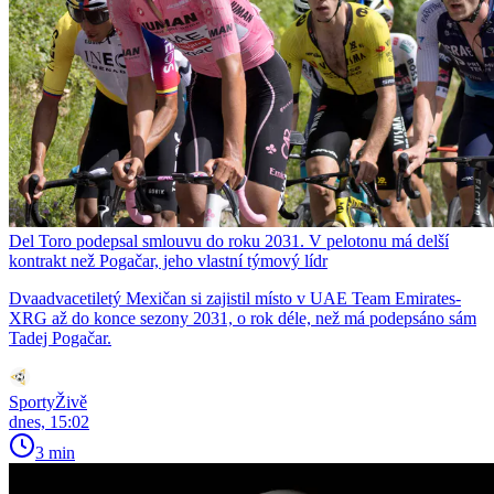
Del Toro podepsal smlouvu do roku 2031. V pelotonu má delší
kontrakt než Pogačar, jeho vlastní týmový lídr
Dvaadvacetiletý Mexičan si zajistil místo v UAE Team Emirates-
XRG až do konce sezony 2031, o rok déle, než má podepsáno sám
Tadej Pogačar.
SportyŽivě
dnes, 15:02
3 min