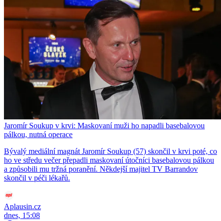
Jaromír Soukup v krvi: Maskovaní muži ho napadli basebalovou
pálkou, nutná operace
Bývalý mediální magnát Jaromír Soukup (57) skončil v krvi poté, co
ho ve středu večer přepadli maskovaní útočníci basebalovou pálkou
a způsobili mu tržná poranění. Někdejší majitel TV Barrandov
skončil v péči lékařů.
Aplausin.cz
dnes, 15:08