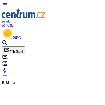
pátek 7. 8.
pá 7. 8.
26°C
Přihlášení
Reklama