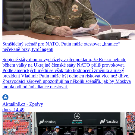
Strašidelný scénář pro NATO. Putin může otestovat „hranice“
nečekaně brzy, tvrdí agenti
Spojené státy dlouho vycházely z předpokladu, že Rusko nebude
během války na Ukrajině členské státy NATO příliš provokovat.
Podle amerických médií se však toto hodnocení změnilo a ruský
prezident Vladimir Putin může být ochoten riskovat více než dříve.
Zpravodajci zároveň upozorňují na několik scénářů, jak by Moskva
mohla odhodlání aliance otestovat.
Aktuálně.cz - Zprávy
dnes, 14:49