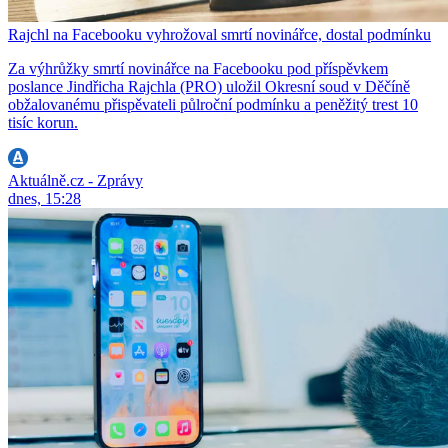
Rajchl na Facebooku vyhrožoval smrtí novinářce, dostal podmínku
Za výhrůžky smrtí novinářce na Facebooku pod příspěvkem
poslance Jindřicha Rajchla (PRO) uložil Okresní soud v Děčíně
obžalovanému přispěvateli půlroční podmínku a peněžitý trest 10
tisíc korun.
Aktuálně.cz - Zprávy
dnes, 15:28