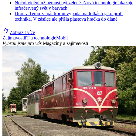
Noční vidění už nemusí být zelené. Nová technologie ukazuje
infračervený svět v barvách
Dron z Temu za pár korun vypadal na fotkách jako profi
technika. V zásilce ale přišla plastová hračka do dlaně
Zobrazit více
Zajímavosti
IT a technologie
Mobil
Vybrali jsme pro vás
Magazíny a zajímavosti