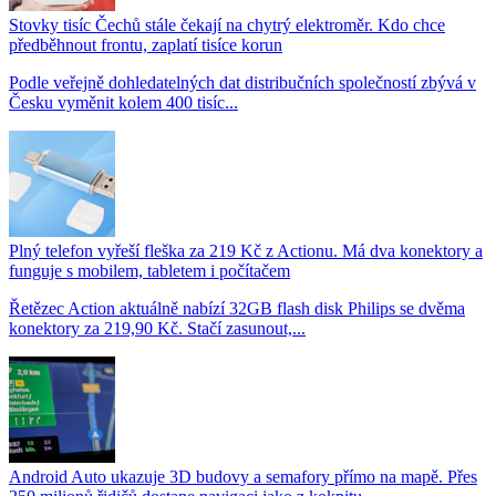
Stovky tisíc Čechů stále čekají na chytrý elektroměr. Kdo chce
předběhnout frontu, zaplatí tisíce korun
Podle veřejně dohledatelných dat distribučních společností zbývá v
Česku vyměnit kolem 400 tisíc...
Plný telefon vyřeší fleška za 219 Kč z Actionu. Má dva konektory a
funguje s mobilem, tabletem i počítačem
Řetězec Action aktuálně nabízí 32GB flash disk Philips se dvěma
konektory za 219,90 Kč. Stačí zasunout,...
Android Auto ukazuje 3D budovy a semafory přímo na mapě. Přes