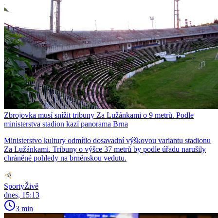
Zbrojovka musí snížit tribuny Za Lužánkami o 9 metrů. Podle
ministerstva stadion kazí panorama Brna
Ministerstvo kultury odmítlo dosavadní výškovou variantu stadionu
Za Lužánkami. Tribuny o výšce 37 metrů by podle úřadu narušily
chráněné pohledy na brněnskou vedutu.
SportyŽivě
dnes, 15:13
3 min