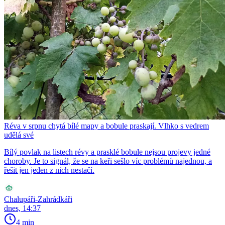
Réva v srpnu chytá bílé mapy a bobule praskají. Vlhko s vedrem
udělá své
Bílý povlak na listech révy a prasklé bobule nejsou projevy jedné
choroby. Je to signál, že se na keři sešlo víc problémů najednou, a
řešit jen jeden z nich nestačí.
Chalupáři-Zahrádkáři
dnes, 14:37
4 min