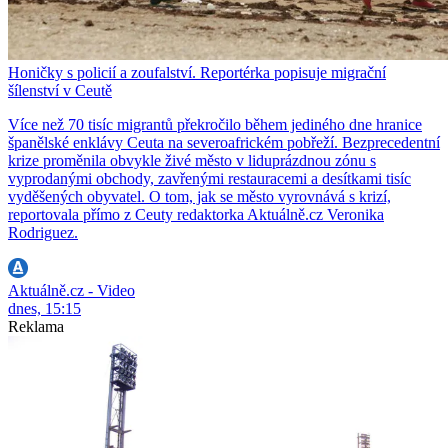
Honičky s policií a zoufalství. Reportérka popisuje migrační
šílenství v Ceutě
Více než 70 tisíc migrantů překročilo během jediného dne hranice
španělské enklávy Ceuta na severoafrickém pobřeží. Bezprecedentní
krize proměnila obvykle živé město v liduprázdnou zónu s
vyprodanými obchody, zavřenými restauracemi a desítkami tisíc
vyděšených obyvatel. O tom, jak se město vyrovnává s krizí,
reportovala přímo z Ceuty redaktorka Aktuálně.cz Veronika
Rodriguez.
Aktuálně.cz - Video
dnes, 15:15
Reklama