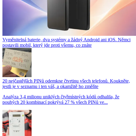
Vyměnitelná baterie, dva systémy a žádný Android ani iOS. Němci
postavili mobil, který jde proti všemu, co znáte
20 nejčastějších PINů odemkne čtvrtinu všech telefonů. Koukněte,
jestli je v seznamu i ten váš, a okamžitě ho změňte
Analýza 3,4 milionu uniklých čtyřmístných kódů odhalila, že
pouhých 20 kombinací pokrývá 27 % všech PINů ve...