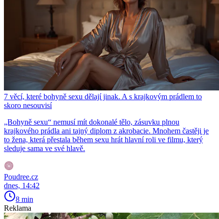
7 věcí, které bohyně sexu dělají jinak. A s krajkovým prádlem to
skoro nesouvisí
„Bohyně sexu“ nemusí mít dokonalé tělo, zásuvku plnou
krajkového prádla ani tajný diplom z akrobacie. Mnohem častěji je
to žena, která přestala během sexu hrát hlavní roli ve filmu, který
sleduje sama ve své hlavě.
Poudree.cz
dnes, 14:42
8 min
Reklama