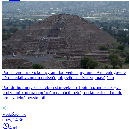
Pod slavnou mexickou pyramidou vede tajný tunel. Archeologové v
něm hledali vstup do podsvětí, objevilo se něco zajímavějšího
Pod druhou největší stavbou starověkého Teotihuacánu se skrývá
podzemní komora o průměru patnácti metrů, do které dosud nikdo
prokazatelně nevstoupil.
VědaŽivě.cz
dnes, 14:36
4 min