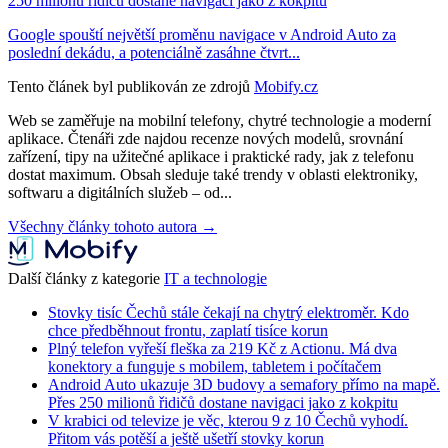
250 milionů řidičů dostane navigaci jako z kokpitu
Google spouští největší proměnu navigace v Android Auto za
poslední dekádu, a potenciálně zasáhne čtvrt...
Tento článek byl publikován ze zdrojů
Mobify.cz
Web se zaměřuje na mobilní telefony, chytré technologie a moderní
aplikace. Čtenáři zde najdou recenze nových modelů, srovnání
zařízení, tipy na užitečné aplikace i praktické rady, jak z telefonu
dostat maximum. Obsah sleduje také trendy v oblasti elektroniky,
softwaru a digitálních služeb – od...
Všechny články tohoto autora →
Další články z kategorie
IT a technologie
Stovky tisíc Čechů stále čekají na chytrý elektroměr. Kdo
chce předběhnout frontu, zaplatí tisíce korun
Plný telefon vyřeší fleška za 219 Kč z Actionu. Má dva
konektory a funguje s mobilem, tabletem i počítačem
Android Auto ukazuje 3D budovy a semafory přímo na mapě.
Přes 250 milionů řidičů dostane navigaci jako z kokpitu
V krabici od televize je věc, kterou 9 z 10 Čechů vyhodí.
Přitom vás potěší a ještě ušetří stovky korun