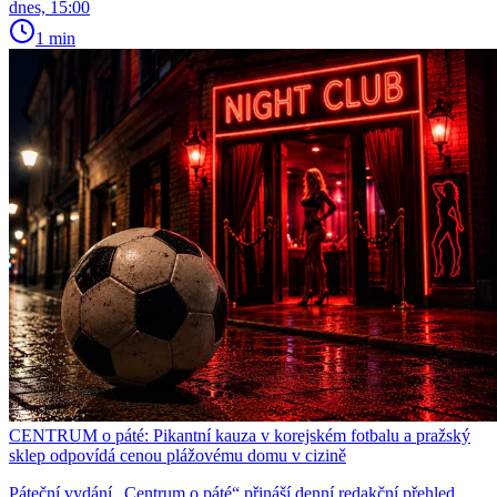
dnes, 15:00
1 min
CENTRUM o páté: Pikantní kauza v korejském fotbalu a pražský
sklep odpovídá cenou plážovému domu v cizině
Páteční vydání „Centrum o páté“ přináší denní redakční přehled