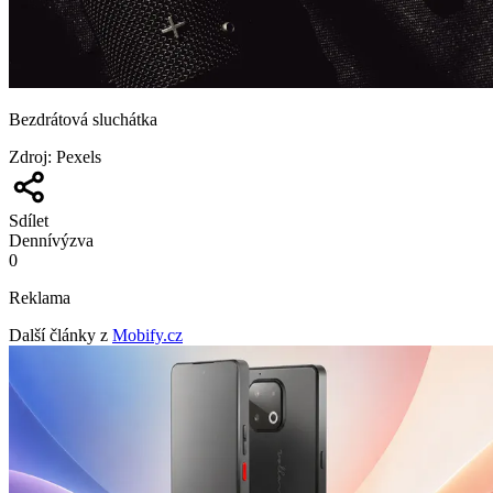
Bezdrátová sluchátka
Zdroj
:
Pexels
Sdílet
Denní
výzva
0
Reklama
Další články z
Mobify.cz