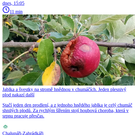
dnes, 15:05
11 min
Jablka a švestky na stromě hnědnou v chumáčích. Jeden plesnivý
plod nakazí další
Stačí jeden den prodlení, a z jednoho hnědého jablka je celý chumáč
shnilých plodů. Za rychlým šířením stojí houbová choroba, která v
srpnu pracuje přesčas.
Chalupáři-Zahrádkáři