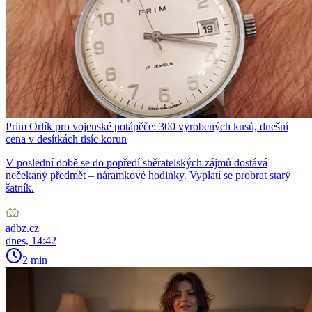
Prim Orlík pro vojenské potápěče: 300 vyrobených kusů, dnešní
cena v desítkách tisíc korun
V poslední době se do popředí sběratelských zájmů dostává
nečekaný předmět – náramkové hodinky. Vyplatí se probrat starý
šatník.
adbz.cz
dnes, 14:42
2 min