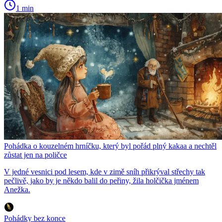
1 min
Pohádka o kouzelném hrníčku, který byl pořád plný kakaa a nechtěl
zůstat jen na poličce
V jedné vesnici pod lesem, kde v zimě sníh přikrýval střechy tak
pečlivě, jako by je někdo balil do peřiny, žila holčička jménem
Anežka.
Pohádky bez konce