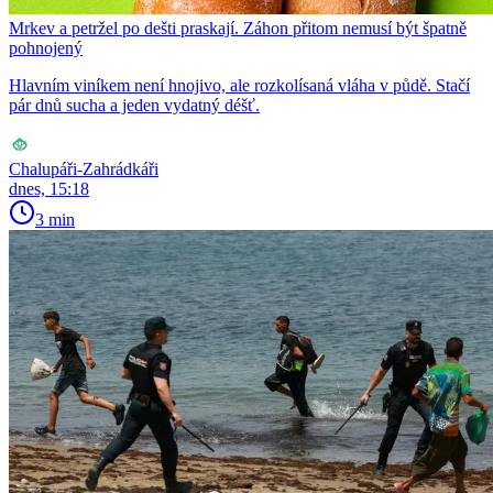
Mrkev a petržel po dešti praskají. Záhon přitom nemusí být špatně
pohnojený
Hlavním viníkem není hnojivo, ale rozkolísaná vláha v půdě. Stačí
pár dnů sucha a jeden vydatný déšť.
Chalupáři-Zahrádkáři
dnes, 15:18
3 min