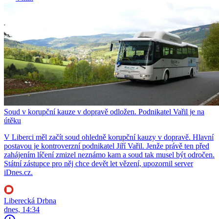
Soud v korupční kauze v dopravě odložen. Podnikatel Vařil je na
útěku
V Liberci měl začít soud ohledně korupční kauzy v dopravě. Hlavní
postavou je kontroverzní podnikatel Jiří Vařil. Jenže právě ten před
zahájením líčení zmizel neznámo kam a soud tak musel být odročen.
Státní zástupce pro něj chce devět let vězení, upozornil server
iDnes.cz.
Liberecká Drbna
dnes, 14:34