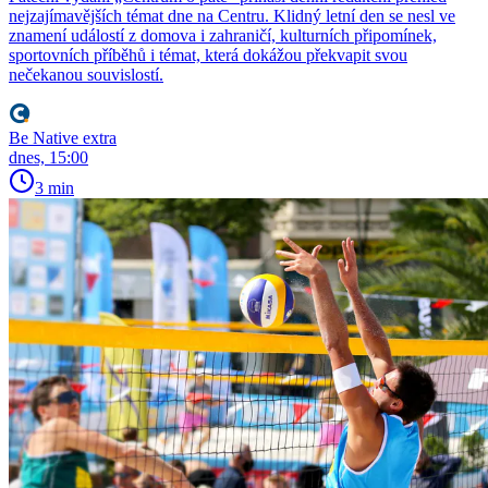
nejzajímavějších témat dne na Centru. Klidný letní den se nesl ve
znamení událostí z domova i zahraničí, kulturních připomínek,
sportovních příběhů i témat, která dokážou překvapit svou
nečekanou souvislostí.
Be Native extra
dnes, 15:00
3 min