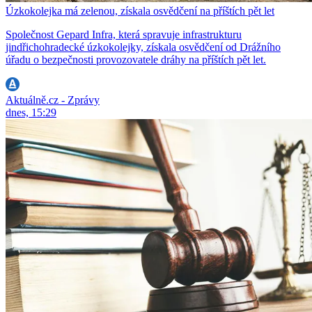
Úzkokolejka má zelenou, získala osvědčení na příštích pět let
Společnost Gepard Infra, která spravuje infrastrukturu
jindřichohradecké úzkokolejky, získala osvědčení od Drážního
úřadu o bezpečnosti provozovatele dráhy na příštích pět let.
Aktuálně.cz - Zprávy
dnes, 15:29