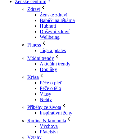
Ženské centrum
Zdraví
Ženské zdraví
Babiččina lékárna
Hubnutí
Duševní zdraví
Wellbeing
Fitness
Jóga a pilates
Módní trendy
Aktuální trendy
Doplňky
Krása
Péče o pleť
Péče o tělo
Vlasy
Nehty
Příběhy ze života
Inspirativní ženy
Rodina & komunita
Výchova
Přátelství
Vztahy