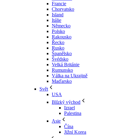
Francie
Chorvatsko
Island
Itálie
Německo
Polsko
Rakousko
Řecko
Rusko
Španělsko
Švédsko
Velká Británie
Rumunsko
Válka na Ukrajině
Maďarsko
Svět
USA
Blízký východ
Izrael
Palestina
Asie
Čína
Jižní Korea