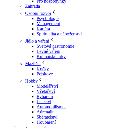
Pro hospodyňky
Zahrada
Osobní rozvoj
Psychologie
Management
Kariéra
Spiritualita a náboženství
Jídlo a vaření
Světová gastronomie
Levné vaření
Kulinářské triky
Mazlíčci
Kočky
Pejskové
Hobby
Modelářství
Včelařství
Rybaření
Letectví
Automobilismus
Adrenalin
Sběratelství
Houbaření