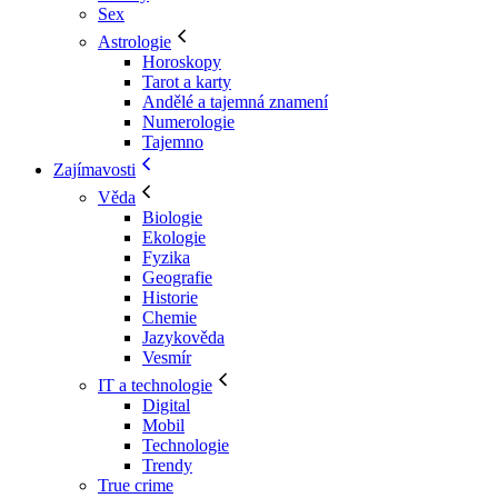
Sex
Astrologie
Horoskopy
Tarot a karty
Andělé a tajemná znamení
Numerologie
Tajemno
Zajímavosti
Věda
Biologie
Ekologie
Fyzika
Geografie
Historie
Chemie
Jazykověda
Vesmír
IT a technologie
Digital
Mobil
Technologie
Trendy
True crime