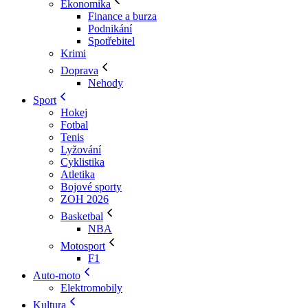
Ekonomika
Finance a burza
Podnikání
Spotřebitel
Krimi
Doprava
Nehody
Sport
Hokej
Fotbal
Tenis
Lyžování
Cyklistika
Atletika
Bojové sporty
ZOH 2026
Basketbal
NBA
Motosport
F1
Auto-moto
Elektromobily
Kultura