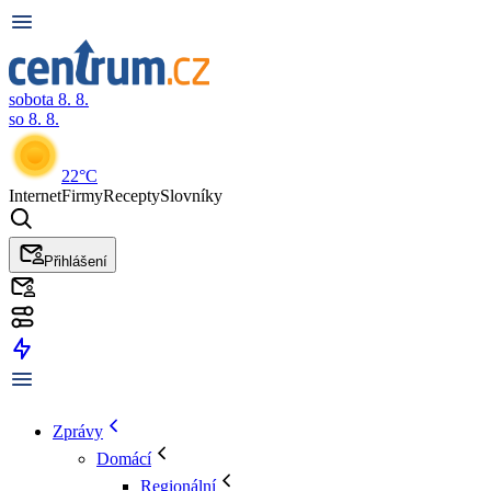
sobota 8. 8.
so 8. 8.
22°C
Internet
Firmy
Recepty
Slovníky
Přihlášení
Zprávy
Domácí
Regionální