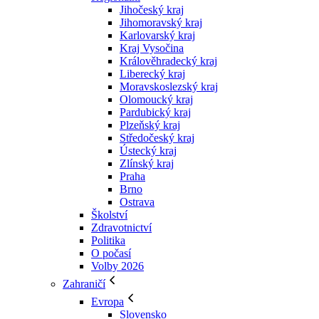
Jihočeský kraj
Jihomoravský kraj
Karlovarský kraj
Kraj Vysočina
Králověhradecký kraj
Liberecký kraj
Moravskoslezský kraj
Olomoucký kraj
Pardubický kraj
Plzeňský kraj
Středočeský kraj
Ústecký kraj
Zlínský kraj
Praha
Brno
Ostrava
Školství
Zdravotnictví
Politika
O počasí
Volby 2026
Zahraničí
Evropa
Slovensko