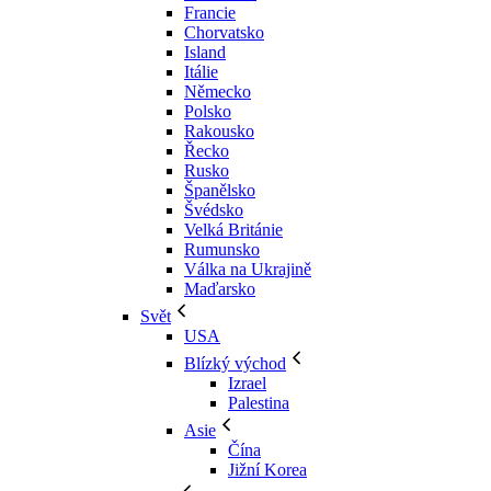
Francie
Chorvatsko
Island
Itálie
Německo
Polsko
Rakousko
Řecko
Rusko
Španělsko
Švédsko
Velká Británie
Rumunsko
Válka na Ukrajině
Maďarsko
Svět
USA
Blízký východ
Izrael
Palestina
Asie
Čína
Jižní Korea