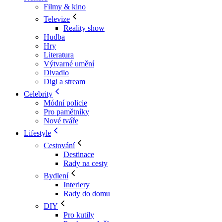
Filmy & kino
Televize
Reality show
Hudba
Hry
Literatura
Výtvarné umění
Divadlo
Digi a stream
Celebrity
Módní policie
Pro pamětníky
Nové tváře
Lifestyle
Cestování
Destinace
Rady na cesty
Bydlení
Interiery
Rady do domu
DIY
Pro kutily