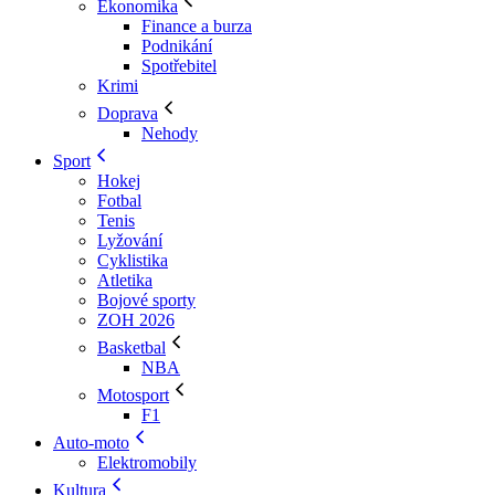
Ekonomika
Finance a burza
Podnikání
Spotřebitel
Krimi
Doprava
Nehody
Sport
Hokej
Fotbal
Tenis
Lyžování
Cyklistika
Atletika
Bojové sporty
ZOH 2026
Basketbal
NBA
Motosport
F1
Auto-moto
Elektromobily
Kultura