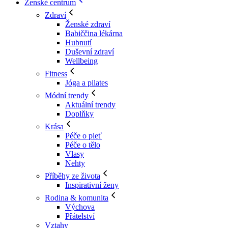
Ženské centrum
Zdraví
Ženské zdraví
Babiččina lékárna
Hubnutí
Duševní zdraví
Wellbeing
Fitness
Jóga a pilates
Módní trendy
Aktuální trendy
Doplňky
Krása
Péče o pleť
Péče o tělo
Vlasy
Nehty
Příběhy ze života
Inspirativní ženy
Rodina & komunita
Výchova
Přátelství
Vztahy