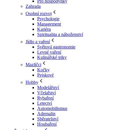
Pro hospodyňky
Zahrada
Osobní rozvoj
Psychologie
Management
Kariéra
Spiritualita a náboženství
Jídlo a vaření
Světová gastronomie
Levné vaření
Kulinářské triky
Mazlíčci
Kočky
Pejskové
Hobby
Modelářství
Včelařství
Rybaření
Letectví
Automobilismus
Adrenalin
Sběratelství
Houbaření