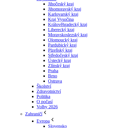
Jihočeský kraj
Jihomoravský kraj
Karlovarský kraj
Kraj Vysočina
Králověhradecký kraj
Liberecký kraj
Moravskoslezský kraj
Olomoucký kraj
Pardubický kraj
Plzeňský kraj
Středočeský kraj
Ústecký kraj
Zlínský kraj
Praha
Brno
Ostrava
Školství
Zdravotnictví
Politika
O počasí
Volby 2026
Zahraničí
Evropa
Slovensko