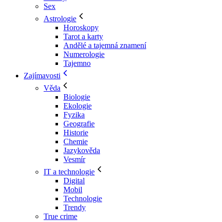
Sex
Astrologie
Horoskopy
Tarot a karty
Andělé a tajemná znamení
Numerologie
Tajemno
Zajímavosti
Věda
Biologie
Ekologie
Fyzika
Geografie
Historie
Chemie
Jazykověda
Vesmír
IT a technologie
Digital
Mobil
Technologie
Trendy
True crime