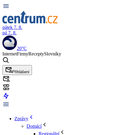
pátek 7. 8.
pá 7. 8.
20°C
Internet
Firmy
Recepty
Slovníky
Přihlášení
Zprávy
Domácí
Regionální