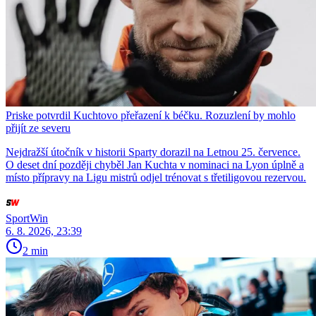
Priske potvrdil Kuchtovo přeřazení k béčku. Rozuzlení by mohlo
přijít ze severu
Nejdražší útočník v historii Sparty dorazil na Letnou 25. července.
O deset dní později chyběl Jan Kuchta v nominaci na Lyon úplně a
místo přípravy na Ligu mistrů odjel trénovat s třetiligovou rezervou.
SportWin
6. 8. 2026, 23:39
2 min