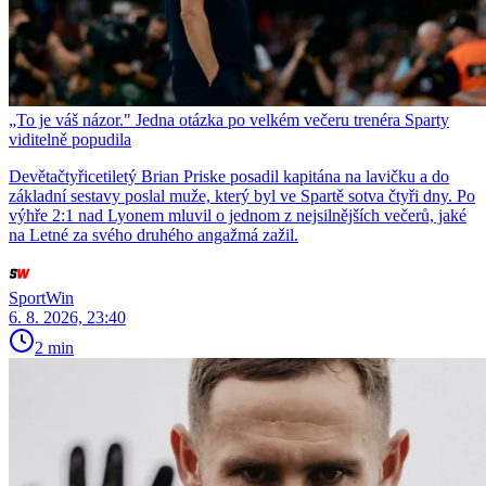
„To je váš názor." Jedna otázka po velkém večeru trenéra Sparty
viditelně popudila
Devětačtyřicetiletý Brian Priske posadil kapitána na lavičku a do
základní sestavy poslal muže, který byl ve Spartě sotva čtyři dny. Po
výhře 2:1 nad Lyonem mluvil o jednom z nejsilnějších večerů, jaké
na Letné za svého druhého angažmá zažil.
SportWin
6. 8. 2026, 23:40
2 min