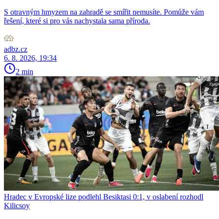
S otravným hmyzem na zahradě se smířit nemusíte. Pomůže vám
řešení, které si pro vás nachystala sama příroda.
adbz.cz
6. 8. 2026, 19:34
2 min
Hradec v Evropské lize podlehl Besiktasi 0:1, v oslabení rozhodl
Kilicsoy