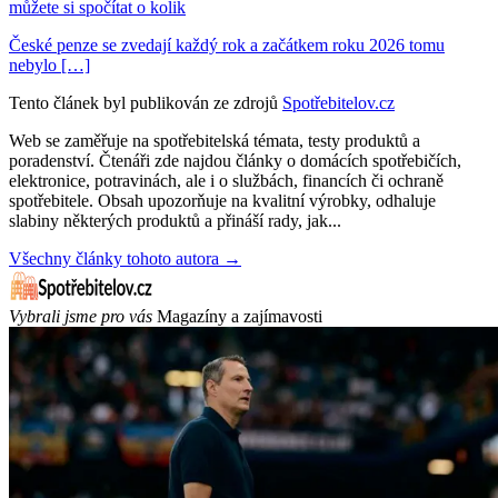
můžete si spočítat o kolik
České penze se zvedají každý rok a začátkem roku 2026 tomu
nebylo […]
Tento článek byl publikován ze zdrojů
Spotřebitelov.cz
Web se zaměřuje na spotřebitelská témata, testy produktů a
poradenství. Čtenáři zde najdou články o domácích spotřebičích,
elektronice, potravinách, ale i o službách, financích či ochraně
spotřebitele. Obsah upozorňuje na kvalitní výrobky, odhaluje
slabiny některých produktů a přináší rady, jak...
Všechny články tohoto autora →
Vybrali jsme pro vás
Magazíny a zajímavosti