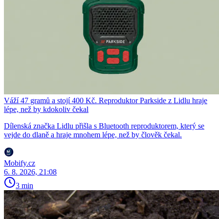
Váží 47 gramů a stojí 400 Kč. Reproduktor Parkside z Lidlu hraje
lépe, než by kdokoliv čekal
Dílenská značka Lidlu přišla s Bluetooth reproduktorem, který se
vejde do dlaně a hraje mnohem lépe, než by člověk čekal.
Mobify.cz
6. 8. 2026, 21:08
3 min