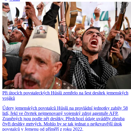
Při útocích povstaleckých Húsíů zemřelo na šest desítek jemenských
vojáků
Údery jemenských povstalců Húsíů na provládní jednotky zabily 58
lidí, řekl ve čtvrtek nejmenovaný vojenský zdroj agentuře AFP.
Zraněných jsou podle něj desítky. Předchozí údaje uváděly zhruba
čtyři desítky mrtvých. Mohlo by se tak jednat o nejkrvavější útok
povstalců v Jemenu od příměří z roku 2022.