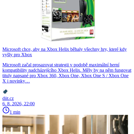
Microsoft chce, aby na Xbox Helix běhaly všechny hry, které kdy
vyšly pro Xbox
Microsoft začal prosazovat strategii v podobě maximální herní
kompatibility nadcházejícího Xbox Helix. Měly by na něm fungovat
tituly napsané pro Xbox 360, Xbox One, Xbox One S / Xbox One
X i novinky…
diit.cz
6. 8. 2026, 22:00
1 min