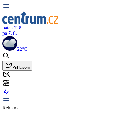
pátek 7. 8.
pá 7. 8.
22°C
Přihlášení
Reklama