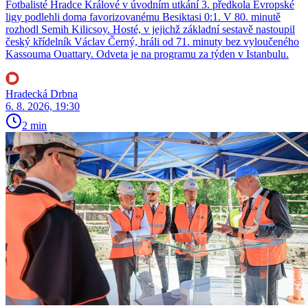
Fotbalisté Hradce Králové v úvodním utkání 3. předkola Evropské
ligy podlehli doma favorizovanému Besiktasi 0:1. V 80. minutě
rozhodl Semih Kilicsoy. Hosté, v jejichž základní sestavě nastoupil
český křídelník Václav Černý, hráli od 71. minuty bez vyloučeného
Kassouma Ouattary. Odveta je na programu za týden v Istanbulu.
Hradecká Drbna
6. 8. 2026, 19:30
2 min