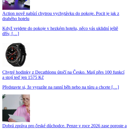
Action nově nabízí chytrou vychytávku do pokoje. Pocit je jak z
drahého hotelu
Když vejdete do pokoje v hezkém hotelu, něco vás uklidní ještě
dřív, […]
Chytré hodinky z Decathlonu útočí na Česko. Mají přes 100 funkcí
a stojí teď jen 1575 Kč
Představte si, že vyrazíte na ranní běh nebo na túru a chcete […]
Dobrá zpráva pro české důchodce. Penze v roce 2026 zase poroste a