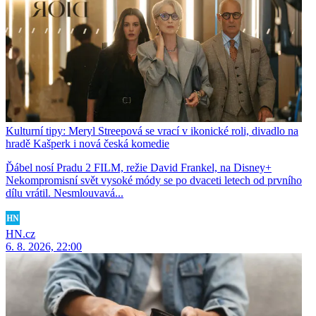
Kulturní tipy: Meryl Streepová se vrací v ikonické roli, divadlo na
hradě Kašperk i nová česká komedie
Ďábel nosí Pradu 2 FILM, režie David Frankel, na Disney+
Nekompromisní svět vysoké módy se po dvaceti letech od prvního
dílu vrátil. Nesmlouvavá...
HN.cz
6. 8. 2026, 22:00