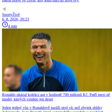
rukou právě ve chvíli, kdy klub míří do nové éry.
SportyŽivě
6. 8. 2026, 20:23
4 min
Ronaldo ukázal kolekci aut v hodnotě 700 milionů Kč. Patří mezi ně
model, kterých vzniklo jen deset
Jeden jediný vůz v Ronaldově garáži stojí víc než zbytek sbírky