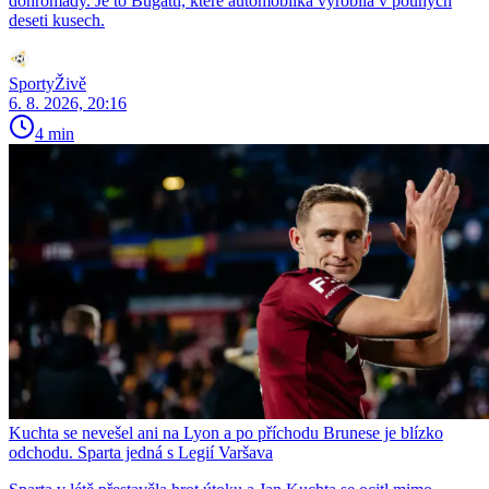
dohromady. Je to Bugatti, které automobilka vyrobila v pouhých
deseti kusech.
SportyŽivě
6. 8. 2026, 20:16
4 min
Kuchta se nevešel ani na Lyon a po příchodu Brunese je blízko
odchodu. Sparta jedná s Legií Varšava