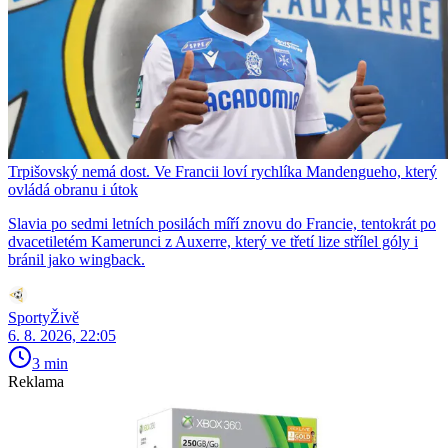
Trpišovský nemá dost. Ve Francii loví rychlíka Mandengueho, který
ovládá obranu i útok
Slavia po sedmi letních posilách míří znovu do Francie, tentokrát po
dvacetiletém Kamerunci z Auxerre, který ve třetí lize střílel góly i
bránil jako wingback.
SportyŽivě
6. 8. 2026, 22:05
3 min
Reklama