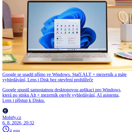
Google se usadil přímo ve Windows. Stačí ALT + mezerník a máte
vyhledávání, Lens i Disk bez otevření prohlížeče
Google spustil samostatnou desktopovou aplikaci pro Windows,
která po stisku Alt + mezerník otevře vyhledávání, AI asistenta,
Lens i přístup k Disku.
Mobify.cz
6. 8. 2026, 20:32
4 min