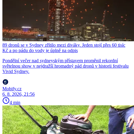
89 dronů se v Sydney zřítilo mezi diváky. Jeden stojí přes 60 tisíc
Kč a po pádu do vody je úplně na odpis
Pondělní večer nad sydneyským přístavem proměnil rekordní
světelnou show v nejdražší hromadný pád dronů v historii festivalu
Vivid Sydney.
Mobify.cz
6. 8. 2026, 21:56
4 min