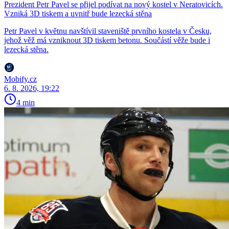
Prezident Petr Pavel se přijel podívat na nový kostel v Neratovicích.
Vzniká 3D tiskem a uvnitř bude lezecká stěna
Petr Pavel v květnu navštívil staveniště prvního kostela v Česku,
jehož věž má vzniknout 3D tiskem betonu. Součástí věže bude i
lezecká stěna.
Mobify.cz
6. 8. 2026, 19:22
4 min