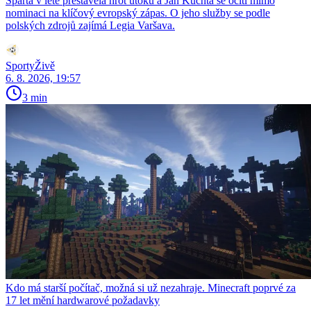
Sparta v létě přestavěla hrot útoku a Jan Kuchta se ocitl mimo
nominaci na klíčový evropský zápas. O jeho služby se podle
polských zdrojů zajímá Legia Varšava.
SportyŽivě
6. 8. 2026, 19:57
3 min
Kdo má starší počítač, možná si už nezahraje. Minecraft poprvé za
17 let mění hardwarové požadavky