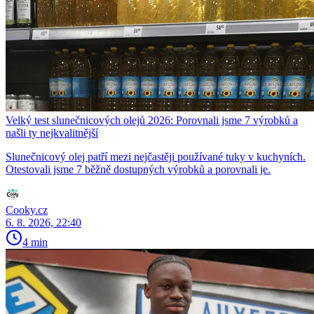
Velký test slunečnicových olejů 2026: Porovnali jsme 7 výrobků a
našli ty nejkvalitnější
Slunečnicový olej patří mezi nejčastěji používané tuky v kuchyních.
Otestovali jsme 7 běžně dostupných výrobků a porovnali je.
Cooky.cz
6. 8. 2026, 22:40
4 min