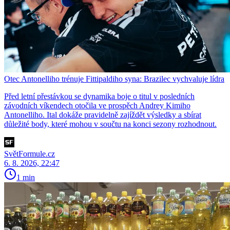
Otec Antonelliho trénuje Fittipaldiho syna: Brazilec vychvaluje lídra
Před letní přestávkou se dynamika boje o titul v posledních
závodních víkendech otočila ve prospěch Andrey Kimiho
Antonelliho. Ital dokáže pravidelně zajíždět výsledky a sbírat
důležité body, které mohou v součtu na konci sezony rozhodnout.
SvětFormule.cz
6. 8. 2026, 22:47
1 min