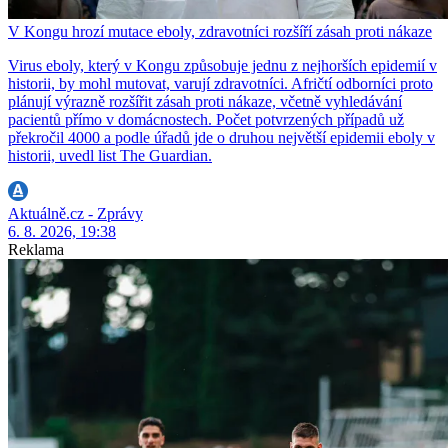
V Kongu hrozí mutace eboly, zdravotníci rozšíří zásah proti nákaze
Virus eboly, který v Kongu způsobuje jednu z nejhorších epidemií v
historii, by mohl mutovat, varují zdravotníci. Afričtí odborníci proto
plánují výrazně rozšířit zásah proti nákaze, včetně vyhledávání
pacientů přímo v domácnostech. Počet potvrzených případů už
překročil 4000 a podle úřadů jde o druhou největší epidemii eboly v
historii, uvedl list The Guardian.
Aktuálně.cz - Zprávy
6. 8. 2026, 19:38
Reklama