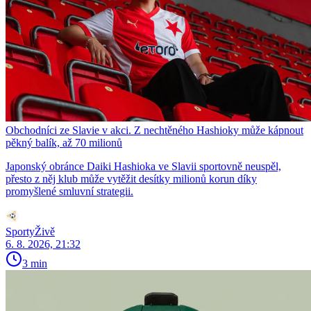
Obchodníci ze Slavie v akci. Z nechtěného Hashioky může kápnout
pěkný balík, až 70 milionů
Japonský obránce Daiki Hashioka ve Slavii sportovně neuspěl,
přesto z něj klub může vytěžit desítky milionů korun díky
promyšlené smluvní strategii.
SportyŽivě
6. 8. 2026, 21:32
3 min