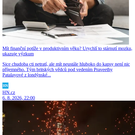
Mít finanční potíže v produktivním věku? Urychlí to stárnutí mozku,
ukazuje výzkum
Sice chudoba cti netratí, ale mít neustále hluboko do kapsy není nic
příjemného. Tým britských vědců pod vedením Praveethy
Patalayové z londýnské...
HN.cz
6. 8. 2026, 22:00