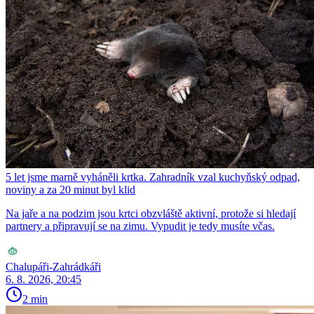
5 let jsme marně vyháněli krtka. Zahradník vzal kuchyňský odpad,
noviny a za 20 minut byl klid
Na jaře a na podzim jsou krtci obzvláště aktivní, protože si hledají
partnery a připravují se na zimu. Vypudit je tedy musíte včas.
Chalupáři-Zahrádkáři
6. 8. 2026, 20:45
2 min