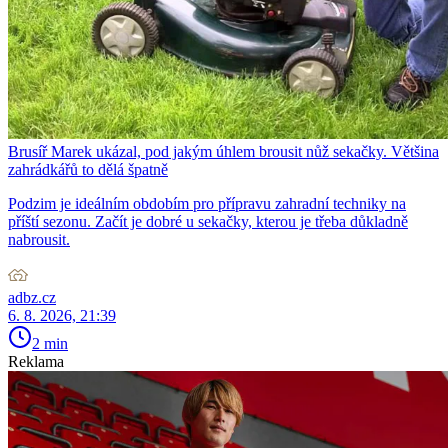
Brusíř Marek ukázal, pod jakým úhlem brousit nůž sekačky. Většina
zahrádkářů to dělá špatně
Podzim je ideálním obdobím pro přípravu zahradní techniky na
příští sezonu. Začít je dobré u sekačky, kterou je třeba důkladně
nabrousit.
adbz.cz
6. 8. 2026, 21:39
2 min
Reklama