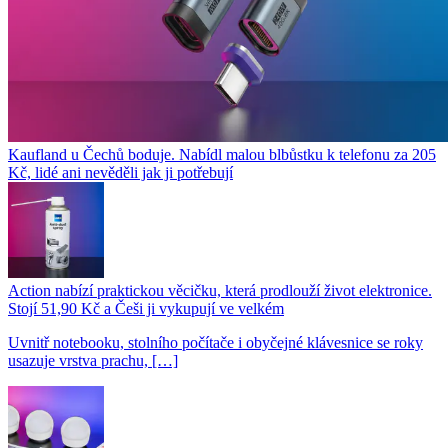
Kaufland u Čechů boduje. Nabídl malou blbůstku k telefonu za 205
Kč, lidé ani nevěděli jak ji potřebují
Action nabízí praktickou věcičku, která prodlouží život elektronice.
Stojí 51,90 Kč a Češi ji vykupují ve velkém
Uvnitř notebooku, stolního počítače i obyčejné klávesnice se roky
usazuje vrstva prachu, […]