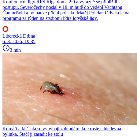
Konferenční ligy RFS Riga doma 2:0 a výrazně se přiblížili k
postupu. Severočechy poslal v 18. minutě do vedení Vachtang
Čanturišvili a po pauze přidal pojistku Matěj Polidar. Odveta je na
programu za týden na stadionu lídra lotyšské ligy.
Liberecká Drbna
6. 8. 2026, 19:35
3 min
Komáři a klíšťata se vyhýbají zahradám, kde roste tahle levná
bylinka. Stačí ji zasadit ke stolu