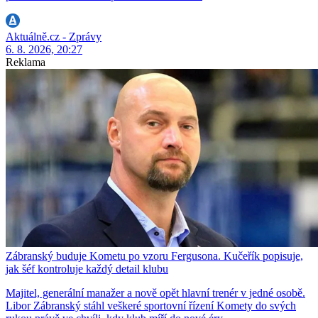
Aktuálně.cz - Zprávy
6. 8. 2026, 20:27
Reklama
Zábranský buduje Kometu po vzoru Fergusona. Kučeřík popisuje,
jak šéf kontroluje každý detail klubu
Majitel, generální manažer a nově opět hlavní trenér v jedné osobě.
Libor Zábranský stáhl veškeré sportovní řízení Komety do svých