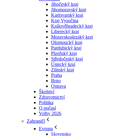
Jihočeský kraj
Jihomoravský kraj
Karlovarský kraj
Kraj Vysočina
Králověhradecký kraj
Liberecký kraj
Moravskoslezský kraj
Olomoucký kraj
Pardubický kraj
Plzeňský kraj
Středočeský kraj
Ústecký kraj
Zlínský kraj
Praha
Brno
Ostrava
Školství
Zdravotnictví
Politika
O počasí
Volby 2026
Zahraničí
Evropa
Slovensko