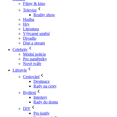
Filmy & kino
Televize
Reality show
Hudba
Hry
Literatura
Výtvarné umění
Divadlo
Digi a stream
Celebrity
Módní policie
Pro pamětníky
Nové tváře
Lifestyle
Cestování
Destinace
Rady na cesty
Bydlení
Interiery
Rady do domu
DIY
Pro kutily