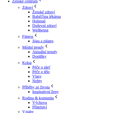
Ženské centrum
Zdraví
Ženské zdraví
Babiččina lékárna
Hubnutí
Duševní zdraví
Wellbeing
Fitness
Jóga a pilates
Módní trendy
Aktuální trendy
Doplňky
Krása
Péče o pleť
Péče o tělo
Vlasy
Nehty
Příběhy ze života
Inspirativní ženy
Rodina & komunita
Výchova
Přátelství
Vztahy