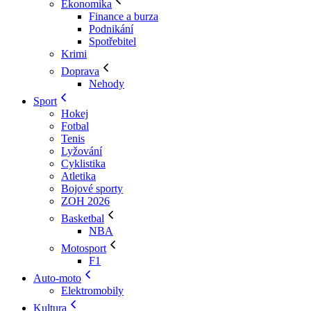
Ekonomika
Finance a burza
Podnikání
Spotřebitel
Krimi
Doprava
Nehody
Sport
Hokej
Fotbal
Tenis
Lyžování
Cyklistika
Atletika
Bojové sporty
ZOH 2026
Basketbal
NBA
Motosport
F1
Auto-moto
Elektromobily
Kultura