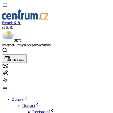
čtvrtek 6. 8.
čt 6. 8.
29°C
Internet
Firmy
Recepty
Slovníky
Přihlášení
Zprávy
Domácí
Regionální