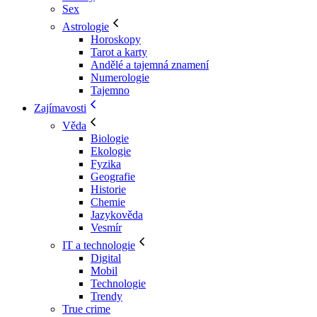
Sex
Astrologie
Horoskopy
Tarot a karty
Andělé a tajemná znamení
Numerologie
Tajemno
Zajímavosti
Věda
Biologie
Ekologie
Fyzika
Geografie
Historie
Chemie
Jazykověda
Vesmír
IT a technologie
Digital
Mobil
Technologie
Trendy
True crime