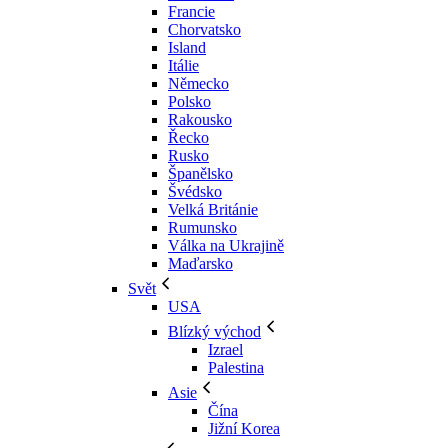
Francie
Chorvatsko
Island
Itálie
Německo
Polsko
Rakousko
Řecko
Rusko
Španělsko
Švédsko
Velká Británie
Rumunsko
Válka na Ukrajině
Maďarsko
Svět
USA
Blízký východ
Izrael
Palestina
Asie
Čína
Jižní Korea