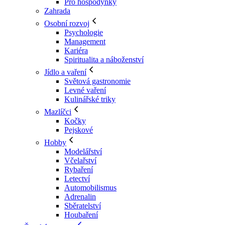
Pro hospodyňky
Zahrada
Osobní rozvoj
Psychologie
Management
Kariéra
Spiritualita a náboženství
Jídlo a vaření
Světová gastronomie
Levné vaření
Kulinářské triky
Mazlíčci
Kočky
Pejskové
Hobby
Modelářství
Včelařství
Rybaření
Letectví
Automobilismus
Adrenalin
Sběratelství
Houbaření