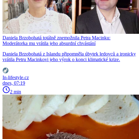
Daniela Brzobohatá totálně znemožnila Petra Macinku:
Moderátorka mu vrátila jeho absurdní chvástání
Daniela Brzobohatá z Islandu připomněla úbytek ledovců a ironicky
vrátila Petru Macinkovi jeho výrok o konci klimatické krize.
In-lifestyle.cz
dnes, 07:19
2 min