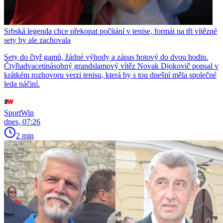
Srbská legenda chce překopat počítání v tenise, formát na tři vítězné
sety by ale zachovala
Sety do čtyř gamů, žádné výhody a zápas hotový do dvou hodin.
Čtyřiadvacetinásobný grandslamový vítěz Novak Djokovič popsal v
krátkém rozhovoru verzi tenisu, která by s tou dnešní měla společné
leda náčiní.
SportWin
dnes, 07:26
2 min