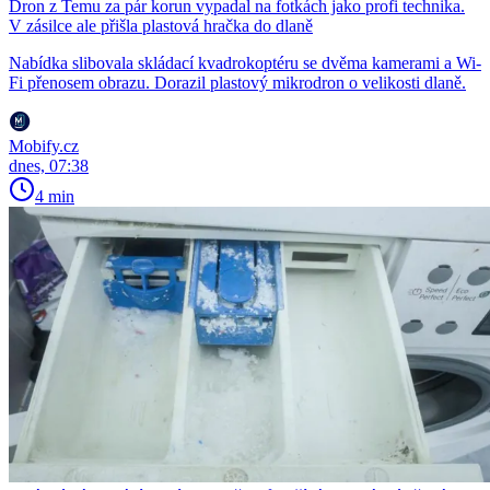
Dron z Temu za pár korun vypadal na fotkách jako profi technika.
V zásilce ale přišla plastová hračka do dlaně
Nabídka slibovala skládací kvadrokoptéru se dvěma kamerami a Wi-
Fi přenosem obrazu. Dorazil plastový mikrodron o velikosti dlaně.
Mobify.cz
dnes, 07:38
4 min