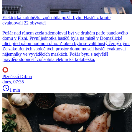
Elektrická koloběžka způsobila požár bytu. Hasiči z kouře
evakuovali 22 obyvatel
Požár nad ránem zcela zdemoloval byt ve druhém patře panelového
domu v Plzni. První jednotka hasičů byla na místě v Domažlické
ulici před pátou hodinou ráno. Z oken bytu se valil hustý černý dým.
Ze zakouřených společných prostor domu museli hasiči evakuovat
nájemníky ve vyváděcích maskách. Požár bytu s největší
pravděpodobností způsobila elektrická koloběžka.
Plzeňská Drbna
dnes, 07:35
1 min