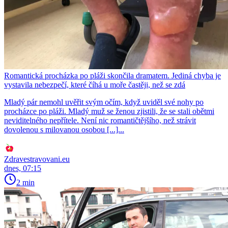
Romantická procházka po pláži skončila dramatem. Jediná chyba je
vystavila nebezpečí, které číhá u moře častěji, než se zdá
Mladý pár nemohl uvěřit svým očím, když uviděl své nohy po
procházce po pláži. Mladý muž se ženou zjistili, že se stali obětmi
neviditelného nepřítele. Není nic romantičtějšího, než strávit
dovolenou s milovanou osobou [...]...
Zdravestravovani.eu
dnes, 07:15
2 min