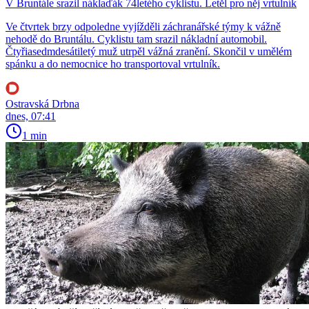
V Bruntále srazil náklaďák 74letého cyklistu. Letěl pro něj vrtulník
Ve čtvrtek brzy odpoledne vyjížděli záchranářské týmy k vážně
nehodě do Bruntálu. Cyklistu tam srazil nákladní automobil.
Čtyřiasedmdesátiletý muž utrpěl vážná zranění. Skončil v umělém
spánku a do nemocnice ho transportoval vrtulník.
Ostravská Drbna
dnes, 07:41
1 min