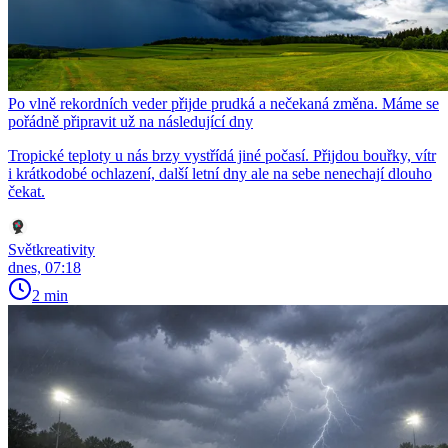
Po vlně rekordních veder přijde prudká a nečekaná změna. Máme se
pořádně připravit už na následující dny
Tropické teploty u nás brzy vystřídá jiné počasí. Přijdou bouřky, vítr
i krátkodobé ochlazení, další letní dny ale na sebe nenechají dlouho
čekat.
Světkreativity
dnes, 07:18
2 min