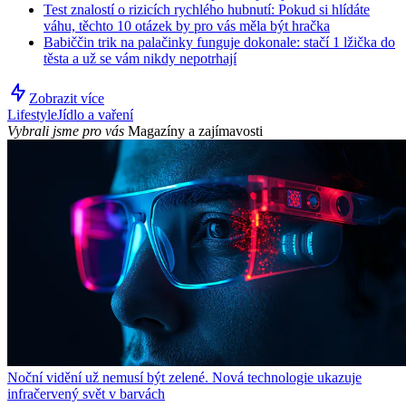
Test znalostí o rizicích rychlého hubnutí: Pokud si hlídáte
váhu, těchto 10 otázek by pro vás měla být hračka
Babiččin trik na palačinky funguje dokonale: stačí 1 lžička do
těsta a už se vám nikdy nepotrhají
Zobrazit více
Lifestyle
Jídlo a vaření
Vybrali jsme pro vás
Magazíny a zajímavosti
Noční vidění už nemusí být zelené. Nová technologie ukazuje
infračervený svět v barvách