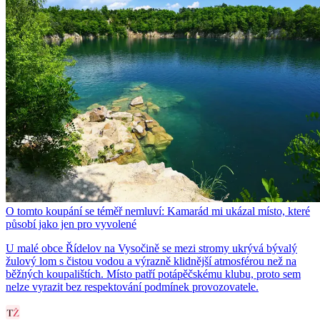
O tomto koupání se téměř nemluví: Kamarád mi ukázal místo, které
působí jako jen pro vyvolené
U malé obce Řídelov na Vysočině se mezi stromy ukrývá bývalý
žulový lom s čistou vodou a výrazně klidnější atmosférou než na
běžných koupalištích. Místo patří potápěčskému klubu, proto sem
nelze vyrazit bez respektování podmínek provozovatele.