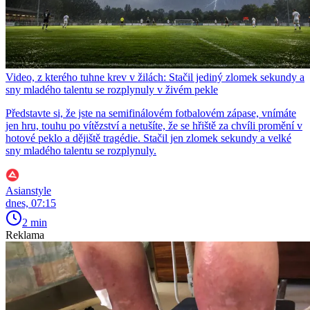
Video, z kterého tuhne krev v žilách: Stačil jediný zlomek sekundy a
sny mladého talentu se rozplynuly v živém pekle
Představte si, že jste na semifinálovém fotbalovém zápase, vnímáte
jen hru, touhu po vítězství a netušíte, že se hřiště za chvíli promění v
hotové peklo a dějiště tragédie. Stačil jen zlomek sekundy a velké
sny mladého talentu se rozplynuly.
Asianstyle
dnes, 07:15
2 min
Reklama