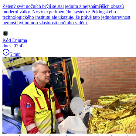
Zelený svět nočních brýlí se stal jedním z nejznámějších obrazů
moderní války. Nový experimentální systém z Pekingského
technologického institutu ale ukazuje, že právě tato jednobarevnost
nemusí být nutnou vlastností nočního vidění.
Kód Enigma
dnes, 07:42
5 min