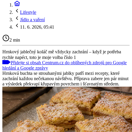
Lifestyle
Jídlo a vaření
11. 6. 2026, 05:41
2 min
Hrnkový jablečný koláč mě vždycky zachrání – když je potřeba
rychle napéct, toto je moje volba číslo 1
Přidejte si obsah Centrum.cz do oblíbených zdrojů pro Google
hledání a Google zprávy
Hrnková buchta se strouhanými jablky patří mezi recepty, které
zachrání každou nečekanou návštěvu. Příprava zabere jen pár minut
a výsledek překvapí křupavým povrchem i šťavnatým středem.