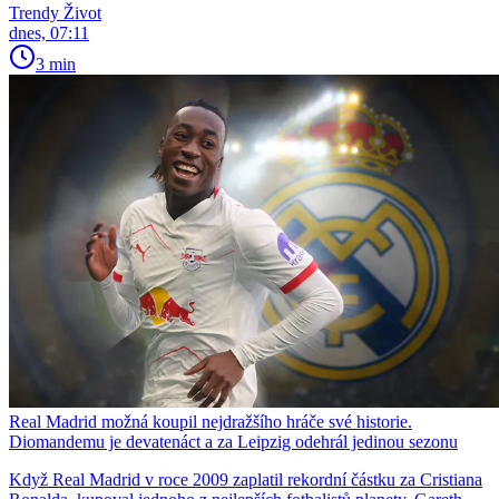
Trendy Život
dnes, 07:11
3 min
Real Madrid možná koupil nejdražšího hráče své historie.
Diomandemu je devatenáct a za Leipzig odehrál jedinou sezonu
Když Real Madrid v roce 2009 zaplatil rekordní částku za Cristiana