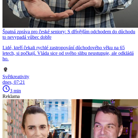
Špatná zpráva pro české seniory: S dřívějším odchodem do důchodu
to nevypadá vůbec dobře
Lidé, kteří čekali rychlé zastropování důchodového věku na 65
letech, si počkají. Vláda sice od svého slibu neustupuje, ale odkládá
ho.
Světkreativity
dnes, 07:21
3 min
Reklama