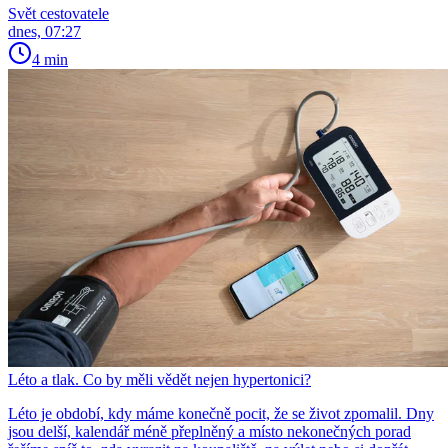
Svět cestovatele
dnes, 07:27
4 min
Léto a tlak. Co by měli vědět nejen hypertonici?
Léto je období, kdy máme konečně pocit, že se život zpomalil. Dny
jsou delší, kalendář méně přeplněný a místo nekonečných porad