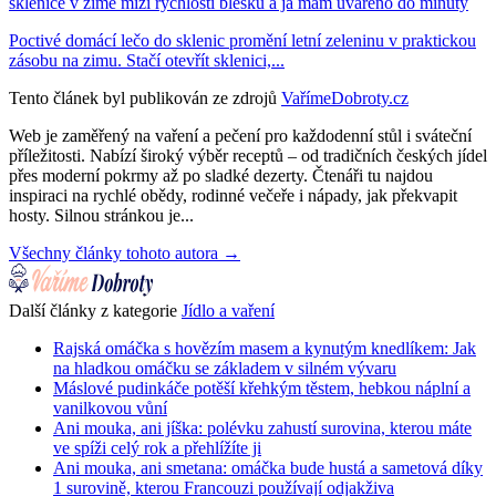
sklenice v zimě mizí rychlostí blesku a já mám uvařeno do minuty
Poctivé domácí lečo do sklenic promění letní zeleninu v praktickou
zásobu na zimu. Stačí otevřít sklenici,...
Tento článek byl publikován ze zdrojů
VařímeDobroty.cz
Web je zaměřený na vaření a pečení pro každodenní stůl i sváteční
příležitosti. Nabízí široký výběr receptů – od tradičních českých jídel
přes moderní pokrmy až po sladké dezerty. Čtenáři tu najdou
inspiraci na rychlé obědy, rodinné večeře i nápady, jak překvapit
hosty. Silnou stránkou je...
Všechny články tohoto autora →
Další články z kategorie
Jídlo a vaření
Rajská omáčka s hovězím masem a kynutým knedlíkem: Jak
na hladkou omáčku se základem v silném vývaru
Máslové pudinkáče potěší křehkým těstem, hebkou náplní a
vanilkovou vůní
Ani mouka, ani jíška: polévku zahustí surovina, kterou máte
ve spíži celý rok a přehlížíte ji
Ani mouka, ani smetana: omáčka bude hustá a sametová díky
1 surovině, kterou Francouzi používají odjakživa