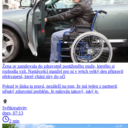
Žena se zamilovala do zdravotně postiženého muže, kterého si
rozhodla vzít. Nastávající manžel pro ni v jejich velký den připravil
překvapení, které vhání slzy do očí
Pokud je láska ta pravá, nezáleží na tom, že má jeden z partnerů
nějaký zdravotní problém. Je milován takový, jaký je.
Světkreativity
dnes, 07:13
2 min