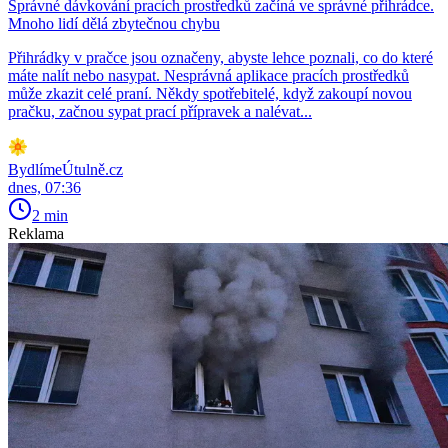
Správné dávkování pracích prostředků začíná ve správné přihrádce.
Mnoho lidí dělá zbytečnou chybu
Přihrádky v pračce jsou označeny, abyste lehce poznali, co do které
máte nalít nebo nasypat. Nesprávná aplikace pracích prostředků
může zkazit celé praní. Někdy spotřebitelé, když zakoupí novou
pračku, začnou sypat prací přípravek a nalévat...
BydlímeÚtulně.cz
dnes, 07:36
2 min
Reklama