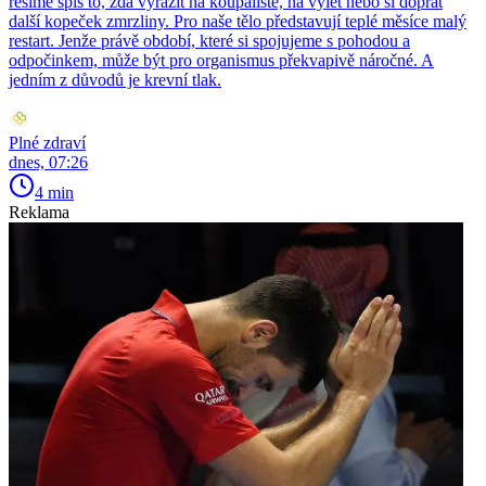
řešíme spíš to, zda vyrazit na koupaliště, na výlet nebo si dopřát
další kopeček zmrzliny. Pro naše tělo představují teplé měsíce malý
restart. Jenže právě období, které si spojujeme s pohodou a
odpočinkem, může být pro organismus překvapivě náročné. A
jedním z důvodů je krevní tlak.
Plné zdraví
dnes, 07:26
4 min
Reklama