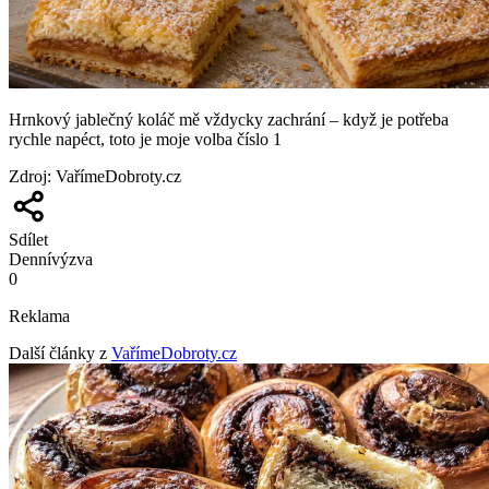
Hrnkový jablečný koláč mě vždycky zachrání – když je potřeba
rychle napéct, toto je moje volba číslo 1
Zdroj
:
VařímeDobroty.cz
Sdílet
Denní
výzva
0
Reklama
Další články z
VařímeDobroty.cz