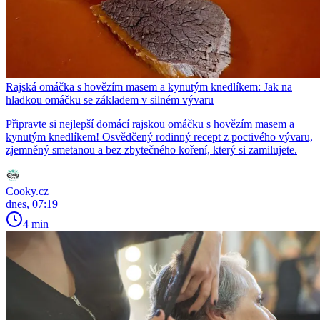
Rajská omáčka s hovězím masem a kynutým knedlíkem: Jak na
hladkou omáčku se základem v silném vývaru
Připravte si nejlepší domácí rajskou omáčku s hovězím masem a
kynutým knedlíkem! Osvědčený rodinný recept z poctivého vývaru,
zjemněný smetanou a bez zbytečného koření, který si zamilujete.
Cooky.cz
dnes, 07:19
4 min