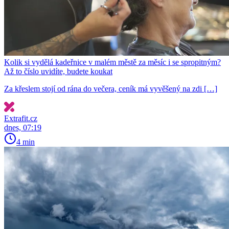
Kolik si vydělá kadeřnice v malém městě za měsíc i se spropitným?
Až to číslo uvidíte, budete koukat
Za křeslem stojí od rána do večera, ceník má vyvěšený na zdi […]
Extrafit.cz
dnes, 07:19
4 min