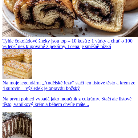
Tyhle čokoládové šneky jsou top – 10 kusů z 1 várky a chuť o 100
% lepší než kupované z pekárny. I cena je směšně nízká
Na moje legendární „Andělské řezy“ stačí jen listové těsto a krém ze
4 surovin – výsledek je opravdu božský
Na první pohled vypadá jako moučník z cukrárny. Stačí ale listové
těsto, vanilkový krém a během chvíle máte...