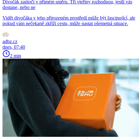
Divočák zaútočí v přímém směru. Tři vteřiny rozhodnou, jestli vás
dostane, nebo ne
Vidět divočáka v jeho přirozeném prostředí může být fascinující, ale
pokud vám nečekaně zkříží cestu, může nastat ošemetná situace.
adbz.cz
dnes, 07:40
2 min