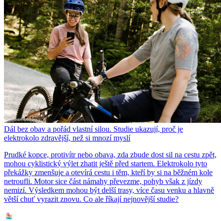
Dál bez obav a pořád vlastní silou. Studie ukazují, proč je
elektrokolo zdravější, než si mnozí myslí
Prudké kopce, protivítr nebo obava, zda zbude dost sil na cestu zpět,
mohou cyklistický výlet zhatit ještě před startem. Elektrokolo tyto
překážky zmenšuje a otevírá cestu i těm, kteří by si na běžném kole
netroufli. Motor sice část námahy převezme, pohyb však z jízdy
nemizí. Výsledkem mohou být delší trasy, více času venku a hlavně
větší chuť vyrazit znovu. Co ale říkají nejnovější studie?