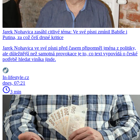
Jarek Nohavica zasáhl citlivé téma: Ve své písni zmínil Babiše i
Putina, za což čelí drsné kritice
Jarek Nohavica ve své písni před časem připomněl jména z politiky,
ale důležitější než samotná provokace je to, co text vypovídá o české
potřebě hledat viníka jinde.
In-lifestyle.cz
dnes, 07:21
3 min