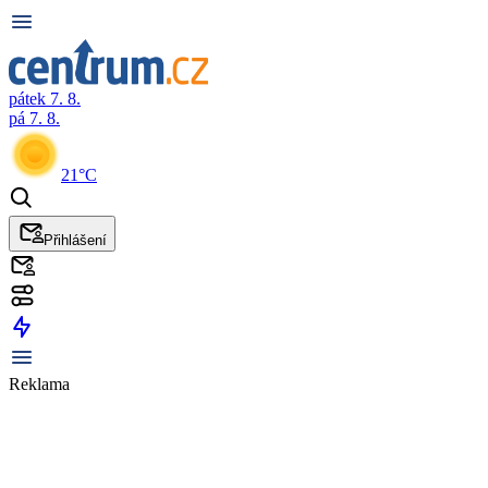
pátek 7. 8.
pá 7. 8.
21°C
Přihlášení
Reklama