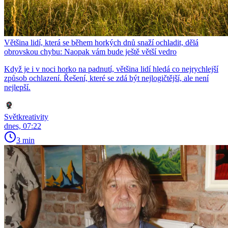
Většina lidí, která se během horkých dnů snaží ochladit, dělá
obrovskou chybu: Naopak vám bude ještě větší vedro
Když je i v noci horko na padnutí, většina lidí hledá co nejrychlejší
způsob ochlazení. Řešení, které se zdá být nejlogičtější, ale není
nejlepší.
Světkreativity
dnes, 07:22
3 min