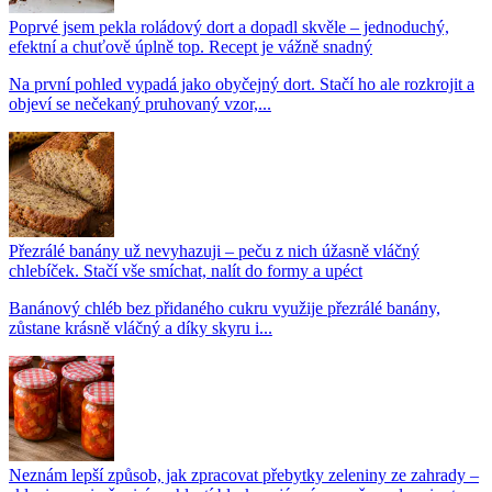
Poprvé jsem pekla roládový dort a dopadl skvěle – jednoduchý,
efektní a chuťově úplně top. Recept je vážně snadný
Na první pohled vypadá jako obyčejný dort. Stačí ho ale rozkrojit a
objeví se nečekaný pruhovaný vzor,...
Přezrálé banány už nevyhazuji – peču z nich úžasně vláčný
chlebíček. Stačí vše smíchat, nalít do formy a upéct
Banánový chléb bez přidaného cukru využije přezrálé banány,
zůstane krásně vláčný a díky skyru i...
Neznám lepší způsob, jak zpracovat přebytky zeleniny ze zahrady –