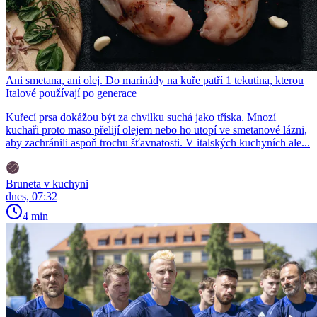
Ani smetana, ani olej. Do marinády na kuře patří 1 tekutina, kterou
Italové používají po generace
Kuřecí prsa dokážou být za chvilku suchá jako tříska. Mnozí
kuchaři proto maso přelijí olejem nebo ho utopí ve smetanové lázni,
aby zachránili aspoň trochu šťavnatosti. V italských kuchyních ale...
Bruneta v kuchyni
dnes, 07:32
4 min