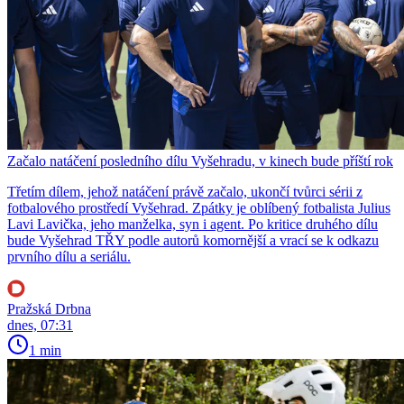
Začalo natáčení posledního dílu Vyšehradu, v kinech bude příští rok
Třetím dílem, jehož natáčení právě začalo, ukončí tvůrci sérii z
fotbalového prostředí Vyšehrad. Zpátky je oblíbený fotbalista Julius
Lavi Lavička, jeho manželka, syn i agent. Po kritice druhého dílu
bude Vyšehrad TŘY podle autorů komornější a vrací se k odkazu
prvního dílu a seriálu.
Pražská Drbna
dnes, 07:31
1 min