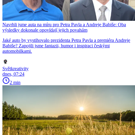
Navrhli jsme auta na míru pro Petra Pavla a Andreje Babiše: Oba
výsledky dokonale opovídají jejich povahám
Jaké auto by vystihovalo prezidenta Petra Pavla a premiéra Andreje
Babiše? Zapojili jsme fantazii, humor i inspiraci českými
automobilkami.
Světkreativity
dnes, 07:24
2 min