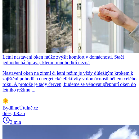
Letní nastavení oken může zvýšit komfort v domácnosti. Stačí
jednoduchá úprava, kterou mnoho lidí nezná
Nastavení oken na zimní či letní režim je vždy důležitým krokem k
zajištění pohodlí a energetické efektivity v domácnosti během celého
roku. A protože je tady červen, budeme se věnovat přepnutí oken do
letního režimu....
BydlímeÚtulně.cz
dnes, 08:25
3 min