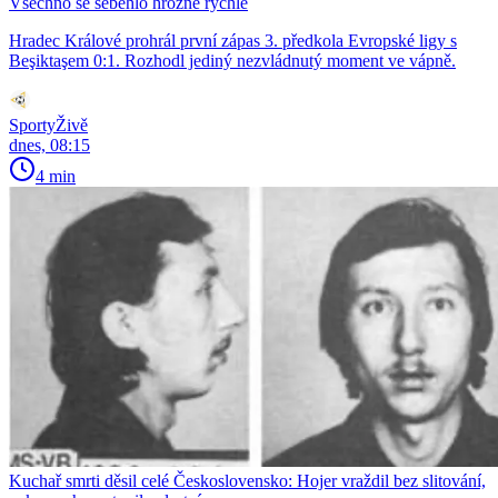
Všechno se seběhlo hrozně rychle
Hradec Králové prohrál první zápas 3. předkola Evropské ligy s
Beşiktaşem 0:1. Rozhodl jediný nezvládnutý moment ve vápně.
SportyŽivě
dnes, 08:15
4 min
Kuchař smrti děsil celé Československo: Hojer vraždil bez slitování,