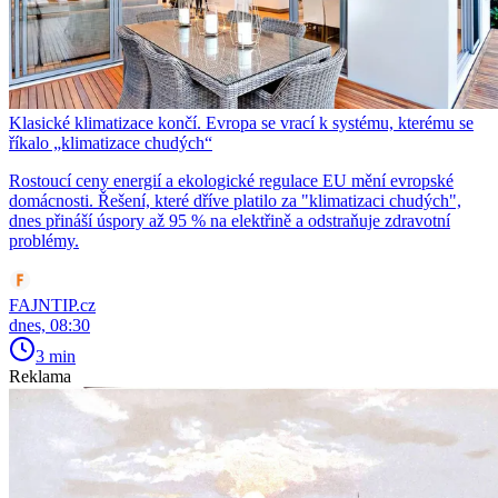
Klasické klimatizace končí. Evropa se vrací k systému, kterému se
říkalo „klimatizace chudých“
Rostoucí ceny energií a ekologické regulace EU mění evropské
domácnosti. Řešení, které dříve platilo za "klimatizaci chudých",
dnes přináší úspory až 95 % na elektřině a odstraňuje zdravotní
problémy.
FAJNTIP.cz
dnes, 08:30
3 min
Reklama