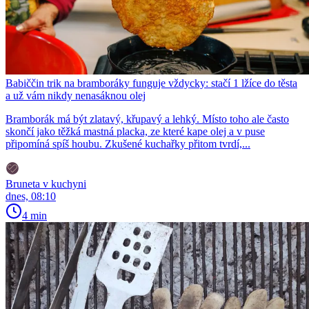
Babiččin trik na bramboráky funguje vždycky: stačí 1 lžíce do těsta
a už vám nikdy nenasáknou olej
Bramborák má být zlatavý, křupavý a lehký. Místo toho ale často
skončí jako těžká mastná placka, ze které kape olej a v puse
připomíná spíš houbu. Zkušené kuchařky přitom tvrdí,...
Bruneta v kuchyni
dnes, 08:10
4 min