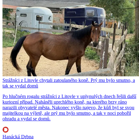
Strážníci z Litovle chytali zatoulaného koně. Prý mu bylo smutno, a
tak se vydal domů
Po hlučném rogalu strážníci z Litovle v uplynulých dnech řešili další
kuriozní případ. Naháněli uprchlého koně, na kterého brzy ráno
narazili obyvatelé města. Nakonec vyšlo najevo, že kůň byl se svou
majitelkou na výletě, ale prý mu bylo smutno, a tak v noci pobořil
ohradu a vydal se domů.
Hanácká Drbna