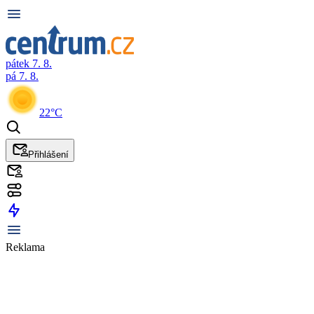
pátek 7. 8.
pá 7. 8.
22°C
Přihlášení
Reklama