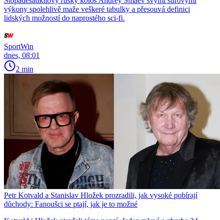
Stopadesátikilový ruský kolos Andrey Smaev svými surovými
výkony spolehlivě maže veškeré tabulky a přesouvá definici
lidských možností do naprostého sci-fi.
SportWin
dnes, 08:01
2 min
Petr Kotvald a Stanislav Hložek prozradili, jak vysoké pobírají
důchody: Fanoušci se ptají, jak je to možné