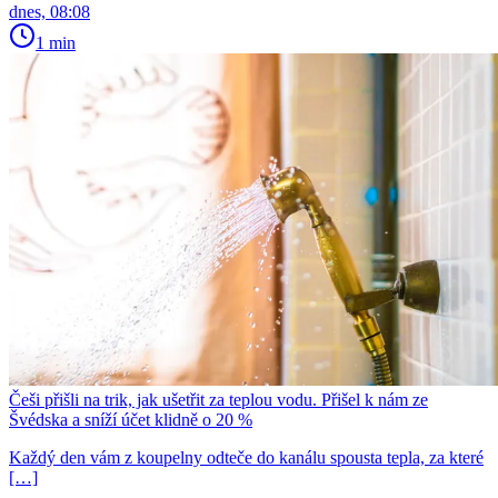
dnes, 08:08
1 min
Češi přišli na trik, jak ušetřit za teplou vodu. Přišel k nám ze
Švédska a sníží účet klidně o 20 %
Každý den vám z koupelny odteče do kanálu spousta tepla, za které
[…]