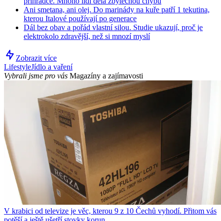
přihrádce. Mnoho lidí dělá zbytečnou chybu
Ani smetana, ani olej. Do marinády na kuře patří 1 tekutina,
kterou Italové používají po generace
Dál bez obav a pořád vlastní silou. Studie ukazují, proč je
elektrokolo zdravější, než si mnozí myslí
Zobrazit více
Lifestyle
Jídlo a vaření
Vybrali jsme pro vás
Magazíny a zajímavosti
V krabici od televize je věc, kterou 9 z 10 Čechů vyhodí. Přitom vás
potěší a ještě ušetří stovky korun