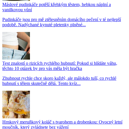
Máslové pudinkáče potěší křehkým těstem, hebkou náplní a
vanilkovou vůní
Pudinkáče jsou pro mě ztělesněním domácího pečení v té nejlepší
podobě. Nadýchané kynuté pletenky plněné...
Test znalostí o rizicích rychlého hubnutí: Pokud si hlídáte váhu,
těchto 10 otázek by pro vás měla být hračka
Zhubnout rychle chce skoro každý, ale málokdo tuší, co rychlé
hubnutí s tělem skutečně dělá. Tento kvíz...
Hrnkový meruňkový koláč s tvarohem a drobenkou: Ovocný letní
moučník, který zvládnete bez vážení