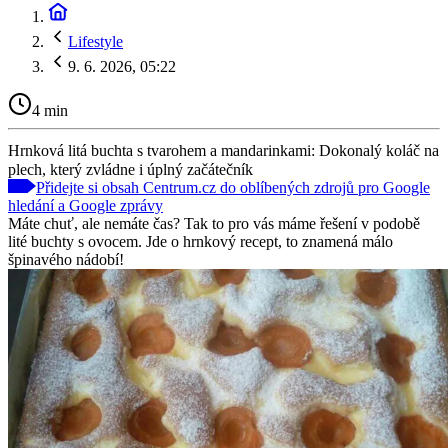
Lifestyle
9. 6. 2026, 05:22
4 min
Hrnková litá buchta s tvarohem a mandarinkami: Dokonalý koláč na
plech, který zvládne i úplný začátečník
Přidejte si obsah Centrum.cz do oblíbených zdrojů pro Google
hledání a Google zprávy
Máte chuť, ale nemáte čas? Tak to pro vás máme řešení v podobě
lité buchty s ovocem. Jde o hrnkový recept, to znamená málo
špinavého nádobí!