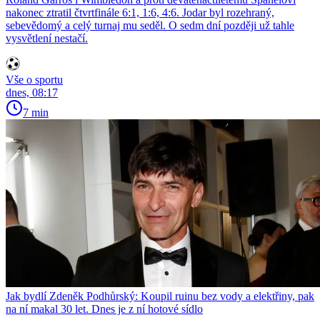
nakonec ztratil čtvrtfinále 6:1, 1:6, 4:6. Jodar byl rozehraný,
sebevědomý a celý turnaj mu seděl. O sedm dní později už tahle
vysvětlení nestačí.
Vše o sportu
dnes, 08:17
7 min
Jak bydlí Zdeněk Podhůrský: Koupil ruinu bez vody a elektřiny, pak
na ní makal 30 let. Dnes je z ní hotové sídlo