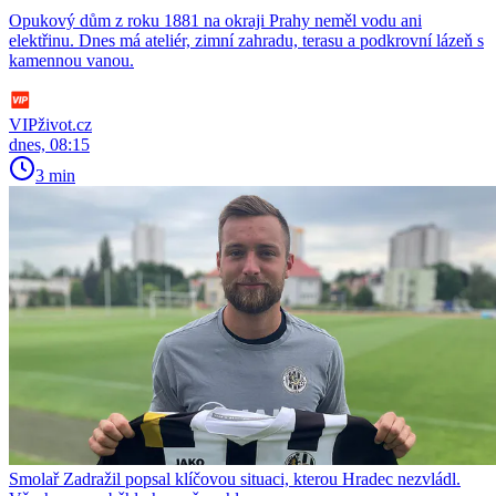
Opukový dům z roku 1881 na okraji Prahy neměl vodu ani
elektřinu. Dnes má ateliér, zimní zahradu, terasu a podkrovní lázeň s
kamennou vanou.
VIPživot.cz
dnes, 08:15
3 min
Smolař Zadražil popsal klíčovou situaci, kterou Hradec nezvládl.