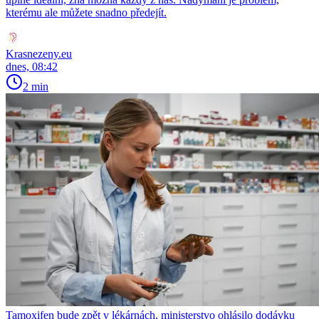
kterému ale můžete snadno předejít.
Krasnezeny.eu
dnes, 08:42
2 min
Tamoxifen bude zpět v lékárnách, ministerstvo ohlásilo dodávku