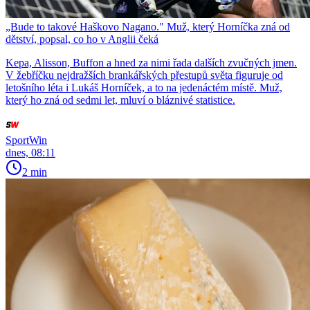
„Bude to takové Haškovo Nagano." Muž, který Horníčka zná od
dětství, popsal, co ho v Anglii čeká
Kepa, Alisson, Buffon a hned za nimi řada dalších zvučných jmen.
V žebříčku nejdražších brankářských přestupů světa figuruje od
letošního léta i Lukáš Horníček, a to na jedenáctém místě. Muž,
který ho zná od sedmi let, mluví o bláznivé statistice.
SportWin
dnes, 08:11
2 min