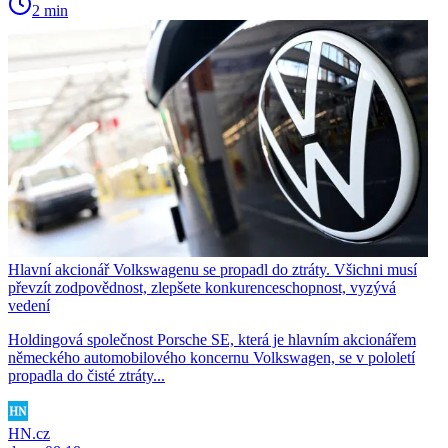
2 min
Hlavní akcionář Volkswagenu se propadl do ztráty. Všichni musí
převzít zodpovědnost, zlepšete konkurenceschopnost, vyzývá
vedení
Holdingová společnost Porsche SE, která je hlavním akcionářem
německého automobilového koncernu Volkswagen, se v pololetí
propadla do čisté ztráty...
HN.cz