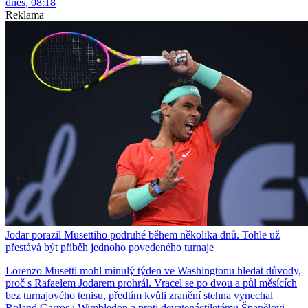
dnes, 08:18
Reklama
Jodar porazil Musettiho podruhé během několika dnů. Tohle už
přestává být příběh jednoho povedeného turnaje
Lorenzo Musetti mohl minulý týden ve Washingtonu hledat důvody,
proč s Rafaelem Jodarem prohrál. Vracel se po dvou a půl měsících
bez turnajového tenisu, předtím kvůli zranění stehna vynechal
Roland Garros i Wimbledon a proti devatenáctiletému Španělovi