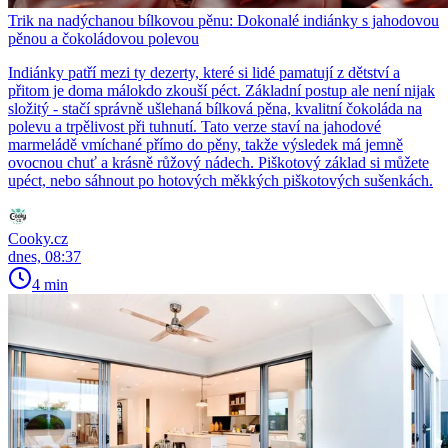
Trik na nadýchanou bílkovou pěnu: Dokonalé indiánky s jahodovou
pěnou a čokoládovou polevou
Indiánky patří mezi ty dezerty, které si lidé pamatují z dětství a
přitom je doma málokdo zkouší péct. Základní postup ale není nijak
složitý - stačí správně ušlehaná bílková pěna, kvalitní čokoláda na
polevu a trpělivost při tuhnutí. Tato verze staví na jahodové
marmeládě vmíchané přímo do pěny, takže výsledek má jemně
ovocnou chuť a krásně růžový nádech. Piškotový základ si můžete
upéct, nebo sáhnout po hotových měkkých piškotových sušenkách.
Cooky.cz
dnes, 08:37
4 min