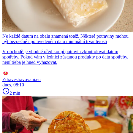
Ne každé datum na obalu znamená totéž. Některé potraviny mohou
být bezpečné i po uvedeném datu minimální trvanlivosti
V obchodě je vhodné před koupí potravin zkontrolovat datum
spotřeby. Pokud vám v lednici zůstanou produkty po datu spotřeby,
není třeba je hned vyhazovat.
Zdravestravovani.eu
dnes, 08:10
2 min