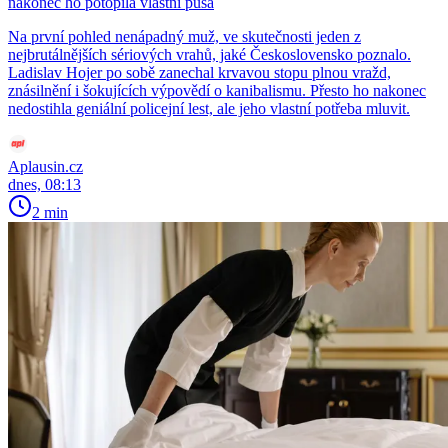
nakonec ho potopila vlastní pusa
Na první pohled nenápadný muž, ve skutečnosti jeden z
nejbrutálnějších sériových vrahů, jaké Československo poznalo.
Ladislav Hojer po sobě zanechal krvavou stopu plnou vražd,
znásilnění i šokujících výpovědí o kanibalismu. Přesto ho nakonec
nedostihla geniální policejní lest, ale jeho vlastní potřeba mluvit.
Aplausin.cz
dnes, 08:13
2 min