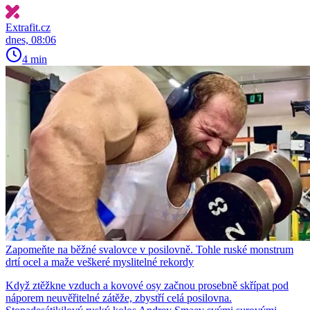
Extrafit.cz
dnes, 08:06
4 min
Zapomeňte na běžné svalovce v posilovně. Tohle ruské monstrum
drtí ocel a maže veškeré myslitelné rekordy
Když ztěžkne vzduch a kovové osy začnou prosebně skřípat pod
náporem neuvěřitelné zátěže, zbystří celá posilovna.