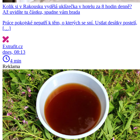
Kolik si v Rakousku vydělá uklízečka v hotelu za 8 hodin denně?
Až uvidíte tu částku, spadne vám brada
Práce pokojské nepatří k těm, o kterých se sní. Ustlat desítky postelí,
[…]
Extrafit.cz
dnes, 08:13
4 min
Reklama