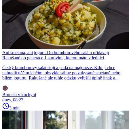
Ani smetana, ani jogurt. Do bramborového salátu přidávají
Rakušané po generace 1 surovinu, kterou máte v lednici
Český bramborový salát stojí a padá na majonéze. Kdo ji chce
nahradit něčím lehčím, obvykle sáhne po zakysané smetaně nebo
bílém jogurtu. Rakušané ale tuhle otázku vyřešili úplně jinak a...
Bruneta v kuchyni
dnes, 08:27
3 min