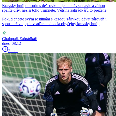
Kravský hnůj do sudu s dešťovkou: jedna dávka navíc a záhon
spálíte dřív, než si toho všimnete. Většina zahrádkářů to přežene
Pokud chcete svým rostlinám s každou zálivkou dávat zároveň i
spoustu živin, pak vsaďte na docela obyčejný kravský hnůj.
Chalupáři-Zahrádkáři
dnes, 08:12
2 min