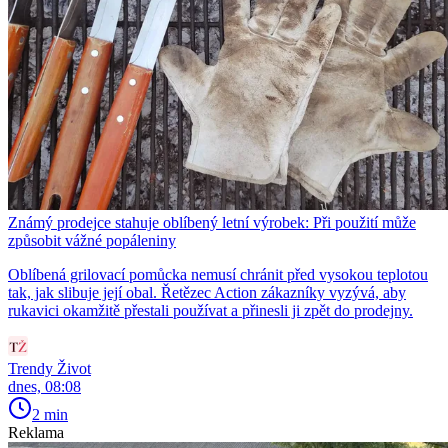
Známý prodejce stahuje oblíbený letní výrobek: Při použití může
způsobit vážné popáleniny
Oblíbená grilovací pomůcka nemusí chránit před vysokou teplotou
tak, jak slibuje její obal. Řetězec Action zákazníky vyzývá, aby
rukavici okamžitě přestali používat a přinesli ji zpět do prodejny.
Trendy Život
dnes, 08:08
2 min
Reklama