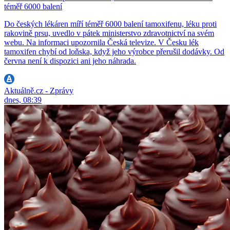
téměř 6000 balení
Do českých lékáren míří téměř 6000 balení tamoxifenu, léku proti
rakovině prsu, uvedlo v pátek ministerstvo zdravotnictví na svém
webu. Na informaci upozornila Česká televize. V Česku lék
tamoxifen chybí od loňska, když jeho výrobce přerušil dodávky. Od
června není k dispozici ani jeho náhrada.
Aktuálně.cz - Zprávy
dnes, 08:39