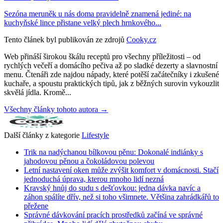
Sezóna meruněk u nás doma pravidelně znamená jediné: na
kuchyňské lince přistane velký plech hrnkového...
Tento článek byl publikován ze zdrojů
Cooky.cz
Web přináší širokou škálu receptů pro všechny příležitosti – od
rychlých večeří a domácího pečiva až po sladké dezerty a slavnostní
menu. Čtenáři zde najdou nápady, které potěší začátečníky i zkušené
kuchaře, a spoustu praktických tipů, jak z běžných surovin vykouzlit
skvělá jídla. Kromě...
Všechny články tohoto autora →
Další články z kategorie
Lifestyle
Trik na nadýchanou bílkovou pěnu: Dokonalé indiánky s
jahodovou pěnou a čokoládovou polevou
Letní nastavení oken může zvýšit komfort v domácnosti. Stačí
jednoduchá úprava, kterou mnoho lidí nezná
Kravský hnůj do sudu s dešťovkou: jedna dávka navíc a
záhon spálíte dřív, než si toho všimnete. Většina zahrádkářů to
přežene
Správné dávkování pracích prostředků začíná ve správné