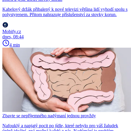
Kabelový držák přibalený k nové televizi většina lidí vyhodí spolu s
polystyrenem. Přitom nahrazuje příslušenství za stovky korun.
Mobify.cz
dnes, 08:44
4 min
Zbavte se nepříjemného nadýmaní jednou provždy
Nafouklý a napjatý pocit po jídle, které nebylo pro váš žaludek
úplně ideální, zná možná každý z nás. Nadýmání je problém,