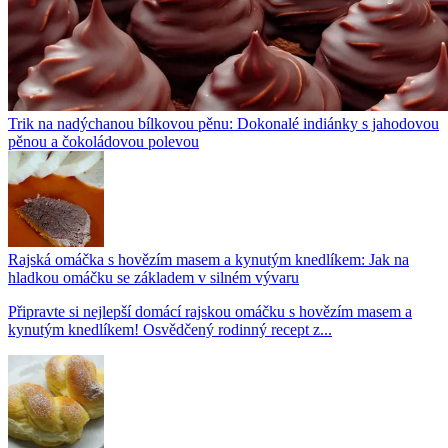
Trik na nadýchanou bílkovou pěnu: Dokonalé indiánky s jahodovou
pěnou a čokoládovou polevou
Rajská omáčka s hovězím masem a kynutým knedlíkem: Jak na
hladkou omáčku se základem v silném vývaru
Připravte si nejlepší domácí rajskou omáčku s hovězím masem a
kynutým knedlíkem! Osvědčený rodinný recept z...