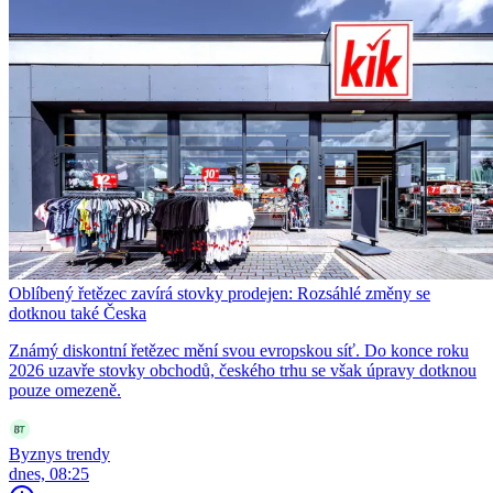
Oblíbený řetězec zavírá stovky prodejen: Rozsáhlé změny se
dotknou také Česka
Známý diskontní řetězec mění svou evropskou síť. Do konce roku
2026 uzavře stovky obchodů, českého trhu se však úpravy dotknou
pouze omezeně.
Byznys trendy
dnes, 08:25