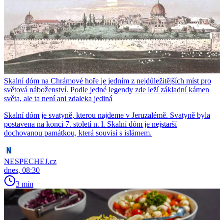
Skalní dóm na Chrámové hoře je jedním z nejdůležitějších míst pro
světová náboženství. Podle jedné legendy zde leží základní kámen
světa, ale ta není ani zdaleka jediná
Skalní dóm je svatyně, kterou najdeme v Jeruzalémě. Svatyně byla
postavena na konci 7. století n. l. Skalní dóm je nejstarší
dochovanou památkou, která souvisí s islámem.
NESPECHEJ.cz
dnes, 08:30
3 min