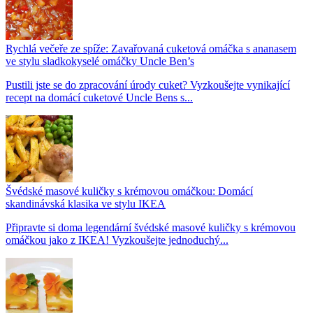
Rychlá večeře ze spíže: Zavařovaná cuketová omáčka s ananasem
ve stylu sladkokyselé omáčky Uncle Ben’s
Pustili jste se do zpracování úrody cuket? Vyzkoušejte vynikající
recept na domácí cuketové Uncle Bens s...
Švédské masové kuličky s krémovou omáčkou: Domácí
skandinávská klasika ve stylu IKEA
Připravte si doma legendární švédské masové kuličky s krémovou
omáčkou jako z IKEA! Vyzkoušejte jednoduchý...