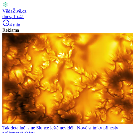
VědaŽivě.cz
dnes, 15:41
4 min
Reklama
Tak detailně jsme Slunce ještě neviděli. Nové snímky přinesly