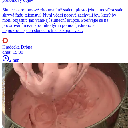
průlomový objev
Slunce astronomové zkoumají už staletí, přesto jeho atmosféra stále
skrývá řadu tajemství. Nyní vědci poprvé zachytili jev, který by
mohl objasnit, jak vznikají sluneční erupce. Podívejte se na
pozorování mezinárodního týmu pomocí jednoho z
nejpokročilejších slunečních teleskopů světa.
Hradecká Drbna
dnes, 15:30
2 min