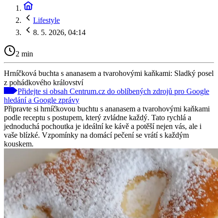
Lifestyle
8. 5. 2026, 04:14
2 min
Hrníčková buchta s ananasem a tvarohovými kaňkami: Sladký posel
z pohádkového království
Přidejte si obsah Centrum.cz do oblíbených zdrojů pro Google
hledání a Google zprávy
Připravte si hrníčkovou buchtu s ananasem a tvarohovými kaňkami
podle receptu s postupem, který zvládne každý. Tato rychlá a
jednoduchá pochoutka je ideální ke kávě a potěší nejen vás, ale i
vaše blízké. Vzpomínky na domácí pečení se vrátí s každým
kouskem.