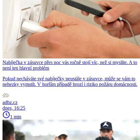
Nabíječka v zásuvce přes noc vás ročně stojí víc, než si myslíte. A to
není ten hlavní problém
Pokud necháváte své nabíječky neustále v zásuvce, může se vám to
nehezky vymstít. V horším případě hrozí i riziko požáru domácnosti.
adbz.cz
dnes, 16:25
1 min