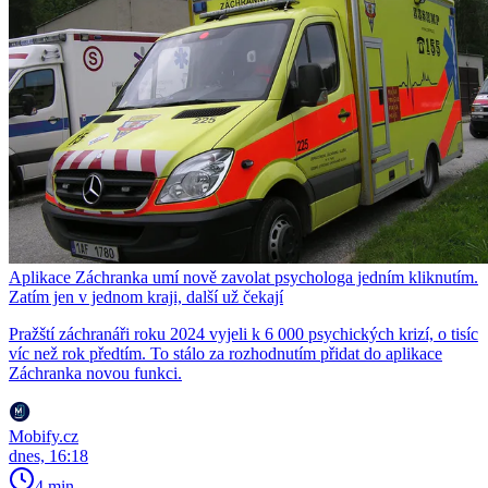
Aplikace Záchranka umí nově zavolat psychologa jedním kliknutím.
Zatím jen v jednom kraji, další už čekají
Pražští záchranáři roku 2024 vyjeli k 6 000 psychických krizí, o tisíc
víc než rok předtím. To stálo za rozhodnutím přidat do aplikace
Záchranka novou funkci.
Mobify.cz
dnes, 16:18
4 min