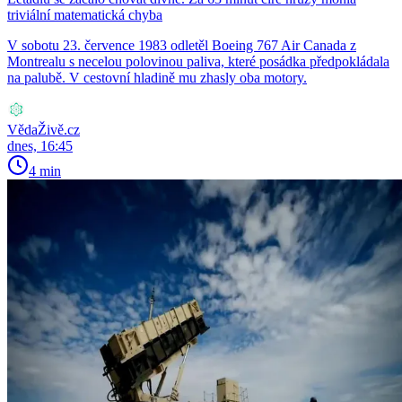
triviální matematická chyba
V sobotu 23. července 1983 odletěl Boeing 767 Air Canada z
Montrealu s necelou polovinou paliva, které posádka předpokládala
na palubě. V cestovní hladině mu zhasly oba motory.
VědaŽivě.cz
dnes, 16:45
4 min