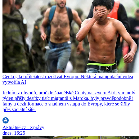
Ceuta jako příležitost rozeštvat Evropu. Některá manipulační videa
vytvořila AI
Jedním z důvodů, proč do španělské Ceuty na severu Afriky minulý
týden přišly desítky tisíc migrantů z Maroka, byly pravděpodobně i
fámy a dezinformace o snadném vstupu do Evropy, které se šířily
přes sociální sítě.
Aktuálně.cz - Zprávy
dnes, 16:25