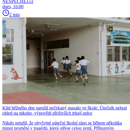
NESPECHEJ.cz
dnes, 16:00
2 min
Klid běžného dne narušil nečekaný masakr ve škole: Útočník nebral
ohled na nikoho, výpovědi přeživších trhají srdce
Nikdo netušil, že obyčejné páteční školní ráno se během několika
minut promění v tragédii, která otřese celou zemí. Příbuzným