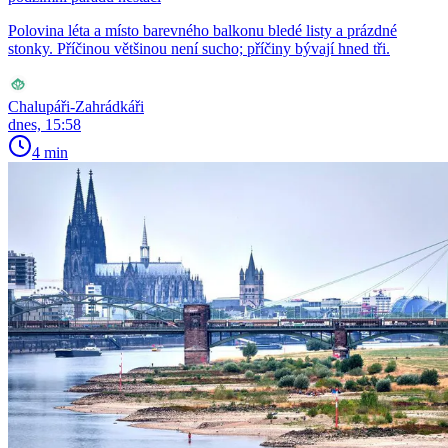
Polovina léta a místo barevného balkonu bledé listy a prázdné
stonky. Příčinou většinou není sucho; příčiny bývají hned tři.
Chalupáři-Zahrádkáři
dnes, 15:58
4 min