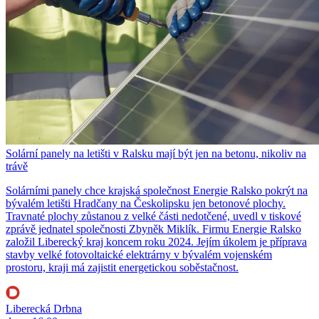
Solární panely na letišti v Ralsku mají být jen na betonu, nikoliv na
trávě
Solárními panely chce krajská společnost Energie Ralsko pokrýt na
bývalém letišti Hradčany na Českolipsku jen betonové plochy.
Travnaté plochy zůstanou z velké části nedotčené, uvedl v tiskové
zprávě jednatel společnosti Zbyněk Miklík. Firmu Energie Ralsko
založil Liberecký kraj koncem roku 2024. Jejím úkolem je příprava
stavby velké fotovoltaické elektrárny v bývalém vojenském
prostoru, kraji má zajistit energetickou soběstačnost.
Liberecká Drbna