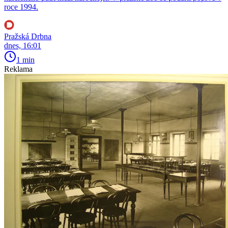
roce 1994.
Pražská Drbna
dnes, 16:01
1 min
Reklama