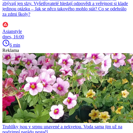
zbývají jen slzy. Vyšetřovatelé hledají odpovědi a veřejnost si klade
jedinou otázku – Jak se něco takového mohlo stát? Co se odehrálo
za zdmi školy?
Asianstyle
dnes, 16:00
6 min
Reklama
Truhlíky jsou v srpnu unavené a nekvetou. Voda sama jim už na
podzimní parádu nestačí