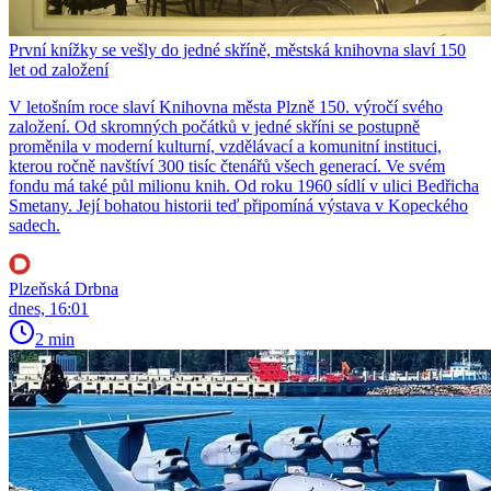
První knížky se vešly do jedné skříně, městská knihovna slaví 150
let od založení
V letošním roce slaví Knihovna města Plzně 150. výročí svého
založení. Od skromných počátků v jedné skříni se postupně
proměnila v moderní kulturní, vzdělávací a komunitní instituci,
kterou ročně navštíví 300 tisíc čtenářů všech generací. Ve svém
fondu má také půl milionu knih. Od roku 1960 sídlí v ulici Bedřicha
Smetany. Její bohatou historii teď připomíná výstava v Kopeckého
sadech.
Plzeňská Drbna
dnes, 16:01
2 min