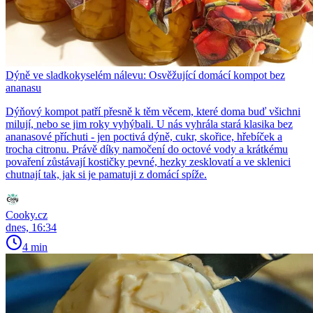
Dýně ve sladkokyselém nálevu: Osvěžující domácí kompot bez
ananasu
Dýňový kompot patří přesně k těm věcem, které doma buď všichni
milují, nebo se jim roky vyhýbali. U nás vyhrála stará klasika bez
ananasové příchuti - jen poctivá dýně, cukr, skořice, hřebíček a
trocha citronu. Právě díky namočení do octové vody a krátkému
povaření zůstávají kostičky pevné, hezky zesklovatí a ve sklenici
chutnají tak, jak si je pamatuji z domácí spíže.
Cooky.cz
dnes, 16:34
4 min