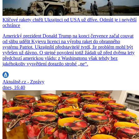
Klíčové rakety chtěli Ukrajinci od USA už dříve. Odmítl je i největší
ochránce
Americký prezident Donald Trump na konci července začal couvat
od slibu udělit Kyjevu licenci na výrobu raket do obranného
systému Patriot. Ukrajinští představitelé tvrdí, že problém mohl být
vyřešen už dávno. O stejné povolení totiž žádali už před dvěma lety
předchozí americkou vládu: z Washingtonu však tehdy bez
jakéhokoliv vysvětlení dorazilo strohé „ne“.
Aktuálně.cz - Zprávy
dnes, 16:40