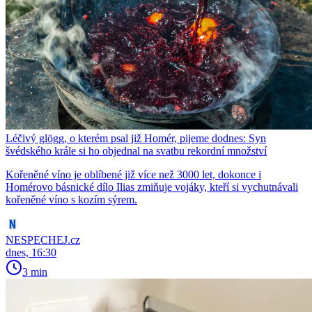
Léčivý glögg, o kterém psal již Homér, pijeme dodnes: Syn
švédského krále si ho objednal na svatbu rekordní množství
Kořeněné víno je oblíbené již více než 3000 let, dokonce i
Homérovo básnické dílo Ilias zmiňuje vojáky, kteří si vychutnávali
kořeněné víno s kozím sýrem.
NESPECHEJ.cz
dnes, 16:30
3 min