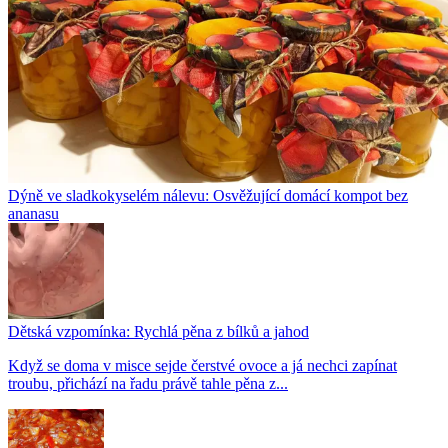
Dýně ve sladkokyselém nálevu: Osvěžující domácí kompot bez
ananasu
Dětská vzpomínka: Rychlá pěna z bílků a jahod
Když se doma v misce sejde čerstvé ovoce a já nechci zapínat
troubu, přichází na řadu právě tahle pěna z...