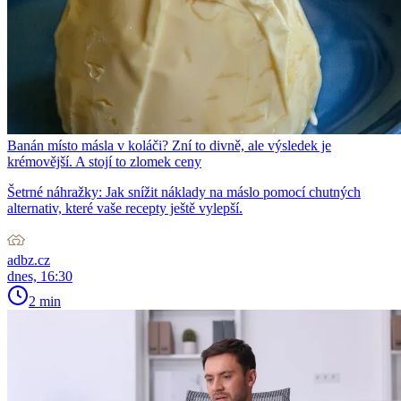
Banán místo másla v koláči? Zní to divně, ale výsledek je
krémovější. A stojí to zlomek ceny
Šetrné náhražky: Jak snížit náklady na máslo pomocí chutných
alternativ, které vaše recepty ještě vylepší.
adbz.cz
dnes, 16:30
2 min