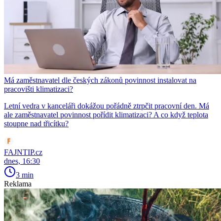
Má zaměstnavatel dle českých zákonů povinnost instalovat na
pracovišti klimatizaci?
Letní vedra v kanceláři dokážou pořádně ztrpčit pracovní den. Má
ale zaměstnavatel povinnost pořídit klimatizaci? A co když teplota
stoupne nad třicítku?
FAJNTIP.cz
dnes, 16:30
3 min
Reklama