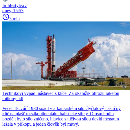
In-lifestyle.cz
dnes, 15:53
3 min
Technikovi vypadl nástavec z klíče. Za okamžik ohrozil raketou
miliony lidí
Večer 18. září 1980 spadl v arkansaském silu čtyřkilový nástrčný
klíč na plášť mezikontinentální balistické střely. O osm hodin
později bylo silo zničeno, hlavice s ničivou silou devíti megatun
ležela v příkopu a jeden člověk byl mrtvý.