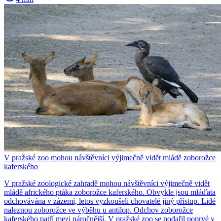
V pražské zoo mohou návštěvníci výjimečně vidět mládě zoborožce
kaferského
V pražské zoologické zahradě mohou návštěvníci výjimečně vidět
mládě afrického ptáka zoborožce kaferského. Obvykle jsou mláďata
odchovávána v zázemí, letos vyzkoušeli chovatelé jiný přístup. Lidé
naleznou zoborožce ve výběhu u antilop. Odchov zoborožce
kaferského patří mezi náročnější. V pražské zoo se podařil poprvé v