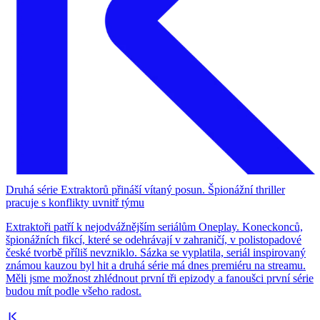
Druhá série Extraktorů přináší vítaný posun. Špionážní thriller
pracuje s konflikty uvnitř týmu
Extraktoři patří k nejodvážnějším seriálům Oneplay. Koneckonců,
špionážních fikcí, které se odehrávají v zahraničí, v polistopadové
české tvorbě příliš nevzniklo. Sázka se vyplatila, seriál inspirovaný
známou kauzou byl hit a druhá série má dnes premiéru na streamu.
Měli jsme možnost zhlédnout první tři epizody a fanoušci první série
budou mít podle všeho radost.