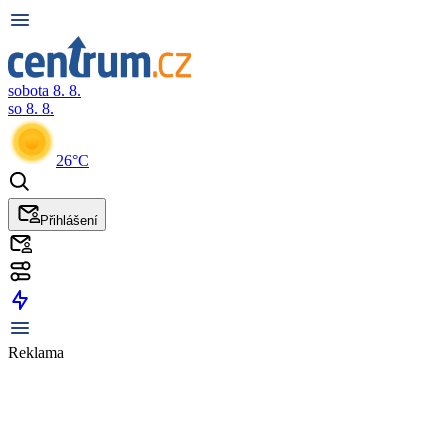
sobota 8. 8.
so 8. 8.
26°C
Přihlášení
Reklama