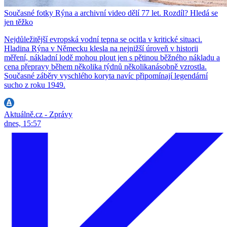
Současné fotky Rýna a archivní video dělí 77 let. Rozdíl? Hledá se
jen těžko
Nejdůležitější evropská vodní tepna se ocitla v kritické situaci.
Hladina Rýna v Německu klesla na nejnižší úroveň v historii
měření, nákladní lodě mohou plout jen s pětinou běžného nákladu a
cena přepravy během několika týdnů několikanásobně vzrostla.
Současné záběry vyschlého koryta navíc připomínají legendární
sucho z roku 1949.
Aktuálně.cz - Zprávy
dnes, 15:57