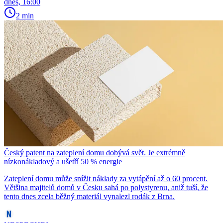
dnes, 16:00
2 min
Český patent na zateplení domu dobývá svět. Je extrémně
nízkonákladový a ušetří 50 % energie
Zateplení domu může snížit náklady za vytápění až o 60 procent.
Většina majitelů domů v Česku sahá po polystyrenu, aniž tuší, že
tento dnes zcela běžný materiál vynalezl rodák z Brna.