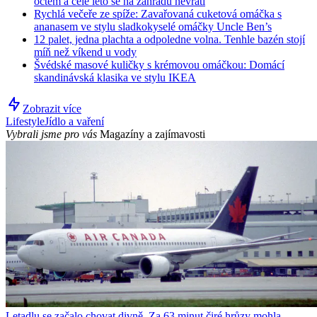
octem a celé léto se na zahradu nevrátí
Rychlá večeře ze spíže: Zavařovaná cuketová omáčka s
ananasem ve stylu sladkokyselé omáčky Uncle Ben’s
12 palet, jedna plachta a odpoledne volna. Tenhle bazén stojí
míň než víkend u vody
Švédské masové kuličky s krémovou omáčkou: Domácí
skandinávská klasika ve stylu IKEA
Zobrazit více
Lifestyle
Jídlo a vaření
Vybrali jsme pro vás
Magazíny a zajímavosti
Letadlu se začalo chovat divně. Za 63 minut čiré hrůzy mohla