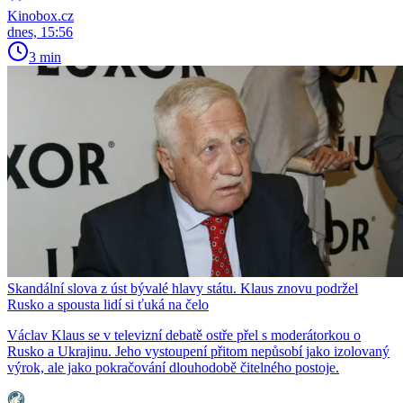
Kinobox.cz
dnes, 15:56
3 min
Skandální slova z úst bývalé hlavy státu. Klaus znovu podržel
Rusko a spousta lidí si ťuká na čelo
Václav Klaus se v televizní debatě ostře přel s moderátorkou o
Rusko a Ukrajinu. Jeho vystoupení přitom nepůsobí jako izolovaný
výrok, ale jako pokračování dlouhodobě čitelného postoje.