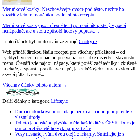
Meruňkové kostky: Neschovávejte ovoce pod těsto, nechte ho
zazářit v letním moučníku podle tohoto receptu
Meruňkové kostky jsou přesně ten typ moučníku, který vypadá
nenápadně, ale u stolu způsobí hotový poprask....
Tento článek byl publikován ze zdrojů
Cooky.cz
Web přináší širokou škálu receptů pro všechny příležitosti – od
rychlých večeří a domácího pečiva až po sladké dezerty a slavnostní
menu. Čtenáři zde najdou nápady, které potěší začátečníky i zkušené
kuchaře, a spoustu praktických tipů, jak z běžných surovin vykouzlit
skvělá jídla. Kromě...
Všechny články tohoto autora →
Další články z kategorie
Lifestyle
Domácí okurková limonáda je pecka a snadno ji připravíte z
vlastní úrody
Tohoto japonského plyšáka mělo každé dítě v ČSSR. Dnes je
raritou a sběratelé ho vykupují za tisíce
Vosy nesnášejí vůni dvou olejů z lékárny. Smíchejte je s