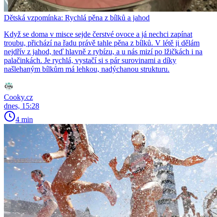
Dětská vzpomínka: Rychlá pěna z bílků a jahod
Když se doma v misce sejde čerstvé ovoce a já nechci zapínat
troubu, přichází na řadu právě tahle pěna z bílků. V létě ji dělám
nejdřív z jahod, teď hlavně z rybízu, a u nás mizí po lžičkách i na
palačinkách. Je rychlá, vystačí si s pár surovinami a díky
našlehaným bílkům má lehkou, nadýchanou strukturu.
Cooky.cz
dnes, 15:28
4 min