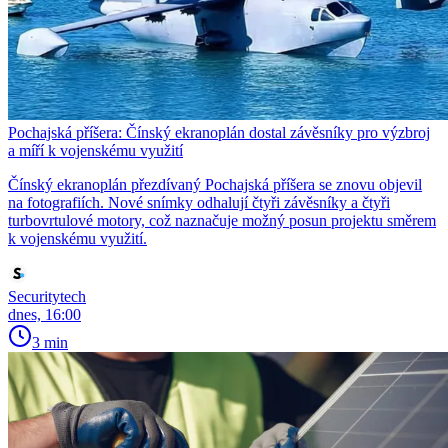
Pochajská příšera: Čínský ekranoplán dostal závěsníky pro výzbroj
a míří k vojenskému využití
Čínský ekranoplán přezdívaný Pochajská příšera se znovu objevil
na fotografiích. Nové snímky odhalují čtyři závěsníky a čtyři
turbovrtulové motory, což naznačuje možný posun projektu směrem
k vojenskému využití.
Securitytech
dnes, 16:00
3 min