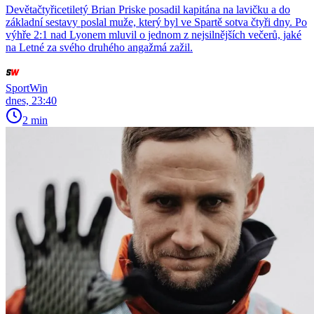
Devětačtyřicetiletý Brian Priske posadil kapitána na lavičku a do
základní sestavy poslal muže, který byl ve Spartě sotva čtyři dny. Po
výhře 2:1 nad Lyonem mluvil o jednom z nejsilnějších večerů, jaké
na Letné za svého druhého angažmá zažil.
SportWin
dnes, 23:40
2 min