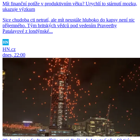
Mít finanční potíže v produktivním věku? Urychlí to stárnutí mozku,
ukazuje výzkum
Sice chudoba cti netratí, ale mít neustále hluboko do kapsy není nic
příjemného. Tým britských vědců pod vedením Praveethy
Patalayové z londýnské...
HN.cz
dnes, 22:00