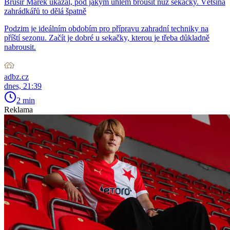
Brusíř Marek ukázal, pod jakým úhlem brousit nůž sekačky. Většina
zahrádkářů to dělá špatně
Podzim je ideálním obdobím pro přípravu zahradní techniky na
příští sezonu. Začít je dobré u sekačky, kterou je třeba důkladně
nabrousit.
adbz.cz
dnes, 21:39
2 min
Reklama