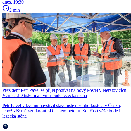
dnes, 19:30
2 min
Prezident Petr Pavel se přijel podívat na nový kostel v Neratovicích.
Vzniká 3D tiskem a uvnitř bude lezecká stěna
Petr Pavel v květnu navštívil staveniště prvního kostela v Česku,
jehož věž má vzniknout 3D tiskem betonu. Součástí věže bude i
lezecká stěna.