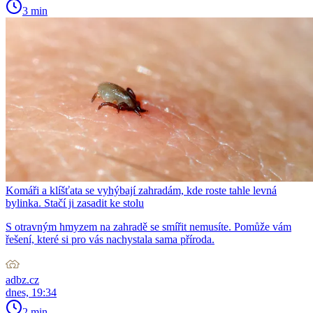
3 min
Komáři a klíšťata se vyhýbají zahradám, kde roste tahle levná
bylinka. Stačí ji zasadit ke stolu
S otravným hmyzem na zahradě se smířit nemusíte. Pomůže vám
řešení, které si pro vás nachystala sama příroda.
adbz.cz
dnes, 19:34
2 min