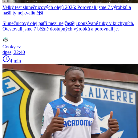
Velký test slunečnicových olejů 2026: Porovnali jsme 7 výrobků a
našli ty nejkvalitnější
Slunečnicový olej patří mezi nejčastěji používané tuky v kuchyních.
Otestovali jsme 7 běžně dostupných výrobků a porovnali je.
Cooky.cz
dnes, 22:40
4 min