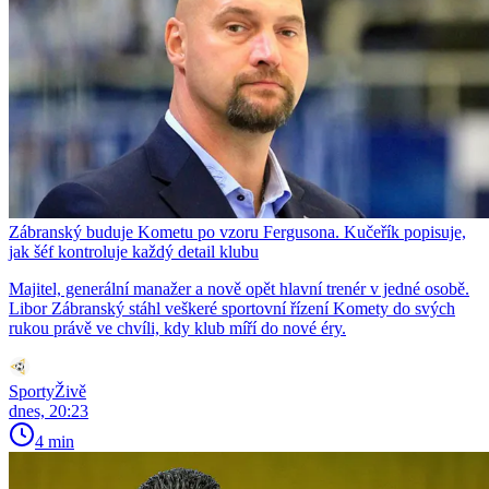
Zábranský buduje Kometu po vzoru Fergusona. Kučeřík popisuje,
jak šéf kontroluje každý detail klubu
Majitel, generální manažer a nově opět hlavní trenér v jedné osobě.
Libor Zábranský stáhl veškeré sportovní řízení Komety do svých
rukou právě ve chvíli, kdy klub míří do nové éry.
SportyŽivě
dnes, 20:23
4 min