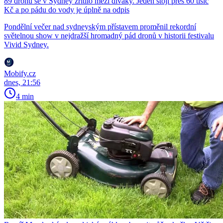
89 dronů se v Sydney zřítilo mezi diváky. Jeden stojí přes 60 tisíc
Kč a po pádu do vody je úplně na odpis
Pondělní večer nad sydneyským přístavem proměnil rekordní
světelnou show v nejdražší hromadný pád dronů v historii festivalu
Vivid Sydney.
Mobify.cz
dnes, 21:56
4 min