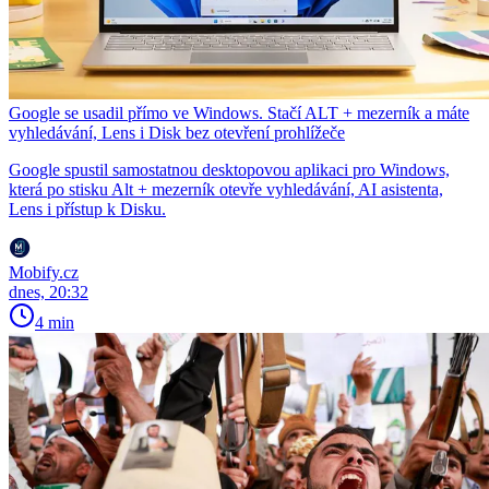
Google se usadil přímo ve Windows. Stačí ALT + mezerník a máte
vyhledávání, Lens i Disk bez otevření prohlížeče
Google spustil samostatnou desktopovou aplikaci pro Windows,
která po stisku Alt + mezerník otevře vyhledávání, AI asistenta,
Lens i přístup k Disku.
Mobify.cz
dnes, 20:32
4 min