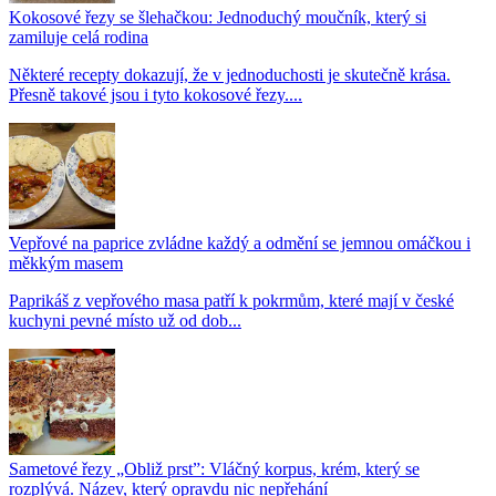
Kokosové řezy se šlehačkou: Jednoduchý moučník, který si
zamiluje celá rodina
Některé recepty dokazují, že v jednoduchosti je skutečně krása.
Přesně takové jsou i tyto kokosové řezy....
Vepřové na paprice zvládne každý a odmění se jemnou omáčkou i
měkkým masem
Paprikáš z vepřového masa patří k pokrmům, které mají v české
kuchyni pevné místo už od dob...
Sametové řezy „Obliž prst”: Vláčný korpus, krém, který se
rozplývá. Název, který opravdu nic nepřehání