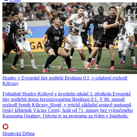
Hradec v Evropské lize podlehl Besiktasi 0:1, v oslabení rozhodl
Kilicsoy
Fotbalisté Hradce Králové v úvodním utkání 3. předkola Evropské
ligy podlehli doma favorizovanému Besiktasi 0:1. V 80. minutě
rozhodl Semih Kilicsoy. Hosté, v jejichž základní sestavě nastoupil
český křídelník Václav Černý, hráli od 71. minuty bez vyloučeného
Kassouma Ouattary. Odveta je na programu za týden v Istanbulu.
Hradecká Drbna