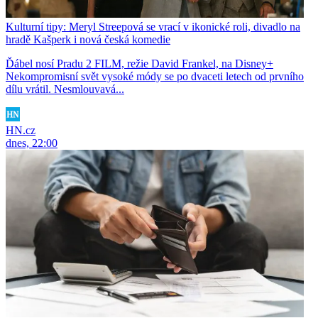
Kulturní tipy: Meryl Streepová se vrací v ikonické roli, divadlo na
hradě Kašperk i nová česká komedie
Ďábel nosí Pradu 2 FILM, režie David Frankel, na Disney+
Nekompromisní svět vysoké módy se po dvaceti letech od prvního
dílu vrátil. Nesmlouvavá...
HN.cz
dnes, 22:00