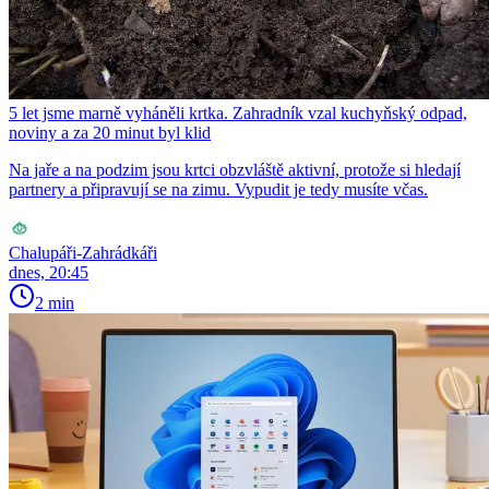
5 let jsme marně vyháněli krtka. Zahradník vzal kuchyňský odpad,
noviny a za 20 minut byl klid
Na jaře a na podzim jsou krtci obzvláště aktivní, protože si hledají
partnery a připravují se na zimu. Vypudit je tedy musíte včas.
Chalupáři-Zahrádkáři
dnes, 20:45
2 min