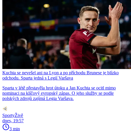
Kuchta se nevešel ani na Lyon a po příchodu Brunese je blízko
odchodu. Sparta jedná s Legií Varšava
Sparta v létě přestavěla hrot útoku a Jan Kuchta se ocitl mimo
nominaci na klíčový evropský zápas. O jeho služby se podle
polských zdrojů zajímá Legia Varšava.
SportyŽivě
dnes, 19:57
3 min