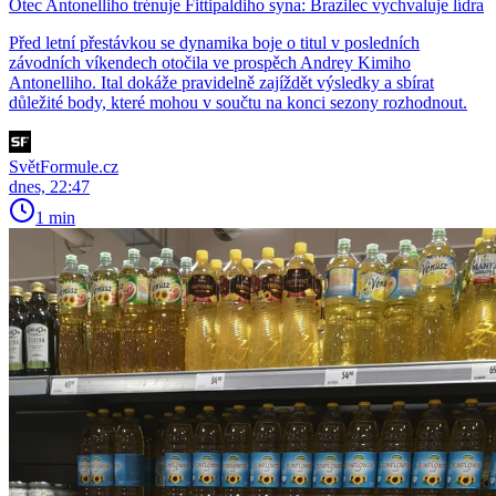
Otec Antonelliho trénuje Fittipaldiho syna: Brazilec vychvaluje lídra
Před letní přestávkou se dynamika boje o titul v posledních
závodních víkendech otočila ve prospěch Andrey Kimiho
Antonelliho. Ital dokáže pravidelně zajíždět výsledky a sbírat
důležité body, které mohou v součtu na konci sezony rozhodnout.
SvětFormule.cz
dnes, 22:47
1 min