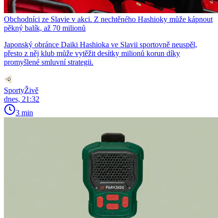
Obchodníci ze Slavie v akci. Z nechtěného Hashioky může kápnout
pěkný balík, až 70 milionů
Japonský obránce Daiki Hashioka ve Slavii sportovně neuspěl,
přesto z něj klub může vytěžit desítky milionů korun díky
promyšlené smluvní strategii.
SportyŽivě
dnes, 21:32
3 min