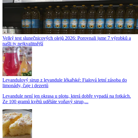
Velký test slunečnicových olejů 2026: Porovnali jsme 7 výrobků a
našli ty nejkvalitnější
Levandulový sirup z levandule lékařské: Fialová letní zásoba do
limonády, čaje i dezertů
Levandule není jen okrasa u plotu, která dobře vypadá na fotkách.
Ze 100 gramů květů uděláte voňavý sirup,...