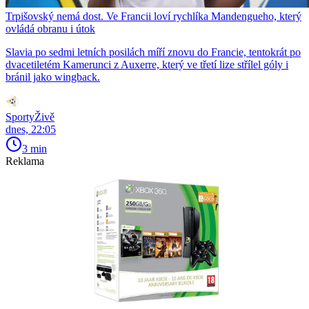
Trpišovský nemá dost. Ve Francii loví rychlíka Mandengueho, který
ovládá obranu i útok
Slavia po sedmi letních posilách míří znovu do Francie, tentokrát po
dvacetiletém Kamerunci z Auxerre, který ve třetí lize střílel góly i
bránil jako wingback.
SportyŽivě
dnes, 22:05
3 min
Reklama