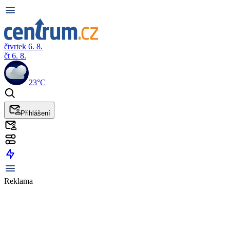
čtvrtek 6. 8.
čt 6. 8.
23°C
Přihlášení
Reklama