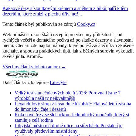
Kakaové řezy s žloutkovým krémem a sněhem z bílků patří k těm
dezertům, které zmizí z plechu dřív, než...
Tento článek byl publikován ze zdrojů
Cooky.cz
Web přináší širokou škálu receptů pro všechny příležitosti – od
rychlých večeří a domácího pečiva až po sladké dezerty a slavnostní
menu. Čtenáři zde najdou nápady, které potěší začátečníky i zkušené
kuchaře, a spoustu praktických tipů, jak z běžných surovin vykouzlit
skvělá jídla. Kromě...
Všechny články tohoto autora →
Další články z kategorie
Lifestyle
Velký test slunečnicových olejů 2026: Porovnali jsme 7
výrobků a našli ty nejkvalitnější
Levandulový sirup z levandule lékařské: Fialová letní zásoba
do limonády, čaje i dezertů
Kokosové řezy se šlehačkou: Jednoduchý moučník, který si
zamiluje celá rodina
Libyjské město má druhé ulice na střechách. Po staletí je
využívaly především místní ženy