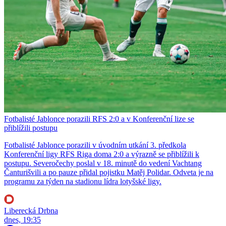
Fotbalisté Jablonce porazili RFS 2:0 a v Konferenční lize se
přiblížili postupu
Fotbalisté Jablonce porazili v úvodním utkání 3. předkola
Konferenční ligy RFS Riga doma 2:0 a výrazně se přiblížili k
postupu. Severočechy poslal v 18. minutě do vedení Vachtang
Čanturišvili a po pauze přidal pojistku Matěj Polidar. Odveta je na
programu za týden na stadionu lídra lotyšské ligy.
Liberecká Drbna
dnes, 19:35