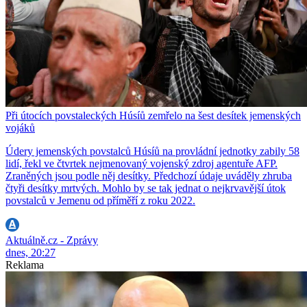
Při útocích povstaleckých Húsíů zemřelo na šest desítek jemenských
vojáků
Údery jemenských povstalců Húsíů na provládní jednotky zabily 58
lidí, řekl ve čtvrtek nejmenovaný vojenský zdroj agentuře AFP.
Zraněných jsou podle něj desítky. Předchozí údaje uváděly zhruba
čtyři desítky mrtvých. Mohlo by se tak jednat o nejkrvavější útok
povstalců v Jemenu od příměří z roku 2022.
Aktuálně.cz - Zprávy
dnes, 20:27
Reklama