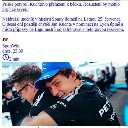
Priske potvrdil Kuchtovo přeřazení k béčku. Rozuzlení by mohlo
přijít ze severu
Nejdražší útočník v historii Sparty dorazil na Letnou 25. července.
O deset dní později chyběl Jan Kuchta v nominaci na Lyon úplně a
místo přípravy na Ligu mistrů odjel trénovat s třetiligovou rezervou.
SportWin
dnes, 23:39
2 min