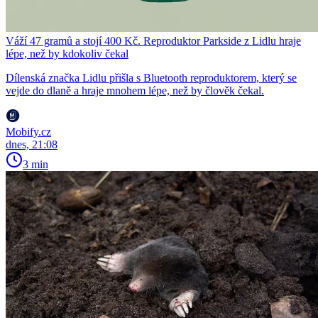
Váží 47 gramů a stojí 400 Kč. Reproduktor Parkside z Lidlu hraje
lépe, než by kdokoliv čekal
Dílenská značka Lidlu přišla s Bluetooth reproduktorem, který se
vejde do dlaně a hraje mnohem lépe, než by člověk čekal.
Mobify.cz
dnes, 21:08
3 min