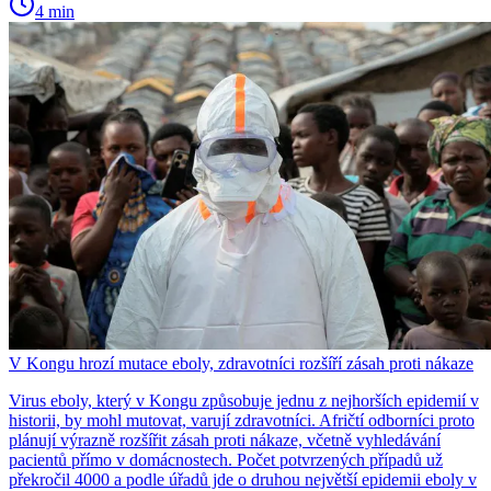
4 min
V Kongu hrozí mutace eboly, zdravotníci rozšíří zásah proti nákaze
Virus eboly, který v Kongu způsobuje jednu z nejhorších epidemií v
historii, by mohl mutovat, varují zdravotníci. Afričtí odborníci proto
plánují výrazně rozšířit zásah proti nákaze, včetně vyhledávání
pacientů přímo v domácnostech. Počet potvrzených případů už
překročil 4000 a podle úřadů jde o druhou největší epidemii eboly v