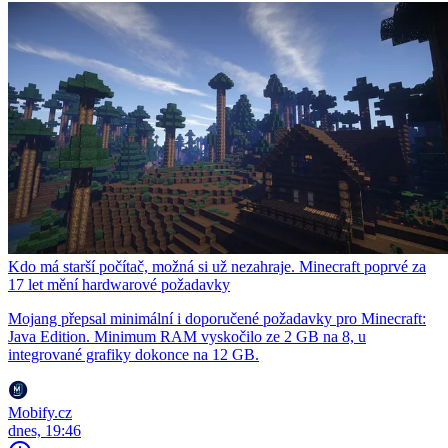
Kdo má starší počítač, možná si už nezahraje. Minecraft poprvé za
17 let mění hardwarové požadavky
Mojang přepsal minimální i doporučené požadavky pro Minecraft:
Java Edition. Minimum RAM vyskočilo ze 2 GB na 8, u
integrované grafiky dokonce na 12 GB.
Mobify.cz
dnes, 19:46