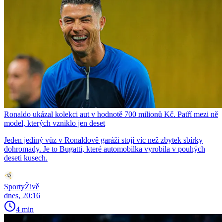
Ronaldo ukázal kolekci aut v hodnotě 700 milionů Kč. Patří mezi ně
model, kterých vzniklo jen deset
Jeden jediný vůz v Ronaldově garáži stojí víc než zbytek sbírky
dohromady. Je to Bugatti, které automobilka vyrobila v pouhých
deseti kusech.
SportyŽivě
dnes, 20:16
4 min