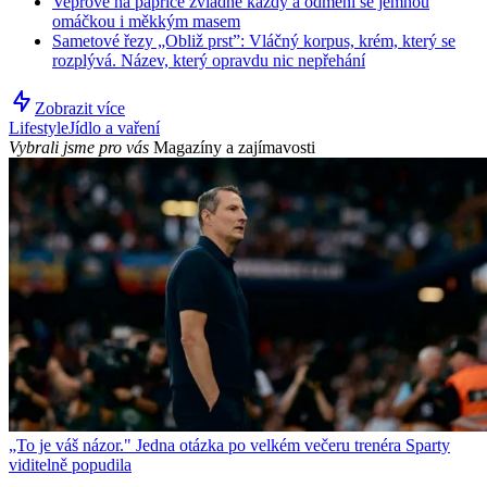
Vepřové na paprice zvládne každý a odmění se jemnou
omáčkou i měkkým masem
Sametové řezy „Obliž prst”: Vláčný korpus, krém, který se
rozplývá. Název, který opravdu nic nepřehání
Zobrazit více
Lifestyle
Jídlo a vaření
Vybrali jsme pro vás
Magazíny a zajímavosti
„To je váš názor." Jedna otázka po velkém večeru trenéra Sparty
viditelně popudila