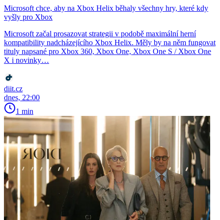
Microsoft chce, aby na Xbox Helix běhaly všechny hry, které kdy
vyšly pro Xbox
Microsoft začal prosazovat strategii v podobě maximální herní
kompatibility nadcházejícího Xbox Helix. Měly by na něm fungovat
tituly napsané pro Xbox 360, Xbox One, Xbox One S / Xbox One
X i novinky…
diit.cz
dnes, 22:00
1 min