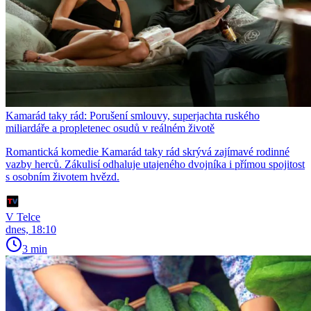
Kamarád taky rád: Porušení smlouvy, superjachta ruského
miliardáře a propletenec osudů v reálném životě
Romantická komedie Kamarád taky rád skrývá zajímavé rodinné
vazby herců. Zákulisí odhaluje utajeného dvojníka i přímou spojitost
s osobním životem hvězd.
V Telce
dnes, 18:10
3 min