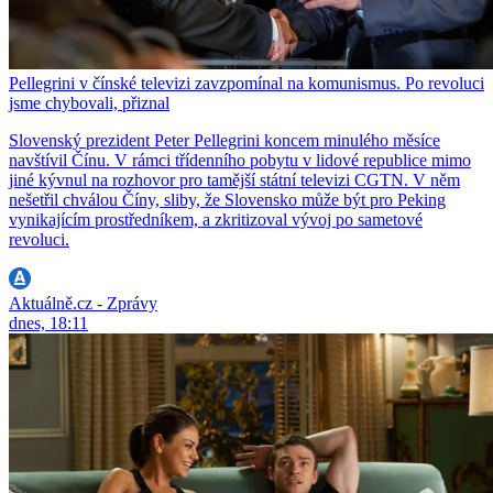
Pellegrini v čínské televizi zavzpomínal na komunismus. Po revoluci
jsme chybovali, přiznal
Slovenský prezident Peter Pellegrini koncem minulého měsíce
navštívil Čínu. V rámci třídenního pobytu v lidové republice mimo
jiné kývnul na rozhovor pro tamější státní televizi CGTN. V něm
nešetřil chválou Číny, sliby, že Slovensko může být pro Peking
vynikajícím prostředníkem, a zkritizoval vývoj po sametové
revoluci.
Aktuálně.cz - Zprávy
dnes, 18:11