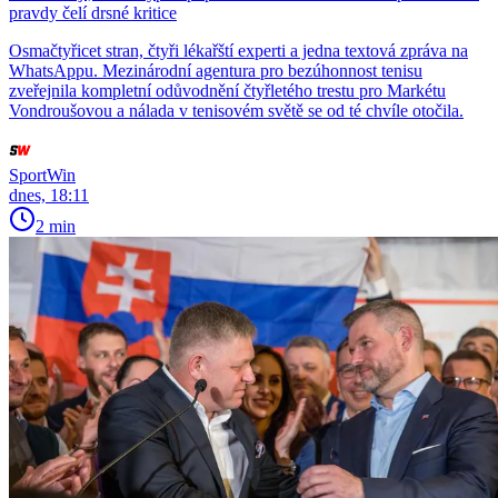
pravdy čelí drsné kritice
Osmačtyřicet stran, čtyři lékařští experti a jedna textová zpráva na
WhatsAppu. Mezinárodní agentura pro bezúhonnost tenisu
zveřejnila kompletní odůvodnění čtyřletého trestu pro Markétu
Vondroušovou a nálada v tenisovém světě se od té chvíle otočila.
SportWin
dnes, 18:11
2 min