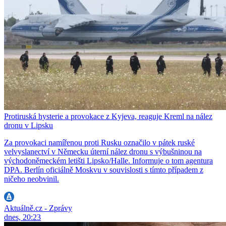
Protiruská hysterie a provokace z Kyjeva, reaguje Kreml na nález
dronu v Lipsku
Za provokaci namířenou proti Rusku označilo v pátek ruské
velvyslanectví v Německu úterní nález dronu s výbušninou na
východoněmeckém letišti Lipsko/Halle. Informuje o tom agentura
DPA. Berlín oficiálně Moskvu v souvislosti s tímto případem z
ničeho neobvinil.
Aktuálně.cz - Zprávy
dnes, 20:23