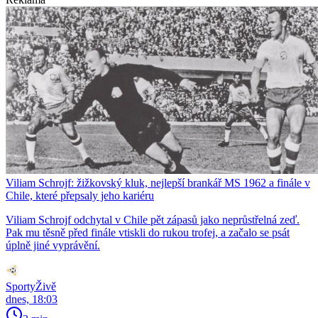
Viliam Schrojf: žižkovský kluk, nejlepší brankář MS 1962 a finále v
Chile, které přepsaly jeho kariéru
Viliam Schrojf odchytal v Chile pět zápasů jako neprůstřelná zeď.
Pak mu těsně před finále vtiskli do rukou trofej, a začalo se psát
úplně jiné vyprávění.
SportyŽivě
dnes, 18:03