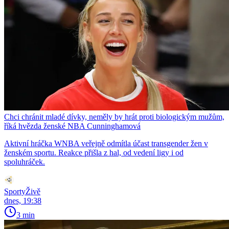
Chci chránit mladé dívky, neměly by hrát proti biologickým mužům,
říká hvězda ženské NBA Cunninghamová
Aktivní hráčka WNBA veřejně odmítla účast transgender žen v
ženském sportu. Reakce přišla z hal, od vedení ligy i od
spoluhráček.
SportyŽivě
dnes, 19:38
3 min