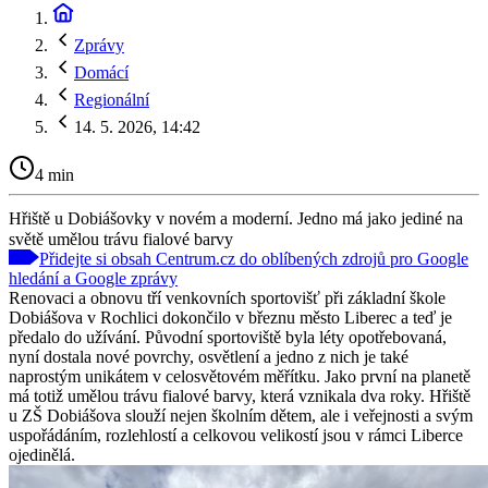
Zprávy
Domácí
Regionální
14. 5. 2026, 14:42
4 min
Hřiště u Dobiášovky v novém a moderní. Jedno má jako jediné na
světě umělou trávu fialové barvy
Přidejte si obsah Centrum.cz do oblíbených zdrojů pro Google
hledání a Google zprávy
Renovaci a obnovu tří venkovních sportovišť při základní škole
Dobiášova v Rochlici dokončilo v březnu město Liberec a teď je
předalo do užívání. Původní sportoviště byla léty opotřebovaná,
nyní dostala nové povrchy, osvětlení a jedno z nich je také
naprostým unikátem v celosvětovém měřítku. Jako první na planetě
má totiž umělou trávu fialové barvy, která vznikala dva roky. Hřiště
u ZŠ Dobiášova slouží nejen školním dětem, ale i veřejnosti a svým
uspořádáním, rozlehlostí a celkovou velikostí jsou v rámci Liberce
ojedinělá.