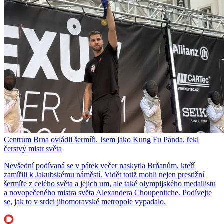
Centrum Brna ovládli šermíři. Jsem jako Kung Fu Panda, řekl
čerstvý mistr světa
Nevšední podívaná se v pátek večer naskytla Brňanům, kteří
zamířili k Jakubskému náměstí. Vidět totiž mohli nejen prestižní
šermíře z celého světa a jejich um, ale také olympijského medailistu
a novopečeného mistra světa Alexandera Choupenitche. Podívejte
se, jak to v srdci jihomoravské metropole vypadalo.