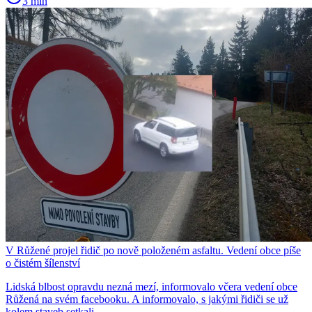
3 min
V Růžené projel řidič po nově položeném asfaltu. Vedení obce píše
o čistém šílenství
Lidská blbost opravdu nezná mezí, informovalo včera vedení obce
Růžená na svém facebooku. A informovalo, s jakými řidiči se už
kolem staveb setkali.