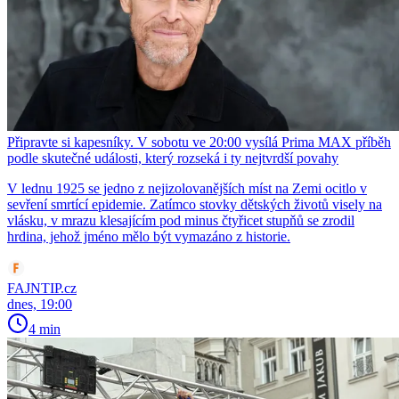
Připravte si kapesníky. V sobotu ve 20:00 vysílá Prima MAX příběh
podle skutečné události, který rozseká i ty nejtvrdší povahy
V lednu 1925 se jedno z nejizolovanějších míst na Zemi ocitlo v
sevření smrtící epidemie. Zatímco stovky dětských životů visely na
vlásku, v mrazu klesajícím pod minus čtyřicet stupňů se zrodil
hrdina, jehož jméno mělo být vymazáno z historie.
FAJNTIP.cz
dnes, 19:00
4 min