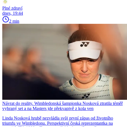
Plné zdraví
dnes, 19:44
2 min
Návrat do reality. Wimbledonská šampionka Nosková ztratila téměř
vyhraný set a na Masters jde překvapivě z kola ven
Linda Nosková hrubě nezvládla svůj první zápas od životního
triumfu ve Wimbledonu. Perspektivní česká reprezentantka na