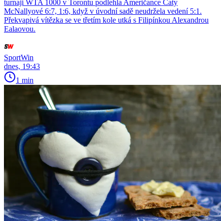
turnaji WTA 1000 v Torontu podlehla Američance Caty
McNallyové 6:7, 1:6, když v úvodní sadě neudržela vedení 5:1.
Překvapivá vítězka se ve třetím kole utká s Filipínkou Alexandrou
Ealaovou.
SportWin
dnes, 19:43
1 min