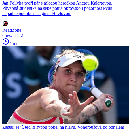
Jan Polívka tvoří pár s mladou herečkou Anetou Kalertovou.
Půvabná studentka na sebe poutá obrovskou pozornost kvůli
nápadné podobě s Dagmar Havlovou.
ReadZone
dnes, 18:12
4 min
Zastali se jí, teď si sypou popel na hlavu. Vondroušová po odhalení