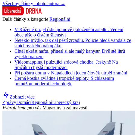
Všechny články tohoto autora →
Další články z kategorie
Regionální
V Růžené projel řidič po nově položeném asfaltu. Vedení
obce píše o čistém šílenství
Neteklo mýdlo, tak dal pěstí zrcadlu. Policie hledá vandala ze
smíchovského nákupáku
Chtěl ukrást naftu, přinesl si ale malý kanystr. Dvě stě litrů
vyteklo na zem
Videomapping i pulzující srdcová chodba. Jeskyně Na
Špičáku chystá modernizaci
Při požáru domu v Napajedlech jeden člověk utrpěl zranění
Černá kostka zvládne i tropické teploty. S chlazením
pomůžou moderní technologie
Zobrazit více
Zprávy
Domácí
Regionální
Liberecký kraj
Vybrali jsme pro vás
Magazíny a zajímavosti