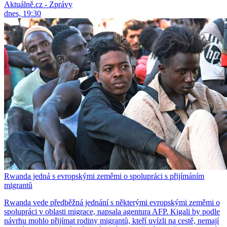
Aktuálně.cz - Zprávy
dnes, 19:30
Rwanda jedná s evropskými zeměmi o spolupráci s přijímáním
migrantů
Rwanda vede předběžná jednání s některými evropskými zeměmi o
spolupráci v oblasti migrace, napsala agentura AFP. Kigali by podle
návrhu mohlo přijímat rodiny migrantů, kteří uvízli na cestě, nemají