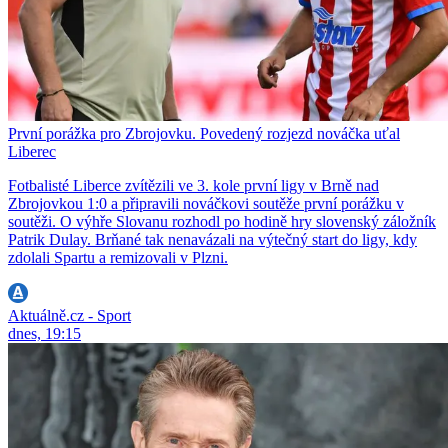
První porážka pro Zbrojovku. Povedený rozjezd nováčka uťal
Liberec
Fotbalisté Liberce zvítězili ve 3. kole první ligy v Brně nad
Zbrojovkou 1:0 a připravili nováčkovi soutěže první porážku v
soutěži. O výhře Slovanu rozhodl po hodině hry slovenský záložník
Patrik Dulay. Brňané tak nenavázali na výtečný start do ligy, kdy
zdolali Spartu a remizovali v Plzni.
Aktuálně.cz - Sport
dnes, 19:15