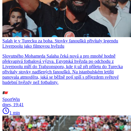
Salah je v Turecku za boha. Stovky fanoušků přivítaly legendu
Liverpoolu jako filmovou hvězdu
Slovutného Mohameda Salaha čeká nová a pro mnohé hodně
překvapivá fotbalová výzva. Egyptská hvězda po odchodu z
Liverpoolu míří do Trabzonsporu, kde ji už při příletu do Turecka
přivítaly stovky nadšených fanoušků. Na istanbulském letišti
panovala atmosféra, jaká se běžně pojí spíš s příjezdem světové
hudební hvězdy než fotbalisty.
SportWin
dnes, 19:41
1 min