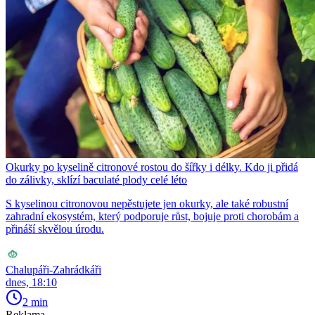
Okurky po kyselině citronové rostou do šířky i délky. Kdo ji přidá
do zálivky, sklízí baculaté plody celé léto
S kyselinou citronovou nepěstujete jen okurky, ale také robustní
zahradní ekosystém, který podporuje růst, bojuje proti chorobám a
přináší skvělou úrodu.
Chalupáři-Zahrádkáři
dnes, 18:10
2 min
Reklama