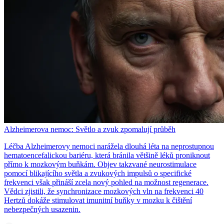
Alzheimerova nemoc: Světlo a zvuk zpomalují průběh
Léčba Alzheimerovy nemoci narážela dlouhá léta na neprostupnou
hematoencefalickou bariéru, která bránila většině léků proniknout
přímo k mozkovým buňkám. Objev takzvané neurostimulace
pomocí blikajícího světla a zvukových impulsů o specifické
frekvenci však přináší zcela nový pohled na možnost regenerace.
Vědci zjistili, že synchronizace mozkových vln na frekvenci 40
Hertzů dokáže stimulovat imunitní buňky v mozku k čištění
nebezpečných usazenin.