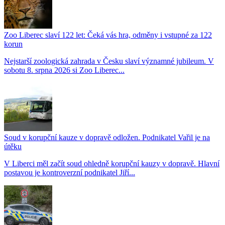
Zoo Liberec slaví 122 let: Čeká vás hra, odměny i vstupné za 122
korun
Nejstarší zoologická zahrada v Česku slaví významné jubileum. V
sobotu 8. srpna 2026 si Zoo Liberec...
Soud v korupční kauze v dopravě odložen. Podnikatel Vařil je na
útěku
V Liberci měl začít soud ohledně korupční kauzy v dopravě. Hlavní
postavou je kontroverzní podnikatel Jiří...