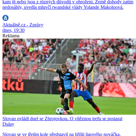
kam jít nebo jsou z různých důvodů v ohrožení. Země dohody zatím
nedosáhly, uvedla mluvčí rwandské vlády Yolande Makoloová.
Aktuálně.cz - Zprávy
dnes, 19:30
Reklama
Slovan ovládl duel se Zbrojovkou. O vítěznou trefu se postaral
Dulay
Slovan se ve třetím kole představil na hřišti ligového nováčka.