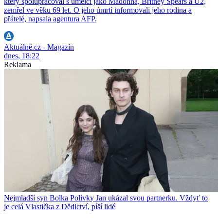
který spolupracoval s umělci jako Madonna, Britney Spears a U2,
zemřel ve věku 69 let. O jeho úmrtí informovali jeho rodina a
přátelé, napsala agentura AFP.
Aktuálně.cz - Magazín
dnes, 18:22
Reklama
Nejmladší syn Bolka Polívky Jan ukázal svou partnerku. Vždyť to
je celá Vlastička z Dědictví, píší lidé