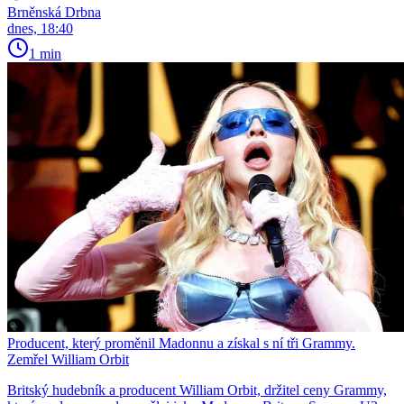
Brněnská Drbna
dnes, 18:40
1 min
Producent, který proměnil Madonnu a získal s ní tři Grammy.
Zemřel William Orbit
Britský hudebník a producent William Orbit, držitel ceny Grammy,