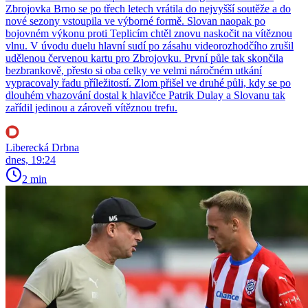
Zbrojovka Brno se po třech letech vrátila do nejvyšší soutěže a do
nové sezony vstoupila ve výborné formě. Slovan naopak po
bojovném výkonu proti Teplicím chtěl znovu naskočit na vítěznou
vlnu. V úvodu duelu hlavní sudí po zásahu videorozhodčího zrušil
udělenou červenou kartu pro Zbrojovku. První půle tak skončila
bezbrankově, přesto si oba celky ve velmi náročném utkání
vypracovaly řadu příležitostí. Zlom přišel ve druhé půli, kdy se po
dlouhém vhazování dostal k hlavičce Patrik Dulay a Slovanu tak
zařídil jedinou a zároveň vítěznou trefu.
Liberecká Drbna
dnes, 19:24
2 min