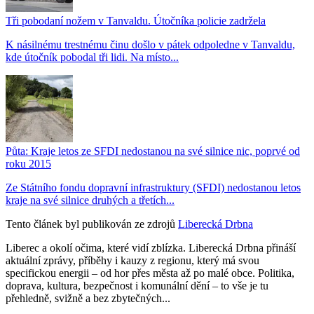
Tři pobodaní nožem v Tanvaldu. Útočníka policie zadržela
K násilnému trestnému činu došlo v pátek odpoledne v Tanvaldu,
kde útočník pobodal tři lidi. Na místo...
Půta: Kraje letos ze SFDI nedostanou na své silnice nic, poprvé od
roku 2015
Ze Státního fondu dopravní infrastruktury (SFDI) nedostanou letos
kraje na své silnice druhých a třetích...
Tento článek byl publikován ze zdrojů
Liberecká Drbna
Liberec a okolí očima, které vidí zblízka. Liberecká Drbna přináší
aktuální zprávy, příběhy i kauzy z regionu, který má svou
specifickou energii – od hor přes města až po malé obce. Politika,
doprava, kultura, bezpečnost i komunální dění – to vše je tu
přehledně, svižně a bez zbytečných...