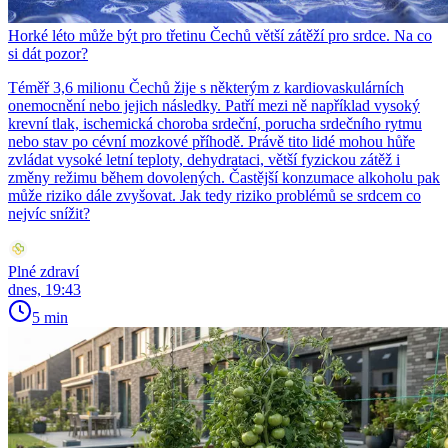
Horké léto může být pro třetinu Čechů větší zátěží pro srdce. Na co
si dát pozor?
Téměř 3,6 milionu Čechů žije s některým z kardiovaskulárních
onemocnění nebo jejich následky. Patří mezi ně například vysoký
krevní tlak, ischemická choroba srdeční, porucha srdečního rytmu
nebo stav po cévní mozkové příhodě. Právě tito lidé mohou hůře
zvládat vysoké letní teploty, dehydrataci, větší fyzickou zátěž i
změny režimu během dovolených. Častější konzumace alkoholu pak
může riziko dále zvyšovat. Jak tedy riziko problémů se srdcem co
nejvíc snížit?
Plné zdraví
dnes, 19:43
5 min