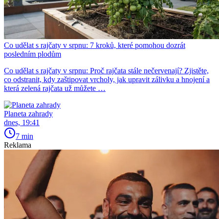
Co udělat s rajčaty v srpnu: 7 kroků, které pomohou dozrát
posledním plodům
Co udělat s rajčaty v srpnu: Proč rajčata stále nečervenají? Zjistěte,
co odstranit, kdy zaštipovat vrcholy, jak upravit zálivku a hnojení a
která zelená rajčata už můžete …
Planeta zahrady
dnes, 19:41
7 min
Reklama