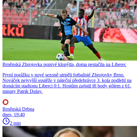
Brněnská Zbrojovka poprvé klopýtla, doma nestačila na Liberec
První porážku v nové sezoně utrpěli fotbalisté Zbrojovky Brno.
Nováček nejvyšší soutěže v páteční předehrávce 3. kola podlehl na
domácím stadionu Liberci 0:1. Hostům zajistil tři body gólem z 61.
minuty Patrik Dulay.
Brněnská Drbna
dnes, 19:40
2 min