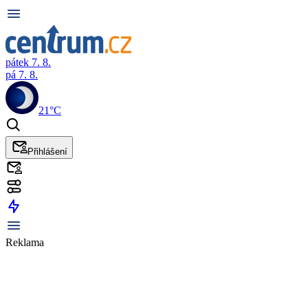
pátek 7. 8.
pá 7. 8.
21°C
Přihlášení
Reklama