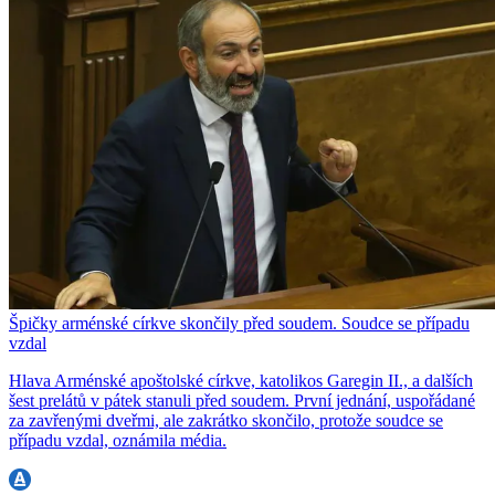
Špičky arménské církve skončily před soudem. Soudce se případu
vzdal
Hlava Arménské apoštolské církve, katolikos Garegin II., a dalších
šest prelátů v pátek stanuli před soudem. První jednání, uspořádané
za zavřenými dveřmi, ale zakrátko skončilo, protože soudce se
případu vzdal, oznámila média.