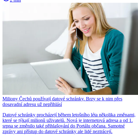
Miliony Čechů používají datové schránky. Brzy se k nim přes
dosavadní adresu už nepřihlásí
Datové schránky procházejí během letošního léta několika změnami,
které se týkají milionů uživatelů. Nová je internetová adresa a od 1.
srpna se změnilo také přihlašování do Portálu občana. Samotné
zprávy ani přístup do datové schránky ale lidé neztrácejí.