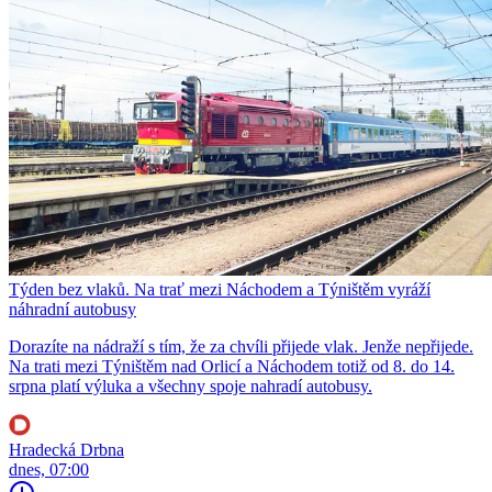
Týden bez vlaků. Na trať mezi Náchodem a Týništěm vyráží
náhradní autobusy
Dorazíte na nádraží s tím, že za chvíli přijede vlak. Jenže nepřijede.
Na trati mezi Týništěm nad Orlicí a Náchodem totiž od 8. do 14.
srpna platí výluka a všechny spoje nahradí autobusy.
Hradecká Drbna
dnes, 07:00