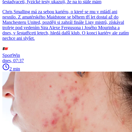
šestadvaceti, fyzické testy ukazují, že na to stále mám
Chris Smalling má za sebou kariéru, o které se mu v mládí ani
nesnilo. Z amatérského Maidstone se během tří let dostal až do
Manchesteru United, později si zahrál finále Ligy mistrů, získával
trofeje pod vedením Sira Alexe Fergusona i Josého Mourinha a
dnes, v šestatřiceti letech, hledá další klub. O konci kariéry ale zatím
nechce ani slyšet.
SportWin
dnes, 07:37
2 min