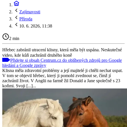
Zajímavosti
Příroda
10. 6. 2026, 11:38
2 min
Hřebec zabránil utracení klisny, která měla být uspána. Neskutečné
video, kde kůň zachránil druhého koně
Přidejte si obsah Centrum.cz do oblíbených zdrojů pro Google
hledání a Google zprávy
Klisna měla zdravotní problémy a její majitelé ji chtěli nechat uspat.
V tom se objevil hřebec, který ji pomohl zvednout se, čímž jí
zachránil život. V Anglii na farmě žil Donald a Jane společně s 23
koňmi. Svoji [...]...