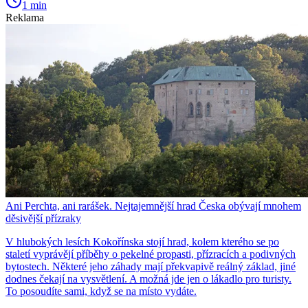
1 min
Reklama
Ani Perchta, ani rarášek. Nejtajemnější hrad Česka obývají mnohem
děsivější přízraky
V hlubokých lesích Kokořínska stojí hrad, kolem kterého se po
staletí vyprávějí příběhy o pekelné propasti, přízracích a podivných
bytostech. Některé jeho záhady mají překvapivě reálný základ, jiné
dodnes čekají na vysvětlení. A možná jde jen o lákadlo pro turisty.
To posoudíte sami, když se na místo vydáte.