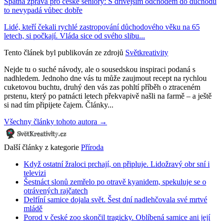
Špatná zpráva pro české seniory: S dřívějším odchodem do důchodu
to nevypadá vůbec dobře
Lidé, kteří čekali rychlé zastropování důchodového věku na 65
letech, si počkají. Vláda sice od svého slibu...
Tento článek byl publikován ze zdrojů
Světkreativity
Nejde tu o suché návody, ale o sousedskou inspiraci podaná s
nadhledem. Jednoho dne vás tu může zaujmout recept na rychlou
cuketovou buchtu, druhý den vás zas pohltí příběh o ztraceném
prstenu, který po patnácti letech překvapivě našli na farmě – a ještě
si nad tím připijete čajem. Články...
Všechny články tohoto autora →
Další články z kategorie
Příroda
Když ostatní žraloci prchají, on připluje. Lidožravý obr sní i
televizi
Šestnáct slonů zemřelo po otravě kyanidem, spekuluje se o
otrávených rajčatech
Delfíní samice dojala svět. Šest dní nadlehčovala své mrtvé
mládě
Porod v české zoo skončil tragicky. Oblíbená samice ani její