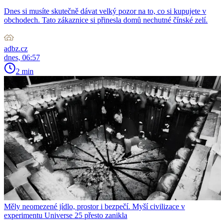
Dnes si musíte skutečně dávat velký pozor na to, co si kupujete v
obchodech. Tato zákaznice si přinesla domů nechutné čínské zelí.
adbz.cz
dnes, 06:57
2 min
Měly neomezené jídlo, prostor i bezpečí. Myší civilizace v
experimentu Universe 25 přesto zanikla