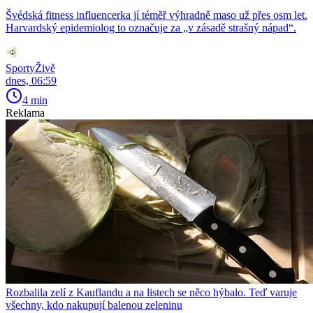
Švédská fitness influencerka jí téměř výhradně maso už přes osm let.
Harvardský epidemiolog to označuje za „v zásadě strašný nápad“.
SportyŽivě
dnes, 06:59
4 min
Reklama
Rozbalila zelí z Kauflandu a na listech se něco hýbalo. Teď varuje
všechny, kdo nakupují balenou zeleninu