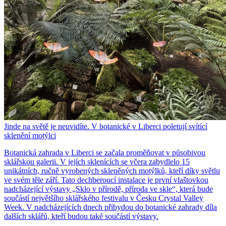
Jinde na světě je neuvidíte. V botanické v Liberci poletují svítící
sklenění motýlci
Botanická zahrada v Liberci se začala proměňovat v působivou
sklářskou galerii. V jejích sklenících se včera zabydlelo 15
unikátních, ručně vyrobených skleněných motýlků, kteří díky světlu
ve svém těle září. Tato dechberoucí instalace je první vlaštovkou
nadcházející výstavy „Sklo v přírodě, příroda ve skle“, která bude
součástí největšího sklářského festivalu v Česku Crystal Valley
Week. V nadcházejících dnech přibydou do botanické zahrady díla
dalších sklářů, kteří budou také součástí výstavy.