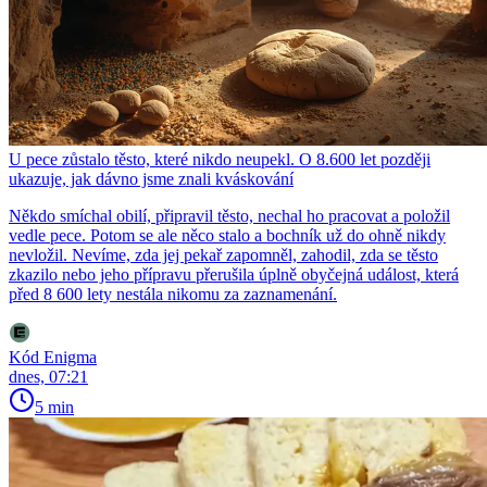
U pece zůstalo těsto, které nikdo neupekl. O 8.600 let později
ukazuje, jak dávno jsme znali kváskování
Někdo smíchal obilí, připravil těsto, nechal ho pracovat a položil
vedle pece. Potom se ale něco stalo a bochník už do ohně nikdy
nevložil. Nevíme, zda jej pekař zapomněl, zahodil, zda se těsto
zkazilo nebo jeho přípravu přerušila úplně obyčejná událost, která
před 8 600 lety nestála nikomu za zaznamenání.
Kód Enigma
dnes, 07:21
5 min