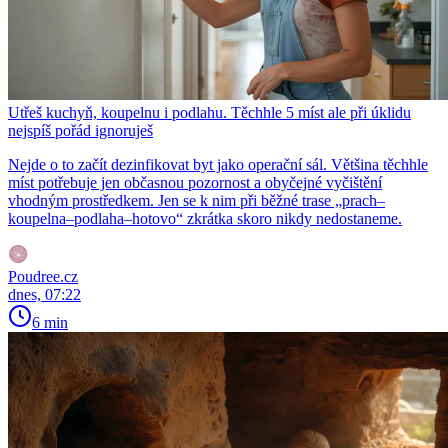
Utřeš kuchyň, koupelnu i podlahu. Těchhle 5 míst ale při úklidu
nejspíš pořád ignoruješ
Nejde o to začít dezinfikovat byt jako operační sál. Většina těchhle
míst potřebuje jen občasnou pozornost a obyčejné vyčištění
vhodným prostředkem. Jen se k nim při běžné trase „prach–
koupelna–podlaha–hotovo“ zkrátka skoro nikdy nedostaneme.
Poudree.cz
dnes, 07:22
6 min