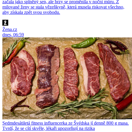
začala jako splněný sen, ale brzy se proměnila v noční můru. Z
milované ženy se stala vězeňkyně, která musela riskovat všechno,
aby získala zpět svou svobodu.
Žena.cz
dnes, 06:59
Sedmdesátiletá fitness influencerka ze Švédska jí denně 800 g masa.
Tvrdí, že se cítí skvěle, lékaři upozorňují na rizika