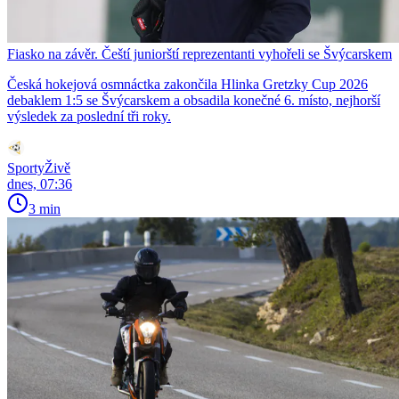
Fiasko na závěr. Čeští juniorští reprezentanti vyhořeli se Švýcarskem
Česká hokejová osmnáctka zakončila Hlinka Gretzky Cup 2026
debaklem 1:5 se Švýcarskem a obsadila konečné 6. místo, nejhorší
výsledek za poslední tři roky.
SportyŽivě
dnes, 07:36
3 min