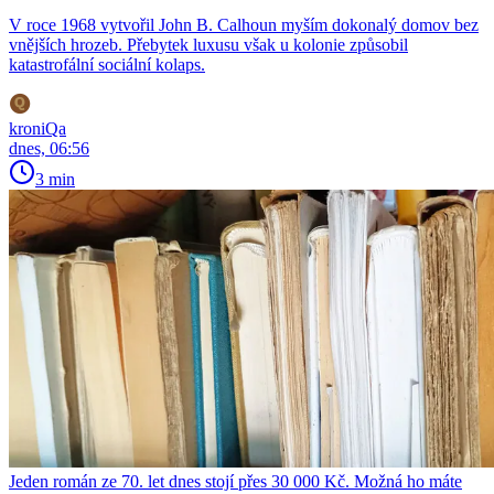
V roce 1968 vytvořil John B. Calhoun myším dokonalý domov bez
vnějších hrozeb. Přebytek luxusu však u kolonie způsobil
katastrofální sociální kolaps.
kroniQa
dnes, 06:56
3 min
Jeden román ze 70. let dnes stojí přes 30 000 Kč. Možná ho máte