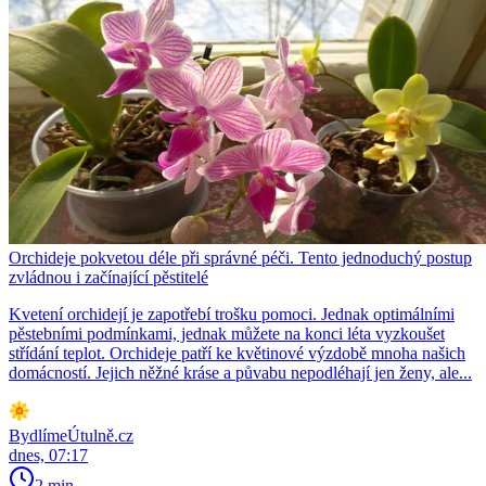
Orchideje pokvetou déle při správné péči. Tento jednoduchý postup
zvládnou i začínající pěstitelé
Kvetení orchidejí je zapotřebí trošku pomoci. Jednak optimálními
pěstebními podmínkami, jednak můžete na konci léta vyzkoušet
střídání teplot. Orchideje patří ke květinové výzdobě mnoha našich
domácností. Jejich něžné kráse a půvabu nepodléhají jen ženy, ale...
BydlímeÚtulně.cz
dnes, 07:17
2 min