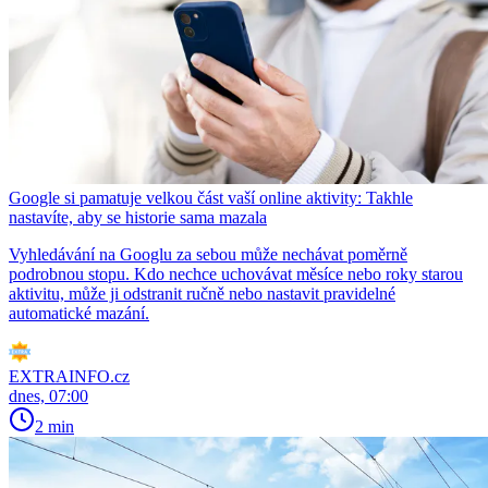
Google si pamatuje velkou část vaší online aktivity: Takhle
nastavíte, aby se historie sama mazala
Vyhledávání na Googlu za sebou může nechávat poměrně
podrobnou stopu. Kdo nechce uchovávat měsíce nebo roky starou
aktivitu, může ji odstranit ručně nebo nastavit pravidelné
automatické mazání.
EXTRAINFO.cz
dnes, 07:00
2 min