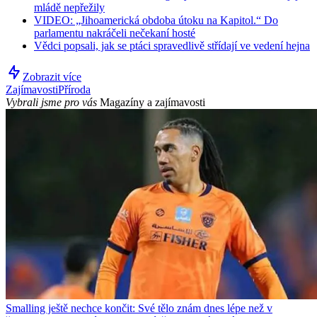
mládě nepřežily
VIDEO: „Jihoamerická obdoba útoku na Kapitol.“ Do
parlamentu nakráčeli nečekaní hosté
Vědci popsali, jak se ptáci spravedlivě střídají ve vedení hejna
Zobrazit více
Zajímavosti
Příroda
Vybrali jsme pro vás
Magazíny a zajímavosti
Smalling ještě nechce končit: Své tělo znám dnes lépe než v