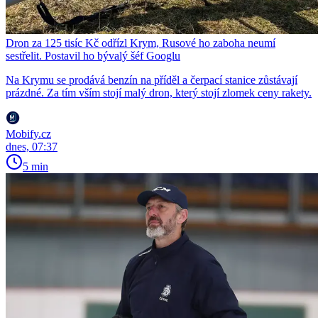
Dron za 125 tisíc Kč odřízl Krym, Rusové ho zaboha neumí
sestřelit. Postavil ho bývalý šéf Googlu
Na Krymu se prodává benzín na příděl a čerpací stanice zůstávají
prázdné. Za tím vším stojí malý dron, který stojí zlomek ceny rakety.
Mobify.cz
dnes, 07:37
5 min