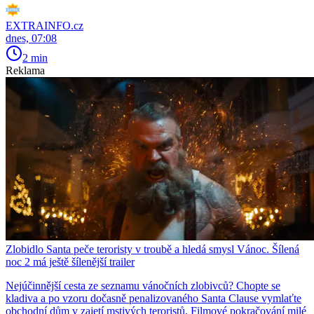
EXTRAINFO.cz
dnes, 07:08
2 min
Reklama
Zlobidlo Santa peče teroristy v troubě a hledá smysl Vánoc. Šílená
noc 2 má ještě šílenější trailer
Nejúčinnější cesta ze seznamu vánočních zlobivců? Chopte se
kladiva a po vzoru dočasně penalizovaného Santa Clause vymlaťte
obchodní dům v zajetí mstivých teroristů. Filmové pokračování milé