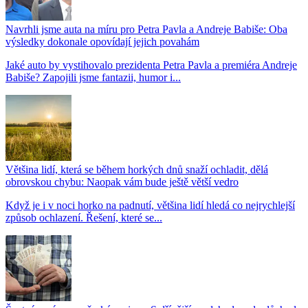
Navrhli jsme auta na míru pro Petra Pavla a Andreje Babiše: Oba
výsledky dokonale opovídají jejich povahám
Jaké auto by vystihovalo prezidenta Petra Pavla a premiéra Andreje
Babiše? Zapojili jsme fantazii, humor i...
Většina lidí, která se během horkých dnů snaží ochladit, dělá
obrovskou chybu: Naopak vám bude ještě větší vedro
Když je i v noci horko na padnutí, většina lidí hledá co nejrychlejší
způsob ochlazení. Řešení, které se...