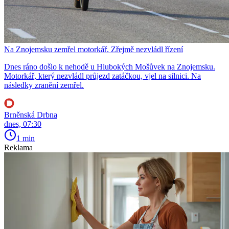
Na Znojemsku zemřel motorkář. Zřejmě nezvládl řízení
Dnes ráno došlo k nehodě u Hlubokých Mošůvek na Znojemsku.
Motorkář, který nezvládl průjezd zatáčkou, vjel na silnici. Na
následky zranění zemřel.
Brněnská Drbna
dnes, 07:30
1 min
Reklama