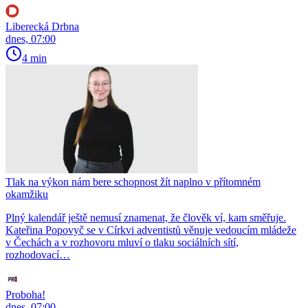
Liberecká Drbna
dnes, 07:00
4 min
Tlak na výkon nám bere schopnost žít naplno v přítomném
okamžiku
Plný kalendář ještě nemusí znamenat, že člověk ví, kam směřuje.
Kateřina Popovyč se v Církvi adventistů věnuje vedoucím mládeže
v Čechách a v rozhovoru mluví o tlaku sociálních sítí,
rozhodovací…
Proboha!
dnes, 07:00