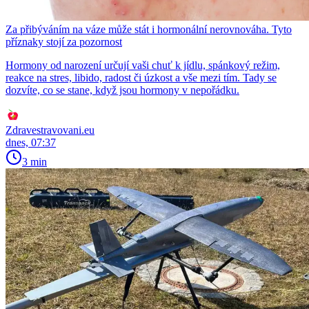
Za přibýváním na váze může stát i hormonální nerovnováha. Tyto
příznaky stojí za pozornost
Hormony od narození určují vaši chuť k jídlu, spánkový režim,
reakce na stres, libido, radost či úzkost a vše mezi tím. Tady se
dozvíte, co se stane, když jsou hormony v nepořádku.
Zdravestravovani.eu
dnes, 07:37
3 min