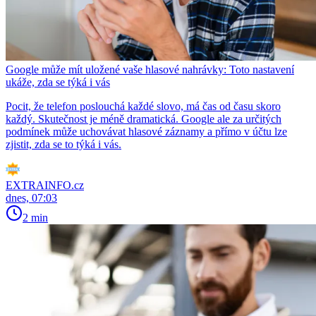
Google může mít uložené vaše hlasové nahrávky: Toto nastavení
ukáže, zda se týká i vás
Pocit, že telefon poslouchá každé slovo, má čas od času skoro
každý. Skutečnost je méně dramatická. Google ale za určitých
podmínek může uchovávat hlasové záznamy a přímo v účtu lze
zjistit, zda se to týká i vás.
EXTRAINFO.cz
dnes, 07:03
2 min