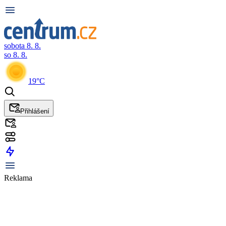
sobota 8. 8.
so 8. 8.
19°C
Přihlášení
Reklama