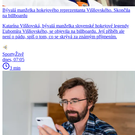
Bývalá manželka hokejového reprezentanta Višňovského. Skončila
na billboardu
Katarína Višňovská, bývalá manželka slovenské hokejové legendy
Ľubomíra Višňovského, se objevila na billboardu. Její příběh ale
není o pádu, spíš o tom, co se skrývá za známým příjmením.
SportyŽivě
dnes, 07:05
3 min