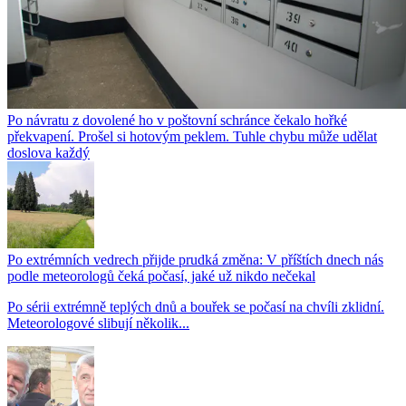
Po návratu z dovolené ho v poštovní schránce čekalo hořké
překvapení. Prošel si hotovým peklem. Tuhle chybu může udělat
doslova každý
Po extrémních vedrech přijde prudká změna: V příštích dnech nás
podle meteorologů čeká počasí, jaké už nikdo nečekal
Po sérii extrémně teplých dnů a bouřek se počasí na chvíli zklidní.
Meteorologové slibují několik...