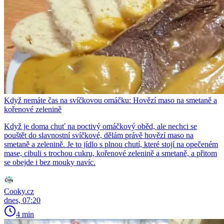
Když nemáte čas na svíčkovou omáčku: Hovězí maso na smetaně a
kořenové zelenině
Když je doma chuť na poctivý omáčkový oběd, ale nechci se
pouštět do slavnostní svíčkové, dělám právě hovězí maso na
smetaně a zelenině. Je to jídlo s plnou chutí, které stojí na opečeném
mase, cibuli s trochou cukru, kořenové zelenině a smetaně, a přitom
se obejde i bez mouky navíc.
Cooky.cz
dnes, 07:20
4 min