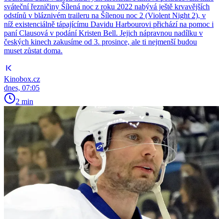
sváteční řezničiny Šílená noc z roku 2022 nabývá ještě krvavějších
odstínů v bláznivém traileru na Šílenou noc 2 (Violent Night 2), v
níž existenciálně tápajícímu Davidu Harbourovi přichází na pomoc i
paní Clausová v podání Kristen Bell. Jejich nápravnou nadílku v
českých kinech zakusíme od 3. prosince, ale ti nejmenší budou
muset zůstat doma.
Kinobox.cz
dnes, 07:05
2 min