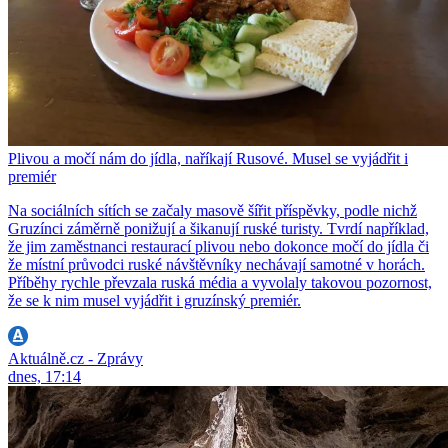
Plivou a močí nám do jídla, naříkají Rusové. Musel se vyjádřit i
premiér
Na sociálních sítích se začaly masově šířit příspěvky, podle nichž
Gruzínci záměrně ponižují a šikanují ruské turisty. Tvrdí například,
že jim zaměstnanci restaurací plivou nebo dokonce močí do jídla či
že místní průvodci ruské návštěvníky nechávají samotné v horách.
Příběhy rychle převzala ruská média a vyvolaly takovou pozornost,
že se k nim musel vyjádřit i gruzínský premiér.
Aktuálně.cz - Zprávy
dnes, 17:14