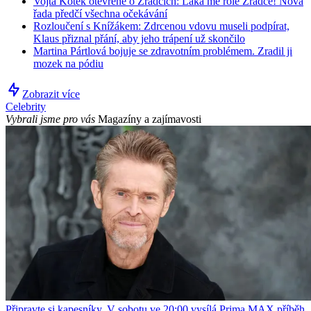
Vojta Kotek otevřeně o Zrádcích: Láká mě role Zrádce! Nová
řada předčí všechna očekávání
Rozloučení s Knížákem: Zdrcenou vdovu museli podpírat,
Klaus přiznal přání, aby jeho trápení už skončilo
Martina Pártlová bojuje se zdravotním problémem. Zradil ji
mozek na pódiu
Zobrazit více
Celebrity
Vybrali jsme pro vás
Magazíny a zajímavosti
Připravte si kapesníky. V sobotu ve 20:00 vysílá Prima MAX příběh