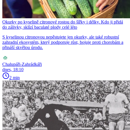
Okurky po kyselině citronové rostou do šířky i délky. Kdo ji přidá
do zálivky, sklízí baculaté plody celé léto
S kyselinou citronovou nepěstujete jen okurky, ale také robustní
zahradní ekosystém, který podporuje růst, bojuje proti chorobám a
přináší skvělou úrodu.
Chalupáři-Zahrádkáři
dnes, 18:10
2 min