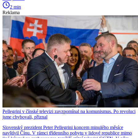
2 min
Reklama
Pellegrini v čínské televizi zavzpomínal na komunismus. Po revoluci
jsme chybovali, přiznal
Slovenský prezident Peter Pellegrini koncem minulého měsíce
navštívil Čínu. V rámci třídenního pobytu v lidové republice mimo