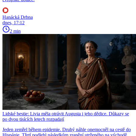
Hanácká Drbna
dnes, 17:12
2 min
Lidské bestie: Livia měla otrávit Augusta i jeho dědice. Důkazy se
po dvou tisících letech rozpadají
Jeden zemřel během epidemie. Druhý náhle onemocněl na cestě do
Hispánie. Třetí podlehl následkům zranění utrženého na východě