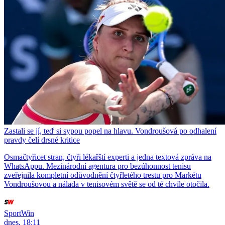
Zastali se jí, teď si sypou popel na hlavu. Vondroušová po odhalení
pravdy čelí drsné kritice
Osmačtyřicet stran, čtyři lékařští experti a jedna textová zpráva na
WhatsAppu. Mezinárodní agentura pro bezúhonnost tenisu
zveřejnila kompletní odůvodnění čtyřletého trestu pro Markétu
Vondroušovou a nálada v tenisovém světě se od té chvíle otočila.
SportWin
dnes, 18:11