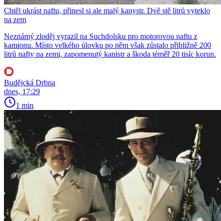
Chtěl ukrást naftu, přinesl si ale malý kanystr. Dvě stě litrů vyteklo
na zem
Neznámý zloděj vyrazil na Suchdolsku pro motorovou naftu z
kamionu. Místo velkého úlovku po něm však zůstalo přibližně 200
litrů nafty na zemi, zapomenutý kanistr a škoda téměř 20 tisíc korun.
Budějcká Drbna
dnes, 17:29
1 min