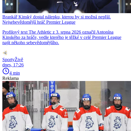
Brankář Kinský dostal nálepku, kterou by si možná nepřál.
Nejsebevědomější hráč Premier League
Profilový text The Athletic z 3. srpna 2026 označil Antonína
Kinského za hráče, vedle kterého je těžké v celé Premier League
najít někoho sebevědomějšího.
SportyŽivě
dnes, 17:26
4 min
Reklama