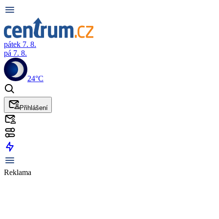
pátek 7. 8.
pá 7. 8.
24°C
Přihlášení
Reklama