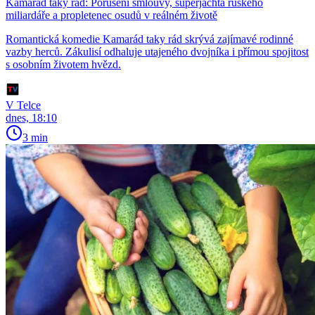
Kamarád taky rád: Porušení smlouvy, superjachta ruského
miliardáře a propletenec osudů v reálném životě
Romantická komedie Kamarád taky rád skrývá zajímavé rodinné
vazby herců. Zákulisí odhaluje utajeného dvojníka i přímou spojitost
s osobním životem hvězd.
V Telce
dnes, 18:10
3 min