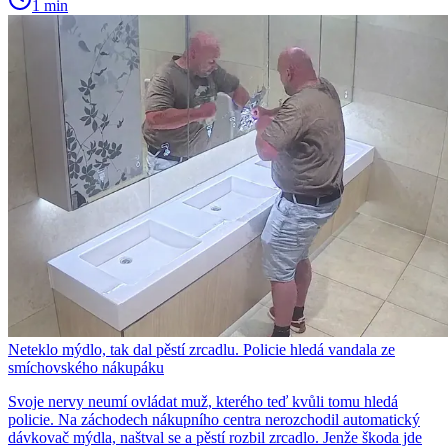
1 min
Neteklo mýdlo, tak dal pěstí zrcadlu. Policie hledá vandala ze
smíchovského nákupáku
Svoje nervy neumí ovládat muž, kterého teď kvůli tomu hledá
policie. Na záchodech nákupního centra nerozchodil automatický
dávkovač mýdla, naštval se a pěstí rozbil zrcadlo. Jenže škoda jde