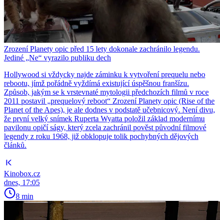
Zrození Planety opic před 15 lety dokonale zachránilo legendu.
Jediné „Ne“ vyrazilo publiku dech
Hollywood si vždycky najde záminku k vytvoření prequelu nebo
rebootu, jímž pořádně vyždímá existující úspěšnou franšízu.
Způsob, jakým se k vrstevnaté mytologii předchozích filmů v roce
2011 postavil „prequelový reboot“ Zrození Planety opic (Rise of the
Planet of the Apes), je ale dodnes v podstatě učebnicový. Není divu,
že první velký snímek Ruperta Wyatta položil základ modernímu
pavilonu opičí ságy, který zcela zachránil pověst původní filmové
legendy z roku 1968, již obklopuje tolik pochybných dějových
článků.
Kinobox.cz
dnes, 17:05
8 min