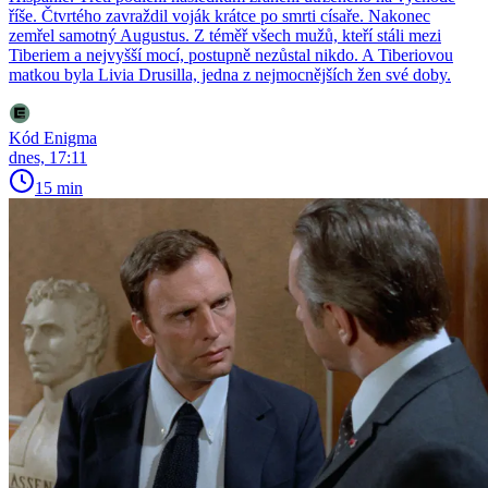
říše. Čtvrtého zavraždil voják krátce po smrti císaře. Nakonec
zemřel samotný Augustus. Z téměř všech mužů, kteří stáli mezi
Tiberiem a nejvyšší mocí, postupně nezůstal nikdo. A Tiberiovou
matkou byla Livia Drusilla, jedna z nejmocnějších žen své doby.
Kód Enigma
dnes, 17:11
15 min