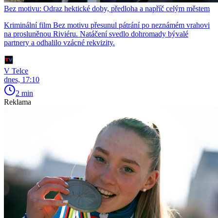
Bez motivu: Odraz hektické doby, předloha a napříč celým městem
Kriminální film Bez motivu přesunul pátrání po neznámém vrahovi
na prosluněnou Riviéru. Natáčení svedlo dohromady bývalé
partnery a odhalilo vzácné rekvizity.
V Telce
dnes, 17:10
2 min
Reklama