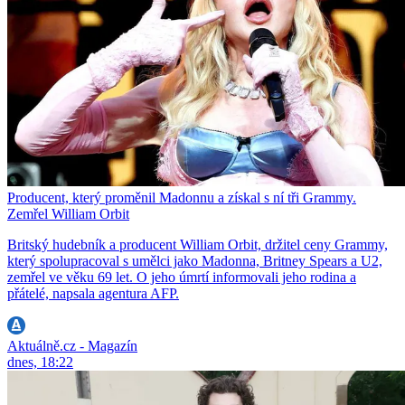
Producent, který proměnil Madonnu a získal s ní tři Grammy.
Zemřel William Orbit
Britský hudebník a producent William Orbit, držitel ceny Grammy,
který spolupracoval s umělci jako Madonna, Britney Spears a U2,
zemřel ve věku 69 let. O jeho úmrtí informovali jeho rodina a
přátelé, napsala agentura AFP.
Aktuálně.cz - Magazín
dnes, 18:22