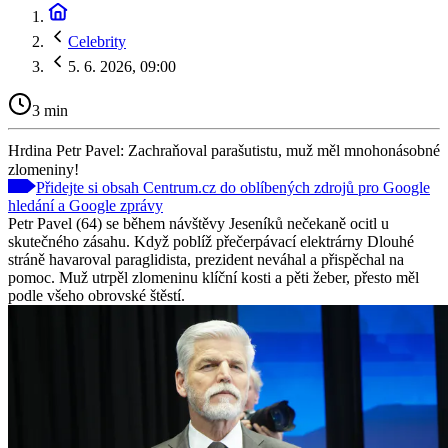
Celebrity
5. 6. 2026, 09:00
3 min
Hrdina Petr Pavel: Zachraňoval parašutistu, muž měl mnohonásobné
zlomeniny!
Přidejte si obsah Centrum.cz do oblíbených zdrojů pro Google
hledání a Google zprávy
Petr Pavel (64) se během návštěvy Jeseníků nečekaně ocitl u
skutečného zásahu. Když poblíž přečerpávací elektrárny Dlouhé
stráně havaroval paraglidista, prezident neváhal a přispěchal na
pomoc. Muž utrpěl zlomeninu klíční kosti a pěti žeber, přesto měl
podle všeho obrovské štěstí.