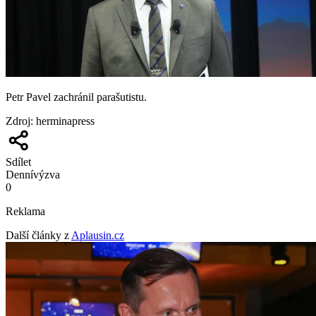
Petr Pavel zachránil parašutistu.
Zdroj
:
herminapress
Sdílet
Denní
výzva
0
Reklama
Další články z
Aplausin.cz