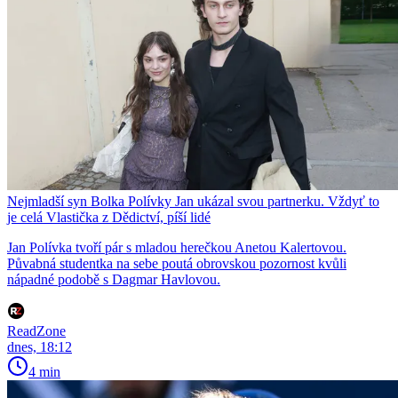
Nejmladší syn Bolka Polívky Jan ukázal svou partnerku. Vždyť to
je celá Vlastička z Dědictví, píší lidé
Jan Polívka tvoří pár s mladou herečkou Anetou Kalertovou.
Půvabná studentka na sebe poutá obrovskou pozornost kvůli
nápadné podobě s Dagmar Havlovou.
ReadZone
dnes, 18:12
4 min