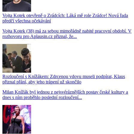
Vojta Kotek otevřeně o Zrádcích: Láká mě role Zrádce! Nová řada
předčí všechna očekávání
Vojta Kotek (38) má za sebou mimořádně nabité pracovní období. V
rozhovoru pro Aplausin.cz přiznal, že...
Rozloučení s Knížákem: Zdrcenou vdovu museli podpírat, Klaus
přiznal přání, aby jeho trápení už skončilo
Milan Knížák byl jednou z nejsvéráznějších postav české kultury a
dnes s ním proběhlo poslední rozloučení...