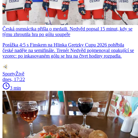
Česká osmnáctka přišla o medaili. Nedvěd popsal 15 minut, kdy se
týmu zhroutila hra po gólu soupeře
Porážka 4:5 s Finskem na Hlinka Gretzky Cupu 2026 pohřbila
české naděje na semifinále. Trenér Nedvěd pojmenoval opakující se
vzorec: po inkasovaném gólu se hra na čtvrt hodiny rozpadla.
SportyŽivě
dnes, 17:22
3 min