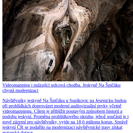
Videomapping i pulzující srdcová chodba. Jeskyně Na Špičáku
chystá modernizaci
Návštěvníky jeskyně Na Špičáku u Supíkovic na Jesenicku budou
při prohlídkách doprovázet moderní audiovizuální prvky včetně
videomappingu. Cílem je přiblížit poutavým způsobem historii a
podobu jeskyní. Proměna prohlídkového okruhu, jehož součástí je i
nové zázemí pro návštěvníky, vyjde na 18,6 milionu korun. Správě
jeskyní ČR se podařilo na modernizaci návštěvnické trasy získat
evropské dotace.