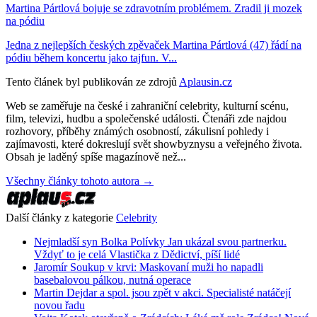
Martina Pártlová bojuje se zdravotním problémem. Zradil ji mozek
na pódiu
Jedna z nejlepších českých zpěvaček Martina Pártlová (47) řádí na
pódiu během koncertu jako tajfun. V...
Tento článek byl publikován ze zdrojů
Aplausin.cz
Web se zaměřuje na české i zahraniční celebrity, kulturní scénu,
film, televizi, hudbu a společenské události. Čtenáři zde najdou
rozhovory, příběhy známých osobností, zákulisní pohledy i
zajímavosti, které dokreslují svět showbyznysu a veřejného života.
Obsah je laděný spíše magazínově než...
Všechny články tohoto autora →
Další články z kategorie
Celebrity
Nejmladší syn Bolka Polívky Jan ukázal svou partnerku.
Vždyť to je celá Vlastička z Dědictví, píší lidé
Jaromír Soukup v krvi: Maskovaní muži ho napadli
basebalovou pálkou, nutná operace
Martin Dejdar a spol. jsou zpět v akci. Specialisté natáčejí
novou řadu