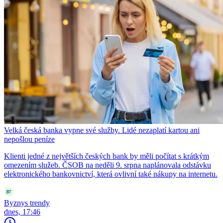
Velká česká banka vypne své služby. Lidé nezaplatí kartou ani
nepošlou peníze
Klienti jedné z největších českých bank by měli počítat s krátkým
omezením služeb. ČSOB na neděli 9. srpna naplánovala odstávku
elektronického bankovnictví, která ovlivní také nákupy na internetu.
Byznys trendy
dnes, 17:46