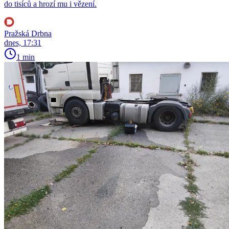
do tisíců a hrozí mu i vězení.
Pražská Drbna
dnes, 17:31
1 min