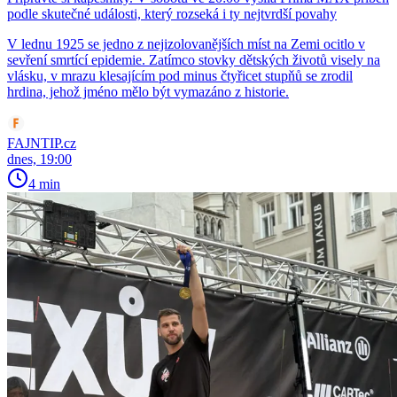
podle skutečné události, který rozseká i ty nejtvrdší povahy
V lednu 1925 se jedno z nejizolovanějších míst na Zemi ocitlo v
sevření smrtící epidemie. Zatímco stovky dětských životů visely na
vlásku, v mrazu klesajícím pod minus čtyřicet stupňů se zrodil
hrdina, jehož jméno mělo být vymazáno z historie.
FAJNTIP.cz
dnes, 19:00
4 min