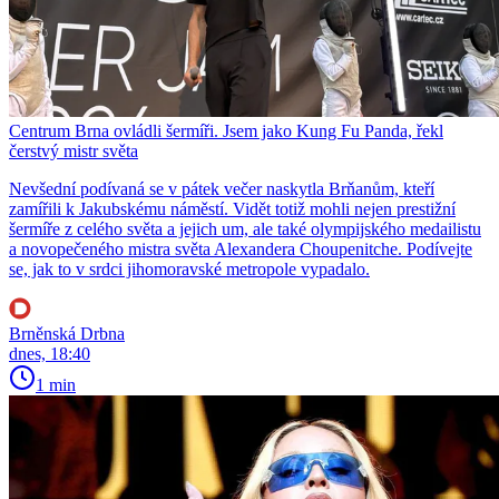
Centrum Brna ovládli šermíři. Jsem jako Kung Fu Panda, řekl
čerstvý mistr světa
Nevšední podívaná se v pátek večer naskytla Brňanům, kteří
zamířili k Jakubskému náměstí. Vidět totiž mohli nejen prestižní
šermíře z celého světa a jejich um, ale také olympijského medailistu
a novopečeného mistra světa Alexandera Choupenitche. Podívejte
se, jak to v srdci jihomoravské metropole vypadalo.
Brněnská Drbna
dnes, 18:40
1 min