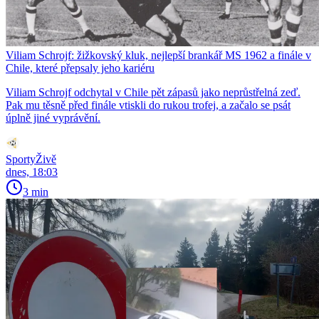
Viliam Schrojf: žižkovský kluk, nejlepší brankář MS 1962 a finále v
Chile, které přepsaly jeho kariéru
Viliam Schrojf odchytal v Chile pět zápasů jako neprůstřelná zeď.
Pak mu těsně před finále vtiskli do rukou trofej, a začalo se psát
úplně jiné vyprávění.
SportyŽivě
dnes, 18:03
3 min