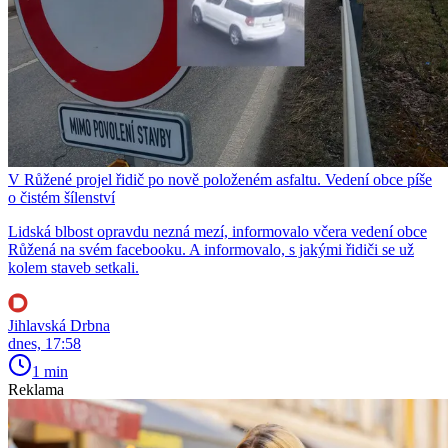
V Růžené projel řidič po nově položeném asfaltu. Vedení obce píše
o čistém šílenství
Lidská blbost opravdu nezná mezí, informovalo včera vedení obce
Růžená na svém facebooku. A informovalo, s jakými řidiči se už
kolem staveb setkali.
Jihlavská Drbna
dnes, 17:58
1 min
Reklama