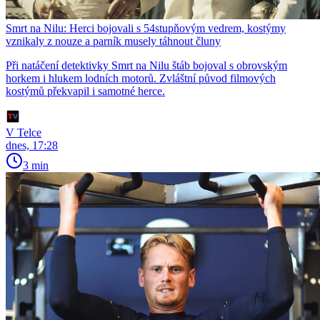
Smrt na Nilu: Herci bojovali s 54stupňovým vedrem, kostýmy
vznikaly z nouze a parník musely táhnout čluny
Při natáčení detektivky Smrt na Nilu štáb bojoval s obrovským
horkem i hlukem lodních motorů. Zvláštní původ filmových
kostýmů překvapil i samotné herce.
V Telce
dnes, 17:28
3 min