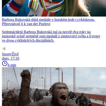
Barbora Bukovská sbírá medaile v horském kole i cyklokrosu.
Přirovnávají ji k van der Poelovi
Sedmnáctiletá Barbora Bukovská má za necelé dva roky na
juniorské scéně nejméně osm medailí z mistrovství světa a Evropy
ve dvou cyklistických disciplínách.
SportyŽivě
dnes, 17:10
4 min