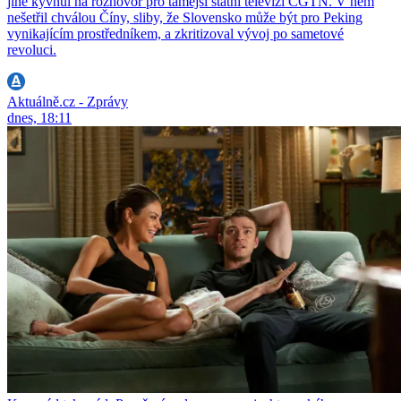
jiné kývnul na rozhovor pro tamější státní televizi CGTN. V něm
nešetřil chválou Číny, sliby, že Slovensko může být pro Peking
vynikajícím prostředníkem, a zkritizoval vývoj po sametové
revoluci.
Aktuálně.cz - Zprávy
dnes, 18:11