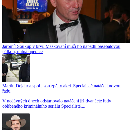
Jaromír Soukup v krvi: Maskovaní muži ho napadli basebalovou
pálkou, nutná operace
Martin Dejdar a spol. jsou zpět v akci. Specialisté natáčejí novou
řadu
V nedávných dnech odstartovalo natáčení již dvanácté řady
oblíbeného kriminálního seriálu Specialisté....