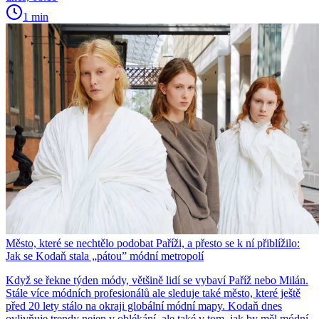
1 min
Město, které se nechtělo podobat Paříži, a přesto se k ní přiblížilo:
Jak se Kodaň stala „pátou” módní metropolí
Když se řekne týden módy, většině lidí se vybaví Paříž nebo Milán.
Stále více módních profesionálů ale sleduje také město, které ještě
před 20 lety stálo na okraji globální módní mapy. Kodaň dnes
ovlivňuje trendy nejen v oblékání, ale také v tom, jak by měl módní