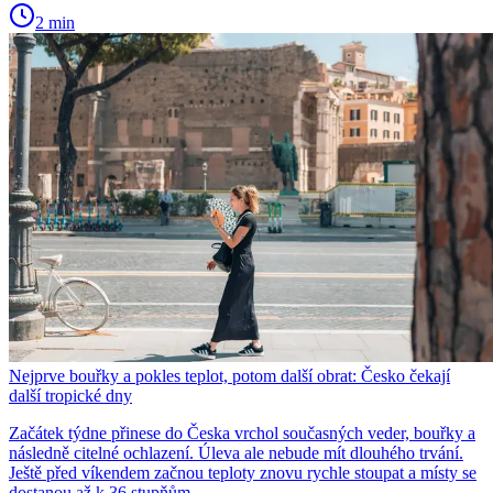
2 min
Nejprve bouřky a pokles teplot, potom další obrat: Česko čekají
další tropické dny
Začátek týdne přinese do Česka vrchol současných veder, bouřky a
následně citelné ochlazení. Úleva ale nebude mít dlouhého trvání.
Ještě před víkendem začnou teploty znovu rychle stoupat a místy se
dostanou až k 36 stupňům.