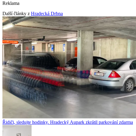
Reklama
Další články z
Hradecká Drbna
Řidiči, sledujte hodinky. Hradecký Aupark zkrátil parkování zdarma