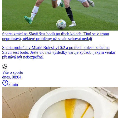
Sparta ztrácí na Slavii šest bodů po třech kolech. Titul se v srpnu
neprohrává, některé problémy už se ale schovat nedají
Sparta prohrála v Mladé Boleslavi 0:2 a po třech kolech ztrácí na
Slavii šest bodů. Ještě víc než výsledky varuje způsob, jakým venku
přestává být nebezpečná.
Vše o sportu
dnes, 08:04
3 min