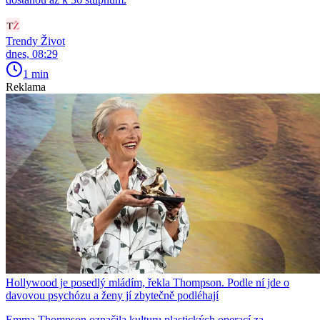
Trendy Život
dnes, 08:29
1 min
Reklama
Hollywood je posedlý mládím, řekla Thompson. Podle ní jde o
davovou psychózu a ženy jí zbytečně podléhají
Emma Thompson označila kulturu plastických operací za