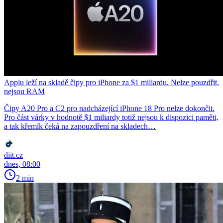
Applu leží na skladě čipy pro iPhone za $1 miliardu. Nelze pouzdřit,
nejsou RAM
Čipy A20 Pro a C2 pro nadcházející iPhone 18 Pro nelze dokončit.
Pro část várky v hodnotě $1 miliardy totiž nejsou k dispozici paměti,
a tak křemík čeká na zapouzdření na skladech…
diit.cz
dnes, 08:00
2 min