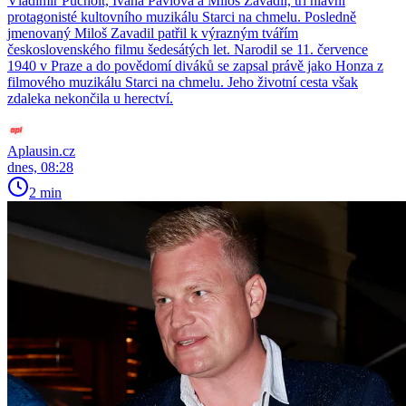
Vladimír Pucholt, Ivana Pavlová a Miloš Zavadil, tři hlavní
protagonisté kultovního muzikálu Starci na chmelu. Posledně
jmenovaný Miloš Zavadil patřil k výrazným tvářím
československého filmu šedesátých let. Narodil se 11. července
1940 v Praze a do povědomí diváků se zapsal právě jako Honza z
filmového muzikálu Starci na chmelu. Jeho životní cesta však
zdaleka nekončila u herectví.
Aplausin.cz
dnes, 08:28
2 min