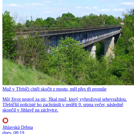
Muž v Třebíči chtěl skočit z mostu, měl přes tři promile
Můj život nestojí za nic, říkal muž, který vyhrožoval sebevraždou.
Třebíčští policisté ho zachránili v neděli 9. srpna večer, následně
skončil v Jihlavě na záchytce.
Jihlavská Drbna
dnes, 08:19