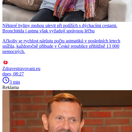
Některé byliny mohou ulevit při potížích s dýchacími cestami.
Bronchitida i astma však vyžadují správnou léčbu
Ačkoliv se rychlost nárůstu počtu astmatiků v posledních letech
snížila, každoročně přibude v České republice přibližně 13 000
nemocných.
Zdravestravovani.eu
dnes, 08:27
3 min
Reklama