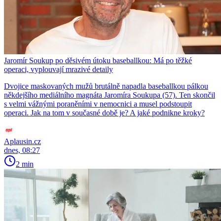
Jaromír Soukup po děsivém útoku baseballkou: Má po těžké
operaci, vyplouvají mrazivé detaily
Dvojice maskovaných mužů brutálně napadla baseballkou pálkou
někdejšího mediálního magnáta Jaromíra Soukupa (57). Ten skončil
s velmi vážnými poraněními v nemocnici a musel podstoupit
operaci. Jak na tom v současné době je? A jaké podnikne kroky?
Aplausin.cz
dnes, 08:27
2 min