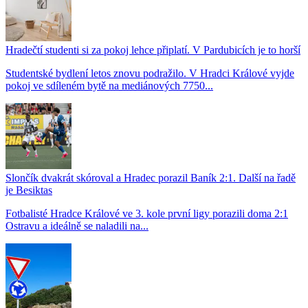
Hradečtí studenti si za pokoj lehce připlatí. V Pardubicích je to horší
Studentské bydlení letos znovu podražilo. V Hradci Králové vyjde
pokoj ve sdíleném bytě na mediánových 7750...
Slončík dvakrát skóroval a Hradec porazil Baník 2:1. Další na řadě
je Besiktas
Fotbalisté Hradce Králové ve 3. kole první ligy porazili doma 2:1
Ostravu a ideálně se naladili na...