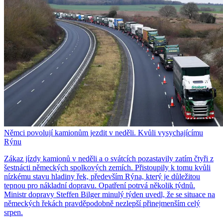
Němci povolují kamionům jezdit v neděli. Kvůli vysychajícímu
Rýnu
Zákaz jízdy kamionů v neděli a o svátcích pozastavily zatím čtyři z
šestnácti německých spolkových zemích. Přistoupily k tomu kvůli
nízkému stavu hladiny řek, především Rýna, který je důležitou
tepnou pro nákladní dopravu. Opatření potrvá několik týdnů.
Ministr dopravy Steffen Bilger minulý týden uvedl, že se situace na
německých řekách pravděpodobně nezlepší přinejmenším celý
srpen.