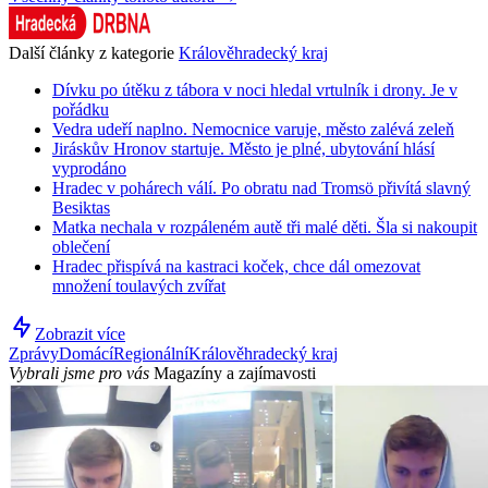
Další články z kategorie
Králověhradecký kraj
Dívku po útěku z tábora v noci hledal vrtulník i drony. Je v
pořádku
Vedra udeří naplno. Nemocnice varuje, město zalévá zeleň
Jiráskův Hronov startuje. Město je plné, ubytování hlásí
vyprodáno
Hradec v pohárech válí. Po obratu nad Tromsö přivítá slavný
Besiktas
Matka nechala v rozpáleném autě tři malé děti. Šla si nakoupit
oblečení
Hradec přispívá na kastraci koček, chce dál omezovat
množení toulavých zvířat
Zobrazit více
Zprávy
Domácí
Regionální
Králověhradecký kraj
Vybrali jsme pro vás
Magazíny a zajímavosti