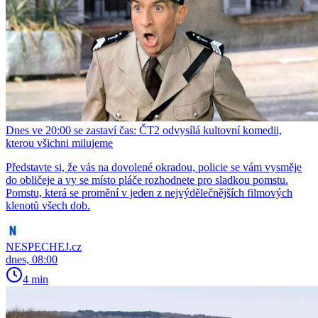
Dnes ve 20:00 se zastaví čas: ČT2 odvysílá kultovní komedii,
kterou všichni milujeme
Představte si, že vás na dovolené okradou, policie se vám vysměje
do obličeje a vy se místo pláče rozhodnete pro sladkou pomstu.
Pomstu, která se promění v jeden z nejvýdělečnějších filmových
klenotů všech dob.
NESPECHEJ.cz
dnes, 08:00
4 min