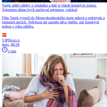
Turek sdílel záběry z vrtulníku a lidé si všimli ženských nohou.
Tajemnou dámu bych zachoval tajemnou, vzkázal
Filip Turek vyrazil do Moravskoslezského kraje mluvit o průmyslu a
emisních pecích. Veřejnost ale zaujalo něco jiného, pár ženských
nohou v rohu záběru.
VIPživot.cz
dnes, 08:28
3 min