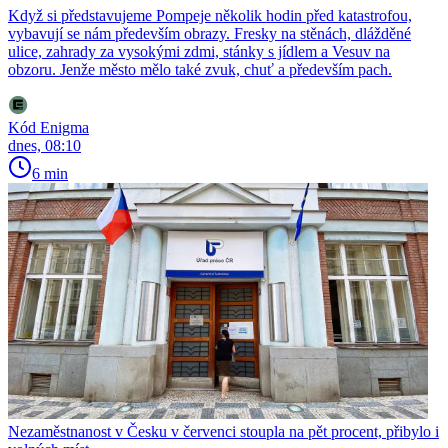
Když si představujeme Pompeje několik hodin před katastrofou,
vybavují se nám především obrazy. Fresky na stěnách, dlážděné
ulice, zahrady za vysokými zdmi, stánky s jídlem a Vesuv na
obzoru. Jenže město mělo také zvuk, chuť a především pach.
Kód Enigma
dnes, 08:10
6 min
Nezaměstnanost v Česku v červenci stoupla na pět procent, přibylo i