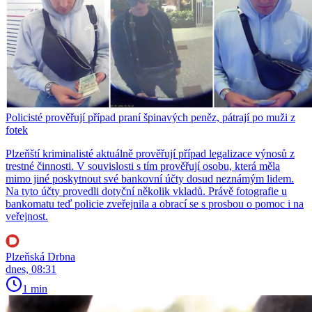
Policisté prověřují případ praní špinavých peněz, pátrají po muži z
fotek
Plzeňští kriminalisté aktuálně prověřují případ legalizace výnosů z
trestné činnosti. V souvislosti s tím prověřují osobu, která měla
mimo jiné poskytnout své bankovní účty dosud neznámým lidem.
Na tyto účty provedli dotyční několik vkladů. Právě fotografie u
bankomatu teď policie zveřejnila a obrací se s prosbou o pomoc i na
veřejnost.
Plzeňská Drbna
dnes, 08:31
1 min