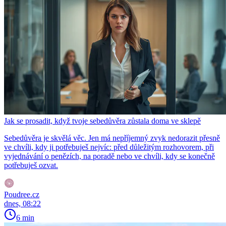
Jak se prosadit, když tvoje sebedůvěra zůstala doma ve sklepě
Sebedůvěra je skvělá věc. Jen má nepříjemný zvyk nedorazit přesně
ve chvíli, kdy ji potřebuješ nejvíc: před důležitým rozhovorem, při
vyjednávání o penězích, na poradě nebo ve chvíli, kdy se konečně
potřebuješ ozvat.
Poudree.cz
dnes, 08:22
6 min