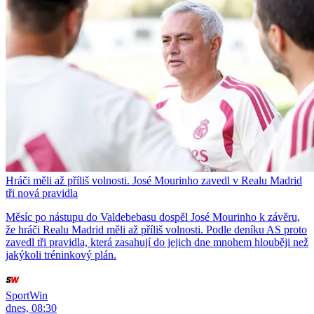
Hráči měli až příliš volnosti. José Mourinho zavedl v Realu Madrid
tři nová pravidla
Měsíc po nástupu do Valdebebasu dospěl José Mourinho k závěru,
že hráči Realu Madrid měli až příliš volnosti. Podle deníku AS proto
zavedl tři pravidla, která zasahují do jejich dne mnohem hlouběji než
jakýkoli tréninkový plán.
SportWin
dnes, 08:30