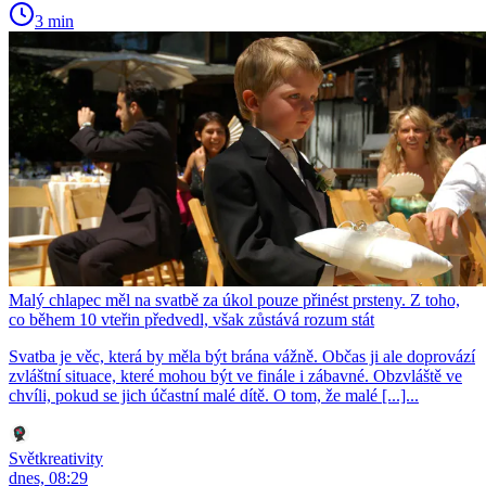
3 min
Malý chlapec měl na svatbě za úkol pouze přinést prsteny. Z toho,
co během 10 vteřin předvedl, však zůstává rozum stát
Svatba je věc, která by měla být brána vážně. Občas ji ale doprovází
zvláštní situace, které mohou být ve finále i zábavné. Obzvláště ve
chvíli, pokud se jich účastní malé dítě. O tom, že malé [...]...
Světkreativity
dnes, 08:29