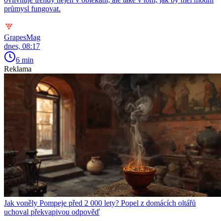
průmysl fungovat.
GrapesMag
dnes, 08:17
6 min
Reklama
Jak voněly Pompeje před 2 000 lety? Popel z domácích oltářů
uchoval překvapivou odpověď