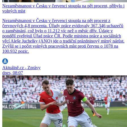
Nezaměstnanost v Česku v červenci stoupla na pět procent, přibylo i
volných míst
Nezaměstnanost v Česku v červenci stoupla na pět procent z
červnových 4,8 procenta. Úřady práce evidovaly 367.346 uchazečů
o zaměstnání, což bylo o 11.212 víc než o měsíc dřív. Údaje v
pondělí zveřejnil Úřad práce ČR. Podle ministra práce a sociálních
věcí Aleše Juchelky (ANO) jde o tradiční prázdninový mírný nárůst.
Zvýšil se i počet volných pracovních míst proti červnu o 1078 na
100.932 pozic.
Aktuálně.cz - Zprávy
dnes, 08:07