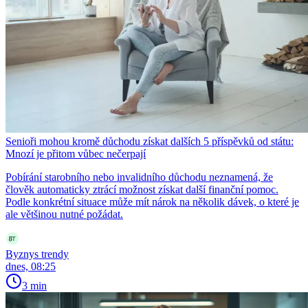
Senioři mohou kromě důchodu získat dalších 5 příspěvků od státu:
Mnozí je přitom vůbec nečerpají
Pobírání starobního nebo invalidního důchodu neznamená, že
člověk automaticky ztrácí možnost získat další finanční pomoc.
Podle konkrétní situace může mít nárok na několik dávek, o které je
ale většinou nutné požádat.
Byznys trendy
dnes, 08:25
3 min