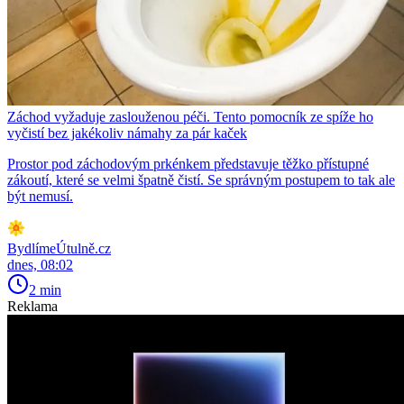
Záchod vyžaduje zaslouženou péči. Tento pomocník ze spíže ho
vyčistí bez jakékoliv námahy za pár kaček
Prostor pod záchodovým prkénkem představuje těžko přístupné
zákoutí, které se velmi špatně čistí. Se správným postupem to tak ale
být nemusí.
BydlímeÚtulně.cz
dnes, 08:02
2 min
Reklama