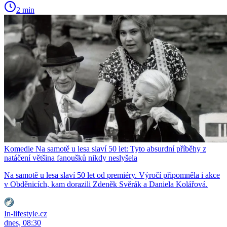
2 min
Komedie Na samotě u lesa slaví 50 let: Tyto absurdní příběhy z
natáčení většina fanoušků nikdy neslyšela
Na samotě u lesa slaví 50 let od premiéry. Výročí připomněla i akce
v Obděnicích, kam dorazili Zdeněk Svěrák a Daniela Kolářová.
In-lifestyle.cz
dnes, 08:30