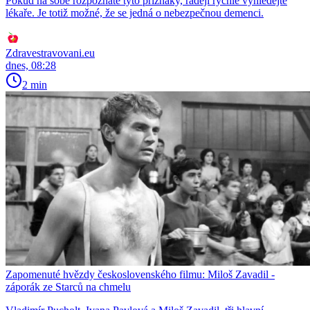
Pokud na sobě rozpoznáte tyto příznaky, raději rychle vyhledejte
lékaře. Je totiž možné, že se jedná o nebezpečnou demenci.
Zdravestravovani.eu
dnes, 08:28
2 min
Zapomenuté hvězdy československého filmu: Miloš Zavadil -
záporák ze Starců na chmelu