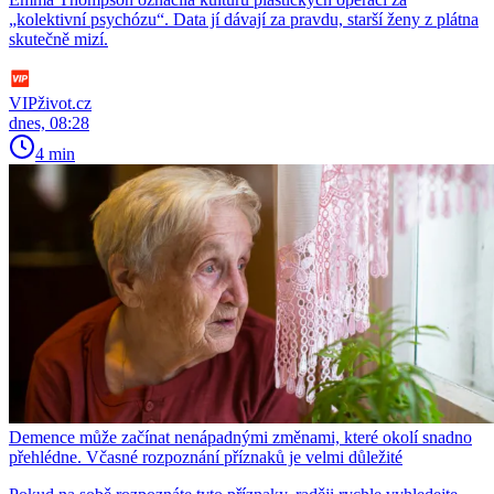
„kolektivní psychózu“. Data jí dávají za pravdu, starší ženy z plátna
skutečně mizí.
VIPživot.cz
dnes, 08:28
4 min
Demence může začínat nenápadnými změnami, které okolí snadno
přehlédne. Včasné rozpoznání příznaků je velmi důležité