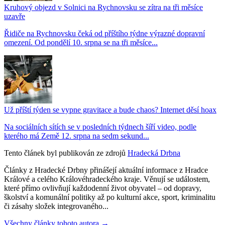
Kruhový objezd v Solnici na Rychnovsku se zítra na tři měsíce
uzavře
Řidiče na Rychnovsku čeká od příštího týdne výrazné dopravní
omezení. Od pondělí 10. srpna se na tři měsíce...
Už příští týden se vypne gravitace a bude chaos? Internet děsí hoax
Na sociálních sítích se v posledních týdnech šíří video, podle
kterého má Země 12. srpna na sedm sekund...
Tento článek byl publikován ze zdrojů
Hradecká Drbna
Články z Hradecké Drbny přinášejí aktuální informace z Hradce
Králové a celého Královéhradeckého kraje. Věnují se událostem,
které přímo ovlivňují každodenní život obyvatel – od dopravy,
školství a komunální politiky až po kulturní akce, sport, kriminalitu
či zásahy složek integrovaného...
Všechny články tohoto autora →