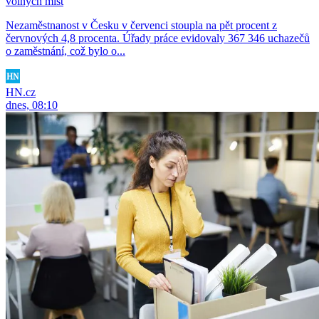
volných míst
Nezaměstnanost v Česku v červenci stoupla na pět procent z
červnových 4,8 procenta. Úřady práce evidovaly 367 346 uchazečů
o zaměstnání, což bylo o...
HN.cz
dnes, 08:10