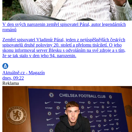
V den svých narozenin zemřel spisovatel Páral, autor legendárních
románů
Zemřel spisovatel Vladimír Páral, jeden z nejúspěšnějších českých
spisovatelů druhé poloviny 20. století a přelomu tisíciletí. O jeho
skonu informoval server Blesku s odvoláním na své zdroje a s tím,
že se tak stalo v den jeho 94. narozenin.
Aktuálně.cz - Magazín
dnes, 09:22
Reklama