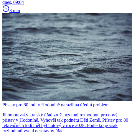
dnes, 09:04
3 min
Přístav pro 80 lodí v Hodoníně narazil na úřední problém
Jihomoravský krajský úřad zrušil územní rozhodnutí pro nový
přístav v Hodoníně. Vyhověl tak podnětu Dětí Země. Přístav pro 80
rekreačních lodí měl být hotový v roce 2028. Podle kraje však
rozhodnutí vydal nesprávný úřad.