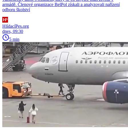
armádě. Členové organizace BelPol získali a analyzovali nařízení
odboru školství
HlídacíPes.org
dnes, 09:30
5 min