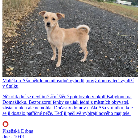
Maličkou Ášu někdo nemilosrdně vyhodil, nový domov teď vyhlíží
v útulku
Několik dní se devítiměsíční štěně potulovalo v okolí Babylonu na
Domažlicku. Bezprizorní fenky se ujali jedni z místních obyvatel,
zůstat u nich ale nemohla. Dočasný domov našla Áša v útulku, kde
se jí dostalo patřičné péče. Teď jí pečlivě vybírají nového majitele.
Plzeňská Drbna
dnes, 10:01