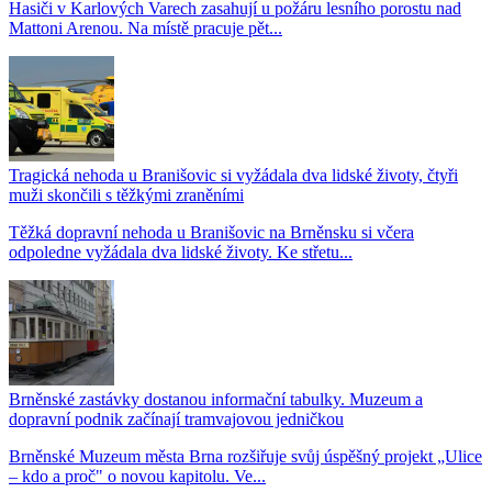
Hasiči v Karlových Varech zasahují u požáru lesního porostu nad
Mattoni Arenou. Na místě pracuje pět...
Tragická nehoda u Branišovic si vyžádala dva lidské životy, čtyři
muži skončili s těžkými zraněními
Těžká dopravní nehoda u Branišovic na Brněnsku si včera
odpoledne vyžádala dva lidské životy. Ke střetu...
Brněnské zastávky dostanou informační tabulky. Muzeum a
dopravní podnik začínají tramvajovou jedničkou
Brněnské Muzeum města Brna rozšiřuje svůj úspěšný projekt „Ulice
– kdo a proč" o novou kapitolu. Ve...