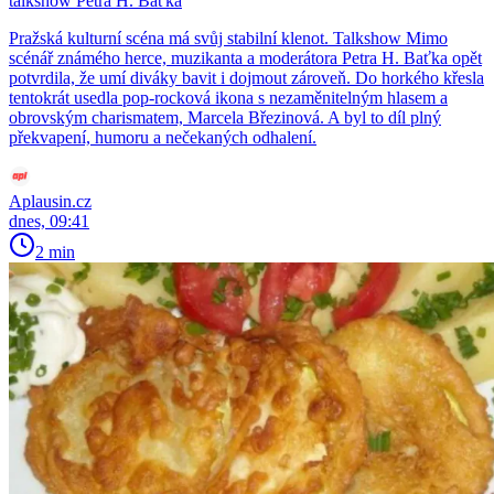
talkshow Petra H. Baťka
Pražská kulturní scéna má svůj stabilní klenot. Talkshow Mimo
scénář známého herce, muzikanta a moderátora Petra H. Baťka opět
potvrdila, že umí diváky bavit i dojmout zároveň. Do horkého křesla
tentokrát usedla pop-rocková ikona s nezaměnitelným hlasem a
obrovským charismatem, Marcela Březinová. A byl to díl plný
překvapení, humoru a nečekaných odhalení.
Aplausin.cz
dnes, 09:41
2 min