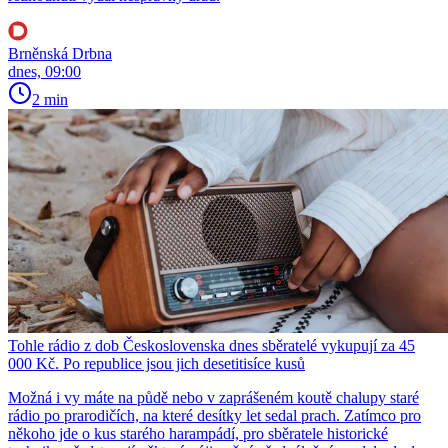
Brněnská Drbna
dnes, 09:00
2 min
Tohle rádio z dob Československa dnes sběratelé vykupují za 45
000 Kč. Po republice jsou jich desetitisíce kusů
Možná i vy máte na půdě nebo v zaprášeném koutě chalupy staré
rádio po prarodičích, na které desítky let sedal prach. Zatímco pro
někoho jde o kus starého harampádí, pro sběratele historické