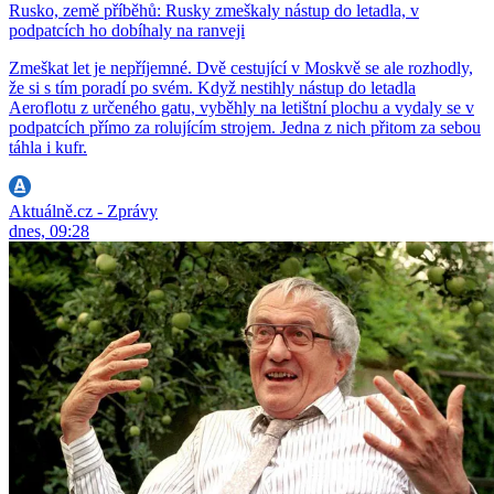
Rusko, země příběhů: Rusky zmeškaly nástup do letadla, v
podpatcích ho dobíhaly na ranveji
Zmeškat let je nepříjemné. Dvě cestující v Moskvě se ale rozhodly,
že si s tím poradí po svém. Když nestihly nástup do letadla
Aeroflotu z určeného gatu, vyběhly na letištní plochu a vydaly se v
podpatcích přímo za rolujícím strojem. Jedna z nich přitom za sebou
táhla i kufr.
Aktuálně.cz - Zprávy
dnes, 09:28