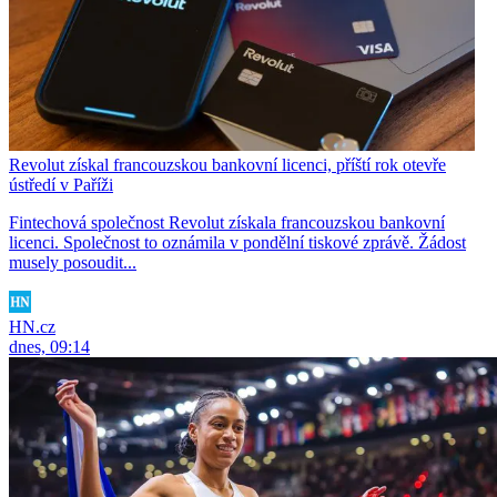
Revolut získal francouzskou bankovní licenci, příští rok otevře
ústředí v Paříži
Fintechová společnost Revolut získala francouzskou bankovní
licenci. Společnost to oznámila v pondělní tiskové zprávě. Žádost
musely posoudit...
HN.cz
dnes, 09:14