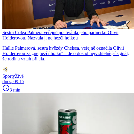
Sestra Colea Palmera veřejně pochválila jeho partnerku Olivii
Holderovou. Nazvala ji nejhezčí holkou
Hallie Palmerová, sestra hvězdy Chelsea, veřejně označila Olivii
Holderovou za „nejhezčí holku“. Jde o dosud nejviditelnější signál,
že rodina vztah přijala.
SportyŽivě
dnes, 09:15
3 min