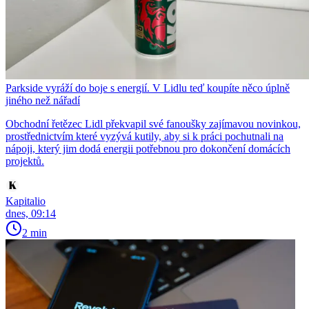
Parkside vyráží do boje s energií. V Lidlu teď koupíte něco úplně
jiného než nářadí
Obchodní řetězec Lidl překvapil své fanoušky zajímavou novinkou,
prostřednictvím které vyzývá kutily, aby si k práci pochutnali na
nápoji, který jim dodá energii potřebnou pro dokončení domácích
projektů.
Kapitalio
dnes, 09:14
2 min