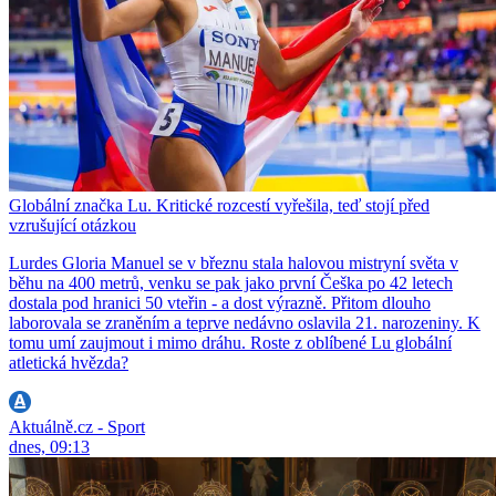
Globální značka Lu. Kritické rozcestí vyřešila, teď stojí před
vzrušující otázkou
Lurdes Gloria Manuel se v březnu stala halovou mistryní světa v
běhu na 400 metrů, venku se pak jako první Češka po 42 letech
dostala pod hranici 50 vteřin - a dost výrazně. Přitom dlouho
laborovala se zraněním a teprve nedávno oslavila 21. narozeniny. K
tomu umí zaujmout i mimo dráhu. Roste z oblíbené Lu globální
atletická hvězda?
Aktuálně.cz - Sport
dnes, 09:13