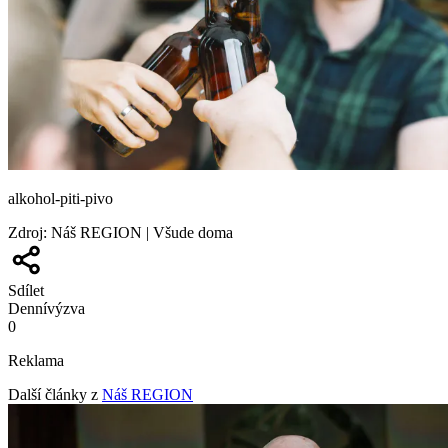
alkohol-piti-pivo
Zdroj
:
Náš REGION | Všude doma
Sdílet
Denní
výzva
0
Reklama
Další články z
Náš REGION