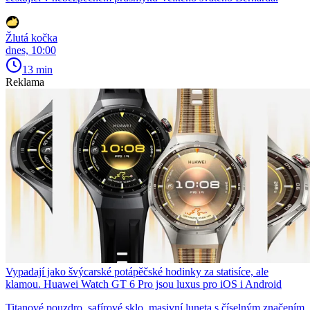
Žlutá kočka
dnes, 10:00
13 min
Reklama
Vypadají jako švýcarské potápěčské hodinky za statisíce, ale
klamou. Huawei Watch GT 6 Pro jsou luxus pro iOS i Android
Titanové pouzdro, safírové sklo, masivní luneta s číselným značením