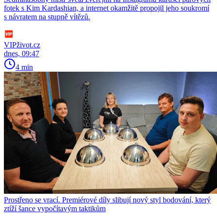
fotek s Kim Kardashian, a internet okamžitě propojil jeho soukromí
s návratem na stupně vítězů.
VIPživot.cz
dnes, 09:47
4 min
Prostřeno se vrací. Premiérové díly slibují nový styl bodování, který
ztíží šance vypočítavým taktikům