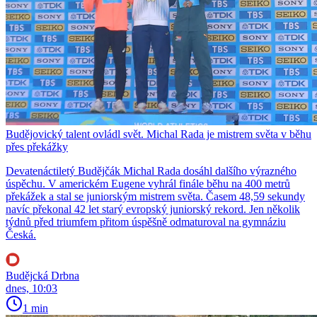
Budějovický talent ovládl svět. Michal Rada je mistrem světa v běhu
přes překážky
Devatenáctiletý Budějčák Michal Rada dosáhl dalšího výrazného
úspěchu. V americkém Eugene vyhrál finále běhu na 400 metrů
překážek a stal se juniorským mistrem světa. Časem 48,59 sekundy
navíc překonal 42 let starý evropský juniorský rekord. Jen několik
týdnů před triumfem přitom úspěšně odmaturoval na gymnáziu
Česká.
Budějcká Drbna
dnes, 10:03
1 min