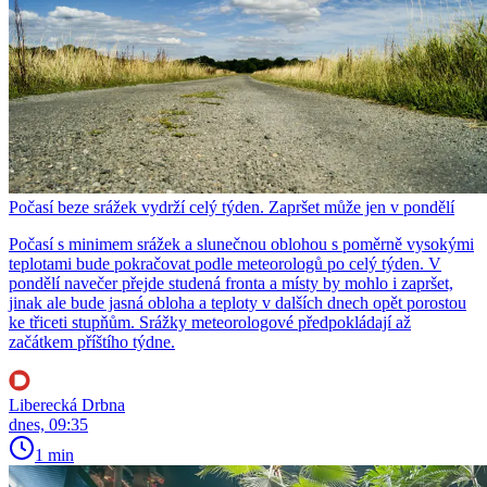
Počasí beze srážek vydrží celý týden. Zapršet může jen v pondělí
Počasí s minimem srážek a slunečnou oblohou s poměrně vysokými
teplotami bude pokračovat podle meteorologů po celý týden. V
pondělí navečer přejde studená fronta a místy by mohlo i zapršet,
jinak ale bude jasná obloha a teploty v dalších dnech opět porostou
ke třiceti stupňům. Srážky meteorologové předpokládají až
začátkem příštího týdne.
Liberecká Drbna
dnes, 09:35
1 min