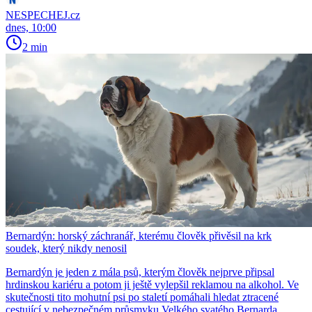
NESPECHEJ.cz
dnes, 10:00
2 min
Bernardýn: horský záchranář, kterému člověk přivěsil na krk
soudek, který nikdy nenosil
Bernardýn je jeden z mála psů, kterým člověk nejprve připsal
hrdinskou kariéru a potom ji ještě vylepšil reklamou na alkohol. Ve
skutečnosti tito mohutní psi po staletí pomáhali hledat ztracené
cestující v nebezpečném průsmyku Velkého svatého Bernarda.