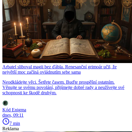
Arbatel sliboval magii bez ďábla. Renesanční grimoár učil, že
největší moc začíná ovládnutím sebe sama
Neodkládejte věci. Šetřete časem. Buďte prospěšní ostatním.
Věnujte se svému povolání, přijímejte dobré rady a neužívejte své
schopnosti ke škodě druhým.
Kód Enigma
dnes, 09:11
7 min
Reklama