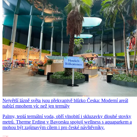
Největší lázně světa jsou překvapivě blízko Česka: Moderní areál
nabízí mnohem víc než jen termály
Palmy, teplá termální voda, obří vlnobití i skluzavky dlouhé stovky
metrů. Therme Erding v Bavorsku spojují wellness s aquaparkem a
mohou být zajímavým cílem i pro české návštěvníky.