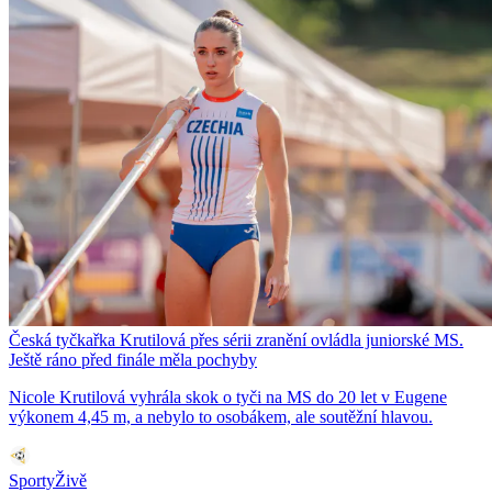
Česká tyčkařka Krutilová přes sérii zranění ovládla juniorské MS.
Ještě ráno před finále měla pochyby
Nicole Krutilová vyhrála skok o tyči na MS do 20 let v Eugene
výkonem 4,45 m, a nebylo to osobákem, ale soutěžní hlavou.
SportyŽivě