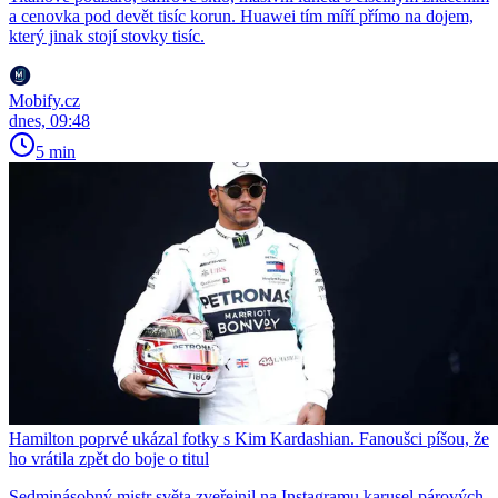
a cenovka pod devět tisíc korun. Huawei tím míří přímo na dojem,
který jinak stojí stovky tisíc.
Mobify.cz
dnes, 09:48
5 min
Hamilton poprvé ukázal fotky s Kim Kardashian. Fanoušci píšou, že
ho vrátila zpět do boje o titul
Sedminásobný mistr světa zveřejnil na Instagramu karusel párových