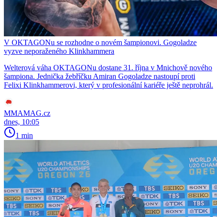
V OKTAGONu se rozhodne o novém šampionovi. Gogoladze
vyzve neporaženého Klinkhammera
Welterová váha OKTAGONu dostane 31. října v Mnichově nového
šampiona. Jednička žebříčku Amiran Gogoladze nastoupí proti
Felixi Klinkhammerovi, který v profesionální kariéře ještě neprohrál.
MMAMAG.cz
dnes, 10:05
1 min