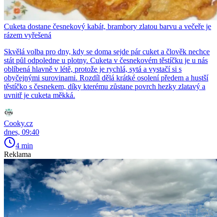
Cuketa dostane česnekový kabát, brambory zlatou barvu a večeře je
rázem vyřešená
Skvělá volba pro dny, kdy se doma sejde pár cuket a člověk nechce
stát půl odpoledne u plotny. Cuketa v česnekovém těstíčku je u nás
oblíbená hlavně v létě, protože je rychlá, sytá a vystačí si s
obyčejnými surovinami. Rozdíl dělá krátké osolení předem a hustší
těstíčko s česnekem, díky kterému zůstane povrch hezky zlatavý a
uvnitř je cuketa měkká.
Cooky.cz
dnes, 09:40
4 min
Reklama