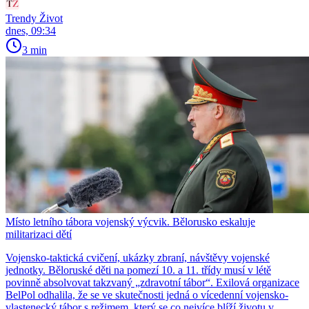
Trendy Život
dnes, 09:34
3 min
Místo letního tábora vojenský výcvik. Bělorusko eskaluje
militarizaci dětí
Vojensko-taktická cvičení, ukázky zbraní, návštěvy vojenské
jednotky. Běloruské děti na pomezí 10. a 11. třídy musí v létě
povinně absolvovat takzvaný „zdravotní tábor“. Exilová organizace
BelPol odhalila, že se ve skutečnosti jedná o vícedenní vojensko-
vlastenecký tábor s režimem, který se co nejvíce blíží životu v