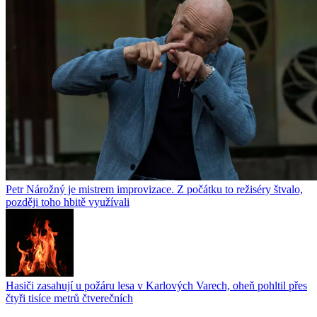
Petr Nárožný je mistrem improvizace. Z počátku to režiséry štvalo,
později toho hbitě využívali
Hasiči zasahují u požáru lesa v Karlových Varech, oheň pohltil přes
čtyři tisíce metrů čtverečních