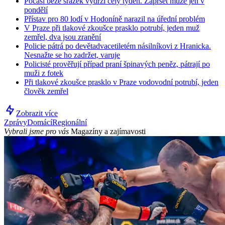
Počasí beze srážek vydrží celý týden. Zapršet může jen v
pondělí
Přístav pro 80 lodí v Hodoníně narazil na úřední problém
V Praze při tlakové zkoušce prasklo potrubí, jeden muž
zemřel, dva jsou zranění
Policie pátrá po devětadvacetiletém násilníkovi z Hranicka.
Nesnažte se ho zadržet, varuje
Policisté prověřují případ praní špinavých peněz, pátrají po
muži z fotek
Při tlakové zkoušce prasklo v Praze vodovodní potrubí, jeden
člověk zemřel
Zobrazit více
Zprávy
Domácí
Regionální
Vybrali jsme pro vás
Magazíny a zajímavosti