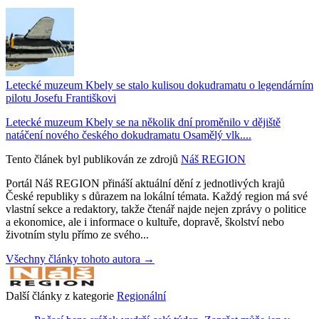
Letecké muzeum Kbely se stalo kulisou dokudramatu o legendárním
pilotu Josefu Františkovi
Letecké muzeum Kbely se na několik dní proměnilo v dějiště
natáčení nového českého dokudramatu Osamělý vlk....
Tento článek byl publikován ze zdrojů
Náš REGION
Portál Náš REGION přináší aktuální dění z jednotlivých krajů
České republiky s důrazem na lokální témata. Každý region má své
vlastní sekce a redaktory, takže čtenář najde nejen zprávy o politice
a ekonomice, ale i informace o kultuře, dopravě, školství nebo
životním stylu přímo ze svého...
Všechny články tohoto autora →
Další články z kategorie
Regionální