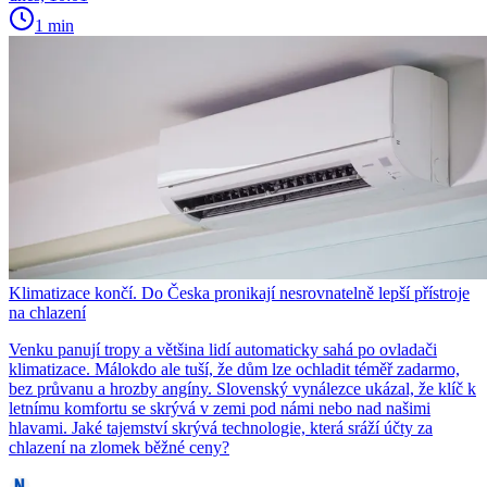
1 min
Klimatizace končí. Do Česka pronikají nesrovnatelně lepší přístroje
na chlazení
Venku panují tropy a většina lidí automaticky sahá po ovladači
klimatizace. Málokdo ale tuší, že dům lze ochladit téměř zadarmo,
bez průvanu a hrozby angíny. Slovenský vynálezce ukázal, že klíč k
letnímu komfortu se skrývá v zemi pod námi nebo nad našimi
hlavami. Jaké tajemství skrývá technologie, která sráží účty za
chlazení na zlomek běžné ceny?