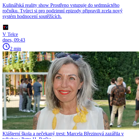
Kulinářská reality show Prostřeno vstupuje do sedmnáctého
ročníku. Tvůrci si pro podzimní epizody připravili zcela nový
systém hodnocení soutěžících.
V Telce
dnes, 09:43
2 min
Klášterní škola a nečekaný trest: Marcela Březinová zazářila v