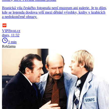
Branická vila českého fotografa není muzeum ani galerie. Je to dům,
kde se legenda doslova vrší mezi dětské výrobky, knihy v krabicích
a nedokončené obrazy.
VIPživot.cz
dnes, 11:32
3 min
Reklama