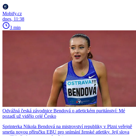
Mobify.cz
dnes, 11:38
3 min
Odvážná česká závodnice Bendová o atletickém puritánství: Mé
pozadí už vidělo celé Česko
Sprinterka Nikola Bendová na mistrovství republiky v Plzni veřejně
smetla novou příručku EBU pro snímání ženské atletiky. Její slova