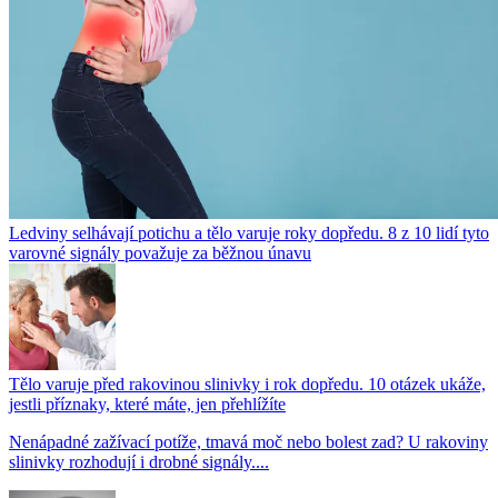
Ledviny selhávají potichu a tělo varuje roky dopředu. 8 z 10 lidí tyto
varovné signály považuje za běžnou únavu
Tělo varuje před rakovinou slinivky i rok dopředu. 10 otázek ukáže,
jestli příznaky, které máte, jen přehlížíte
Nenápadné zažívací potíže, tmavá moč nebo bolest zad? U rakoviny
slinivky rozhodují i drobné signály....