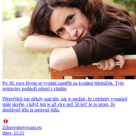
Po 30. roce života se vyplatí zaměřit na kvalitní jídelníček. Tyto
potraviny podpoří zdraví i vitalitu
Přemýšleli jste někdy nad tím, jak je možné, že celebrity vypadají
stále skvěle, i když jim je už více než 50 let? Je to proto, že
dopřávají tělu ta správná jídla.
Zdravestravovani.eu
dnes, 11:21