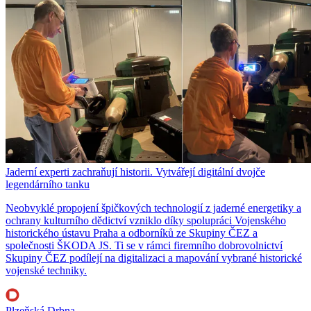
Jaderní experti zachraňují historii. Vytvářejí digitální dvojče
legendárního tanku
Neobvyklé propojení špičkových technologií z jaderné energetiky a
ochrany kulturního dědictví vzniklo díky spolupráci Vojenského
historického ústavu Praha a odborníků ze Skupiny ČEZ a
společnosti ŠKODA JS. Ti se v rámci firemního dobrovolnictví
Skupiny ČEZ podílejí na digitalizaci a mapování vybrané historické
vojenské techniky.
Plzeňská Drbna