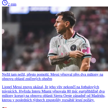
2 min
Nežil tam nežil, přesto pomohl. Messi věnoval přes dva miliony na
obnovu oblastí zničených ohněm
Lionel Messi znovu ukázal, že jeho vliv nekončí na fotbalových
trávnících. Hvězda Interu Miami věnovala 80 tisíc eur(přibližně dva
miliony korun) na obnovu oblasti Sierra Oeste západně od Madridu,
kterou v posledních týdnech zpustošily rozsáhlé lesní požáry.