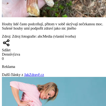
Houby lidé často podceňují, přitom v sobě skrývají nečekanou moc.
Sušené houby umí podpořit zdraví jako nic jiného
Zdroj
:
Zdroj fotografie: abcMedia (vlastní tvorba)
Sdílet
Denní
výzva
0
Reklama
Další články z
JakZdravě.cz