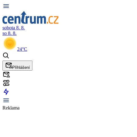
sobota 8. 8.
so 8. 8.
24°C
Přihlášení
Reklama