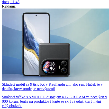
dnes, 11:43
Reklama
Skládací mobil za 9 tisíc Kč v Kauflandu zní jako sen. Háček je v
detailu, který prodejce nezvýraznil
Skládací véčko s AMOLED displejem a 12 GB RAM za necelých 9
000 korun. Jenže na produktové kartě se skrývá údaj, který mění
celý obrázek.