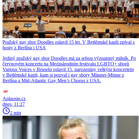
Pražský gay sbor Doodles oslavil 15 let. V Betlémské kapli zpíval s
hosty z Berlína i USA
Jediný pražský gay sbor Doodles má za sebou významný milník. Po
červnovém koncertu na Mezinárodním festivalu LGBTQ+ sborů
Various Voices v Bruselu oslavil 15. narozeniny velkým koncertem
v Betlémské kapli, kam si pozval i gay sbory Männer-Minne z
Berlína a Mid-Atlantic Gay Men’s Chorus z USA.
Aplausin.cz
dnes, 11:27
2 min