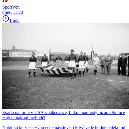
SportWin
dnes, 11:20
1 min
Sparta na turné v USA zažila ovace, bitku i naprostý bizár. Obránce
Hojera nakopl rozhodčí
Nabídka ke zcela výjimečné návštěvě, i když vede hodně daleko od