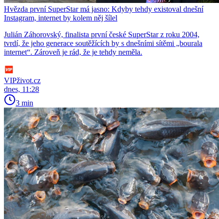
Hvězda první SuperStar má jasno: Kdyby tehdy existoval dnešní
Instagram, internet by kolem něj šílel
Julián Záhorovský, finalista první české SuperStar z roku 2004,
tvrdí, že jeho generace soutěžících by s dnešními sítěmi „bourala
internet“. Zároveň je rád, že je tehdy neměla.
VIPživot.cz
dnes, 11:28
3 min