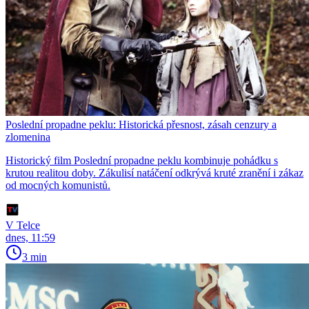
Poslední propadne peklu: Historická přesnost, zásah cenzury a
zlomenina
Historický film Poslední propadne peklu kombinuje pohádku s
krutou realitou doby. Zákulisí natáčení odkrývá kruté zranění i zákaz
od mocných komunistů.
V Telce
dnes, 11:59
3 min