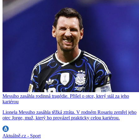
Messiho zasáhla rodinná tragédie. Přišel o otce, který stál za jeho
kariérou
Lionela Messiho zasáhla těžká ztráta. V rodném Rosariu zemřel jeho
otec Jorge, muž, který ho provázel prakticky celou kariérou.
Aktuálně.cz - Sport