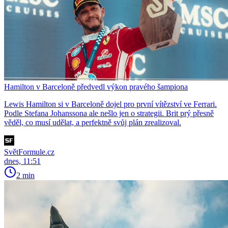
Hamilton v Barceloně předvedl výkon pravého šampiona
Lewis Hamilton si v Barceloně dojel pro první vítězství ve Ferrari.
Podle Stefana Johanssona ale nešlo jen o strategii. Brit prý přesně
věděl, co musí udělat, a perfektně svůj plán zrealizoval.
SvětFormule.cz
dnes, 11:51
2 min