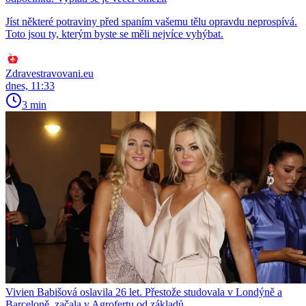
Jíst některé potraviny před spaním vašemu tělu opravdu neprospívá.
Toto jsou ty, kterým byste se měli nejvíce vyhýbat.
Zdravestravovani.eu
dnes, 11:33
3 min
Vivien Babišová oslavila 26 let. Přestože studovala v Londýně a
Barceloně, začala v Agrofertu od základů