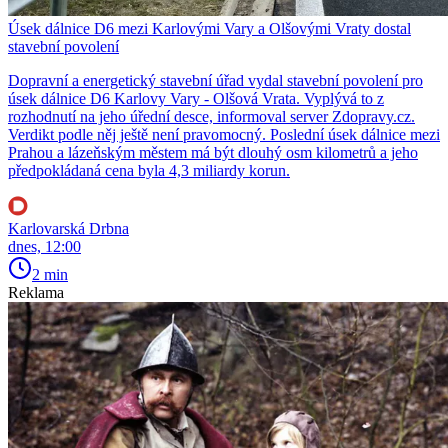
Úsek dálnice D6 mezi Karlovými Vary a Olšovými Vraty dostal
stavební povolení
Dopravní a energetický stavební úřad vydal stavební povolení pro
úsek dálnice D6 Karlovy Vary - Olšová Vrata. Vyplývá to z
rozhodnutí na jeho úřední desce, informoval server Zdopravy.cz.
Verdikt podle něj ještě není pravomocný. Poslední úsek dálnice mezi
Prahou a lázeňským městem má být dlouhý osm kilometrů a jeho
předpokládaná cena byla 4,3 miliardy korun.
Karlovarská Drbna
dnes, 12:00
2 min
Reklama