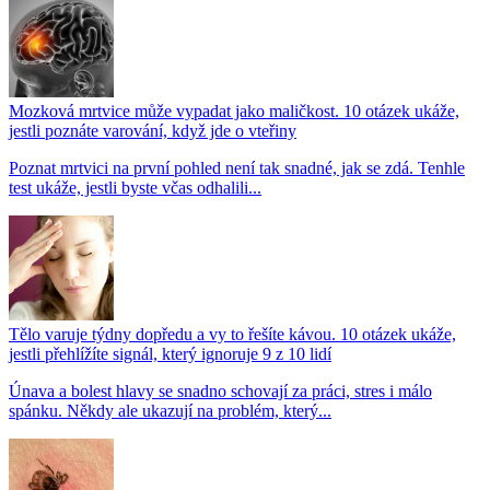
Mozková mrtvice může vypadat jako maličkost. 10 otázek ukáže,
jestli poznáte varování, když jde o vteřiny
Poznat mrtvici na první pohled není tak snadné, jak se zdá. Tenhle
test ukáže, jestli byste včas odhalili...
Tělo varuje týdny dopředu a vy to řešíte kávou. 10 otázek ukáže,
jestli přehlížíte signál, který ignoruje 9 z 10 lidí
Únava a bolest hlavy se snadno schovají za práci, stres i málo
spánku. Někdy ale ukazují na problém, který...