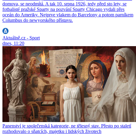
domova, se neodmítá. A tak 10. srpna 1926, tedy před sto lety, se
fotbalisté pražské Sparty na pozvání Sparty Chicago vydali přes
oceán do Ameriky. Nejprve vlakem do Barcelony a potom parníkem
Columbus do newyorského přístavu.
Aktuálně.cz - Sport
dnes, 11:20
Panenství je společenská kategorie, ne tělesný stav. Přesto po staletí
rozhodovalo o sňatcích, majetku i lidských životech