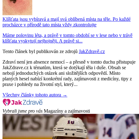
Klíšťata jsou vybíravá a mají svá oblíbená místa na těle. Po každé
procházce v přírodě tato místa vždy zkontrolujte
Máme polovinu léta, a právě v tomto období se v lese nebo v trávě
klíšťata vyskytují nejhojněji. A právě si...
Tento článek byl publikován ze zdrojů
JakZdravě.cz
Zdraví není jen absence nemocí – a přesně v tomto duchu přistupuje
JakZdrave.cz k tématům, která se dotýkají těla i duše. Obsah se
nebojí jednoduchých otázek ani složitějších odpovědí. Místo
planých hesel nabízí konkrétní rady, zajímavosti z medicíny, tipy z
praxe i pohledy na životní styl, který...
Všechny články tohoto autora →
Vybrali jsme pro vás
Magazíny a zajímavosti