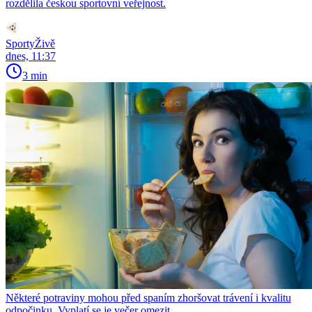
rozdělila českou sportovní veřejnost.
SportyŽivě
dnes, 11:37
3 min
Některé potraviny mohou před spaním zhoršovat trávení i kvalitu
odpočinku. Vyplatí se je večer omezit