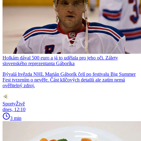
Holkám dával 500 euro a já to udělala pro jeho oči. Zálety
slovenského reprezentanta Gáboríka
Bývalá hvězda NHL Marián Gáborík čelí po festivalu Big Summer
Fest tvrzením o nevěře. Část klíčových detailů ale zatím nemá
ověřitelný zdroj.
SportyŽivě
dnes, 12:10
3 min