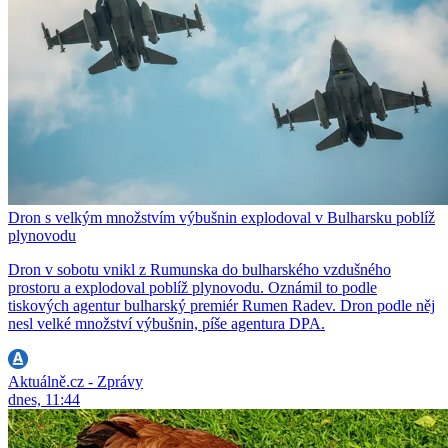
Dron s velkým množstvím výbušnin explodoval v Bulharsku poblíž
plynovodu
Dron v sobotu vnikl z Rumunska do bulharského vzdušného
prostoru a explodoval poblíž plynovodu. Oznámil to podle
tiskových agentur bulharský premiér Rumen Radev. Dron podle něj
nesl velké množství výbušnin, píše agentura DPA.
Aktuálně.cz - Zprávy
dnes, 11:44