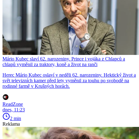
Mário Kubec slaví 62. narozeniny. Prince i vojáka z Chlapců a
chlapů vyměnil za traktory, koně a život na ranči
Herec Mário Kubec oslaví v neděli 62. narozeniny. Hektický život a
svět televizních kamer před lety vyměnil za touhu po svobodě na
rodinné farmě v Krušných horách.
ReadZone
dnes, 11:23
2 min
Reklama