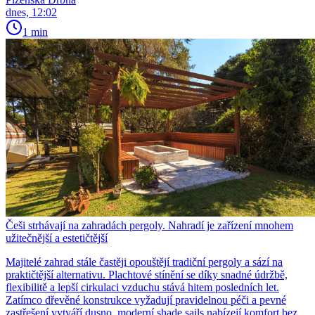
dnes, 12:02
1 min
Češi strhávají na zahradách pergoly. Nahradí je zařízení mnohem
užitečnější a estetičtější
Majitelé zahrad stále častěji opouštějí tradiční pergoly a sází na
praktičtější alternativu. Plachtové stínění se díky snadné údržbě,
flexibilitě a lepší cirkulaci vzduchu stává hitem posledních let.
Zatímco dřevěné konstrukce vyžadují pravidelnou péči a pevné
zastřešení vytváří dusno, moderní shade sails nabízejí komfort bez