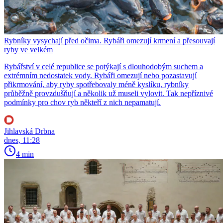
Rybníky vysychají před očima. Rybáři omezují krmení a přesouvají
ryby ve velkém
Rybářství v celé republice se potýkají s dlouhodobým suchem a
extrémním nedostatek vody. Rybáři omezují nebo pozastavují
přikrmování, aby ryby spotřebovaly méně kyslíku, rybníky
průběžně provzdušňují a několik už museli vylovit. Tak nepříznivé
podmínky pro chov ryb někteří z nich nepamatují.
Jihlavská Drbna
dnes, 11:28
4 min