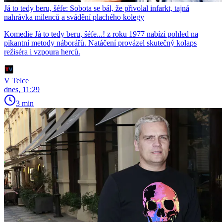
Já to tedy beru, šéfe: Sobota se bál, že přivolal infarkt, tajná
nahrávka milenců a svádění plachého kolegy
Komedie Já to tedy beru, šéfe...! z roku 1977 nabízí pohled na
pikantní metody náborářů. Natáčení provázel skutečný kolaps
režiséra i vzpoura herců.
V Telce
dnes, 11:29
3 min