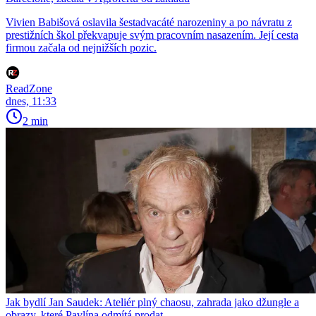
Vivien Babišová oslavila šestadvacáté narozeniny a po návratu z
prestižních škol překvapuje svým pracovním nasazením. Její cesta
firmou začala od nejnižších pozic.
ReadZone
dnes, 11:33
2 min
Jak bydlí Jan Saudek: Ateliér plný chaosu, zahrada jako džungle a
obrazy, které Pavlína odmítá prodat