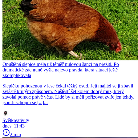
Opuštěná slepice měla už téměř nulovou šanci na přežití. Po
dramatické záchraně vyšla najevo pravda, která situaci ještě
zkomplikovala
Slepičku pohozenou v lese čekal těžký osud. Její majitel se jí zbavil
zvláště krutým způsobem. Naštěstí šel kolem dobrý muž, který
zavolal pomoc právě včas. Lidé by si měli pořizovat zvíře jen tehdy,
jsou-li schopni se [...]...
Světkreativity
dnes, 11:43
2 min