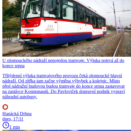
U olomouckého nádraží nepojedou tramvaje. Výluka potrvá až do
konce srpna
Třítýdenní výluka tramvajového provozu čeká olomoucké hlavní
nádraží. Od zítřka tam začne výměna výhybek a kolejnic. Místo
před nádražní budovou budou tramvaje do konce srpna zastavovat
na zastávce Kosmonautů. Do Pavloviček dopravní podnik vypraví
náhradní autobusy.
Hanácká Drbna
dnes, 17:11
1 min