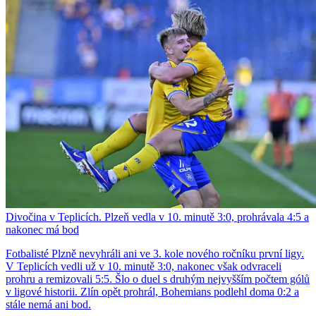
Divočina v Teplicích. Plzeň vedla v 10. minutě 3:0, prohrávala 4:5 a
nakonec má bod
Fotbalisté Plzně nevyhráli ani ve 3. kole nového ročníku první ligy.
V Teplicích vedli už v 10. minutě 3:0, nakonec však odvraceli
prohru a remizovali 5:5. Šlo o duel s druhým nejvyšším počtem gólů
v ligové historii. Zlín opět prohrál, Bohemians podlehl doma 0:2 a
stále nemá ani bod.