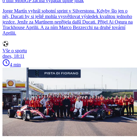
o titul MotoGP začíná vypadat úplně jinak
Jorge Martín vyhrál sobotní sprint v Silverstonu. Kdyby šlo jen o
něj, Ducati by si ještě mohla vysvětlovat výsledek kvalitou jednoho
jezdce. Jenže za Martínem nepřijela další Ducati. Přijel Ai Ogura na
Trackhouse Aprilii. A za ním Marco Bezzecchi na druhé tovární
Aprilii.
Vše o sportu
dnes, 18:11
4 min