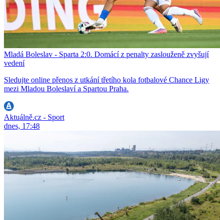
Mladá Boleslav - Sparta 2:0. Domácí z penalty zaslouženě zvyšují
vedení
Sledujte online přenos z utkání třetího kola fotbalové Chance Ligy
mezi Mladou Boleslaví a Spartou Praha.
Aktuálně.cz - Sport
dnes, 17:48