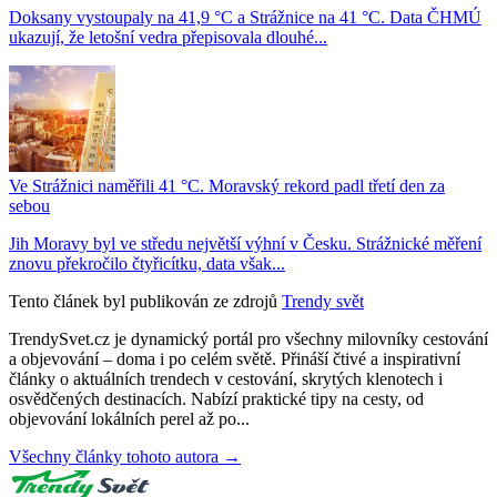
Doksany vystoupaly na 41,9 °C a Strážnice na 41 °C. Data ČHMÚ
ukazují, že letošní vedra přepisovala dlouhé...
Ve Strážnici naměřili 41 °C. Moravský rekord padl třetí den za
sebou
Jih Moravy byl ve středu největší výhní v Česku. Strážnické měření
znovu překročilo čtyřicítku, data však...
Tento článek byl publikován ze zdrojů
Trendy svět
TrendySvet.cz je dynamický portál pro všechny milovníky cestování
a objevování – doma i po celém světě. Přináší čtivé a inspirativní
články o aktuálních trendech v cestování, skrytých klenotech i
osvědčených destinacích. Nabízí praktické tipy na cesty, od
objevování lokálních perel až po...
Všechny články tohoto autora →