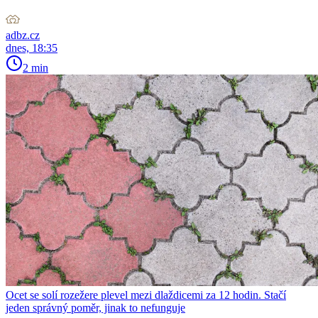
adbz.cz
dnes, 18:35
2 min
Ocet se solí rozežere plevel mezi dlaždicemi za 12 hodin. Stačí
jeden správný poměr, jinak to nefunguje