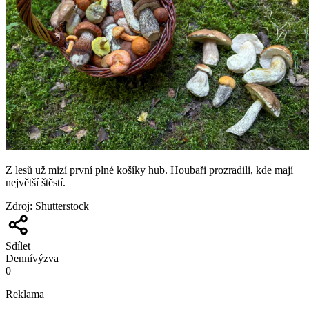
Z lesů už mizí první plné košíky hub. Houbaři prozradili, kde mají
největší štěstí.
Zdroj
:
Shutterstock
Sdílet
Denní
výzva
0
Reklama