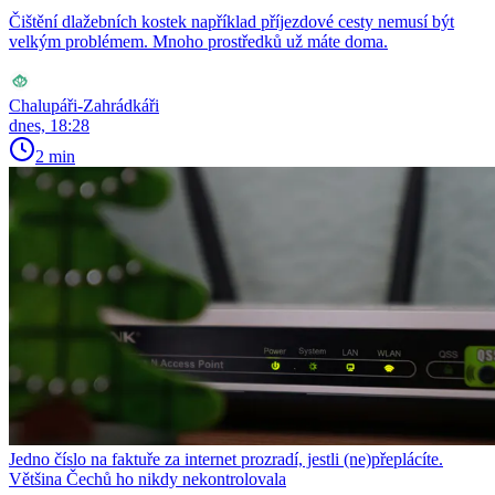
Čištění dlažebních kostek například příjezdové cesty nemusí být
velkým problémem. Mnoho prostředků už máte doma.
Chalupáři-Zahrádkáři
dnes, 18:28
2 min
Jedno číslo na faktuře za internet prozradí, jestli (ne)přeplácíte.
Většina Čechů ho nikdy nekontrolovala