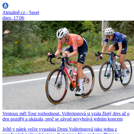
Aktuálně.cz - Sport
dnes, 17:06
Ventoux měl Tour rozhodnout. Volleringová si vzala žlutý dres až o
den později a ukázala, proč se závod nevyhrává jedním kopcem
Ještě v pátek večer vypadala Demi Volleringová jako jedna z