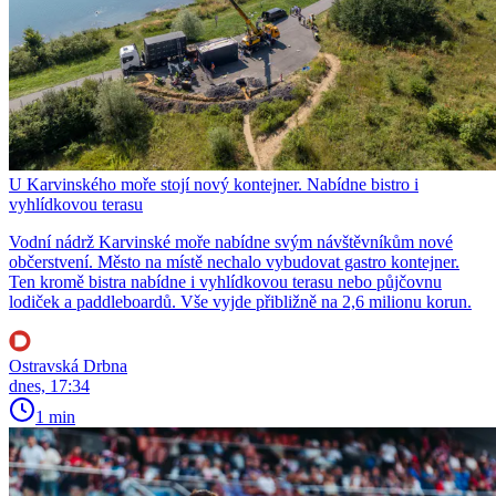
U Karvinského moře stojí nový kontejner. Nabídne bistro i
vyhlídkovou terasu
Vodní nádrž Karvinské moře nabídne svým návštěvníkům nové
občerstvení. Město na místě nechalo vybudovat gastro kontejner.
Ten kromě bistra nabídne i vyhlídkovou terasu nebo půjčovnu
lodiček a paddleboardů. Vše vyjde přibližně na 2,6 milionu korun.
Ostravská Drbna
dnes, 17:34
1 min