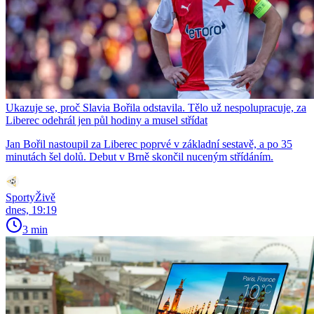
Ukazuje se, proč Slavia Bořila odstavila. Tělo už nespolupracuje, za
Liberec odehrál jen půl hodiny a musel střídat
Jan Bořil nastoupil za Liberec poprvé v základní sestavě, a po 35
minutách šel dolů. Debut v Brně skončil nuceným střídáním.
SportyŽivě
dnes, 19:19
3 min