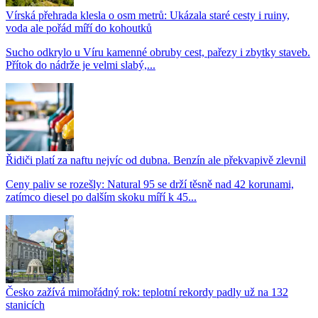
Vírská přehrada klesla o osm metrů: Ukázala staré cesty i ruiny,
voda ale pořád míří do kohoutků
Sucho odkrylo u Víru kamenné obruby cest, pařezy i zbytky staveb.
Přítok do nádrže je velmi slabý,...
Řidiči platí za naftu nejvíc od dubna. Benzín ale překvapivě zlevnil
Ceny paliv se rozešly: Natural 95 se drží těsně nad 42 korunami,
zatímco diesel po dalším skoku míří k 45...
Česko zažívá mimořádný rok: teplotní rekordy padly už na 132
stanicích