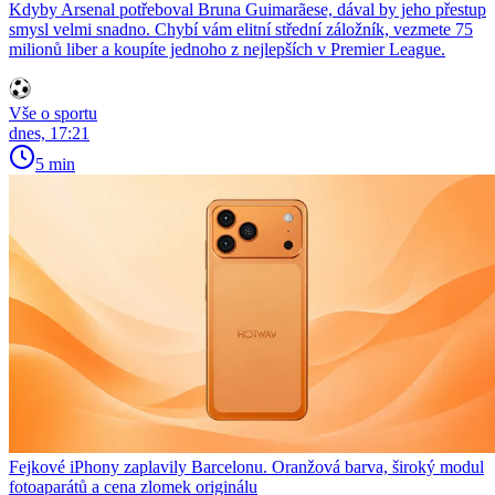
Kdyby Arsenal potřeboval Bruna Guimarãese, dával by jeho přestup
smysl velmi snadno. Chybí vám elitní střední záložník, vezmete 75
milionů liber a koupíte jednoho z nejlepších v Premier League.
Vše o sportu
dnes, 17:21
5 min
Fejkové iPhony zaplavily Barcelonu. Oranžová barva, široký modul
fotoaparátů a cena zlomek originálu