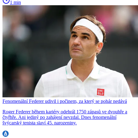
1 min
Fenomenální Federer udivil i počinem, za který se pohár nedává
Roger Federer během kariéry odehrál 1750 zápasů ve dvouhře a
čtyřhře. Ani jediný po zahájení nevzdal. Dnes fenomenální
švýcarský tenista slaví 45. narozeniny.