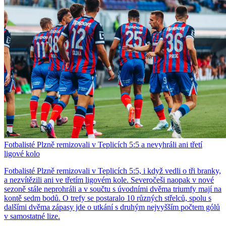
Fotbalisté Plzně remizovali v Teplicích 5:5 a nevyhráli ani třetí
ligové kolo
Fotbalisté Plzně remizovali v Teplicích 5:5, i když vedli o tři branky,
a nezvítězili ani ve třetím ligovém kole. Severočeši naopak v nové
sezoně stále neprohráli a v součtu s úvodními dvěma triumfy mají na
kontě sedm bodů. O trefy se postaralo 10 různých střelců, spolu s
dalšími dvěma zápasy jde o utkání s druhým nejvyšším počtem gólů
v samostatné lize.