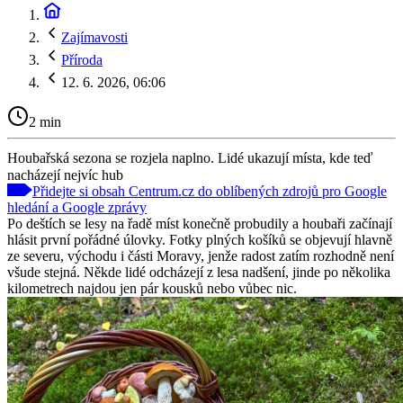
Zajímavosti
Příroda
12. 6. 2026, 06:06
2 min
Houbařská sezona se rozjela naplno. Lidé ukazují místa, kde teď
nacházejí nejvíc hub
Přidejte si obsah Centrum.cz do oblíbených zdrojů pro Google
hledání a Google zprávy
Po deštích se lesy na řadě míst konečně probudily a houbaři začínají
hlásit první pořádné úlovky. Fotky plných košíků se objevují hlavně
ze severu, východu i části Moravy, jenže radost zatím rozhodně není
všude stejná. Někde lidé odcházejí z lesa nadšení, jinde po několika
kilometrech najdou jen pár kousků nebo vůbec nic.