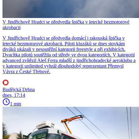
V Jindřichově Hradci se předvedla špička v letecké bezmotorové
akrobacii
V Jindřichově Hradci se předvedla domácí i rakouská špička v
letecké bezmotorové akrobacii. Piloti kluzáků se dnes stovkám
diváků ukázali v nesoutěžní kategorii freestyle a při exhibicích.
Dvacítka pilotů soutěžila od středy ve dvou kategoriích. V kategorii
advanced zvítězil Aleš Ferra mladší z jindřichohradecké aeroklubu a
v kategorii unlimited vyhrál dlouhodobý reprezentant Přemysl
Vávra z České Třebové.
Budějcká Drbna
dnes, 17:14
1 min