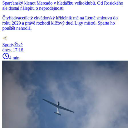
Sparťanský klenot Mercado v hledáčku velkoklubů. Od Rosického
ale dostal nálepku o neprodejnosti
Čtyřiadvacetiletý ekvádorský křídelník má na Letné smlouvu do
roku 2029 a právě rozhodl klíčový duel Ligy mistrů. Sparta ho
pouštět nehodlá.
SportyŽivě
dnes, 17:16
4 min