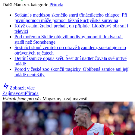
Další články z kategorie
Příroda
Setkání s medúzou skončilo smrtí třináctiletého chlapce: Při
první pomoci může pomoci běžná kuchyňská surovina
Když ostatní žraloci prchají, on připluje. Lidožravý obr sní i
televizi
Pod mořem u Sicílie objevili podivný monolit. Je dvakrát
starší než Stonehenge
Šestnáct slonů zemřelo po otravě kyanidem, spekuluje se o
otrávených rajčatech
Delfíní samice dojala svět. Šest dní nadlehčovala své mrtvé
mládě
Porod v české zoo skončil tragicky. Oblíbená samice ani její
mládě nepřežily
Zobrazit více
Zajímavosti
Příroda
Vybrali jsme pro vás
Magazíny a zajímavosti