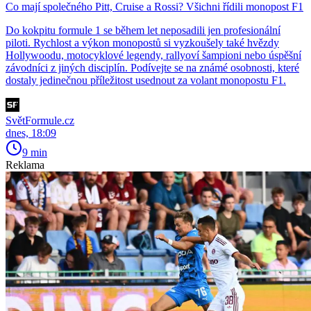
Co mají společného Pitt, Cruise a Rossi? Všichni řídili monopost F1
Do kokpitu formule 1 se během let neposadili jen profesionální
piloti. Rychlost a výkon monopostů si vyzkoušely také hvězdy
Hollywoodu, motocyklové legendy, rallyoví šampioni nebo úspěšní
závodníci z jiných disciplín. Podívejte se na známé osobnosti, které
dostaly jedinečnou příležitost usednout za volant monopostu F1.
SvětFormule.cz
dnes, 18:09
9 min
Reklama