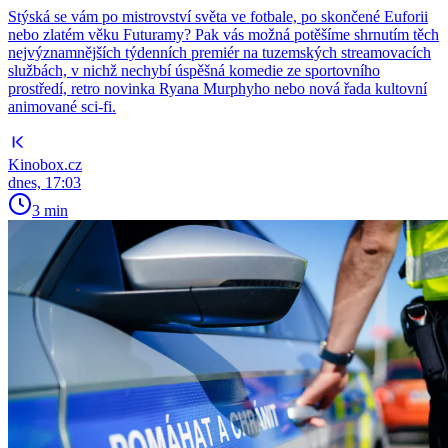
Stýská se vám po mistrovství světa ve fotbale, po skončené Euforii
nebo zlatém věku Futuramy? Pak vás možná potěšíme shrnutím těch
nejvýznamnějších týdenních premiér na tuzemských streamovacích
službách, v nichž nechybí úspěšná komedie ze sportovního
prostředí, retro novinka Ryana Murphyho nebo nová řada kultovní
animované sci-fi.
Kinobox.cz
dnes, 17:03
3 min