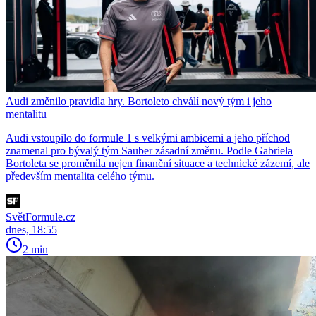
Audi změnilo pravidla hry. Bortoleto chválí nový tým i jeho
mentalitu
Audi vstoupilo do formule 1 s velkými ambicemi a jeho příchod
znamenal pro bývalý tým Sauber zásadní změnu. Podle Gabriela
Bortoleta se proměnila nejen finanční situace a technické zázemí, ale
především mentalita celého týmu.
SvětFormule.cz
dnes, 18:55
2 min