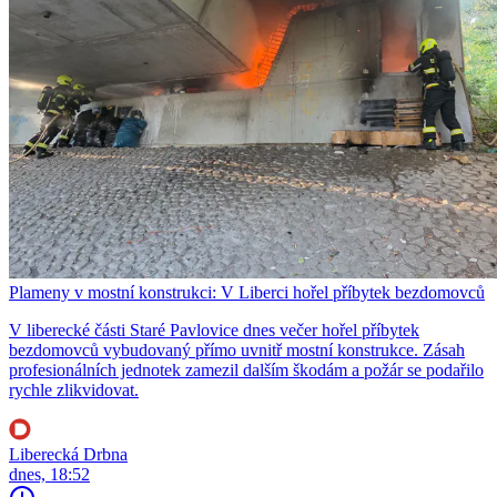
Plameny v mostní konstrukci: V Liberci hořel příbytek bezdomovců
V liberecké části Staré Pavlovice dnes večer hořel příbytek
bezdomovců vybudovaný přímo uvnitř mostní konstrukce. Zásah
profesionálních jednotek zamezil dalším škodám a požár se podařilo
rychle zlikvidovat.
Liberecká Drbna
dnes, 18:52