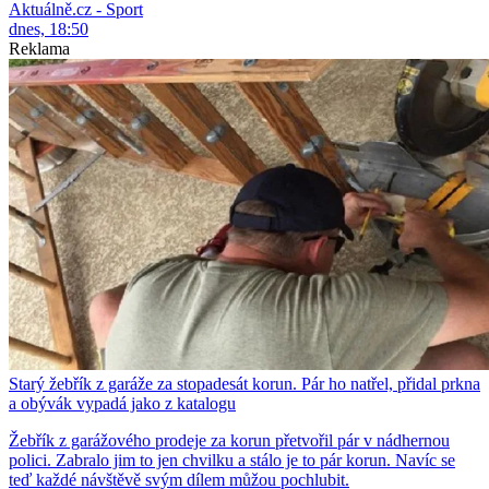
Aktuálně.cz - Sport
dnes, 18:50
Reklama
Starý žebřík z garáže za stopadesát korun. Pár ho natřel, přidal prkna
a obývák vypadá jako z katalogu
Žebřík z garážového prodeje za korun přetvořil pár v nádhernou
polici. Zabralo jim to jen chvilku a stálo je to pár korun. Navíc se
teď každé návštěvě svým dílem můžou pochlubit.