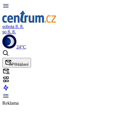
sobota 8. 8.
so 8. 8.
24°C
Přihlášení
Reklama