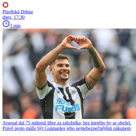
Plzeňská Drbna
dnes, 17:30
3 min
Arsenal dal 75 milionů liber za záložníka, bez kterého by se obešel.
Právě proto může být Guimarães jeho nejnebezpečnějším nákupem