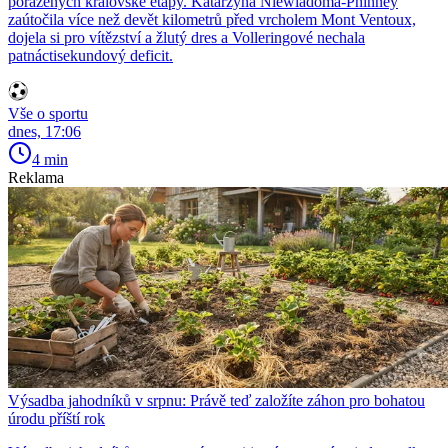
poražených královské etapy. Katarzyna Niewiadoma-Phinney
zaútočila více než devět kilometrů před vrcholem Mont Ventoux,
dojela si pro vítězství a žlutý dres a Volleringové nechala
patnáctisekundový deficit.
Vše o sportu
dnes, 17:06
4 min
Reklama
Výsadba jahodníků v srpnu: Právě teď založíte záhon pro bohatou
úrodu příští rok