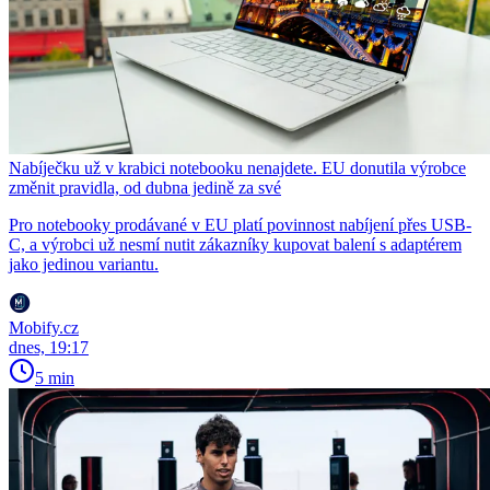
Nabíječku už v krabici notebooku nenajdete. EU donutila výrobce
změnit pravidla, od dubna jedině za své
Pro notebooky prodávané v EU platí povinnost nabíjení přes USB-
C, a výrobci už nesmí nutit zákazníky kupovat balení s adaptérem
jako jedinou variantu.
Mobify.cz
dnes, 19:17
5 min