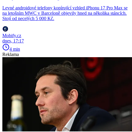
Levné androidové telefony kopírující vzhled iPhonu 17 Pro Max se
na letošním MWC v Barceloně objevily hned na několika stáncích.
Stojí od necelých 5 000 Kč.
Mobify.cz
dnes, 17:17
4 min
Reklama