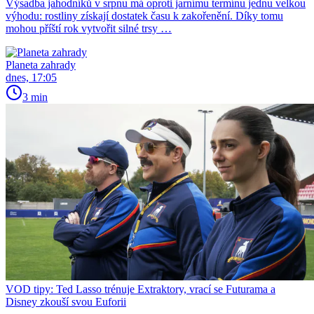
Výsadba jahodníků v srpnu má oproti jarnímu termínu jednu velkou
výhodu: rostliny získají dostatek času k zakořenění. Díky tomu
mohou příští rok vytvořit silné trsy …
Planeta zahrady
dnes, 17:05
3 min
VOD tipy: Ted Lasso trénuje Extraktory, vrací se Futurama a
Disney zkouší svou Euforii