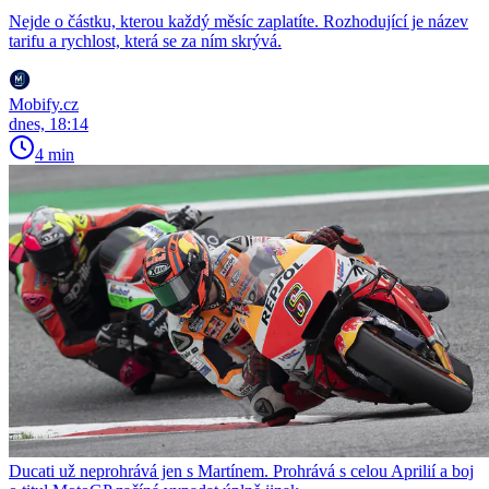
Nejde o částku, kterou každý měsíc zaplatíte. Rozhodující je název
tarifu a rychlost, která se za ním skrývá.
Mobify.cz
dnes, 18:14
4 min
Ducati už neprohrává jen s Martínem. Prohrává s celou Aprilií a boj