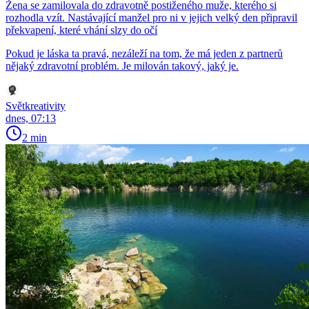
Žena se zamilovala do zdravotně postiženého muže, kterého si
rozhodla vzít. Nastávající manžel pro ni v jejich velký den připravil
překvapení, které vhání slzy do očí
Pokud je láska ta pravá, nezáleží na tom, že má jeden z partnerů
nějaký zdravotní problém. Je milován takový, jaký je.
Světkreativity
dnes, 07:13
2 min