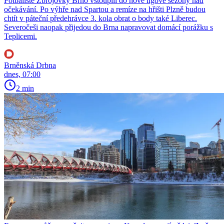
Fotbalisté Zbrojovky Brno vstoupili do nové ligové sezony nad
očekávání. Po výhře nad Spartou a remíze na hřišti Plzně budou
chtít v páteční předehrávce 3. kola obrat o body také Liberec.
Severočeši naopak přijedou do Brna napravovat domácí porážku s
Teplicemi.
Brněnská Drbna
dnes, 07:00
2 min