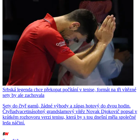
Srbská legenda chce překopat počítání v tenise, formát na tři vítězné
sety by ale zachovala
Sety do čtyř gamů, žádné výhody a zápas hotový do dvou hodin.
Čtyřiadvacetinásobný grandslamový vítěz Novak Djokovič popsal v
krátkém rozhovoru verzi tenisu, která by s tou dnešní měla společné
leda náčiní.