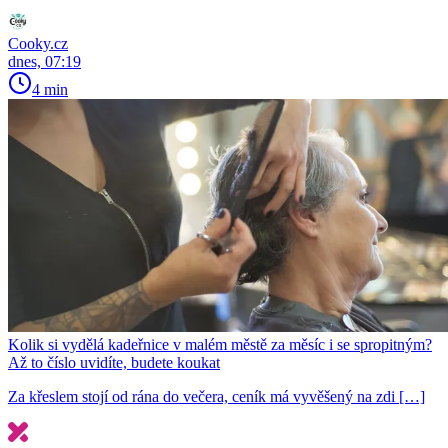
Cooky.cz
dnes, 07:19
4 min
Kolik si vydělá kadeřnice v malém městě za měsíc i se spropitným?
Až to číslo uvidíte, budete koukat
Za křeslem stojí od rána do večera, ceník má vyvěšený na zdi […]