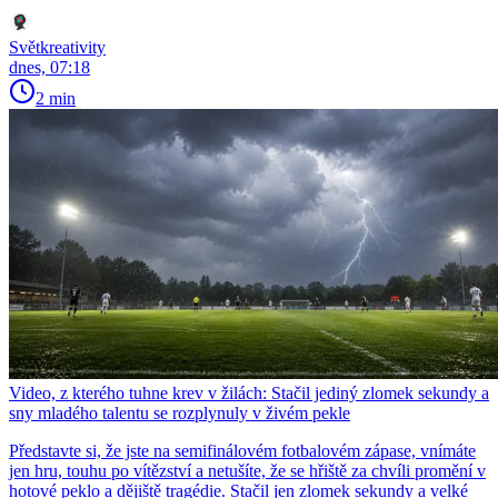
Světkreativity
dnes, 07:18
2 min
Video, z kterého tuhne krev v žilách: Stačil jediný zlomek sekundy a
sny mladého talentu se rozplynuly v živém pekle
Představte si, že jste na semifinálovém fotbalovém zápase, vnímáte
jen hru, touhu po vítězství a netušíte, že se hřiště za chvíli promění v
hotové peklo a dějiště tragédie. Stačil jen zlomek sekundy a velké