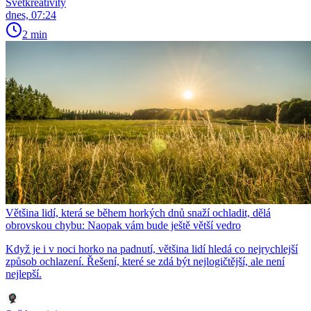
Světkreativity
dnes, 07:24
2 min
Většina lidí, která se během horkých dnů snaží ochladit, dělá
obrovskou chybu: Naopak vám bude ještě větší vedro
Když je i v noci horko na padnutí, většina lidí hledá co nejrychlejší
způsob ochlazení. Řešení, které se zdá být nejlogičtější, ale není
nejlepší.