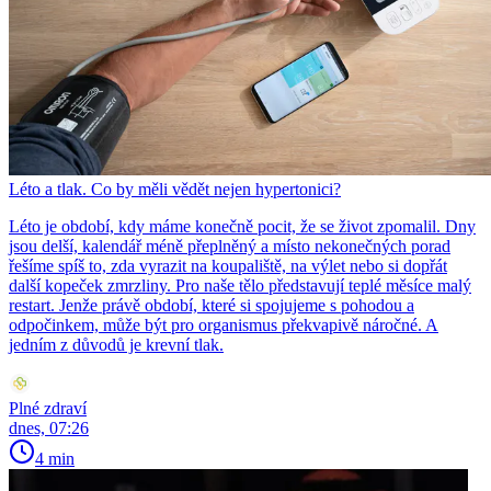
Léto a tlak. Co by měli vědět nejen hypertonici?
Léto je období, kdy máme konečně pocit, že se život zpomalil. Dny
jsou delší, kalendář méně přeplněný a místo nekonečných porad
řešíme spíš to, zda vyrazit na koupaliště, na výlet nebo si dopřát
další kopeček zmrzliny. Pro naše tělo představují teplé měsíce malý
restart. Jenže právě období, které si spojujeme s pohodou a
odpočinkem, může být pro organismus překvapivě náročné. A
jedním z důvodů je krevní tlak.
Plné zdraví
dnes, 07:26
4 min