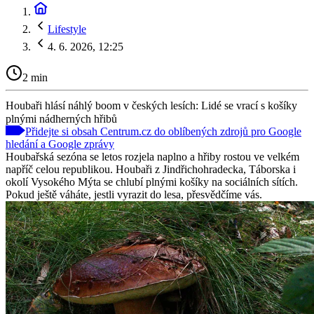
Lifestyle
4. 6. 2026, 12:25
2 min
Houbaři hlásí náhlý boom v českých lesích: Lidé se vrací s košíky
plnými nádherných hřibů
Přidejte si obsah Centrum.cz do oblíbených zdrojů pro Google
hledání a Google zprávy
Houbařská sezóna se letos rozjela naplno a hřiby rostou ve velkém
napříč celou republikou. Houbaři z Jindřichohradecka, Táborska i
okolí Vysokého Mýta se chlubí plnými košíky na sociálních sítích.
Pokud ještě váháte, jestli vyrazit do lesa, přesvědčíme vás.