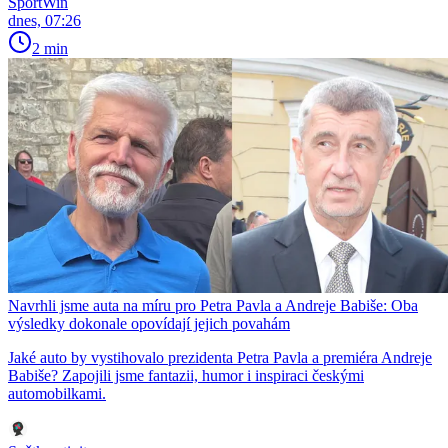
SportWin
dnes, 07:26
2 min
Navrhli jsme auta na míru pro Petra Pavla a Andreje Babiše: Oba
výsledky dokonale opovídají jejich povahám
Jaké auto by vystihovalo prezidenta Petra Pavla a premiéra Andreje
Babiše? Zapojili jsme fantazii, humor i inspiraci českými
automobilkami.