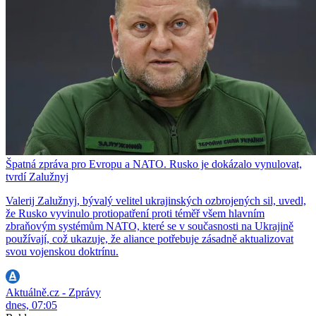
Špatná zpráva pro Evropu a NATO. Rusko je dokázalo vynulovat,
tvrdí Zalužnyj
Valerij Zalužnyj, bývalý velitel ukrajinských ozbrojených sil, uvedl,
že Rusko vyvinulo protiopatření proti téměř všem hlavním
zbraňovým systémům NATO, které se v současnosti na Ukrajině
používají, což ukazuje, že aliance potřebuje zásadně aktualizovat
svou vojenskou doktrínu.
Aktuálně.cz - Zprávy
dnes, 07:05