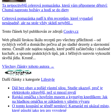
Ta nejpoctivější celerová pomazánka, která vám připomene dětství:
Chutná naprosto božsky a hodí se do diety
Celerová pomazánka patří k těm receptům, které vypadají
nenápadně, ale na stole vždy sklidí největší...
Tento článek byl publikován ze zdrojů
Cooky.cz
Web přináší širokou škálu receptů pro všechny příležitosti – od
rychlých večeří a domácího pečiva až po sladké dezerty a slavnostní
menu. Čtenáři zde najdou nápady, které potěší začátečníky i zkušené
kuchaře, a spoustu praktických tipů, jak z běžných surovin vykouzlit
skvělá jídla. Kromě...
Všechny články tohoto autora →
Další články z kategorie
Lifestyle
Dál bez obav a pořád vlastní silou. Studie ukazují, proč je
elektrokolo zdravější, než si mnozí myslí
Rajská omáčka s hovězím masem a kynutým knedlíkem: Jak
na hladkou omáčku se základem v silném vývaru
O tomto koupání se téměř nemluví: Kamarád mi ukázal místo,
které působí jako jen pro vyvolené