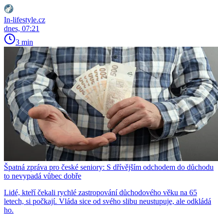
In-lifestyle.cz
dnes, 07:21
3 min
Špatná zpráva pro české seniory: S dřívějším odchodem do důchodu
to nevypadá vůbec dobře
Lidé, kteří čekali rychlé zastropování důchodového věku na 65
letech, si počkají. Vláda sice od svého slibu neustupuje, ale odkládá
ho.