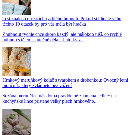
Test znalostí o rizicích rychlého hubnutí: Pokud si hlídáte váhu,
těchto 10 otázek by pro vás měla být hračka
Zhubnout rychle chce skoro každý, ale málokdo tuší, co rychlé
hubnutí s tělem skutečně dělá. Tento kvíz...
Hrnkový meruňkový koláč s tvarohem a drobenkou: Ovocný letní
moučník, který zvládnete bez vážení
Sezóna meruněk u nás doma pravidelně znamená jediné: na
kuchyňské lince přistane velký plech hrnkového...