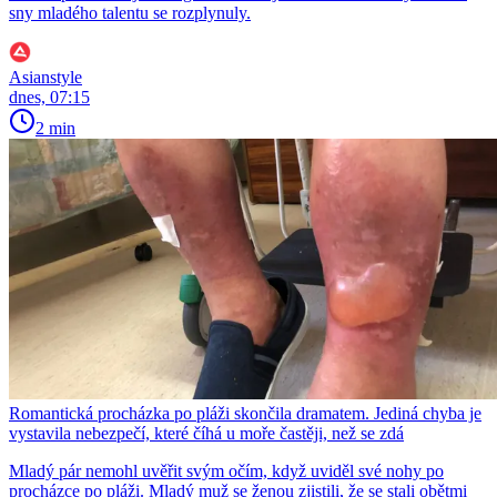
sny mladého talentu se rozplynuly.
Asianstyle
dnes, 07:15
2 min
Romantická procházka po pláži skončila dramatem. Jediná chyba je
vystavila nebezpečí, které číhá u moře častěji, než se zdá
Mladý pár nemohl uvěřit svým očím, když uviděl své nohy po
procházce po pláži. Mladý muž se ženou zjistili, že se stali obětmi