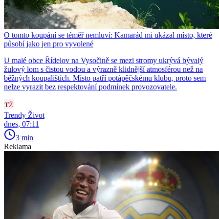
O tomto koupání se téměř nemluví: Kamarád mi ukázal místo, které
působí jako jen pro vyvolené
U malé obce Řídelov na Vysočině se mezi stromy ukrývá bývalý
žulový lom s čistou vodou a výrazně klidnější atmosférou než na
běžných koupalištích. Místo patří potápěčskému klubu, proto sem
nelze vyrazit bez respektování podmínek provozovatele.
Trendy Život
dnes, 07:11
3 min
Reklama