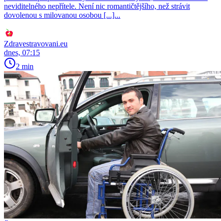
neviditelného nepřítele. Není nic romantičtějšího, než strávit
dovolenou s milovanou osobou [...]...
Zdravestravovani.eu
dnes, 07:15
2 min