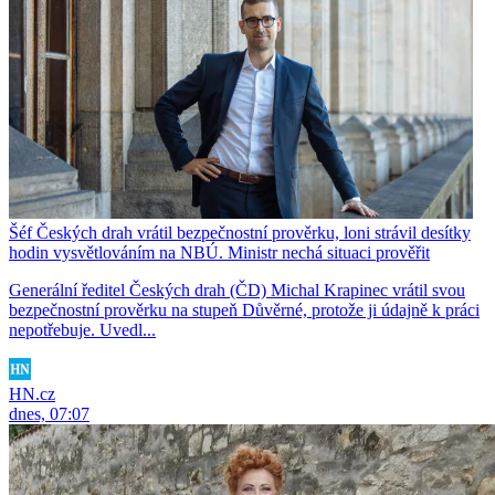
Šéf Českých drah vrátil bezpečnostní prověrku, loni strávil desítky
hodin vysvětlováním na NBÚ. Ministr nechá situaci prověřit
Generální ředitel Českých drah (ČD) Michal Krapinec vrátil svou
bezpečnostní prověrku na stupeň Důvěrné, protože ji údajně k práci
nepotřebuje. Uvedl...
HN.cz
dnes, 07:07