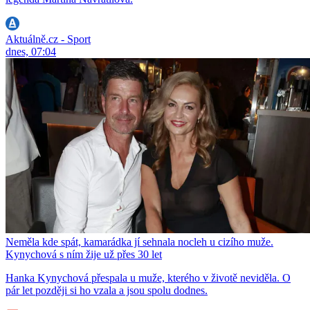
Aktuálně.cz - Sport
dnes, 07:04
Neměla kde spát, kamarádka jí sehnala nocleh u cizího muže.
Kynychová s ním žije už přes 30 let
Hanka Kynychová přespala u muže, kterého v životě neviděla. O
pár let později si ho vzala a jsou spolu dodnes.