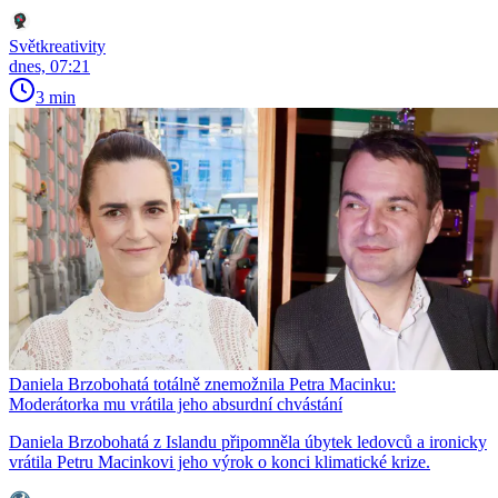
Světkreativity
dnes, 07:21
3 min
Daniela Brzobohatá totálně znemožnila Petra Macinku:
Moderátorka mu vrátila jeho absurdní chvástání
Daniela Brzobohatá z Islandu připomněla úbytek ledovců a ironicky
vrátila Petru Macinkovi jeho výrok o konci klimatické krize.