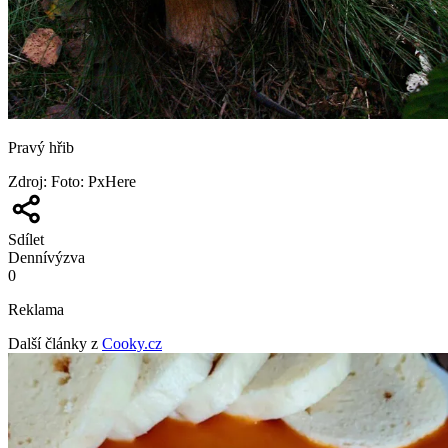
Pravý hřib
Zdroj
:
Foto: PxHere
Sdílet
Denní
výzva
0
Reklama
Další články z
Cooky.cz