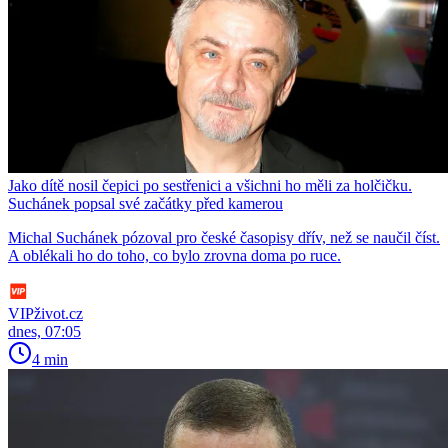
Jako dítě nosil čepici po sestřenici a všichni ho měli za holčičku.
Suchánek popsal své začátky před kamerou
Michal Suchánek pózoval pro české časopisy dřív, než se naučil číst.
A oblékali ho do toho, co bylo zrovna doma po ruce.
VIPživot.cz
dnes, 07:05
4 min