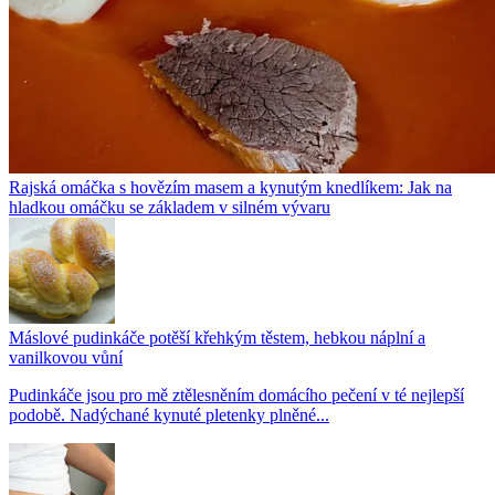
Rajská omáčka s hovězím masem a kynutým knedlíkem: Jak na
hladkou omáčku se základem v silném vývaru
Máslové pudinkáče potěší křehkým těstem, hebkou náplní a
vanilkovou vůní
Pudinkáče jsou pro mě ztělesněním domácího pečení v té nejlepší
podobě. Nadýchané kynuté pletenky plněné...