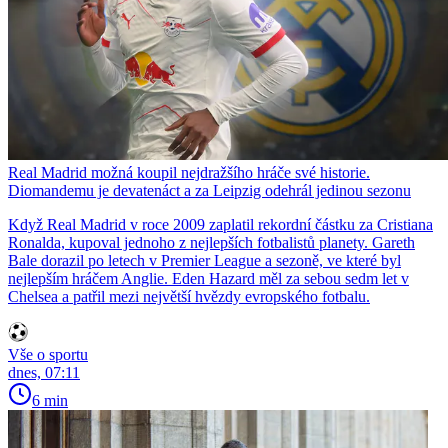
Real Madrid možná koupil nejdražšího hráče své historie.
Diomandemu je devatenáct a za Leipzig odehrál jedinou sezonu
Když Real Madrid v roce 2009 zaplatil rekordní částku za Cristiana
Ronalda, kupoval jednoho z nejlepších fotbalistů planety. Gareth
Bale dorazil po letech v Premier League a sezoně, ve které byl
nejlepším hráčem Anglie. Eden Hazard měl za sebou sedm let v
Chelsea a patřil mezi největší hvězdy evropského fotbalu.
Vše o sportu
dnes, 07:11
6 min