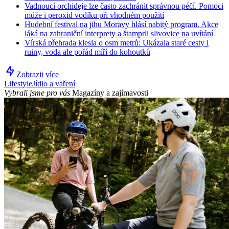
Vadnoucí orchideje lze často zachránit správnou péčí. Pomoci
může i peroxid vodíku při vhodném použití
Hudební festival na jihu Moravy hlásí nabitý program. Akce
láká na zahraniční interprety a štamprli slivovice na uvítání
Vírská přehrada klesla o osm metrů: Ukázala staré cesty i
ruiny, voda ale pořád míří do kohoutků
Zobrazit více
Lifestyle
Jídlo a vaření
Vybrali jsme pro vás
Magazíny a zajímavosti