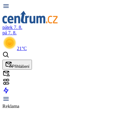
pátek 7. 8.
pá 7. 8.
21°C
Přihlášení
Reklama