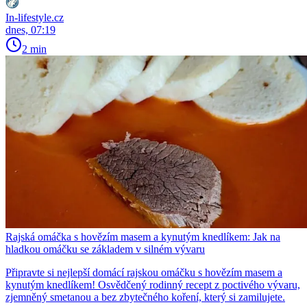
In-lifestyle.cz
dnes, 07:19
2 min
Rajská omáčka s hovězím masem a kynutým knedlíkem: Jak na
hladkou omáčku se základem v silném vývaru
Připravte si nejlepší domácí rajskou omáčku s hovězím masem a
kynutým knedlíkem! Osvědčený rodinný recept z poctivého vývaru,
zjemněný smetanou a bez zbytečného koření, který si zamilujete.