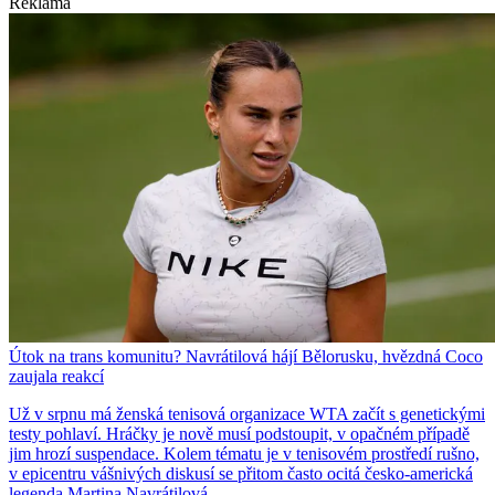
Reklama
Útok na trans komunitu? Navrátilová hájí Bělorusku, hvězdná Coco
zaujala reakcí
Už v srpnu má ženská tenisová organizace WTA začít s genetickými
testy pohlaví. Hráčky je nově musí podstoupit, v opačném případě
jim hrozí suspendace. Kolem tématu je v tenisovém prostředí rušno,
v epicentru vášnivých diskusí se přitom často ocitá česko-americká
legenda Martina Navrátilová.