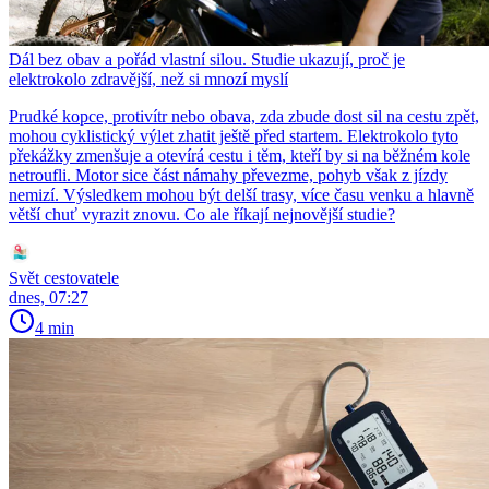
Dál bez obav a pořád vlastní silou. Studie ukazují, proč je
elektrokolo zdravější, než si mnozí myslí
Prudké kopce, protivítr nebo obava, zda zbude dost sil na cestu zpět,
mohou cyklistický výlet zhatit ještě před startem. Elektrokolo tyto
překážky zmenšuje a otevírá cestu i těm, kteří by si na běžném kole
netroufli. Motor sice část námahy převezme, pohyb však z jízdy
nemizí. Výsledkem mohou být delší trasy, více času venku a hlavně
větší chuť vyrazit znovu. Co ale říkají nejnovější studie?
Svět cestovatele
dnes, 07:27
4 min