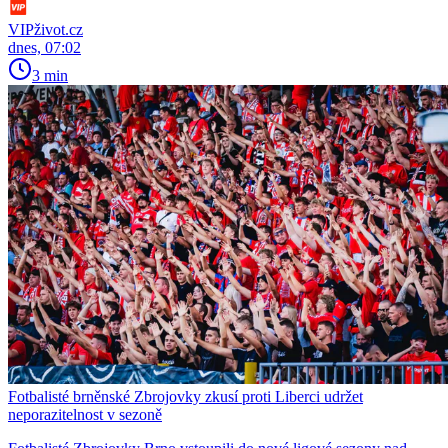
VIPživot.cz
dnes, 07:02
3 min
Fotbalisté brněnské Zbrojovky zkusí proti Liberci udržet
neporazitelnost v sezoně