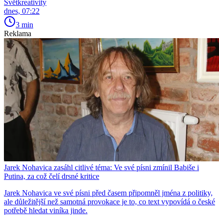
Světkreativity
dnes, 07:22
3 min
Reklama
Jarek Nohavica zasáhl citlivé téma: Ve své písni zmínil Babiše i
Putina, za což čelí drsné kritice
Jarek Nohavica ve své písni před časem připomněl jména z politiky,
ale důležitější než samotná provokace je to, co text vypovídá o české
potřebě hledat viníka jinde.