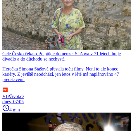
Celé Česko čekalo, že půjde do penze. Stašová v 71 letech hraje
divadlo a do důchodu se nechystá
Herečka Simona Stašová přestala točit filmy. Není to ale konec
kariéry. Z jeviště neodchází, jen letos v létě má naplánováno 47
představení.
VIPživot.cz
dnes, 07:05
4 min