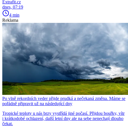
Extrafit.cz
dnes, 07:19
4 min
Reklama
Po vlně rekordních veder přijde prudká a nečekaná změna. Máme se
pořádně připravit už na následující dny
Tropické teploty u nás brzy vystřídá jiné počasí. Přijdou bouřky, vítr
i krátkodobé ochlazení, další letní dny ale na sebe nenechají dlouho
čekat.