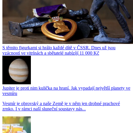
S těmito figurkami si hrálo každé dítě v ČSSR. Dnes už jsou
vzácností ve vitrínách a sbětatelé nabízíjí 11 000 Kč
Jupiter je proti nim kulička na hraní. Jak vypadají největší planety ve
vesmíru
Vesmír je obrovský a naše Země je v něm jen drobné prachové
zrnko. I v rámci naší sluneční soustavy nás...