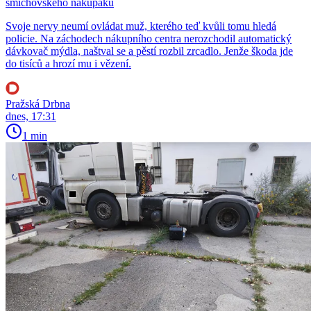
smíchovského nákupáku
Svoje nervy neumí ovládat muž, kterého teď kvůli tomu hledá
policie. Na záchodech nákupního centra nerozchodil automatický
dávkovač mýdla, naštval se a pěstí rozbil zrcadlo. Jenže škoda jde
do tisíců a hrozí mu i vězení.
Pražská Drbna
dnes, 17:31
1 min