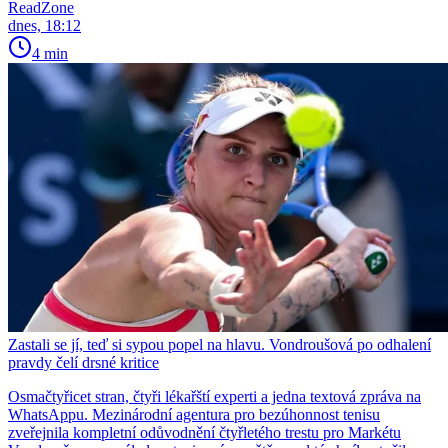
ReadZone
dnes, 18:12
4 min
Zastali se jí, teď si sypou popel na hlavu. Vondroušová po odhalení
pravdy čelí drsné kritice
Osmačtyřicet stran, čtyři lékařští experti a jedna textová zpráva na
WhatsAppu. Mezinárodní agentura pro bezúhonnost tenisu
zveřejnila kompletní odůvodnění čtyřletého trestu pro Markétu