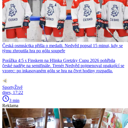
Česká osmnáctka přišla o medaili. Nedvěd popsal 15 minut, kdy se
týmu zhroutila hra po gólu soupeře
Porážka 4:5 s Finskem na Hlinka Gretzky Cupu 2026 pohřbila
české naděje na semifinále. Trenér Nedvěd pojmenoval opakující se
vzorec: po inkasovaném gólu se hra na čtvrt hodiny rozpadla.
SportyŽivě
dnes, 17:22
3 min
Reklama