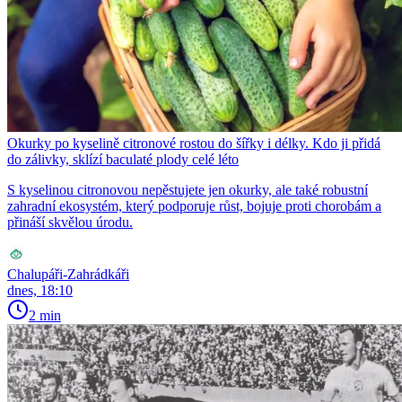
Okurky po kyselině citronové rostou do šířky i délky. Kdo ji přidá
do zálivky, sklízí baculaté plody celé léto
S kyselinou citronovou nepěstujete jen okurky, ale také robustní
zahradní ekosystém, který podporuje růst, bojuje proti chorobám a
přináší skvělou úrodu.
Chalupáři-Zahrádkáři
dnes, 18:10
2 min