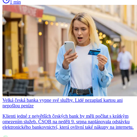
1 min
Velká česká banka vypne své služby. Lidé nezaplatí kartou ani
nepošlou peníze
Klienti jedné z největších českých bank by měli počítat s krátkým
omezením služeb. ČSOB na neděli 9. srpna naplánovala odstávku
elektronického bankovnictví, která ovlivní také nákupy na internetu.