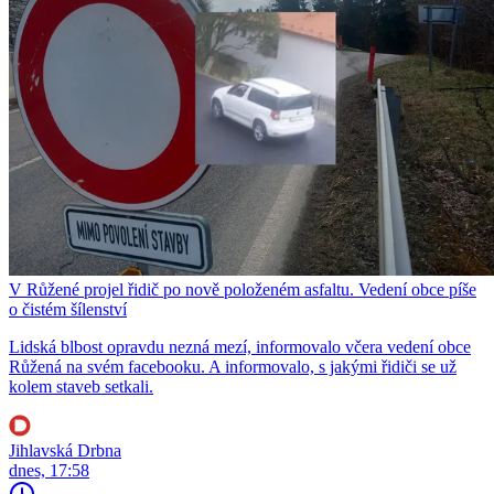
V Růžené projel řidič po nově položeném asfaltu. Vedení obce píše
o čistém šílenství
Lidská blbost opravdu nezná mezí, informovalo včera vedení obce
Růžená na svém facebooku. A informovalo, s jakými řidiči se už
kolem staveb setkali.
Jihlavská Drbna
dnes, 17:58