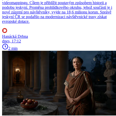
videomappingu. Cílem je přiblížit poutavým způsobem historii a
podobu jeskyní. Proměna prohlídkového okruhu, jehož součástí je i
nové zázemí pro návštěvníky, vyjde na 18,6 milionu korun. Správě
jeskyní ČR se podařilo na modernizaci návštěvnické trasy získat
evropské dotace.
Hanácká Drbna
dnes, 17:12
2 min