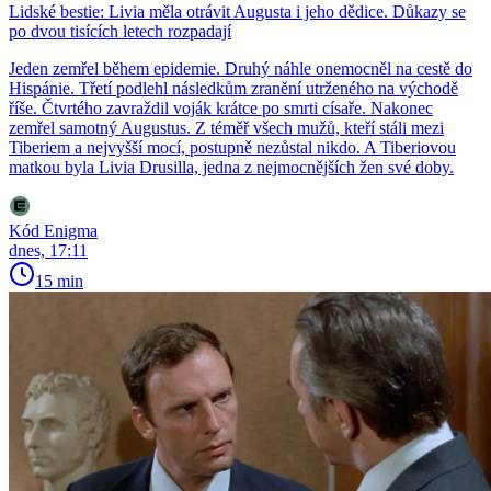
Lidské bestie: Livia měla otrávit Augusta i jeho dědice. Důkazy se
po dvou tisících letech rozpadají
Jeden zemřel během epidemie. Druhý náhle onemocněl na cestě do
Hispánie. Třetí podlehl následkům zranění utrženého na východě
říše. Čtvrtého zavraždil voják krátce po smrti císaře. Nakonec
zemřel samotný Augustus. Z téměř všech mužů, kteří stáli mezi
Tiberiem a nejvyšší mocí, postupně nezůstal nikdo. A Tiberiovou
matkou byla Livia Drusilla, jedna z nejmocnějších žen své doby.
Kód Enigma
dnes, 17:11
15 min