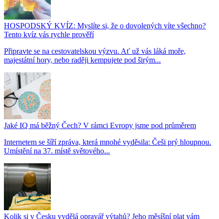
HOSPODSKÝ KVÍZ: Myslíte si, že o dovolených víte všechno?
Tento kvíz vás rychle prověří
Připravte se na cestovatelskou výzvu. Ať už vás láká moře,
majestátní hory, nebo raději kempujete pod širým...
Jaké IQ má běžný Čech? V rámci Evropy jsme pod průměrem
Internetem se šíří zpráva, která mnohé vyděsila: Češi prý hloupnou.
Umístění na 37. místě světového...
Kolik si v Česku vydělá opravář výtahů? Jeho měsíšní plat vám