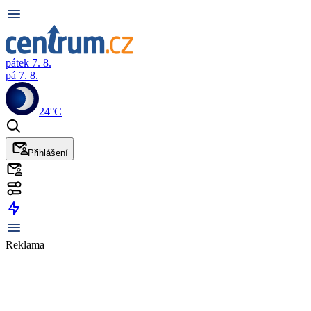
pátek 7. 8.
pá 7. 8.
24°C
Přihlášení
Reklama