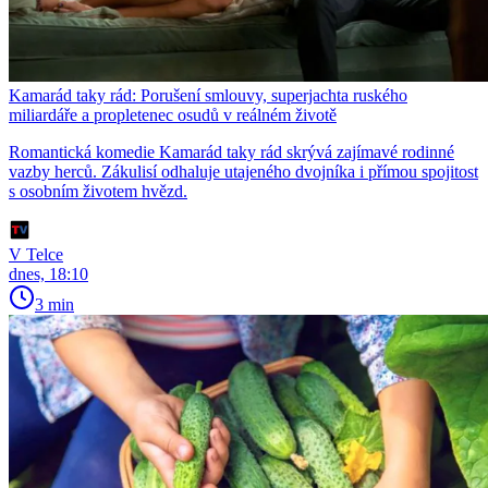
Kamarád taky rád: Porušení smlouvy, superjachta ruského
miliardáře a propletenec osudů v reálném životě
Romantická komedie Kamarád taky rád skrývá zajímavé rodinné
vazby herců. Zákulisí odhaluje utajeného dvojníka i přímou spojitost
s osobním životem hvězd.
V Telce
dnes, 18:10
3 min