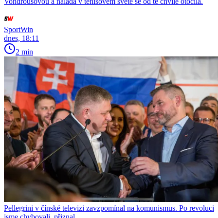
Vondroušovou a nálada v tenisovém světě se od té chvíle otočila.
SportWin
dnes, 18:11
2 min
Pellegrini v čínské televizi zavzpomínal na komunismus. Po revoluci
jsme chybovali, přiznal