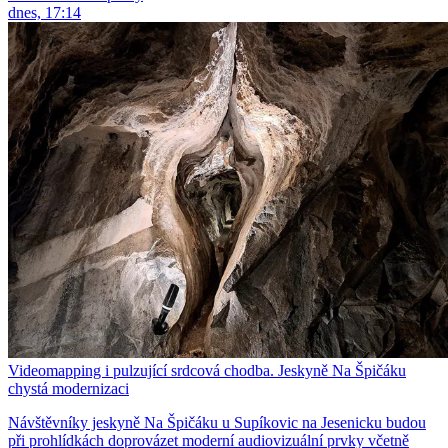
dnes, 17:14
Videomapping i pulzující srdcová chodba. Jeskyně Na Špičáku
chystá modernizaci
Návštěvníky jeskyně Na Špičáku u Supíkovic na Jesenicku budou
při prohlídkách doprovázet moderní audiovizuální prvky včetně