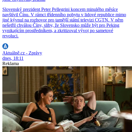
Slovenský prezident Peter Pellegrini koncem minulého měsíce
navštívil Čínu. V rámci třídenního pobytu v lidové republice mimo
jiné kývnul na rozhovor pro tamější státní televizi CGTN. V něm
nešetřil chválou Číny, sliby, že Slovensko může být pro Peking
vynikajícím prostředníkem, a zkritizoval vývoj po sametové
revoluci.
Aktuálně.cz - Zprávy
dnes, 18:11
Reklama