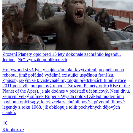
Zrození Planety opic před 15 lety dokonale zachránilo legendu.
Jediné „Ne“ vyrazilo publiku dech
Hollywood si vždycky najde záminku k vytvoření prequelu nebo
rebootu, jímž pořádně vyždímá existující úspěšnou franšízu.
Způsob, jakým se k vrstevnaté mytologii předchozích filmů v roce
2011 postavil „prequelový reboot“ Zrození Planety opic (Rise of the
Planet of the Apes), je ale dodnes v podstatě učebnicový. Není divu,
že první velký snímek Ruperta Wyatta položil základ modernímu
pavilonu opičí ságy, který zcela zachránil pověst původní filmové
legendy z roku 1968, již obklopuje tolik pochybných dějových
článků.
Kinobox.cz