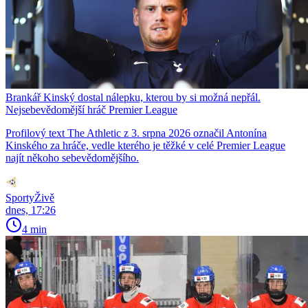
Brankář Kinský dostal nálepku, kterou by si možná nepřál.
Nejsebevědomější hráč Premier League
Profilový text The Athletic z 3. srpna 2026 označil Antonína
Kinského za hráče, vedle kterého je těžké v celé Premier League
najít někoho sebevědomějšího.
SportyŽivě
dnes, 17:26
4 min