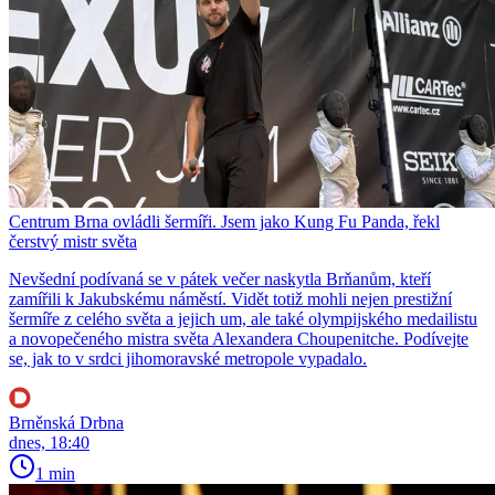
Centrum Brna ovládli šermíři. Jsem jako Kung Fu Panda, řekl
čerstvý mistr světa
Nevšední podívaná se v pátek večer naskytla Brňanům, kteří
zamířili k Jakubskému náměstí. Vidět totiž mohli nejen prestižní
šermíře z celého světa a jejich um, ale také olympijského medailistu
a novopečeného mistra světa Alexandera Choupenitche. Podívejte
se, jak to v srdci jihomoravské metropole vypadalo.
Brněnská Drbna
dnes, 18:40
1 min