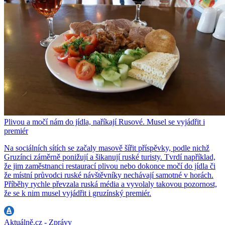
Plivou a močí nám do jídla, naříkají Rusové. Musel se vyjádřit i
premiér
Na sociálních sítích se začaly masově šířit příspěvky, podle nichž
Gruzínci záměrně ponižují a šikanují ruské turisty. Tvrdí například,
že jim zaměstnanci restaurací plivou nebo dokonce močí do jídla či
že místní průvodci ruské návštěvníky nechávají samotné v horách.
Příběhy rychle převzala ruská média a vyvolaly takovou pozornost,
že se k nim musel vyjádřit i gruzínský premiér.
Aktuálně.cz - Zprávy