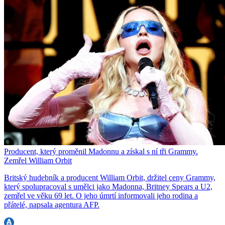
Producent, který proměnil Madonnu a získal s ní tři Grammy.
Zemřel William Orbit
Britský hudebník a producent William Orbit, držitel ceny Grammy,
který spolupracoval s umělci jako Madonna, Britney Spears a U2,
zemřel ve věku 69 let. O jeho úmrtí informovali jeho rodina a
přátelé, napsala agentura AFP.