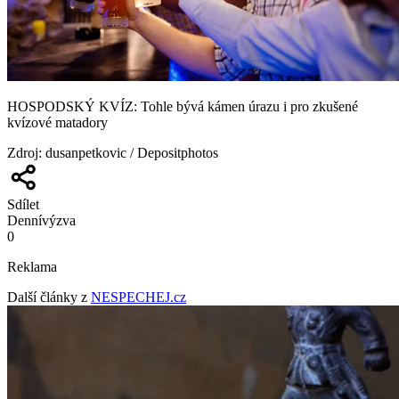
HOSPODSKÝ KVÍZ: Tohle bývá kámen úrazu i pro zkušené
kvízové matadory
Zdroj
:
dusanpetkovic / Depositphotos
Sdílet
Denní
výzva
0
Reklama
Další články z
NESPECHEJ.cz