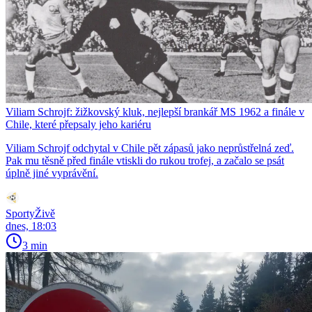
Viliam Schrojf: žižkovský kluk, nejlepší brankář MS 1962 a finále v
Chile, které přepsaly jeho kariéru
Viliam Schrojf odchytal v Chile pět zápasů jako neprůstřelná zeď.
Pak mu těsně před finále vtiskli do rukou trofej, a začalo se psát
úplně jiné vyprávění.
SportyŽivě
dnes, 18:03
3 min