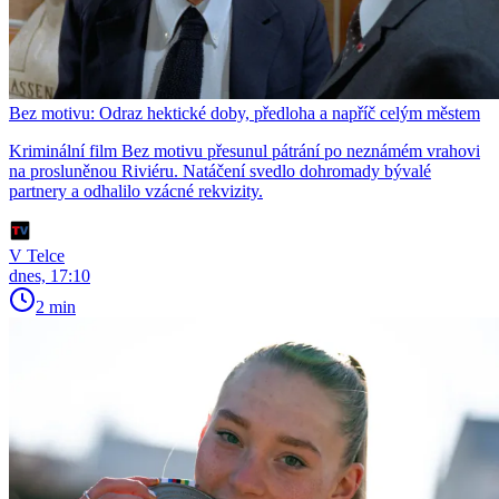
Bez motivu: Odraz hektické doby, předloha a napříč celým městem
Kriminální film Bez motivu přesunul pátrání po neznámém vrahovi
na prosluněnou Riviéru. Natáčení svedlo dohromady bývalé
partnery a odhalilo vzácné rekvizity.
V Telce
dnes, 17:10
2 min