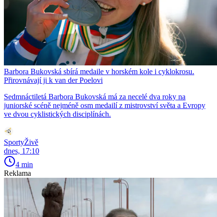
Barbora Bukovská sbírá medaile v horském kole i cyklokrosu.
Přirovnávají ji k van der Poelovi
Sedmnáctiletá Barbora Bukovská má za necelé dva roky na
juniorské scéně nejméně osm medailí z mistrovství světa a Evropy
ve dvou cyklistických disciplínách.
SportyŽivě
dnes, 17:10
4 min
Reklama