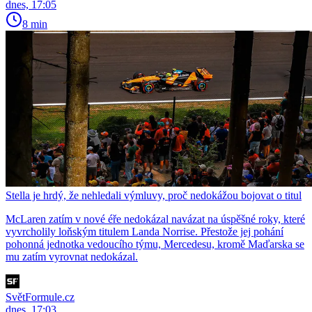
dnes, 17:05
8 min
Stella je hrdý, že nehledali výmluvy, proč nedokážou bojovat o titul
McLaren zatím v nové éře nedokázal navázat na úspěšné roky, které
vyvrcholily loňským titulem Landa Norrise. Přestože jej pohání
pohonná jednotka vedoucího týmu, Mercedesu, kromě Maďarska se
mu zatím vyrovnat nedokázal.
SvětFormule.cz
dnes, 17:03