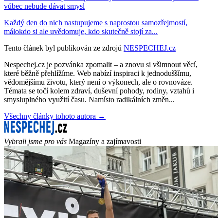
vůbec nebude dávat smysl
Každý den do nich nastupujeme s naprostou samozřejmostí,
málokdo si ale uvědomuje, kdo skutečně stojí za...
Tento článek byl publikován ze zdrojů
NESPECHEJ.cz
Nespechej.cz je pozvánka zpomalit – a znovu si všimnout věcí,
které běžně přehlížíme. Web nabízí inspiraci k jednoduššímu,
vědomějšímu životu, který není o výkonech, ale o rovnováze.
Témata se točí kolem zdraví, duševní pohody, rodiny, vztahů i
smysluplného využití času. Namísto radikálních změn...
Všechny články tohoto autora →
Vybrali jsme pro vás
Magazíny a zajímavosti