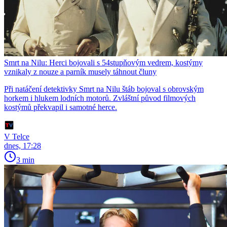
Smrt na Nilu: Herci bojovali s 54stupňovým vedrem, kostýmy
vznikaly z nouze a parník musely táhnout čluny
Při natáčení detektivky Smrt na Nilu štáb bojoval s obrovským
horkem i hlukem lodních motorů. Zvláštní původ filmových
kostýmů překvapil i samotné herce.
V Telce
dnes, 17:28
3 min