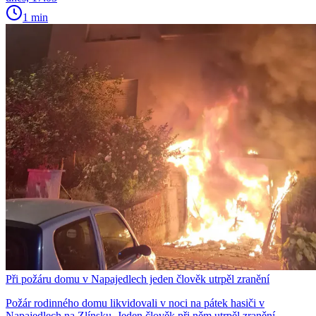
1 min
Při požáru domu v Napajedlech jeden člověk utrpěl zranění
Požár rodinného domu likvidovali v noci na pátek hasiči v
Napajedlech na Zlínsku. Jeden člověk při něm utrpěl zranění,