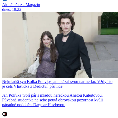
Aktuálně.cz - Magazín
dnes, 18:22
Nejmladší syn Bolka Polívky Jan ukázal svou partnerku. Vždyť to
je celá Vlastička z Dědictví, píší lidé
Jan Polívka tvoří pár s mladou herečkou Anetou Kalertovou.
Půvabná studentka na sebe poutá obrovskou pozornost kvůli
nápadné podobě s Dagmar Havlovou.