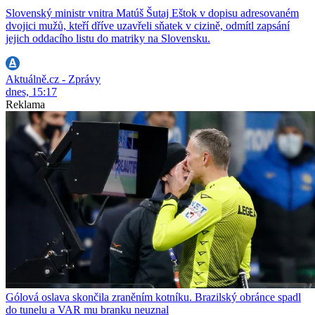
Slovenský ministr vnitra Matúš Šutaj Eštok v dopisu adresovaném
dvojici mužů, kteří dříve uzavřeli sňatek v cizině, odmítl zapsání
jejich oddacího listu do matriky na Slovensku.
Aktuálně.cz - Zprávy
dnes, 15:17
Reklama
Gólová oslava skončila zraněním kotníku. Brazilský obránce spadl
do tunelu a VAR mu branku neuznal