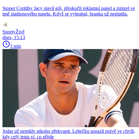
Stoper Coritiby Jacy slavil gól, přeskočil reklamní panel a zmizel ve
tmě stadionového tunelu. Když se vyhrabal, branka už neplatila.
SportyŽivě
dnes, 15:13
3 min
Jodar už nemůže nikoho překvapit. Lehečku porazil právě ve chvíli,
kdy celý tenis ví, co přijde