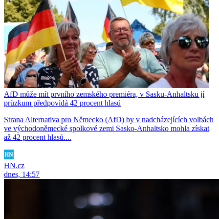
AfD může mít prvního zemského premiéra, v Sasku-Anhaltsku jí
průzkum předpovídá 42 procent hlasů
Strana Alternativa pro Německo (AfD) by v nadcházejících volbách
ve východoněmecké spolkové zemi Sasko-Anhaltsko mohla získat
až 42 procent hlasů....
HN.cz
dnes, 14:57