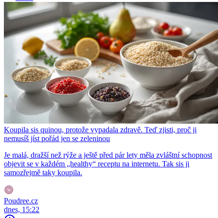
Koupila sis quinou, protože vypadala zdravě. Teď zjisti, proč ji
nemusíš jíst pořád jen se zeleninou
Je malá, dražší než rýže a ještě před pár lety měla zvláštní schopnost
objevit se v každém „healthy“ receptu na internetu. Tak sis ji
samozřejmě taky koupila.
Poudree.cz
dnes, 15:22