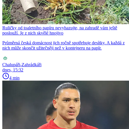
Ruličky od toaletního papíru nevyhazujte, na zahradě vám ještě
poslouží. Je z nich skvělé hnojivo
Průměrná česká domácnost jich ročně spotřebuje desítky. A každá z
nich může skončit užitečněji než v kontejneru na papír.
Chalupáři-Zahrádkáři
dnes, 15:32
4 min