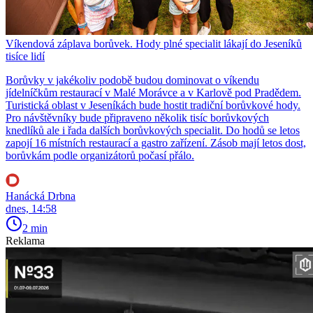
Víkendová záplava borůvek. Hody plné specialit lákají do Jeseníků
tisíce lidí
Borůvky v jakékoliv podobě budou dominovat o víkendu
jídelníčkům restaurací v Malé Morávce a v Karlově pod Pradědem.
Turistická oblast v Jeseníkách bude hostit tradiční borůvkové hody.
Pro návštěvníky bude připraveno několik tisíc borůvkových
knedlíků ale i řada dalších borůvkových specialit. Do hodů se letos
zapojí 16 místních restaurací a gastro zařízení. Zásob mají letos dost,
borůvkám podle organizátorů počasí přálo.
Hanácká Drbna
dnes, 14:58
2 min
Reklama