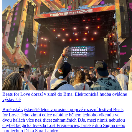
Beats for Love dorazí v zimě do Brna. Elektronická hudba ovládne
výstaviště
Brněnské výstaviště letos v prosinci poprvé rozezní festival Beats
for Love. Jeho zimní edice nabídne během jednoho víkendu ve
dvou halách více než třicet zahraničních DJs, mezi nimiž nebudou
chybět belgická hvězda Lost Frequencies, britské duo Sigma nebo
hardtechno DJka Sara Landry.