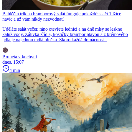
Babiččin trik na bramborový salát funguje pokaždé: stačí 1 lžíce
navíc a už vám nikdy nezvodnatí
Uděláte salát večer, ráno otevřete lednici a na dně mísy se leskne
kaluž vody. Zálivka zřídla, kostičky brambor plavou a z krémového
jídla je najednou mdlá břečka. Skoro každá domácnost...
Bruneta v kuchyni
dnes, 15:07
4 min