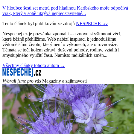
V hloubce šesti set metrů pod hladinou Karibského moře odpočívá
vrak, který v sobě ukrývá nepředstavitelné...
Tento článek byl publikován ze zdrojů
NESPECHEJ.cz
Nespechej.cz je pozvánka zpomalit – a znovu si všimnout věcí,
které běžně přehlížíme. Web nabízí inspiraci k jednoduššímu,
vědomějšímu životu, který není o výkonech, ale o rovnováze.
Témata se točí kolem zdraví, duševní pohody, rodiny, vztahů i
smysluplného využití času. Namísto radikálních změn...
Všechny články tohoto autora →
Vybrali jsme pro vás
Magazíny a zajímavosti