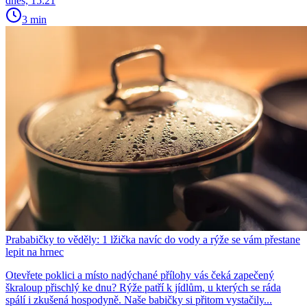
dnes, 15:21
3 min
Prababičky to věděly: 1 lžička navíc do vody a rýže se vám přestane
lepit na hrnec
Otevřete poklici a místo nadýchané přílohy vás čeká zapečený
škraloup přischlý ke dnu? Rýže patří k jídlům, u kterých se ráda
spálí i zkušená hospodyně. Naše babičky si přitom vystačily...