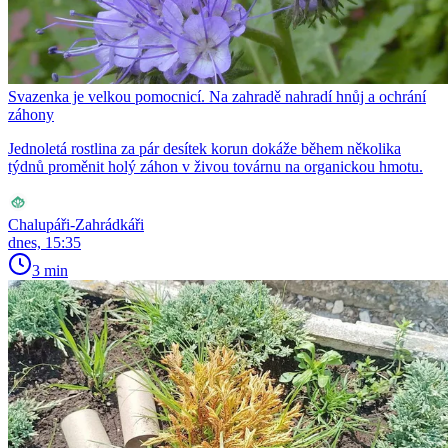
Svazenka je velkou pomocnicí. Na zahradě nahradí hnůj a ochrání
záhony
Jednoletá rostlina za pár desítek korun dokáže během několika
týdnů proměnit holý záhon v živou továrnu na organickou hmotu.
Chalupáři-Zahrádkáři
dnes, 15:35
3 min