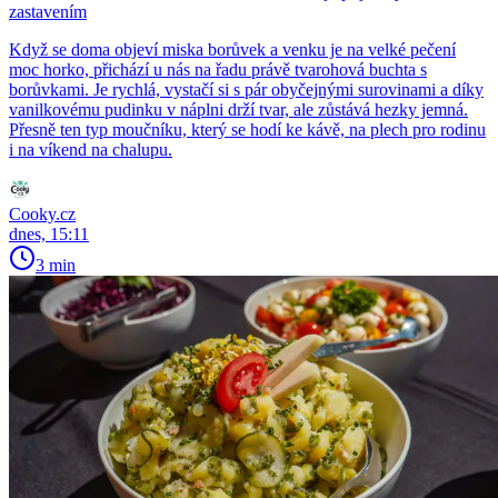
zastavením
Když se doma objeví miska borůvek a venku je na velké pečení
moc horko, přichází u nás na řadu právě tvarohová buchta s
borůvkami. Je rychlá, vystačí si s pár obyčejnými surovinami a díky
vanilkovému pudinku v náplni drží tvar, ale zůstává hezky jemná.
Přesně ten typ moučníku, který se hodí ke kávě, na plech pro rodinu
i na víkend na chalupu.
Cooky.cz
dnes, 15:11
3 min