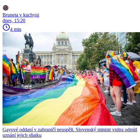
Bruneta v kuchyni
dnes, 15:20
4 min
Gayové oddaní v zahraničí neuspěli. Slovenský ministr vnitra odmítl
uznání jejich sňatku