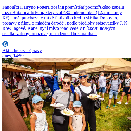
Fanoušci Harryho Pottera dosáhli přemístění podmořského kabelu
mezi Británií a Irskem, který stál 430 milionů liber (12,2 miliardy
Kč) a měl procházet v místě fiktivního hrobu skřítka Dobbyho,
postavy z filmu o mladém čaroději podle předlohy spisovatelky J. K.
Rowlingové. Kabel nyní místo toho vede v blízkosti lidských
ostatků z doby bronzové, píše deník The Guardian.
Aktuálně.cz - Zprávy
dnes, 14:59