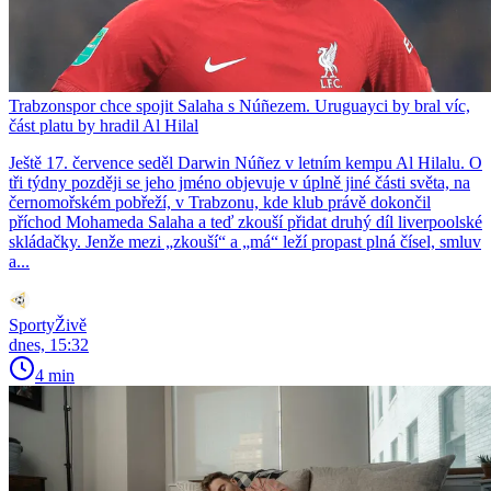
Trabzonspor chce spojit Salaha s Núñezem. Uruguayci by bral víc,
část platu by hradil Al Hilal
Ještě 17. července seděl Darwin Núñez v letním kempu Al Hilalu. O
tři týdny později se jeho jméno objevuje v úplně jiné části světa, na
černomořském pobřeží, v Trabzonu, kde klub právě dokončil
příchod Mohameda Salaha a teď zkouší přidat druhý díl liverpoolské
skládačky. Jenže mezi „zkouší“ a „má“ leží propast plná čísel, smluv
a...
SportyŽivě
dnes, 15:32
4 min