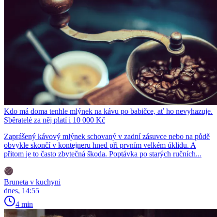
Kdo má doma tenhle mlýnek na kávu po babičce, ať ho nevyhazuje.
Sběratelé za něj platí i 10 000 Kč
Zaprášený kávový mlýnek schovaný v zadní zásuvce nebo na půdě
obvykle skončí v kontejneru hned při prvním velkém úklidu. A
přitom je to často zbytečná škoda. Poptávka po starých ručních...
Bruneta v kuchyni
dnes, 14:55
4 min