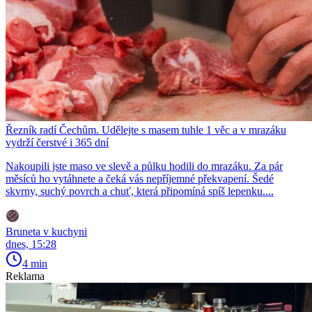
Řezník radí Čechům. Udělejte s masem tuhle 1 věc a v mrazáku
vydrží čerstvé i 365 dní
Nakoupili jste maso ve slevě a půlku hodili do mrazáku. Za pár
měsíců ho vytáhnete a čeká vás nepříjemné překvapení. Šedé
skvrny, suchý povrch a chuť, která připomíná spíš lepenku....
Bruneta v kuchyni
dnes, 15:28
4 min
Reklama