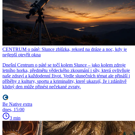
CENTRUM o páté: Slunce zblízka, rekord na dráze a noc, kdy je
nejlepší otevřít okna
Dnešní Centrum o páté se točí kolem Slunce – jako kolem zdroje
letního horka, předmětu vědeckého zkoumání i síly, která ovlivňuje
naše zdraví a každodenní život. Vedle slunečních témat ale přináší i
příběhy z kultury, sportu a kriminality, které ukazují, že i zdánlivě
klidný den může přinést nečekané zvraty.
Be Native extra
dnes, 15:00
3 min