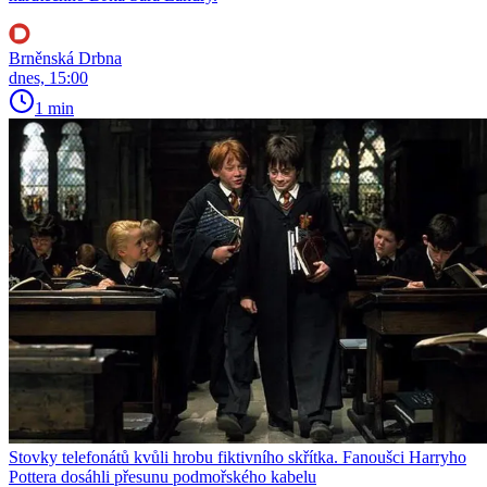
Brněnská Drbna
dnes, 15:00
1 min
Stovky telefonátů kvůli hrobu fiktivního skřítka. Fanoušci Harryho
Pottera dosáhli přesunu podmořského kabelu