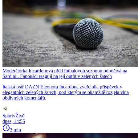
Moderátorka Incardonová před fotbalovou sezonou odpočívá na
Sardinii. Fanoušci reagují na její outfit v zelených šatech
Italská tvář DAZN Eleonora Incardona zveřejnila příspěvek v
elegantních zelených šatech, pod kterým se okamžitě rozjela vlna
obdivných komentářů.
SportyŽivě
dnes, 14:55
3 min