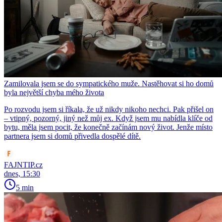
Zamilovala jsem se do sympatického muže. Nastěhovat si ho domů
byla největší chyba mého života
Po rozvodu jsem si říkala, že už nikdy nikoho nechci. Pak přišel on
– vtipný, pozorný, jiný než můj ex. Když jsem mu nabídla klíče od
bytu, měla jsem pocit, že konečně začínám nový život. Jenže místo
partnera jsem si domů přivedla dospělé dítě.
FAJNTIP.cz
dnes, 15:30
5 min