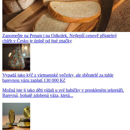
Zapomeňte na Penam i na Odkolek. Nejlepší cenově přijatelný
chléb v Česku je úplně od jiné značky
Vypadá jako kýč z vietnamské večerky, ale sběratelé za tuhle
barevnou vázu zaplatí 130 000 Kč
Možná jste ji jako děti vídali u své babičky v proskleném sekretáři.
Barevná, bohatě zdobená váza, která...