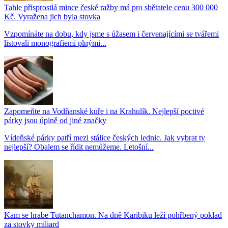
Tahle přisprostlá mince české ražby má pro sbětatele cenu 300 000
Kč. Vyražena jich byla stovka
Vzpomínáte na dobu, kdy jsme s úžasem i červenajícími se tvářemi
listovali monografiemi plnými...
Zapomeňte na Vodňanské kuře i na Krahulík. Nejlepší poctivé
párky jsou úplně od jiné značky
Vídeňské párky patří mezi stálice českých lednic. Jak vybrat ty
nejlepší? Obalem se řídit nemůžeme. Letošní...
Kam se hrabe Tutanchamon. Na dně Karibiku leží pohřbený poklad
za stovky miliard