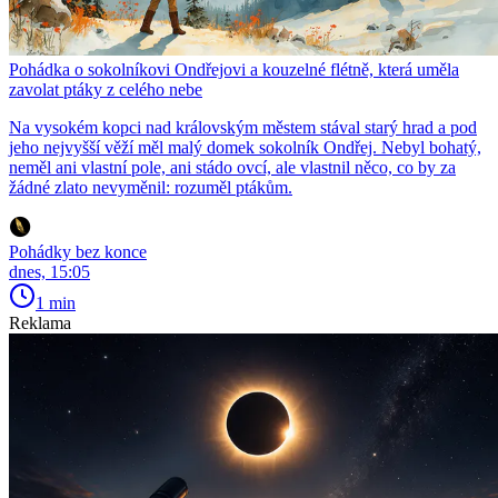
Pohádka o sokolníkovi Ondřejovi a kouzelné flétně, která uměla
zavolat ptáky z celého nebe
Na vysokém kopci nad královským městem stával starý hrad a pod
jeho nejvyšší věží měl malý domek sokolník Ondřej. Nebyl bohatý,
neměl ani vlastní pole, ani stádo ovcí, ale vlastnil něco, co by za
žádné zlato nevyměnil: rozuměl ptákům.
Pohádky bez konce
dnes, 15:05
1 min
Reklama