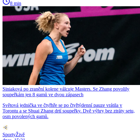
8 min
Siniaková po zranění kolene válcuje Masters. Se Zhang povolily
soupeřkám jen 8 gamů ve dvou zápasech
Světová jednička ve čtyřhře se po čtyřtýdenní pauze vrátila v
Torontu a se Shuai Zhang drtí soupeřky. Dvě výhry bez ztráty setu,
osm povolených gamů.
SportyŽivě