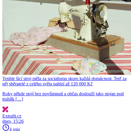
Tenhle šicí stroj měla za socialismu skoro každá domácnost. Teď za
něj sběratelé z celého světa nabízí až 120 000 Kč
Roky někde stojí bez povšimnutí a občas doslouží jako stojan pod
truhlík […]
Extrafit.cz
dnes, 15:26
4 min