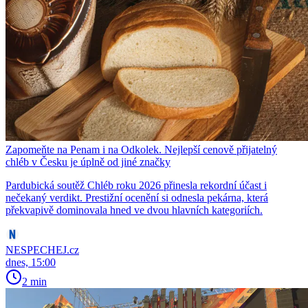
Zapomeňte na Penam i na Odkolek. Nejlepší cenově přijatelný
chléb v Česku je úplně od jiné značky
Pardubická soutěž Chléb roku 2026 přinesla rekordní účast i
nečekaný verdikt. Prestižní ocenění si odnesla pekárna, která
překvapivě dominovala hned ve dvou hlavních kategoriích.
NESPECHEJ.cz
dnes, 15:00
2 min