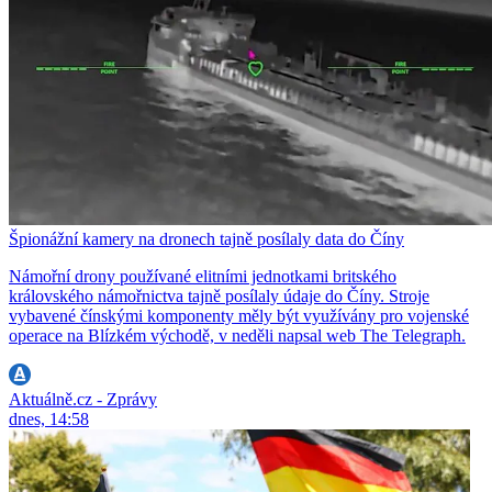
Špionážní kamery na dronech tajně posílaly data do Číny
Námořní drony používané elitními jednotkami britského
královského námořnictva tajně posílaly údaje do Číny. Stroje
vybavené čínskými komponenty měly být využívány pro vojenské
operace na Blízkém východě, v neděli napsal web The Telegraph.
Aktuálně.cz - Zprávy
dnes, 14:58