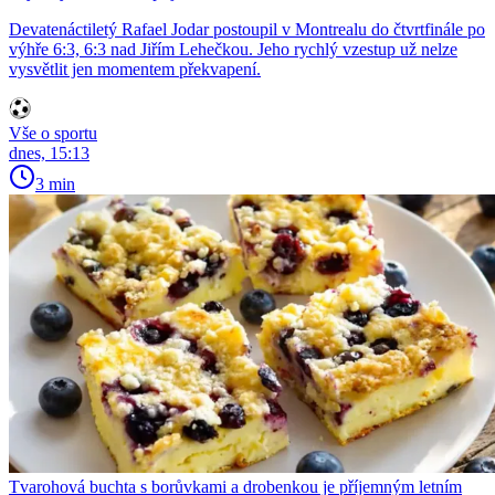
Devatenáctiletý Rafael Jodar postoupil v Montrealu do čtvrtfinále po
výhře 6:3, 6:3 nad Jiřím Lehečkou. Jeho rychlý vzestup už nelze
vysvětlit jen momentem překvapení.
Vše o sportu
dnes, 15:13
3 min
Tvarohová buchta s borůvkami a drobenkou je příjemným letním