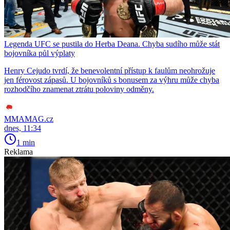
Legenda UFC se pustila do Herba Deana. Chyba sudího může stát
bojovníka půl výplaty
Henry Cejudo tvrdí, že benevolentní přístup k faulům neohrožuje
jen férovost zápasů. U bojovníků s bonusem za výhru může chyba
rozhodčího znamenat ztrátu poloviny odměny.
MMAMAG.cz
dnes, 11:34
1 min
Reklama