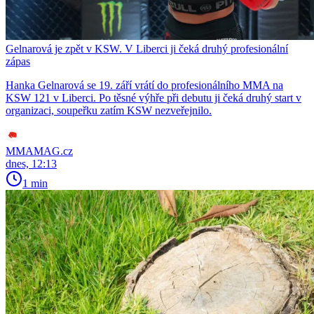
Gelnarová je zpět v KSW. V Liberci ji čeká druhý profesionální
zápas
Hanka Gelnarová se 19. září vrátí do profesionálního MMA na
KSW 121 v Liberci. Po těsné výhře při debutu ji čeká druhý start v
organizaci, soupeřku zatím KSW nezveřejnilo.
MMAMAG.cz
dnes, 12:13
1 min