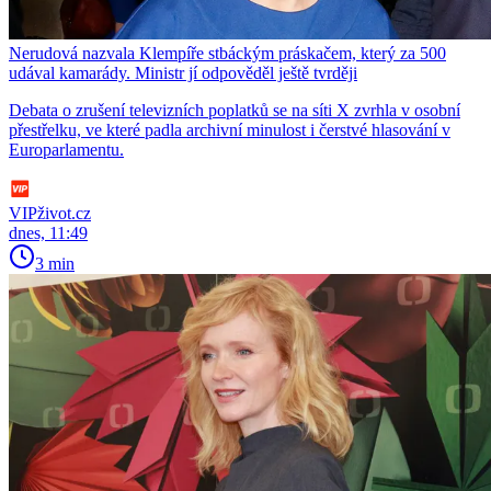
Nerudová nazvala Klempíře stbáckým práskačem, který za 500
udával kamarády. Ministr jí odpověděl ještě tvrději
Debata o zrušení televizních poplatků se na síti X zvrhla v osobní
přestřelku, ve které padla archivní minulost i čerstvé hlasování v
Europarlamentu.
VIPživot.cz
dnes, 11:49
3 min