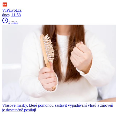
VIPživot.cz
dnes, 11:58
3 min
Vlasové masky, které pomohou zastavit vypadávání vlasů a zároveň
je dostatečně posilují