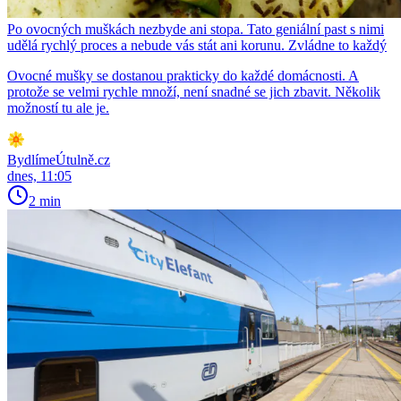
Po ovocných muškách nezbyde ani stopa. Tato geniální past s nimi
udělá rychlý proces a nebude vás stát ani korunu. Zvládne to každý
Ovocné mušky se dostanou prakticky do každé domácnosti. A
protože se velmi rychle množí, není snadné se jich zbavit. Několik
možností tu ale je.
BydlímeÚtulně.cz
dnes, 11:05
2 min