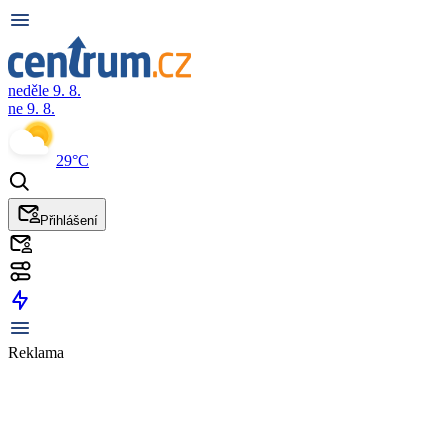
neděle 9. 8.
ne 9. 8.
29°C
Přihlášení
Reklama