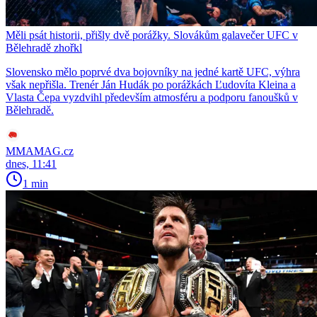
Měli psát historii, přišly dvě porážky. Slovákům galavečer UFC v
Bělehradě zhořkl
Slovensko mělo poprvé dva bojovníky na jedné kartě UFC, výhra
však nepřišla. Trenér Ján Hudák po porážkách Ľudovíta Kleina a
Vlasta Čepa vyzdvihl především atmosféru a podporu fanoušků v
Bělehradě.
MMAMAG.cz
dnes, 11:41
1 min