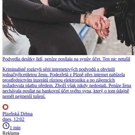
Podvedla desítky lidí, peníze posílala na synův účet. Ten nic netušil
Kriminalisté rozkryli sérii internetových podvodů a obvinili
jednačtyřicetiletou ženu. Podezřelá z Plzně přes internet nabízela
prostřednictvím inzerátů různou elektroniku a po zájemcích
požadovala platbu předem. Zboží však nikdy nedostali. Peníze žena
nechávala posílat na bankovní účet svého syna, který o tom údajně
neměl nejmenší tušení.
Plzeňská Drbna
dnes, 12:02
1 min
Reklama