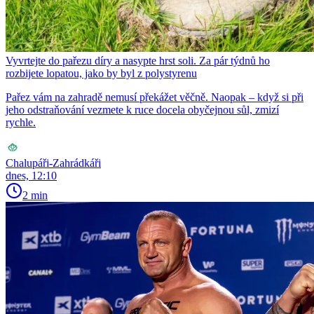
Vyvrtejte do pařezu díry a nasypte hrst soli. Za pár týdnů ho
rozbijete lopatou, jako by byl z polystyrenu
Pařez vám na zahradě nemusí překážet věčně. Naopak – když si při
jeho odstraňování vezmete k ruce docela obyčejnou sůl, zmizí
rychle.
Chalupáři-Zahrádkáři
dnes, 12:10
2 min