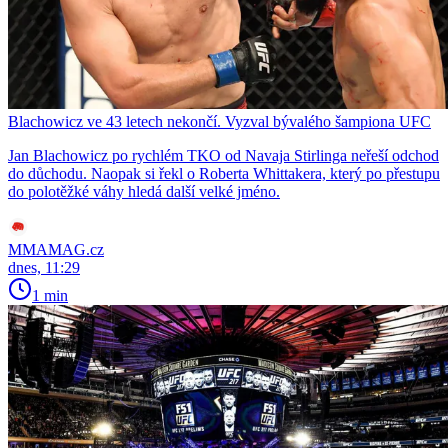
Blachowicz ve 43 letech nekončí. Vyzval bývalého šampiona UFC
Jan Blachowicz po rychlém TKO od Navaja Stirlinga neřeší odchod
do důchodu. Naopak si řekl o Roberta Whittakera, který po přestupu
do polotěžké váhy hledá další velké jméno.
MMAMAG.cz
dnes, 11:29
1 min