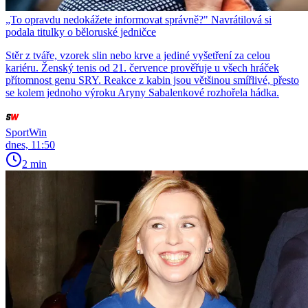
„To opravdu nedokážete informovat správně?" Navrátilová si
podala titulky o běloruské jedničce
Stěr z tváře, vzorek slin nebo krve a jediné vyšetření za celou
kariéru. Ženský tenis od 21. července prověřuje u všech hráček
přítomnost genu SRY. Reakce z kabin jsou většinou smířlivé, přesto
se kolem jednoho výroku Aryny Sabalenkové rozhořela hádka.
SportWin
dnes, 11:50
2 min