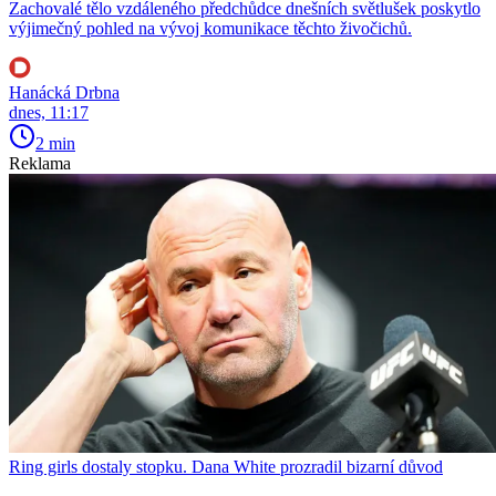
Zachovalé tělo vzdáleného předchůdce dnešních světlušek poskytlo
výjimečný pohled na vývoj komunikace těchto živočichů.
Hanácká Drbna
dnes, 11:17
2 min
Reklama
Ring girls dostaly stopku. Dana White prozradil bizarní důvod