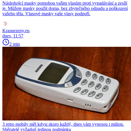
Následující masky pomohou vašim vlasům proti vypadávání a zesílí
je. Můžete masky použít doma, bez zbytečného odpadu a poškození
vašeho těla. Vlasové masky vaše vlasy podpoří.
Krasnezeny.eu
dnes, 11:57
2 min
3 retro mobily měl kdysi skoro každý, dnes vám vynesou i milion.
Sběratelé vyžadují jedinou podmínku