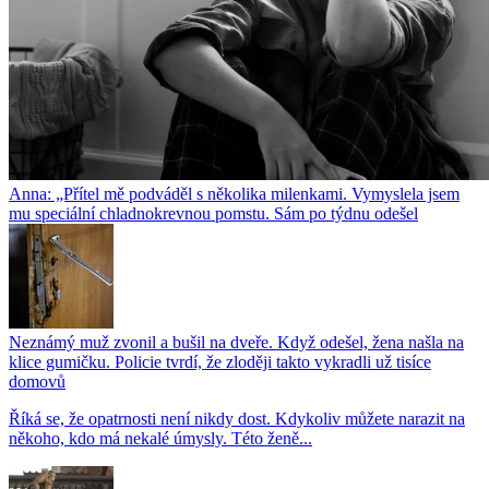
Anna: „Přítel mě podváděl s několika milenkami. Vymyslela jsem
mu speciální chladnokrevnou pomstu. Sám po týdnu odešel
Neznámý muž zvonil a bušil na dveře. Když odešel, žena našla na
klice gumičku. Policie tvrdí, že zloději takto vykradli už tisíce
domovů
Říká se, že opatrnosti není nikdy dost. Kdykoliv můžete narazit na
někoho, kdo má nekalé úmysly. Této ženě...