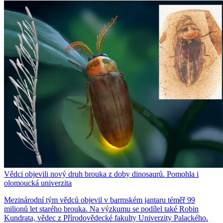
Vědci objevili nový druh brouka z doby dinosaurů. Pomohla i
olomoucká univerzita
Mezinárodní tým vědců objevil v barmském jantaru téměř 99
milionů let starého brouka. Na výzkumu se podílel také Robin
Kundrata, vědec z Přírodovědecké fakulty Univerzity Palackého.