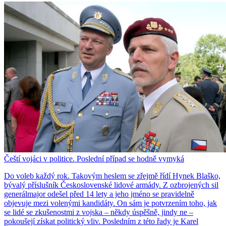
Čeští vojáci v politice. Poslední případ se hodně vymyká
Do voleb každý rok. Takovým heslem se zřejmě řídí Hynek Blaško,
bývalý příslušník Československé lidové armády. Z ozbrojených sil
generálmajor odešel před 14 lety a jeho jméno se pravidelně
objevuje mezi volenými kandidáty. On sám je potvrzením toho, jak
se lidé se zkušenostmi z vojska – někdy úspěšně, jindy ne –
pokoušejí získat politický vliv. Posledním z této řady je Karel