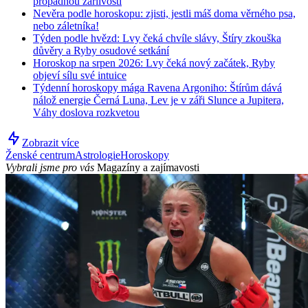
propadnou žárlivosti
Nevěra podle horoskopu: zjisti, jestli máš doma věrného psa,
nebo záletníka!
Týden podle hvězd: Lvy čeká chvíle slávy, Štíry zkouška
důvěry a Ryby osudové setkání
Horoskop na srpen 2026: Lvy čeká nový začátek, Ryby
objeví sílu své intuice
Týdenní horoskopy mága Ravena Argoniho: Štírům dává
nálož energie Černá Luna, Lev je v záři Slunce a Jupitera,
Váhy doslova rozkvetou
Zobrazit více
Ženské centrum
Astrologie
Horoskopy
Vybrali jsme pro vás
Magazíny a zajímavosti