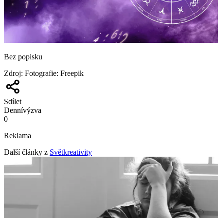
Bez popisku
Zdroj
:
Fotografie: Freepik
Sdílet
Denní
výzva
0
Reklama
Další články z
Světkreativity