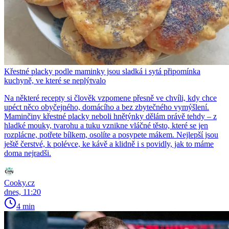
Křestné placky podle maminky jsou sladká i sytá připomínka
kuchyně, ve které se neplýtvalo
Na některé recepty si člověk vzpomene přesně ve chvíli, kdy chce
upéct něco obyčejného, domácího a bez zbytečného vymýšlení.
Maminčiny křestné placky neboli hnětýnky dělám právě tehdy – z
hladké mouky, tvarohu a tuku vznikne vláčné těsto, které se jen
rozplácne, potřete bílkem, osolíte a posypete mákem. Nejlepší jsou
ještě čerstvé, k polévce, ke kávě a klidně i s povidly, jak to máme
doma nejradši.
Cooky.cz
dnes, 11:20
4 min