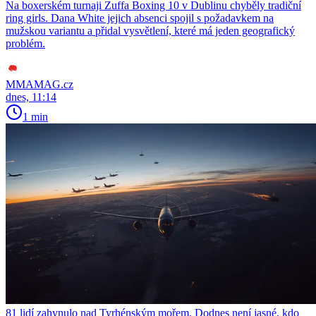
Na boxerském turnaji Zuffa Boxing 10 v Dublinu chyběly tradiční
ring girls. Dana White jejich absenci spojil s požadavkem na
mužskou variantu a přidal vysvětlení, které má jeden geografický
problém.
MMAMAG.cz
dnes, 11:14
1 min
81 lidí zahynulo nad Tyrhénským mořem. Dodnes není jasné, kdo