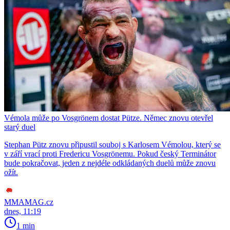
Vémola může po Vosgrönem dostat Pütze. Němec znovu otevřel
starý duel
Stephan Pütz znovu připustil souboj s Karlosem Vémolou, který se
v září vrací proti Fredericu Vosgrönemu. Pokud český Terminátor
bude pokračovat, jeden z nejdéle odkládaných duelů může znovu
ožít.
MMAMAG.cz
dnes, 11:19
1 min