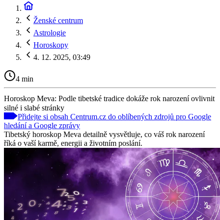
Ženské centrum
Astrologie
Horoskopy
4. 12. 2025, 03:49
4 min
Horoskop Meva: Podle tibetské tradice dokáže rok narození ovlivnit
silné i slabé stránky
Přidejte si obsah Centrum.cz do oblíbených zdrojů pro Google
hledání a Google zprávy
Tibetský horoskop Meva detailně vysvětluje, co váš rok narození
říká o vaší karmě, energii a životním poslání.