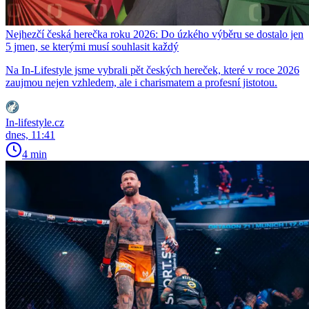
Nejhezčí česká herečka roku 2026: Do úzkého výběru se dostalo jen
5 jmen, se kterými musí souhlasit každý
Na In-Lifestyle jsme vybrali pět českých hereček, které v roce 2026
zaujmou nejen vzhledem, ale i charismatem a profesní jistotou.
In-lifestyle.cz
dnes, 11:41
4 min