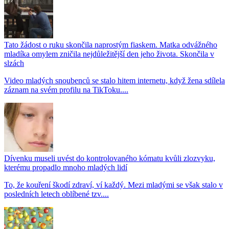
Tato žádost o ruku skončila naprostým fiaskem. Matka odvážného
mladíka omylem zničila nejdůležitější den jeho života. Skončila v
slzách
Video mladých snoubenců se stalo hitem internetu, když žena sdílela
záznam na svém profilu na TikToku....
Dívenku museli uvést do kontrolovaného kómatu kvůli zlozvyku,
kterému propadlo mnoho mladých lidí
To, že kouření škodí zdraví, ví každý. Mezi mladými se však stalo v
posledních letech oblíbené tzv....