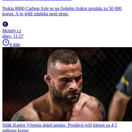
Nokia 8800 Carbon Arte se na českém Aukru prodala za 50 000
korun. A to ještě zdaleka není strop.
Mobify.cz
dnes, 11:57
4 min
Silák Karlos Vémola shání peníze. Prodává svůj klenot za 4,5
milionu korun