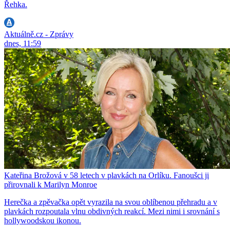
Řehka.
Aktuálně.cz - Zprávy
dnes, 11:59
Kateřina Brožová v 58 letech v plavkách na Orlíku. Fanoušci ji
přirovnali k Marilyn Monroe
Herečka a zpěvačka opět vyrazila na svou oblíbenou přehradu a v
plavkách rozpoutala vlnu obdivných reakcí. Mezi nimi i srovnání s
hollywoodskou ikonou.