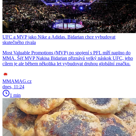
UFC a MVP jako Nike a Adidas. Bidarian chce vybudovat
skutečného rivala
Most Valuable Promotions (MVP) po spojení s PFL míří naplno do
MMA. Šéf MVP Nakisa Bidarian přiznává velký náskok UFC, jeho
cílem je ale během několika let vybudovat druhou globální značku.
MMAMAG.cz
dnes, 11:24
1 min