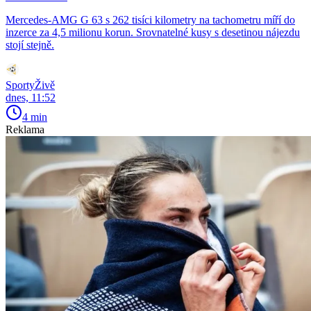
Mercedes-AMG G 63 s 262 tisíci kilometry na tachometru míří do
inzerce za 4,5 milionu korun. Srovnatelné kusy s desetinou nájezdu
stojí stejně.
SportyŽivě
dnes, 11:52
4 min
Reklama