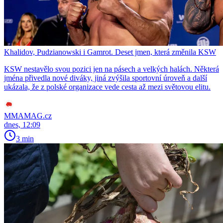
Khalidov, Pudzianowski i Gamrot. Deset jmen, která změnila KSW
KSW nestavělo svou pozici jen na pásech a velkých halách. Některá
jména přivedla nové diváky, jiná zvýšila sportovní úroveň a další
ukázala, že z polské organizace vede cesta až mezi světovou elitu.
MMAMAG.cz
dnes, 12:09
3 min