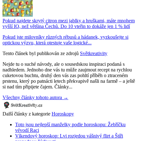
Pokud najdete skrytý citron mezi jablky a hruškami, máte mnohem
vyšší IQ, než většina Čechů. Do 10 vteřin to dokáže jen 1 % lidí
Pokud jste milovníky různých rébusů a hádanek, vyzkoušejte si
optickou výzvu, která otestuje vaše logické...
Tento článek byl publikován ze zdrojů
Světkreativity
Nejde tu o suché návody, ale o sousedskou inspiraci podaná s
nadhledem. Jednoho dne vás tu může zaujmout recept na rychlou
cuketovou buchtu, druhý den vás zas pohltí příběh o ztraceném
prstenu, který po patnácti letech překvapivě našli na farmě – a ještě
si nad tím připijete čajem. Články...
Všechny články tohoto autora →
Další články z kategorie
Horoskopy
Toto jsou nejlepší manželky podle horoskopu: Žebříčku
vévodí Raci
Víkendový horoskop: Lvi rozjedou vášnivý flirt a Štíři