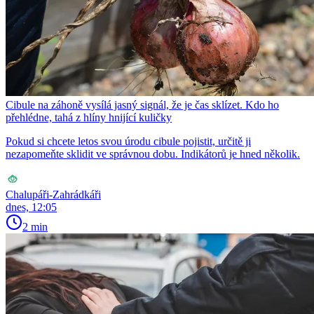
Cibule na záhoně vysílá jasný signál, že je čas sklízet. Kdo ho
přehlédne, tahá z hlíny hnijící kuličky
Pokud si chcete letos svou úrodu cibule pojistit, určitě ji
nezapomeňte sklidit ve správnou dobu. Indikátorů je hned několik.
Chalupáři-Zahrádkáři
dnes, 12:05
2 min