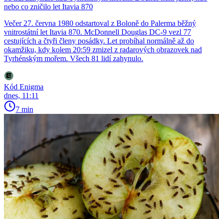
nebo co zničilo let Itavia 870
Večer 27. června 1980 odstartoval z Boloně do Palerma běžný
vnitrostátní let Itavia 870. McDonnell Douglas DC-9 vezl 77
cestujících a čtyři členy posádky. Let probíhal normálně až do
okamžiku, kdy kolem 20:59 zmizel z radarových obrazovek nad
Tyrhénským mořem. Všech 81 lidí zahynulo.
Kód Enigma
dnes, 11:11
7 min