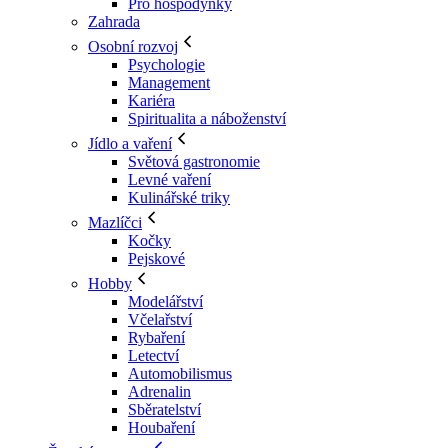
Pro hospodyňky
Zahrada
Osobní rozvoj
Psychologie
Management
Kariéra
Spiritualita a náboženství
Jídlo a vaření
Světová gastronomie
Levné vaření
Kulinářské triky
Mazlíčci
Kočky
Pejskové
Hobby
Modelářství
Včelařství
Rybaření
Letectví
Automobilismus
Adrenalin
Sběratelství
Houbaření