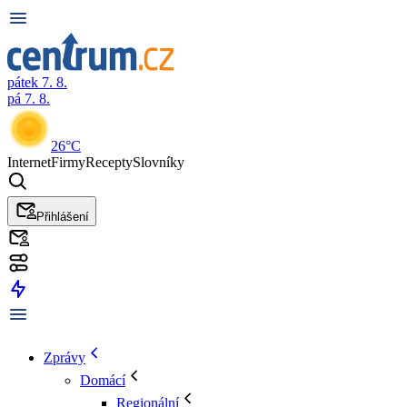
pátek 7. 8.
pá 7. 8.
26°C
Internet
Firmy
Recepty
Slovníky
Přihlášení
Zprávy
Domácí
Regionální