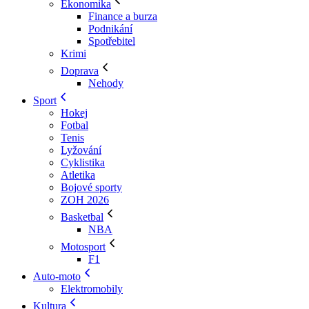
Ekonomika
Finance a burza
Podnikání
Spotřebitel
Krimi
Doprava
Nehody
Sport
Hokej
Fotbal
Tenis
Lyžování
Cyklistika
Atletika
Bojové sporty
ZOH 2026
Basketbal
NBA
Motosport
F1
Auto-moto
Elektromobily
Kultura