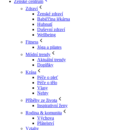
Ženské centrum
Zdraví
Ženské zdraví
Babiččina lékárna
Hubnutí
Duševní zdraví
Wellbeing
Fitness
Jóga a pilates
Módní trendy
Aktuální trendy
Doplňky
Krása
Péče o pleť
Péče o tělo
Vlasy
Nehty
Příběhy ze života
Inspirativní ženy
Rodina & komunita
Výchova
Přátelství
Vztahy