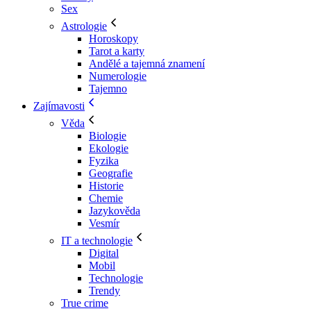
Sex
Astrologie
Horoskopy
Tarot a karty
Andělé a tajemná znamení
Numerologie
Tajemno
Zajímavosti
Věda
Biologie
Ekologie
Fyzika
Geografie
Historie
Chemie
Jazykověda
Vesmír
IT a technologie
Digital
Mobil
Technologie
Trendy
True crime