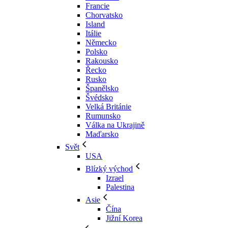
Francie
Chorvatsko
Island
Itálie
Německo
Polsko
Rakousko
Řecko
Rusko
Španělsko
Švédsko
Velká Británie
Rumunsko
Válka na Ukrajině
Maďarsko
Svět
USA
Blízký východ
Izrael
Palestina
Asie
Čína
Jižní Korea