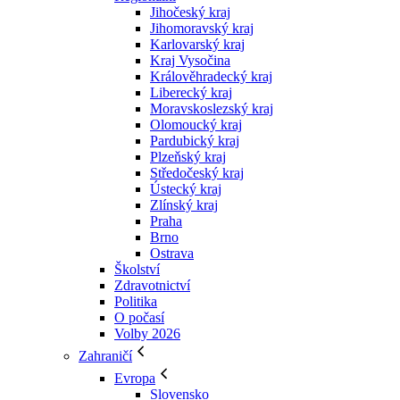
Jihočeský kraj
Jihomoravský kraj
Karlovarský kraj
Kraj Vysočina
Králověhradecký kraj
Liberecký kraj
Moravskoslezský kraj
Olomoucký kraj
Pardubický kraj
Plzeňský kraj
Středočeský kraj
Ústecký kraj
Zlínský kraj
Praha
Brno
Ostrava
Školství
Zdravotnictví
Politika
O počasí
Volby 2026
Zahraničí
Evropa
Slovensko