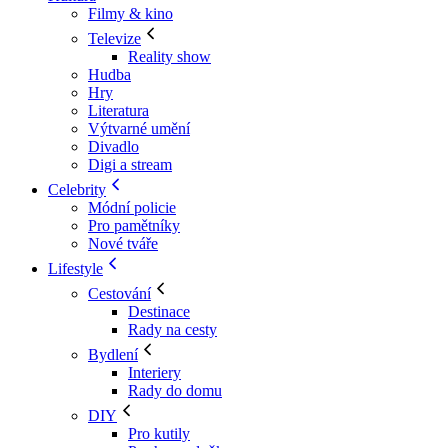
Filmy & kino
Televize
Reality show
Hudba
Hry
Literatura
Výtvarné umění
Divadlo
Digi a stream
Celebrity
Módní policie
Pro pamětníky
Nové tváře
Lifestyle
Cestování
Destinace
Rady na cesty
Bydlení
Interiery
Rady do domu
DIY
Pro kutily